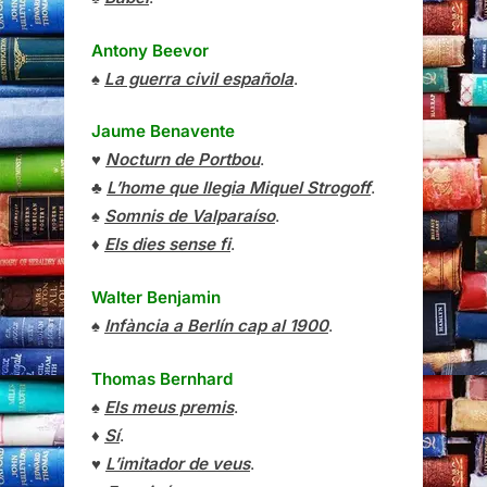
Antony Beevor
♠
La guerra civil española
.
Jaume Benavente
♥
Nocturn de Portbou
.
♣
L’home que llegia Miquel Strogoff
.
♠
Somnis de Valparaíso
.
♦
Els dies sense fi
.
Walter Benjamin
♠
Infància a Berlín cap al 1900
.
Thomas Bernhard
♠
Els meus premis
.
♦
Sí
.
♥
L’imitador de veus
.