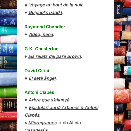
♣
Voyage au bout de la nuit
.
♥
Guignol’s band I
.
Raymond Chandler
♣
Adéu, nena
.
G.K. Chesterton
♦
Els relats del pare Brown
.
David Cirici
♣
El setè àngel
.
Antoni Clapés
♥
Arbre que s’allunyà
.
♣
Epistolari Jordi Arbonès & Antoni
Clapés
.
♠
Microgrames
, amb
Alícia
Casadesús
.