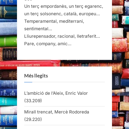
Un terç empordanès, un terç egarenc,
un terç solsonenc, català, europeu…
Temperamental, mediterrani,
sentimental…
Lliurepensador, racional, lletraferit…
Pare, company, amic…
Més llegits
L’ambició de l’Aleix, Enric Valor
(33.209)
Mirall trencat, Mercè Rodoreda
(29.220)