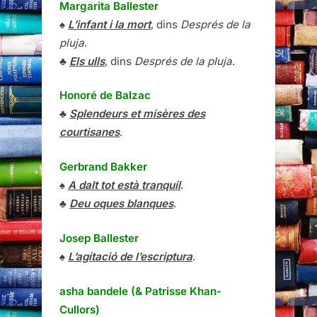
Margarita Ballester
♠
L’infant i la mort
, dins
Després de la
pluja
.
♣
Els ulls
, dins
Després de la pluja
.
Honoré de Balzac
♣
Splendeurs et misères des
courtisanes
.
Gerbrand Bakker
♠
A dalt tot està tranquil
.
♣
Deu oques blanques
.
Josep Ballester
♠
L’agitació de l’escriptura
.
asha bandele (& Patrisse Khan-
Cullors)