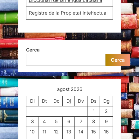
Diccionari de la llengua catalana
Registre de la Propietat Intel·lectual
Cerca
Cerca
agost 2026
Dl
Dt
Dc
Dj
Dv
Ds
Dg
1
2
3
4
5
6
7
8
9
10
11
12
13
14
15
16