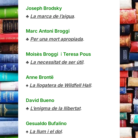
Joseph Brodsky
♣
La marca de l’aigua
.
Marc Antoni Broggi
♣
Per una mort apropiada
.
Moisès Broggi
i
Teresa Pous
♣
La necessitat de ser útil
.
Anne Brontë
♠
La llogatera de Wildfell Hall
.
David Bueno
♣
L’enigma de la llibertat
.
Gesualdo Bufalino
♠
La llum i el dol
.