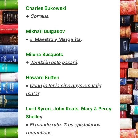
Charles Bukowski
♣
Correus
.
Mikhaïl Bulgàkov
♠
El Maestro y Margarita
.
Milena Busquets
♣
También esto pasará
.
Howard Butten
♠
Quan jo tenia cinc anys em vaig
matar
.
Lord Byron, John Keats, Mary
&
Percy
Shelle
y
♠
El mundo roto. Tres epistolarios
románticos
.