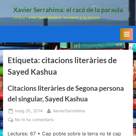
Skip
Xavier Serrahima: el racó de la paraula
to
Crítica i orientació literària: invitació a la lectura.
content
Etiqueta:
citacions literàries de
Sayed Kashua
Citacions literàries de Segona persona
del singular, Sayed Kashua
Posted
By
maig 20, 2014
XavierSerrahima
on
a
No hi ha comentaris
Citacions
Lectures: 67 * Cap poble sobre la terra no té cap
literàries