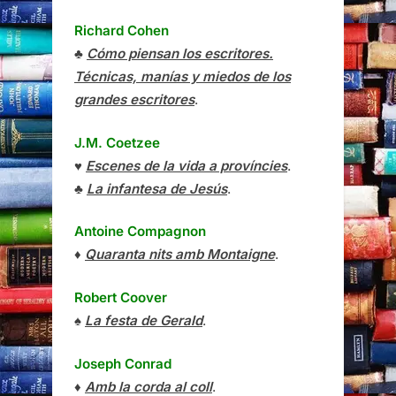
Richard Cohen
♣
Cómo piensan los escritores.
Técnicas, manías y miedos de los
grandes escritores
.
J.M. Coetzee
♥
Escenes de la vida a províncies
.
♣
La infantesa de Jesús
.
Antoine Compagnon
♦
Quaranta nits amb Montaigne
.
Robert Coover
♠
La festa de Gerald
.
Joseph Conrad
♦
Amb la corda al coll
.