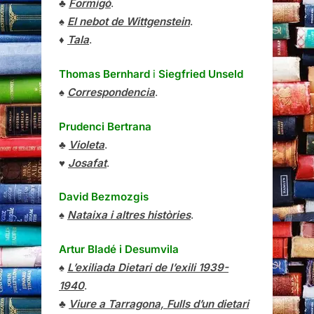
♣
Formigó
.
♠
El nebot de Wittgenstein
.
♦
Tala
.
Thomas Bernhard
i
Siegfried Unseld
♠
Correspondencia
.
Prudenci Bertrana
♣
Violeta
.
♥
Josafat
.
David Bezmozgis
♠
Nataixa i altres històries
.
Artur Bladé i Desumvila
♠
L’exiliada Dietari de l’exili 1939-
1940
.
♣
Viure a Tarragona, Fulls d’un dietari