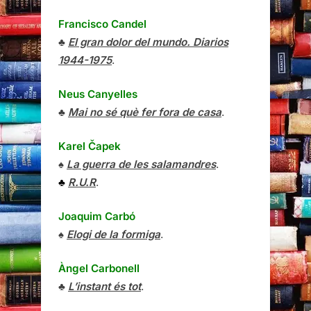
Francisco Candel
♣
El gran dolor del mundo. Diarios
1944-1975
.
Neus Canyelles
♣
Mai no sé què fer fora de casa
.
Karel Čapek
♠
La guerra de les salamandres
.
♣
R.U.R
.
Joaquim Carbó
♠
Elogi de la formiga
.
Àngel Carbonell
♣
L’instant és tot
.