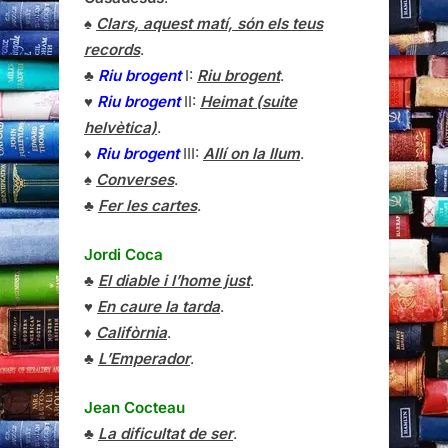
♠
Clars, aquest matí, són els teus
records
.
♣
Riu brogent
I:
Riu brogent
.
♥
Riu brogent
II:
Heimat (suite
helvètica)
.
♦
Riu brogent
III:
Allí on la llum
.
♠
Converses
.
♣
Fer les cartes
.
Jordi Coca
♣
El diable i l’home just
.
♥
En caure la tarda
.
♦
Califòrnia
.
♣
L’Emperador
.
Jean Cocteau
♣
La dificultat de ser
.