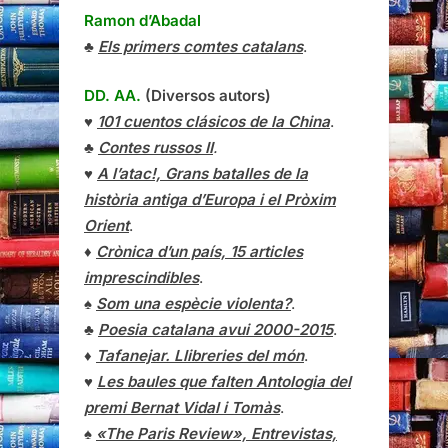
Ramon d’Abadal
♣
Els primers comtes catalans
.
DD. AA.
(Diversos autors)
♥
101 cuentos clásicos de la China
.
♣
Contes russos II
.
♥
A l’atac!, Grans batalles de la
història antiga d’Europa i el Pròxim
Orient
.
♦
Crònica d’un país, 15 articles
imprescindibles
.
♠
Som una espècie violenta?
.
♣
Poesia catalana avui 2000-2015
.
♦
Tafanejar. Llibreries del món
.
♥
Les baules que falten Antologia del
premi Bernat Vidal i Tomàs
.
♠
«The Paris Review», Entrevistas,