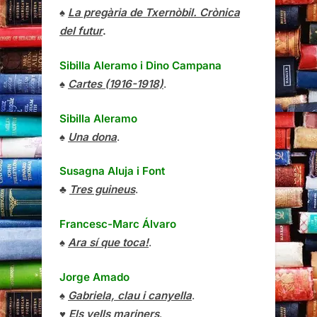
♠
La pregària de Txernòbil. Crònica
del futur
.
Sibilla Aleramo
i
Dino Campana
♠
Cartes (1916-1918)
.
Sibilla Aleramo
♠
Una dona
.
Susagna Aluja i Font
♣
Tres guineus
.
Francesc-Marc Álvaro
♠
Ara sí que toca!
.
Jorge Amado
♠
Gabriela, clau i canyella
.
♥
Els vells mariners
.