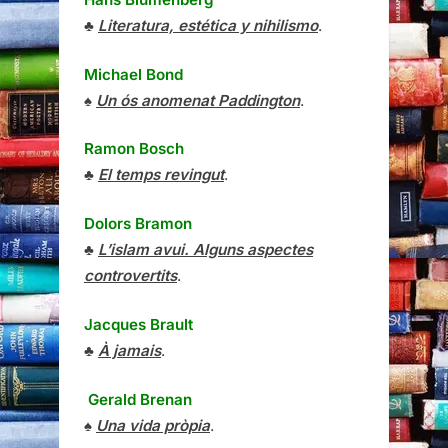
♣
Literatura, estética y nihilismo
.
Michael Bond
♠
Un ós anomenat Paddington
.
Ramon Bosch
♣
El temps revingut
.
Dolors Bramon
♣
L’islam avui. Alguns aspectes
controvertits
.
Jacques Brault
♣
À jamais
.
Gerald Brenan
♠
Una vida pròpia
.