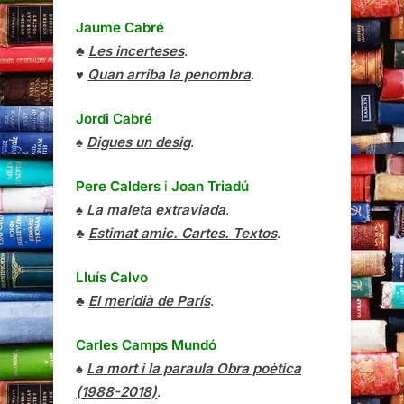
Jaume Cabré
♣
Les incerteses
.
♥
Quan arriba la penombra
.
Jordi Cabré
♠
Digues un desig
.
Pere Calders
i
Joan Triadú
♠
La maleta extraviada
.
♣
Estimat amic. Cartes. Textos
.
Lluís Calvo
♣
El meridià de París
.
Carles Camps Mundó
♠
La mort i la paraula Obra poètica
(1988-2018)
.