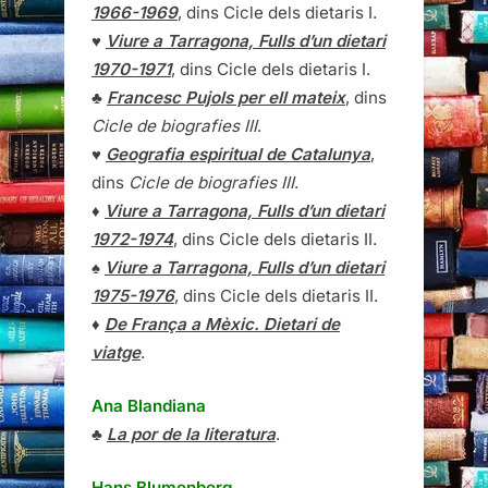
1966-1969
, dins Cicle dels dietaris I.
♥
Viure a Tarragona, Fulls d’un dietari
1970-1971
, dins Cicle dels dietaris I.
♣
Francesc Pujols per ell mateix
, dins
Cicle de biografies III
.
♥
Geografia espiritual de Catalunya
,
dins
Cicle de biografies III
.
♦
Viure a Tarragona, Fulls d’un dietari
1972-1974
, dins Cicle dels dietaris II.
♠
Viure a Tarragona, Fulls d’un dietari
1975-1976
, dins Cicle dels dietaris II.
♦
De França a Mèxic. Dietari de
viatge
.
Ana Blandiana
♣
La por de la literatura
.
Hans Blumenberg