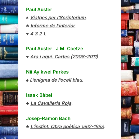
Paul Auster
♠
Viatges per l’Scriptorium
.
♣
Informe de l’interior
.
♥
4 3 2 1
.
Paul Auster
i
J.M. Coetze
♥
Ara i aquí. Cartes (2008-2011)
.
Nii Ayikwei Parkes
♠
L’enigma de l’ocell blau
.
Isaak Bàbel
♣
La Cavalleria Roja
.
Josep-Ramon Bach
♣
L’instint. Obra poètica
1962-1993
.