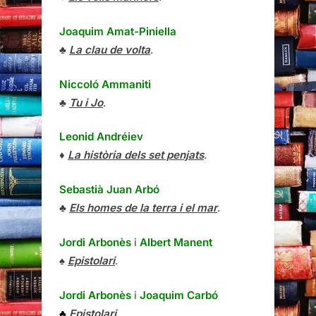
Joaquim Amat-Piniella
♣
La clau de volta
.
Niccoló Ammaniti
♣
Tu i Jo
.
Leonid Andréiev
♦
La història dels set penjats
.
Sebastià Juan Arbó
♣
Els homes de la terra i el mar
.
Jordi Arbonès
i
Albert Manent
♠
Epistolari
.
Jordi Arbonès
i
Joaquim Carbó
♣
Epistolari
.