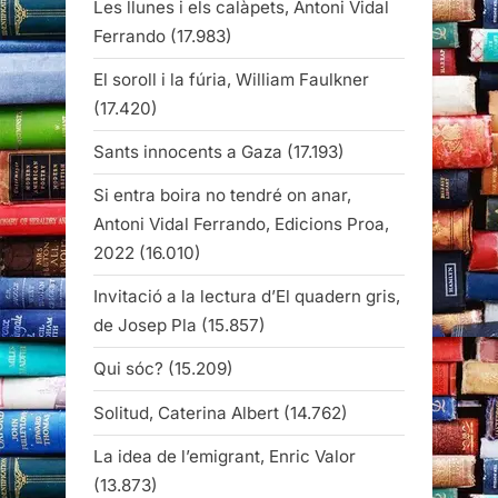
Les llunes i els calàpets, Antoni Vidal
Ferrando
(17.983)
El soroll i la fúria, William Faulkner
(17.420)
Sants innocents a Gaza
(17.193)
Si entra boira no tendré on anar,
Antoni Vidal Ferrando, Edicions Proa,
2022
(16.010)
Invitació a la lectura d’El quadern gris,
de Josep Pla
(15.857)
Qui sóc?
(15.209)
Solitud, Caterina Albert
(14.762)
La idea de l’emigrant, Enric Valor
(13.873)