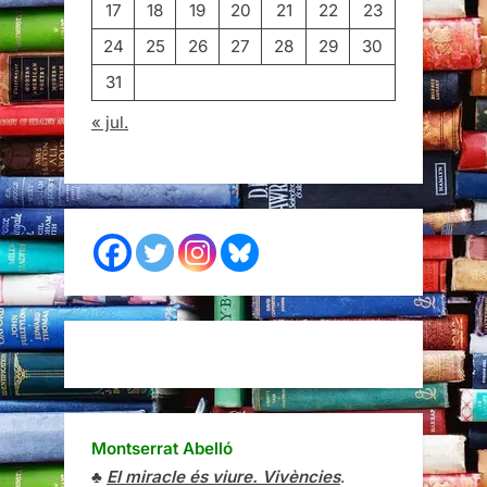
17
18
19
20
21
22
23
24
25
26
27
28
29
30
31
« jul.
Montserrat Abelló
♣
El miracle és viure. Vivències
.