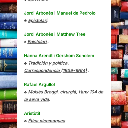
Jordi Arbonès
i
Manuel de Pedrolo
♣
Epistolari
.
Jordi Arbonès
i
Matthew Tree
♠
Epistolari
,.
Hanna Arendt
i
Gershom Scholem
♣
Tradición y política.
Correspondencia (1939-1964)
.
Rafael Argullol
♣
Moisès Broggi, cirurgià, l’any 104 de
la seva vida
.
Aristòtil
♣
Ètica nicomaquea
.