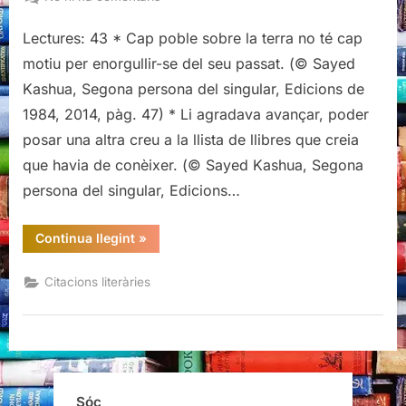
Citacions
Lectures: 43 * Cap poble sobre la terra no té cap
literàries
de
motiu per enorgullir-se del seu passat. (© Sayed
Segona
Kashua, Segona persona del singular, Edicions de
persona
1984, 2014, pàg. 47) * Li agradava avançar, poder
del
posar una altra creu a la llista de llibres que creia
singular,
Sayed
que havia de conèixer. (© Sayed Kashua, Segona
Kashua
persona del singular, Edicions…
“Citacions
Continua llegint
»
literàries
de
Segona
Citacions literàries
persona
del
singular,
Sayed
Kashua”
Sóc