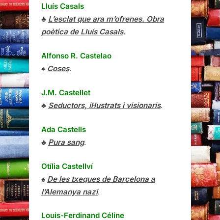
Lluís Casals
♣
L’esclat que ara m’ofrenes. Obra
poètica de Lluís Casals
.
Alfonso R. Castelao
♠
Coses
.
J.M. Castellet
♣
Seductors, il·lustrats i visionaris
.
Ada Castells
♣
Pura sang
.
Otília Castellví
♠
De les txeques de Barcelona a
l’Alemanya nazi
.
Louis-Ferdinand Céline