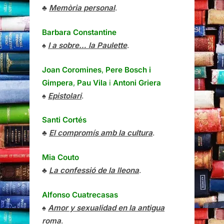
♣
Memòria personal
.
Barbara Constantine
♠
I a sobre… la Paulette
.
Joan Coromines
,
Pere Bosch i
Gimpera
,
Pau Vila
i
Antoni Griera
♠
Epistolari
.
Santi Cortés
♣
El compromís amb la cultura
.
Mia Couto
♣
La confessió de la lleona
.
Alfonso Cuatrecasas
♠
Amor y sexualidad en la antigua
roma
.