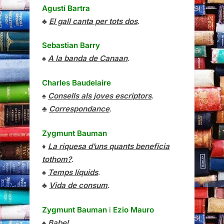
Agustí Bartra
♣
El gall canta per tots dos
.
Sebastian Barry
♠
A la banda de Canaan
.
Charles Baudelaire
♠
Consells als joves escriptors
.
♣
Correspondance
.
Zygmunt Bauman
♦
La riquesa d’uns quants beneficia
tothom?
.
♠
Temps líquids
.
♣
Vida de consum
.
Zygmunt Bauman
i
Ezio Mauro
♠
Babel
.