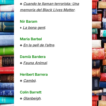
♣
Cuando te llaman terrorista: Una
memoria del Black Lives Matter
.
Nir Baram
♦
La bona gent
.
Maria Barbal
♣
En la pell de l’altre
.
Damià Bardera
♣
Fauna Animal
.
Heribert Barrera
♣
Cambó
.
Colin Barrett
♣
Glanbeigh
.