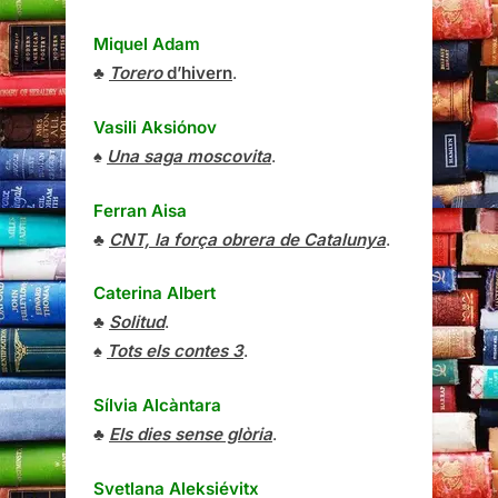
Miquel Adam
♣
Torero
d’hivern
.
Vasili Aksiónov
♠
Una saga moscovita
.
Ferran Aisa
♣
CNT, la força obrera de Catalunya
.
Caterina Albert
♣
Solitud
.
♠
Tots els contes 3
.
Sílvia Alcàntara
♣
Els dies sense glòria
.
Svetlana Aleksiévitx