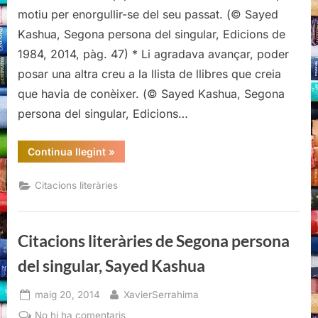
de
motiu per enorgullir-se del seu passat. (© Sayed
Segona
Kashua, Segona persona del singular, Edicions de
persona
1984, 2014, pàg. 47) * Li agradava avançar, poder
del
posar una altra creu a la llista de llibres que creia
singular,
Sayed
que havia de conèixer. (© Sayed Kashua, Segona
Kashua
persona del singular, Edicions…
“Citacions
Continua llegint
»
literàries
de
Segona
Citacions literàries
persona
del
singular,
Sayed
Kashua”
Citacions literàries de Segona persona
del singular, Sayed Kashua
Posted
By
maig 20, 2014
XavierSerrahima
on
a
No hi ha comentaris