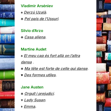
Vladímir Arséniev
♠
Derzú Uzalà
.
♣
Pel país de l’Ussuri
.
Silvio d’Arzo
♣
Casa aliena
.
Martine Audet
♠
El meu cap és fort allà on l’altra
dansa
.
♣
Ma tête est forte de celle qui danse
.
♥
Des formes utiles
.
Jane Austen
♣
Orgull i prejudici
.
♥
Lady Susan
.
♦
Emma
.