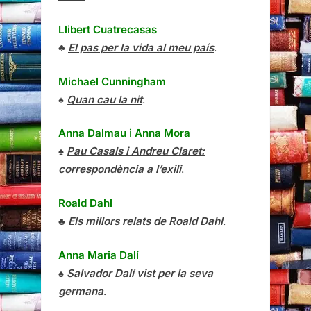
Llibert Cuatrecasas
♣
El pas per la vida al meu país
.
Michael Cunningham
♠
Quan cau la nit
.
Anna Dalmau
i
Anna Mora
♠
Pau Casals i Andreu Claret:
correspondència a l’exili
.
Roald Dahl
♣
Els millors relats de Roald Dahl
.
Anna Maria Dalí
♠
Salvador Dalí vist per la seva
germana
.