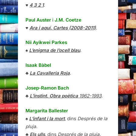
♥
4 3 2 1
.
Paul Auster
i
J.M. Coetze
♥
Ara i aquí. Cartes (2008-2011)
.
Nii Ayikwei Parkes
♠
L’enigma de l’ocell blau
.
Isaak Bàbel
♣
La Cavalleria Roja
.
Josep-Ramon Bach
♣
L’instint. Obra poètica
1962-1993
.
Margarita Ballester
♠
L’infant i la mort
, dins
Després de la
pluja
.
♣
Els ulls
, dins
Després de la pluja
.