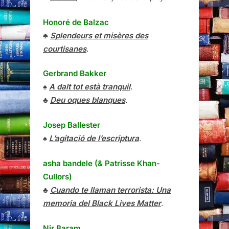
Honoré de Balzac
♣
Splendeurs et misères des
courtisanes
.
Gerbrand Bakker
♠
A dalt tot està tranquil
.
♣
Deu oques blanques
.
Josep Ballester
♠
L’agitació de l’escriptura
.
asha bandele (& Patrisse Khan-
Cullors)
♣
Cuando te llaman terrorista: Una
memoria del Black Lives Matter
.
Nir Baram