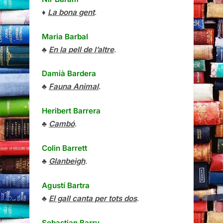
♦
La bona gent
.
Maria Barbal
♣
En la pell de l’altre
.
Damià Bardera
♣
Fauna Animal
.
Heribert Barrera
♣
Cambó
.
Colin Barrett
♣
Glanbeigh
.
Agustí Bartra
♣
El gall canta per tots dos
.
Sebastian Barry