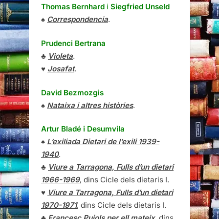
Thomas Bernhard
i
Siegfried Unseld
♠
Correspondencia
.
Prudenci Bertrana
♣
Violeta
.
♥
Josafat
.
David Bezmozgis
♠
Nataixa i altres històries
.
Artur Bladé i Desumvila
♠
L’exiliada Dietari de l’exili 1939-
1940
.
♣
Viure a Tarragona, Fulls d’un dietari
1966-1969
, dins Cicle dels dietaris I.
♥
Viure a Tarragona, Fulls d’un dietari
1970-1971
, dins Cicle dels dietaris I.
♣
Francesc Pujols per ell mateix
, dins