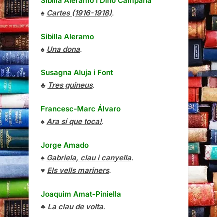
Sibilla Aleramo
i
Dino Campana
♠
Cartes (1916-1918)
.
Sibilla Aleramo
♠
Una dona
.
Susagna Aluja i Font
♣
Tres guineus
.
Francesc-Marc Álvaro
♠
Ara sí que toca!
.
Jorge Amado
♠
Gabriela, clau i canyella
.
♥
Els vells mariners
.
Joaquim Amat-Piniella
♣
La clau de volta
.