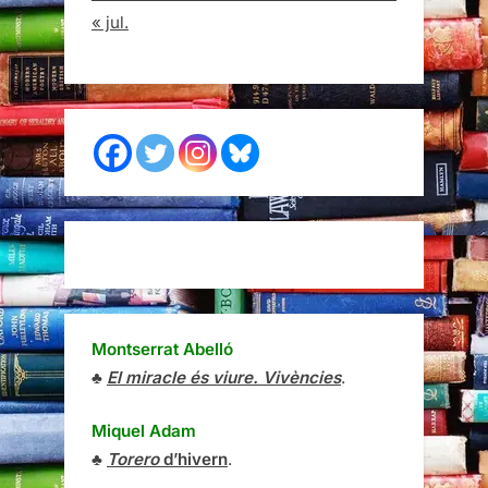
« jul.
Montserrat Abelló
♣
El miracle és viure. Vivències
.
Miquel Adam
♣
Torero
d’hivern
.