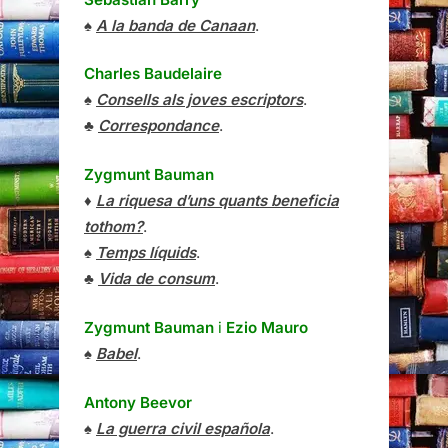
♠
A la banda de Canaan
.
Charles Baudelaire
♠
Consells als joves escriptors
.
♣
Correspondance
.
Zygmunt Bauman
♦
La riquesa d’uns quants beneficia
tothom?
.
♠
Temps líquids
.
♣
Vida de consum
.
Zygmunt Bauman
i
Ezio Mauro
♠
Babel
.
Antony Beevor
♠
La guerra civil española
.