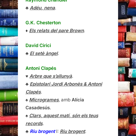
♣
Adéu, nena
.
G.K. Chesterton
♦
Els relats del pare Brown
.
David Cirici
♣
El setè àngel
.
Antoni Clapés
♥
Arbre que s’allunyà
.
♣
Epistolari Jordi Arbonès & Antoni
Clapés
.
♠
Microgrames
, amb
Alícia
Casadesús
.
♠
Clars, aquest matí, són els teus
records
.
♣
Riu brogent
I:
Riu brogent
.