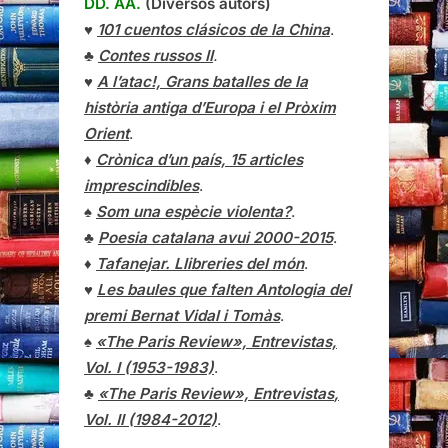
DD. AA.
(Diversos autors)
♥
101 cuentos clásicos de la China
.
♣
Contes russos II
.
♥
A l’atac!, Grans batalles de la
història antiga d’Europa i el Pròxim
Orient
.
♦
Crònica d’un país, 15 articles
imprescindibles
.
♠
Som una espècie violenta?
.
♣
Poesia catalana avui 2000-2015
.
♦
Tafanejar. Llibreries del món
.
♥
Les baules que falten Antologia del
premi Bernat Vidal i Tomàs
.
♠
«The Paris Review», Entrevistas,
Vol. I (1953-1983)
.
♣
«The Paris Review»,
Entrevistas
,
Vol. II (1984-2012)
.