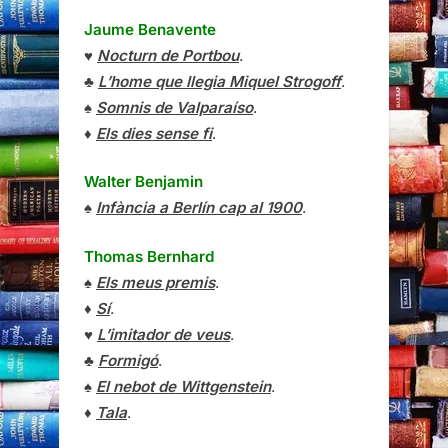
Jaume Benavente
♥
Nocturn de Portbou
.
♣
L’home que llegia Miquel Strogoff
.
♠
Somnis de Valparaíso
.
♦
Els dies sense fi
.
Walter Benjamin
♠
Infància a Berlín cap al 1900
.
Thomas Bernhard
♠
Els meus premis
.
♦
Sí
.
♥
L’imitador de veus
.
♣
Formigó
.
♠
El nebot de Wittgenstein
.
♦
Tala
.