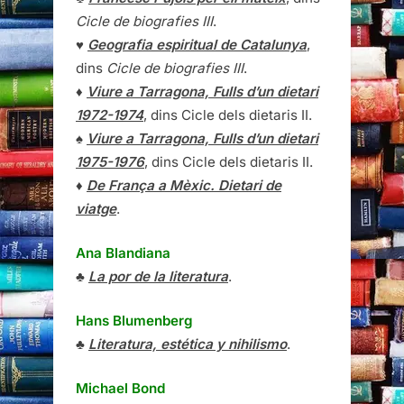
Cicle de biografies III
.
♥
Geografia espiritual de Catalunya
,
dins
Cicle de biografies III
.
♦
Viure a Tarragona, Fulls d’un dietari
1972-1974
, dins Cicle dels dietaris II.
♠
Viure a Tarragona, Fulls d’un dietari
1975-1976
, dins Cicle dels dietaris II.
♦
De França a Mèxic. Dietari de
viatge
.
Ana Blandiana
♣
La por de la literatura
.
Hans Blumenberg
♣
Literatura, estética y nihilismo
.
Michael Bond