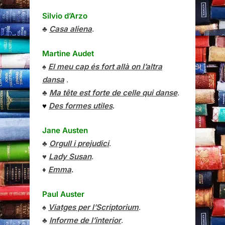
Silvio d’Arzo
♣
Casa aliena
.
Martine Audet
♠
El meu cap és fort allà on l’altra
dansa
.
♣
Ma tête est forte de celle qui danse
.
♥
Des formes utiles
.
Jane Austen
♣
Orgull i prejudici
.
♥
Lady Susan
.
♦
Emma
.
Paul Auster
♠
Viatges per l’Scriptorium
.
♣
Informe de l’interior
.