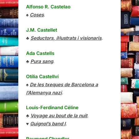
Alfonso R. Castelao
♠
Coses
.
J.M. Castellet
♣
Seductors, il·lustrats i visionaris
.
Ada Castells
♣
Pura sang
.
Otília Castellví
♠
De les txeques de Barcelona a
l’Alemanya nazi
.
Louis-Ferdinand Céline
♣
Voyage au bout de la nuit
.
♥
Guignol’s band I
.
Raymond Chandler