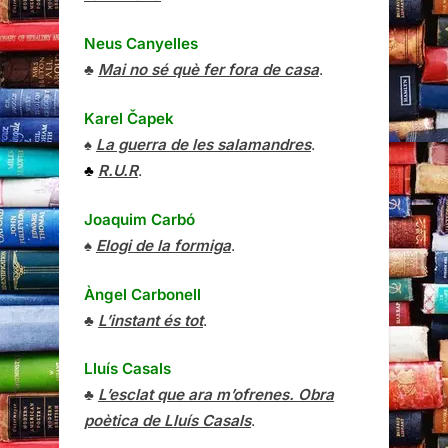
Neus Canyelles
♣
Mai no sé què fer fora de casa
.
Karel Čapek
♠
La guerra de les salamandres
.
♣
R.U.R
.
Joaquim Carbó
♠
Elogi de la formiga
.
Àngel Carbonell
♣
L’instant és tot
.
Lluís Casals
♣
L’esclat que ara m’ofrenes. Obra
poètica de Lluís Casals
.