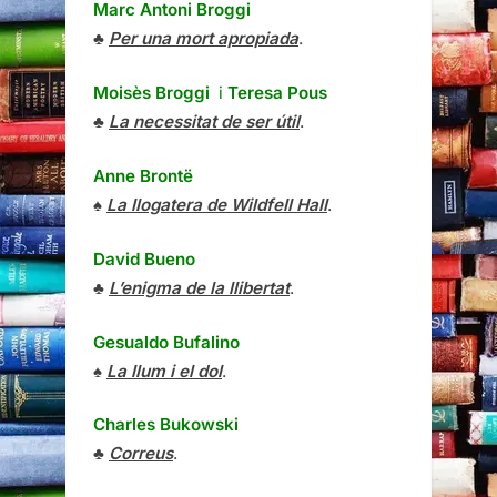
Marc Antoni Broggi
♣
Per una mort apropiada
.
Moisès Broggi
i
Teresa Pous
♣
La necessitat de ser útil
.
Anne Brontë
♠
La llogatera de Wildfell Hall
.
David Bueno
♣
L’enigma de la llibertat
.
Gesualdo Bufalino
♠
La llum i el dol
.
Charles Bukowski
♣
Correus
.