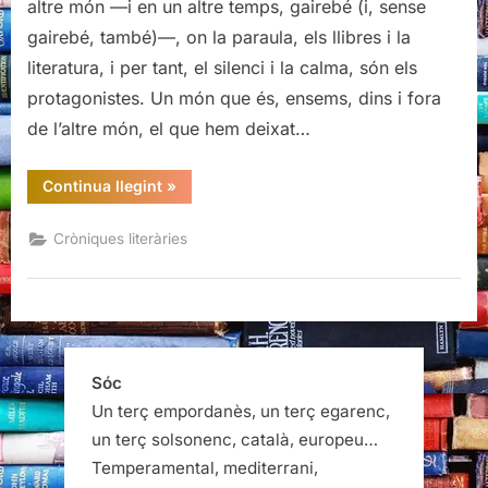
altre món —i en un altre temps, gairebé (i, sense
Vila
gairebé, també)—, on la paraula, els llibres i la
del
literatura, i per tant, el silenci i la calma, són els
llibre:
protagonistes. Un món que és, ensems, dins i fora
El
poble
de l’altre món, el que hem deixat…
dels
llibres
“8a
Continua llegint
»
Edició
Bellprat
Vila
Cròniques literàries
del
llibre:
El
poble
dels
llibres”
Sóc
Un terç empordanès, un terç egarenc,
un terç solsonenc, català, europeu…
Temperamental, mediterrani,