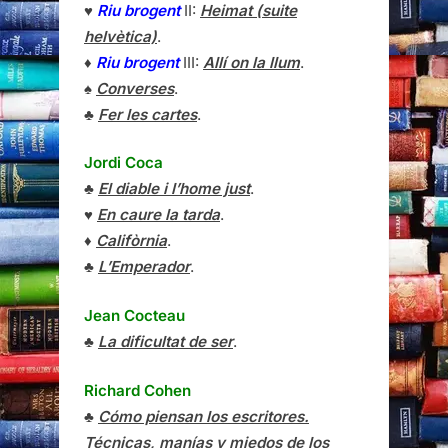
♥
Riu brogent
II:
Heimat (suite
helvètica)
.
♦
Riu brogent
III:
Allí on la llum
.
♠
Converses
.
♣
Fer les cartes
.
Jordi Coca
♣
El diable i l’home just
.
♥
En caure la tarda
.
♦
Califòrnia
.
♣
L’Emperador
.
Jean Cocteau
♣
La dificultat de ser
.
Richard Cohen
♣
Cómo piensan los escritores.
Técnicas, manías y miedos de los