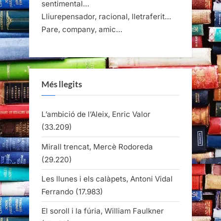
sentimental…
Lliurepensador, racional, lletraferit…
Pare, company, amic…
Més llegits
L’ambició de l’Aleix, Enric Valor
(33.209)
Mirall trencat, Mercè Rodoreda
(29.220)
Les llunes i els calàpets, Antoni Vidal
Ferrando
(17.983)
El soroll i la fúria, William Faulkner