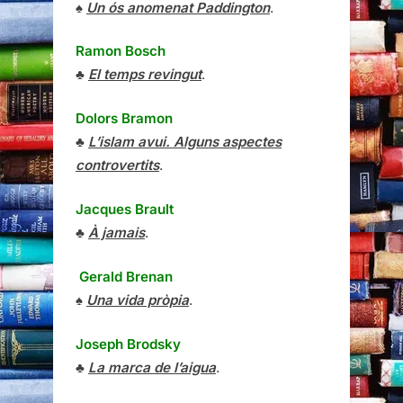
♠
Un ós anomenat Paddington
.
Ramon Bosch
♣
El temps revingut
.
Dolors Bramon
♣
L’islam avui. Alguns aspectes
controvertits
.
Jacques Brault
♣
À jamais
.
Gerald Brenan
♠
Una vida pròpia
.
Joseph Brodsky
♣
La marca de l’aigua
.