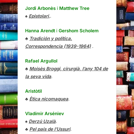
Jordi Arbonès
i
Matthew Tree
♠
Epistolari
,.
Hanna Arendt
i
Gershom Scholem
♣
Tradición y política.
Correspondencia (1939-1964)
.
Rafael Argullol
♣
Moisès Broggi, cirurgià, l’any 104 de
la seva vida
.
Aristòtil
♣
Ètica nicomaquea
.
Vladímir Arséniev
♠
Derzú Uzalà
.
♣
Pel país de l’Ussuri
.