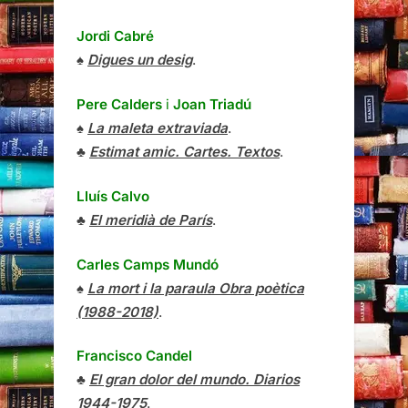
Jordi Cabré
♠
Digues un desig
.
Pere Calders
i
Joan Triadú
♠
La maleta extraviada
.
♣
Estimat amic. Cartes. Textos
.
Lluís Calvo
♣
El meridià de París
.
Carles Camps Mundó
♠
La mort i la paraula Obra poètica
(1988-2018)
.
Francisco Candel
♣
El gran dolor del mundo. Diarios
1944-1975
.