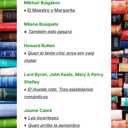
Mikhaïl Bulgàkov
♠
El Maestro y Margarita
.
Milena Busquets
♣
También esto pasará
.
Howard Butten
♠
Quan jo tenia cinc anys em vaig
matar
.
Lord Byron, John Keats, Mary
&
Percy
Shelle
y
♠
El mundo roto. Tres epistolarios
románticos
.
Jaume Cabré
♣
Les incerteses
.
♥
Quan arriba la penombra
.