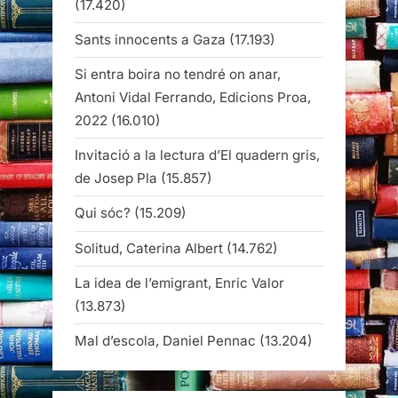
(17.420)
Sants innocents a Gaza
(17.193)
Si entra boira no tendré on anar,
Antoni Vidal Ferrando, Edicions Proa,
2022
(16.010)
Invitació a la lectura d’El quadern gris,
de Josep Pla
(15.857)
Qui sóc?
(15.209)
Solitud, Caterina Albert
(14.762)
La idea de l’emigrant, Enric Valor
(13.873)
Mal d’escola, Daniel Pennac
(13.204)