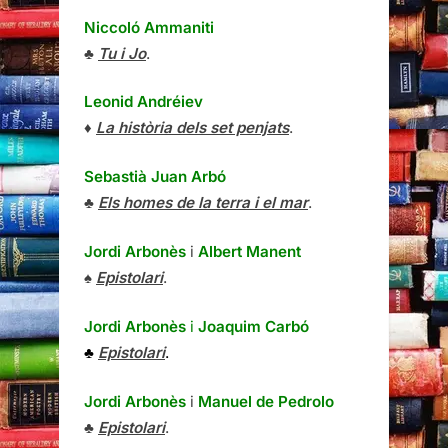
Niccoló Ammaniti
♣
Tu i Jo
.
Leonid Andréiev
♦
La història dels set penjats
.
Sebastià Juan Arbó
♣
Els homes de la terra i el mar
.
Jordi Arbonès
i
Albert Manent
♠
Epistolari
.
Jordi Arbonès
i
Joaquim Carbó
♣
Epistolari
.
Jordi Arbonès
i
Manuel de Pedrolo
♣
Epistolari
.