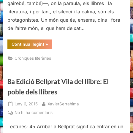
gairebé, també)—, on la paraula, els llibres i la
del
literatura, i per tant, el silenci i la calma, són els
llibre:
protagonistes. Un món que és, ensems, dins i fora
El
poble
de l’altre món, el que hem deixat…
dels
llibres
“8a
Continua llegint
»
Edició
Bellprat
Vila
Cròniques literàries
del
llibre:
El
poble
dels
8a Edició Bellprat Vila del llibre: El
llibres”
poble dels llibres
Posted
By
juny 6, 2015
XavierSerrahima
on
a
No hi ha comentaris
8a
Edició
Lectures: 45 Arribar a Bellprat significa entrar en un
Bellprat