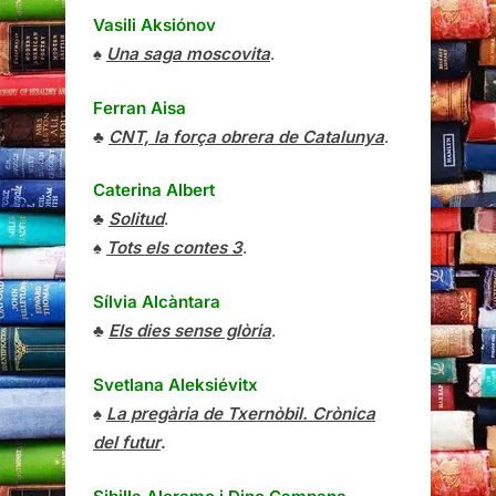
Vasili Aksiónov
♠
Una saga moscovita
.
Ferran Aisa
♣
CNT, la força obrera de Catalunya
.
Caterina Albert
♣
Solitud
.
♠
Tots els contes 3
.
Sílvia Alcàntara
♣
Els dies sense glòria
.
Svetlana Aleksiévitx
♠
La pregària de Txernòbil. Crònica
del futur
.