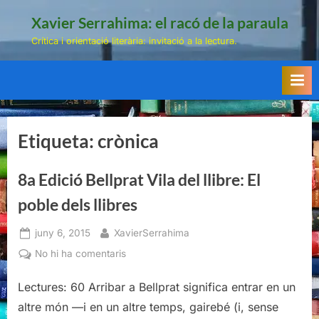
Skip
Xavier Serrahima: el racó de la paraula
to
Crítica i orientació literària: invitació a la lectura.
content
Etiqueta:
crònica
8a Edició Bellprat Vila del llibre: El
poble dels llibres
Posted
By
juny 6, 2015
XavierSerrahima
on
a
No hi ha comentaris
8a
Edició
Lectures: 60 Arribar a Bellprat significa entrar en un
Bellprat
altre món —i en un altre temps, gairebé (i, sense
Vila