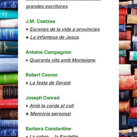
grandes escritores
.
J.M. Coetzee
♥
Escenes de la vida a províncies
.
♣
La infantesa de Jesús
.
Antoine Compagnon
♦
Quaranta nits amb Montaigne
.
Robert Coover
♠
La festa de Gerald
.
Joseph Conrad
♦
Amb la corda al coll
.
♣
Memòria personal
.
Barbara Constantine
♠
I a sobre… la Paulette
.