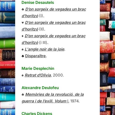
Denise Desautels
♣
D’on sorgeix de vegades un braç
d’horitzó
(I)
.
♥
D’on sorgeix de vegades un braç
d’horitzó
(II)
.
♦
D’on sorgeix de vegades un braç
d’horitzó
(i III)
.
♠
L'angle noir de la joie
.
♣
Disparaître
.
Marie Desplechin
♠
Retrat d’Olivia
, 2000.
Alexandre Deulofeu
♣
Memòries de la revolució, de la
guerra i de l’exili, Volum
I
, 1974.
Charles Dickens