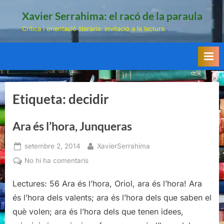
Skip
Xavier Serrahima: el racó de la paraula
to
Crítica i orientació literària: invitació a la lectura.
content
Etiqueta:
decidir
Ara és l’hora, Junqueras
Posted
By
setembre 2, 2014
XavierSerrahima
on
a
No hi ha comentaris
Ara
Lectures: 56 Ara és l’hora, Oriol, ara és l’hora! Ara
és
l’hora,
és l’hora dels valents; ara és l’hora dels que saben el
Junqueras
què volen; ara és l’hora dels que tenen idees,