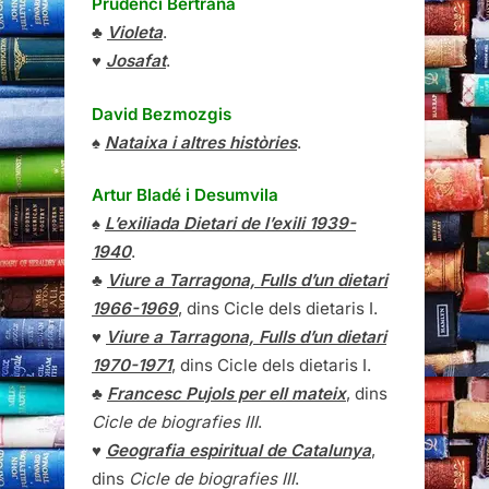
Prudenci Bertrana
♣
Violeta
.
♥
Josafat
.
David Bezmozgis
♠
Nataixa i altres històries
.
Artur Bladé i Desumvila
♠
L’exiliada Dietari de l’exili 1939-
1940
.
♣
Viure a Tarragona, Fulls d’un dietari
1966-1969
, dins Cicle dels dietaris I.
♥
Viure a Tarragona, Fulls d’un dietari
1970-1971
, dins Cicle dels dietaris I.
♣
Francesc Pujols per ell mateix
, dins
Cicle de biografies III
.
♥
Geografia espiritual de Catalunya
,
dins
Cicle de biografies III
.