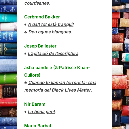
courtisanes
.
Gerbrand Bakker
♠
A dalt tot està tranquil
.
♣
Deu oques blanques
.
Josep Ballester
♠
L’agitació de l’escriptura
.
asha bandele (& Patrisse Khan-
Cullors)
♣
Cuando te llaman terrorista: Una
memoria del Black Lives Matter
.
Nir Baram
♦
La bona gent
.
Maria Barbal