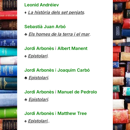
Leonid Andréiev
♦
La història dels set penjats
.
Sebastià Juan Arbó
♣
Els homes de la terra i el mar
.
Jordi Arbonès
i
Albert Manent
♠
Epistolari
.
Jordi Arbonès
i
Joaquim Carbó
♣
Epistolari
.
Jordi Arbonès
i
Manuel de Pedrolo
♣
Epistolari
.
Jordi Arbonès
i
Matthew Tree
♠
Epistolari
,.