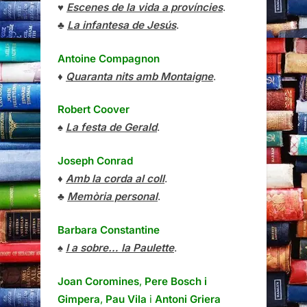
♥
Escenes de la vida a províncies
.
♣
La infantesa de Jesús
.
Antoine Compagnon
♦
Quaranta nits amb Montaigne
.
Robert Coover
♠
La festa de Gerald
.
Joseph Conrad
♦
Amb la corda al coll
.
♣
Memòria personal
.
Barbara Constantine
♠
I a sobre… la Paulette
.
Joan Coromines
,
Pere Bosch i
Gimpera
,
Pau Vila
i
Antoni Griera