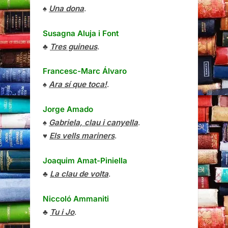
♠
Una dona
.
Susagna Aluja i Font
♣
Tres guineus
.
Francesc-Marc Álvaro
♠
Ara sí que toca!
.
Jorge Amado
♠
Gabriela, clau i canyella
.
♥
Els vells mariners
.
Joaquim Amat-Piniella
♣
La clau de volta
.
Niccoló Ammaniti
♣
Tu i Jo
.