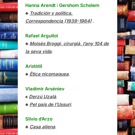
Hanna Arendt
i
Gershom Scholem
♣
Tradición y política.
Correspondencia (1939-1964)
.
Rafael Argullol
♣
Moisès Broggi, cirurgià, l’any 104 de
la seva vida
.
Aristòtil
♣
Ètica nicomaquea
.
Vladímir Arséniev
♠
Derzú Uzalà
.
♣
Pel país de l’Ussuri
.
Silvio d’Arzo
♣
Casa aliena
.