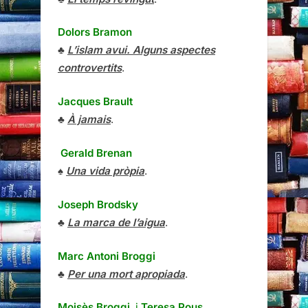
Dolors Bramon
♣
L’islam avui. Alguns aspectes
controvertits
.
Jacques Brault
♣
À jamais
.
Gerald Brenan
♠
Una vida pròpia
.
Joseph Brodsky
♣
La marca de l’aigua
.
Marc Antoni Broggi
♣
Per una mort apropiada
.
Moisès Broggi
i
Teresa Pous