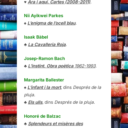
♥
Ara i aquí. Cartes (2008-2011)
.
Nii Ayikwei Parkes
♠
L’enigma de l’ocell blau
.
Isaak Bàbel
♣
La Cavalleria Roja
.
Josep-Ramon Bach
♣
L’instint. Obra poètica
1962-1993
.
Margarita Ballester
♠
L’infant i la mort
, dins
Després de la
pluja
.
♣
Els ulls
, dins
Després de la pluja
.
Honoré de Balzac
♣
Splendeurs et misères des