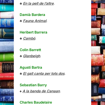
♣
En la pell de l’altre
.
Damià Bardera
♣
Fauna Animal
.
Heribert Barrera
♣
Cambó
.
Colin Barrett
♣
Glanbeigh
.
Agustí Bartra
♣
El gall canta per tots dos
.
Sebastian Barry
♠
A la banda de Canaan
.
Charles Baudelaire