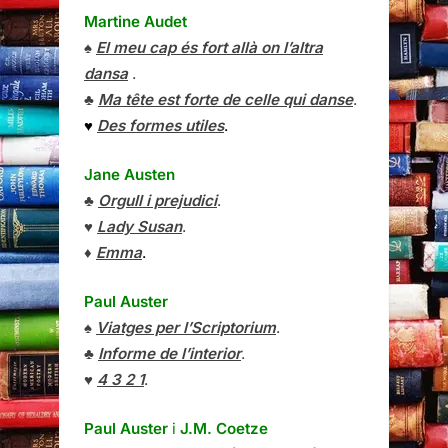
Martine Audet
♠
El meu cap és fort allà on l’altra
dansa
.
♣
Ma tête est forte de celle qui danse
.
♥
Des formes utiles
.
Jane Austen
♣
Orgull i prejudici
.
♥
Lady Susan
.
♦
Emma
.
Paul Auster
♠
Viatges per l’Scriptorium
.
♣
Informe de l’interior
.
♥
4 3 2 1
.
Paul Auster
i
J.M. Coetze