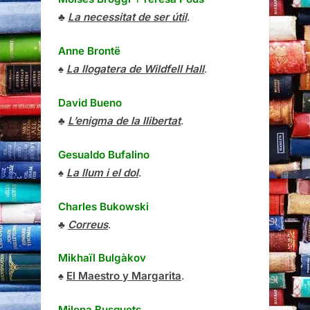
♣
La necessitat de ser útil
.
Anne Brontë
♠
La llogatera de Wildfell Hall
.
David Bueno
♣
L’enigma de la llibertat
.
Gesualdo Bufalino
♠
La llum i el dol
.
Charles Bukowski
♣
Correus
.
Mikhaïl Bulgàkov
♠
El Maestro y Margarita
.
Milena Busquets