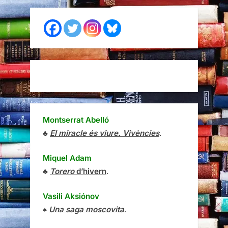
Montserrat Abelló
♣
El miracle és viure. Vivències
.
Miquel Adam
♣
Torero
d’hivern
.
Vasili Aksiónov
♠
Una saga moscovita
.