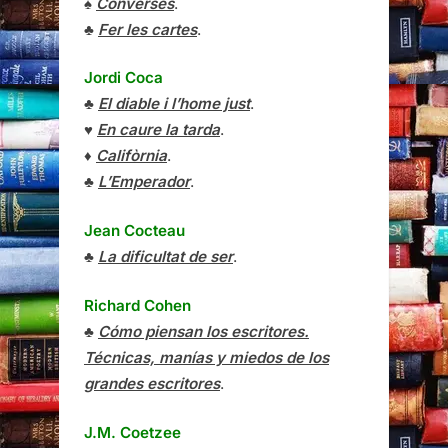
♠
Converses
.
♣
Fer les cartes
.
Jordi Coca
♣
El diable i l’home just
.
♥
En caure la tarda
.
♦
Califòrnia
.
♣
L’Emperador
.
Jean Cocteau
♣
La dificultat de ser
.
Richard Cohen
♣
Cómo piensan los escritores.
Técnicas, manías y miedos de los
grandes escritores
.
J.M. Coetzee