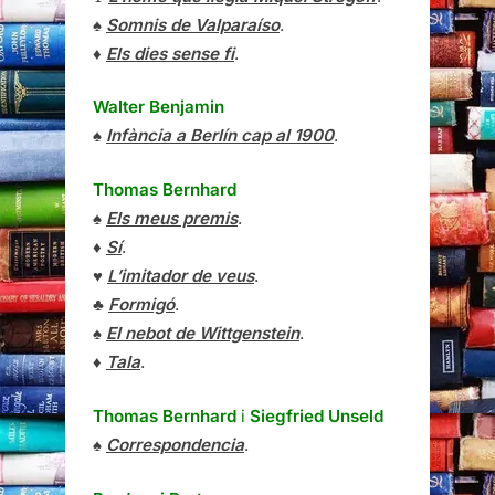
♠
Somnis de Valparaíso
.
♦
Els dies sense fi
.
Walter Benjamin
♠
Infància a Berlín cap al 1900
.
Thomas Bernhard
♠
Els meus premis
.
♦
Sí
.
♥
L’imitador de veus
.
♣
Formigó
.
♠
El nebot de Wittgenstein
.
♦
Tala
.
Thomas Bernhard
i
Siegfried Unseld
♠
Correspondencia
.