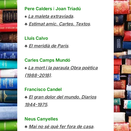
Pere Calders
i
Joan Triadú
♠
La maleta extraviada
.
♣
Estimat amic. Cartes. Textos
.
Lluís Calvo
♣
El meridià de París
.
Carles Camps Mundó
♠
La mort i la paraula Obra poètica
(1988-2018)
.
Francisco Candel
♣
El gran dolor del mundo. Diarios
1944-1975
.
Neus Canyelles
♣
Mai no sé què fer fora de casa
.