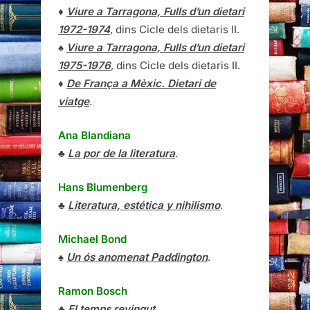
♦
Viure a Tarragona, Fulls d’un dietari
1972-1974
, dins Cicle dels dietaris II.
♠
Viure a Tarragona, Fulls d’un dietari
1975-1976
, dins Cicle dels dietaris II.
♦
De França a Mèxic. Dietari de
viatge
.
Ana Blandiana
♣
La por de la literatura
.
Hans Blumenberg
♣
Literatura, estética y nihilismo
.
Michael Bond
♠
Un ós anomenat Paddington
.
Ramon Bosch
♣
El temps revingut
.