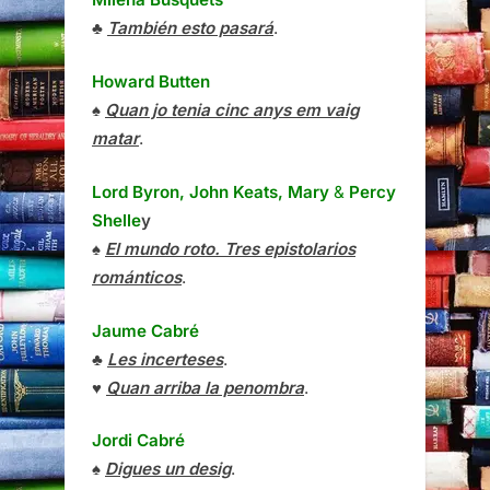
♣
También esto pasará
.
Howard Butten
♠
Quan jo tenia cinc anys em vaig
matar
.
Lord Byron, John Keats, Mary
&
Percy
Shelle
y
♠
El mundo roto. Tres epistolarios
románticos
.
Jaume Cabré
♣
Les incerteses
.
♥
Quan arriba la penombra
.
Jordi Cabré
♠
Digues un desig
.