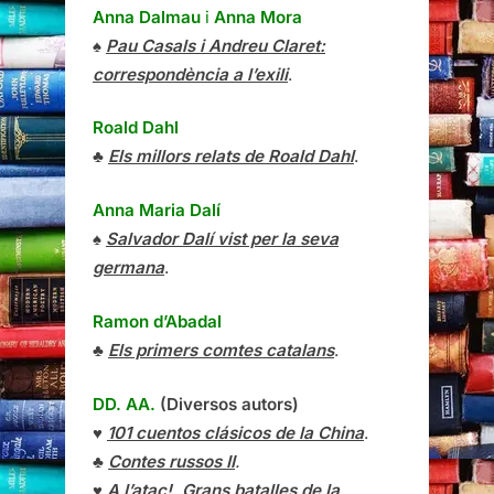
Anna Dalmau
i
Anna Mora
♠
Pau Casals i Andreu Claret:
correspondència a l’exili
.
Roald Dahl
♣
Els millors relats de Roald Dahl
.
Anna Maria Dalí
♠
Salvador Dalí vist per la seva
germana
.
Ramon d’Abadal
♣
Els primers comtes catalans
.
DD. AA.
(Diversos autors)
♥
101 cuentos clásicos de la China
.
♣
Contes russos II
.
♥
A l’atac!, Grans batalles de la