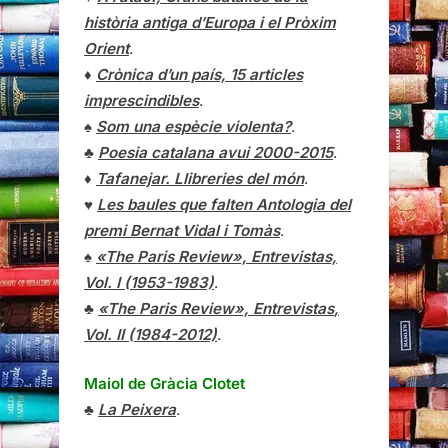
història antiga d’Europa i el Pròxim
Orient
.
♦
Crònica d’un país, 15 articles
imprescindibles
.
♠
Som una espècie violenta?
.
♣
Poesia catalana avui 2000-2015
.
♦
Tafanejar. Llibreries del món
.
♥
Les baules que falten Antologia del
premi Bernat Vidal i Tomàs
.
♠
«The Paris Review», Entrevistas,
Vol. I (1953-1983)
.
♣
«The Paris Review»,
Entrevistas
,
Vol. II (1984-2012)
.
Maiol de Gràcia Clotet
♣
La Peixera
.