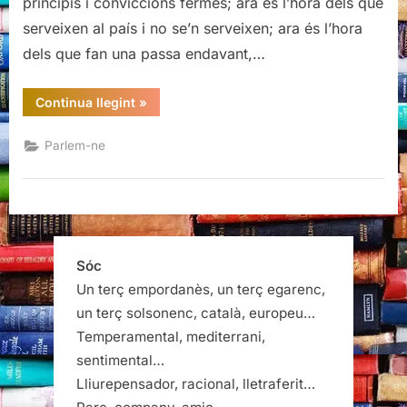
principis i conviccions fermes; ara és l’hora dels que
serveixen al país i no se’n serveixen; ara és l’hora
dels que fan una passa endavant,…
“Ara
Continua llegint
»
és
l’hora,
Junqueras”
Parlem-ne
Sóc
Un terç empordanès, un terç egarenc,
un terç solsonenc, català, europeu…
Temperamental, mediterrani,
sentimental…
Lliurepensador, racional, lletraferit…