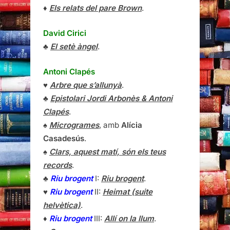
♦
Els relats del pare Brown
.
David Cirici
♣
El setè àngel
.
Antoni Clapés
♥
Arbre que s’allunyà
.
♣
Epistolari Jordi Arbonès & Antoni
Clapés
.
♠
Microgrames
, amb
Alícia
Casadesús
.
♠
Clars, aquest matí, són els teus
records
.
♣
Riu brogent
I:
Riu brogent
.
♥
Riu brogent
II:
Heimat (suite
helvètica)
.
♦
Riu brogent
III:
Allí on la llum
.