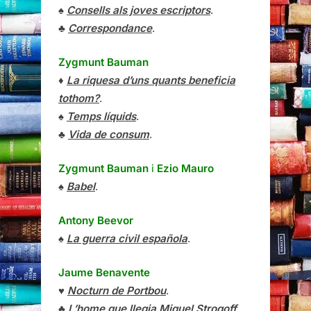
♠
Consells als joves escriptors
.
♣
Correspondance
.
Zygmunt Bauman
♦
La riquesa d’uns quants beneficia
tothom?
.
♠
Temps líquids
.
♣
Vida de consum
.
Zygmunt Bauman
i
Ezio Mauro
♠
Babel
.
Antony Beevor
♠
La guerra civil española
.
Jaume Benavente
♥
Nocturn de Portbou
.
♣
L’home que llegia Miquel Strogoff
.