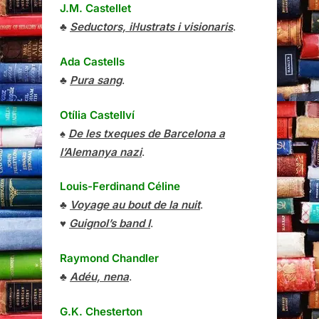
J.M. Castellet
♣
Seductors, il·lustrats i visionaris
.
Ada Castells
♣
Pura sang
.
Otília Castellví
♠
De les txeques de Barcelona a
l’Alemanya nazi
.
Louis-Ferdinand Céline
♣
Voyage au bout de la nuit
.
♥
Guignol’s band I
.
Raymond Chandler
♣
Adéu, nena
.
G.K. Chesterton