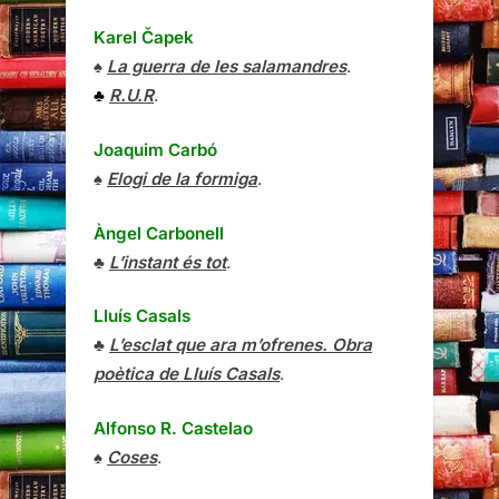
Karel Čapek
♠
La guerra de les salamandres
.
♣
R.U.R
.
Joaquim Carbó
♠
Elogi de la formiga
.
Àngel Carbonell
♣
L’instant és tot
.
Lluís Casals
♣
L’esclat que ara m’ofrenes. Obra
poètica de Lluís Casals
.
Alfonso R. Castelao
♠
Coses
.