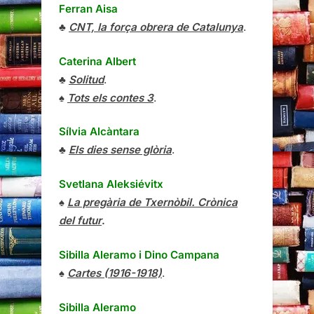
Ferran Aisa
♣
CNT, la força obrera de Catalunya
.
Caterina Albert
♣
Solitud
.
♠
Tots els contes 3
.
Sílvia Alcàntara
♣
Els dies sense glòria
.
Svetlana Aleksiévitx
♠
La pregària de Txernòbil. Crònica
del futur
.
Sibilla Aleramo
i
Dino Campana
♠
Cartes (1916-1918)
.
Sibilla Aleramo