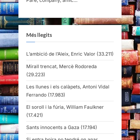
Pare, company, amic…
Més llegits
L’ambició de l’Aleix, Enric Valor
(33.211)
Mirall trencat, Mercè Rodoreda
(29.223)
Les llunes i els calàpets, Antoni Vidal
Ferrando
(17.983)
El soroll i la fúria, William Faulkner
(17.421)
Sants innocents a Gaza
(17.194)
Si entra boira no tendré on anar,