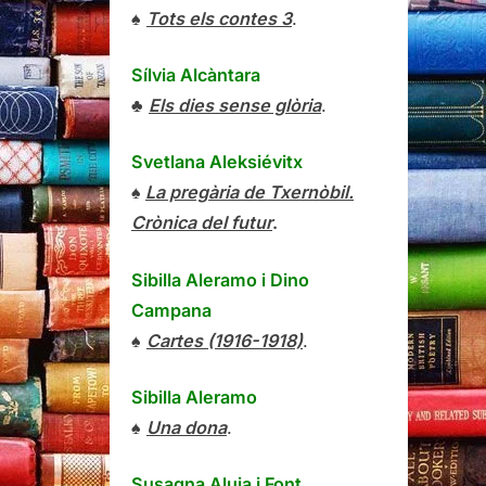
♠
Tots els contes 3
.
Sílvia Alcàntara
♣
Els dies sense glòria
.
Svetlana Aleksiévitx
♠
La pregària de Txernòbil.
Crònica del futur
.
Sibilla Aleramo
i
Dino
Campana
♠
Cartes (1916-1918)
.
Sibilla Aleramo
♠
Una dona
.
Susagna Aluja i Font