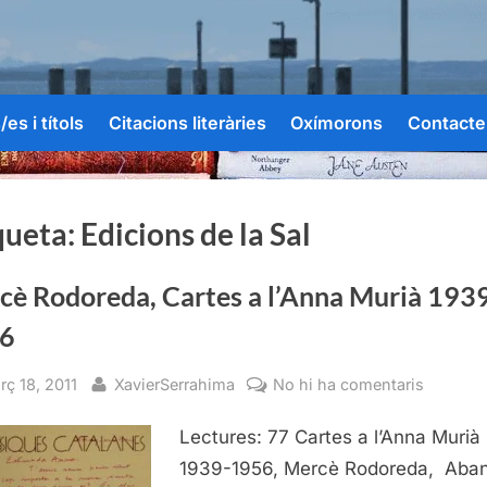
es i títols
Citacions literàries
Oxímorons
Contacte
queta:
Edicions de la Sal
cè Rodoreda, Cartes a l’Anna Murià 193
6
sted
By
a
rç 18, 2011
XavierSerrahima
No hi ha comentaris
Mercè
Lectures: 77 Cartes a l’Anna Murià
Rodored
Cartes
1939-1956, Mercè Rodoreda, Aba