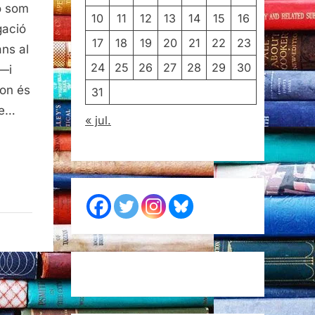
o som
10
11
12
13
14
15
16
gació
17
18
19
20
21
22
23
ns al
24
25
26
27
28
29
30
 —i
 on és
31
de…
« jul.