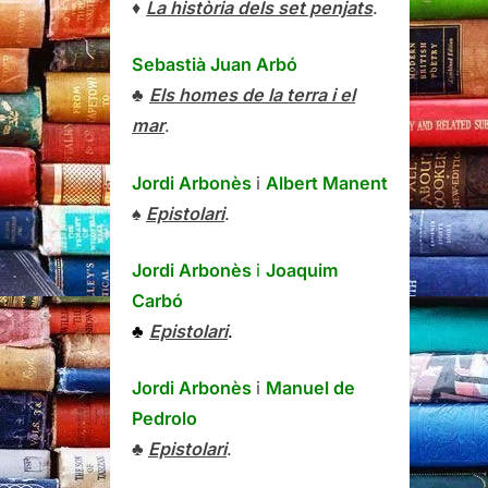
♦
La història dels set penjats
.
Sebastià Juan Arbó
♣
Els homes de la terra i el
mar
.
Jordi Arbonès
i
Albert Manent
♠
Epistolari
.
Jordi Arbonès
i
Joaquim
Carbó
♣
Epistolari
.
Jordi Arbonès
i
Manuel de
Pedrolo
♣
Epistolari
.