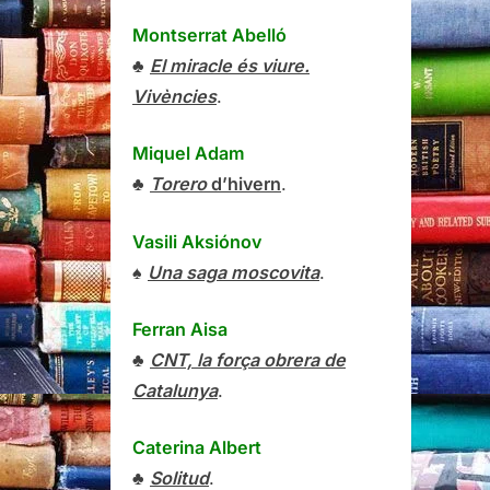
Montserrat Abelló
♣
El miracle és viure.
Vivències
.
Miquel Adam
♣
Torero
d’hivern
.
Vasili Aksiónov
♠
Una saga moscovita
.
Ferran Aisa
♣
CNT, la força obrera de
Catalunya
.
Caterina Albert
♣
Solitud
.