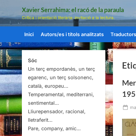
Skip
Xavier Serrahima: el racó de la paraula
to
Crítica i orientació literària: invitació a la lectura.
content
Inici
Autors/es i títols analitzats
Traductors/
Sóc
Eti
Un terç empordanès, un terç
egarenc, un terç solsonenc,
Mer
català, europeu…
195
Temperamental, mediterrani,
sentimental…
Po
ma
Lliurepensador, racional,
on
lletraferit…
Pare, company, amic…