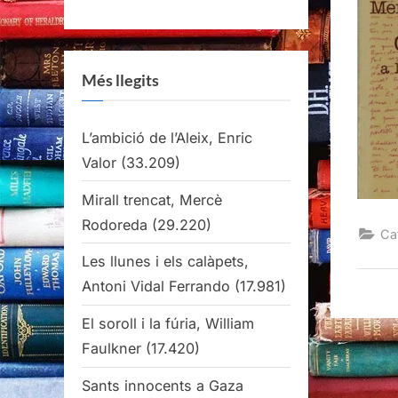
Més llegits
L’ambició de l’Aleix, Enric
Valor
(33.209)
Mirall trencat, Mercè
Rodoreda
(29.220)
Ca
Les llunes i els calàpets,
Antoni Vidal Ferrando
(17.981)
El soroll i la fúria, William
Faulkner
(17.420)
Sants innocents a Gaza