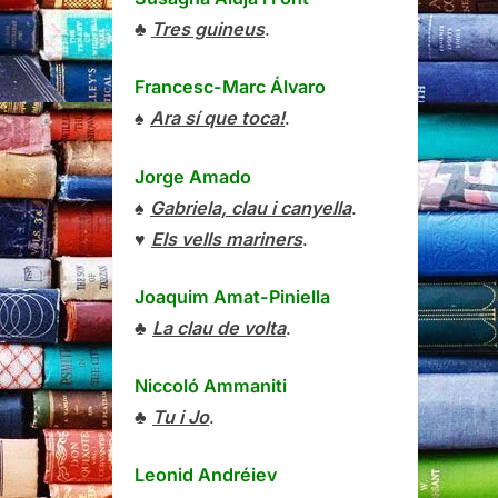
♣
Tres guineus
.
Francesc-Marc Álvaro
♠
Ara sí que toca!
.
Jorge Amado
♠
Gabriela, clau i canyella
.
♥
Els vells mariners
.
Joaquim Amat-Piniella
♣
La clau de volta
.
Niccoló Ammaniti
♣
Tu i Jo
.
Leonid Andréiev