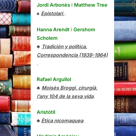
Jordi Arbonès
i
Matthew Tree
♠
Epistolari
,.
Hanna Arendt
i
Gershom
Scholem
♣
Tradición y política.
Correspondencia (1939-1964)
.
Rafael Argullol
♣
Moisès Broggi, cirurgià,
l’any 104 de la seva vida
.
Aristòtil
♣
Ètica nicomaquea
.