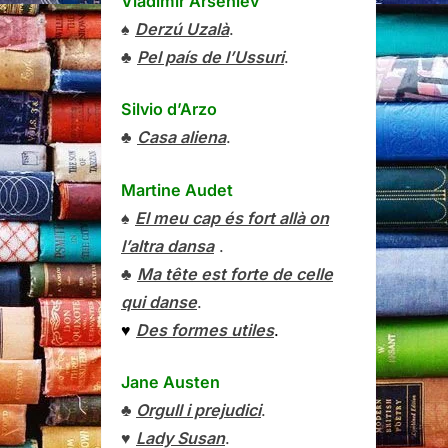
Vladímir Arséniev
♠
Derzú Uzalà
.
♣
Pel país de l’Ussuri
.
Silvio d’Arzo
♣
Casa aliena
.
Martine Audet
♠
El meu cap és fort allà on
l’altra dansa
.
♣
Ma tête est forte de celle
qui danse
.
♥
Des formes utiles
.
Jane Austen
♣
Orgull i prejudici
.
♥
Lady Susan
.