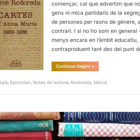
a
començar, cal que advertim que n
l’Anna
gens ni mica partidaris de la segre
Murià
de persones per raons de gènere, a
1939-
contrari. I si no ho som en general
1956
menys encara en l’àmbit educatiu,
contraproduent tant des del punt 
“Mercè
Continua llegint
»
Rodoreda,
Cartes
a
,
,
,
talà
Epistolari
Notes de lectura
Rodoreda, Mercè
l’Anna
Murià
1939-
1956”