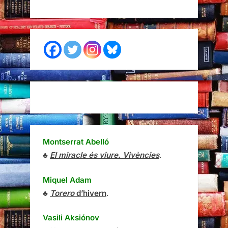
Montserrat Abelló
♣
El miracle és viure. Vivències
.
Miquel Adam
♣
Torero
d’hivern
.
Vasili Aksiónov