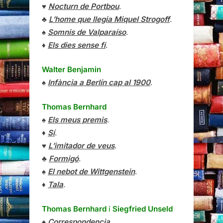
♥
Nocturn de Portbou
.
♣
L’home que llegia Miquel Strogoff
.
♠
Somnis de Valparaíso
.
♦
Els dies sense fi
.
Walter Benjamin
♠
Infància a Berlín cap al 1900
.
Thomas Bernhard
♠
Els meus premis
.
♦
Sí
.
♥
L’imitador de veus
.
♣
Formigó
.
♠
El nebot de Wittgenstein
.
♦
Tala
.
Thomas Bernhard
i
Siegfried Unseld
♠
Correspondencia
.