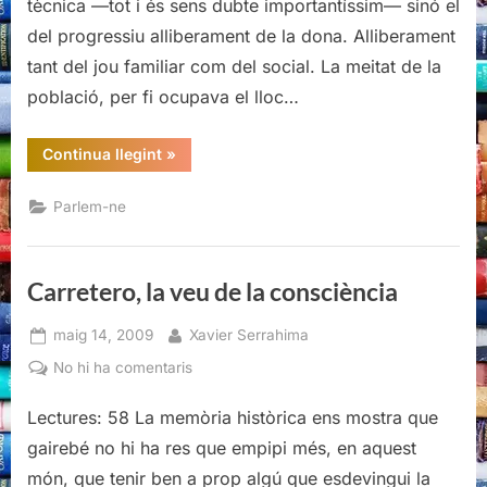
tècnica —tot i és sens dubte importantíssim— sinó el
dona
del progressiu alliberament de la dona. Alliberament
a
tant del jou familiar com del social. La meitat de la
l’església
població, per fi ocupava el lloc…
“El
Continua llegint
»
paper
de
la
Parlem-ne
dona
a
l’església”
Carretero, la veu de la consciència
Posted
By
maig 14, 2009
Xavier Serrahima
on
a
No hi ha comentaris
Carretero,
Lectures: 58 La memòria històrica ens mostra que
la
veu
gairebé no hi ha res que empipi més, en aquest
de
món, que tenir ben a prop algú que esdevingui la