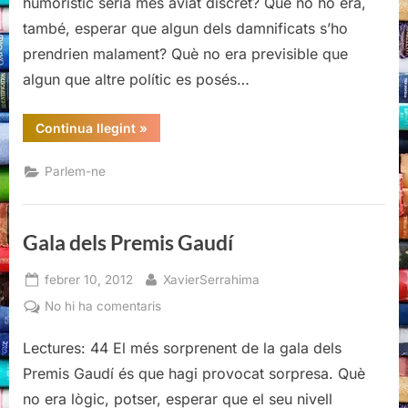
humorístic seria més aviat discret? Què no ho era,
també, esperar que algun dels damnificats s’ho
prendrien malament? Què no era previsible que
algun que altre polític es posés…
“Gala
Continua llegint
»
dels
Premis
Gaudí”
Parlem-ne
Gala dels Premis Gaudí
Posted
By
febrer 10, 2012
XavierSerrahima
on
a
No hi ha comentaris
Gala
Lectures: 44 El més sorprenent de la gala dels
dels
Premis
Premis Gaudí és que hagi provocat sorpresa. Què
Gaudí
no era lògic, potser, esperar que el seu nivell