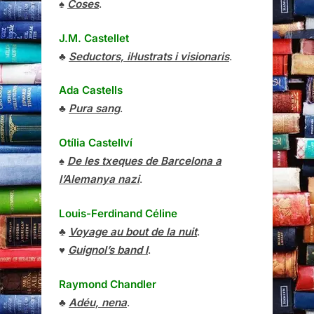
♠
Coses
.
J.M. Castellet
♣
Seductors, il·lustrats i visionaris
.
Ada Castells
♣
Pura sang
.
Otília Castellví
♠
De les txeques de Barcelona a
l’Alemanya nazi
.
Louis-Ferdinand Céline
♣
Voyage au bout de la nuit
.
♥
Guignol’s band I
.
Raymond Chandler
♣
Adéu, nena
.