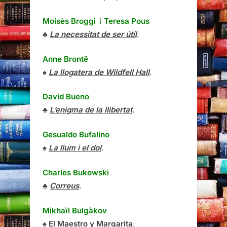
Moisès Broggi
i
Teresa Pous
♣
La necessitat de ser útil
.
Anne Brontë
♠
La llogatera de Wildfell Hall
.
David Bueno
♣
L’enigma de la llibertat
.
Gesualdo Bufalino
♠
La llum i el dol
.
Charles Bukowski
♣
Correus
.
Mikhaïl Bulgàkov
♠
El Maestro y Margarita
.