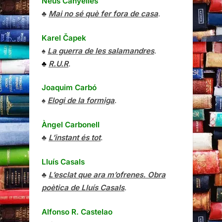
Neus Canyelles
♣
Mai no sé què fer fora de casa
.
Karel Čapek
♠
La guerra de les salamandres
.
♣
R.U.R
.
Joaquim Carbó
♠
Elogi de la formiga
.
Àngel Carbonell
♣
L’instant és tot
.
Lluís Casals
♣
L’esclat que ara m’ofrenes. Obra
poètica de Lluís Casals
.
Alfonso R. Castelao