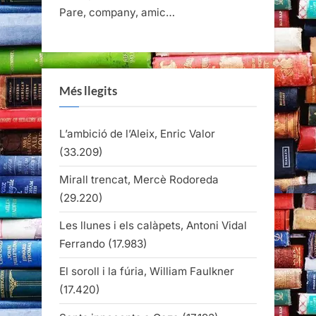
Pare, company, amic…
Més llegits
L’ambició de l’Aleix, Enric Valor
(33.209)
Mirall trencat, Mercè Rodoreda
(29.220)
Les llunes i els calàpets, Antoni Vidal
Ferrando
(17.983)
El soroll i la fúria, William Faulkner
(17.420)