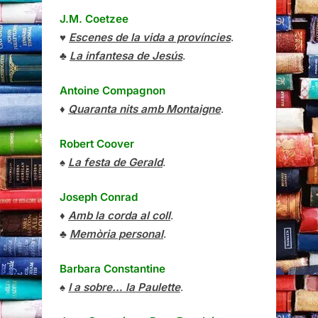
J.M. Coetzee
♥
Escenes de la vida a províncies
.
♣
La infantesa de Jesús
.
Antoine Compagnon
♦
Quaranta nits amb Montaigne
.
Robert Coover
♠
La festa de Gerald
.
Joseph Conrad
♦
Amb la corda al coll
.
♣
Memòria personal
.
Barbara Constantine
♠
I a sobre… la Paulette
.