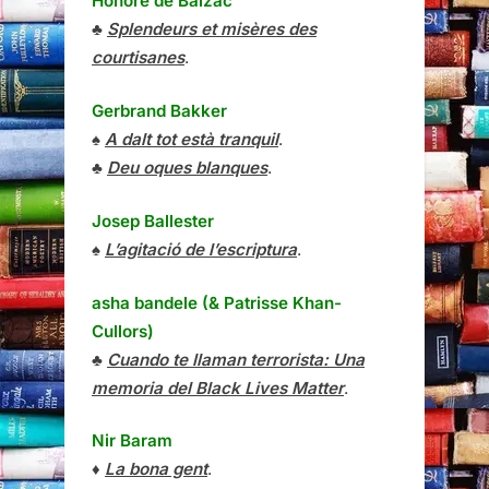
Honoré de Balzac
♣
Splendeurs et misères des
courtisanes
.
Gerbrand Bakker
♠
A dalt tot està tranquil
.
♣
Deu oques blanques
.
Josep Ballester
♠
L’agitació de l’escriptura
.
asha bandele (& Patrisse Khan-
Cullors)
♣
Cuando te llaman terrorista: Una
memoria del Black Lives Matter
.
Nir Baram
♦
La bona gent
.