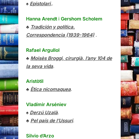
♠
Epistolari
,.
Hanna Arendt
i
Gershom Scholem
♣
Tradición y política.
Correspondencia (1939-1964)
.
Rafael Argullol
♣
Moisès Broggi, cirurgià, l’any 104 de
la seva vida
.
Aristòtil
♣
Ètica nicomaquea
.
Vladímir Arséniev
♠
Derzú Uzalà
.
♣
Pel país de l’Ussuri
.
Silvio d’Arzo