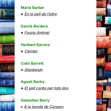
Maria Barbal
♣
En la pell de l’altre
.
Damià Bardera
♣
Fauna Animal
.
Heribert Barrera
♣
Cambó
.
Colin Barrett
♣
Glanbeigh
.
Agustí Bartra
♣
El gall canta per tots dos
.
Sebastian Barry
♠
A la banda de Canaan
.