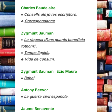
Charles Baudelaire
♠
Consells als joves escriptors
.
♣
Correspondance
.
Zygmunt Bauman
♦
La riquesa d’uns quants beneficia
tothom?
.
♠
Temps líquids
.
♣
Vida de consum
.
Zygmunt Bauman
i
Ezio Mauro
♠
Babel
.
Antony Beevor
♠
La guerra civil española
.
Jaume Benavente