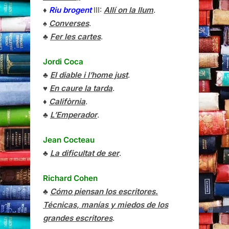
♦
Riu brogent
III:
Allí on la llum
.
♠
Converses
.
♣
Fer les cartes
.
Jordi Coca
♣
El diable i l’home just
.
♥
En caure la tarda
.
♦
Califòrnia
.
♣
L’Emperador
.
Jean Cocteau
♣
La dificultat de ser
.
Richard Cohen
♣
Cómo piensan los escritores.
Técnicas, manías y miedos de los
grandes escritores
.