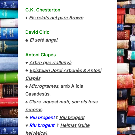
G.K. Chesterton
♦
Els relats del pare Brown
.
David Cirici
♣
El setè àngel
.
Antoni Clapés
♥
Arbre que s’allunyà
.
♣
Epistolari Jordi Arbonès & Antoni
Clapés
.
♠
Microgrames
, amb
Alícia
Casadesús
.
♠
Clars, aquest matí, són els teus
records
.
♣
Riu brogent
I:
Riu brogent
.
♥
Riu brogent
II:
Heimat (suite
helvètica)
.