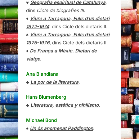
♥
Geografia espiritual de Catalunya
,
dins
Cicle de biografies III
.
♦
Viure a Tarragona, Fulls d’un dietari
1972-1974
, dins Cicle dels dietaris II.
♠
Viure a Tarragona, Fulls d’un dietari
1975-1976
, dins Cicle dels dietaris II.
♦
De França a Mèxic. Dietari de
viatge
.
Ana Blandiana
♣
La por de la literatura
.
Hans Blumenberg
♣
Literatura, estética y nihilismo
.
Michael Bond
♠
Un ós anomenat Paddington
.