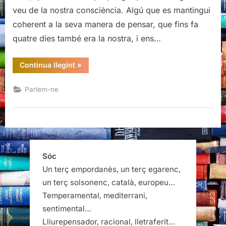
la
veu de la nostra consciència. Algú que es mantingui
consciència
coherent a la seva manera de pensar, que fins fa
quatre dies també era la nostra, i ens…
“Carretero,
Continua llegint
»
la
veu
de
Parlem-ne
la
consciència”
Sóc
Un terç empordanès, un terç egarenc,
un terç solsonenc, català, europeu…
Temperamental, mediterrani,
sentimental…
Lliurepensador, racional, lletraferit…