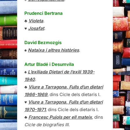
Prudenci Bertrana
♣
Violeta
.
♥
Josafat
.
David Bezmozgis
♠
Nataixa i altres històries
.
Artur Bladé i Desumvila
♠
L’exiliada Dietari de l’exili 1939-
1940
.
♣
Viure a Tarragona, Fulls d’un dietari
1966-1969
, dins Cicle dels dietaris I.
♥
Viure a Tarragona, Fulls d’un dietari
1970-1971
, dins Cicle dels dietaris I.
♣
Francesc Pujols per ell mateix
, dins
Cicle de biografies III
.