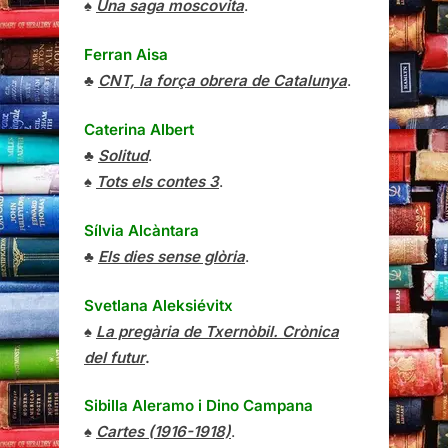
♠
Una saga moscovita
.
Ferran Aisa
♣
CNT, la força obrera de Catalunya
.
Caterina Albert
♣
Solitud
.
♠
Tots els contes 3
.
Sílvia Alcàntara
♣
Els dies sense glòria
.
Svetlana Aleksiévitx
♠
La pregària de Txernòbil. Crònica
del futur
.
Sibilla Aleramo
i
Dino Campana
♠
Cartes (1916-1918)
.