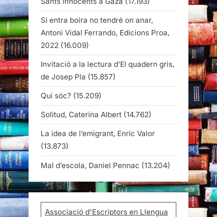
Sants innocents a Gaza
(17.193)
Si entra boira no tendré on anar,
Antoni Vidal Ferrando, Edicions Proa,
2022
(16.009)
Invitació a la lectura d’El quadern gris,
de Josep Pla
(15.857)
Qui sóc?
(15.209)
Solitud, Caterina Albert
(14.762)
La idea de l’emigrant, Enric Valor
(13.873)
Mal d’escola, Daniel Pennac
(13.204)
Associació d'Escriptors en Llengua