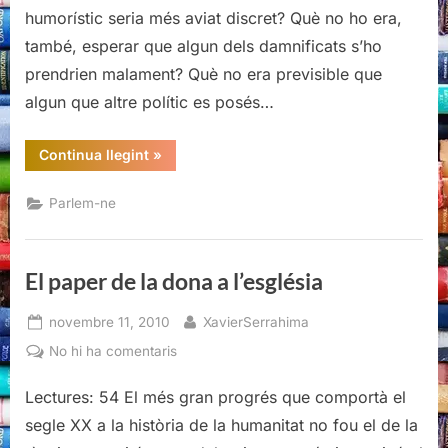
humorístic seria més aviat discret? Què no ho era,
també, esperar que algun dels damnificats s’ho
prendrien malament? Què no era previsible que
algun que altre polític es posés…
“Gala
Continua llegint
»
dels
Premis
Gaudí”
Parlem-ne
El paper de la dona a l’església
Posted
By
novembre 11, 2010
XavierSerrahima
on
a
No hi ha comentaris
El
Lectures: 54 El més gran progrés que comportà el
paper
de
segle XX a la història de la humanitat no fou el de la
la