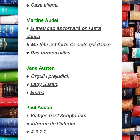
♣
Casa aliena
.
Martine Audet
♠
El meu cap és fort allà on l’altra
dansa
.
♣
Ma tête est forte de celle qui danse
.
♥
Des formes utiles
.
Jane Austen
♣
Orgull i prejudici
.
♥
Lady Susan
.
♦
Emma
.
Paul Auster
♠
Viatges per l’Scriptorium
.
♣
Informe de l’interior
.
♥
4 3 2 1
.