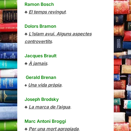
Ramon Bosch
♣
El temps revingut
.
Dolors Bramon
♣
L’islam avui. Alguns aspectes
controvertits
.
Jacques Brault
♣
À jamais
.
Gerald Brenan
♠
Una vida pròpia
.
Joseph Brodsky
♣
La marca de l’aigua
.
Marc Antoni Broggi
♣
Per una mort apropiada
.