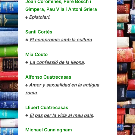
Joan Coromines
,
Pere Bosch i
Gimpera
,
Pau Vila
i
Antoni Griera
♠
Epistolari
.
Santi Cortés
♣
El compromís amb la cultura
.
Mia Couto
♣
La confessió de la lleona
.
Alfonso Cuatrecasas
♠
Amor y sexualidad en la antigua
roma
.
Llibert Cuatrecasas
♣
El pas per la vida al meu país
.
Michael Cunningham