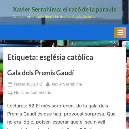
Skip
Xavier Serrahima: el racó de la paraula
to
Crítica i orientació literària: invitació a la lectura.
content
Etiqueta:
església catòlica
Gala dels Premis Gaudí
Posted
By
febrer 10, 2012
XavierSerrahima
on
a
No hi ha comentaris
Gala
Lectures: 52 El més sorprenent de la gala dels
dels
Premis
Premis Gaudí és que hagi provocat sorpresa. Què
Gaudí
no era lògic, potser, esperar que el seu nivell