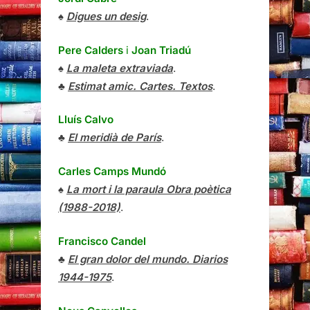
♠
Digues un desig
.
Pere Calders
i
Joan Triadú
♠
La maleta extraviada
.
♣
Estimat amic. Cartes. Textos
.
Lluís Calvo
♣
El meridià de París
.
Carles Camps Mundó
♠
La mort i la paraula Obra poètica
(1988-2018)
.
Francisco Candel
♣
El gran dolor del mundo. Diarios
1944-1975
.