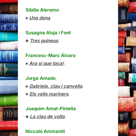
Sibilla Aleramo
♠
Una dona
.
Susagna Aluja i Font
♣
Tres guineus
.
Francesc-Marc Álvaro
♠
Ara sí que toca!
.
Jorge Amado
♠
Gabriela, clau i canyella
.
♥
Els vells mariners
.
Joaquim Amat-Piniella
♣
La clau de volta
.
Niccoló Ammaniti