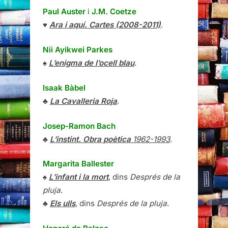
Paul Auster
i
J.M. Coetze
♥
Ara i aquí. Cartes (2008-2011)
.
Nii Ayikwei Parkes
♠
L’enigma de l’ocell blau
.
Isaak Bàbel
♣
La Cavalleria Roja
.
Josep-Ramon Bach
♣
L’instint. Obra poètica
1962-1993
.
Margarita Ballester
♠
L’infant i la mort
, dins
Després de la
pluja
.
♣
Els ulls
, dins
Després de la pluja
.