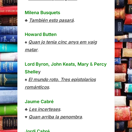
Milena Busquets
♣
También esto pasará
.
Howard Butten
♠
Quan jo tenia cinc anys em vaig
matar
.
Lord Byron, John Keats, Mary
&
Percy
Shelle
y
♠
El mundo roto. Tres epistolarios
románticos
.
Jaume Cabré
♣
Les incerteses
.
♥
Quan arriba la penombra
.
Jordi Cabré