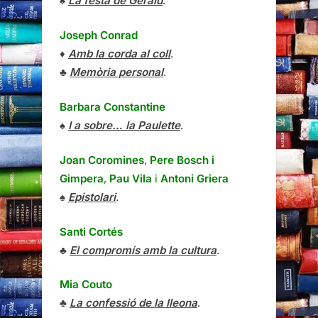
♠
La festa de Gerald
.
Joseph Conrad
♦
Amb la corda al coll
.
♣
Memòria personal
.
Barbara Constantine
♠
I a sobre… la Paulette
.
Joan Coromines
,
Pere Bosch i
Gimpera
,
Pau Vila
i
Antoni Griera
♠
Epistolari
.
Santi Cortés
♣
El compromís amb la cultura
.
Mia Couto
♣
La confessió de la lleona
.