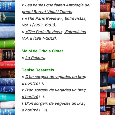
♥
Les baules que falten Antologia del
premi Bernat Vidal i Tomàs
.
♠
«The Paris Review», Entrevistas,
Vol. I (1953-1983)
.
♣
«The Paris Review»,
Entrevistas
,
Vol. II (1984-2012)
.
Maiol de Gràcia Clotet
♣
La Peixera
.
Denise Desautels
♣
D’on sorgeix de vegades un braç
d’horitzó
(I)
.
♥
D’on sorgeix de vegades un braç
d’horitzó
(II)
.
♦
D’on sorgeix de vegades un braç
d’horitzó
(i III)
.