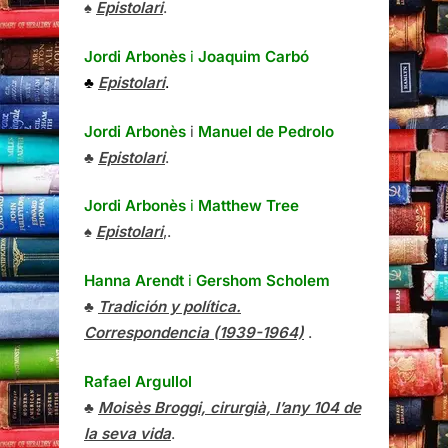
♠
Epistolari
.
Jordi Arbonès
i
Joaquim Carbó
♣
Epistolari
.
Jordi Arbonès
i
Manuel de Pedrolo
♣
Epistolari
.
Jordi Arbonès
i
Matthew Tree
♠
Epistolari
,.
Hanna Arendt
i
Gershom Scholem
♣
Tradición y política.
Correspondencia (1939-1964)
.
Rafael Argullol
♣
Moisès Broggi, cirurgià, l’any 104 de
la seva vida
.