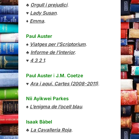
♣
Orgull i prejudici
.
♥
Lady Susan
.
♦
Emma
.
Paul Auster
♠
Viatges per l’Scriptorium
.
♣
Informe de l’interior
.
♥
4 3 2 1
.
Paul Auster
i
J.M. Coetze
♥
Ara i aquí. Cartes (2008-2011)
.
Nii Ayikwei Parkes
♠
L’enigma de l’ocell blau
.
Isaak Bàbel
♣
La Cavalleria Roja
.