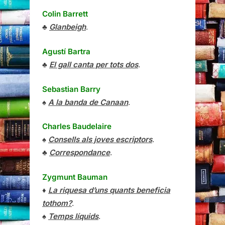
Colin Barrett
♣
Glanbeigh
.
Agustí Bartra
♣
El gall canta per tots dos
.
Sebastian Barry
♠
A la banda de Canaan
.
Charles Baudelaire
♠
Consells als joves escriptors
.
♣
Correspondance
.
Zygmunt Bauman
♦
La riquesa d’uns quants beneficia
tothom?
.
♠
Temps líquids
.