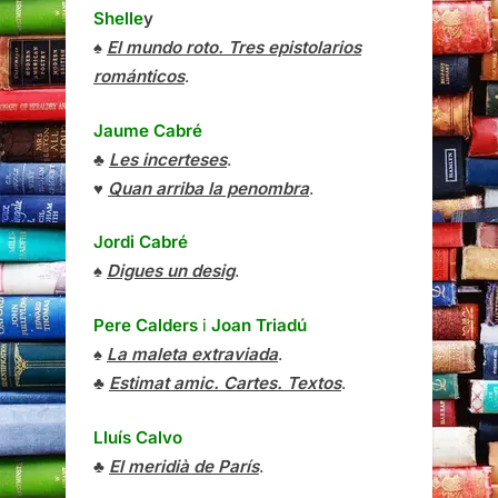
Shelle
y
♠
El mundo roto. Tres epistolarios
románticos
.
Jaume Cabré
♣
Les incerteses
.
♥
Quan arriba la penombra
.
Jordi Cabré
♠
Digues un desig
.
Pere Calders
i
Joan Triadú
♠
La maleta extraviada
.
♣
Estimat amic. Cartes. Textos
.
Lluís Calvo
♣
El meridià de París
.