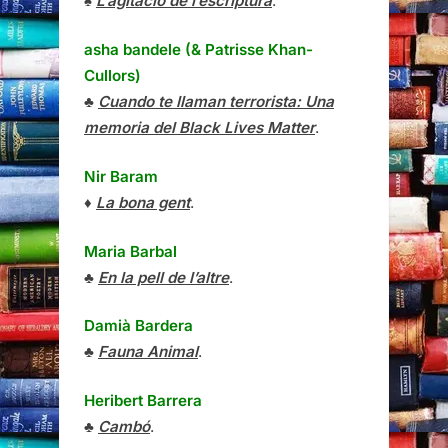
♠
L’agitació de l’escriptura
.
asha bandele (& Patrisse Khan-
Cullors)
♣
Cuando te llaman terrorista: Una
memoria del Black Lives Matter
.
Nir Baram
♦
La bona gent
.
Maria Barbal
♣
En la pell de l’altre
.
Damià Bardera
♣
Fauna Animal
.
Heribert Barrera
♣
Cambó
.