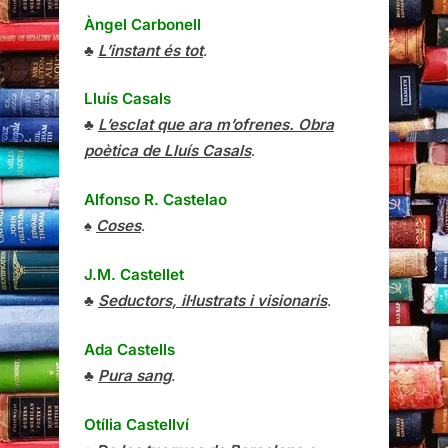
Àngel Carbonell
♣
L’instant és tot
.
Lluís Casals
♣
L’esclat que ara m’ofrenes. Obra
poètica de Lluís Casals
.
Alfonso R. Castelao
♠
Coses
.
J.M. Castellet
♣
Seductors, il·lustrats i visionaris
.
Ada Castells
♣
Pura sang
.
Otília Castellví