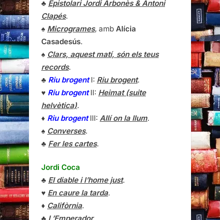
♣
Epistolari Jordi Arbonès & Antoni
Clapés
.
♠
Microgrames
, amb
Alícia
Casadesús
.
♠
Clars, aquest matí, són els teus
records
.
♣
Riu brogent
I:
Riu brogent
.
♥
Riu brogent
II:
Heimat (suite
helvètica)
.
♦
Riu brogent
III:
Allí on la llum
.
♠
Converses
.
♣
Fer les cartes
.
Jordi Coca
♣
El diable i l’home just
.
♥
En caure la tarda
.
♦
Califòrnia
.
♣
L’Emperador
.