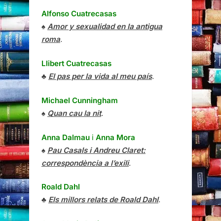
Alfonso Cuatrecasas
♠
Amor y sexualidad en la antigua
roma
.
Llibert Cuatrecasas
♣
El pas per la vida al meu país
.
Michael Cunningham
♠
Quan cau la nit
.
Anna Dalmau
i
Anna Mora
♠
Pau Casals i Andreu Claret:
correspondència a l’exili
.
Roald Dahl
♣
Els millors relats de Roald Dahl
.