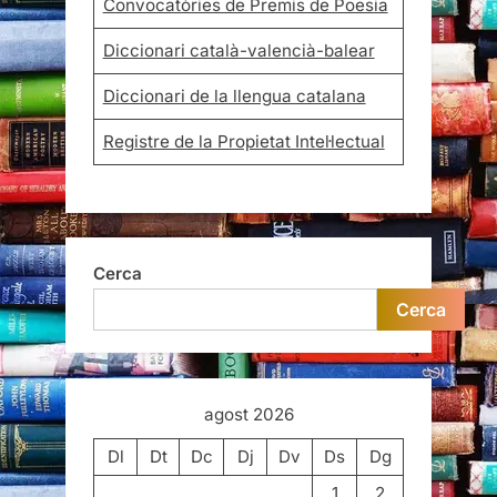
Convocatòries de Premis de Poesia
Diccionari català-valencià-balear
Diccionari de la llengua catalana
Registre de la Propietat Intel·lectual
Cerca
Cerca
agost 2026
Dl
Dt
Dc
Dj
Dv
Ds
Dg
1
2