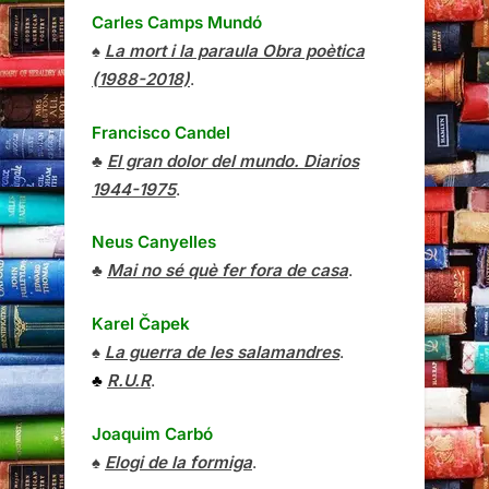
Carles Camps Mundó
♠
La mort i la paraula Obra poètica
(1988-2018)
.
Francisco Candel
♣
El gran dolor del mundo. Diarios
1944-1975
.
Neus Canyelles
♣
Mai no sé què fer fora de casa
.
Karel Čapek
♠
La guerra de les salamandres
.
♣
R.U.R
.
Joaquim Carbó
♠
Elogi de la formiga
.