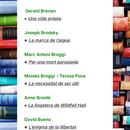
Gerald Brenan
♠
Una vida pròpia
.
Joseph Brodsky
♣
La marca de l’aigua
.
Marc Antoni Broggi
♣
Per una mort apropiada
.
Moisès Broggi
i
Teresa Pous
♣
La necessitat de ser útil
.
Anne Brontë
♠
La llogatera de Wildfell Hall
.
David Bueno
♣
L’enigma de la llibertat
.