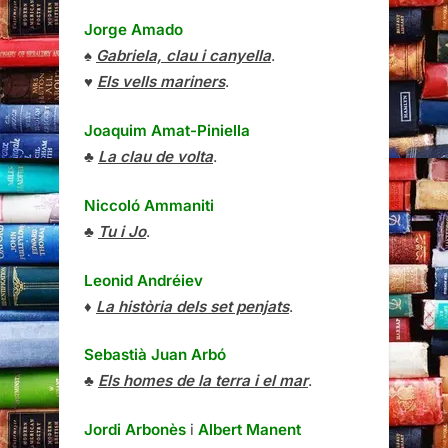
Jorge Amado
♠
Gabriela, clau i canyella
.
♥
Els vells mariners
.
Joaquim Amat-Piniella
♣
La clau de volta
.
Niccoló Ammaniti
♣
Tu i Jo
.
Leonid Andréiev
♦
La història dels set penjats
.
Sebastià Juan Arbó
♣
Els homes de la terra i el mar
.
Jordi Arbonès
i
Albert Manent