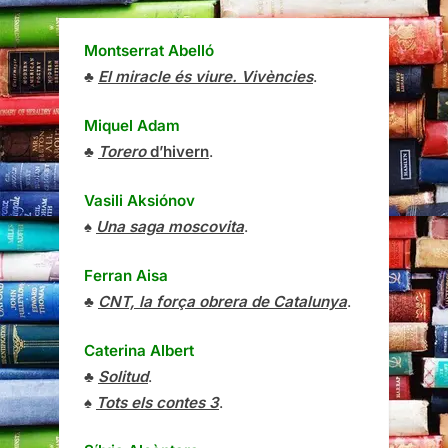
Montserrat Abelló
♣
El miracle és viure. Vivències
.
Miquel Adam
♣
Torero
d’hivern
.
Vasili Aksiónov
♠
Una saga moscovita
.
Ferran Aisa
♣
CNT, la força obrera de Catalunya
.
Caterina Albert
♣
Solitud
.
♠
Tots els contes 3
.