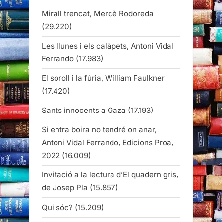
Mirall trencat, Mercè Rodoreda
(29.220)
Les llunes i els calàpets, Antoni Vidal
Ferrando
(17.983)
El soroll i la fúria, William Faulkner
(17.420)
Sants innocents a Gaza
(17.193)
Si entra boira no tendré on anar,
Antoni Vidal Ferrando, Edicions Proa,
2022
(16.009)
Invitació a la lectura d’El quadern gris,
de Josep Pla
(15.857)
Qui sóc?
(15.209)