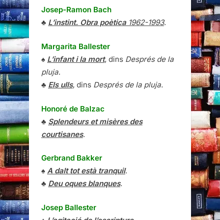
Josep-Ramon Bach
♣
L’instint. Obra poètica
1962-1993
.
Margarita Ballester
♠
L’infant i la mort
, dins
Després de la
pluja
.
♣
Els ulls
, dins
Després de la pluja
.
Honoré de Balzac
♣
Splendeurs et misères des
courtisanes
.
Gerbrand Bakker
♠
A dalt tot està tranquil
.
♣
Deu oques blanques
.
Josep Ballester