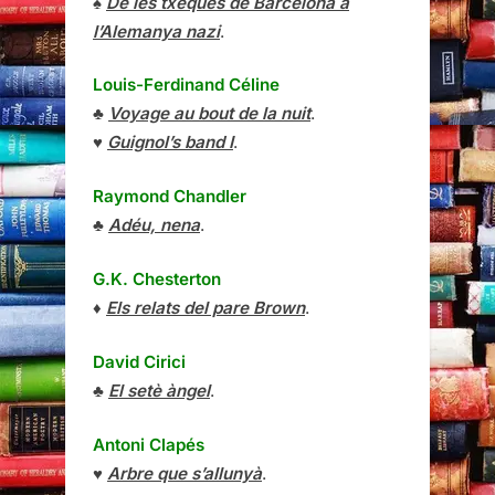
♠
De les txeques de Barcelona a
l’Alemanya nazi
.
Louis-Ferdinand Céline
♣
Voyage au bout de la nuit
.
♥
Guignol’s band I
.
Raymond Chandler
♣
Adéu, nena
.
G.K. Chesterton
♦
Els relats del pare Brown
.
David Cirici
♣
El setè àngel
.
Antoni Clapés
♥
Arbre que s’allunyà
.