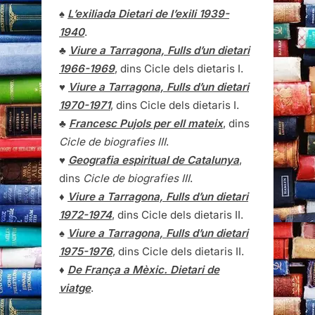
♠
L’exiliada Dietari de l’exili 1939-
1940
.
♣
Viure a Tarragona, Fulls d’un dietari
1966-1969
, dins Cicle dels dietaris I.
♥
Viure a Tarragona, Fulls d’un dietari
1970-1971
, dins Cicle dels dietaris I.
♣
Francesc Pujols per ell mateix
, dins
Cicle de biografies III
.
♥
Geografia espiritual de Catalunya
,
dins
Cicle de biografies III
.
♦
Viure a Tarragona, Fulls d’un dietari
1972-1974
, dins Cicle dels dietaris II.
♠
Viure a Tarragona, Fulls d’un dietari
1975-1976
, dins Cicle dels dietaris II.
♦
De França a Mèxic. Dietari de
viatge
.