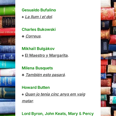
Gesualdo Bufalino
♠
La llum i el dol
.
Charles Bukowski
♣
Correus
.
Mikhaïl Bulgàkov
♠
El Maestro y Margarita
.
Milena Busquets
♣
También esto pasará
.
Howard Butten
♠
Quan jo tenia cinc anys em vaig
matar
.
Lord Byron, John Keats, Mary
&
Percy