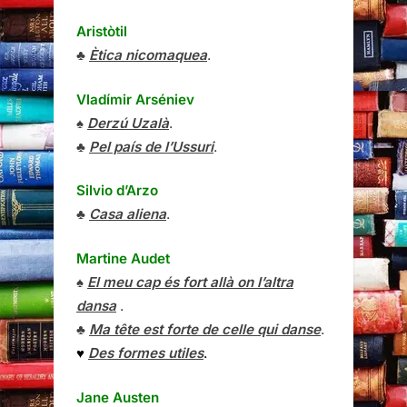
Aristòtil
♣
Ètica nicomaquea
.
Vladímir Arséniev
♠
Derzú Uzalà
.
♣
Pel país de l’Ussuri
.
Silvio d’Arzo
♣
Casa aliena
.
Martine Audet
♠
El meu cap és fort allà on l’altra
dansa
.
♣
Ma tête est forte de celle qui danse
.
♥
Des formes utiles
.
Jane Austen