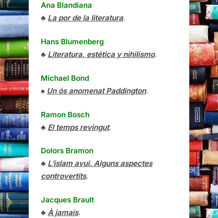
Ana Blandiana
♣
La por de la literatura
.
Hans Blumenberg
♣
Literatura, estética y nihilismo
.
Michael Bond
♠
Un ós anomenat Paddington
.
Ramon Bosch
♣
El temps revingut
.
Dolors Bramon
♣
L’islam avui. Alguns aspectes
controvertits
.
Jacques Brault
♣
À jamais
.