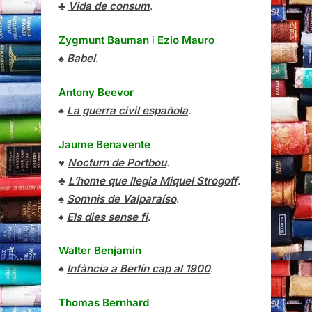
♣
Vida de consum
.
Zygmunt Bauman
i
Ezio Mauro
♠
Babel
.
Antony Beevor
♠
La guerra civil española
.
Jaume Benavente
♥
Nocturn de Portbou
.
♣
L’home que llegia Miquel Strogoff
.
♠
Somnis de Valparaíso
.
♦
Els dies sense fi
.
Walter Benjamin
♠
Infància a Berlín cap al 1900
.
Thomas Bernhard