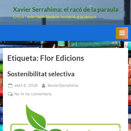
Skip
Xavier Serrahima: el racó de la paraula
to
Crítica i orientació literària: invitació a la lectura.
content
Etiqueta:
Flor Edicions
Sostenibilitat selectiva
Posted
By
abril 8, 2026
XavierSerrahima
on
a
No hi ha comentaris
Sostenibilitat
selectiva