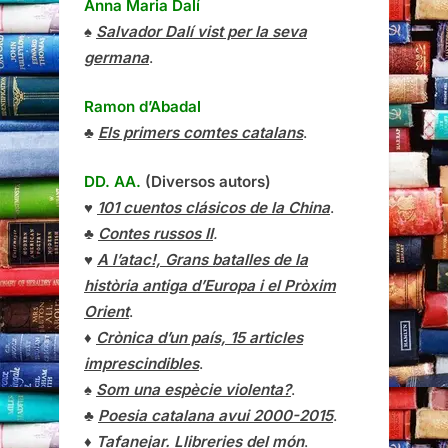
Anna Maria Dalí
♠
Salvador Dalí vist per la seva
germana
.
Ramon d’Abadal
♣
Els primers comtes catalans
.
DD. AA.
(Diversos autors)
♥
101 cuentos clásicos de la China
.
♣
Contes russos II
.
♥
A l’atac!, Grans batalles de la
història antiga d’Europa i el Pròxim
Orient
.
♦
Crònica d’un país, 15 articles
imprescindibles
.
♠
Som una espècie violenta?
.
♣
Poesia catalana avui 2000-2015
.
♦
Tafanejar. Llibreries del món
.