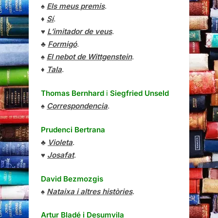
♠
Els meus premis
.
♦
Sí
.
♥
L’imitador de veus
.
♣
Formigó
.
♠
El nebot de Wittgenstein
.
♦
Tala
.
Thomas Bernhard
i
Siegfried Unseld
♠
Correspondencia
.
Prudenci Bertrana
♣
Violeta
.
♥
Josafat
.
David Bezmozgis
♠
Nataixa i altres històries
.
Artur Bladé i Desumvila