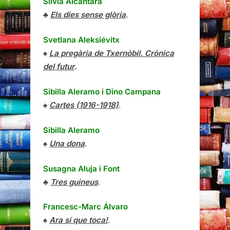
Sílvia Alcàntara
♣
Els dies sense glòria
.
Svetlana Aleksiévitx
♠
La pregària de Txernòbil. Crònica
del futur
.
Sibilla Aleramo
i
Dino Campana
♠
Cartes (1916-1918)
.
Sibilla Aleramo
♠
Una dona
.
Susagna Aluja i Font
♣
Tres guineus
.
Francesc-Marc Álvaro
♠
Ara sí que toca!
.