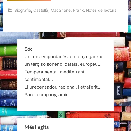
vida
de
Raymond
,
,
,
Biografia
Castellà
MacShane, Frank
Notes de lectura
Chandler,
Frank
MacShane”
Sóc
Un terç empordanès, un terç egarenc,
un terç solsonenc, català, europeu…
Temperamental, mediterrani,
sentimental…
Lliurepensador, racional, lletraferit…
Pare, company, amic…
Més llegits