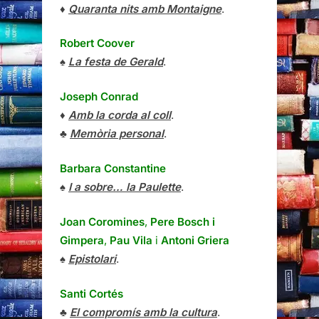
♦
Quaranta nits amb Montaigne
.
Robert Coover
♠
La festa de Gerald
.
Joseph Conrad
♦
Amb la corda al coll
.
♣
Memòria personal
.
Barbara Constantine
♠
I a sobre… la Paulette
.
Joan Coromines
,
Pere Bosch i
Gimpera
,
Pau Vila
i
Antoni Griera
♠
Epistolari
.
Santi Cortés
♣
El compromís amb la cultura
.