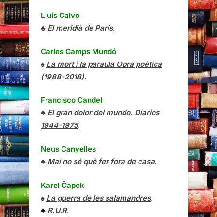
Lluís Calvo
♣
El meridià de París
.
Carles Camps Mundó
♠
La mort i la paraula Obra poètica
(1988-2018)
.
Francisco Candel
♣
El gran dolor del mundo. Diarios
1944-1975
.
Neus Canyelles
♣
Mai no sé què fer fora de casa
.
Karel Čapek
♠
La guerra de les salamandres
.
♣
R.U.R
.