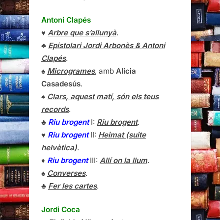
Antoni Clapés
♥
Arbre que s’allunyà
.
♣
Epistolari Jordi Arbonès & Antoni
Clapés
.
♠
Microgrames
, amb
Alícia
Casadesús
.
♠
Clars, aquest matí, són els teus
records
.
♣
Riu brogent
I:
Riu brogent
.
♥
Riu brogent
II:
Heimat (suite
helvètica)
.
♦
Riu brogent
III:
Allí on la llum
.
♠
Converses
.
♣
Fer les cartes
.
Jordi Coca