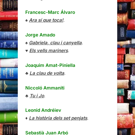
Francesc-Marc Álvaro
♠
Ara sí que toca!
.
Jorge Amado
♠
Gabriela, clau i canyella
.
♥
Els vells mariners
.
Joaquim Amat-Piniella
♣
La clau de volta
.
Niccoló Ammaniti
♣
Tu i Jo
.
Leonid Andréiev
♦
La història dels set penjats
.
Sebastià Juan Arbó