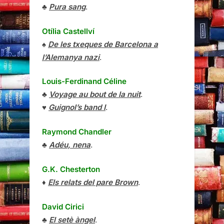
♣
Pura sang
.
Otília Castellví
♠
De les txeques de Barcelona a
l’Alemanya nazi
.
Louis-Ferdinand Céline
♣
Voyage au bout de la nuit
.
♥
Guignol’s band I
.
Raymond Chandler
♣
Adéu, nena
.
G.K. Chesterton
♦
Els relats del pare Brown
.
David Cirici
♣
El setè àngel
.