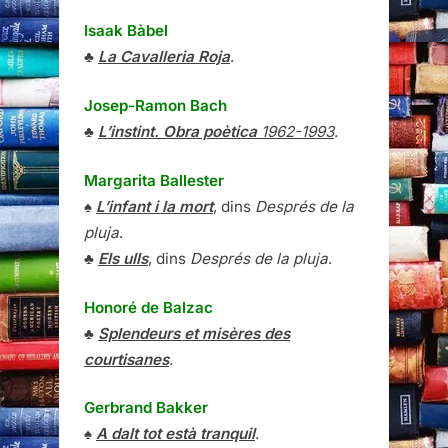
Isaak Bàbel
♣
La Cavalleria Roja
.
Josep-Ramon Bach
♣
L’instint. Obra poètica
1962-1993
.
Margarita Ballester
♠
L’infant i la mort
, dins
Després de la
pluja
.
♣
Els ulls
, dins
Després de la pluja
.
Honoré de Balzac
♣
Splendeurs et misères des
courtisanes
.
Gerbrand Bakker
♠
A dalt tot està tranquil
.