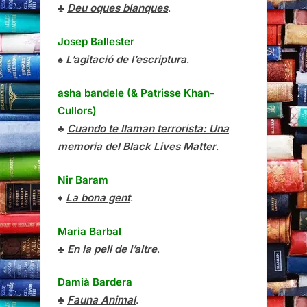
♣
Deu oques blanques
.
Josep Ballester
♠
L’agitació de l’escriptura
.
asha bandele (& Patrisse Khan-
Cullors)
♣
Cuando te llaman terrorista: Una
memoria del Black Lives Matter
.
Nir Baram
♦
La bona gent
.
Maria Barbal
♣
En la pell de l’altre
.
Damià Bardera
♣
Fauna Animal
.