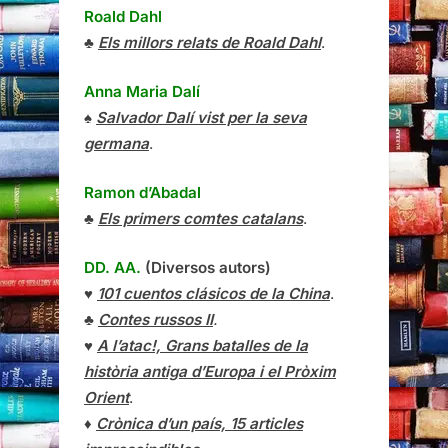
Roald Dahl
♣
Els millors relats de Roald Dahl
.
Anna Maria Dalí
♠
Salvador Dalí vist per la seva
germana
.
Ramon d’Abadal
♣
Els primers comtes catalans
.
DD. AA.
(Diversos autors)
♥
101 cuentos clásicos de la China
.
♣
Contes russos II
.
♥
A l’atac!, Grans batalles de la
història antiga d’Europa i el Pròxim
Orient
.
♦
Crònica d’un país, 15 articles