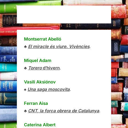
Montserrat Abelló
♣
El miracle és viure. Vivències
.
Miquel Adam
♣
Torero
d’hivern
.
Vasili Aksiónov
♠
Una saga moscovita
.
Ferran Aisa
♣
CNT, la força obrera de Catalunya
.
Caterina Albert