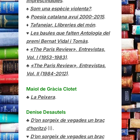
imprescindibles
.
♠
Som una espècie violenta?
.
♣
Poesia catalana avui 2000-2015
.
♦
Tafanejar. Llibreries del món
.
♥
Les baules que falten Antologia del
premi Bernat Vidal i Tomàs
.
♠
«The Paris Review», Entrevistas,
Vol. I (1953-1983)
.
♣
«The Paris Review»,
Entrevistas
,
Vol. II (1984-2012)
.
Maiol de Gràcia Clotet
♣
La Peixera
.
Denise Desautels
♣
D’on sorgeix de vegades un braç
d’horitzó
(I)
.
♥
D’on sorgeix de vegades un braç