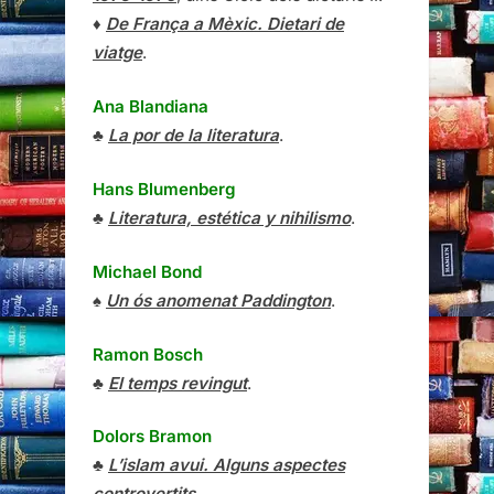
♦
De França a Mèxic. Dietari de
viatge
.
Ana Blandiana
♣
La por de la literatura
.
Hans Blumenberg
♣
Literatura, estética y nihilismo
.
Michael Bond
♠
Un ós anomenat Paddington
.
Ramon Bosch
♣
El temps revingut
.
Dolors Bramon
♣
L’islam avui. Alguns aspectes
controvertits
.