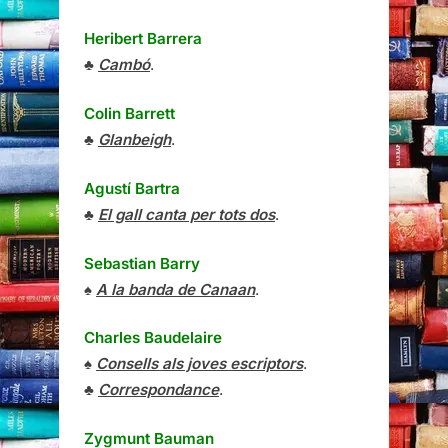
Heribert Barrera
♣
Cambó
.
Colin Barrett
♣
Glanbeigh
.
Agustí Bartra
♣
El gall canta per tots dos
.
Sebastian Barry
♠
A la banda de Canaan
.
Charles Baudelaire
♠
Consells als joves escriptors
.
♣
Correspondance
.
Zygmunt Bauman