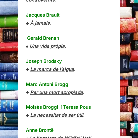
Jacques Brault
♣
À jamais
.
Gerald Brenan
♠
Una vida pròpia
.
Joseph Brodsky
♣
La marca de l’aigua
.
Marc Antoni Broggi
♣
Per una mort apropiada
.
Moisès Broggi
i
Teresa Pous
♣
La necessitat de ser útil
.
Anne Brontë