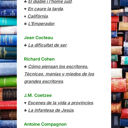
♣
El diable i l’home just
.
♥
En caure la tarda
.
♦
Califòrnia
.
♣
L’Emperador
.
Jean Cocteau
♣
La dificultat de ser
.
Richard Cohen
♣
Cómo piensan los escritores.
Técnicas, manías y miedos de los
grandes escritores
.
J.M. Coetzee
♥
Escenes de la vida a províncies
.
♣
La infantesa de Jesús
.
Antoine Compagnon