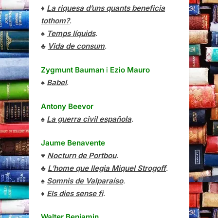
♦
La riquesa d’uns quants beneficia
tothom?
.
♠
Temps líquids
.
♣
Vida de consum
.
Zygmunt Bauman
i
Ezio Mauro
♠
Babel
.
Antony Beevor
♠
La guerra civil española
.
Jaume Benavente
♥
Nocturn de Portbou
.
♣
L’home que llegia Miquel Strogoff
.
♠
Somnis de Valparaíso
.
♦
Els dies sense fi
.
Walter Benjamin