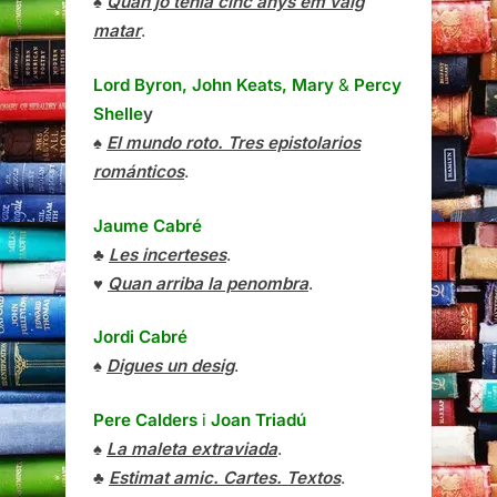
♠
Quan jo tenia cinc anys em vaig
matar
.
Lord Byron, John Keats, Mary
&
Percy
Shelle
y
♠
El mundo roto. Tres epistolarios
románticos
.
Jaume Cabré
♣
Les incerteses
.
♥
Quan arriba la penombra
.
Jordi Cabré
♠
Digues un desig
.
Pere Calders
i
Joan Triadú
♠
La maleta extraviada
.
♣
Estimat amic. Cartes. Textos
.