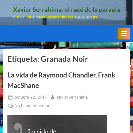
Skip
Xavier Serrahima: el racó de la paraula
to
Crítica i orientació literària: invitació a la lectura.
content
Etiqueta:
Granada Noir
La vida de Raymond Chandler, Frank
MacShane
Posted
By
octubre 22, 2017
XavierSerrahima
on
a
No hi ha comentaris
La
vida
de
Raymond