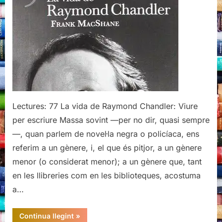
Chandler,
Frank
MacShane
Lectures: 77 La vida de Raymond Chandler: Viure
per escriure Massa sovint —per no dir, quasi sempre
—, quan parlem de novel·la negra o policíaca, ens
referim a un gènere, i, el que és pitjor, a un gènere
menor (o considerat menor); a un gènere que, tant
en les llibreries com en les biblioteques, acostuma
a…
“La
Continua llegint
»