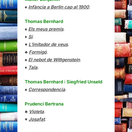
♠
Infància a Berlín cap al 1900
.
Thomas Bernhard
♠
Els meus premis
.
♦
Sí
.
♥
L’imitador de veus
.
♣
Formigó
.
♠
El nebot de Wittgenstein
.
♦
Tala
.
Thomas Bernhard
i
Siegfried Unseld
♠
Correspondencia
.
Prudenci Bertrana
♣
Violeta
.
♥
Josafat
.