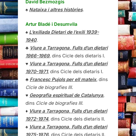
David Bezmozgis
♠
Nataixa i altres històries
.
Artur Bladé i Desumvila
♠
L’exiliada Dietari de l’exili 1939-
1940
.
♣
Viure a Tarragona, Fulls d’un dietari
1966-1969
, dins Cicle dels dietaris I.
♥
Viure a Tarragona, Fulls d’un dietari
1970-1971
, dins Cicle dels dietaris I.
♣
Francesc Pujols per ell mateix
, dins
Cicle de biografies III
.
♥
Geografia espiritual de Catalunya
,
dins
Cicle de biografies III
.
♦
Viure a Tarragona, Fulls d’un dietari
1972-1974
, dins Cicle dels dietaris II.
♠
Viure a Tarragona, Fulls d’un dietari
1975-1976
, dins Cicle dels dietaris II.