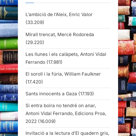
L’ambició de l’Aleix, Enric Valor
(33.209)
Mirall trencat, Mercè Rodoreda
(29.220)
Les llunes i els calàpets, Antoni Vidal
Ferrando
(17.981)
El soroll i la fúria, William Faulkner
(17.420)
Sants innocents a Gaza
(17.193)
Si entra boira no tendré on anar,
Antoni Vidal Ferrando, Edicions Proa,
2022
(16.009)
Invitació a la lectura d’El quadern gris,