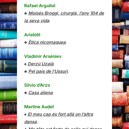
Rafael Argullol
♣
Moisès Broggi, cirurgià, l’any 104 de
la seva vida
.
Aristòtil
♣
Ètica nicomaquea
.
Vladímir Arséniev
♠
Derzú Uzalà
.
♣
Pel país de l’Ussuri
.
Silvio d’Arzo
♣
Casa aliena
.
Martine Audet
♠
El meu cap és fort allà on l’altra
dansa
.