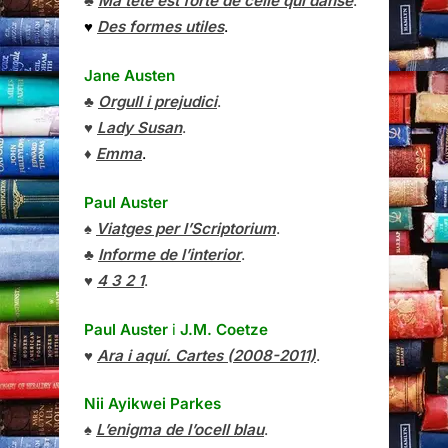
♣
Ma tête est forte de celle qui danse
.
♥
Des formes utiles
.
Jane Austen
♣
Orgull i prejudici
.
♥
Lady Susan
.
♦
Emma
.
Paul Auster
♠
Viatges per l’Scriptorium
.
♣
Informe de l’interior
.
♥
4 3 2 1
.
Paul Auster
i
J.M. Coetze
♥
Ara i aquí. Cartes (2008-2011)
.
Nii Ayikwei Parkes
♠
L’enigma de l’ocell blau
.