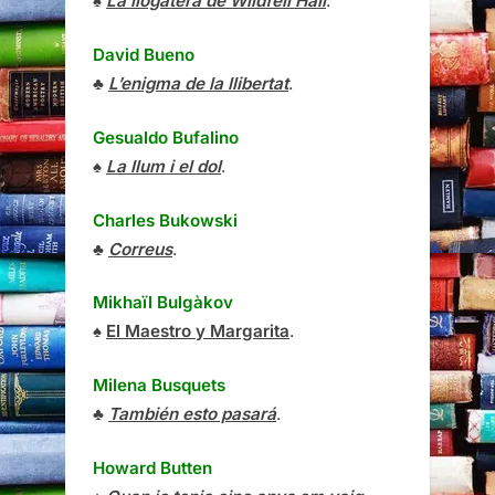
♠
La llogatera de Wildfell Hall
.
David Bueno
♣
L’enigma de la llibertat
.
Gesualdo Bufalino
♠
La llum i el dol
.
Charles Bukowski
♣
Correus
.
Mikhaïl Bulgàkov
♠
El Maestro y Margarita
.
Milena Busquets
♣
También esto pasará
.
Howard Butten