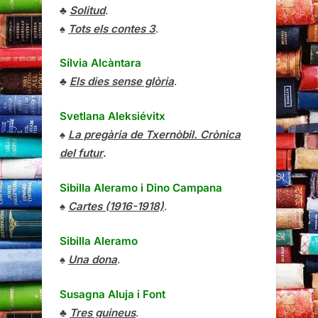
♣
Solitud
.
♠
Tots els contes 3
.
Sílvia Alcàntara
♣
Els dies sense glòria
.
Svetlana Aleksiévitx
♠
La pregària de Txernòbil. Crònica
del futur
.
Sibilla Aleramo
i
Dino Campana
♠
Cartes (1916-1918)
.
Sibilla Aleramo
♠
Una dona
.
Susagna Aluja i Font
♣
Tres guineus
.