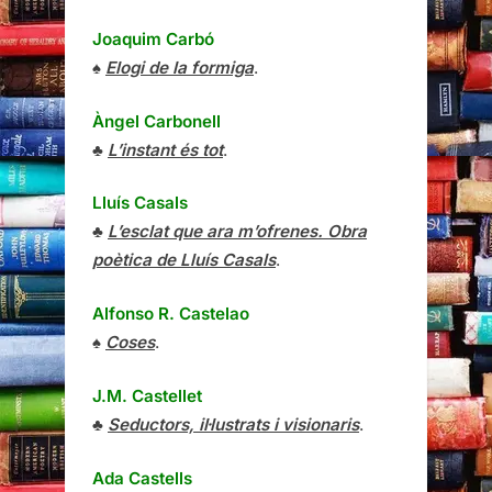
Joaquim Carbó
♠
Elogi de la formiga
.
Àngel Carbonell
♣
L’instant és tot
.
Lluís Casals
♣
L’esclat que ara m’ofrenes. Obra
poètica de Lluís Casals
.
Alfonso R. Castelao
♠
Coses
.
J.M. Castellet
♣
Seductors, il·lustrats i visionaris
.
Ada Castells