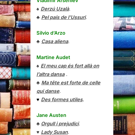
Vladímir Arséniev
♠
Derzú Uzalà
.
♣
Pel país de l’Ussuri
.
Silvio d’Arzo
♣
Casa aliena
.
Martine Audet
♠
El meu cap és fort allà on
l’altra dansa
.
♣
Ma tête est forte de celle
qui danse
.
♥
Des formes utiles
.
Jane Austen
♣
Orgull i prejudici
.
♥
Lady Susan
.