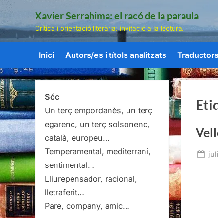
Skip
Xavier Serrahima: el racó de la paraula
to
Crítica i orientació literària: invitació a la lectura.
content
Inici
Autors/es i títols analitzats
Traductors/
Sóc
Eti
Un terç empordanès, un terç
egarenc, un terç solsonenc,
Vell
català, europeu…
Temperamental, mediterrani,
Po
jul
sentimental…
on
Lliurepensador, racional,
lletraferit…
Pare, company, amic…