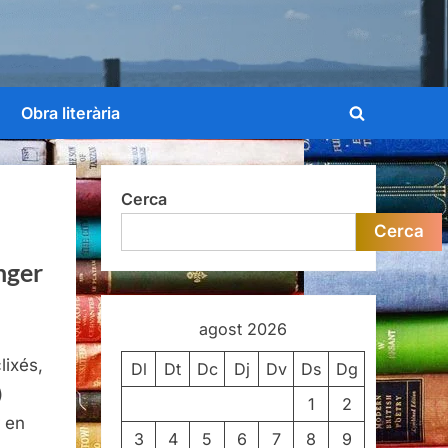
Obra literària
Toggle
search
form
Cerca
Cerca
inger
agost 2026
lixés,
Dl
Dt
Dc
Dj
Dv
Ds
Dg
)
1
2
r en
3
4
5
6
7
8
9