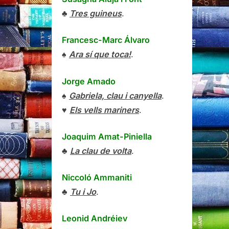
♣
Tres guineus
.
Francesc-Marc Álvaro
♠
Ara sí que toca!
.
Jorge Amado
♠
Gabriela, clau i canyella
.
♥
Els vells mariners
.
Joaquim Amat-Piniella
♣
La clau de volta
.
Niccoló Ammaniti
♣
Tu i Jo
.
Leonid Andréiev