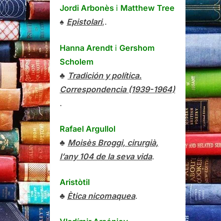
Jordi Arbonès
i
Matthew Tree
♠
Epistolari
,.
Hanna Arendt
i
Gershom
Scholem
♣
Tradición y política.
Correspondencia (1939-1964)
.
Rafael Argullol
♣
Moisès Broggi, cirurgià,
l’any 104 de la seva vida
.
Aristòtil
♣
Ètica nicomaquea
.