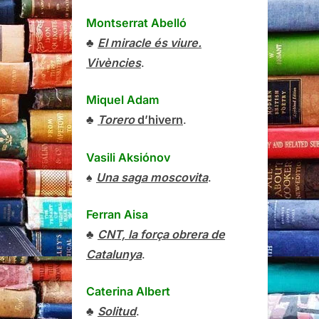
Montserrat Abelló
♣
El miracle és viure.
Vivències
.
Miquel Adam
♣
Torero
d’hivern
.
Vasili Aksiónov
♠
Una saga moscovita
.
Ferran Aisa
♣
CNT, la força obrera de
Catalunya
.
Caterina Albert
♣
Solitud
.