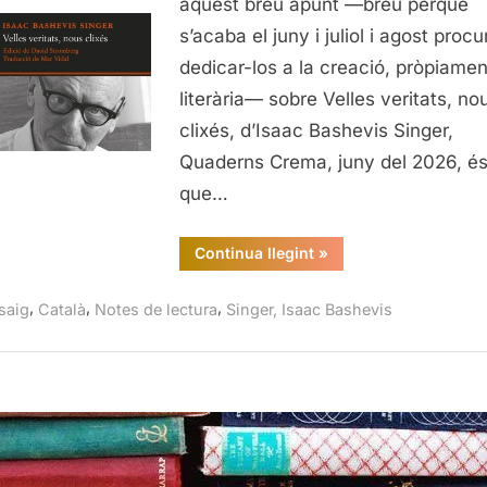
aquest breu apunt —breu perquè
Bashevi
s’acaba el juny i juliol i agost procu
Singer
dedicar-los a la creació, pròpiamen
literària— sobre Velles veritats, no
clixés, d’Isaac Bashevis Singer,
Quaderns Crema, juny del 2026, é
que…
“Velles
Continua llegint
»
veritats,
nous
clixés,
,
,
,
saig
Català
Notes de lectura
Singer, Isaac Bashevis
Isaac
Bashevis
Singer”