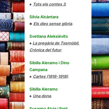
♠
Tots els contes 3
.
Sílvia Alcàntara
♣
Els dies sense glòria
.
Svetlana Aleksiévitx
♠
La pregària de Txernòbil.
Crònica del futur
.
Sibilla Aleramo
i
Dino
Campana
♠
Cartes (1916-1918)
.
Sibilla Aleramo
♠
Una dona
.
Susagna Aluja i Font