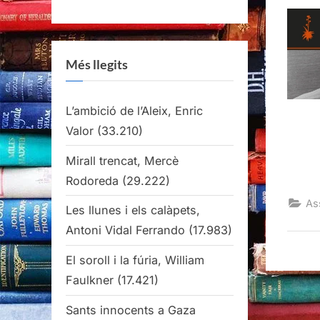
Més llegits
L’ambició de l’Aleix, Enric
Valor
(33.210)
Mirall trencat, Mercè
Rodoreda
(29.222)
As
Les llunes i els calàpets,
Antoni Vidal Ferrando
(17.983)
El soroll i la fúria, William
Faulkner
(17.421)
Sants innocents a Gaza