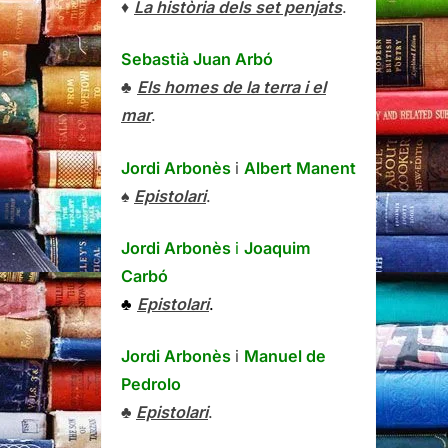
♦
La història dels set penjats
.
Sebastià Juan Arbó
♣
Els homes de la terra i el
mar
.
Jordi Arbonès
i
Albert Manent
♠
Epistolari
.
Jordi Arbonès
i
Joaquim
Carbó
♣
Epistolari
.
Jordi Arbonès
i
Manuel de
Pedrolo
♣
Epistolari
.