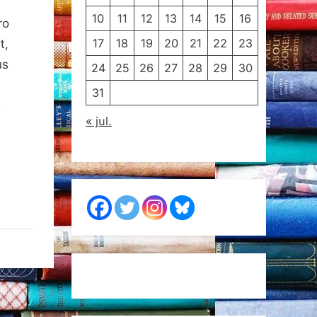
s
10
11
12
13
14
15
16
ro
17
18
19
20
21
22
23
t,
us
24
25
26
27
28
29
30
31
s
« jul.