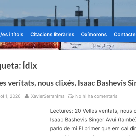
es i títols
Citacions literàries
Oxímorons
Contacte
queta:
Ídix
es veritats, nous clixés, Isaac Bashevis S
sted
By
a
iol 1, 2026
XavierSerrahima
No hi ha comentaris
Velles
Lectures: 20 Velles veritats, nous c
veritats,
nous
Isaac Bashevis Singer Avui (també
clixés,
parlo de mi El primer que em cal di
Isaac