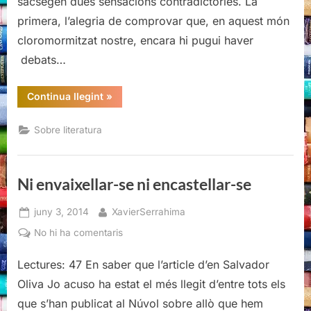
sacsegen dues sensacions contradictòries. La
primera, l’alegria de comprovar que, en aquest món
cloromormitzat nostre, encara hi pugui haver
debats…
“Ni
Continua llegint
»
envaixellar-
se
ni
Sobre literatura
encastellar-
se”
Ni envaixellar-se ni encastellar-se
Posted
By
juny 3, 2014
XavierSerrahima
on
a
No hi ha comentaris
Ni
Lectures: 47 En saber que l’article d’en Salvador
envaixellar-
se
Oliva Jo acuso ha estat el més llegit d’entre tots els
ni
que s’han publicat al Núvol sobre allò que hem