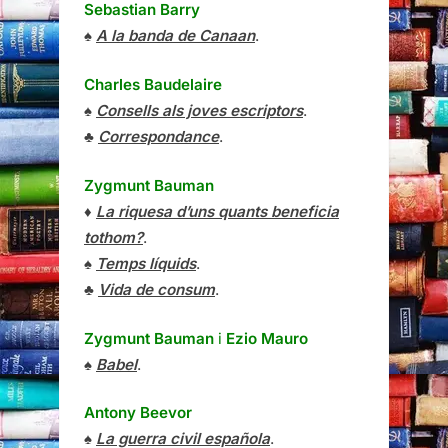
Sebastian Barry
♠
A la banda de Canaan
.
Charles Baudelaire
♠
Consells als joves escriptors
.
♣
Correspondance
.
Zygmunt Bauman
♦
La riquesa d’uns quants beneficia
tothom?
.
♠
Temps líquids
.
♣
Vida de consum
.
Zygmunt Bauman
i
Ezio Mauro
♠
Babel
.
Antony Beevor
♠
La guerra civil española
.