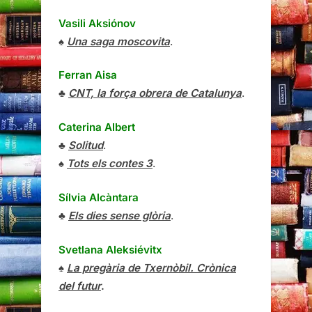
Vasili Aksiónov
♠
Una saga moscovita
.
Ferran Aisa
♣
CNT, la força obrera de Catalunya
.
Caterina Albert
♣
Solitud
.
♠
Tots els contes 3
.
Sílvia Alcàntara
♣
Els dies sense glòria
.
Svetlana Aleksiévitx
♠
La pregària de Txernòbil. Crònica
del futur
.