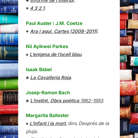
♣
Informe de l’interior
.
♥
4 3 2 1
.
Paul Auster
i
J.M. Coetze
♥
Ara i aquí. Cartes (2008-2011)
.
Nii Ayikwei Parkes
♠
L’enigma de l’ocell blau
.
Isaak Bàbel
♣
La Cavalleria Roja
.
Josep-Ramon Bach
♣
L’instint. Obra poètica
1962-1993
.
Margarita Ballester
♠
L’infant i la mort
, dins
Després de la
pluja
.