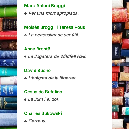
Marc Antoni Broggi
♣
Per una mort apropiada
.
Moisès Broggi
i
Teresa Pous
♣
La necessitat de ser útil
.
Anne Brontë
♠
La llogatera de Wildfell Hall
.
David Bueno
♣
L’enigma de la llibertat
.
Gesualdo Bufalino
♠
La llum i el dol
.
Charles Bukowski
♣
Correus
.