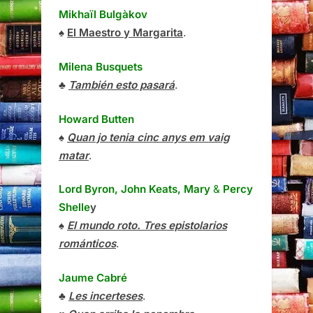
Mikhaïl Bulgàkov
♠
El Maestro y Margarita
.
Milena Busquets
♣
También esto pasará
.
Howard Butten
♠
Quan jo tenia cinc anys em vaig
matar
.
Lord Byron, John Keats, Mary
&
Percy
Shelle
y
♠
El mundo roto. Tres epistolarios
románticos
.
Jaume Cabré
♣
Les incerteses
.