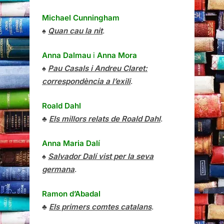
Michael Cunningham
♠
Quan cau la nit
.
Anna Dalmau
i
Anna Mora
♠
Pau Casals i Andreu Claret:
correspondència a l’exili
.
Roald Dahl
♣
Els millors relats de Roald Dahl
.
Anna Maria Dalí
♠
Salvador Dalí vist per la seva
germana
.
Ramon d’Abadal
♣
Els primers comtes catalans
.