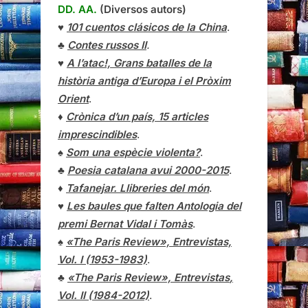
DD. AA.
(Diversos autors)
♥
101 cuentos clásicos de la China
.
♣
Contes russos II
.
♥
A l’atac!, Grans batalles de la
història antiga d’Europa i el Pròxim
Orient
.
♦
Crònica d’un país, 15 articles
imprescindibles
.
♠
Som una espècie violenta?
.
♣
Poesia catalana avui 2000-2015
.
♦
Tafanejar. Llibreries del món
.
♥
Les baules que falten Antologia del
premi Bernat Vidal i Tomàs
.
♠
«The Paris Review», Entrevistas,
Vol. I (1953-1983)
.
♣
«The Paris Review»,
Entrevistas
,
Vol. II (1984-2012)
.