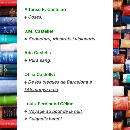
Alfonso R. Castelao
♠
Coses
.
J.M. Castellet
♣
Seductors, il·lustrats i visionaris
.
Ada Castells
♣
Pura sang
.
Otília Castellví
♠
De les txeques de Barcelona a
l’Alemanya nazi
.
Louis-Ferdinand Céline
♣
Voyage au bout de la nuit
.
♥
Guignol’s band I
.