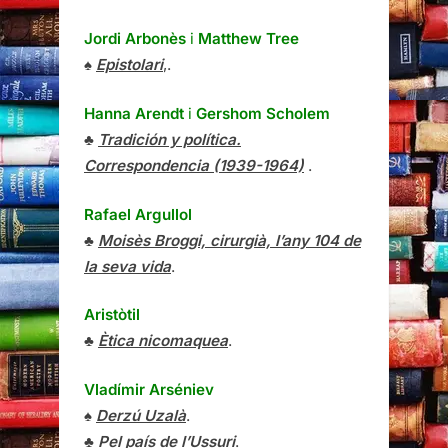
Jordi Arbonès
i
Matthew Tree
♠
Epistolari
,.
Hanna Arendt
i
Gershom Scholem
♣
Tradición y política.
Correspondencia (1939-1964)
.
Rafael Argullol
♣
Moisès Broggi, cirurgià, l’any 104 de
la seva vida
.
Aristòtil
♣
Ètica nicomaquea
.
Vladímir Arséniev
♠
Derzú Uzalà
.
♣
Pel país de l’Ussuri
.