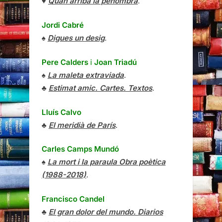
♥
Quan arriba la penombra
.
Jordi Cabré
♠
Digues un desig
.
Pere Calders
i
Joan Triadú
♠
La maleta extraviada
.
♣
Estimat amic. Cartes. Textos
.
Lluís Calvo
♣
El meridià de París
.
Carles Camps Mundó
♠
La mort i la paraula Obra poètica
(1988-2018)
.
Francisco Candel
♣
El gran dolor del mundo. Diarios