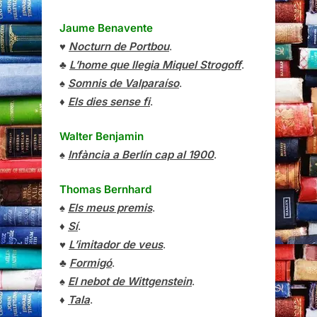
Jaume Benavente
♥
Nocturn de Portbou
.
♣
L’home que llegia Miquel Strogoff
.
♠
Somnis de Valparaíso
.
♦
Els dies sense fi
.
Walter Benjamin
♠
Infància a Berlín cap al 1900
.
Thomas Bernhard
♠
Els meus premis
.
♦
Sí
.
♥
L’imitador de veus
.
♣
Formigó
.
♠
El nebot de Wittgenstein
.
♦
Tala
.