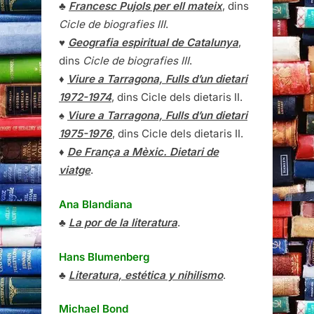
♣
Francesc Pujols per ell mateix
, dins
Cicle de biografies III
.
♥
Geografia espiritual de Catalunya
,
dins
Cicle de biografies III
.
♦
Viure a Tarragona, Fulls d’un dietari
1972-1974
, dins Cicle dels dietaris II.
♠
Viure a Tarragona, Fulls d’un dietari
1975-1976
, dins Cicle dels dietaris II.
♦
De França a Mèxic. Dietari de
viatge
.
Ana Blandiana
♣
La por de la literatura
.
Hans Blumenberg
♣
Literatura, estética y nihilismo
.
Michael Bond