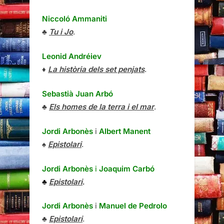
Niccoló Ammaniti
♣
Tu i Jo
.
Leonid Andréiev
♦
La història dels set penjats
.
Sebastià Juan Arbó
♣
Els homes de la terra i el mar
.
Jordi Arbonès
i
Albert Manent
♠
Epistolari
.
Jordi Arbonès
i
Joaquim Carbó
♣
Epistolari
.
Jordi Arbonès
i
Manuel de Pedrolo
♣
Epistolari
.