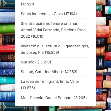
(17.421)
Sants innocents a Gaza
(17.194)
Si entra boira no tendré on anar,
Antoni Vidal Ferrando, Edicions Proa,
2022
(16.010)
Invitació a la lectura d’El quadern gris,
de Josep Pla
(15.859)
Qui sóc?
(15.210)
Solitud, Caterina Albert
(14.763)
La idea de l’emigrant, Enric Valor
(13.875)
Mal d’escola, Daniel Pennac
(13.205)