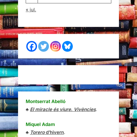
« jul.
Montserrat Abelló
♣
El miracle és viure. Vivències
.
Miquel Adam
♣
Torero
d’hivern
.