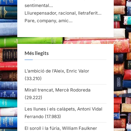
sentimental…
Lliurepensador, racional, lletraferit…
Pare, company, amic…
Més llegits
L’ambició de l’Aleix, Enric Valor
(33.210)
Mirall trencat, Mercè Rodoreda
(29.222)
Les llunes i els calàpets, Antoni Vidal
Ferrando
(17.983)
El soroll i la fúria, William Faulkner