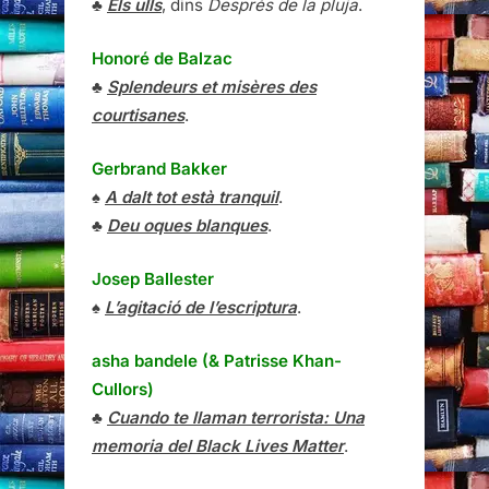
♣
Els ulls
, dins
Després de la pluja
.
Honoré de Balzac
♣
Splendeurs et misères des
courtisanes
.
Gerbrand Bakker
♠
A dalt tot està tranquil
.
♣
Deu oques blanques
.
Josep Ballester
♠
L’agitació de l’escriptura
.
asha bandele (& Patrisse Khan-
Cullors)
♣
Cuando te llaman terrorista: Una
memoria del Black Lives Matter
.