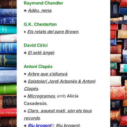
Raymond Chandler
♣
Adéu, nena
.
G.K. Chesterton
♦
Els relats del pare Brown
.
David Cirici
♣
El setè àngel
.
Antoni Clapés
♥
Arbre que s’allunyà
.
♣
Epistolari Jordi Arbonès & Antoni
Clapés
.
♠
Microgrames
, amb
Alícia
Casadesús
.
♠
Clars, aquest matí, són els teus
records
.
♣
Riu brogent
I:
Riu brogent
.