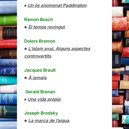
♠
Un ós anomenat Paddington
.
Ramon Bosch
♣
El temps revingut
.
Dolors Bramon
♣
L’islam avui. Alguns aspectes
controvertits
.
Jacques Brault
♣
À jamais
.
Gerald Brenan
♠
Una vida pròpia
.
Joseph Brodsky
♣
La marca de l’aigua
.