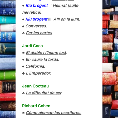
♥
Riu brogent
II:
Heimat (suite
helvètica)
.
♦
Riu brogent
III:
Allí on la llum
.
♠
Converses
.
♣
Fer les cartes
.
Jordi Coca
♣
El diable i l’home just
.
♥
En caure la tarda
.
♦
Califòrnia
.
♣
L’Emperador
.
Jean Cocteau
♣
La dificultat de ser
.
Richard Cohen
♣
Cómo piensan los escritores.