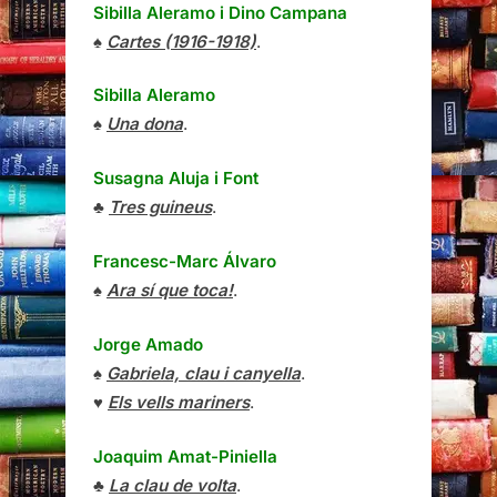
Sibilla Aleramo
i
Dino Campana
♠
Cartes (1916-1918)
.
Sibilla Aleramo
♠
Una dona
.
Susagna Aluja i Font
♣
Tres guineus
.
Francesc-Marc Álvaro
♠
Ara sí que toca!
.
Jorge Amado
♠
Gabriela, clau i canyella
.
♥
Els vells mariners
.
Joaquim Amat-Piniella
♣
La clau de volta
.