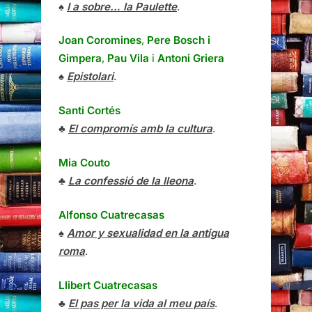
♠
I a sobre… la Paulette
.
Joan Coromines
,
Pere Bosch i
Gimpera
,
Pau Vila
i
Antoni Griera
♠
Epistolari
.
Santi Cortés
♣
El compromís amb la cultura
.
Mia Couto
♣
La confessió de la lleona
.
Alfonso Cuatrecasas
♠
Amor y sexualidad en la antigua
roma
.
Llibert Cuatrecasas
♣
El pas per la vida al meu país
.