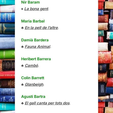
Nir Baram
♦
La bona gent
.
Maria Barbal
♣
En la pell de l’altre
.
Damià Bardera
♣
Fauna Animal
.
Heribert Barrera
♣
Cambó
.
Colin Barrett
♣
Glanbeigh
.
Agustí Bartra
♣
El gall canta per tots dos
.