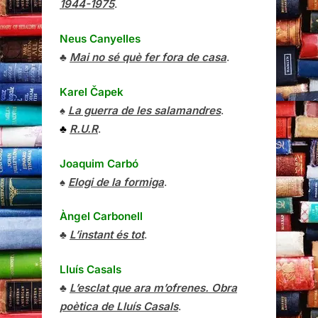
1944-1975
.
Neus Canyelles
♣
Mai no sé què fer fora de casa
.
Karel Čapek
♠
La guerra de les salamandres
.
♣
R.U.R
.
Joaquim Carbó
♠
Elogi de la formiga
.
Àngel Carbonell
♣
L’instant és tot
.
Lluís Casals
♣
L’esclat que ara m’ofrenes. Obra
poètica de Lluís Casals
.