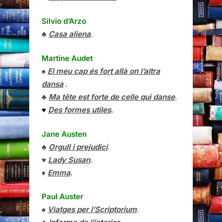
Silvio d’Arzo
♣
Casa aliena
.
Martine Audet
♠
El meu cap és fort allà on l’altra
dansa
.
♣
Ma tête est forte de celle qui danse
.
♥
Des formes utiles
.
Jane Austen
♣
Orgull i prejudici
.
♥
Lady Susan
.
♦
Emma
.
Paul Auster
♠
Viatges per l’Scriptorium
.