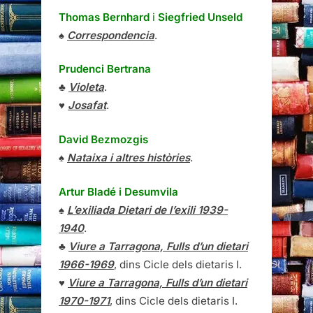
Thomas Bernhard
i
Siegfried Unseld
♠
Correspondencia
.
Prudenci Bertrana
♣
Violeta
.
♥
Josafat
.
David Bezmozgis
♠
Nataixa i altres històries
.
Artur Bladé i Desumvila
♠
L’exiliada Dietari de l’exili 1939-
1940
.
♣
Viure a Tarragona, Fulls d’un dietari
1966-1969
, dins Cicle dels dietaris I.
♥
Viure a Tarragona, Fulls d’un dietari
1970-1971
, dins Cicle dels dietaris I.