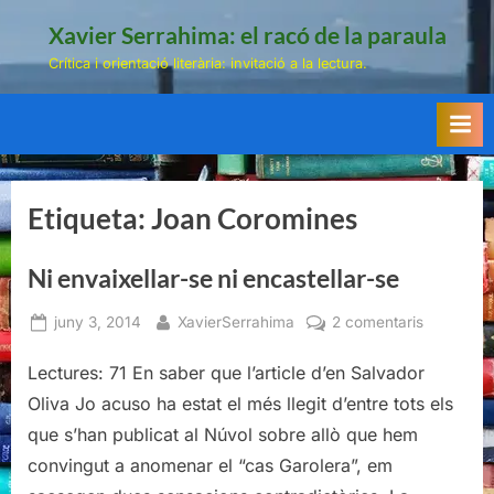
Skip
Xavier Serrahima: el racó de la paraula
to
Crítica i orientació literària: invitació a la lectura.
content
Etiqueta:
Joan Coromines
Ni envaixellar-se ni encastellar-se
Posted
By
a
juny 3, 2014
XavierSerrahima
2 comentaris
on
Ni
Lectures: 71 En saber que l’article d’en Salvador
envaixella
se
Oliva Jo acuso ha estat el més llegit d’entre tots els
ni
que s’han publicat al Núvol sobre allò que hem
encastella
convingut a anomenar el “cas Garolera”, em
se