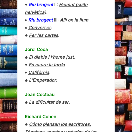
♥
Riu brogent
II:
Heimat (suite
helvètica)
.
♦
Riu brogent
III:
Allí on la llum
.
♠
Converses
.
♣
Fer les cartes
.
Jordi Coca
♣
El diable i l’home just
.
♥
En caure la tarda
.
♦
Califòrnia
.
♣
L’Emperador
.
Jean Cocteau
♣
La dificultat de ser
.
Richard Cohen
♣
Cómo piensan los escritores.
Técnicas, manías y miedos de los