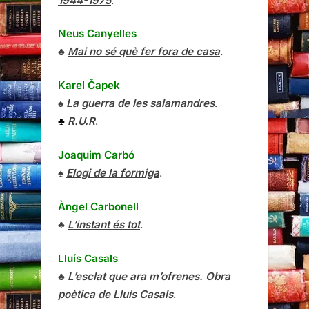
1944-1975
.
Neus Canyelles
♣
Mai no sé què fer fora de casa
.
Karel Čapek
♠
La guerra de les salamandres
.
♣
R.U.R
.
Joaquim Carbó
♠
Elogi de la formiga
.
Àngel Carbonell
♣
L’instant és tot
.
Lluís Casals
♣
L’esclat que ara m’ofrenes. Obra
poètica de Lluís Casals
.