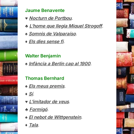
Jaume Benavente
♥
Nocturn de Portbou
.
♣
L’home que llegia Miquel Strogoff
.
♠
Somnis de Valparaíso
.
♦
Els dies sense fi
.
Walter Benjamin
♠
Infància a Berlín cap al 1900
.
Thomas Bernhard
♠
Els meus premis
.
♦
Sí
.
♥
L’imitador de veus
.
♣
Formigó
.
♠
El nebot de Wittgenstein
.
♦
Tala
.