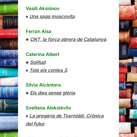
Vasili Aksiónov
♠
Una saga moscovita
.
Ferran Aisa
♣
CNT, la força obrera de Catalunya
.
Caterina Albert
♣
Solitud
.
♠
Tots els contes 3
.
Sílvia Alcàntara
♣
Els dies sense glòria
.
Svetlana Aleksiévitx
♠
La pregària de Txernòbil. Crònica
del futur
.