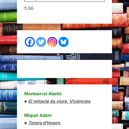
« jul.
Montserrat Abelló
♣
El miracle és viure. Vivències
.
Miquel Adam
♣
Torero
d’hivern
.