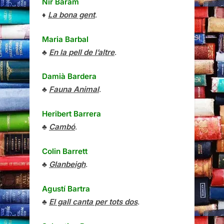
Nir Baram
♦
La bona gent
.
Maria Barbal
♣
En la pell de l’altre
.
Damià Bardera
♣
Fauna Animal
.
Heribert Barrera
♣
Cambó
.
Colin Barrett
♣
Glanbeigh
.
Agustí Bartra
♣
El gall canta per tots dos
.