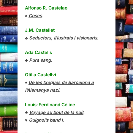
Alfonso R. Castelao
♠
Coses
.
J.M. Castellet
♣
Seductors, il·lustrats i visionaris
.
Ada Castells
♣
Pura sang
.
Otília Castellví
♠
De les txeques de Barcelona a
l’Alemanya nazi
.
Louis-Ferdinand Céline
♣
Voyage au bout de la nuit
.
♥
Guignol’s band I
.