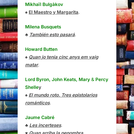
Mikhaïl Bulgàkov
♠
El Maestro y Margarita
.
Milena Busquets
♣
También esto pasará
.
Howard Butten
♠
Quan jo tenia cinc anys em vaig
matar
.
Lord Byron, John Keats, Mary
&
Percy
Shelle
y
♠
El mundo roto. Tres epistolarios
románticos
.
Jaume Cabré
♣
Les incerteses
.
♥
Quan arriba la penombra
.