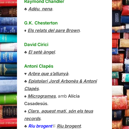
Raymond Chandler
♣
Adéu, nena
.
G.K. Chesterton
♦
Els relats del pare Brown
.
David Cirici
♣
El setè àngel
.
Antoni Clapés
♥
Arbre que s’allunyà
.
♣
Epistolari Jordi Arbonès & Antoni
Clapés
.
♠
Microgrames
, amb
Alícia
Casadesús
.
♠
Clars, aquest matí, són els teus
records
.
♣
Riu brogent
I:
Riu brogent
.