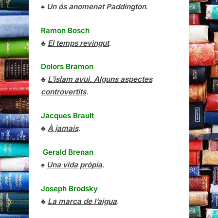
♠
Un ós anomenat Paddington
.
Ramon Bosch
♣
El temps revingut
.
Dolors Bramon
♣
L’islam avui. Alguns aspectes
controvertits
.
Jacques Brault
♣
À jamais
.
Gerald Brenan
♠
Una vida pròpia
.
Joseph Brodsky
♣
La marca de l’aigua
.