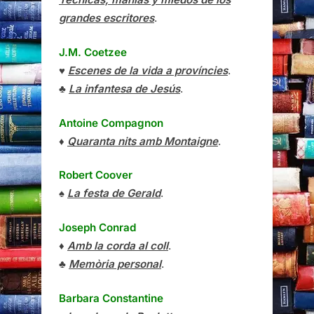
grandes escritores
.
J.M. Coetzee
♥
Escenes de la vida a províncies
.
♣
La infantesa de Jesús
.
Antoine Compagnon
♦
Quaranta nits amb Montaigne
.
Robert Coover
♠
La festa de Gerald
.
Joseph Conrad
♦
Amb la corda al coll
.
♣
Memòria personal
.
Barbara Constantine