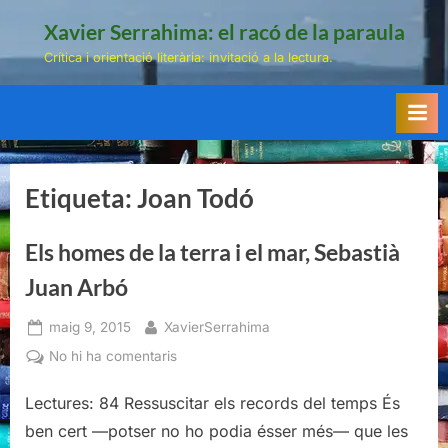
Skip
Xavier Serrahima: el racó de la paraula
to
Crítica i orientació literària: invitació a la lectura.
content
Etiqueta:
Joan Todó
Els homes de la terra i el mar, Sebastià
Juan Arbó
Posted
By
maig 9, 2015
XavierSerrahima
on
a
No hi ha comentaris
Els
homes
Lectures: 84 Ressuscitar els records del temps És
de
ben cert —potser no ho podia ésser més— que les
la