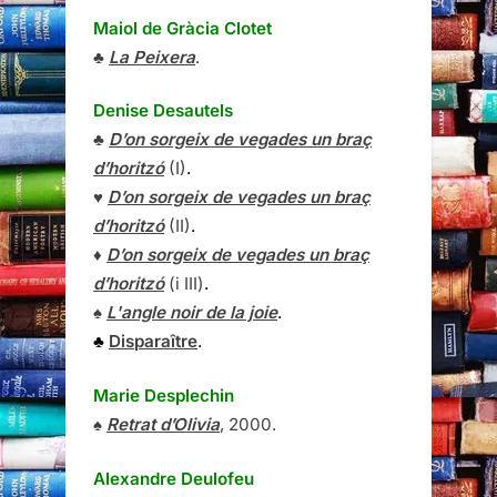
Maiol de Gràcia Clotet
♣
La Peixera
.
Denise Desautels
♣
D’on sorgeix de vegades un braç
d’horitzó
(I)
.
♥
D’on sorgeix de vegades un braç
d’horitzó
(II)
.
♦
D’on sorgeix de vegades un braç
d’horitzó
(i III)
.
♠
L'angle noir de la joie
.
♣
Disparaître
.
Marie Desplechin
♠
Retrat d’Olivia
, 2000.
Alexandre Deulofeu