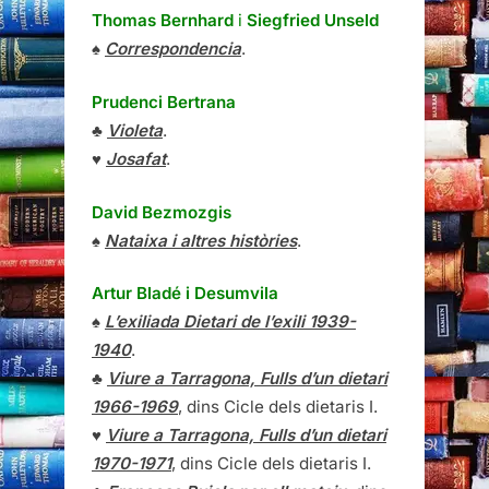
Thomas Bernhard
i
Siegfried Unseld
♠
Correspondencia
.
Prudenci Bertrana
♣
Violeta
.
♥
Josafat
.
David Bezmozgis
♠
Nataixa i altres històries
.
Artur Bladé i Desumvila
♠
L’exiliada Dietari de l’exili 1939-
1940
.
♣
Viure a Tarragona, Fulls d’un dietari
1966-1969
, dins Cicle dels dietaris I.
♥
Viure a Tarragona, Fulls d’un dietari
1970-1971
, dins Cicle dels dietaris I.