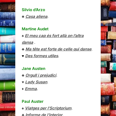
Silvio d’Arzo
♣
Casa aliena
.
Martine Audet
♠
El meu cap és fort allà on l’altra
dansa
.
♣
Ma tête est forte de celle qui danse
.
♥
Des formes utiles
.
Jane Austen
♣
Orgull i prejudici
.
♥
Lady Susan
.
♦
Emma
.
Paul Auster
♠
Viatges per l’Scriptorium
.
♣
Informe de l’interior
.