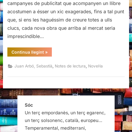
campanyes de publicitat que acompanyen un llibre
terra
acostumen a ésser un xic exagerades, fins a tal punt
i
que, si ens les haguéssim de creure totes a ulls
el
mar,
clucs, cada nova obra que arriba al mercat seria
Sebastià
imprescindible…
Juan
Arbó
“Els
Continua llegint
»
homes
de
la
,
,
Juan Arbó, Sebastià
Notes de lectura
Novel·la
terra
i
el
mar,
Sebastià
Juan
Arbó”
Sóc
Un terç empordanès, un terç egarenc,
un terç solsonenc, català, europeu…
Temperamental, mediterrani,