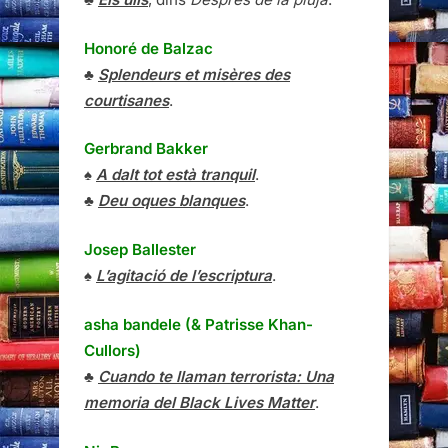
Honoré de Balzac
♣
Splendeurs et misères des
courtisanes
.
Gerbrand Bakker
♠
A dalt tot està tranquil
.
♣
Deu oques blanques
.
Josep Ballester
♠
L’agitació de l’escriptura
.
asha bandele (& Patrisse Khan-
Cullors)
♣
Cuando te llaman terrorista: Una
memoria del Black Lives Matter
.