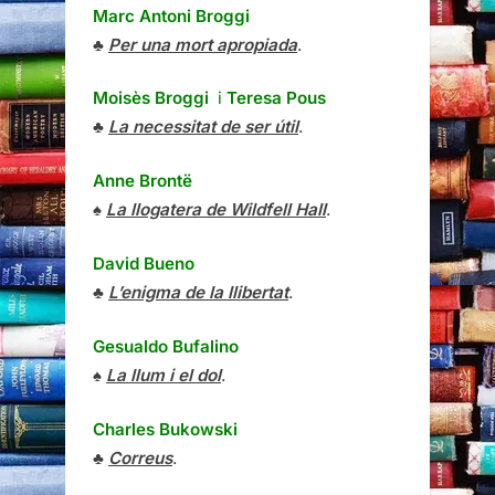
Marc Antoni Broggi
♣
Per una mort apropiada
.
Moisès Broggi
i
Teresa Pous
♣
La necessitat de ser útil
.
Anne Brontë
♠
La llogatera de Wildfell Hall
.
David Bueno
♣
L’enigma de la llibertat
.
Gesualdo Bufalino
♠
La llum i el dol
.
Charles Bukowski
♣
Correus
.