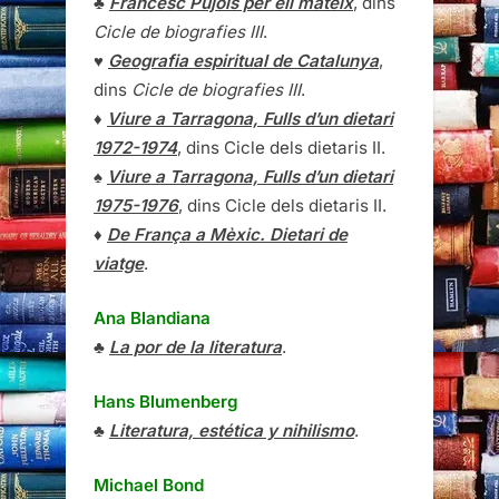
♣
Francesc Pujols per ell mateix
, dins
Cicle de biografies III
.
♥
Geografia espiritual de Catalunya
,
dins
Cicle de biografies III
.
♦
Viure a Tarragona, Fulls d’un dietari
1972-1974
, dins Cicle dels dietaris II.
♠
Viure a Tarragona, Fulls d’un dietari
1975-1976
, dins Cicle dels dietaris II.
♦
De França a Mèxic. Dietari de
viatge
.
Ana Blandiana
♣
La por de la literatura
.
Hans Blumenberg
♣
Literatura, estética y nihilismo
.
Michael Bond