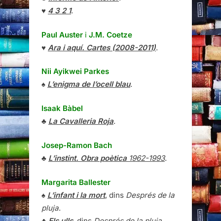
♥
4 3 2 1
.
Paul Auster
i
J.M. Coetze
♥
Ara i aquí. Cartes (2008-2011)
.
Nii Ayikwei Parkes
♠
L’enigma de l’ocell blau
.
Isaak Bàbel
♣
La Cavalleria Roja
.
Josep-Ramon Bach
♣
L’instint. Obra poètica
1962-1993
.
Margarita Ballester
♠
L’infant i la mort
, dins
Després de la
pluja
.
♣
Els ulls
, dins
Després de la pluja
.