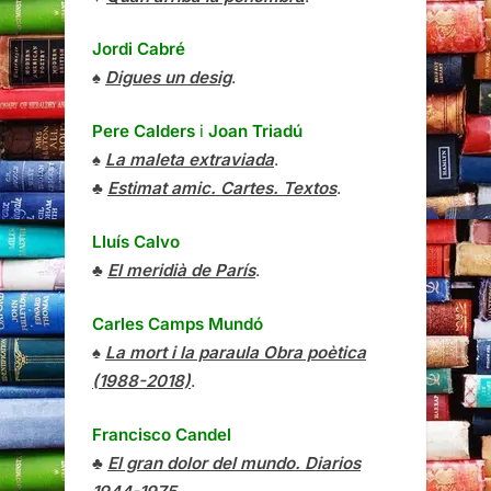
Jordi Cabré
♠
Digues un desig
.
Pere Calders
i
Joan Triadú
♠
La maleta extraviada
.
♣
Estimat amic. Cartes. Textos
.
Lluís Calvo
♣
El meridià de París
.
Carles Camps Mundó
♠
La mort i la paraula Obra poètica
(1988-2018)
.
Francisco Candel
♣
El gran dolor del mundo. Diarios