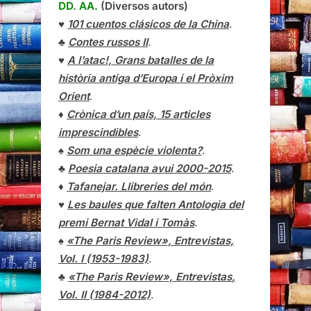
DD. AA.
(Diversos autors)
♥
101 cuentos clásicos de la China
.
♣
Contes russos II
.
♥
A l’atac!, Grans batalles de la
història antiga d’Europa i el Pròxim
Orient
.
♦
Crònica d’un país, 15 articles
imprescindibles
.
♠
Som una espècie violenta?
.
♣
Poesia catalana avui 2000-2015
.
♦
Tafanejar. Llibreries del món
.
♥
Les baules que falten Antologia del
premi Bernat Vidal i Tomàs
.
♠
«The Paris Review», Entrevistas,
Vol. I (1953-1983)
.
♣
«The Paris Review»,
Entrevistas
,
Vol. II (1984-2012)
.