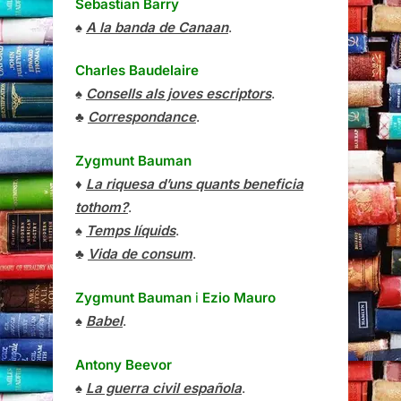
Sebastian Barry
♠
A la banda de Canaan
.
Charles Baudelaire
♠
Consells als joves escriptors
.
♣
Correspondance
.
Zygmunt Bauman
♦
La riquesa d’uns quants beneficia
tothom?
.
♠
Temps líquids
.
♣
Vida de consum
.
Zygmunt Bauman
i
Ezio Mauro
♠
Babel
.
Antony Beevor
♠
La guerra civil española
.