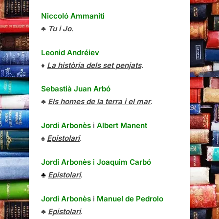
Niccoló Ammaniti
♣
Tu i Jo
.
Leonid Andréiev
♦
La història dels set penjats
.
Sebastià Juan Arbó
♣
Els homes de la terra i el mar
.
Jordi Arbonès
i
Albert Manent
♠
Epistolari
.
Jordi Arbonès
i
Joaquim Carbó
♣
Epistolari
.
Jordi Arbonès
i
Manuel de Pedrolo
♣
Epistolari
.