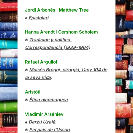
Jordi Arbonès
i
Matthew Tree
♠
Epistolari
,.
Hanna Arendt
i
Gershom Scholem
♣
Tradición y política.
Correspondencia (1939-1964)
.
Rafael Argullol
♣
Moisès Broggi, cirurgià, l’any 104 de
la seva vida
.
Aristòtil
♣
Ètica nicomaquea
.
Vladímir Arséniev
♠
Derzú Uzalà
.
♣
Pel país de l’Ussuri
.