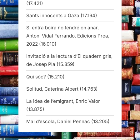
(17.421)
Sants innocents a Gaza
(17.194)
Si entra boira no tendré on anar,
Antoni Vidal Ferrando, Edicions Proa,
2022
(16.010)
Invitació a la lectura d’El quadern gris,
de Josep Pla
(15.859)
Qui sóc?
(15.210)
Solitud, Caterina Albert
(14.763)
La idea de l’emigrant, Enric Valor
(13.875)
Mal d’escola, Daniel Pennac
(13.205)