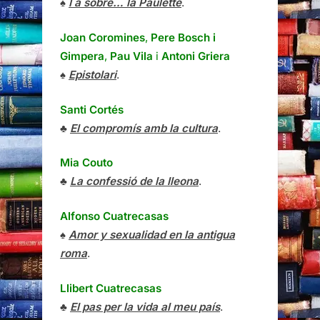
♠
I a sobre… la Paulette
.
Joan Coromines
,
Pere Bosch i
Gimpera
,
Pau Vila
i
Antoni Griera
♠
Epistolari
.
Santi Cortés
♣
El compromís amb la cultura
.
Mia Couto
♣
La confessió de la lleona
.
Alfonso Cuatrecasas
♠
Amor y sexualidad en la antigua
roma
.
Llibert Cuatrecasas
♣
El pas per la vida al meu país
.