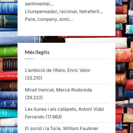
sentimental…
Lliurepensador, racional, lletraferit…
Pare, company, amic…
Més llegits
L’ambició de l’Aleix, Enric Valor
(33.210)
Mirall trencat, Mercè Rodoreda
(29.222)
Les llunes i els calàpets, Antoni Vidal
Ferrando
(17.983)
El soroll i la fúria, William Faulkner