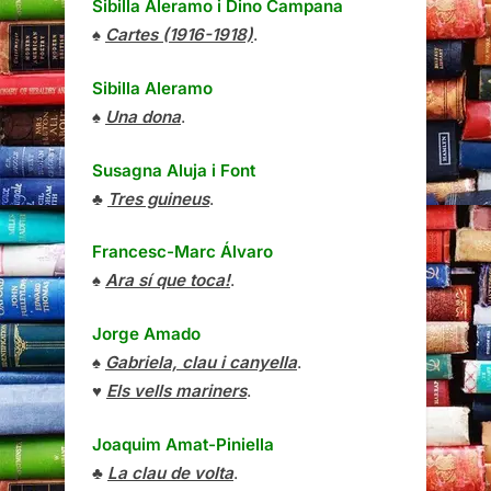
Sibilla Aleramo
i
Dino Campana
♠
Cartes (1916-1918)
.
Sibilla Aleramo
♠
Una dona
.
Susagna Aluja i Font
♣
Tres guineus
.
Francesc-Marc Álvaro
♠
Ara sí que toca!
.
Jorge Amado
♠
Gabriela, clau i canyella
.
♥
Els vells mariners
.
Joaquim Amat-Piniella
♣
La clau de volta
.