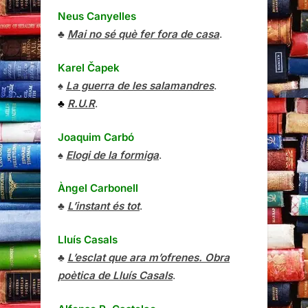
Neus Canyelles
♣
Mai no sé què fer fora de casa
.
Karel Čapek
♠
La guerra de les salamandres
.
♣
R.U.R
.
Joaquim Carbó
♠
Elogi de la formiga
.
Àngel Carbonell
♣
L’instant és tot
.
Lluís Casals
♣
L’esclat que ara m’ofrenes. Obra
poètica de Lluís Casals
.