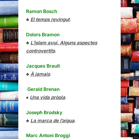
Ramon Bosch
♣
El temps revingut
.
Dolors Bramon
♣
L’islam avui. Alguns aspectes
controvertits
.
Jacques Brault
♣
À jamais
.
Gerald Brenan
♠
Una vida pròpia
.
Joseph Brodsky
♣
La marca de l’aigua
.
Marc Antoni Broggi