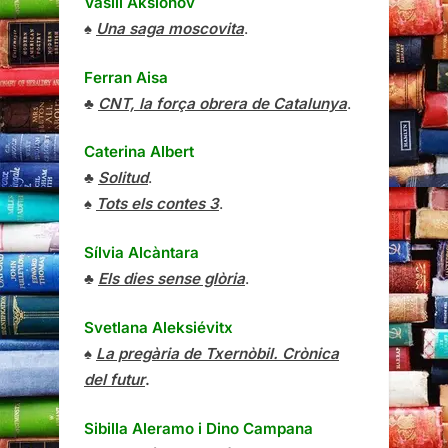
Vasili Aksiónov
♠
Una saga moscovita
.
Ferran Aisa
♣
CNT, la força obrera de Catalunya
.
Caterina Albert
♣
Solitud
.
♠
Tots els contes 3
.
Sílvia Alcàntara
♣
Els dies sense glòria
.
Svetlana Aleksiévitx
♠
La pregària de Txernòbil. Crònica
del futur
.
Sibilla Aleramo
i
Dino Campana