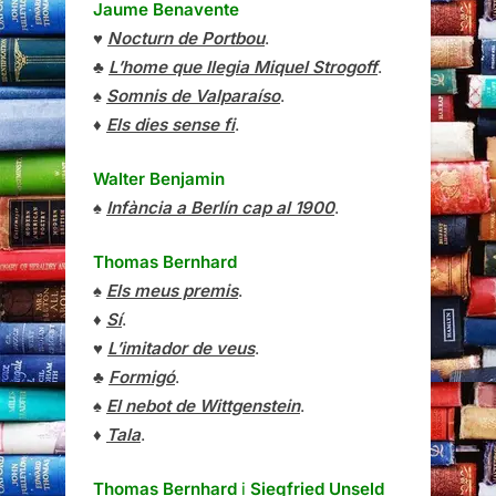
Jaume Benavente
♥
Nocturn de Portbou
.
♣
L’home que llegia Miquel Strogoff
.
♠
Somnis de Valparaíso
.
♦
Els dies sense fi
.
Walter Benjamin
♠
Infància a Berlín cap al 1900
.
Thomas Bernhard
♠
Els meus premis
.
♦
Sí
.
♥
L’imitador de veus
.
♣
Formigó
.
♠
El nebot de Wittgenstein
.
♦
Tala
.
Thomas Bernhard
i
Siegfried Unseld