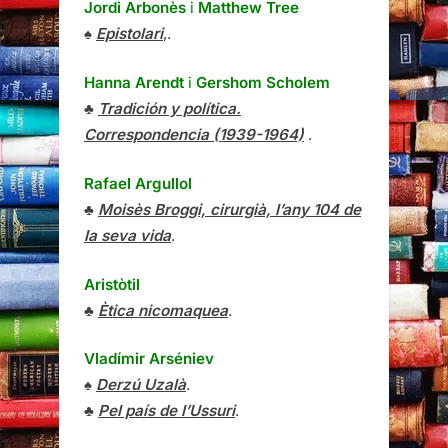
Jordi Arbonès
i
Matthew Tree
♠
Epistolari
,.
Hanna Arendt
i
Gershom Scholem
♣
Tradición y política.
Correspondencia (1939-1964)
.
Rafael Argullol
♣
Moisès Broggi, cirurgià, l’any 104 de
la seva vida
.
Aristòtil
♣
Ètica nicomaquea
.
Vladímir Arséniev
♠
Derzú Uzalà
.
♣
Pel país de l’Ussuri
.