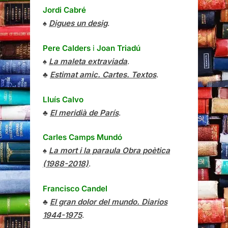
Jordi Cabré
♠
Digues un desig
.
Pere Calders
i
Joan Triadú
♠
La maleta extraviada
.
♣
Estimat amic. Cartes. Textos
.
Lluís Calvo
♣
El meridià de París
.
Carles Camps Mundó
♠
La mort i la paraula Obra poètica
(1988-2018)
.
Francisco Candel
♣
El gran dolor del mundo. Diarios
1944-1975
.