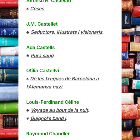
Alfonso R. Castelao
♠
Coses
.
J.M. Castellet
♣
Seductors, il·lustrats i visionaris
.
Ada Castells
♣
Pura sang
.
Otília Castellví
♠
De les txeques de Barcelona a
l’Alemanya nazi
.
Louis-Ferdinand Céline
♣
Voyage au bout de la nuit
.
♥
Guignol’s band I
.
Raymond Chandler