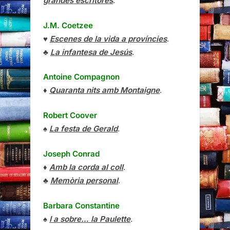
grandes escritores
.
J.M. Coetzee
♥
Escenes de la vida a províncies
.
♣
La infantesa de Jesús
.
Antoine Compagnon
♦
Quaranta nits amb Montaigne
.
Robert Coover
♠
La festa de Gerald
.
Joseph Conrad
♦
Amb la corda al coll
.
♣
Memòria personal
.
Barbara Constantine
♠
I a sobre… la Paulette
.