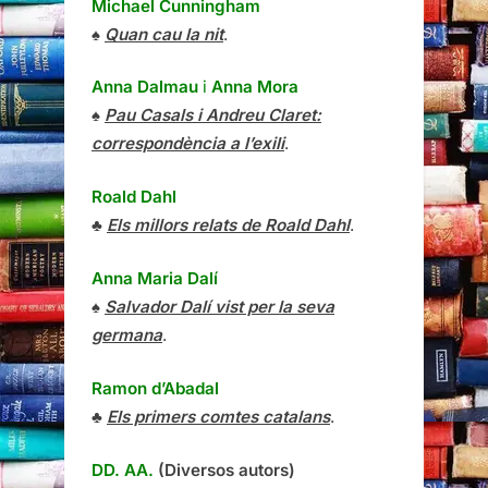
Michael Cunningham
♠
Quan cau la nit
.
Anna Dalmau
i
Anna Mora
♠
Pau Casals i Andreu Claret:
correspondència a l’exili
.
Roald Dahl
♣
Els millors relats de Roald Dahl
.
Anna Maria Dalí
♠
Salvador Dalí vist per la seva
germana
.
Ramon d’Abadal
♣
Els primers comtes catalans
.
DD. AA.
(Diversos autors)