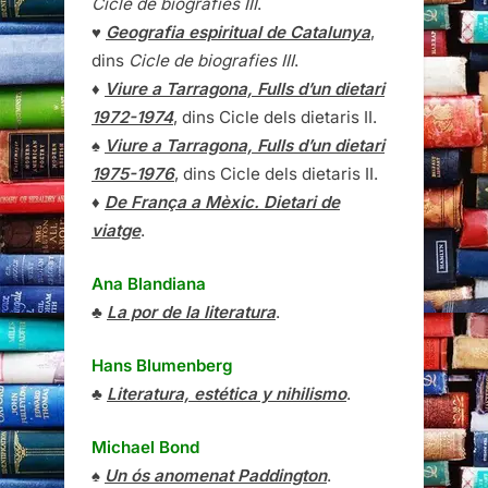
Cicle de biografies III
.
♥
Geografia espiritual de Catalunya
,
dins
Cicle de biografies III
.
♦
Viure a Tarragona, Fulls d’un dietari
1972-1974
, dins Cicle dels dietaris II.
♠
Viure a Tarragona, Fulls d’un dietari
1975-1976
, dins Cicle dels dietaris II.
♦
De França a Mèxic. Dietari de
viatge
.
Ana Blandiana
♣
La por de la literatura
.
Hans Blumenberg
♣
Literatura, estética y nihilismo
.
Michael Bond
♠
Un ós anomenat Paddington
.