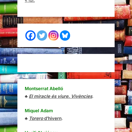
« jul.
Montserrat Abelló
♣
El miracle és viure. Vivències
.
Miquel Adam
♣
Torero
d’hivern
.