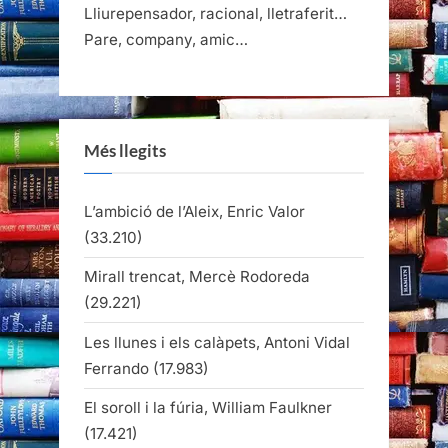
Lliurepensador, racional, lletraferit…
Pare, company, amic…
Més llegits
L’ambició de l’Aleix, Enric Valor
(33.210)
Mirall trencat, Mercè Rodoreda
(29.221)
Les llunes i els calàpets, Antoni Vidal
Ferrando
(17.983)
El soroll i la fúria, William Faulkner
(17.421)