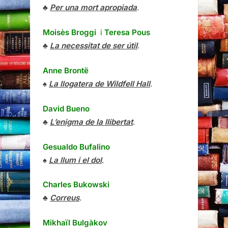
♣
Per una mort apropiada
.
Moisès Broggi
i
Teresa Pous
♣
La necessitat de ser útil
.
Anne Brontë
♠
La llogatera de Wildfell Hall
.
David Bueno
♣
L’enigma de la llibertat
.
Gesualdo Bufalino
♠
La llum i el dol
.
Charles Bukowski
♣
Correus
.
Mikhaïl Bulgàkov