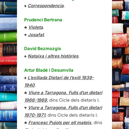
♠
Correspondencia
.
Prudenci Bertrana
♣
Violeta
.
♥
Josafat
.
David Bezmozgis
♠
Nataixa i altres històries
.
Artur Bladé i Desumvila
♠
L’exiliada Dietari de l’exili 1939-
1940
.
♣
Viure a Tarragona, Fulls d’un dietari
1966-1969
, dins Cicle dels dietaris I.
♥
Viure a Tarragona, Fulls d’un dietari
1970-1971
, dins Cicle dels dietaris I.
♣
Francesc Pujols per ell mateix
, dins