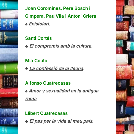
Joan Coromines
,
Pere Bosch i
Gimpera
,
Pau Vila
i
Antoni Griera
♠
Epistolari
.
Santi Cortés
♣
El compromís amb la cultura
.
Mia Couto
♣
La confessió de la lleona
.
Alfonso Cuatrecasas
♠
Amor y sexualidad en la antigua
roma
.
Llibert Cuatrecasas
♣
El pas per la vida al meu país
.