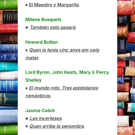
♠
El Maestro y Margarita
.
Milena Busquets
♣
También esto pasará
.
Howard Butten
♠
Quan jo tenia cinc anys em vaig
matar
.
Lord Byron, John Keats, Mary
&
Percy
Shelle
y
♠
El mundo roto. Tres epistolarios
románticos
.
Jaume Cabré
♣
Les incerteses
.
♥
Quan arriba la penombra
.