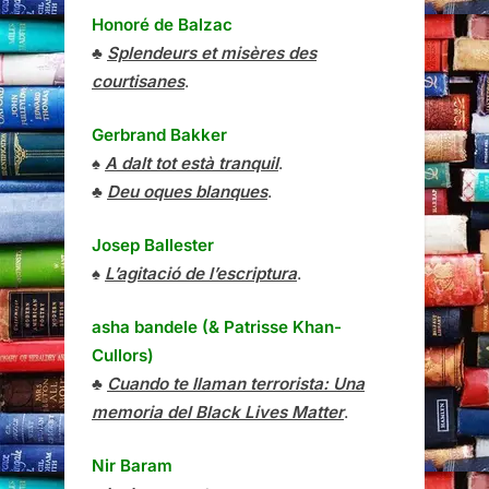
Honoré de Balzac
♣
Splendeurs et misères des
courtisanes
.
Gerbrand Bakker
♠
A dalt tot està tranquil
.
♣
Deu oques blanques
.
Josep Ballester
♠
L’agitació de l’escriptura
.
asha bandele (& Patrisse Khan-
Cullors)
♣
Cuando te llaman terrorista: Una
memoria del Black Lives Matter
.
Nir Baram