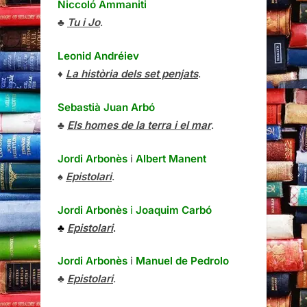
Niccoló Ammaniti
♣
Tu i Jo
.
Leonid Andréiev
♦
La història dels set penjats
.
Sebastià Juan Arbó
♣
Els homes de la terra i el mar
.
Jordi Arbonès
i
Albert Manent
♠
Epistolari
.
Jordi Arbonès
i
Joaquim Carbó
♣
Epistolari
.
Jordi Arbonès
i
Manuel de Pedrolo
♣
Epistolari
.