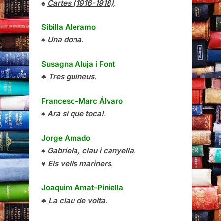
♠
Cartes (1916-1918)
.
Sibilla Aleramo
♠
Una dona
.
Susagna Aluja i Font
♣
Tres guineus
.
Francesc-Marc Álvaro
♠
Ara sí que toca!
.
Jorge Amado
♠
Gabriela, clau i canyella
.
♥
Els vells mariners
.
Joaquim Amat-Piniella
♣
La clau de volta
.