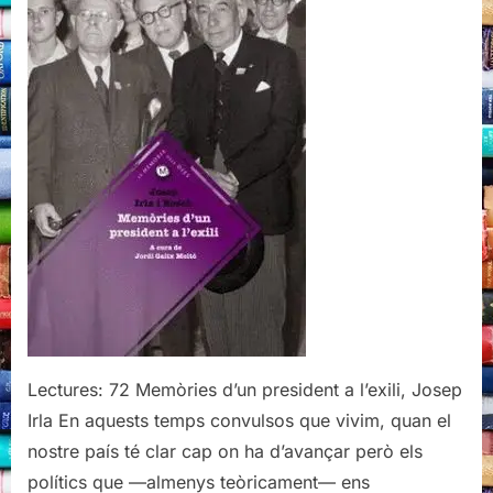
l’exili,
Josep
Irla
Lectures: 72 Memòries d’un president a l’exili, Josep
Irla En aquests temps convulsos que vivim, quan el
nostre país té clar cap on ha d’avançar però els
polítics que —almenys teòricament— ens