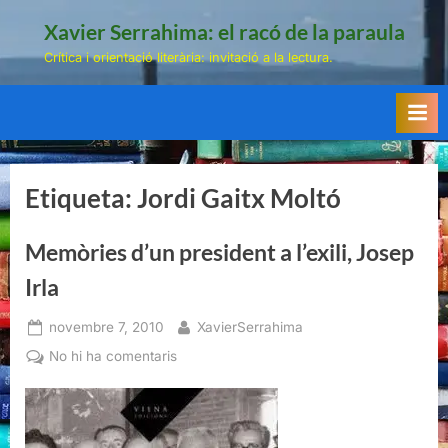
Skip
Xavier Serrahima: el racó de la paraula
to
Crítica i orientació literària: invitació a la lectura.
content
Etiqueta:
Jordi Gaitx Moltó
Memòries d’un president a l’exili, Josep
Irla
Posted
By
novembre 7, 2010
XavierSerrahima
on
a
No hi ha comentaris
Memòries
d’un
president
a