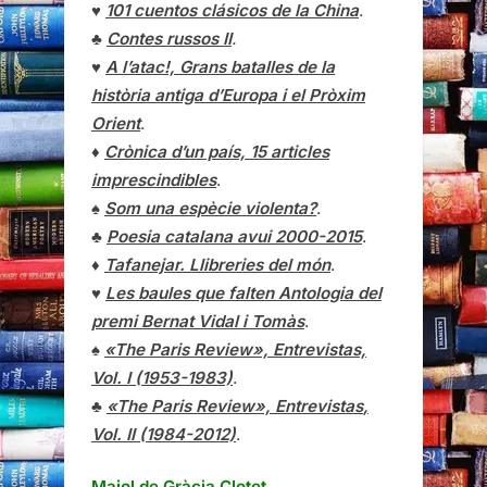
♥
101 cuentos clásicos de la China
.
♣
Contes russos II
.
♥
A l’atac!, Grans batalles de la
història antiga d’Europa i el Pròxim
Orient
.
♦
Crònica d’un país, 15 articles
imprescindibles
.
♠
Som una espècie violenta?
.
♣
Poesia catalana avui 2000-2015
.
♦
Tafanejar. Llibreries del món
.
♥
Les baules que falten Antologia del
premi Bernat Vidal i Tomàs
.
♠
«The Paris Review», Entrevistas,
Vol. I (1953-1983)
.
♣
«The Paris Review»,
Entrevistas
,
Vol. II (1984-2012)
.
Maiol de Gràcia Clotet