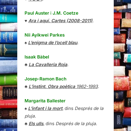
Paul Auster
i
J.M. Coetze
♥
Ara i aquí. Cartes (2008-2011)
.
Nii Ayikwei Parkes
♠
L’enigma de l’ocell blau
.
Isaak Bàbel
♣
La Cavalleria Roja
.
Josep-Ramon Bach
♣
L’instint. Obra poètica
1962-1993
.
Margarita Ballester
♠
L’infant i la mort
, dins
Després de la
pluja
.
♣
Els ulls
, dins
Després de la pluja
.