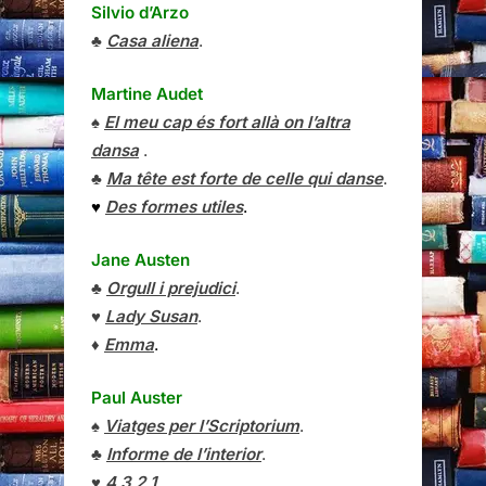
Silvio d’Arzo
♣
Casa aliena
.
Martine Audet
♠
El meu cap és fort allà on l’altra
dansa
.
♣
Ma tête est forte de celle qui danse
.
♥
Des formes utiles
.
Jane Austen
♣
Orgull i prejudici
.
♥
Lady Susan
.
♦
Emma
.
Paul Auster
♠
Viatges per l’Scriptorium
.
♣
Informe de l’interior
.
♥
4 3 2 1
.