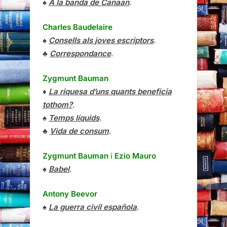
♠
A la banda de Canaan
.
Charles Baudelaire
♠
Consells als joves escriptors
.
♣
Correspondance
.
Zygmunt Bauman
♦
La riquesa d’uns quants beneficia
tothom?
.
♠
Temps líquids
.
♣
Vida de consum
.
Zygmunt Bauman
i
Ezio Mauro
♠
Babel
.
Antony Beevor
♠
La guerra civil española
.