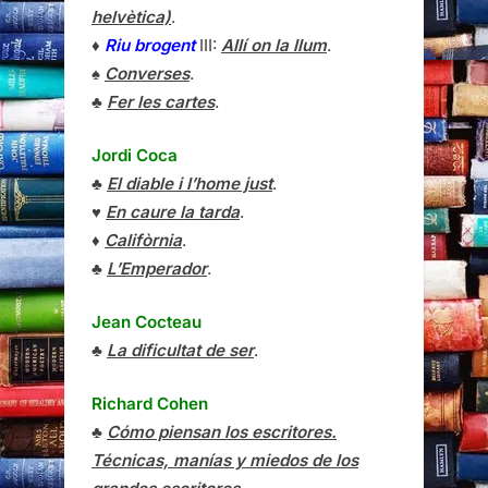
helvètica)
.
♦
Riu brogent
III:
Allí on la llum
.
♠
Converses
.
♣
Fer les cartes
.
Jordi Coca
♣
El diable i l’home just
.
♥
En caure la tarda
.
♦
Califòrnia
.
♣
L’Emperador
.
Jean Cocteau
♣
La dificultat de ser
.
Richard Cohen
♣
Cómo piensan los escritores.
Técnicas, manías y miedos de los