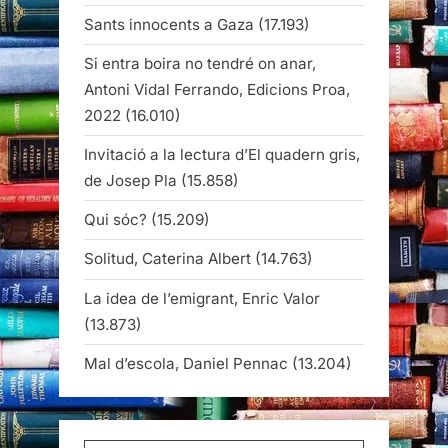
Sants innocents a Gaza
(17.193)
Si entra boira no tendré on anar,
Antoni Vidal Ferrando, Edicions Proa,
2022
(16.010)
Invitació a la lectura d’El quadern gris,
de Josep Pla
(15.858)
Qui sóc?
(15.209)
Solitud, Caterina Albert
(14.763)
La idea de l’emigrant, Enric Valor
(13.873)
Mal d’escola, Daniel Pennac
(13.204)