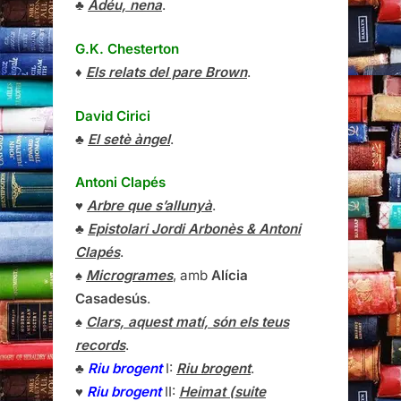
♣
Adéu, nena
.
G.K. Chesterton
♦
Els relats del pare Brown
.
David Cirici
♣
El setè àngel
.
Antoni Clapés
♥
Arbre que s’allunyà
.
♣
Epistolari Jordi Arbonès & Antoni
Clapés
.
♠
Microgrames
, amb
Alícia
Casadesús
.
♠
Clars, aquest matí, són els teus
records
.
♣
Riu brogent
I:
Riu brogent
.
♥
Riu brogent
II:
Heimat (suite