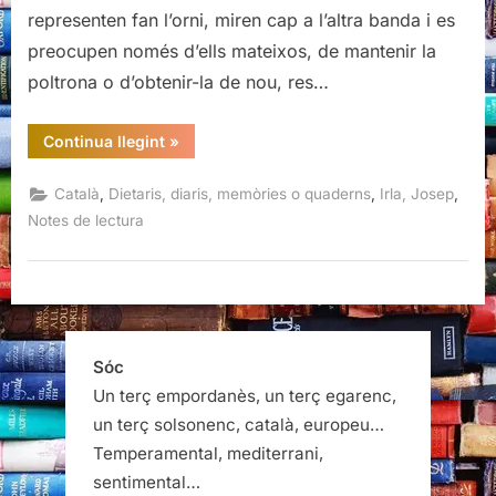
representen fan l’orni, miren cap a l’altra banda i es
preocupen només d’ells mateixos, de mantenir la
poltrona o d’obtenir-la de nou, res…
“Memòries
Continua llegint
»
d’un
president
a
,
,
,
Català
Dietaris, diaris, memòries o quaderns
Irla, Josep
l’exili,
Josep
Notes de lectura
Irla”
Sóc
Un terç empordanès, un terç egarenc,
un terç solsonenc, català, europeu…
Temperamental, mediterrani,
sentimental…