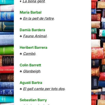
♦
La bona gent
.
Maria Barbal
♣
En la pell de l’altre
.
Damià Bardera
♣
Fauna Animal
.
Heribert Barrera
♣
Cambó
.
Colin Barrett
♣
Glanbeigh
.
Agustí Bartra
♣
El gall canta per tots dos
.
Sebastian Barry