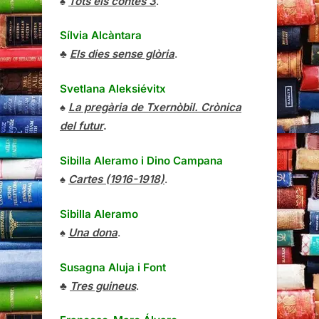
♠
Tots els contes 3
.
Sílvia Alcàntara
♣
Els dies sense glòria
.
Svetlana Aleksiévitx
♠
La pregària de Txernòbil. Crònica
del futur
.
Sibilla Aleramo
i
Dino Campana
♠
Cartes (1916-1918)
.
Sibilla Aleramo
♠
Una dona
.
Susagna Aluja i Font
♣
Tres guineus
.