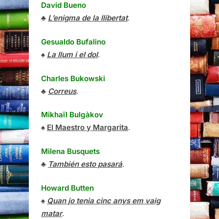
David Bueno
♣
L’enigma de la llibertat
.
Gesualdo Bufalino
♠
La llum i el dol
.
Charles Bukowski
♣
Correus
.
Mikhaïl Bulgàkov
♠
El Maestro y Margarita
.
Milena Busquets
♣
También esto pasará
.
Howard Butten
♠
Quan jo tenia cinc anys em vaig
matar
.