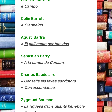
♣
Cambó
.
Colin Barrett
♣
Glanbeigh
.
Agustí Bartra
♣
El gall canta per tots dos
.
Sebastian Barry
♠
A la banda de Canaan
.
Charles Baudelaire
♠
Consells als joves escriptors
.
♣
Correspondance
.
Zygmunt Bauman
♦
La riquesa d’uns quants beneficia