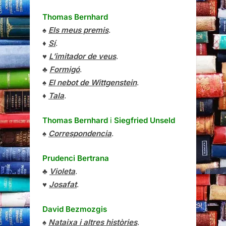
Thomas Bernhard
♠
Els meus premis
.
♦
Sí
.
♥
L’imitador de veus
.
♣
Formigó
.
♠
El nebot de Wittgenstein
.
♦
Tala
.
Thomas Bernhard
i
Siegfried Unseld
♠
Correspondencia
.
Prudenci Bertrana
♣
Violeta
.
♥
Josafat
.
David Bezmozgis
♠
Nataixa i altres històries
.