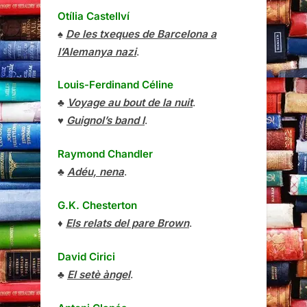
Otília Castellví
♠
De les txeques de Barcelona a
l’Alemanya nazi
.
Louis-Ferdinand Céline
♣
Voyage au bout de la nuit
.
♥
Guignol’s band I
.
Raymond Chandler
♣
Adéu, nena
.
G.K. Chesterton
♦
Els relats del pare Brown
.
David Cirici
♣
El setè àngel
.