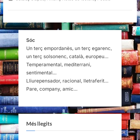
Antoni
Clapés”
Sóc
Un terç empordanès, un terç egarenc,
un terç solsonenc, català, europeu…
Temperamental, mediterrani,
sentimental…
Lliurepensador, racional, lletraferit…
Pare, company, amic…
Més llegits