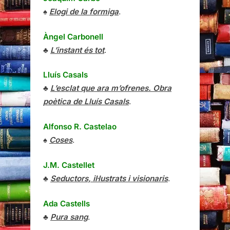
♠
Elogi de la formiga
.
Àngel Carbonell
♣
L’instant és tot
.
Lluís Casals
♣
L’esclat que ara m’ofrenes. Obra
poètica de Lluís Casals
.
Alfonso R. Castelao
♠
Coses
.
J.M. Castellet
♣
Seductors, il·lustrats i visionaris
.
Ada Castells
♣
Pura sang
.