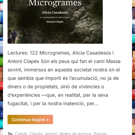
Antoni
Clapés
Lectures: 122 Microgrames, Alícia Casadesús i
Antoni Clapés Són els peus qui fan el camí Massa
sovint, immersos en aquesta societat nostra on el
que sembla que importi és l’acumulació, no ja de
diners o de propietats, sinó de vivències o
d’experiències —que, en realitat, per la seva
fugacitat, i per la nostra inatenció, per…
“Microgrames,
Continua llegint
»
Alícia
Casadesús
i
,
,
,
Català
Clapés, Antoni
Notes de lectura
Poesia