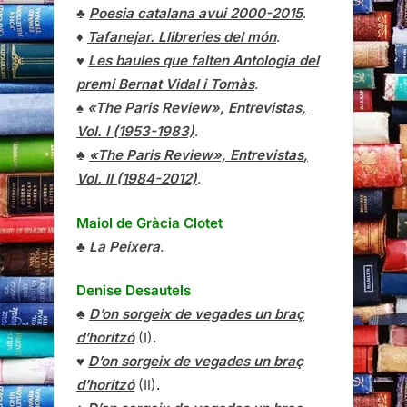
♣
Poesia catalana avui 2000-2015
.
♦
Tafanejar. Llibreries del món
.
♥
Les baules que falten Antologia del
premi Bernat Vidal i Tomàs
.
♠
«The Paris Review», Entrevistas,
Vol. I (1953-1983)
.
♣
«The Paris Review»,
Entrevistas
,
Vol. II (1984-2012)
.
Maiol de Gràcia Clotet
♣
La Peixera
.
Denise Desautels
♣
D’on sorgeix de vegades un braç
d’horitzó
(I)
.
♥
D’on sorgeix de vegades un braç
d’horitzó
(II)
.