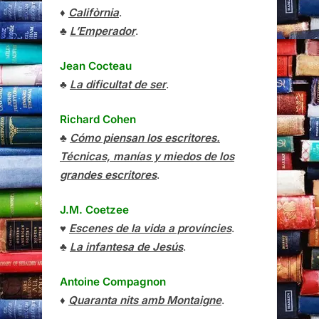
♦
Califòrnia
.
♣
L’Emperador
.
Jean Cocteau
♣
La dificultat de ser
.
Richard Cohen
♣
Cómo piensan los escritores.
Técnicas, manías y miedos de los
grandes escritores
.
J.M. Coetzee
♥
Escenes de la vida a províncies
.
♣
La infantesa de Jesús
.
Antoine Compagnon
♦
Quaranta nits amb Montaigne
.