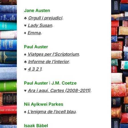
Jane Austen
♣
Orgull i prejudici
.
♥
Lady Susan
.
♦
Emma
.
Paul Auster
♠
Viatges per l’Scriptorium
.
♣
Informe de l’interior
.
♥
4 3 2 1
.
Paul Auster
i
J.M. Coetze
♥
Ara i aquí. Cartes (2008-2011)
.
Nii Ayikwei Parkes
♠
L’enigma de l’ocell blau
.
Isaak Bàbel