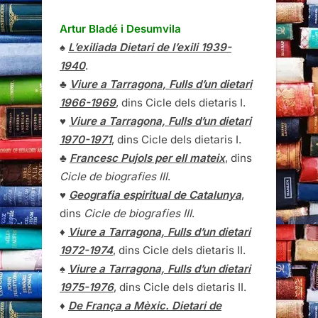
Artur Bladé i Desumvila
♠
L’exiliada Dietari de l’exili 1939-
1940
.
♣
Viure a Tarragona, Fulls d’un dietari
1966-1969
, dins Cicle dels dietaris I.
♥
Viure a Tarragona, Fulls d’un dietari
1970-1971
, dins Cicle dels dietaris I.
♣
Francesc Pujols per ell mateix
, dins
Cicle de biografies III
.
♥
Geografia espiritual de Catalunya
,
dins
Cicle de biografies III
.
♦
Viure a Tarragona, Fulls d’un dietari
1972-1974
, dins Cicle dels dietaris II.
♠
Viure a Tarragona, Fulls d’un dietari
1975-1976
, dins Cicle dels dietaris II.
♦
De França a Mèxic. Dietari de