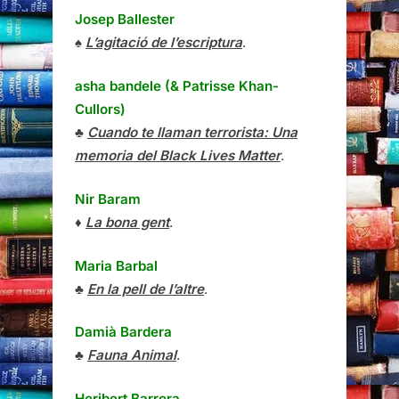
Josep Ballester
♠
L’agitació de l’escriptura
.
asha bandele (& Patrisse Khan-
Cullors)
♣
Cuando te llaman terrorista: Una
memoria del Black Lives Matter
.
Nir Baram
♦
La bona gent
.
Maria Barbal
♣
En la pell de l’altre
.
Damià Bardera
♣
Fauna Animal
.
Heribert Barrera