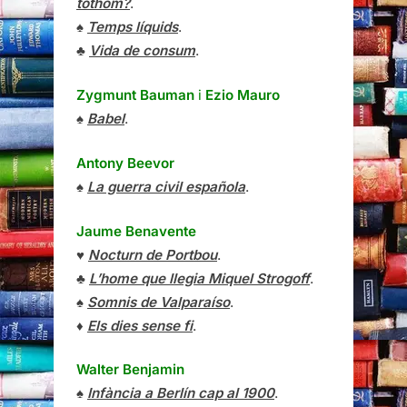
tothom?
.
♠
Temps líquids
.
♣
Vida de consum
.
Zygmunt Bauman
i
Ezio Mauro
♠
Babel
.
Antony Beevor
♠
La guerra civil española
.
Jaume Benavente
♥
Nocturn de Portbou
.
♣
L’home que llegia Miquel Strogoff
.
♠
Somnis de Valparaíso
.
♦
Els dies sense fi
.
Walter Benjamin
♠
Infància a Berlín cap al 1900
.