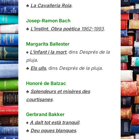
♣
La Cavalleria Roja
.
Josep-Ramon Bach
♣
L’instint. Obra poètica
1962-1993
.
Margarita Ballester
♠
L’infant i la mort
, dins
Després de la
pluja
.
♣
Els ulls
, dins
Després de la pluja
.
Honoré de Balzac
♣
Splendeurs et misères des
courtisanes
.
Gerbrand Bakker
♠
A dalt tot està tranquil
.
♣
Deu oques blanques
.