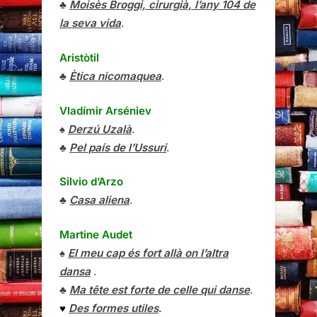
♣
Moisès Broggi, cirurgià, l’any 104 de
la seva vida
.
Aristòtil
♣
Ètica nicomaquea
.
Vladímir Arséniev
♠
Derzú Uzalà
.
♣
Pel país de l’Ussuri
.
Silvio d’Arzo
♣
Casa aliena
.
Martine Audet
♠
El meu cap és fort allà on l’altra
dansa
.
♣
Ma tête est forte de celle qui danse
.
♥
Des formes utiles
.