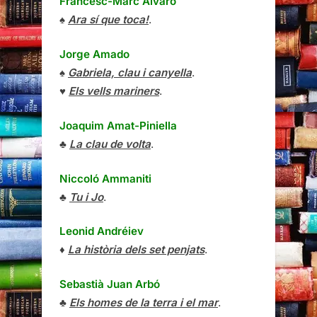
Francesc-Marc Álvaro
♠
Ara sí que toca!
.
Jorge Amado
♠
Gabriela, clau i canyella
.
♥
Els vells mariners
.
Joaquim Amat-Piniella
♣
La clau de volta
.
Niccoló Ammaniti
♣
Tu i Jo
.
Leonid Andréiev
♦
La història dels set penjats
.
Sebastià Juan Arbó
♣
Els homes de la terra i el mar
.