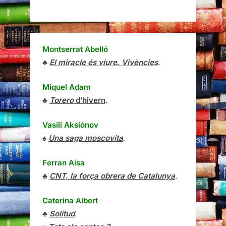
Montserrat Abelló
♣
El miracle és viure. Vivències
.
Miquel Adam
♣
Torero
d’hivern
.
Vasili Aksiónov
♠
Una saga moscovita
.
Ferran Aisa
♣
CNT, la força obrera de Catalunya
.
Caterina Albert
♣
Solitud
.