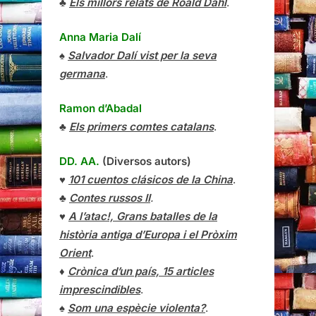
♣
Els millors relats de Roald Dahl
.
Anna Maria Dalí
♠
Salvador Dalí vist per la seva
germana
.
Ramon d’Abadal
♣
Els primers comtes catalans
.
DD. AA.
(Diversos autors)
♥
101 cuentos clásicos de la China
.
♣
Contes russos II
.
♥
A l’atac!, Grans batalles de la
història antiga d’Europa i el Pròxim
Orient
.
♦
Crònica d’un país, 15 articles
imprescindibles
.
♠
Som una espècie violenta?
.