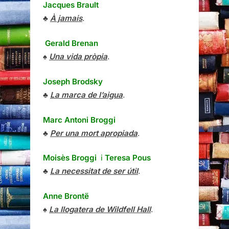
Jacques Brault
♣
À jamais
.
Gerald Brenan
♠
Una vida pròpia
.
Joseph Brodsky
♣
La marca de l’aigua
.
Marc Antoni Broggi
♣
Per una mort apropiada
.
Moisès Broggi
i
Teresa Pous
♣
La necessitat de ser útil
.
Anne Brontë
♠
La llogatera de Wildfell Hall
.