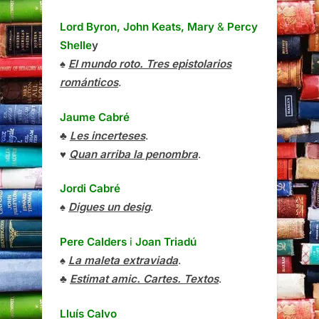
Lord Byron, John Keats, Mary
&
Percy
Shelle
y
♠
El mundo roto. Tres epistolarios
románticos
.
Jaume Cabré
♣
Les incerteses
.
♥
Quan arriba la penombra
.
Jordi Cabré
♠
Digues un desig
.
Pere Calders
i
Joan Triadú
♠
La maleta extraviada
.
♣
Estimat amic. Cartes. Textos
.
Lluís Calvo