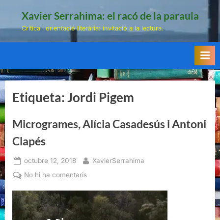
Skip
Xavier Serrahima: el racó de la paraula
to
Crítica i orientació literària: invitació a la lectura.
content
Etiqueta:
Jordi Pigem
Microgrames, Alícia Casadesús i Antoni
Clapés
Posted
By
octubre 12, 2018
XavierSerrahima
on
a
No hi ha comentaris
Microgrames,
Alícia
Casadesús
i