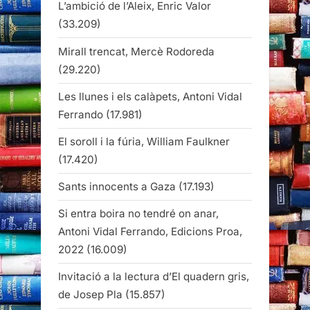
L’ambició de l’Aleix, Enric Valor
(33.209)
Mirall trencat, Mercè Rodoreda
(29.220)
Les llunes i els calàpets, Antoni Vidal
Ferrando
(17.981)
El soroll i la fúria, William Faulkner
(17.420)
Sants innocents a Gaza
(17.193)
Si entra boira no tendré on anar,
Antoni Vidal Ferrando, Edicions Proa,
2022
(16.009)
Invitació a la lectura d’El quadern gris,
de Josep Pla
(15.857)