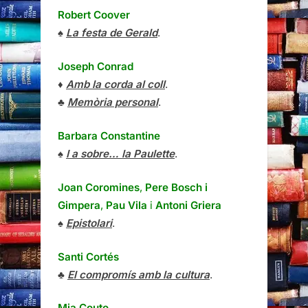
Robert Coover
♠
La festa de Gerald
.
Joseph Conrad
♦
Amb la corda al coll
.
♣
Memòria personal
.
Barbara Constantine
♠
I a sobre… la Paulette
.
Joan Coromines
,
Pere Bosch i
Gimpera
,
Pau Vila
i
Antoni Griera
♠
Epistolari
.
Santi Cortés
♣
El compromís amb la cultura
.
Mia Couto