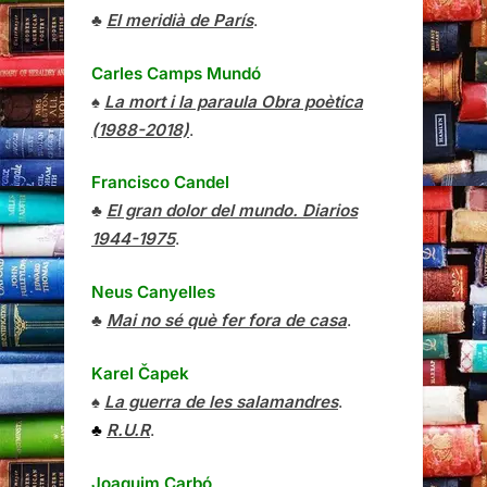
♣
El meridià de París
.
Carles Camps Mundó
♠
La mort i la paraula Obra poètica
(1988-2018)
.
Francisco Candel
♣
El gran dolor del mundo. Diarios
1944-1975
.
Neus Canyelles
♣
Mai no sé què fer fora de casa
.
Karel Čapek
♠
La guerra de les salamandres
.
♣
R.U.R
.
Joaquim Carbó