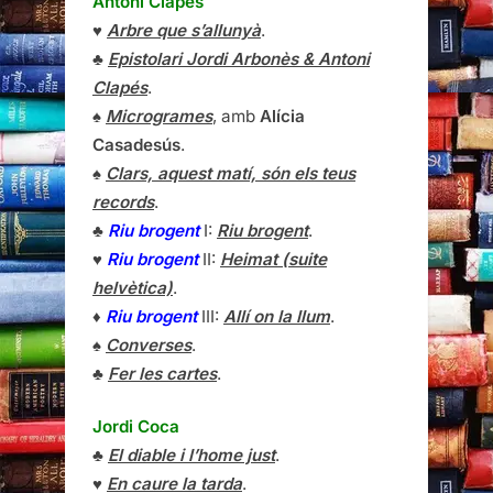
Antoni Clapés
♥
Arbre que s’allunyà
.
♣
Epistolari Jordi Arbonès & Antoni
Clapés
.
♠
Microgrames
, amb
Alícia
Casadesús
.
♠
Clars, aquest matí, són els teus
records
.
♣
Riu brogent
I:
Riu brogent
.
♥
Riu brogent
II:
Heimat (suite
helvètica)
.
♦
Riu brogent
III:
Allí on la llum
.
♠
Converses
.
♣
Fer les cartes
.
Jordi Coca
♣
El diable i l’home just
.
♥
En caure la tarda
.