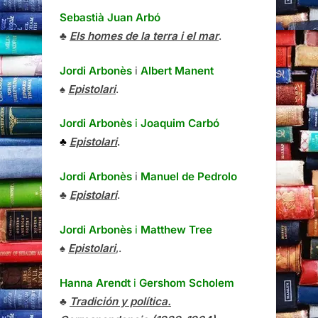
Sebastià Juan Arbó
♣
Els homes de la terra i el mar
.
Jordi Arbonès
i
Albert Manent
♠
Epistolari
.
Jordi Arbonès
i
Joaquim Carbó
♣
Epistolari
.
Jordi Arbonès
i
Manuel de Pedrolo
♣
Epistolari
.
Jordi Arbonès
i
Matthew Tree
♠
Epistolari
,.
Hanna Arendt
i
Gershom Scholem
♣
Tradición y política.