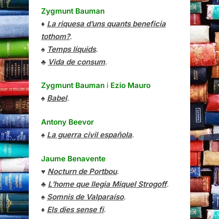
Zygmunt Bauman
♦
La riquesa d’uns quants beneficia
tothom?
.
♠
Temps líquids
.
♣
Vida de consum
.
Zygmunt Bauman
i
Ezio Mauro
♠
Babel
.
Antony Beevor
♠
La guerra civil española
.
Jaume Benavente
♥
Nocturn de Portbou
.
♣
L’home que llegia Miquel Strogoff
.
♠
Somnis de Valparaíso
.
♦
Els dies sense fi
.