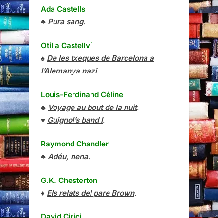
Ada Castells
♣
Pura sang
.
Otília Castellví
♠
De les txeques de Barcelona a
l’Alemanya nazi
.
Louis-Ferdinand Céline
♣
Voyage au bout de la nuit
.
♥
Guignol’s band I
.
Raymond Chandler
♣
Adéu, nena
.
G.K. Chesterton
♦
Els relats del pare Brown
.
David Cirici