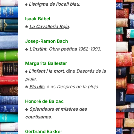
♠
L’enigma de l’ocell blau
.
Isaak Bàbel
♣
La Cavalleria Roja
.
Josep-Ramon Bach
♣
L’instint. Obra poètica
1962-1993
.
Margarita Ballester
♠
L’infant i la mort
, dins
Després de la
pluja
.
♣
Els ulls
, dins
Després de la pluja
.
Honoré de Balzac
♣
Splendeurs et misères des
courtisanes
.
Gerbrand Bakker