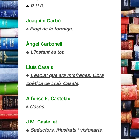
♣
R.U.R
.
Joaquim Carbó
♠
Elogi de la formiga
.
Àngel Carbonell
♣
L’instant és tot
.
Lluís Casals
♣
L’esclat que ara m’ofrenes. Obra
poètica de Lluís Casals
.
Alfonso R. Castelao
♠
Coses
.
J.M. Castellet
♣
Seductors, il·lustrats i visionaris
.