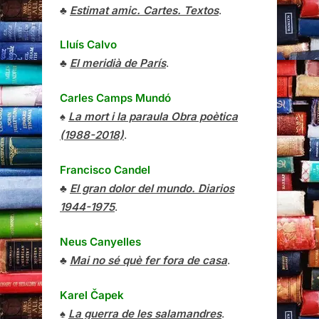
♣
Estimat amic. Cartes. Textos
.
Lluís Calvo
♣
El meridià de París
.
Carles Camps Mundó
♠
La mort i la paraula Obra poètica
(1988-2018)
.
Francisco Candel
♣
El gran dolor del mundo. Diarios
1944-1975
.
Neus Canyelles
♣
Mai no sé què fer fora de casa
.
Karel Čapek
♠
La guerra de les salamandres
.