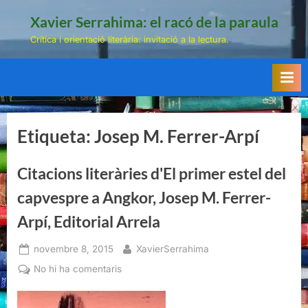
Skip
Xavier Serrahima: el racó de la paraula
to
Crítica i orientació literària: invitació a la lectura.
content
Etiqueta:
Josep M. Ferrer-Arpí
Citacions literàries d'El primer estel del
capvespre a Angkor, Josep M. Ferrer-
Arpí, Editorial Arrela
Posted
By
novembre 8, 2015
XavierSerrahima
on
a
No hi ha comentaris
Citacions
literàries