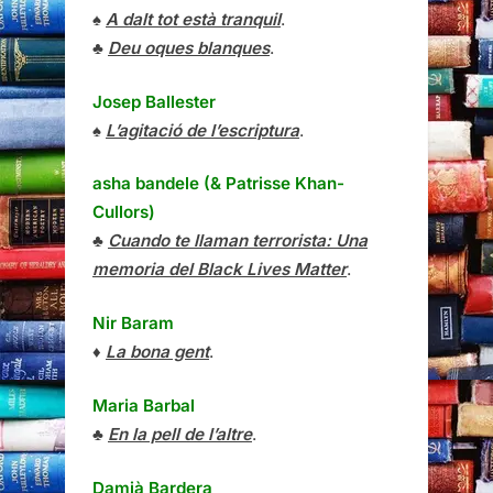
♠
A dalt tot està tranquil
.
♣
Deu oques blanques
.
Josep Ballester
♠
L’agitació de l’escriptura
.
asha bandele (& Patrisse Khan-
Cullors)
♣
Cuando te llaman terrorista: Una
memoria del Black Lives Matter
.
Nir Baram
♦
La bona gent
.
Maria Barbal
♣
En la pell de l’altre
.
Damià Bardera