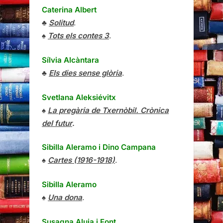
Caterina Albert
♣
Solitud
.
♠
Tots els contes 3
.
Sílvia Alcàntara
♣
Els dies sense glòria
.
Svetlana Aleksiévitx
♠
La pregària de Txernòbil. Crònica
del futur
.
Sibilla Aleramo
i
Dino Campana
♠
Cartes (1916-1918)
.
Sibilla Aleramo
♠
Una dona
.
Susagna Aluja i Font