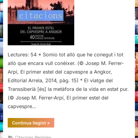
d'El
primer
estel
del
capvespre
a
Angkor,
Josep
Lectures: 54 * Somio tot allò que he conegut i tot
M.
allò que encara vull conèixer. (© Josep M. Ferrer-
Ferrer-
Arpí, El primer estel del capvespre a Angkor,
Arpí,
Editorial Arrela, 2014, pàg. 15) * El viatge del
Editorial
Arrela
Transsiberià [és] la metàfora de la vida en estat pur.
(© Josep M. Ferrer-Arpí, El primer estel del
capvespre…
“Citacions
Continua llegint
»
literàries
d'El
primer
Citacions literàries