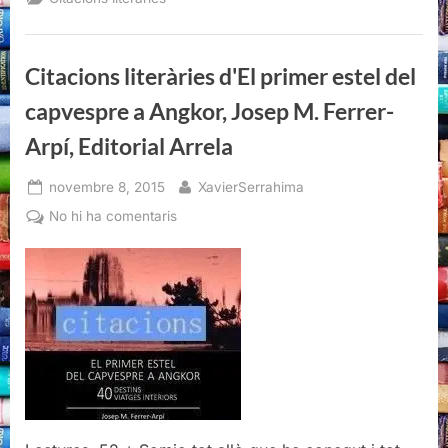
estel
del
capvespre
a
Angkor,
Citacions literàries d'El primer estel del
Josep
M.
Ferrer-
capvespre a Angkor, Josep M. Ferrer-
Arpí,
Editorial
Arpí, Editorial Arrela
Arrela”
Posted
By
novembre 8, 2015
XavierSerrahima
on
a
No hi ha comentaris
Citacions
literàries
d'El
primer
estel
del
capvespre
a
Angkor,
Josep