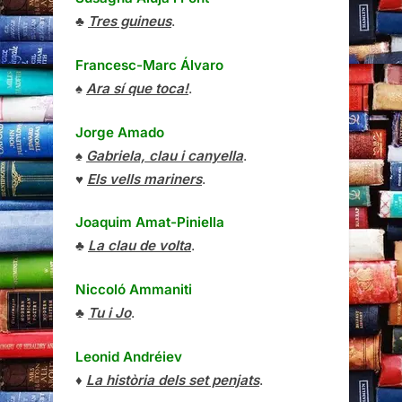
♣
Tres guineus
.
Francesc-Marc Álvaro
♠
Ara sí que toca!
.
Jorge Amado
♠
Gabriela, clau i canyella
.
♥
Els vells mariners
.
Joaquim Amat-Piniella
♣
La clau de volta
.
Niccoló Ammaniti
♣
Tu i Jo
.
Leonid Andréiev
♦
La història dels set penjats
.