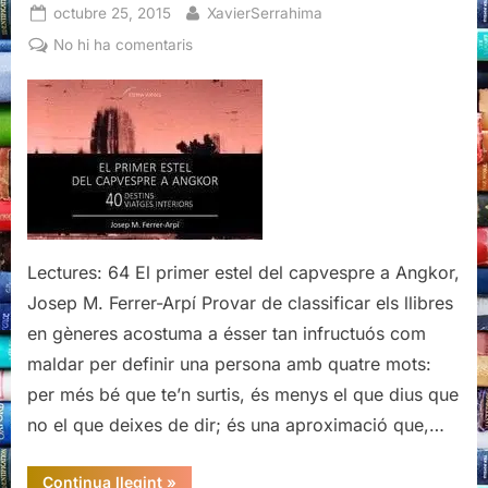
Posted
By
octubre 25, 2015
XavierSerrahima
on
a
No hi ha comentaris
El
primer
estel
del
capvespre
a
Angkor,
Josep
M.
Lectures: 64 El primer estel del capvespre a Angkor,
Ferrer-
Josep M. Ferrer-Arpí Provar de classificar els llibres
Arpí,
en gèneres acostuma a ésser tan infructuós com
Editorial
maldar per definir una persona amb quatre mots:
Arrela,
per més bé que te’n surtis, és menys el que dius que
Maó,
2014
no el que deixes de dir; és una aproximació que,…
“El
Continua llegint
»