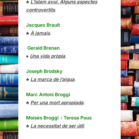
♣
L’islam avui. Alguns aspectes
controvertits
.
Jacques Brault
♣
À jamais
.
Gerald Brenan
♠
Una vida pròpia
.
Joseph Brodsky
♣
La marca de l’aigua
.
Marc Antoni Broggi
♣
Per una mort apropiada
.
Moisès Broggi
i
Teresa Pous
♣
La necessitat de ser útil
.