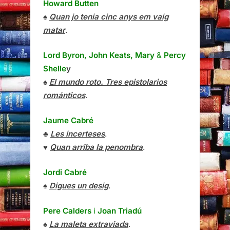
Howard Butten
♠
Quan jo tenia cinc anys em vaig
matar
.
Lord Byron, John Keats, Mary
&
Percy
Shelle
y
♠
El mundo roto. Tres epistolarios
románticos
.
Jaume Cabré
♣
Les incerteses
.
♥
Quan arriba la penombra
.
Jordi Cabré
♠
Digues un desig
.
Pere Calders
i
Joan Triadú
♠
La maleta extraviada
.