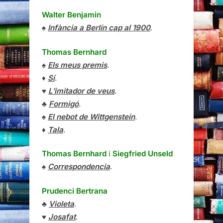
Walter Benjamin
♠
Infància a Berlín cap al 1900
.
Thomas Bernhard
♠
Els meus premis
.
♦
Sí
.
♥
L’imitador de veus
.
♣
Formigó
.
♠
El nebot de Wittgenstein
.
♦
Tala
.
Thomas Bernhard
i
Siegfried Unseld
♠
Correspondencia
.
Prudenci Bertrana
♣
Violeta
.
♥
Josafat
.