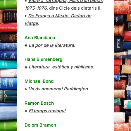
♠
Viure a Tarragona, Fulls d’un dietari
1975-1976
, dins Cicle dels dietaris II.
♦
De França a Mèxic. Dietari de
viatge
.
Ana Blandiana
♣
La por de la literatura
.
Hans Blumenberg
♣
Literatura, estética y nihilismo
.
Michael Bond
♠
Un ós anomenat Paddington
.
Ramon Bosch
♣
El temps revingut
.
Dolors Bramon