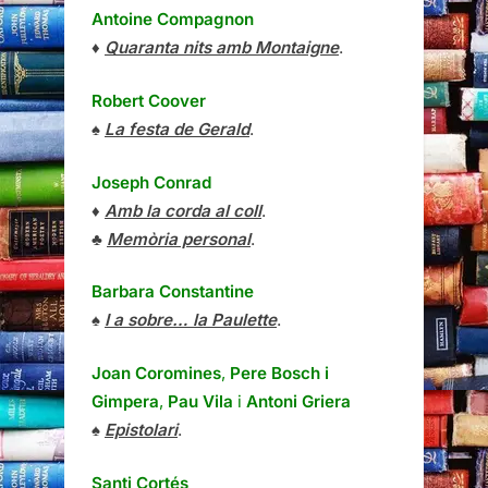
Antoine Compagnon
♦
Quaranta nits amb Montaigne
.
Robert Coover
♠
La festa de Gerald
.
Joseph Conrad
♦
Amb la corda al coll
.
♣
Memòria personal
.
Barbara Constantine
♠
I a sobre… la Paulette
.
Joan Coromines
,
Pere Bosch i
Gimpera
,
Pau Vila
i
Antoni Griera
♠
Epistolari
.
Santi Cortés