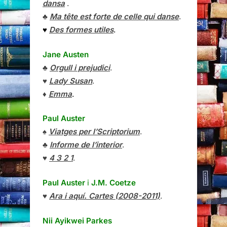
dansa
.
♣
Ma tête est forte de celle qui danse
.
♥
Des formes utiles
.
Jane Austen
♣
Orgull i prejudici
.
♥
Lady Susan
.
♦
Emma
.
Paul Auster
♠
Viatges per l’Scriptorium
.
♣
Informe de l’interior
.
♥
4 3 2 1
.
Paul Auster
i
J.M. Coetze
♥
Ara i aquí. Cartes (2008-2011)
.
Nii Ayikwei Parkes