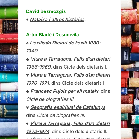
David Bezmozgis
♠
Nataixa i altres històries
.
Artur Bladé i Desumvila
♠
L’exiliada Dietari de l’exili 1939-
1940
.
♣
Viure a Tarragona, Fulls d’un dietari
1966-1969
, dins Cicle dels dietaris I.
♥
Viure a Tarragona, Fulls d’un dietari
1970-1971
, dins Cicle dels dietaris I.
♣
Francesc Pujols per ell mateix
, dins
Cicle de biografies III
.
♥
Geografia espiritual de Catalunya
,
dins
Cicle de biografies III
.
♦
Viure a Tarragona, Fulls d’un dietari
1972-1974
, dins Cicle dels dietaris II.