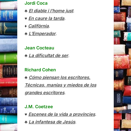
Jordi Coca
♣
El diable i l’home just
.
♥
En caure la tarda
.
♦
Califòrnia
.
♣
L’Emperador
.
Jean Cocteau
♣
La dificultat de ser
.
Richard Cohen
♣
Cómo piensan los escritores.
Técnicas, manías y miedos de los
grandes escritores
.
J.M. Coetzee
♥
Escenes de la vida a províncies
.
♣
La infantesa de Jesús
.