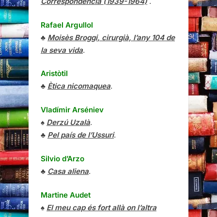
Correspondencia (1939-1964)
.
Rafael Argullol
♣
Moisès Broggi, cirurgià, l’any 104 de
la seva vida
.
Aristòtil
♣
Ètica nicomaquea
.
Vladímir Arséniev
♠
Derzú Uzalà
.
♣
Pel país de l’Ussuri
.
Silvio d’Arzo
♣
Casa aliena
.
Martine Audet
♠
El meu cap és fort allà on l’altra