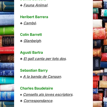
♣
Fauna Animal
.
Heribert Barrera
♣
Cambó
.
Colin Barrett
♣
Glanbeigh
.
Agustí Bartra
♣
El gall canta per tots dos
.
Sebastian Barry
♠
A la banda de Canaan
.
Charles Baudelaire
♠
Consells als joves escriptors
.
♣
Correspondance
.