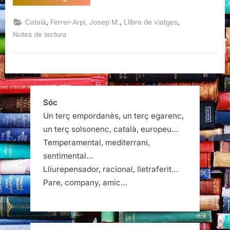
primer
estel
del
,
,
,
Català
Ferrer-Arpí, Josep M.
Llibre de viatges
capvespre
a
Notes de lectura
Angkor,
Josep
M.
Ferrer-
Arpí,
Editorial
Arrela,
Maó,
2014”
Sóc
Un terç empordanès, un terç egarenc,
un terç solsonenc, català, europeu…
Temperamental, mediterrani,
sentimental…
Lliurepensador, racional, lletraferit…
Pare, company, amic…