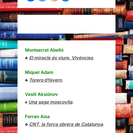
Montserrat Abelló
♣
El miracle és viure. Vivències
.
Miquel Adam
♣
Torero
d’hivern
.
Vasili Aksiónov
♠
Una saga moscovita
.
Ferran Aisa
♣
CNT, la força obrera de Catalunya
.