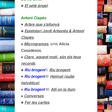
♣
El setè àngel
.
Antoni Clapés
♥
Arbre que s’allunyà
.
♣
Epistolari Jordi Arbonès & Antoni
Clapés
.
♠
Microgrames
, amb
Alícia
Casadesús
.
♠
Clars, aquest matí, són els teus
records
.
♣
Riu brogent
I:
Riu brogent
.
♥
Riu brogent
II:
Heimat (suite
helvètica)
.
♦
Riu brogent
III:
Allí on la llum
.
♠
Converses
.
♣
Fer les cartes
.