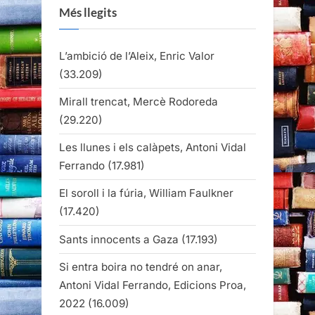
Més llegits
L’ambició de l’Aleix, Enric Valor
(33.209)
Mirall trencat, Mercè Rodoreda
(29.220)
Les llunes i els calàpets, Antoni Vidal
Ferrando
(17.981)
El soroll i la fúria, William Faulkner
(17.420)
Sants innocents a Gaza
(17.193)
Si entra boira no tendré on anar,
Antoni Vidal Ferrando, Edicions Proa,
2022
(16.009)