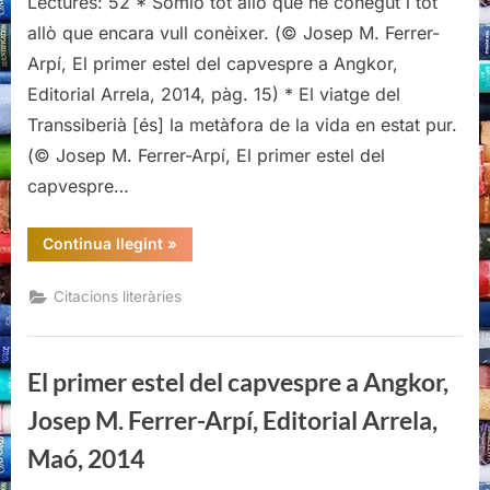
Lectures: 52 * Somio tot allò que he conegut i tot
M.
allò que encara vull conèixer. (© Josep M. Ferrer-
Ferrer-
Arpí, El primer estel del capvespre a Angkor,
Arpí,
Editorial Arrela, 2014, pàg. 15) * El viatge del
Editorial
Arrela
Transsiberià [és] la metàfora de la vida en estat pur.
(© Josep M. Ferrer-Arpí, El primer estel del
capvespre…
“Citacions
Continua llegint
»
literàries
d'El
primer
Citacions literàries
estel
del
capvespre
a
Angkor,
El primer estel del capvespre a Angkor,
Josep
M.
Ferrer-
Josep M. Ferrer-Arpí, Editorial Arrela,
Arpí,
Editorial
Maó, 2014
Arrela”