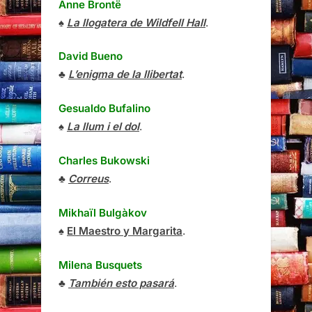
Anne Brontë
♠
La llogatera de Wildfell Hall
.
David Bueno
♣
L’enigma de la llibertat
.
Gesualdo Bufalino
♠
La llum i el dol
.
Charles Bukowski
♣
Correus
.
Mikhaïl Bulgàkov
♠
El Maestro y Margarita
.
Milena Busquets
♣
También esto pasará
.