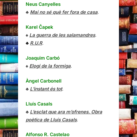
Neus Canyelles
♣
Mai no sé què fer fora de casa
.
Karel Čapek
♠
La guerra de les salamandres
.
♣
R.U.R
.
Joaquim Carbó
♠
Elogi de la formiga
.
Àngel Carbonell
♣
L’instant és tot
.
Lluís Casals
♣
L’esclat que ara m’ofrenes. Obra
poètica de Lluís Casals
.
Alfonso R. Castelao