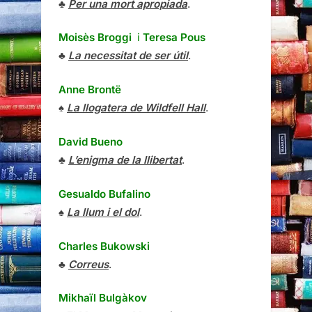
♣
Per una mort apropiada
.
Moisès Broggi
i
Teresa Pous
♣
La necessitat de ser útil
.
Anne Brontë
♠
La llogatera de Wildfell Hall
.
David Bueno
♣
L’enigma de la llibertat
.
Gesualdo Bufalino
♠
La llum i el dol
.
Charles Bukowski
♣
Correus
.
Mikhaïl Bulgàkov