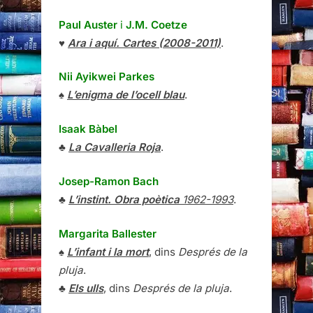
Paul Auster
i
J.M. Coetze
♥
Ara i aquí. Cartes (2008-2011)
.
Nii Ayikwei Parkes
♠
L’enigma de l’ocell blau
.
Isaak Bàbel
♣
La Cavalleria Roja
.
Josep-Ramon Bach
♣
L’instint. Obra poètica
1962-1993
.
Margarita Ballester
♠
L’infant i la mort
, dins
Després de la
pluja
.
♣
Els ulls
, dins
Després de la pluja
.