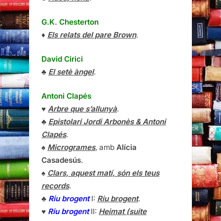
G.K. Chesterton
♦
Els relats del pare Brown
.
David Cirici
♣
El setè àngel
.
Antoni Clapés
♥
Arbre que s’allunyà
.
♣
Epistolari Jordi Arbonès & Antoni
Clapés
.
♠
Microgrames
, amb
Alícia
Casadesús
.
♠
Clars, aquest matí, són els teus
records
.
♣
Riu brogent
I:
Riu brogent
.
♥
Riu brogent
II:
Heimat (suite