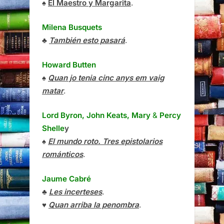
♠
El Maestro y Margarita
.
Milena Busquets
♣
También esto pasará
.
Howard Butten
♠
Quan jo tenia cinc anys em vaig
matar
.
Lord Byron, John Keats, Mary
&
Percy
Shelle
y
♠
El mundo roto. Tres epistolarios
románticos
.
Jaume Cabré
♣
Les incerteses
.
♥
Quan arriba la penombra
.