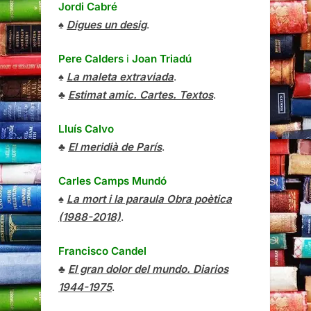
Jordi Cabré
♠
Digues un desig
.
Pere Calders
i
Joan Triadú
♠
La maleta extraviada
.
♣
Estimat amic. Cartes. Textos
.
Lluís Calvo
♣
El meridià de París
.
Carles Camps Mundó
♠
La mort i la paraula Obra poètica
(1988-2018)
.
Francisco Candel
♣
El gran dolor del mundo. Diarios
1944-1975
.