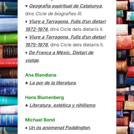
♥
Geografia espiritual de Catalunya
,
dins
Cicle de biografies III
.
♦
Viure a Tarragona, Fulls d’un dietari
1972-1974
, dins Cicle dels dietaris II.
♠
Viure a Tarragona, Fulls d’un dietari
1975-1976
, dins Cicle dels dietaris II.
♦
De França a Mèxic. Dietari de
viatge
.
Ana Blandiana
♣
La por de la literatura
.
Hans Blumenberg
♣
Literatura, estética y nihilismo
.
Michael Bond
♠
Un ós anomenat Paddington
.