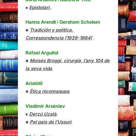
♠
Epistolari
,.
Hanna Arendt
i
Gershom Scholem
♣
Tradición y política.
Correspondencia (1939-1964)
.
Rafael Argullol
♣
Moisès Broggi, cirurgià, l’any 104 de
la seva vida
.
Aristòtil
♣
Ètica nicomaquea
.
Vladímir Arséniev
♠
Derzú Uzalà
.
♣
Pel país de l’Ussuri
.