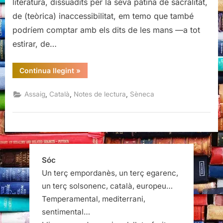
literatura, dissuadits per la seva pàtina de sacralitat,
de (teòrica) inaccessibilitat, em temo que també
podríem comptar amb els dits de les mans —a tot
estirar, de…
“¿És
Continua llegint
»
breu,
la
vida?,
,
,
,
Assaig
Català
Notes de lectura
Sèneca
Sèneca”
Sóc
Un terç empordanès, un terç egarenc,
un terç solsonenc, català, europeu…
Temperamental, mediterrani,
sentimental…