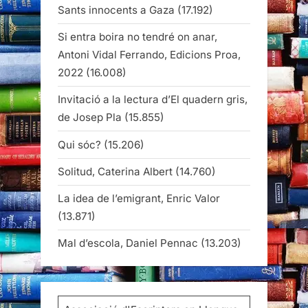
Sants innocents a Gaza
(17.192)
Si entra boira no tendré on anar,
Antoni Vidal Ferrando, Edicions Proa,
2022
(16.008)
Invitació a la lectura d’El quadern gris,
de Josep Pla
(15.855)
Qui sóc?
(15.206)
Solitud, Caterina Albert
(14.760)
La idea de l’emigrant, Enric Valor
(13.871)
Mal d’escola, Daniel Pennac
(13.203)