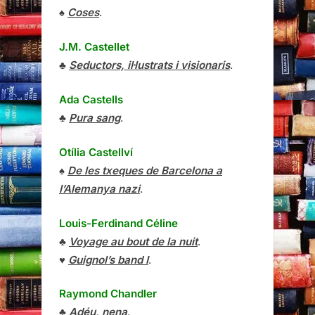
♠
Coses
.
J.M. Castellet
♣
Seductors, il·lustrats i visionaris
.
Ada Castells
♣
Pura sang
.
Otília Castellví
♠
De les txeques de Barcelona a
l’Alemanya nazi
.
Louis-Ferdinand Céline
♣
Voyage au bout de la nuit
.
♥
Guignol’s band I
.
Raymond Chandler
♣
Adéu, nena
.