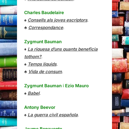
Charles Baudelaire
♠
Consells als joves escriptors
.
♣
Correspondance
.
Zygmunt Bauman
♦
La riquesa d’uns quants beneficia
tothom?
.
♠
Temps líquids
.
♣
Vida de consum
.
Zygmunt Bauman
i
Ezio Mauro
♠
Babel
.
Antony Beevor
♠
La guerra civil española
.
Jaume Benavente