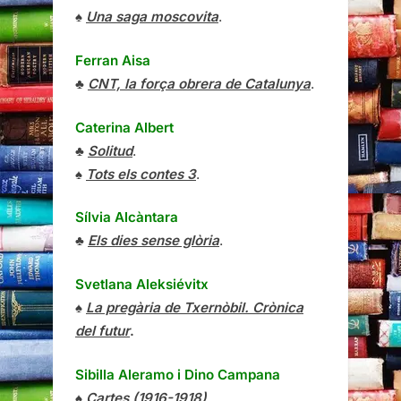
♠
Una saga moscovita
.
Ferran Aisa
♣
CNT, la força obrera de Catalunya
.
Caterina Albert
♣
Solitud
.
♠
Tots els contes 3
.
Sílvia Alcàntara
♣
Els dies sense glòria
.
Svetlana Aleksiévitx
♠
La pregària de Txernòbil. Crònica
del futur
.
Sibilla Aleramo
i
Dino Campana
♠
Cartes (1916-1918)
.