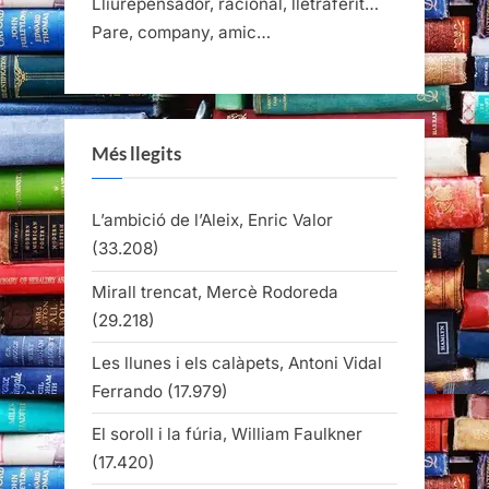
Lliurepensador, racional, lletraferit…
Pare, company, amic…
Més llegits
L’ambició de l’Aleix, Enric Valor
(33.208)
Mirall trencat, Mercè Rodoreda
(29.218)
Les llunes i els calàpets, Antoni Vidal
Ferrando
(17.979)
El soroll i la fúria, William Faulkner
(17.420)