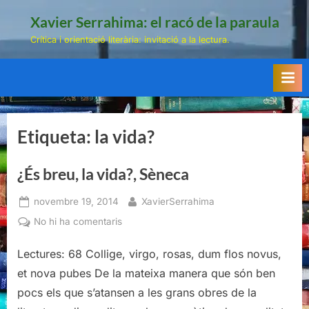
Skip
Xavier Serrahima: el racó de la paraula
to
Crítica i orientació literària: invitació a la lectura.
content
Etiqueta:
la vida?
¿És breu, la vida?, Sèneca
Posted
By
novembre 19, 2014
XavierSerrahima
on
a
No hi ha comentaris
¿És
breu,
Lectures: 68 Collige, virgo, rosas, dum flos novus,
la
et nova pubes De la mateixa manera que són ben
vida?,
pocs els que s’atansen a les grans obres de la
Sèneca