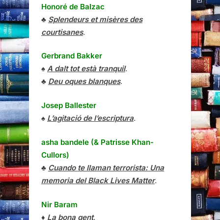
Honoré de Balzac
♣
Splendeurs et misères des
courtisanes
.
Gerbrand Bakker
♠
A dalt tot està tranquil
.
♣
Deu oques blanques
.
Josep Ballester
♠
L’agitació de l’escriptura
.
asha bandele (& Patrisse Khan-
Cullors)
♣
Cuando te llaman terrorista: Una
memoria del Black Lives Matter
.
Nir Baram
♦
La bona gent
.