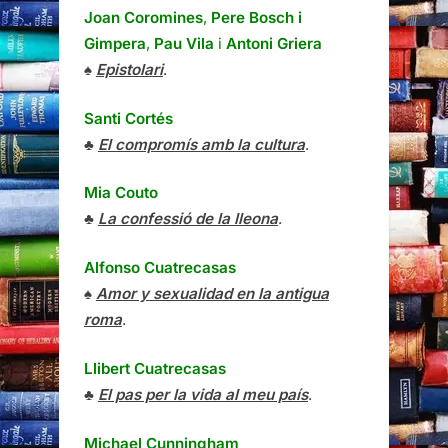
Joan Coromines
,
Pere Bosch i
Gimpera
,
Pau Vila
i
Antoni Griera
♠
Epistolari
.
Santi Cortés
♣
El compromís amb la cultura
.
Mia Couto
♣
La confessió de la lleona
.
Alfonso Cuatrecasas
♠
Amor y sexualidad en la antigua
roma
.
Llibert Cuatrecasas
♣
El pas per la vida al meu país
.
Michael Cunningham