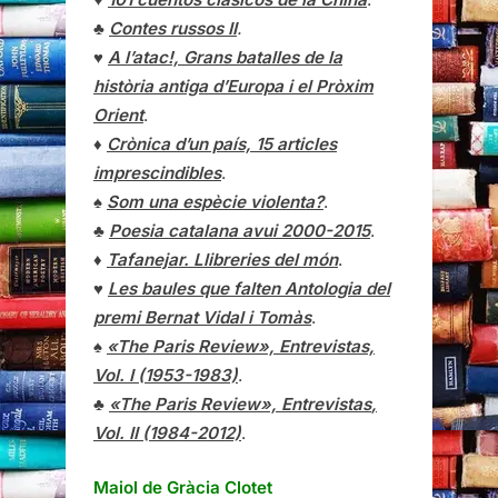
♣
Contes russos II
.
♥
A l’atac!, Grans batalles de la
història antiga d’Europa i el Pròxim
Orient
.
♦
Crònica d’un país, 15 articles
imprescindibles
.
♠
Som una espècie violenta?
.
♣
Poesia catalana avui 2000-2015
.
♦
Tafanejar. Llibreries del món
.
♥
Les baules que falten Antologia del
premi Bernat Vidal i Tomàs
.
♠
«The Paris Review», Entrevistas,
Vol. I (1953-1983)
.
♣
«The Paris Review»,
Entrevistas
,
Vol. II (1984-2012)
.
Maiol de Gràcia Clotet