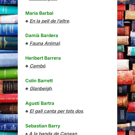
Maria Barbal
♣
En la pell de l’altre
.
Damià Bardera
♣
Fauna Animal
.
Heribert Barrera
♣
Cambó
.
Colin Barrett
♣
Glanbeigh
.
Agustí Bartra
♣
El gall canta per tots dos
.
Sebastian Barry
♠
A la banda de Canaan
.