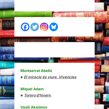
Montserrat Abelló
♣
El miracle és viure. Vivències
.
Miquel Adam
♣
Torero
d’hivern
.
Vasili Aksiónov