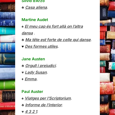
Silvio d’Arzo
♣
Casa aliena
.
Martine Audet
♠
El meu cap és fort allà on l’altra
dansa
.
♣
Ma tête est forte de celle qui danse
.
♥
Des formes utiles
.
Jane Austen
♣
Orgull i prejudici
.
♥
Lady Susan
.
♦
Emma
.
Paul Auster
♠
Viatges per l’Scriptorium
.
♣
Informe de l’interior
.
♥
4 3 2 1
.