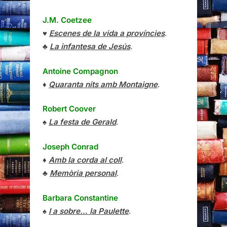
J.M. Coetzee
♥
Escenes de la vida a províncies
.
♣
La infantesa de Jesús
.
Antoine Compagnon
♦
Quaranta nits amb Montaigne
.
Robert Coover
♠
La festa de Gerald
.
Joseph Conrad
♦
Amb la corda al coll
.
♣
Memòria personal
.
Barbara Constantine
♠
I a sobre… la Paulette
.