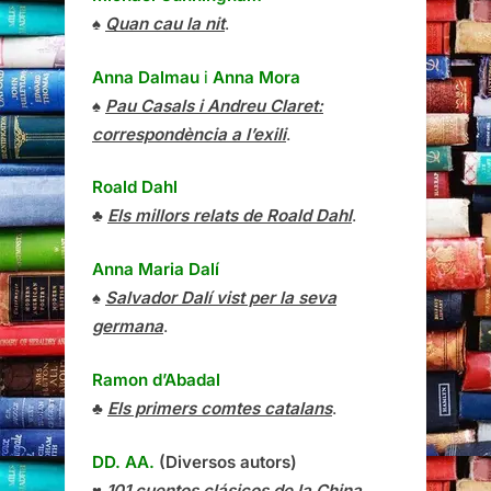
♠
Quan cau la nit
.
Anna Dalmau
i
Anna Mora
♠
Pau Casals i Andreu Claret:
correspondència a l’exili
.
Roald Dahl
♣
Els millors relats de Roald Dahl
.
Anna Maria Dalí
♠
Salvador Dalí vist per la seva
germana
.
Ramon d’Abadal
♣
Els primers comtes catalans
.
DD. AA.
(Diversos autors)
♥
101 cuentos clásicos de la China
.