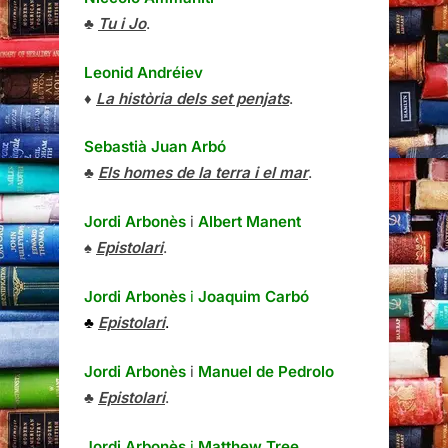
♣
Tu i Jo
.
Leonid Andréiev
♦
La història dels set penjats
.
Sebastià Juan Arbó
♣
Els homes de la terra i el mar
.
Jordi Arbonès
i
Albert Manent
♠
Epistolari
.
Jordi Arbonès
i
Joaquim Carbó
♣
Epistolari
.
Jordi Arbonès
i
Manuel de Pedrolo
♣
Epistolari
.
Jordi Arbonès
i
Matthew Tree