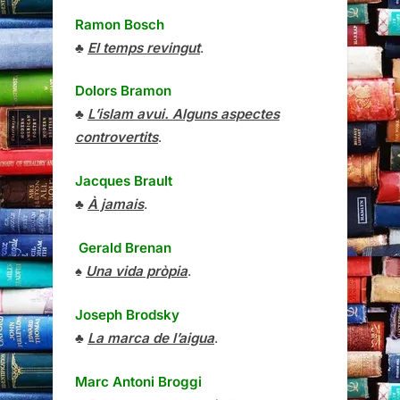
Ramon Bosch
♣
El temps revingut
.
Dolors Bramon
♣
L’islam avui. Alguns aspectes
controvertits
.
Jacques Brault
♣
À jamais
.
Gerald Brenan
♠
Una vida pròpia
.
Joseph Brodsky
♣
La marca de l’aigua
.
Marc Antoni Broggi