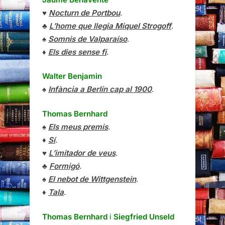
♥
Nocturn de Portbou
.
♣
L’home que llegia Miquel Strogoff
.
♠
Somnis de Valparaíso
.
♦
Els dies sense fi
.
Walter Benjamin
♠
Infància a Berlín cap al 1900
.
Thomas Bernhard
♠
Els meus premis
.
♦
Sí
.
♥
L’imitador de veus
.
♣
Formigó
.
♠
El nebot de Wittgenstein
.
♦
Tala
.
Thomas Bernhard
i
Siegfried Unseld