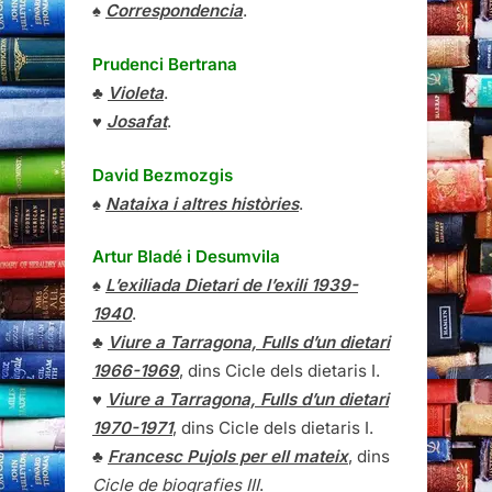
♠
Correspondencia
.
Prudenci Bertrana
♣
Violeta
.
♥
Josafat
.
David Bezmozgis
♠
Nataixa i altres històries
.
Artur Bladé i Desumvila
♠
L’exiliada Dietari de l’exili 1939-
1940
.
♣
Viure a Tarragona, Fulls d’un dietari
1966-1969
, dins Cicle dels dietaris I.
♥
Viure a Tarragona, Fulls d’un dietari
1970-1971
, dins Cicle dels dietaris I.
♣
Francesc Pujols per ell mateix
, dins
Cicle de biografies III
.