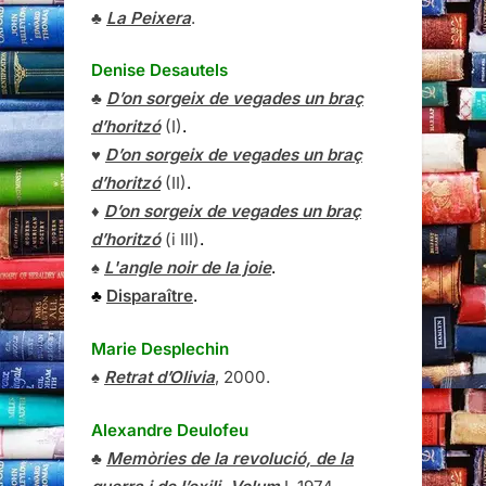
♣
La Peixera
.
Denise Desautels
♣
D’on sorgeix de vegades un braç
d’horitzó
(I)
.
♥
D’on sorgeix de vegades un braç
d’horitzó
(II)
.
♦
D’on sorgeix de vegades un braç
d’horitzó
(i III)
.
♠
L'angle noir de la joie
.
♣
Disparaître
.
Marie Desplechin
♠
Retrat d’Olivia
, 2000.
Alexandre Deulofeu
♣
Memòries de la revolució, de la