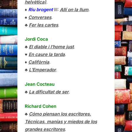
helvètica)
.
♦
Riu brogent
III:
Allí on la llum
.
♠
Converses
.
♣
Fer les cartes
.
Jordi Coca
♣
El diable i l’home just
.
♥
En caure la tarda
.
♦
Califòrnia
.
♣
L’Emperador
.
Jean Cocteau
♣
La dificultat de ser
.
Richard Cohen
♣
Cómo piensan los escritores.
Técnicas, manías y miedos de los
grandes escritores
.