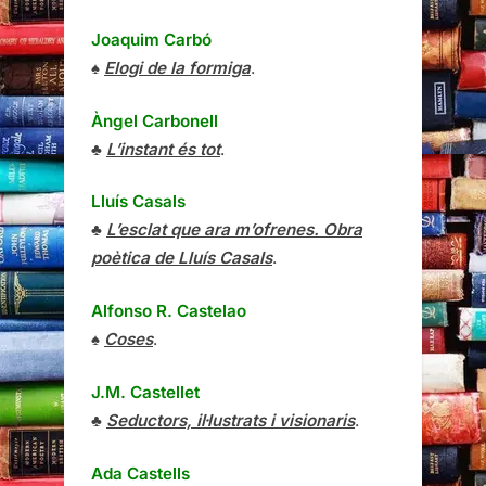
Joaquim Carbó
♠
Elogi de la formiga
.
Àngel Carbonell
♣
L’instant és tot
.
Lluís Casals
♣
L’esclat que ara m’ofrenes. Obra
poètica de Lluís Casals
.
Alfonso R. Castelao
♠
Coses
.
J.M. Castellet
♣
Seductors, il·lustrats i visionaris
.
Ada Castells