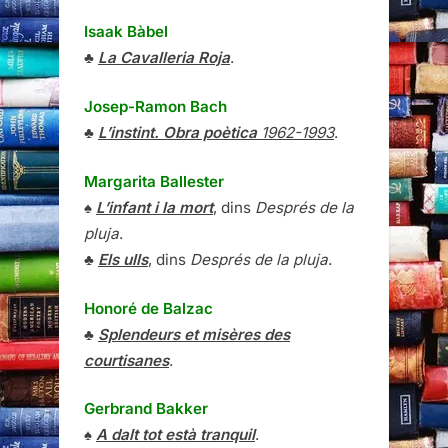
Isaak Bàbel
♣
La Cavalleria Roja
.
Josep-Ramon Bach
♣
L’instint. Obra poètica
1962-1993
.
Margarita Ballester
♠
L’infant i la mort
, dins
Després de la
pluja
.
♣
Els ulls
, dins
Després de la pluja
.
Honoré de Balzac
♣
Splendeurs et misères des
courtisanes
.
Gerbrand Bakker
♠
A dalt tot està tranquil
.