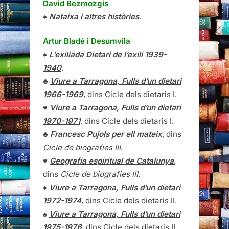
David Bezmozgis
♠
Nataixa i altres històries
.
Artur Bladé i Desumvila
♠
L’exiliada Dietari de l’exili 1939-
1940
.
♣
Viure a Tarragona, Fulls d’un dietari
1966-1969
, dins Cicle dels dietaris I.
♥
Viure a Tarragona, Fulls d’un dietari
1970-1971
, dins Cicle dels dietaris I.
♣
Francesc Pujols per ell mateix
, dins
Cicle de biografies III
.
♥
Geografia espiritual de Catalunya
,
dins
Cicle de biografies III
.
♦
Viure a Tarragona, Fulls d’un dietari
1972-1974
, dins Cicle dels dietaris II.
♠
Viure a Tarragona, Fulls d’un dietari
1975-1976
, dins Cicle dels dietaris II.