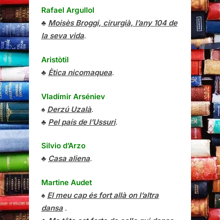
Rafael Argullol
♣
Moisès Broggi, cirurgià, l’any 104 de
la seva vida
.
Aristòtil
♣
Ètica nicomaquea
.
Vladímir Arséniev
♠
Derzú Uzalà
.
♣
Pel país de l’Ussuri
.
Silvio d’Arzo
♣
Casa aliena
.
Martine Audet
♠
El meu cap és fort allà on l’altra
dansa
.