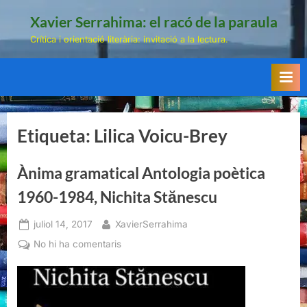
Skip
Xavier Serrahima: el racó de la paraula
to
Crítica i orientació literària: invitació a la lectura.
content
Etiqueta:
Lilica Voicu-Brey
Ànima gramatical Antologia poètica
1960-1984, Nichita Stănescu
Posted
By
juliol 14, 2017
XavierSerrahima
on
a
No hi ha comentaris
Ànima
gramatical
Antologia
poètica