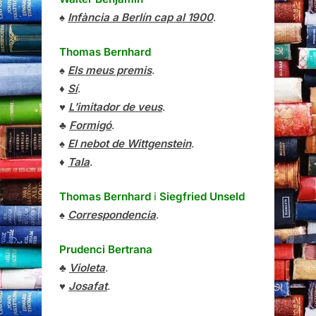
♠
Infància a Berlín cap al 1900
.
Thomas Bernhard
♠
Els meus premis
.
♦
Sí
.
♥
L’imitador de veus
.
♣
Formigó
.
♠
El nebot de Wittgenstein
.
♦
Tala
.
Thomas Bernhard
i
Siegfried Unseld
♠
Correspondencia
.
Prudenci Bertrana
♣
Violeta
.
♥
Josafat
.