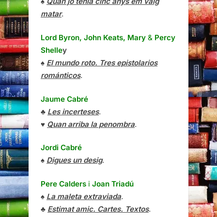
♠
Quan jo tenia cinc anys em vaig
matar
.
Lord Byron, John Keats, Mary
&
Percy
Shelle
y
♠
El mundo roto. Tres epistolarios
románticos
.
Jaume Cabré
♣
Les incerteses
.
♥
Quan arriba la penombra
.
Jordi Cabré
♠
Digues un desig
.
Pere Calders
i
Joan Triadú
♠
La maleta extraviada
.
♣
Estimat amic. Cartes. Textos
.