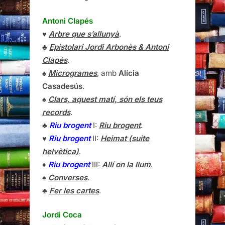
Antoni Clapés
♥
Arbre que s’allunyà
.
♣
Epistolari Jordi Arbonès & Antoni
Clapés
.
♠
Microgrames
, amb
Alícia
Casadesús
.
♠
Clars, aquest matí, són els teus
records
.
♣
Riu brogent
I:
Riu brogent
.
♥
Riu brogent
II:
Heimat (suite
helvètica)
.
♦
Riu brogent
III:
Allí on la llum
.
♠
Converses
.
♣
Fer les cartes
.
Jordi Coca