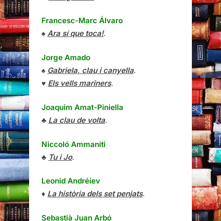
Francesc-Marc Álvaro
♠
Ara sí que toca!
.
Jorge Amado
♠
Gabriela, clau i canyella
.
♥
Els vells mariners
.
Joaquim Amat-Piniella
♣
La clau de volta
.
Niccoló Ammaniti
♣
Tu i Jo
.
Leonid Andréiev
♦
La història dels set penjats
.
Sebastià Juan Arbó