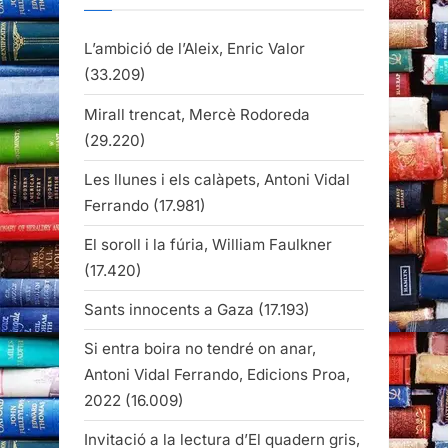
L’ambició de l’Aleix, Enric Valor
(33.209)
Mirall trencat, Mercè Rodoreda
(29.220)
Les llunes i els calàpets, Antoni Vidal
Ferrando
(17.981)
El soroll i la fúria, William Faulkner
(17.420)
Sants innocents a Gaza
(17.193)
Si entra boira no tendré on anar,
Antoni Vidal Ferrando, Edicions Proa,
2022
(16.009)
Invitació a la lectura d’El quadern gris,