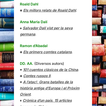
Roald Dahl
♣
Els millors relats de Roald Dahl
.
Anna Maria Dalí
♠
Salvador Dalí vist per la seva
germana
.
Ramon d’Abadal
♣
Els primers comtes catalans
.
DD. AA.
(Diversos autors)
♥
101 cuentos clásicos de la China
.
♣
Contes russos II
.
♥
A l’atac!, Grans batalles de la
història antiga d’Europa i el Pròxim
Orient
.
♦
Crònica d’un país, 15 articles