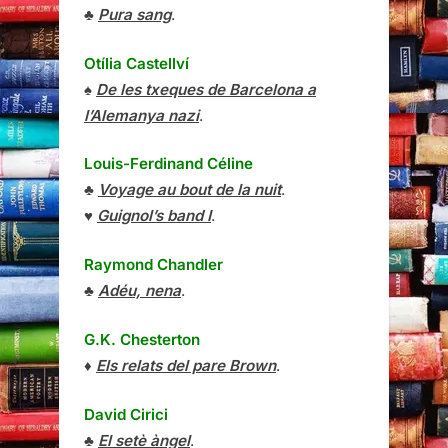
♣
Pura sang
.
Otília Castellví
♠
De les txeques de Barcelona a
l’Alemanya nazi
.
Louis-Ferdinand Céline
♣
Voyage au bout de la nuit
.
♥
Guignol’s band I
.
Raymond Chandler
♣
Adéu, nena
.
G.K. Chesterton
♦
Els relats del pare Brown
.
David Cirici
♣
El setè àngel
.