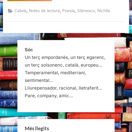
gramatical
Antologia
poètica
,
,
,
Català
Notes de lectura
Poesia
Stănescu, Nichita
1960-
1984,
Nichita
Stănescu”
Sóc
Un terç empordanès, un terç egarenc,
un terç solsonenc, català, europeu…
Temperamental, mediterrani,
sentimental…
Lliurepensador, racional, lletraferit…
Pare, company, amic…
Més llegits