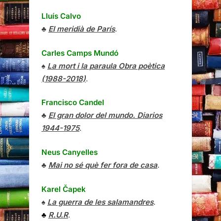
Lluís Calvo
♣
El meridià de París
.
Carles Camps Mundó
♠
La mort i la paraula Obra poètica
(1988-2018)
.
Francisco Candel
♣
El gran dolor del mundo. Diarios
1944-1975
.
Neus Canyelles
♣
Mai no sé què fer fora de casa
.
Karel Čapek
♠
La guerra de les salamandres
.
♣
R.U.R
.