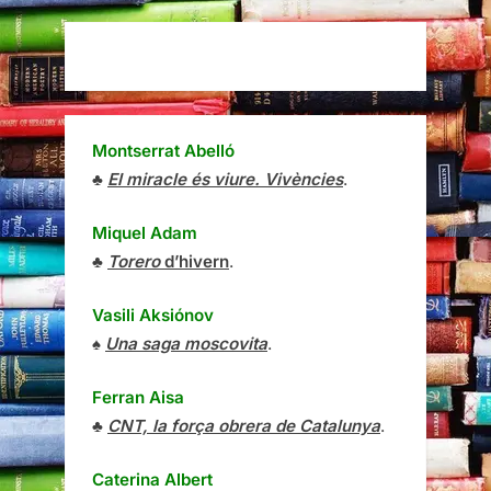
Montserrat Abelló
♣
El miracle és viure. Vivències
.
Miquel Adam
♣
Torero
d’hivern
.
Vasili Aksiónov
♠
Una saga moscovita
.
Ferran Aisa
♣
CNT, la força obrera de Catalunya
.
Caterina Albert