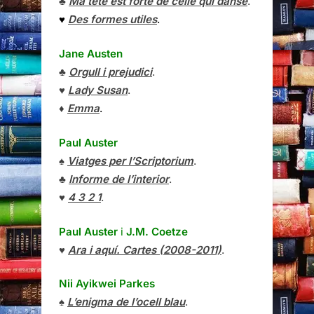
♣
Ma tête est forte de celle qui danse
.
♥
Des formes utiles
.
Jane Austen
♣
Orgull i prejudici
.
♥
Lady Susan
.
♦
Emma
.
Paul Auster
♠
Viatges per l’Scriptorium
.
♣
Informe de l’interior
.
♥
4 3 2 1
.
Paul Auster
i
J.M. Coetze
♥
Ara i aquí. Cartes (2008-2011)
.
Nii Ayikwei Parkes
♠
L’enigma de l’ocell blau
.