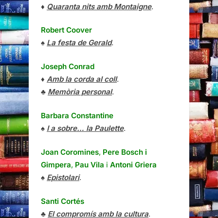
♦
Quaranta nits amb Montaigne
.
Robert Coover
♠
La festa de Gerald
.
Joseph Conrad
♦
Amb la corda al coll
.
♣
Memòria personal
.
Barbara Constantine
♠
I a sobre… la Paulette
.
Joan Coromines
,
Pere Bosch i
Gimpera
,
Pau Vila
i
Antoni Griera
♠
Epistolari
.
Santi Cortés
♣
El compromís amb la cultura
.