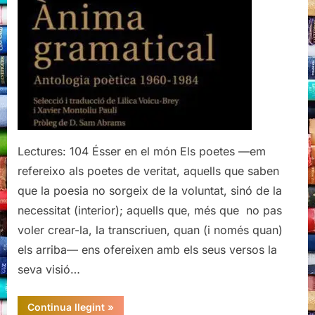
1960-
1984,
Nichita
Stănescu
Lectures: 104 Ésser en el món Els poetes —em
refereixo als poetes de veritat, aquells que saben
que la poesia no sorgeix de la voluntat, sinó de la
necessitat (interior); aquells que, més que no pas
voler crear-la, la transcriuen, quan (i només quan)
els arriba— ens ofereixen amb els seus versos la
seva visió…
“Ànima
Continua llegint
»