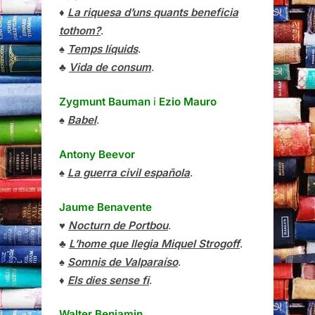
♦
La riquesa d’uns quants beneficia
tothom?
.
♠
Temps líquids
.
♣
Vida de consum
.
Zygmunt Bauman
i
Ezio Mauro
♠
Babel
.
Antony Beevor
♠
La guerra civil española
.
Jaume Benavente
♥
Nocturn de Portbou
.
♣
L’home que llegia Miquel Strogoff
.
♠
Somnis de Valparaíso
.
♦
Els dies sense fi
.
Walter Benjamin