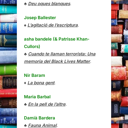
♣
Deu oques blanques
.
Josep Ballester
♠
L’agitació de l’escriptura
.
asha bandele (& Patrisse Khan-
Cullors)
♣
Cuando te llaman terrorista: Una
memoria del Black Lives Matter
.
Nir Baram
♦
La bona gent
.
Maria Barbal
♣
En la pell de l’altre
.
Damià Bardera
♣
Fauna Animal
.