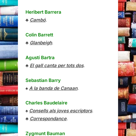
Heribert Barrera
♣
Cambó
.
Colin Barrett
♣
Glanbeigh
.
Agustí Bartra
♣
El gall canta per tots dos
.
Sebastian Barry
♠
A la banda de Canaan
.
Charles Baudelaire
♠
Consells als joves escriptors
.
♣
Correspondance
.
Zygmunt Bauman