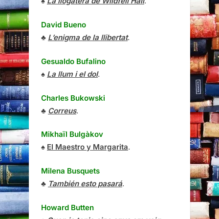
♠
La llogatera de Wildfell Hall
.
David Bueno
♣
L’enigma de la llibertat
.
Gesualdo Bufalino
♠
La llum i el dol
.
Charles Bukowski
♣
Correus
.
Mikhaïl Bulgàkov
♠
El Maestro y Margarita
.
Milena Busquets
♣
También esto pasará
.
Howard Butten