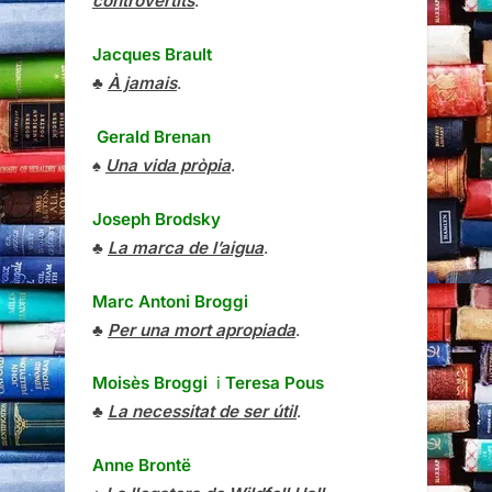
controvertits
.
Jacques Brault
♣
À jamais
.
Gerald Brenan
♠
Una vida pròpia
.
Joseph Brodsky
♣
La marca de l’aigua
.
Marc Antoni Broggi
♣
Per una mort apropiada
.
Moisès Broggi
i
Teresa Pous
♣
La necessitat de ser útil
.
Anne Brontë