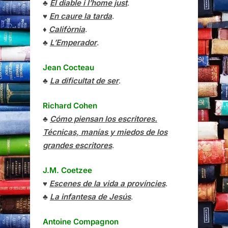
♣
El diable i l’home just
.
♥
En caure la tarda
.
♦
Califòrnia
.
♣
L’Emperador
.
Jean Cocteau
♣
La dificultat de ser
.
Richard Cohen
♣
Cómo piensan los escritores.
Técnicas, manías y miedos de los
grandes escritores
.
J.M. Coetzee
♥
Escenes de la vida a províncies
.
♣
La infantesa de Jesús
.
Antoine Compagnon