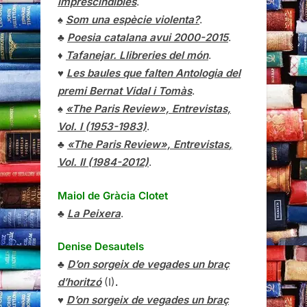
imprescindibles
.
♠
Som una espècie violenta?
.
♣
Poesia catalana avui 2000-2015
.
♦
Tafanejar. Llibreries del món
.
♥
Les baules que falten Antologia del
premi Bernat Vidal i Tomàs
.
♠
«The Paris Review», Entrevistas,
Vol. I (1953-1983)
.
♣
«The Paris Review»,
Entrevistas
,
Vol. II (1984-2012)
.
Maiol de Gràcia Clotet
♣
La Peixera
.
Denise Desautels
♣
D’on sorgeix de vegades un braç
d’horitzó
(I)
.
♥
D’on sorgeix de vegades un braç