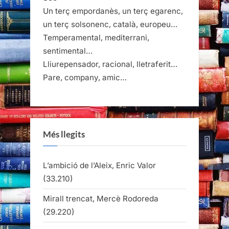
Un terç empordanès, un terç egarenc,
un terç solsonenc, català, europeu…
Temperamental, mediterrani,
sentimental…
Lliurepensador, racional, lletraferit…
Pare, company, amic…
Més llegits
L’ambició de l’Aleix, Enric Valor
(33.210)
Mirall trencat, Mercè Rodoreda
(29.220)