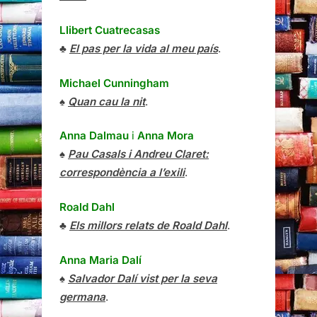
Llibert Cuatrecasas
♣
El pas per la vida al meu país
.
Michael Cunningham
♠
Quan cau la nit
.
Anna Dalmau
i
Anna Mora
♠
Pau Casals i Andreu Claret:
correspondència a l’exili
.
Roald Dahl
♣
Els millors relats de Roald Dahl
.
Anna Maria Dalí
♠
Salvador Dalí vist per la seva
germana
.