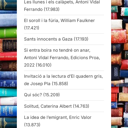
Les llunes i els calàpets, Antoni Vidal
Ferrando
(17.983)
El soroll i la fúria, William Faulkner
(17.421)
Sants innocents a Gaza
(17.193)
Si entra boira no tendré on anar,
Antoni Vidal Ferrando, Edicions Proa,
2022
(16.010)
Invitació a la lectura d’El quadern gris,
de Josep Pla
(15.858)
Qui sóc?
(15.209)
Solitud, Caterina Albert
(14.763)
La idea de l’emigrant, Enric Valor
(13.873)