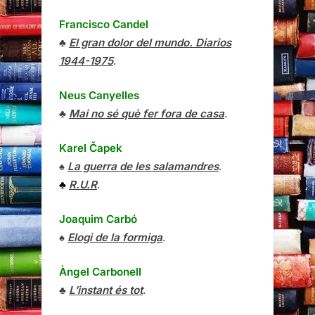
Francisco Candel
♣
El gran dolor del mundo. Diarios
1944-1975
.
Neus Canyelles
♣
Mai no sé què fer fora de casa
.
Karel Čapek
♠
La guerra de les salamandres
.
♣
R.U.R
.
Joaquim Carbó
♠
Elogi de la formiga
.
Àngel Carbonell
♣
L’instant és tot
.