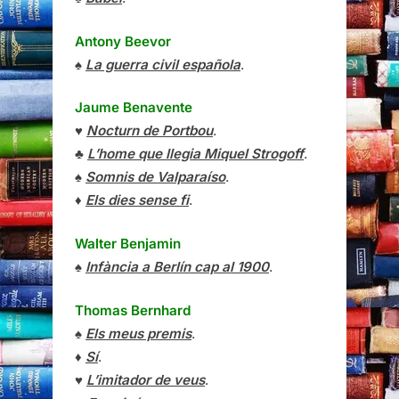
Antony Beevor
♠
La guerra civil española
.
Jaume Benavente
♥
Nocturn de Portbou
.
♣
L’home que llegia Miquel Strogoff
.
♠
Somnis de Valparaíso
.
♦
Els dies sense fi
.
Walter Benjamin
♠
Infància a Berlín cap al 1900
.
Thomas Bernhard
♠
Els meus premis
.
♦
Sí
.
♥
L’imitador de veus
.