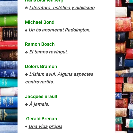
♣
Literatura, estética y nihilismo
.
Michael Bond
♠
Un ós anomenat Paddington
.
Ramon Bosch
♣
El temps revingut
.
Dolors Bramon
♣
L’islam avui. Alguns aspectes
controvertits
.
Jacques Brault
♣
À jamais
.
Gerald Brenan
♠
Una vida pròpia
.