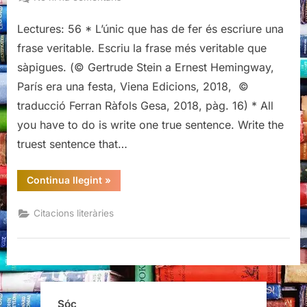
Citacions
Lectures: 56 * L’únic que has de fer és escriure una
de
París
frase veritable. Escriu la frase més veritable que
era
sàpigues. (© Gertrude Stein a Ernest Hemingway,
una
París era una festa, Viena Edicions, 2018, ©
festa,
traducció Ferran Ràfols Gesa, 2018, pàg. 16) * All
Ernest
Hemingway
you have to do is write one true sentence. Write the
truest sentence that…
“Citacions
Continua llegint
»
de
París
era
Citacions literàries
una
festa,
Ernest
Hemingway”
Sóc