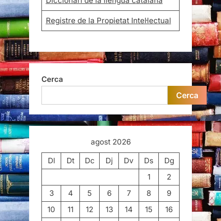
Diccionari de la llengua catalana
Registre de la Propietat Intel·lectual
Cerca
Cerca
agost 2026
Dl
Dt
Dc
Dj
Dv
Ds
Dg
1
2
3
4
5
6
7
8
9
10
11
12
13
14
15
16