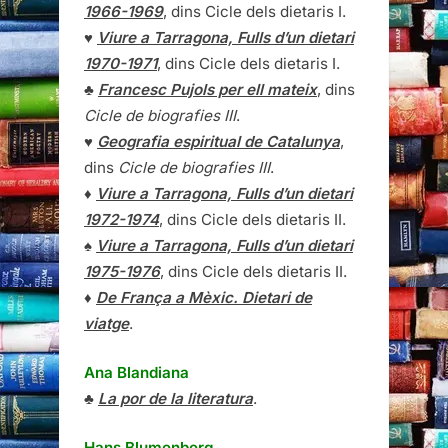
1966-1969
, dins Cicle dels dietaris I.
♥
Viure a Tarragona, Fulls d’un dietari
1970-1971
, dins Cicle dels dietaris I.
♣
Francesc Pujols per ell mateix
, dins
Cicle de biografies III
.
♥
Geografia espiritual de Catalunya
,
dins
Cicle de biografies III
.
♦
Viure a Tarragona, Fulls d’un dietari
1972-1974
, dins Cicle dels dietaris II.
♠
Viure a Tarragona, Fulls d’un dietari
1975-1976
, dins Cicle dels dietaris II.
♦
De França a Mèxic. Dietari de
viatge
.
Ana Blandiana
♣
La por de la literatura
.
Hans Blumenberg