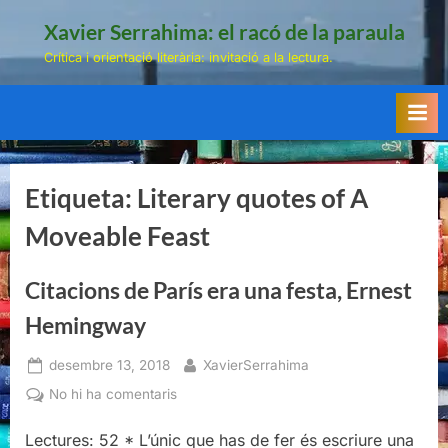
Skip
Xavier Serrahima: el racó de la paraula
to
Crítica i orientació literària: invitació a la lectura.
content
Etiqueta:
Literary quotes of A
Moveable Feast
Citacions de París era una festa, Ernest
Hemingway
Posted
By
desembre 13, 2018
XavierSerrahima
on
a
No hi ha comentaris
Citacions
Lectures: 52 * L’únic que has de fer és escriure una
de