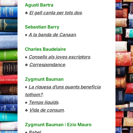
Agustí Bartra
♣
El gall canta per tots dos
.
Sebastian Barry
♠
A la banda de Canaan
.
Charles Baudelaire
♠
Consells als joves escriptors
.
♣
Correspondance
.
Zygmunt Bauman
♦
La riquesa d’uns quants beneficia
tothom?
.
♠
Temps líquids
.
♣
Vida de consum
.
Zygmunt Bauman
i
Ezio Mauro
♠
Babel
.