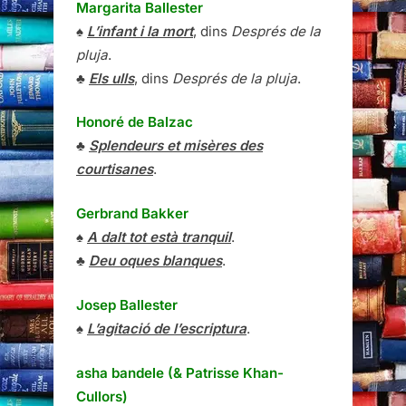
Margarita Ballester
♠
L’infant i la mort
, dins
Després de la
pluja
.
♣
Els ulls
, dins
Després de la pluja
.
Honoré de Balzac
♣
Splendeurs et misères des
courtisanes
.
Gerbrand Bakker
♠
A dalt tot està tranquil
.
♣
Deu oques blanques
.
Josep Ballester
♠
L’agitació de l’escriptura
.
asha bandele (& Patrisse Khan-
Cullors)