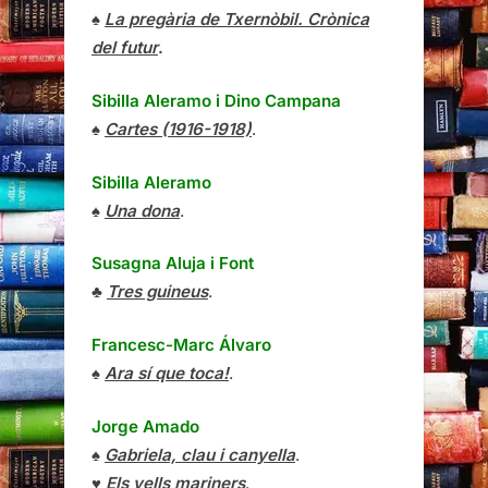
♠
La pregària de Txernòbil. Crònica
del futur
.
Sibilla Aleramo
i
Dino Campana
♠
Cartes (1916-1918)
.
Sibilla Aleramo
♠
Una dona
.
Susagna Aluja i Font
♣
Tres guineus
.
Francesc-Marc Álvaro
♠
Ara sí que toca!
.
Jorge Amado
♠
Gabriela, clau i canyella
.
♥
Els vells mariners
.