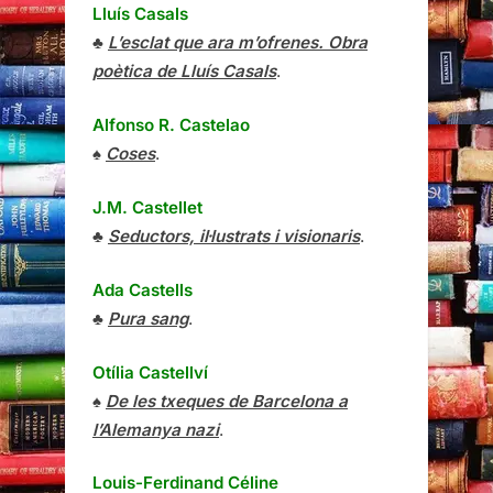
Lluís Casals
♣
L’esclat que ara m’ofrenes. Obra
poètica de Lluís Casals
.
Alfonso R. Castelao
♠
Coses
.
J.M. Castellet
♣
Seductors, il·lustrats i visionaris
.
Ada Castells
♣
Pura sang
.
Otília Castellví
♠
De les txeques de Barcelona a
l’Alemanya nazi
.
Louis-Ferdinand Céline