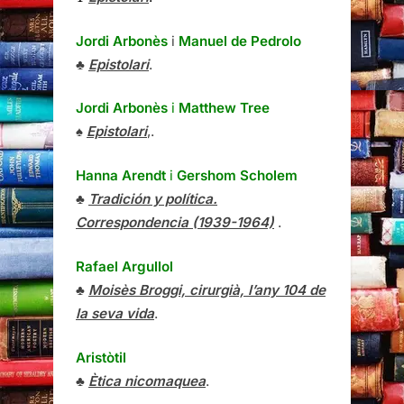
Jordi Arbonès
i
Manuel de Pedrolo
♣
Epistolari
.
Jordi Arbonès
i
Matthew Tree
♠
Epistolari
,.
Hanna Arendt
i
Gershom Scholem
♣
Tradición y política.
Correspondencia (1939-1964)
.
Rafael Argullol
♣
Moisès Broggi, cirurgià, l’any 104 de
la seva vida
.
Aristòtil
♣
Ètica nicomaquea
.