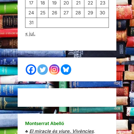
17
18
19
20
21
22
23
24
25
26
27
28
29
30
31
« jul.
Montserrat Abelló
♣
El miracle és viure. Vivències
.