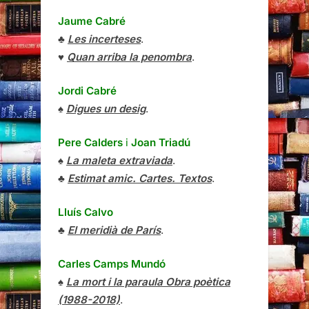
Jaume Cabré
♣
Les incerteses
.
♥
Quan arriba la penombra
.
Jordi Cabré
♠
Digues un desig
.
Pere Calders
i
Joan Triadú
♠
La maleta extraviada
.
♣
Estimat amic. Cartes. Textos
.
Lluís Calvo
♣
El meridià de París
.
Carles Camps Mundó
♠
La mort i la paraula Obra poètica
(1988-2018)
.