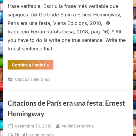
París
frase veritable. Escriu la frase més veritable que
era
sàpigues. (© Gertrude Stein a Ernest Hemingway,
una
París era una festa, Viena Edicions, 2018, ©
festa,
traducció Ferran Ràfols Gesa, 2018, pàg. 16) * All
Ernest
Hemingway
you have to do is write one true sentence. Write the
truest sentence that…
“Citacions
Continua llegint
»
de
París
era
Citacions literàries
una
festa,
Ernest
Hemingway”
Citacions de París era una festa, Ernest
Hemingway
Posted
By
desembre 13, 2018
XavierSerrahima
on
a
No hi ha comentaris