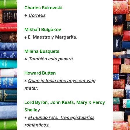
Charles Bukowski
♣
Correus
.
Mikhaïl Bulgàkov
♠
El Maestro y Margarita
.
Milena Busquets
♣
También esto pasará
.
Howard Butten
♠
Quan jo tenia cinc anys em vaig
matar
.
Lord Byron, John Keats, Mary
&
Percy
Shelle
y
♠
El mundo roto. Tres epistolarios
románticos
.