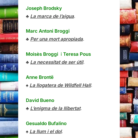
Joseph Brodsky
♣
La marca de l’aigua
.
Marc Antoni Broggi
♣
Per una mort apropiada
.
Moisès Broggi
i
Teresa Pous
♣
La necessitat de ser útil
.
Anne Brontë
♠
La llogatera de Wildfell Hall
.
David Bueno
♣
L’enigma de la llibertat
.
Gesualdo Bufalino
♠
La llum i el dol
.