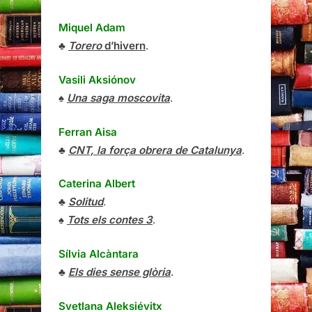
Miquel Adam
♣
Torero
d’hivern
.
Vasili Aksiónov
♠
Una saga moscovita
.
Ferran Aisa
♣
CNT, la força obrera de Catalunya
.
Caterina Albert
♣
Solitud
.
♠
Tots els contes 3
.
Sílvia Alcàntara
♣
Els dies sense glòria
.
Svetlana Aleksiévitx