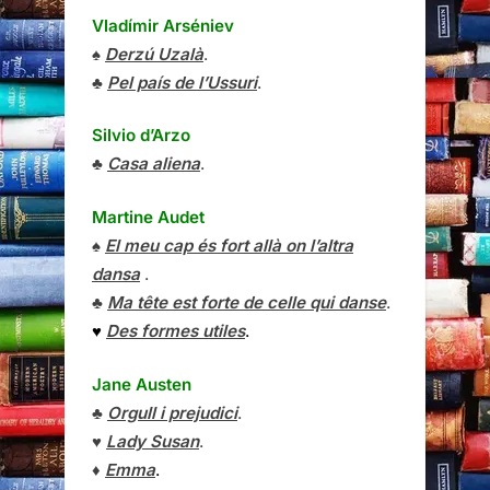
Vladímir Arséniev
♠
Derzú Uzalà
.
♣
Pel país de l’Ussuri
.
Silvio d’Arzo
♣
Casa aliena
.
Martine Audet
♠
El meu cap és fort allà on l’altra
dansa
.
♣
Ma tête est forte de celle qui danse
.
♥
Des formes utiles
.
Jane Austen
♣
Orgull i prejudici
.
♥
Lady Susan
.
♦
Emma
.