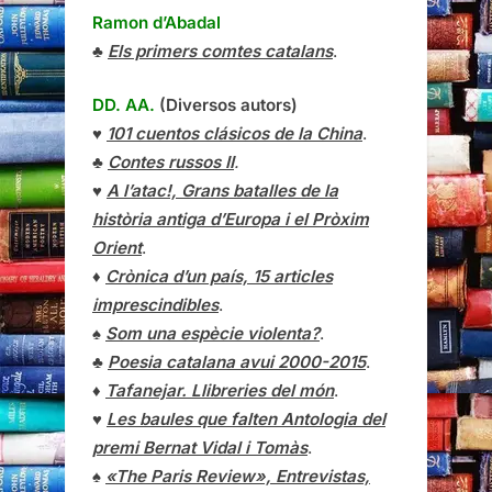
Ramon d’Abadal
♣
Els primers comtes catalans
.
DD. AA.
(Diversos autors)
♥
101 cuentos clásicos de la China
.
♣
Contes russos II
.
♥
A l’atac!, Grans batalles de la
història antiga d’Europa i el Pròxim
Orient
.
♦
Crònica d’un país, 15 articles
imprescindibles
.
♠
Som una espècie violenta?
.
♣
Poesia catalana avui 2000-2015
.
♦
Tafanejar. Llibreries del món
.
♥
Les baules que falten Antologia del
premi Bernat Vidal i Tomàs
.
♠
«The Paris Review», Entrevistas,