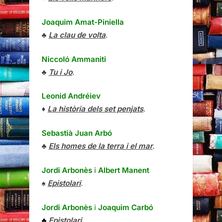
Joaquim Amat-Piniella
♣
La clau de volta
.
Niccoló Ammaniti
♣
Tu i Jo
.
Leonid Andréiev
♦
La història dels set penjats
.
Sebastià Juan Arbó
♣
Els homes de la terra i el mar
.
Jordi Arbonès
i
Albert Manent
♠
Epistolari
.
Jordi Arbonès
i
Joaquim Carbó
♣
Epistolari
.