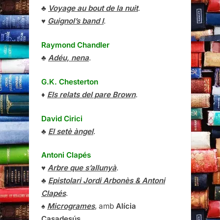
♣
Voyage au bout de la nuit
.
♥
Guignol’s band I
.
Raymond Chandler
♣
Adéu, nena
.
G.K. Chesterton
♦
Els relats del pare Brown
.
David Cirici
♣
El setè àngel
.
Antoni Clapés
♥
Arbre que s’allunyà
.
♣
Epistolari Jordi Arbonès & Antoni
Clapés
.
♠
Microgrames
, amb
Alícia
Casadesús
.