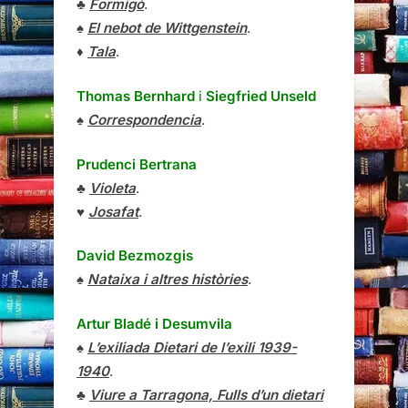
♣
Formigó
.
♠
El nebot de Wittgenstein
.
♦
Tala
.
Thomas Bernhard
i
Siegfried Unseld
♠
Correspondencia
.
Prudenci Bertrana
♣
Violeta
.
♥
Josafat
.
David Bezmozgis
♠
Nataixa i altres històries
.
Artur Bladé i Desumvila
♠
L’exiliada Dietari de l’exili 1939-
1940
.
♣
Viure a Tarragona, Fulls d’un dietari