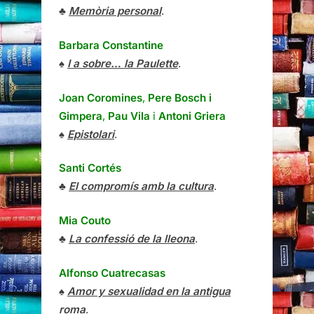
♣
Memòria personal
.
Barbara Constantine
♠
I a sobre… la Paulette
.
Joan Coromines
,
Pere Bosch i
Gimpera
,
Pau Vila
i
Antoni Griera
♠
Epistolari
.
Santi Cortés
♣
El compromís amb la cultura
.
Mia Couto
♣
La confessió de la lleona
.
Alfonso Cuatrecasas
♠
Amor y sexualidad en la antigua
roma
.