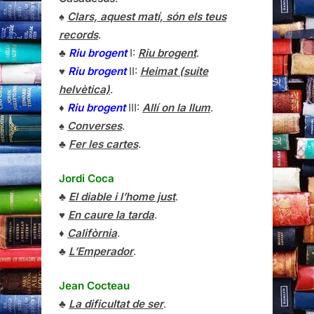
♠
Clars, aquest matí, són els teus
records
.
♣
Riu brogent
I:
Riu brogent
.
♥
Riu brogent
II:
Heimat (suite
helvètica)
.
♦
Riu brogent
III:
Allí on la llum
.
♠
Converses
.
♣
Fer les cartes
.
Jordi Coca
♣
El diable i l’home just
.
♥
En caure la tarda
.
♦
Califòrnia
.
♣
L’Emperador
.
Jean Cocteau
♣
La dificultat de ser
.