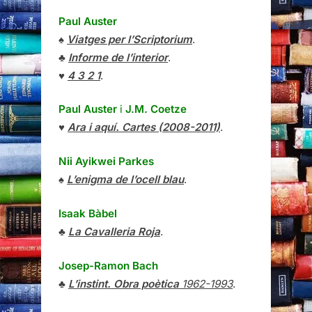
Paul Auster
♠
Viatges per l’Scriptorium
.
♣
Informe de l’interior
.
♥
4 3 2 1
.
Paul Auster
i
J.M. Coetze
♥
Ara i aquí. Cartes (2008-2011)
.
Nii Ayikwei Parkes
♠
L’enigma de l’ocell blau
.
Isaak Bàbel
♣
La Cavalleria Roja
.
Josep-Ramon Bach
♣
L’instint. Obra poètica
1962-1993
.