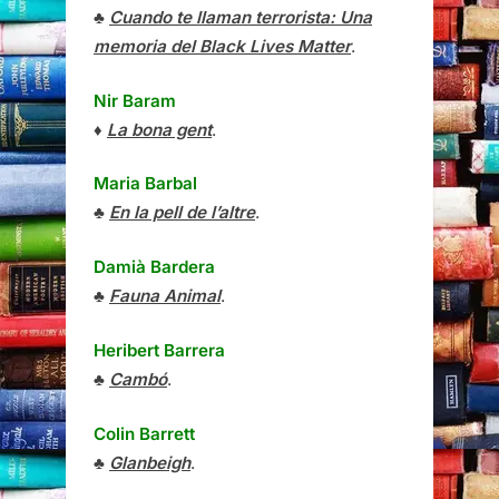
♣
Cuando te llaman terrorista: Una
memoria del Black Lives Matter
.
Nir Baram
♦
La bona gent
.
Maria Barbal
♣
En la pell de l’altre
.
Damià Bardera
♣
Fauna Animal
.
Heribert Barrera
♣
Cambó
.
Colin Barrett
♣
Glanbeigh
.