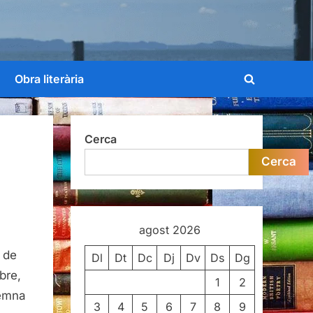
Obra literària
Toggle
search
form
Cerca
Cerca
agost 2026
 de
Dl
Dt
Dc
Dj
Dv
Ds
Dg
bre,
1
2
demna
3
4
5
6
7
8
9