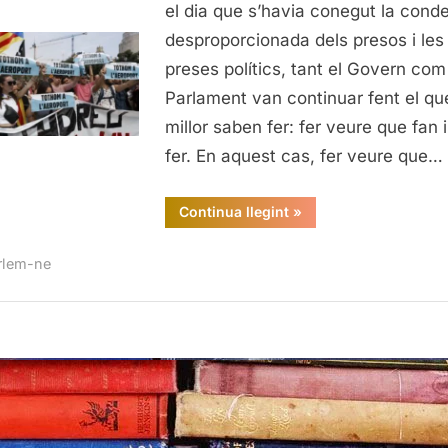
com
el dia que s’havia conegut la con
hi
desproporcionada dels presos i les
hem
preses polítics, tant el Govern com
arrib
Parlament van continuar fent el qu
(II)
millor saben fer: fer veure que fan 
fer. En aquest cas, fer veure que…
“On
Continua llegint
»
som
i
com
rlem-ne
hi
hem
arribat
(II)”