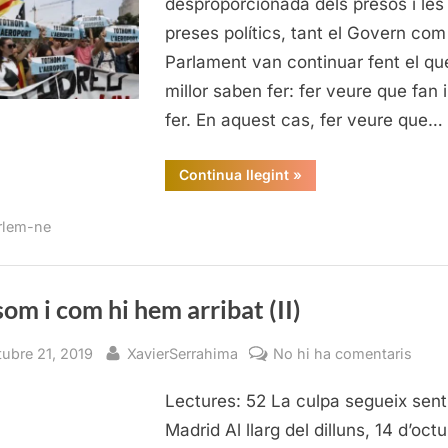
desproporcionada dels presos i les
hem
preses polítics, tant el Govern com
arrib
Parlament van continuar fent el qu
(II)
millor saben fer: fer veure que fan 
fer. En aquest cas, fer veure que…
“On
Continua llegint
»
som
i
com
rlem-ne
hi
hem
arribat
(II)”
om i com hi hem arribat (II)
sted
By
a
tubre 21, 2019
XavierSerrahima
No hi ha comentaris
On
Lectures: 52 La culpa segueix sent
som
i
Madrid Al llarg del dilluns, 14 d’octu