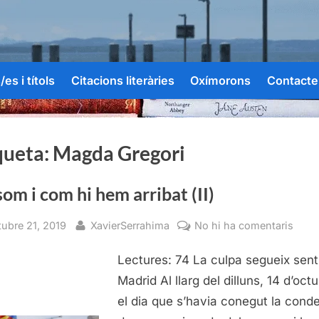
es i títols
Citacions literàries
Oxímorons
Contacte
queta:
Magda Gregori
om i com hi hem arribat (II)
sted
By
a
tubre 21, 2019
XavierSerrahima
No hi ha comentaris
On
Lectures: 74 La culpa segueix sent
som
i
Madrid Al llarg del dilluns, 14 d’octu
com
el dia que s’havia conegut la con
hi