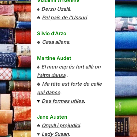
Vladímir Arséniev
♠
Derzú Uzalà
.
♣
Pel país de l’Ussuri
.
Silvio d’Arzo
♣
Casa aliena
.
Martine Audet
♠
El meu cap és fort allà on
l’altra dansa
.
♣
Ma tête est forte de celle
qui danse
.
♥
Des formes utiles
.
Jane Austen
♣
Orgull i prejudici
.
♥
Lady Susan
.