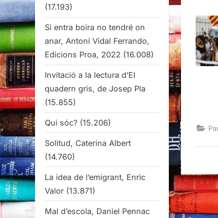
(17.193)
Si entra boira no tendré on
anar, Antoni Vidal Ferrando,
Edicions Proa, 2022
(16.008)
Invitació a la lectura d’El
quadern gris, de Josep Pla
(15.855)
Qui sóc?
(15.206)
Pa
Solitud, Caterina Albert
(14.760)
La idea de l’emigrant, Enric
Valor
(13.871)
Mal d’escola, Daniel Pennac