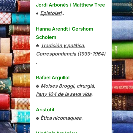
Jordi Arbonès
i
Matthew Tree
♠
Epistolari
,.
Hanna Arendt
i
Gershom
Scholem
♣
Tradición y política.
Correspondencia (1939-1964)
.
Rafael Argullol
♣
Moisès Broggi, cirurgià,
l’any 104 de la seva vida
.
Aristòtil
♣
Ètica nicomaquea
.