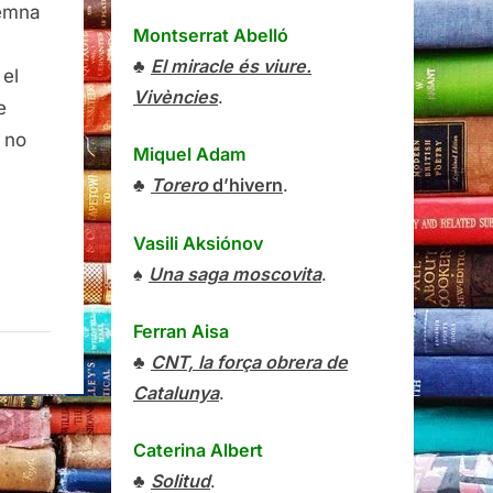
demna
Montserrat Abelló
♣
El miracle és viure.
 el
at
Vivències
.
e
i no
Miquel Adam
♣
Torero
d’hivern
.
Vasili Aksiónov
♠
Una saga moscovita
.
Ferran Aisa
♣
CNT, la força obrera de
Catalunya
.
Caterina Albert
♣
Solitud
.