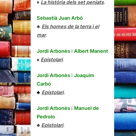
♦
La història dels set penjats
.
Sebastià Juan Arbó
♣
Els homes de la terra i el
mar
.
Jordi Arbonès
i
Albert Manent
♠
Epistolari
.
Jordi Arbonès
i
Joaquim
Carbó
♣
Epistolari
.
Jordi Arbonès
i
Manuel de
Pedrolo
♣
Epistolari
.