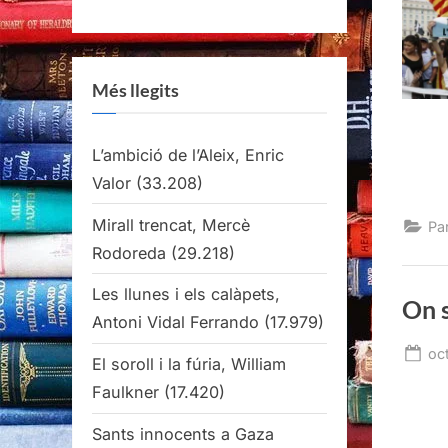
Més llegits
L’ambició de l’Aleix, Enric
Valor
(33.208)
Mirall trencat, Mercè
Pa
Rodoreda
(29.218)
Les llunes i els calàpets,
On s
Antoni Vidal Ferrando
(17.979)
Po
oc
El soroll i la fúria, William
on
Faulkner
(17.420)
Sants innocents a Gaza