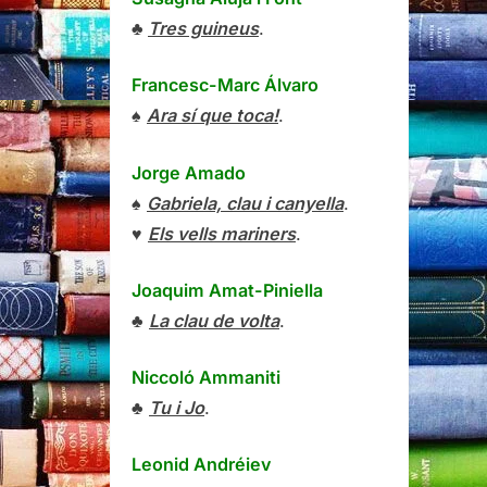
♣
Tres guineus
.
Francesc-Marc Álvaro
♠
Ara sí que toca!
.
Jorge Amado
♠
Gabriela, clau i canyella
.
♥
Els vells mariners
.
Joaquim Amat-Piniella
♣
La clau de volta
.
Niccoló Ammaniti
♣
Tu i Jo
.
Leonid Andréiev