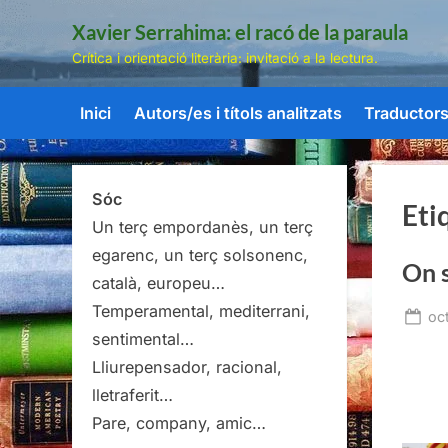
Skip
Xavier Serrahima: el racó de la paraula
to
Crítica i orientació literària: invitació a la lectura.
content
Inici
Autors/es i títols analitzats
Traductors/
Sóc
Eti
Un terç empordanès, un terç
egarenc, un terç solsonenc,
On s
català, europeu…
Temperamental, mediterrani,
Po
oc
sentimental…
on
Lliurepensador, racional,
lletraferit…
Pare, company, amic…