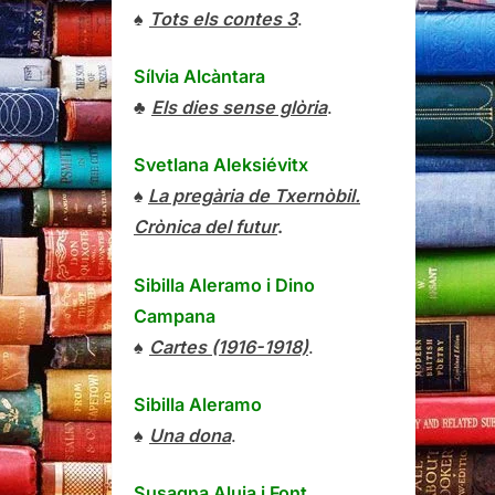
♠
Tots els contes 3
.
Sílvia Alcàntara
♣
Els dies sense glòria
.
Svetlana Aleksiévitx
♠
La pregària de Txernòbil.
Crònica del futur
.
Sibilla Aleramo
i
Dino
Campana
♠
Cartes (1916-1918)
.
Sibilla Aleramo
♠
Una dona
.
Susagna Aluja i Font