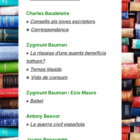
Charles Baudelaire
♠
Consells als joves escriptors
.
♣
Correspondance
.
Zygmunt Bauman
♦
La riquesa d’uns quants beneficia
tothom?
.
♠
Temps líquids
.
♣
Vida de consum
.
Zygmunt Bauman
i
Ezio Mauro
♠
Babel
.
Antony Beevor
♠
La guerra civil española
.
Jaume Benavente