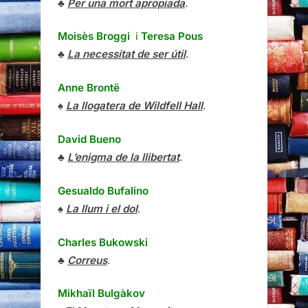
♣
Per una mort apropiada
.
Moisès Broggi
i
Teresa Pous
♣
La necessitat de ser útil
.
Anne Brontë
♠
La llogatera de Wildfell Hall
.
David Bueno
♣
L’enigma de la llibertat
.
Gesualdo Bufalino
♠
La llum i el dol
.
Charles Bukowski
♣
Correus
.
Mikhaïl Bulgàkov