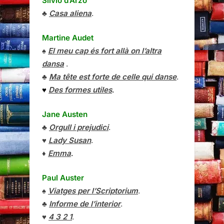
Silvio d’Arzo
♣
Casa aliena
.
Martine Audet
♠
El meu cap és fort allà on l’altra
dansa
.
♣
Ma tête est forte de celle qui danse
.
♥
Des formes utiles
.
Jane Austen
♣
Orgull i prejudici
.
♥
Lady Susan
.
♦
Emma
.
Paul Auster
♠
Viatges per l’Scriptorium
.
♣
Informe de l’interior
.
♥
4 3 2 1
.