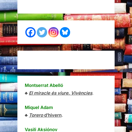
Montserrat Abelló
♣
El miracle és viure. Vivències
.
Miquel Adam
♣
Torero
d’hivern
.
Vasili Aksiónov