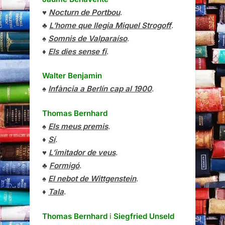
♥
Nocturn de Portbou
.
♣
L’home que llegia Miquel Strogoff
.
♠
Somnis de Valparaíso
.
♦
Els dies sense fi
.
Walter Benjamin
♠
Infància a Berlín cap al 1900
.
Thomas Bernhard
♠
Els meus premis
.
♦
Sí
.
♥
L’imitador de veus
.
♣
Formigó
.
♠
El nebot de Wittgenstein
.
♦
Tala
.
Thomas Bernhard
i
Siegfried Unseld