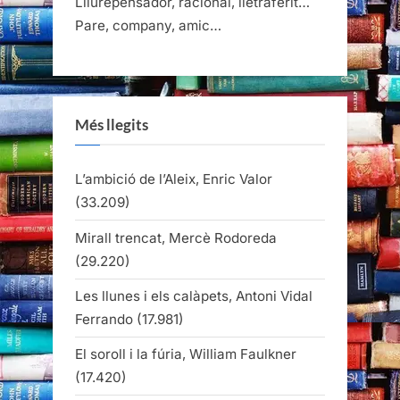
Lliurepensador, racional, lletraferit…
Pare, company, amic…
Més llegits
L’ambició de l’Aleix, Enric Valor
(33.209)
Mirall trencat, Mercè Rodoreda
(29.220)
Les llunes i els calàpets, Antoni Vidal
Ferrando
(17.981)
El soroll i la fúria, William Faulkner
(17.420)