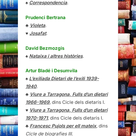
♠
Correspondencia
.
Prudenci Bertrana
♣
Violeta
.
♥
Josafat
.
David Bezmozgis
♠
Nataixa i altres històries
.
Artur Bladé i Desumvila
♠
L’exiliada Dietari de l’exili 1939-
1940
.
♣
Viure a Tarragona, Fulls d’un dietari
1966-1969
, dins Cicle dels dietaris I.
♥
Viure a Tarragona, Fulls d’un dietari
1970-1971
, dins Cicle dels dietaris I.
♣
Francesc Pujols per ell mateix
, dins
Cicle de biografies III
.