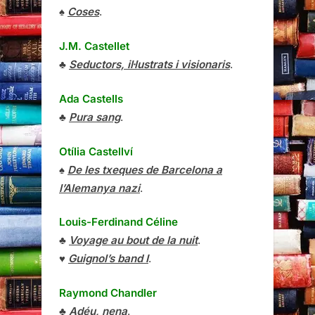
♠
Coses
.
J.M. Castellet
♣
Seductors, il·lustrats i visionaris
.
Ada Castells
♣
Pura sang
.
Otília Castellví
♠
De les txeques de Barcelona a
l’Alemanya nazi
.
Louis-Ferdinand Céline
♣
Voyage au bout de la nuit
.
♥
Guignol’s band I
.
Raymond Chandler
♣
Adéu, nena
.