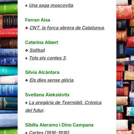
♠
Una saga moscovita
.
Ferran Aisa
♣
CNT, la força obrera de Catalunya
.
Caterina Albert
♣
Solitud
.
♠
Tots els contes 3
.
Sílvia Alcàntara
♣
Els dies sense glòria
.
Svetlana Aleksiévitx
♠
La pregària de Txernòbil. Crònica
del futur
.
Sibilla Aleramo
i
Dino Campana
♠
Cartes (1916-1918)
.