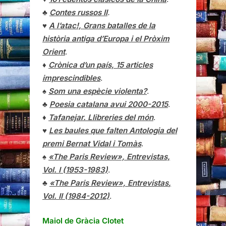
♣
Contes russos II
.
♥
A l’atac!, Grans batalles de la
història antiga d’Europa i el Pròxim
Orient
.
♦
Crònica d’un país, 15 articles
imprescindibles
.
♠
Som una espècie violenta?
.
♣
Poesia catalana avui 2000-2015
.
♦
Tafanejar. Llibreries del món
.
♥
Les baules que falten Antologia del
premi Bernat Vidal i Tomàs
.
♠
«The Paris Review», Entrevistas,
Vol. I (1953-1983)
.
♣
«The Paris Review»,
Entrevistas
,
Vol. II (1984-2012)
.
Maiol de Gràcia Clotet