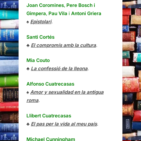
Joan Coromines
,
Pere Bosch i
Gimpera
,
Pau Vila
i
Antoni Griera
♠
Epistolari
.
Santi Cortés
♣
El compromís amb la cultura
.
Mia Couto
♣
La confessió de la lleona
.
Alfonso Cuatrecasas
♠
Amor y sexualidad en la antigua
roma
.
Llibert Cuatrecasas
♣
El pas per la vida al meu país
.
Michael Cunningham