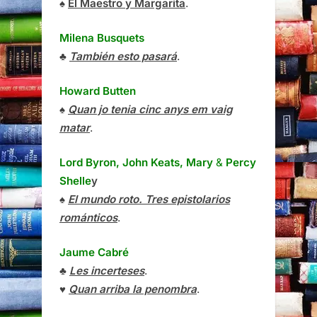
♠
El Maestro y Margarita
.
Milena Busquets
♣
También esto pasará
.
Howard Butten
♠
Quan jo tenia cinc anys em vaig
matar
.
Lord Byron, John Keats, Mary
&
Percy
Shelle
y
♠
El mundo roto. Tres epistolarios
románticos
.
Jaume Cabré
♣
Les incerteses
.
♥
Quan arriba la penombra
.