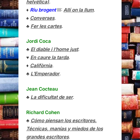
helvètica)
.
♦
Riu brogent
III:
Allí on la llum
.
♠
Converses
.
♣
Fer les cartes
.
Jordi Coca
♣
El diable i l’home just
.
♥
En caure la tarda
.
♦
Califòrnia
.
♣
L’Emperador
.
Jean Cocteau
♣
La dificultat de ser
.
Richard Cohen
♣
Cómo piensan los escritores.
Técnicas, manías y miedos de los
grandes escritores
.