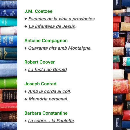
J.M. Coetzee
♥
Escenes de la vida a províncies
.
♣
La infantesa de Jesús
.
Antoine Compagnon
♦
Quaranta nits amb Montaigne
.
Robert Coover
♠
La festa de Gerald
.
Joseph Conrad
♦
Amb la corda al coll
.
♣
Memòria personal
.
Barbara Constantine
♠
I a sobre… la Paulette
.