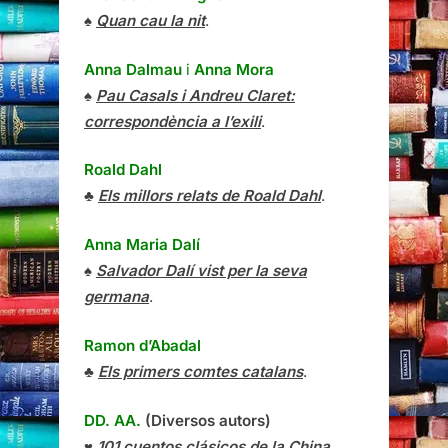
♠
Quan cau la nit
.
Anna Dalmau
i
Anna Mora
♠
Pau Casals i Andreu Claret:
correspondència a l’exili
.
Roald Dahl
♣
Els millors relats de Roald Dahl
.
Anna Maria Dalí
♠
Salvador Dalí vist per la seva
germana
.
Ramon d’Abadal
♣
Els primers comtes catalans
.
DD. AA.
(Diversos autors)
♥
101 cuentos clásicos de la China
.