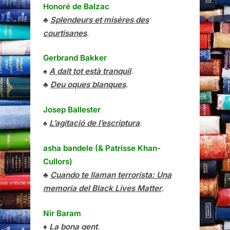
Honoré de Balzac
♣
Splendeurs et misères des
courtisanes
.
Gerbrand Bakker
♠
A dalt tot està tranquil
.
♣
Deu oques blanques
.
Josep Ballester
♠
L’agitació de l’escriptura
.
asha bandele (& Patrisse Khan-
Cullors)
♣
Cuando te llaman terrorista: Una
memoria del Black Lives Matter
.
Nir Baram
♦
La bona gent
.