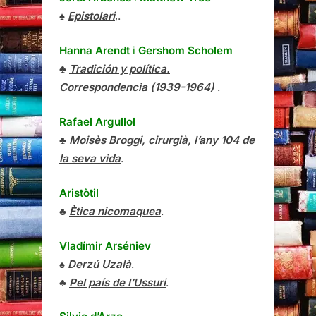
♠
Epistolari
,.
Hanna Arendt
i
Gershom Scholem
♣
Tradición y política.
Correspondencia (1939-1964)
.
Rafael Argullol
♣
Moisès Broggi, cirurgià, l’any 104 de
la seva vida
.
Aristòtil
♣
Ètica nicomaquea
.
Vladímir Arséniev
♠
Derzú Uzalà
.
♣
Pel país de l’Ussuri
.