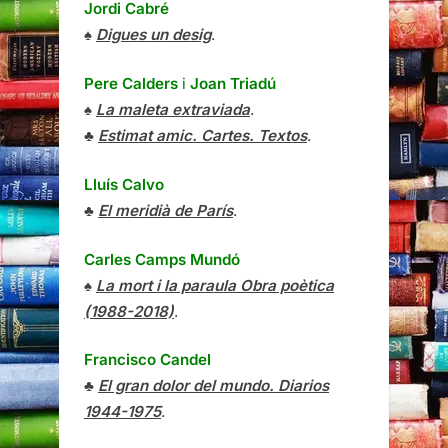
Jordi Cabré
♠
Digues un desig
.
Pere Calders
i
Joan Triadú
♠
La maleta extraviada
.
♣
Estimat amic. Cartes. Textos
.
Lluís Calvo
♣
El meridià de París
.
Carles Camps Mundó
♠
La mort i la paraula Obra poètica
(1988-2018)
.
Francisco Candel
♣
El gran dolor del mundo. Diarios
1944-1975
.