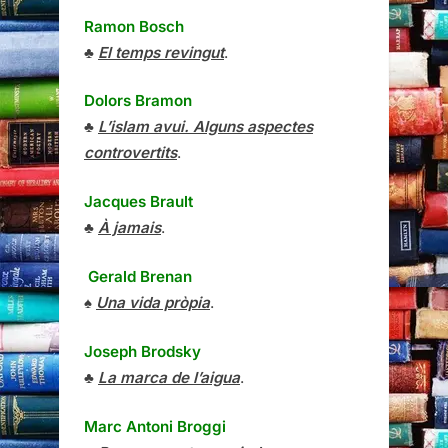
Ramon Bosch
♣
El temps revingut
.
Dolors Bramon
♣
L’islam avui. Alguns aspectes
controvertits
.
Jacques Brault
♣
À jamais
.
Gerald Brenan
♠
Una vida pròpia
.
Joseph Brodsky
♣
La marca de l’aigua
.
Marc Antoni Broggi