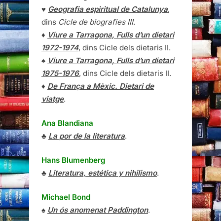
♥
Geografia espiritual de Catalunya
,
dins
Cicle de biografies III
.
♦
Viure a Tarragona, Fulls d’un dietari
1972-1974
, dins Cicle dels dietaris II.
♠
Viure a Tarragona, Fulls d’un dietari
1975-1976
, dins Cicle dels dietaris II.
♦
De França a Mèxic. Dietari de
viatge
.
Ana Blandiana
♣
La por de la literatura
.
Hans Blumenberg
♣
Literatura, estética y nihilismo
.
Michael Bond
♠
Un ós anomenat Paddington
.