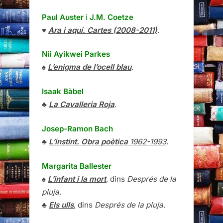
Paul Auster
i
J.M. Coetze
♥
Ara i aquí. Cartes (2008-2011)
.
Nii Ayikwei Parkes
♠
L’enigma de l’ocell blau
.
Isaak Bàbel
♣
La Cavalleria Roja
.
Josep-Ramon Bach
♣
L’instint. Obra poètica
1962-1993
.
Margarita Ballester
♠
L’infant i la mort
, dins
Després de la
pluja
.
♣
Els ulls
, dins
Després de la pluja
.