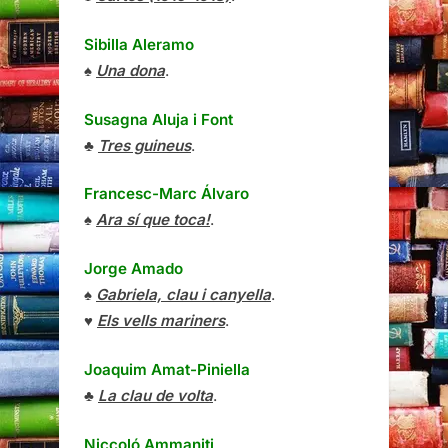
Sibilla Aleramo
♠
Una dona
.
Susagna Aluja i Font
♣
Tres guineus
.
Francesc-Marc Álvaro
♠
Ara sí que toca!
.
Jorge Amado
♠
Gabriela, clau i canyella
.
♥
Els vells mariners
.
Joaquim Amat-Piniella
♣
La clau de volta
.
Niccoló Ammaniti