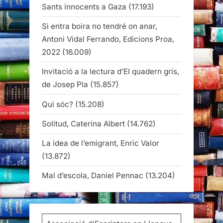
Sants innocents a Gaza
(17.193)
Si entra boira no tendré on anar,
Antoni Vidal Ferrando, Edicions Proa,
2022
(16.009)
Invitació a la lectura d’El quadern gris,
de Josep Pla
(15.857)
Qui sóc?
(15.208)
Solitud, Caterina Albert
(14.762)
La idea de l’emigrant, Enric Valor
(13.872)
Mal d’escola, Daniel Pennac
(13.204)