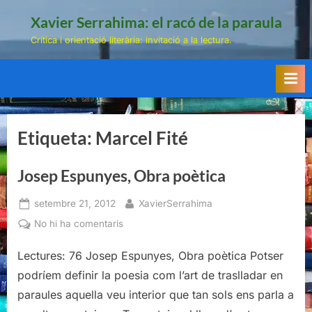
Skip
Xavier Serrahima: el racó de la paraula
to
Crítica i orientació literària: invitació a la lectura.
content
Etiqueta:
Marcel Fité
Josep Espunyes, Obra poètica
Posted
By
setembre 21, 2012
XavierSerrahima
on
a
No hi ha comentaris
Josep
Lectures: 76 Josep Espunyes, Obra poètica Potser
Espunyes,
Obra
podríem definir la poesia com l’art de traslladar en
poètica
paraules aquella veu interior que tan sols ens parla a