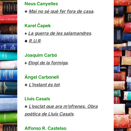
Neus Canyelles
♣
Mai no sé què fer fora de casa
.
Karel Čapek
♠
La guerra de les salamandres
.
♣
R.U.R
.
Joaquim Carbó
♠
Elogi de la formiga
.
Àngel Carbonell
♣
L’instant és tot
.
Lluís Casals
♣
L’esclat que ara m’ofrenes. Obra
poètica de Lluís Casals
.
Alfonso R. Castelao