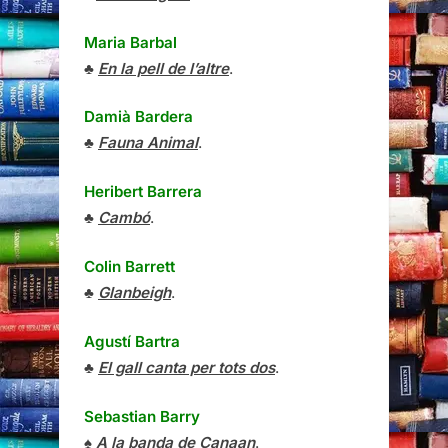
Maria Barbal
♣
En la pell de l’altre
.
Damià Bardera
♣
Fauna Animal
.
Heribert Barrera
♣
Cambó
.
Colin Barrett
♣
Glanbeigh
.
Agustí Bartra
♣
El gall canta per tots dos
.
Sebastian Barry
♠
A la banda de Canaan
.