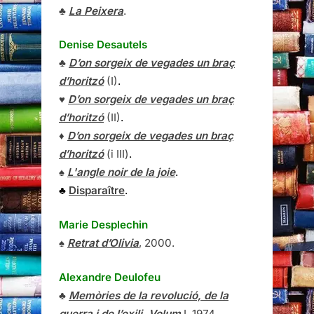
♣
La Peixera
.
Denise Desautels
♣
D’on sorgeix de vegades un braç
d’horitzó
(I)
.
♥
D’on sorgeix de vegades un braç
d’horitzó
(II)
.
♦
D’on sorgeix de vegades un braç
d’horitzó
(i III)
.
♠
L'angle noir de la joie
.
♣
Disparaître
.
Marie Desplechin
♠
Retrat d’Olivia
, 2000.
Alexandre Deulofeu
♣
Memòries de la revolució, de la
guerra i de l’exili, Volum
I
, 1974.