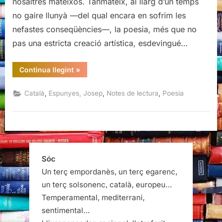
nosaltres mateixos. Tanmateix, al llarg d’un temps
no gaire llunyà —del qual encara en sofrim les
nefastes conseqüències—, la poesia, més que no
pas una estricta creació artística, esdevingué…
“Josep
Continua llegint
»
Espunyes,
Obra
poètica”
,
,
,
Català
Espunyes, Josep
Notes de lectura
Poesia
Sóc
Un terç empordanès, un terç egarenc,
un terç solsonenc, català, europeu…
Temperamental, mediterrani,
sentimental…