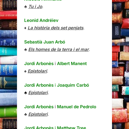
♣
Tu i Jo
.
Leonid Andréiev
♦
La història dels set penjats
.
Sebastià Juan Arbó
♣
Els homes de la terra i el mar
.
Jordi Arbonès
i
Albert Manent
♠
Epistolari
.
Jordi Arbonès
i
Joaquim Carbó
♣
Epistolari
.
Jordi Arbonès
i
Manuel de Pedrolo
♣
Epistolari
.
Jordi Arbonès
i
Matthew Tree