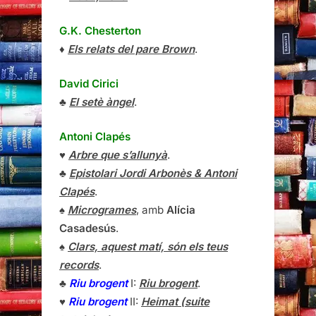
G.K. Chesterton
♦
Els relats del pare Brown
.
David Cirici
♣
El setè àngel
.
Antoni Clapés
♥
Arbre que s’allunyà
.
♣
Epistolari Jordi Arbonès & Antoni
Clapés
.
♠
Microgrames
, amb
Alícia
Casadesús
.
♠
Clars, aquest matí, són els teus
records
.
♣
Riu brogent
I:
Riu brogent
.
♥
Riu brogent
II:
Heimat (suite