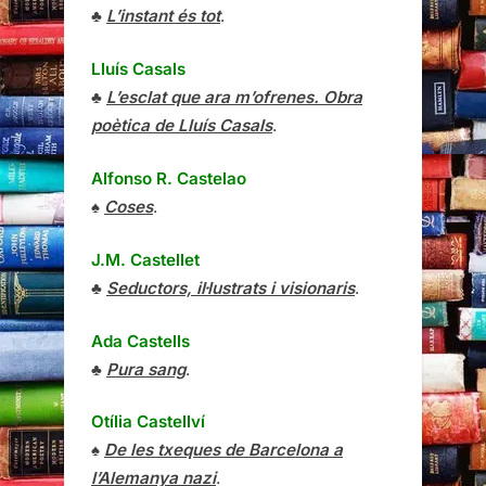
♣
L’instant és tot
.
Lluís Casals
♣
L’esclat que ara m’ofrenes. Obra
poètica de Lluís Casals
.
Alfonso R. Castelao
♠
Coses
.
J.M. Castellet
♣
Seductors, il·lustrats i visionaris
.
Ada Castells
♣
Pura sang
.
Otília Castellví
♠
De les txeques de Barcelona a
l’Alemanya nazi
.