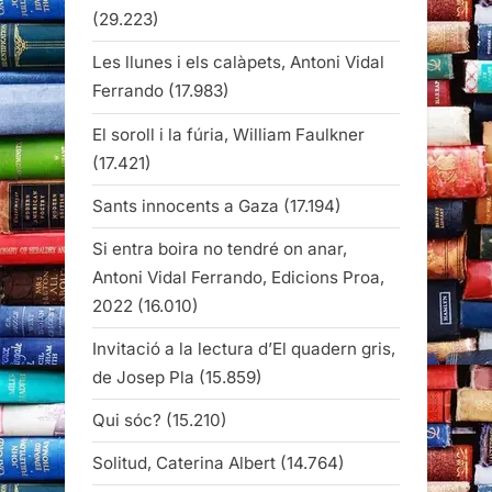
(29.223)
Les llunes i els calàpets, Antoni Vidal
Ferrando
(17.983)
El soroll i la fúria, William Faulkner
(17.421)
Sants innocents a Gaza
(17.194)
Si entra boira no tendré on anar,
Antoni Vidal Ferrando, Edicions Proa,
2022
(16.010)
Invitació a la lectura d’El quadern gris,
de Josep Pla
(15.859)
Qui sóc?
(15.210)
Solitud, Caterina Albert
(14.764)