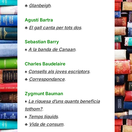
♣
Glanbeigh
.
Agustí Bartra
♣
El gall canta per tots dos
.
Sebastian Barry
♠
A la banda de Canaan
.
Charles Baudelaire
♠
Consells als joves escriptors
.
♣
Correspondance
.
Zygmunt Bauman
♦
La riquesa d’uns quants beneficia
tothom?
.
♠
Temps líquids
.
♣
Vida de consum
.