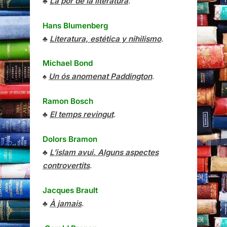
♣
La por de la literatura
.
Hans Blumenberg
♣
Literatura, estética y nihilismo
.
Michael Bond
♠
Un ós anomenat Paddington
.
Ramon Bosch
♣
El temps revingut
.
Dolors Bramon
♣
L’islam avui. Alguns aspectes
controvertits
.
Jacques Brault
♣
À jamais
.