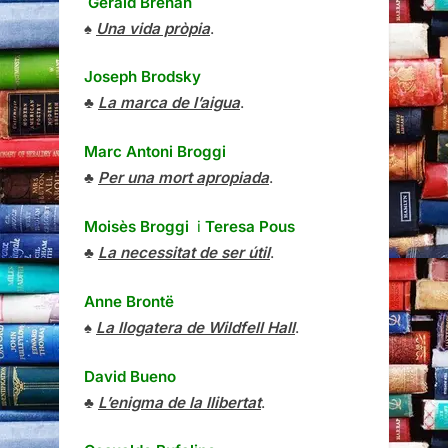
Gerald Brenan
♠
Una vida pròpia
.
Joseph Brodsky
♣
La marca de l’aigua
.
Marc Antoni Broggi
♣
Per una mort apropiada
.
Moisès Broggi
i
Teresa Pous
♣
La necessitat de ser útil
.
Anne Brontë
♠
La llogatera de Wildfell Hall
.
David Bueno
♣
L’enigma de la llibertat
.