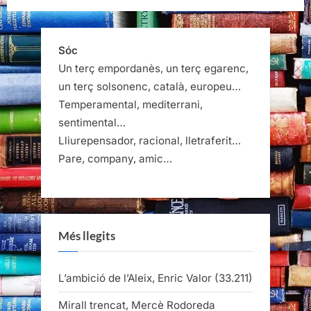
Vidal
i
Tomàs,
1986-
2018”
Sóc
Un terç empordanès, un terç egarenc,
un terç solsonenc, català, europeu…
Temperamental, mediterrani,
sentimental…
Lliurepensador, racional, lletraferit…
Pare, company, amic…
Més llegits
L’ambició de l’Aleix, Enric Valor
(33.211)
Mirall trencat, Mercè Rodoreda