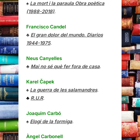
♠
La mort i la paraula Obra poètica
(1988-2018)
.
Francisco Candel
♣
El gran dolor del mundo. Diarios
1944-1975
.
Neus Canyelles
♣
Mai no sé què fer fora de casa
.
Karel Čapek
♠
La guerra de les salamandres
.
♣
R.U.R
.
Joaquim Carbó
♠
Elogi de la formiga
.
Àngel Carbonell