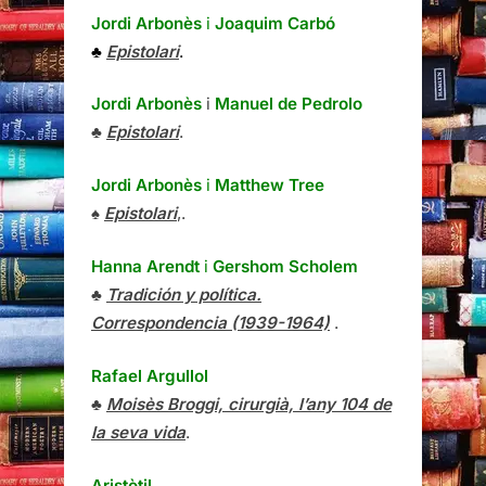
Jordi Arbonès
i
Joaquim Carbó
♣
Epistolari
.
Jordi Arbonès
i
Manuel de Pedrolo
♣
Epistolari
.
Jordi Arbonès
i
Matthew Tree
♠
Epistolari
,.
Hanna Arendt
i
Gershom Scholem
♣
Tradición y política.
Correspondencia (1939-1964)
.
Rafael Argullol
♣
Moisès Broggi, cirurgià, l’any 104 de
la seva vida
.
Aristòtil