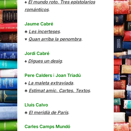
♠
El mundo roto. Tres epistolarios
románticos
.
Jaume Cabré
♣
Les incerteses
.
♥
Quan arriba la penombra
.
Jordi Cabré
♠
Digues un desig
.
Pere Calders
i
Joan Triadú
♠
La maleta extraviada
.
♣
Estimat amic. Cartes. Textos
.
Lluís Calvo
♣
El meridià de París
.
Carles Camps Mundó