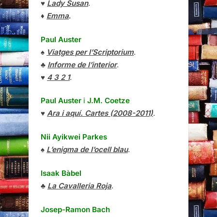
♥
Lady Susan
.
♦
Emma
.
Paul Auster
♠
Viatges per l’Scriptorium
.
♣
Informe de l’interior
.
♥
4 3 2 1
.
Paul Auster
i
J.M. Coetze
♥
Ara i aquí. Cartes (2008-2011)
.
Nii Ayikwei Parkes
♠
L’enigma de l’ocell blau
.
Isaak Bàbel
♣
La Cavalleria Roja
.
Josep-Ramon Bach