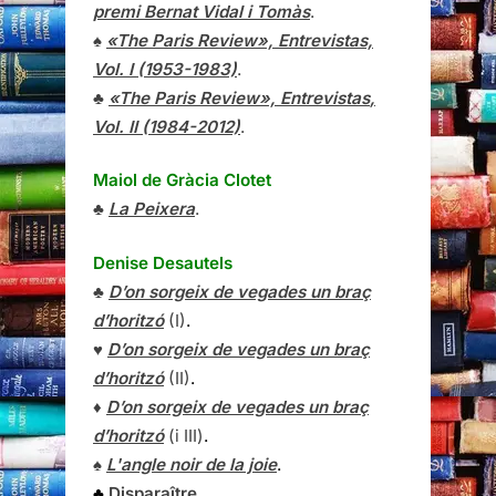
premi Bernat Vidal i Tomàs
.
♠
«The Paris Review», Entrevistas,
Vol. I (1953-1983)
.
♣
«The Paris Review»,
Entrevistas
,
Vol. II (1984-2012)
.
Maiol de Gràcia Clotet
♣
La Peixera
.
Denise Desautels
♣
D’on sorgeix de vegades un braç
d’horitzó
(I)
.
♥
D’on sorgeix de vegades un braç
d’horitzó
(II)
.
♦
D’on sorgeix de vegades un braç
d’horitzó
(i III)
.
♠
L'angle noir de la joie
.
♣
Disparaître
.