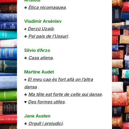
♣
Ètica nicomaquea
.
Vladímir Arséniev
♠
Derzú Uzalà
.
♣
Pel país de l’Ussuri
.
Silvio d’Arzo
♣
Casa aliena
.
Martine Audet
♠
El meu cap és fort allà on l’altra
dansa
.
♣
Ma tête est forte de celle qui danse
.
♥
Des formes utiles
.
Jane Austen
♣
Orgull i prejudici
.