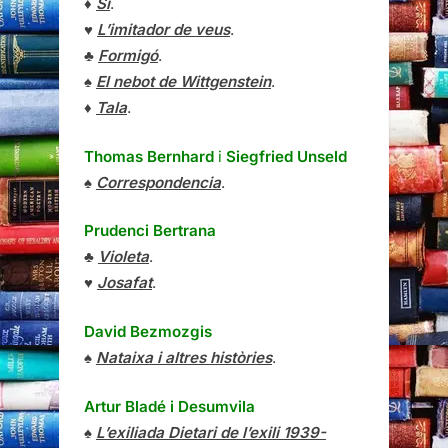
♦
Sí
.
♥
L’imitador de veus
.
♣
Formigó
.
♠
El nebot de Wittgenstein
.
♦
Tala
.
Thomas Bernhard
i
Siegfried Unseld
♠
Correspondencia
.
Prudenci Bertrana
♣
Violeta
.
♥
Josafat
.
David Bezmozgis
♠
Nataixa i altres històries
.
Artur Bladé i Desumvila
♠
L’exiliada Dietari de l’exili 1939-