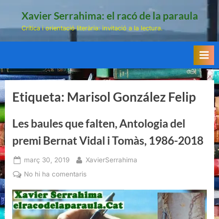
Skip
Xavier Serrahima: el racó de la paraula
to
Crítica i orientació literària: invitació a la lectura.
content
Etiqueta:
Marisol González Felip
Les baules que falten, Antologia del
premi Bernat Vidal i Tomàs, 1986-2018
Posted
By
març 30, 2019
XavierSerrahima
on
a
No hi ha comentaris
Les
baules
que
falten,