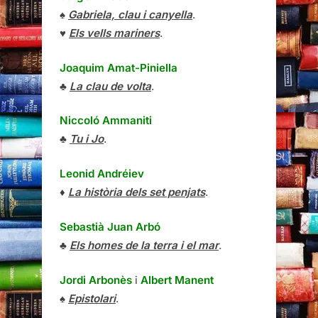
♠
Gabriela, clau i canyella
.
♥
Els vells mariners
.
Joaquim Amat-Piniella
♣
La clau de volta
.
Niccoló Ammaniti
♣
Tu i Jo
.
Leonid Andréiev
♦
La història dels set penjats
.
Sebastià Juan Arbó
♣
Els homes de la terra i el mar
.
Jordi Arbonès
i
Albert Manent
♠
Epistolari
.