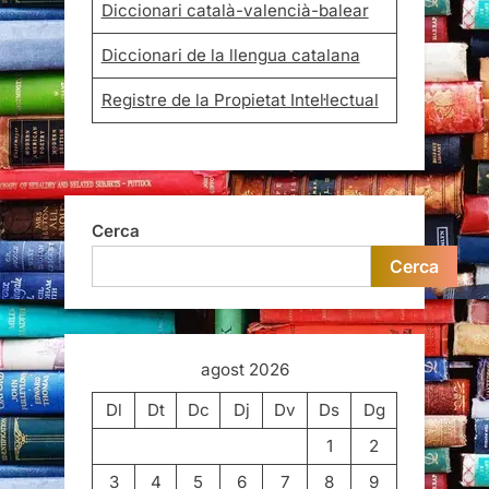
Diccionari català-valencià-balear
Diccionari de la llengua catalana
Registre de la Propietat Intel·lectual
Cerca
Cerca
agost 2026
Dl
Dt
Dc
Dj
Dv
Ds
Dg
1
2
3
4
5
6
7
8
9