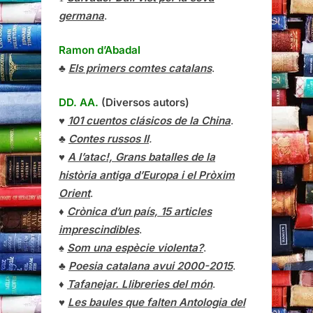
germana
.
Ramon d’Abadal
♣
Els primers comtes catalans
.
DD. AA.
(Diversos autors)
♥
101 cuentos clásicos de la China
.
♣
Contes russos II
.
♥
A l’atac!, Grans batalles de la
història antiga d’Europa i el Pròxim
Orient
.
♦
Crònica d’un país, 15 articles
imprescindibles
.
♠
Som una espècie violenta?
.
♣
Poesia catalana avui 2000-2015
.
♦
Tafanejar. Llibreries del món
.
♥
Les baules que falten Antologia del