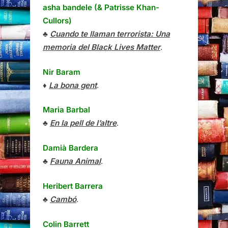
asha bandele (& Patrisse Khan-
Cullors)
♣
Cuando te llaman terrorista: Una
memoria del Black Lives Matter
.
Nir Baram
♦
La bona gent
.
Maria Barbal
♣
En la pell de l’altre
.
Damià Bardera
♣
Fauna Animal
.
Heribert Barrera
♣
Cambó
.
Colin Barrett