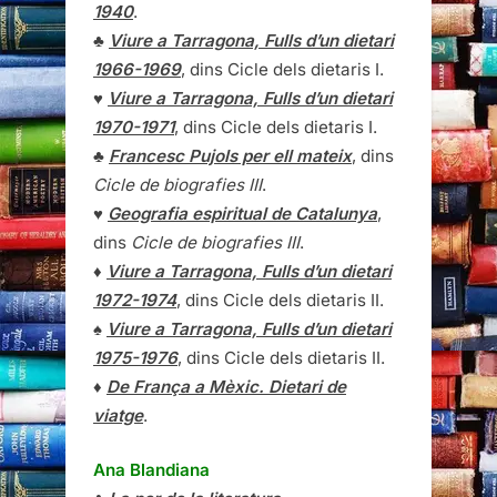
1940
.
♣
Viure a Tarragona, Fulls d’un dietari
1966-1969
, dins Cicle dels dietaris I.
♥
Viure a Tarragona, Fulls d’un dietari
1970-1971
, dins Cicle dels dietaris I.
♣
Francesc Pujols per ell mateix
, dins
Cicle de biografies III
.
♥
Geografia espiritual de Catalunya
,
dins
Cicle de biografies III
.
♦
Viure a Tarragona, Fulls d’un dietari
1972-1974
, dins Cicle dels dietaris II.
♠
Viure a Tarragona, Fulls d’un dietari
1975-1976
, dins Cicle dels dietaris II.
♦
De França a Mèxic. Dietari de
viatge
.
Ana Blandiana