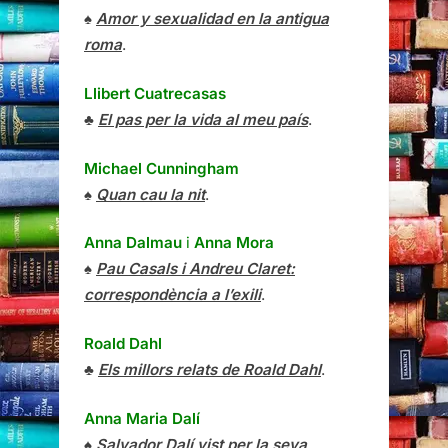
♠
Amor y sexualidad en la antigua
roma
.
Llibert Cuatrecasas
♣
El pas per la vida al meu país
.
Michael Cunningham
♠
Quan cau la nit
.
Anna Dalmau
i
Anna Mora
♠
Pau Casals i Andreu Claret:
correspondència a l’exili
.
Roald Dahl
♣
Els millors relats de Roald Dahl
.
Anna Maria Dalí
♠
Salvador Dalí vist per la seva