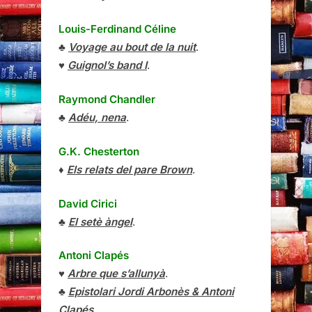
Louis-Ferdinand Céline
♣
Voyage au bout de la nuit
.
♥
Guignol’s band I
.
Raymond Chandler
♣
Adéu, nena
.
G.K. Chesterton
♦
Els relats del pare Brown
.
David Cirici
♣
El setè àngel
.
Antoni Clapés
♥
Arbre que s’allunyà
.
♣
Epistolari Jordi Arbonès & Antoni
Clapés
.