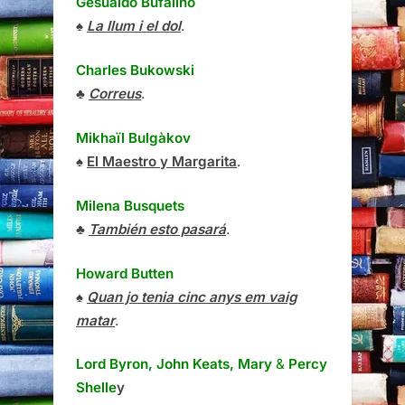
Gesualdo Bufalino
♠
La llum i el dol
.
Charles Bukowski
♣
Correus
.
Mikhaïl Bulgàkov
♠
El Maestro y Margarita
.
Milena Busquets
♣
También esto pasará
.
Howard Butten
♠
Quan jo tenia cinc anys em vaig
matar
.
Lord Byron, John Keats, Mary
&
Percy
Shelle
y