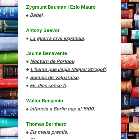
Zygmunt Bauman
i
Ezio Mauro
♠
Babel
.
Antony Beevor
♠
La guerra civil española
.
Jaume Benavente
♥
Nocturn de Portbou
.
♣
L’home que llegia Miquel Strogoff
.
♠
Somnis de Valparaíso
.
♦
Els dies sense fi
.
Walter Benjamin
♠
Infància a Berlín cap al 1900
.
Thomas Bernhard
♠
Els meus premis
.