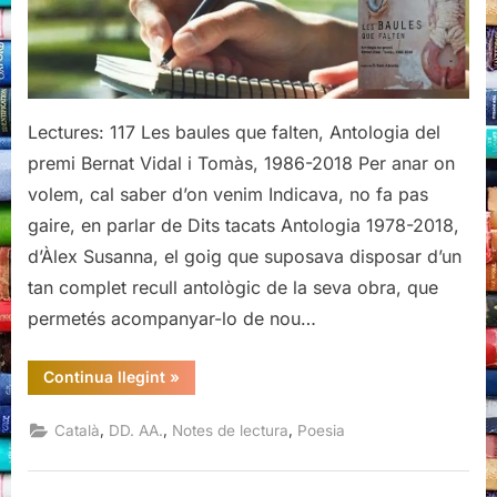
Antologia
del
premi
Bernat
Vidal
Lectures: 117 Les baules que falten, Antologia del
i
premi Bernat Vidal i Tomàs, 1986-2018 Per anar on
Tomàs,
volem, cal saber d’on venim Indicava, no fa pas
1986-
gaire, en parlar de Dits tacats Antologia 1978-2018,
2018
d’Àlex Susanna, el goig que suposava disposar d’un
tan complet recull antològic de la seva obra, que
permetés acompanyar-lo de nou…
“Les
Continua llegint
»
baules
que
falten,
,
,
,
Català
DD. AA.
Notes de lectura
Poesia
Antologia
del
premi
Bernat