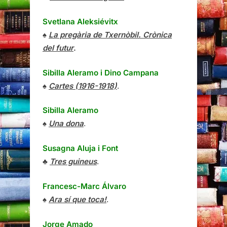
Svetlana Aleksiévitx
♠
La pregària de Txernòbil. Crònica
del futur
.
Sibilla Aleramo
i
Dino Campana
♠
Cartes (1916-1918)
.
Sibilla Aleramo
♠
Una dona
.
Susagna Aluja i Font
♣
Tres guineus
.
Francesc-Marc Álvaro
♠
Ara sí que toca!
.
Jorge Amado