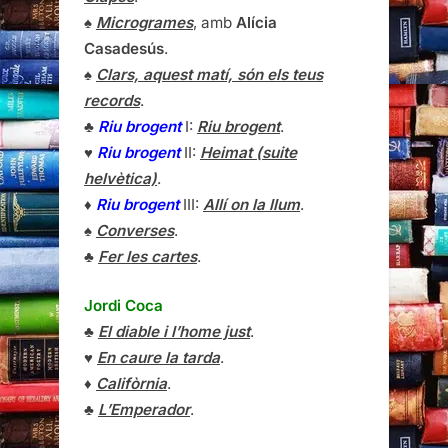
♠
Microgrames
, amb
Alícia
Casadesús
.
♠
Clars, aquest matí, són els teus
records
.
♣
Riu brogent
I:
Riu brogent
.
♥
Riu brogent
II:
Heimat (suite
helvètica)
.
♦
Riu brogent
III:
Allí on la llum
.
♠
Converses
.
♣
Fer les cartes
.
Jordi Coca
♣
El diable i l’home just
.
♥
En caure la tarda
.
♦
Califòrnia
.
♣
L’Emperador
.