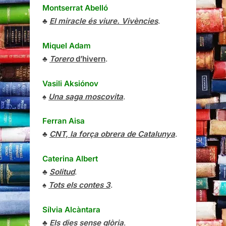
Montserrat Abelló
♣
El miracle és viure. Vivències
.
Miquel Adam
♣
Torero
d’hivern
.
Vasili Aksiónov
♠
Una saga moscovita
.
Ferran Aisa
♣
CNT, la força obrera de Catalunya
.
Caterina Albert
♣
Solitud
.
♠
Tots els contes 3
.
Sílvia Alcàntara
♣
Els dies sense glòria
.