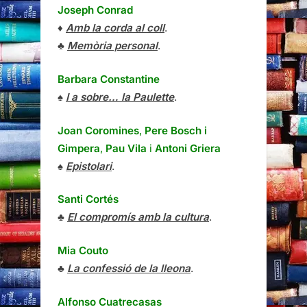
Joseph Conrad
♦
Amb la corda al coll
.
♣
Memòria personal
.
Barbara Constantine
♠
I a sobre… la Paulette
.
Joan Coromines
,
Pere Bosch i
Gimpera
,
Pau Vila
i
Antoni Griera
♠
Epistolari
.
Santi Cortés
♣
El compromís amb la cultura
.
Mia Couto
♣
La confessió de la lleona
.
Alfonso Cuatrecasas