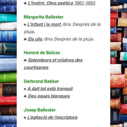
♣
L’instint. Obra poètica
1962-1993
.
Margarita Ballester
♠
L’infant i la mort
, dins
Després de la
pluja
.
♣
Els ulls
, dins
Després de la pluja
.
Honoré de Balzac
♣
Splendeurs et misères des
courtisanes
.
Gerbrand Bakker
♠
A dalt tot està tranquil
.
♣
Deu oques blanques
.
Josep Ballester
♠
L’agitació de l’escriptura
.