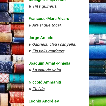
♣
Tres guineus
.
Francesc-Marc Álvaro
♠
Ara sí que toca!
.
Jorge Amado
♠
Gabriela, clau i canyella
.
♥
Els vells mariners
.
Joaquim Amat-Piniella
♣
La clau de volta
.
Niccoló Ammaniti
♣
Tu i Jo
.
Leonid Andréiev