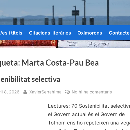
es i títols
Citacions literàries
Oxímorons
Contacte
queta:
Marta Costa-Pau Bea
enibilitat selectiva
sted
By
a
il 8, 2026
XavierSerrahima
No hi ha comentaris
Sostenibi
Lectures: 70 Sostenibilitat selecti
selectiva
el Govern actual és el Govern de
Tothom ens ho repeteixen una ve