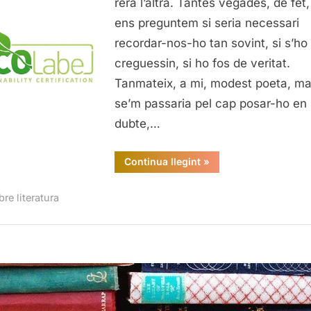
rera l’altra. Tantes vegades, de fet
ens preguntem si seria necessari
recordar-nos-ho tan sovint, si s’ho
creguessin, si ho fos de veritat.
Tanmateix, a mi, modest poeta, ma
se’m passaria pel cap posar-ho en
dubte,…
“Sostenibilitat
Continua llegint
»
selectiva”
re literatura