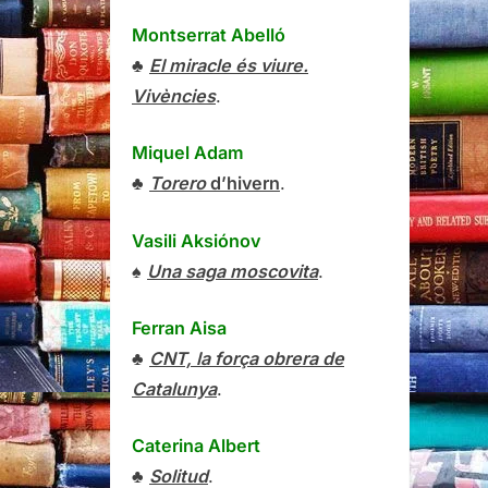
Montserrat Abelló
♣
El miracle és viure.
Vivències
.
Miquel Adam
♣
Torero
d’hivern
.
Vasili Aksiónov
♠
Una saga moscovita
.
Ferran Aisa
♣
CNT, la força obrera de
Catalunya
.
Caterina Albert
♣
Solitud
.