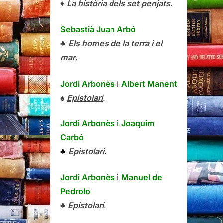
♦
La història dels set penjats
.
Sebastià Juan Arbó
♣
Els homes de la terra i el
mar
.
Jordi Arbonès
i
Albert Manent
♠
Epistolari
.
Jordi Arbonès
i
Joaquim
Carbó
♣
Epistolari
.
Jordi Arbonès
i
Manuel de
Pedrolo
♣
Epistolari
.