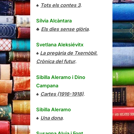
♠
Tots els contes 3
.
Sílvia Alcàntara
♣
Els dies sense glòria
.
Svetlana Aleksiévitx
♠
La pregària de Txernòbil.
Crònica del futur
.
Sibilla Aleramo
i
Dino
Campana
♠
Cartes (1916-1918)
.
Sibilla Aleramo
♠
Una dona
.
Susagna Aluja i Font