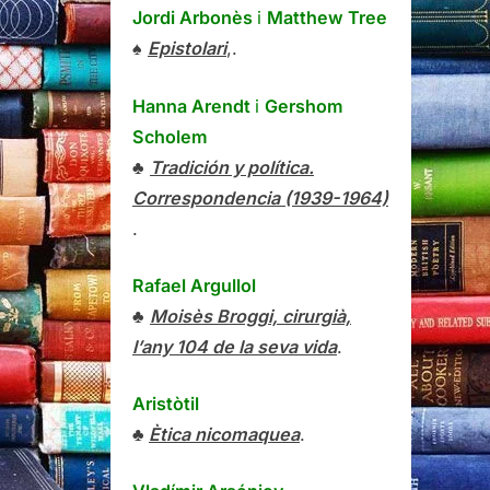
Jordi Arbonès
i
Matthew Tree
♠
Epistolari
,.
Hanna Arendt
i
Gershom
Scholem
♣
Tradición y política.
Correspondencia (1939-1964)
.
Rafael Argullol
♣
Moisès Broggi, cirurgià,
l’any 104 de la seva vida
.
Aristòtil
♣
Ètica nicomaquea
.