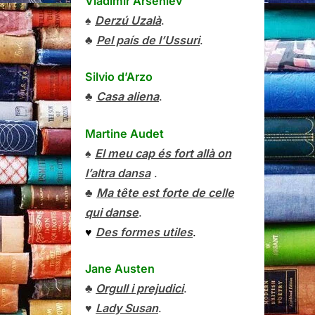
Vladímir Arséniev
♠
Derzú Uzalà
.
♣
Pel país de l’Ussuri
.
Silvio d’Arzo
♣
Casa aliena
.
Martine Audet
♠
El meu cap és fort allà on
l’altra dansa
.
♣
Ma tête est forte de celle
qui danse
.
♥
Des formes utiles
.
Jane Austen
♣
Orgull i prejudici
.
♥
Lady Susan
.