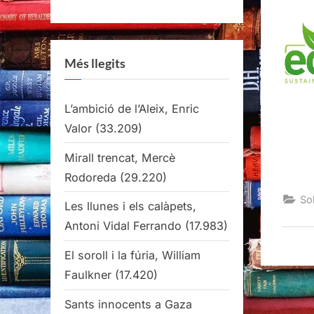
Més llegits
L’ambició de l’Aleix, Enric
Valor
(33.209)
Mirall trencat, Mercè
Rodoreda
(29.220)
Sob
Les llunes i els calàpets,
Antoni Vidal Ferrando
(17.983)
El soroll i la fúria, William
Faulkner
(17.420)
Sants innocents a Gaza