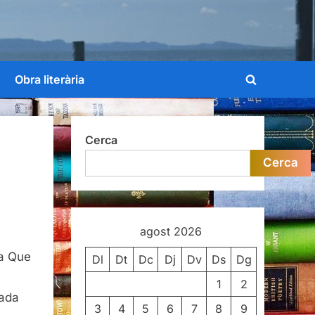
Obra literària
Toggle
search
form
Cerca
Cerca
agost 2026
litat
va Que
Dl
Dt
Dc
Dj
Dv
Ds
Dg
1
2
gada
3
4
5
6
7
8
9