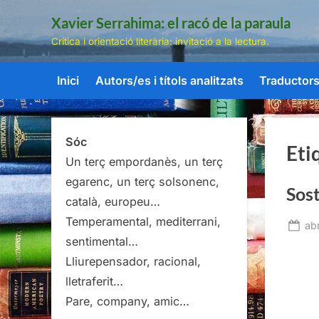
Skip
Xavier Serrahima: el racó de la paraula
to
Crítica i orientació literària: invitació a la lectura.
content
Inici
Autors/es i títols analitzats
Traductors/
Sóc
Eti
Un terç empordanès, un terç
egarenc, un terç solsonenc,
Sost
català, europeu…
Temperamental, mediterrani,
Po
abr
sentimental…
on
Lliurepensador, racional,
lletraferit…
Pare, company, amic…