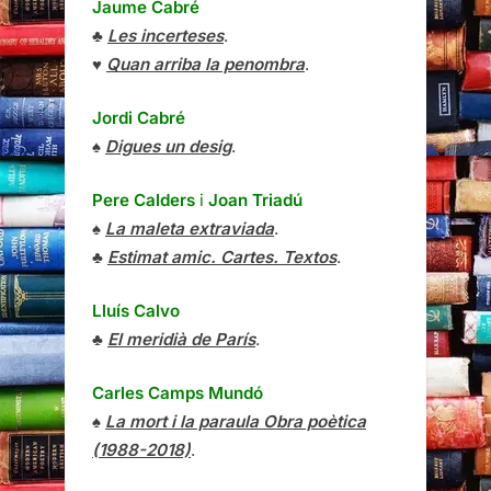
Jaume Cabré
♣
Les incerteses
.
♥
Quan arriba la penombra
.
Jordi Cabré
♠
Digues un desig
.
Pere Calders
i
Joan Triadú
♠
La maleta extraviada
.
♣
Estimat amic. Cartes. Textos
.
Lluís Calvo
♣
El meridià de París
.
Carles Camps Mundó
♠
La mort i la paraula Obra poètica
(1988-2018)
.