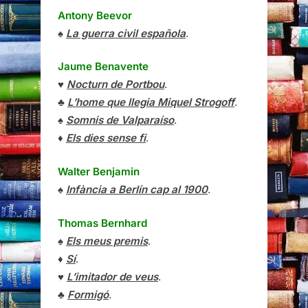
Antony Beevor
♠
La guerra civil española
.
Jaume Benavente
♥
Nocturn de Portbou
.
♣
L’home que llegia Miquel Strogoff
.
♠
Somnis de Valparaíso
.
♦
Els dies sense fi
.
Walter Benjamin
♠
Infància a Berlín cap al 1900
.
Thomas Bernhard
♠
Els meus premis
.
♦
Sí
.
♥
L’imitador de veus
.
♣
Formigó
.