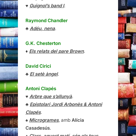
♥
Guignol’s band I
.
Raymond Chandler
♣
Adéu, nena
.
G.K. Chesterton
♦
Els relats del pare Brown
.
David Cirici
♣
El setè àngel
.
Antoni Clapés
♥
Arbre que s’allunyà
.
♣
Epistolari Jordi Arbonès & Antoni
Clapés
.
♠
Microgrames
, amb
Alícia
Casadesús
.
♠
Clars, aquest matí, són els teus