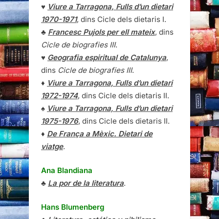
♥
Viure a Tarragona, Fulls d’un dietari
1970-1971
, dins Cicle dels dietaris I.
♣
Francesc Pujols per ell mateix
, dins
Cicle de biografies III
.
♥
Geografia espiritual de Catalunya
,
dins
Cicle de biografies III
.
♦
Viure a Tarragona, Fulls d’un dietari
1972-1974
, dins Cicle dels dietaris II.
♠
Viure a Tarragona, Fulls d’un dietari
1975-1976
, dins Cicle dels dietaris II.
♦
De França a Mèxic. Dietari de
viatge
.
Ana Blandiana
♣
La por de la literatura
.
Hans Blumenberg