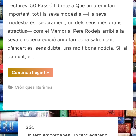
Lectures: 50 Passió llibretera Que un premi tan
important, tot i la seva modèstia —i la seva
modèstia és, segurament, un dels seus més grans
atractius— com el Memorial Pere Rodeja arribi a la
seva cinquena edició amb tan bona salut i tant
d’encert és, sens dubte, una molt bona notícia. Si, al
damunt, el…
“Vè
Continua llegint
»
Premi
Memorial
Pere
Cròniques literàries
Rodeja”
Sóc
Un terç empordanès, un terç egarenc,