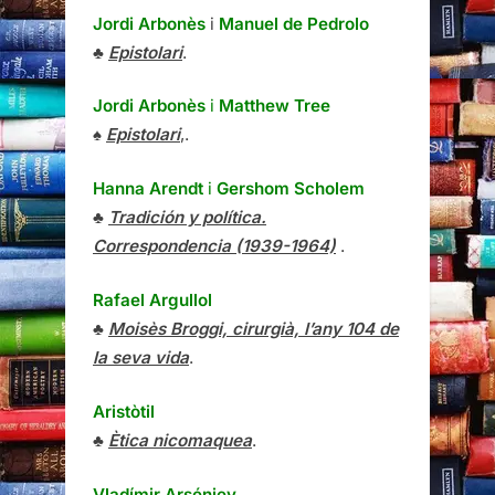
Jordi Arbonès
i
Manuel de Pedrolo
♣
Epistolari
.
Jordi Arbonès
i
Matthew Tree
♠
Epistolari
,.
Hanna Arendt
i
Gershom Scholem
♣
Tradición y política.
Correspondencia (1939-1964)
.
Rafael Argullol
♣
Moisès Broggi, cirurgià, l’any 104 de
la seva vida
.
Aristòtil
♣
Ètica nicomaquea
.
Vladímir Arséniev