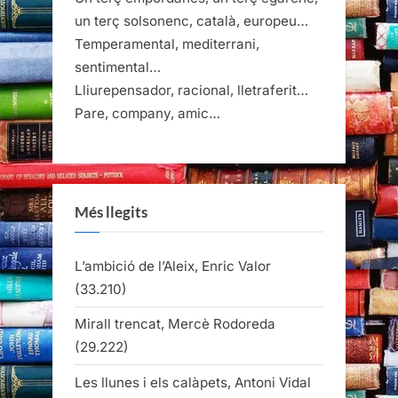
un terç solsonenc, català, europeu…
Temperamental, mediterrani,
sentimental…
Lliurepensador, racional, lletraferit…
Pare, company, amic…
Més llegits
L’ambició de l’Aleix, Enric Valor
(33.210)
Mirall trencat, Mercè Rodoreda
(29.222)
Les llunes i els calàpets, Antoni Vidal