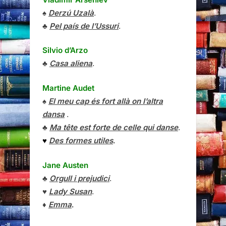
♠
Derzú Uzalà
.
♣
Pel país de l’Ussuri
.
Silvio d’Arzo
♣
Casa aliena
.
Martine Audet
♠
El meu cap és fort allà on l’altra
dansa
.
♣
Ma tête est forte de celle qui danse
.
♥
Des formes utiles
.
Jane Austen
♣
Orgull i prejudici
.
♥
Lady Susan
.
♦
Emma
.