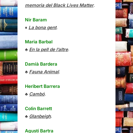
memoria del Black Lives Matter
.
Nir Baram
♦
La bona gent
.
Maria Barbal
♣
En la pell de l’altre
.
Damià Bardera
♣
Fauna Animal
.
Heribert Barrera
♣
Cambó
.
Colin Barrett
♣
Glanbeigh
.
Agustí Bartra