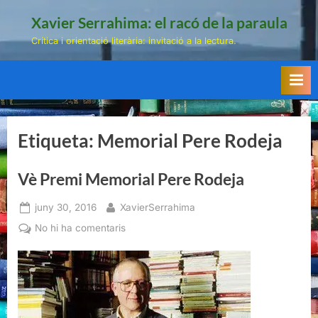
Skip
Xavier Serrahima: el racó de la paraula
to
Crítica i orientació literària: invitació a la lectura.
content
Etiqueta:
Memorial Pere Rodeja
Vè Premi Memorial Pere Rodeja
Posted
By
juny 30, 2016
XavierSerrahima
on
a
No hi ha comentaris
Vè
Premi
Memorial
Pere
Rodeja