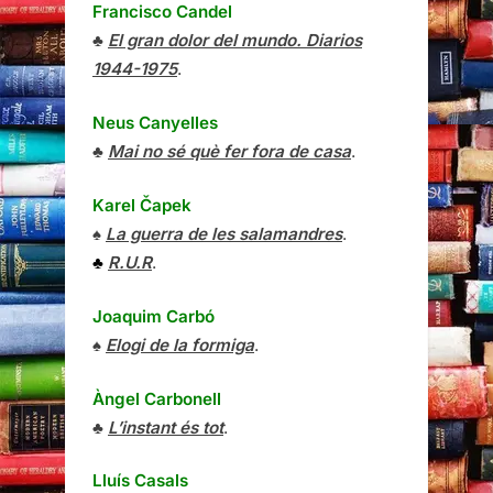
Francisco Candel
♣
El gran dolor del mundo. Diarios
1944-1975
.
Neus Canyelles
♣
Mai no sé què fer fora de casa
.
Karel Čapek
♠
La guerra de les salamandres
.
♣
R.U.R
.
Joaquim Carbó
♠
Elogi de la formiga
.
Àngel Carbonell
♣
L’instant és tot
.
Lluís Casals