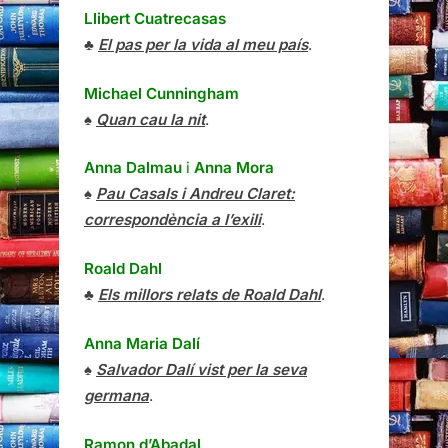
Llibert Cuatrecasas
♣
El pas per la vida al meu país
.
Michael Cunningham
♠
Quan cau la nit
.
Anna Dalmau
i
Anna Mora
♠
Pau Casals i Andreu Claret:
correspondència a l’exili
.
Roald Dahl
♣
Els millors relats de Roald Dahl
.
Anna Maria Dalí
♠
Salvador Dalí vist per la seva
germana
.
Ramon d’Abadal