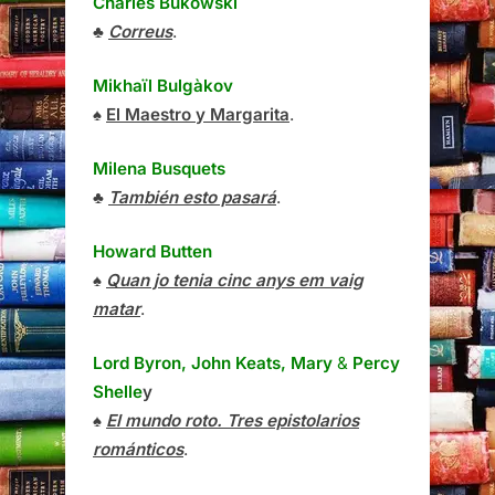
Charles Bukowski
♣
Correus
.
Mikhaïl Bulgàkov
♠
El Maestro y Margarita
.
Milena Busquets
♣
También esto pasará
.
Howard Butten
♠
Quan jo tenia cinc anys em vaig
matar
.
Lord Byron, John Keats, Mary
&
Percy
Shelle
y
♠
El mundo roto. Tres epistolarios
románticos
.