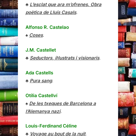
♣
L’esclat que ara m’ofrenes. Obra
poètica de Lluís Casals
.
Alfonso R. Castelao
♠
Coses
.
J.M. Castellet
♣
Seductors, il·lustrats i visionaris
.
Ada Castells
♣
Pura sang
.
Otília Castellví
♠
De les txeques de Barcelona a
l’Alemanya nazi
.
Louis-Ferdinand Céline
♣
Voyage au bout de la nuit
.