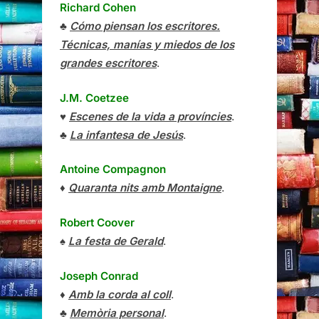
Richard Cohen
♣
Cómo piensan los escritores.
Técnicas, manías y miedos de los
grandes escritores
.
J.M. Coetzee
♥
Escenes de la vida a províncies
.
♣
La infantesa de Jesús
.
Antoine Compagnon
♦
Quaranta nits amb Montaigne
.
Robert Coover
♠
La festa de Gerald
.
Joseph Conrad
♦
Amb la corda al coll
.
♣
Memòria personal
.