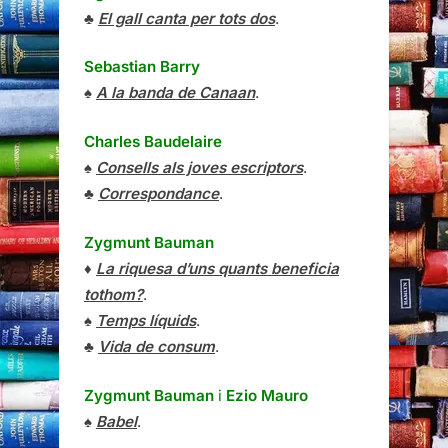
♣
El gall canta per tots dos
.
Sebastian Barry
♠
A la banda de Canaan
.
Charles Baudelaire
♠
Consells als joves escriptors
.
♣
Correspondance
.
Zygmunt Bauman
♦
La riquesa d’uns quants beneficia
tothom?
.
♠
Temps líquids
.
♣
Vida de consum
.
Zygmunt Bauman
i
Ezio Mauro
♠
Babel
.