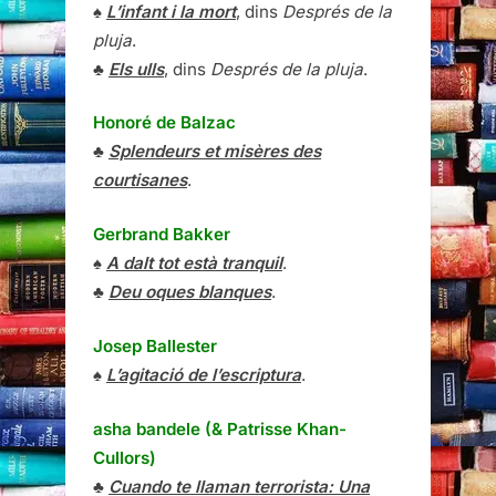
♠
L’infant i la mort
, dins
Després de la
pluja
.
♣
Els ulls
, dins
Després de la pluja
.
Honoré de Balzac
♣
Splendeurs et misères des
courtisanes
.
Gerbrand Bakker
♠
A dalt tot està tranquil
.
♣
Deu oques blanques
.
Josep Ballester
♠
L’agitació de l’escriptura
.
asha bandele (& Patrisse Khan-
Cullors)
♣
Cuando te llaman terrorista: Una