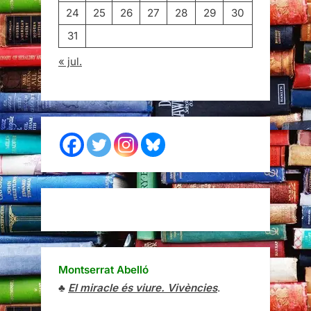
24
25
26
27
28
29
30
31
« jul.
Montserrat Abelló
♣
El miracle és viure. Vivències
.