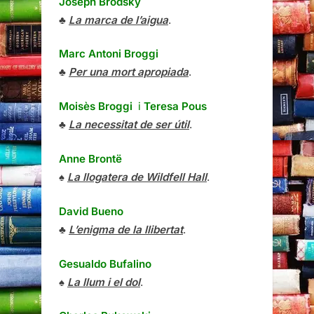
Joseph Brodsky
♣
La marca de l’aigua
.
Marc Antoni Broggi
♣
Per una mort apropiada
.
Moisès Broggi
i
Teresa Pous
♣
La necessitat de ser útil
.
Anne Brontë
♠
La llogatera de Wildfell Hall
.
David Bueno
♣
L’enigma de la llibertat
.
Gesualdo Bufalino
♠
La llum i el dol
.