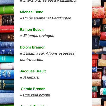
♣
Literatura, estética y nihilismo
.
Michael Bond
♠
Un ós anomenat Paddington
.
Ramon Bosch
♣
El temps revingut
.
Dolors Bramon
♣
L’islam avui. Alguns aspectes
controvertits
.
Jacques Brault
♣
À jamais
.
Gerald Brenan
♠
Una vida pròpia
.