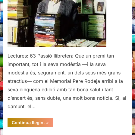
Lectures: 63 Passió llibretera Que un premi tan
important, tot i la seva modèstia —i la seva
modèstia és, segurament, un dels seus més grans
atractius— com el Memorial Pere Rodeja arribi a la
seva cinquena edició amb tan bona salut i tant
d’encert és, sens dubte, una molt bona notícia. Si, al
damunt, el…
“Vè
Continua llegint
»
Premi
Memorial
Pere