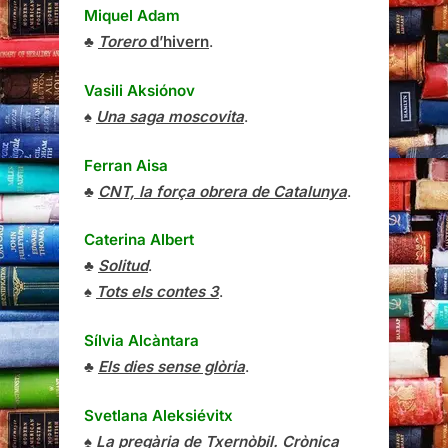
Miquel Adam
♣
Torero
d’hivern
.
Vasili Aksiónov
♠
Una saga moscovita
.
Ferran Aisa
♣
CNT, la força obrera de Catalunya
.
Caterina Albert
♣
Solitud
.
♠
Tots els contes 3
.
Sílvia Alcàntara
♣
Els dies sense glòria
.
Svetlana Aleksiévitx
♠
La pregària de Txernòbil. Crònica