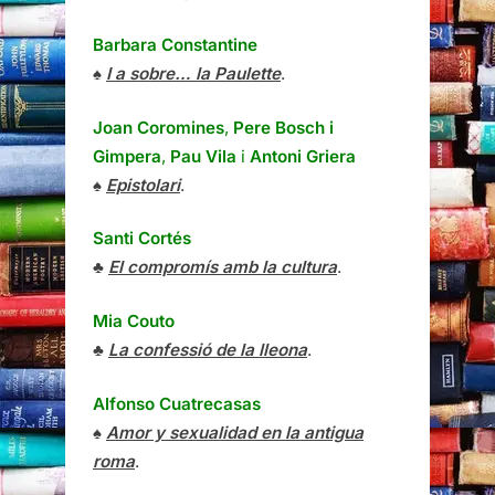
Barbara Constantine
♠
I a sobre… la Paulette
.
Joan Coromines
,
Pere Bosch i
Gimpera
,
Pau Vila
i
Antoni Griera
♠
Epistolari
.
Santi Cortés
♣
El compromís amb la cultura
.
Mia Couto
♣
La confessió de la lleona
.
Alfonso Cuatrecasas
♠
Amor y sexualidad en la antigua
roma
.