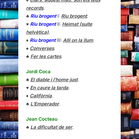
records
.
♣
Riu brogent
I:
Riu brogent
.
♥
Riu brogent
II:
Heimat (suite
helvètica)
.
♦
Riu brogent
III:
Allí on la llum
.
♠
Converses
.
♣
Fer les cartes
.
Jordi Coca
♣
El diable i l’home just
.
♥
En caure la tarda
.
♦
Califòrnia
.
♣
L’Emperador
.
Jean Cocteau
♣
La dificultat de ser
.