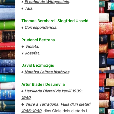
♠
El nebot de Wittgenstein
.
♦
Tala
.
Thomas Bernhard
i
Siegfried Unseld
♠
Correspondencia
.
Prudenci Bertrana
♣
Violeta
.
♥
Josafat
.
David Bezmozgis
♠
Nataixa i altres històries
.
Artur Bladé i Desumvila
♠
L’exiliada Dietari de l’exili 1939-
1940
.
♣
Viure a Tarragona, Fulls d’un dietari
1966-1969
, dins Cicle dels dietaris I.