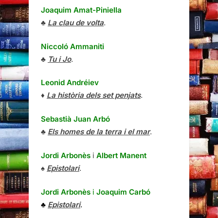
Joaquim Amat-Piniella
♣
La clau de volta
.
Niccoló Ammaniti
♣
Tu i Jo
.
Leonid Andréiev
♦
La història dels set penjats
.
Sebastià Juan Arbó
♣
Els homes de la terra i el mar
.
Jordi Arbonès
i
Albert Manent
♠
Epistolari
.
Jordi Arbonès
i
Joaquim Carbó
♣
Epistolari
.