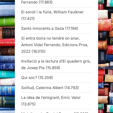
Ferrando
(17.983)
El soroll i la fúria, William Faulkner
(17.421)
Sants innocents a Gaza
(17.194)
Si entra boira no tendré on anar,
Antoni Vidal Ferrando, Edicions Proa,
2022
(16.010)
Invitació a la lectura d’El quadern gris,
de Josep Pla
(15.859)
Qui sóc?
(15.209)
Solitud, Caterina Albert
(14.763)
La idea de l’emigrant, Enric Valor
(13.875)