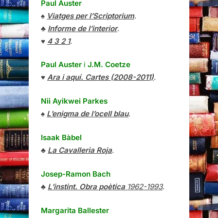
Paul Auster
♠
Viatges per l’Scriptorium
.
♣
Informe de l’interior
.
♥
4 3 2 1
.
Paul Auster
i
J.M. Coetze
♥
Ara i aquí. Cartes (2008-2011)
.
Nii Ayikwei Parkes
♠
L’enigma de l’ocell blau
.
Isaak Bàbel
♣
La Cavalleria Roja
.
Josep-Ramon Bach
♣
L’instint. Obra poètica
1962-1993
.
Margarita Ballester