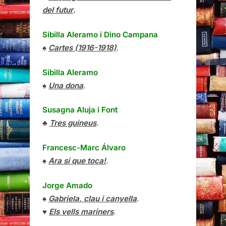
del futur
.
Sibilla Aleramo
i
Dino Campana
♠
Cartes (1916-1918)
.
Sibilla Aleramo
♠
Una dona
.
Susagna Aluja i Font
♣
Tres guineus
.
Francesc-Marc Álvaro
♠
Ara sí que toca!
.
Jorge Amado
♠
Gabriela, clau i canyella
.
♥
Els vells mariners
.