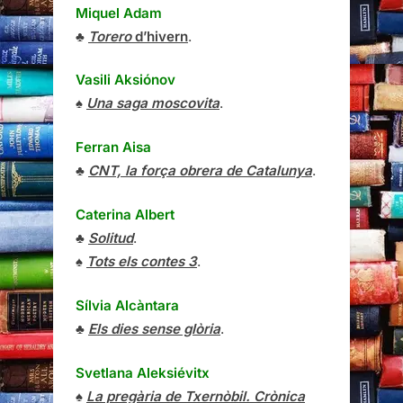
Miquel Adam
♣
Torero
d’hivern
.
Vasili Aksiónov
♠
Una saga moscovita
.
Ferran Aisa
♣
CNT, la força obrera de Catalunya
.
Caterina Albert
♣
Solitud
.
♠
Tots els contes 3
.
Sílvia Alcàntara
♣
Els dies sense glòria
.
Svetlana Aleksiévitx
♠
La pregària de Txernòbil. Crònica