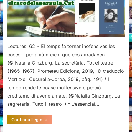
“La
secretària”,
de
Natalia
Ginzburg
Lectures: 62 * El temps fa tornar inofensives les
coses, i per això creiem que ens agradaven.
(© Natalia Ginzburg, La secretària, Tot el teatre I
(1965-1967), Prometeu Edicions, 2019, © traducció
Mertitxell Cucurella-Jorba, 2019, pàg. 491) * Il
tempo rende le coase inoffensive e perciò
creditamo di averle amate. (©Natalia Ginzburg, La
segretaria, Tutto il teatro I) * L’essencial…
“Citacions
Continua llegint
»
de
“La
secretària”,