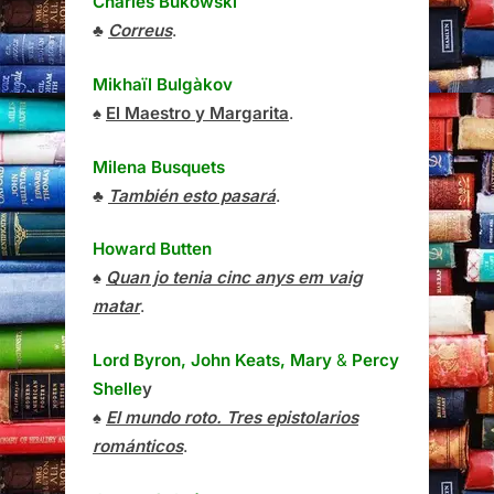
Charles Bukowski
♣
Correus
.
Mikhaïl Bulgàkov
♠
El Maestro y Margarita
.
Milena Busquets
♣
También esto pasará
.
Howard Butten
♠
Quan jo tenia cinc anys em vaig
matar
.
Lord Byron, John Keats, Mary
&
Percy
Shelle
y
♠
El mundo roto. Tres epistolarios
románticos
.