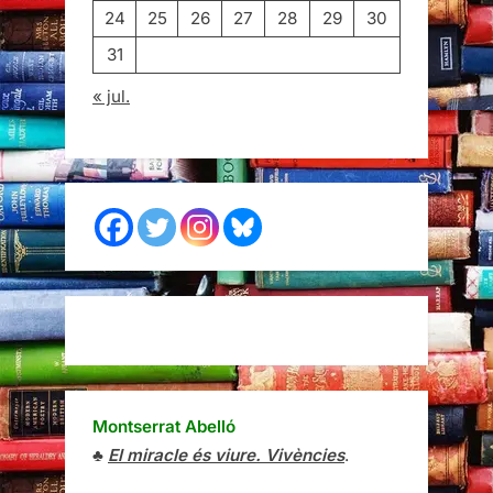
24
25
26
27
28
29
30
31
« jul.
Montserrat Abelló
♣
El miracle és viure. Vivències
.