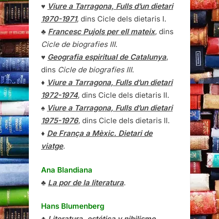
♥
Viure a Tarragona, Fulls d’un dietari
1970-1971
, dins Cicle dels dietaris I.
♣
Francesc Pujols per ell mateix
, dins
Cicle de biografies III
.
♥
Geografia espiritual de Catalunya
,
dins
Cicle de biografies III
.
♦
Viure a Tarragona, Fulls d’un dietari
1972-1974
, dins Cicle dels dietaris II.
♠
Viure a Tarragona, Fulls d’un dietari
1975-1976
, dins Cicle dels dietaris II.
♦
De França a Mèxic. Dietari de
viatge
.
Ana Blandiana
♣
La por de la literatura
.
Hans Blumenberg
♣
Literatura, estética y nihilismo
.