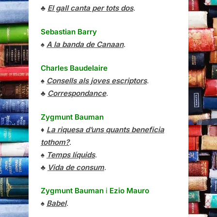
♣
El gall canta per tots dos
.
Sebastian Barry
♠
A la banda de Canaan
.
Charles Baudelaire
♠
Consells als joves escriptors
.
♣
Correspondance
.
Zygmunt Bauman
♦
La riquesa d’uns quants beneficia
tothom?
.
♠
Temps líquids
.
♣
Vida de consum
.
Zygmunt Bauman
i
Ezio Mauro
♠
Babel
.