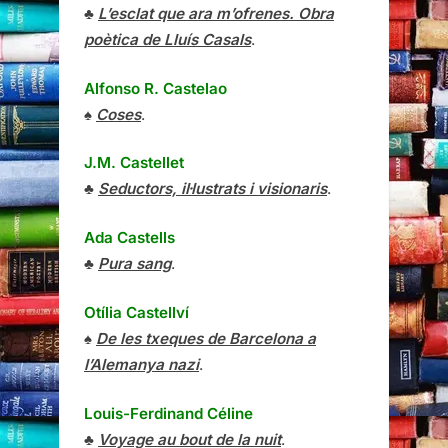
♣
L’esclat que ara m’ofrenes. Obra
poètica de Lluís Casals
.
Alfonso R. Castelao
♠
Coses
.
J.M. Castellet
♣
Seductors, il·lustrats i visionaris
.
Ada Castells
♣
Pura sang
.
Otília Castellví
♠
De les txeques de Barcelona a
l’Alemanya nazi
.
Louis-Ferdinand Céline
♣
Voyage au bout de la nuit
.