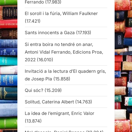
Ferrando
(17.983)
El soroll i la fúria, William Faulkner
(17.421)
Sants innocents a Gaza
(17.193)
Si entra boira no tendré on anar,
Antoni Vidal Ferrando, Edicions Proa,
2022
(16.010)
Invitació a la lectura d’El quadern gris,
de Josep Pla
(15.858)
Qui sóc?
(15.209)
Solitud, Caterina Albert
(14.763)
La idea de l’emigrant, Enric Valor
(13.874)