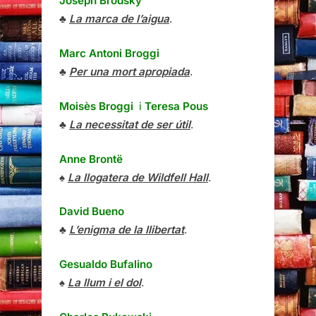
Joseph Brodsky
♣
La marca de l’aigua
.
Marc Antoni Broggi
♣
Per una mort apropiada
.
Moisès Broggi
i
Teresa Pous
♣
La necessitat de ser útil
.
Anne Brontë
♠
La llogatera de Wildfell Hall
.
David Bueno
♣
L’enigma de la llibertat
.
Gesualdo Bufalino
♠
La llum i el dol
.