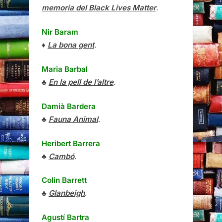
memoria del Black Lives Matter
.
Nir Baram
♦
La bona gent
.
Maria Barbal
♣
En la pell de l’altre
.
Damià Bardera
♣
Fauna Animal
.
Heribert Barrera
♣
Cambó
.
Colin Barrett
♣
Glanbeigh
.
Agustí Bartra