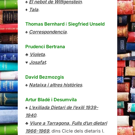
♠
El nebot de Wittgenstein
.
♦
Tala
.
Thomas Bernhard
i
Siegfried Unseld
♠
Correspondencia
.
Prudenci Bertrana
♣
Violeta
.
♥
Josafat
.
David Bezmozgis
♠
Nataixa i altres històries
.
Artur Bladé i Desumvila
♠
L’exiliada Dietari de l’exili 1939-
1940
.
♣
Viure a Tarragona, Fulls d’un dietari
1966-1969
, dins Cicle dels dietaris I.