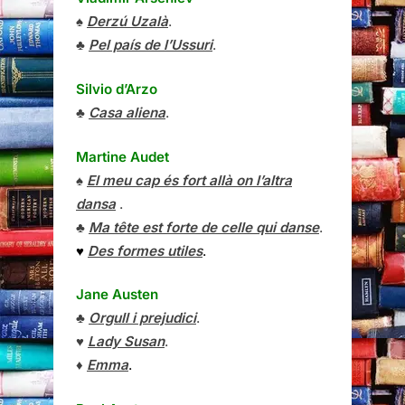
♠
Derzú Uzalà
.
♣
Pel país de l’Ussuri
.
Silvio d’Arzo
♣
Casa aliena
.
Martine Audet
♠
El meu cap és fort allà on l’altra
dansa
.
♣
Ma tête est forte de celle qui danse
.
♥
Des formes utiles
.
Jane Austen
♣
Orgull i prejudici
.
♥
Lady Susan
.
♦
Emma
.