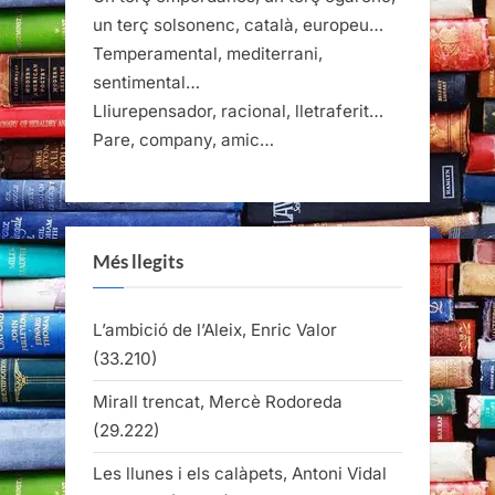
un terç solsonenc, català, europeu…
Temperamental, mediterrani,
sentimental…
Lliurepensador, racional, lletraferit…
Pare, company, amic…
Més llegits
L’ambició de l’Aleix, Enric Valor
(33.210)
Mirall trencat, Mercè Rodoreda
(29.222)
Les llunes i els calàpets, Antoni Vidal