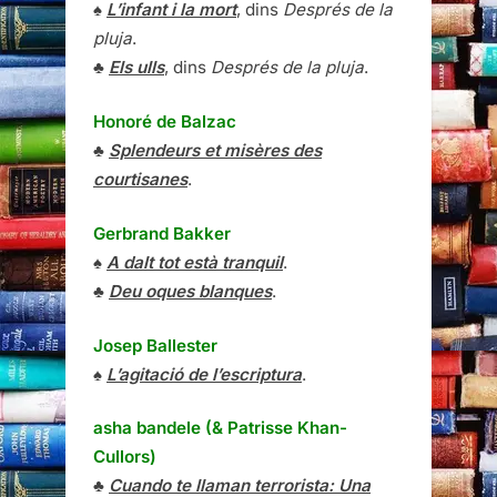
♠
L’infant i la mort
, dins
Després de la
pluja
.
♣
Els ulls
, dins
Després de la pluja
.
Honoré de Balzac
♣
Splendeurs et misères des
courtisanes
.
Gerbrand Bakker
♠
A dalt tot està tranquil
.
♣
Deu oques blanques
.
Josep Ballester
♠
L’agitació de l’escriptura
.
asha bandele (& Patrisse Khan-
Cullors)
♣
Cuando te llaman terrorista: Una