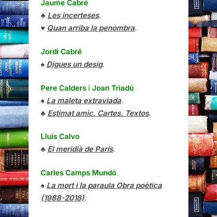
Jaume Cabré
♣
Les incerteses
.
♥
Quan arriba la penombra
.
Jordi Cabré
♠
Digues un desig
.
Pere Calders
i
Joan Triadú
♠
La maleta extraviada
.
♣
Estimat amic. Cartes. Textos
.
Lluís Calvo
♣
El meridià de París
.
Carles Camps Mundó
♠
La mort i la paraula Obra poètica
(1988-2018)
.