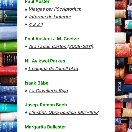
Paul Auster
♠
Viatges per l’Scriptorium
.
♣
Informe de l’interior
.
♥
4 3 2 1
.
Paul Auster
i
J.M. Coetze
♥
Ara i aquí. Cartes (2008-2011)
.
Nii Ayikwei Parkes
♠
L’enigma de l’ocell blau
.
Isaak Bàbel
♣
La Cavalleria Roja
.
Josep-Ramon Bach
♣
L’instint. Obra poètica
1962-1993
.
Margarita Ballester