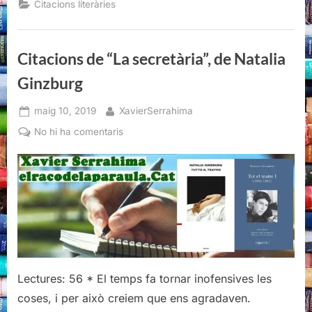
Citacions literàries
de
Natalia
Ginzburg”
Citacions de “La secretària”, de Natalia
Ginzburg
Posted
By
maig 10, 2019
XavierSerrahima
on
a
No hi ha comentaris
Citacions
de
“La
secretària”,
de
Natalia
Ginzburg
Lectures: 56 * El temps fa tornar inofensives les
coses, i per això creiem que ens agradaven.