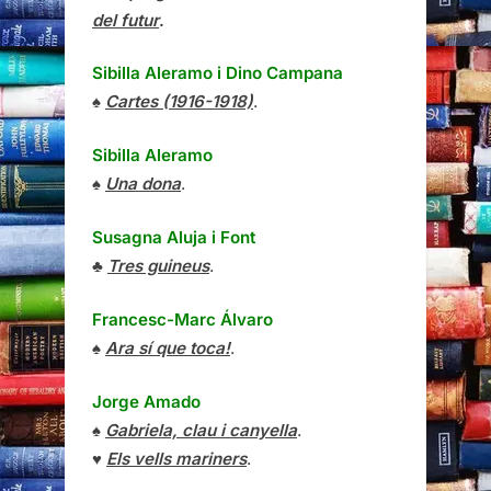
del futur
.
Sibilla Aleramo
i
Dino Campana
♠
Cartes (1916-1918)
.
Sibilla Aleramo
♠
Una dona
.
Susagna Aluja i Font
♣
Tres guineus
.
Francesc-Marc Álvaro
♠
Ara sí que toca!
.
Jorge Amado
♠
Gabriela, clau i canyella
.
♥
Els vells mariners
.