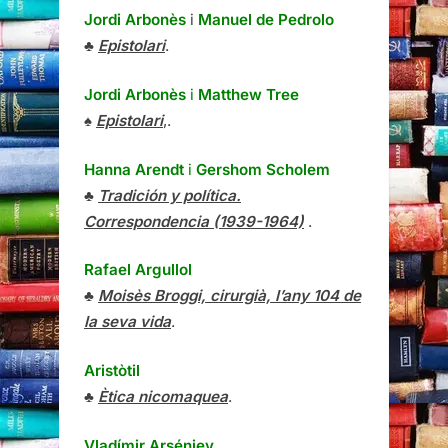
Jordi Arbonès
i
Manuel de Pedrolo
♣
Epistolari
.
Jordi Arbonès
i
Matthew Tree
♠
Epistolari
,.
Hanna Arendt
i
Gershom Scholem
♣
Tradición y política.
Correspondencia (1939-1964)
.
Rafael Argullol
♣
Moisès Broggi, cirurgià, l’any 104 de
la seva vida
.
Aristòtil
♣
Ètica nicomaquea
.
Vladímir Arséniev