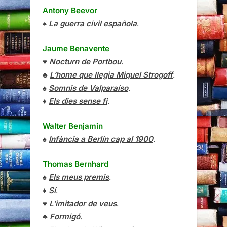
Antony Beevor
♠
La guerra civil española
.
Jaume Benavente
♥
Nocturn de Portbou
.
♣
L’home que llegia Miquel Strogoff
.
♠
Somnis de Valparaíso
.
♦
Els dies sense fi
.
Walter Benjamin
♠
Infància a Berlín cap al 1900
.
Thomas Bernhard
♠
Els meus premis
.
♦
Sí
.
♥
L’imitador de veus
.
♣
Formigó
.