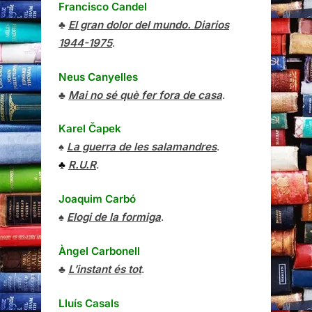
Francisco Candel
♣
El gran dolor del mundo. Diarios
1944-1975
.
Neus Canyelles
♣
Mai no sé què fer fora de casa
.
Karel Čapek
♠
La guerra de les salamandres
.
♣
R.U.R
.
Joaquim Carbó
♠
Elogi de la formiga
.
Àngel Carbonell
♣
L’instant és tot
.
Lluís Casals