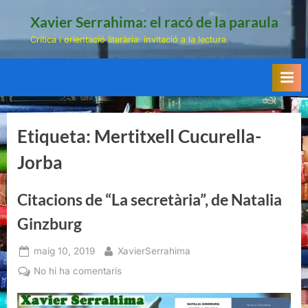
Skip
Xavier Serrahima: el racó de la paraula
to
Crítica i orientació literària: invitació a la lectura.
content
Etiqueta:
Mertitxell Cucurella-
Jorba
Citacions de “La secretària”, de Natalia
Ginzburg
Posted
By
maig 10, 2019
XavierSerrahima
on
a
No hi ha comentaris
Citacions
de