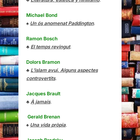
Michael Bond
♠
Un ós anomenat Paddington
.
Ramon Bosch
♣
El temps revingut
.
Dolors Bramon
♣
L’islam avui. Alguns aspectes
controvertits
.
Jacques Brault
♣
À jamais
.
Gerald Brenan
♠
Una vida pròpia
.