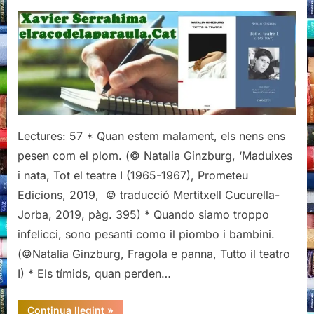
Citacions
de
"Maduixa
i
nata",
de
Natalia
Ginzburg
Lectures: 57 * Quan estem malament, els nens ens
pesen com el plom. (© Natalia Ginzburg, ‘Maduixes
i nata, Tot el teatre I (1965-1967), Prometeu
Edicions, 2019, © traducció Mertitxell Cucurella-
Jorba, 2019, pàg. 395) * Quando siamo troppo
infelicci, sono pesanti como il piombo i bambini.
(©Natalia Ginzburg, Fragola e panna, Tutto il teatro
I) * Els tímids, quan perden…
“Citacions
Continua llegint
»