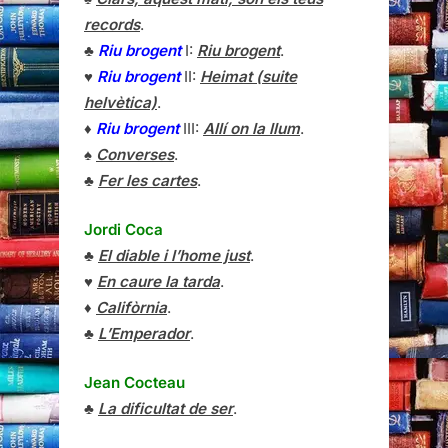
records
.
♣
Riu brogent
I:
Riu brogent
.
♥
Riu brogent
II:
Heimat (suite
helvètica)
.
♦
Riu brogent
III:
Allí on la llum
.
♠
Converses
.
♣
Fer les cartes
.
Jordi Coca
♣
El diable i l’home just
.
♥
En caure la tarda
.
♦
Califòrnia
.
♣
L’Emperador
.
Jean Cocteau
♣
La dificultat de ser
.