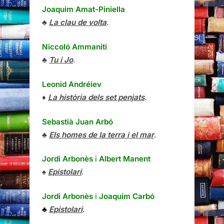
Joaquim Amat-Piniella
♣
La clau de volta
.
Niccoló Ammaniti
♣
Tu i Jo
.
Leonid Andréiev
♦
La història dels set penjats
.
Sebastià Juan Arbó
♣
Els homes de la terra i el mar
.
Jordi Arbonès
i
Albert Manent
♠
Epistolari
.
Jordi Arbonès
i
Joaquim Carbó
♣
Epistolari
.