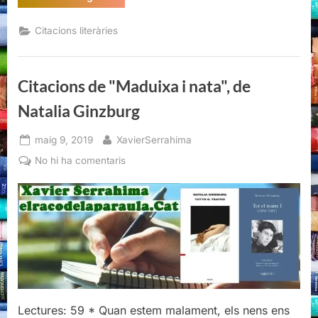
de
"Maduixa
i
Citacions literàries
nata",
de
Natalia
Ginzburg”
Citacions de "Maduixa i nata", de
Natalia Ginzburg
Posted
By
maig 9, 2019
XavierSerrahima
on
a
No hi ha comentaris
Citacions
de
"Maduixa
i
nata",
de
Natalia
Ginzburg
Lectures: 59 * Quan estem malament, els nens ens