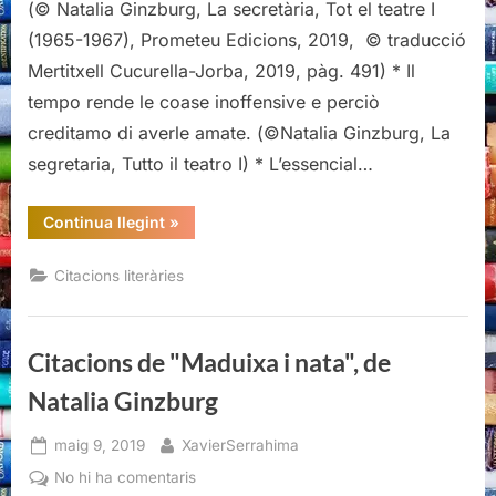
(© Natalia Ginzburg, La secretària, Tot el teatre I
(1965-1967), Prometeu Edicions, 2019, © traducció
Mertitxell Cucurella-Jorba, 2019, pàg. 491) * Il
tempo rende le coase inoffensive e perciò
creditamo di averle amate. (©Natalia Ginzburg, La
segretaria, Tutto il teatro I) * L’essencial…
“Citacions
Continua llegint
»
de
“La
secretària”,
Citacions literàries
de
Natalia
Ginzburg”
Citacions de "Maduixa i nata", de
Natalia Ginzburg
Posted
By
maig 9, 2019
XavierSerrahima
on
a
No hi ha comentaris