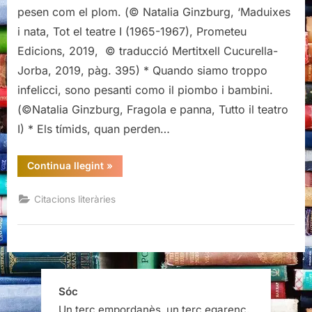
pesen com el plom. (© Natalia Ginzburg, ‘Maduixes
i nata, Tot el teatre I (1965-1967), Prometeu
Edicions, 2019, © traducció Mertitxell Cucurella-
Jorba, 2019, pàg. 395) * Quando siamo troppo
infelicci, sono pesanti como il piombo i bambini.
(©Natalia Ginzburg, Fragola e panna, Tutto il teatro
I) * Els tímids, quan perden…
“Citacions
Continua llegint
»
de
"Maduixa
i
Citacions literàries
nata",
de
Natalia
Ginzburg”
Sóc
Un terç empordanès, un terç egarenc,