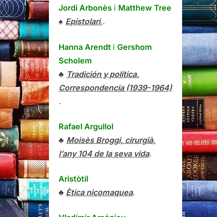
Jordi Arbonès
i
Matthew Tree
♠
Epistolari
,.
Hanna Arendt
i
Gershom
Scholem
♣
Tradición y política.
Correspondencia (1939-1964)
.
Rafael Argullol
♣
Moisès Broggi, cirurgià,
l’any 104 de la seva vida
.
Aristòtil
♣
Ètica nicomaquea
.