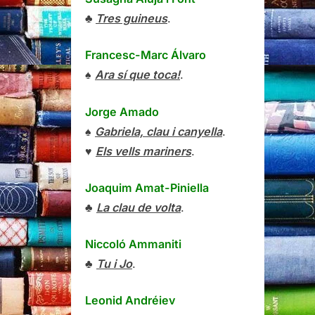
♣
Tres guineus
.
Francesc-Marc Álvaro
♠
Ara sí que toca!
.
Jorge Amado
♠
Gabriela, clau i canyella
.
♥
Els vells mariners
.
Joaquim Amat-Piniella
♣
La clau de volta
.
Niccoló Ammaniti
♣
Tu i Jo
.
Leonid Andréiev