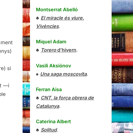
Montserrat Abelló
♣
El miracle és viure.
Vivències
.
Miquel Adam
ament
♣
Torero
d’hivern
.
enys)
Vasili Aksiónov
e) si
♠
Una saga moscovita
.
d
t —i
Ferran Aisa
ble
♣
CNT, la força obrera de
Catalunya
.
Caterina Albert
♣
Solitud
.