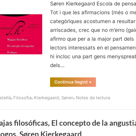
co
Søren Kierkegaard Escola de pens
de
Tot i que les afirmacions (més o m
la
categòriques acostumen a resultar
ang
arriscades, crec que no m’erro (gair
Pr
afirmo que per a la major part dels
Sø
Ki
lectors interessats en el pensamen
hi incloc una part gens menysprea
dels…
“Migajas
Continua llegint
»
filosóficas,
El
concepto
,
,
,
stellà
Filosofia
Kierkegaard, Søren
Notes de lectura
de
la
angustia,
Prólogos,
Søren
Kierkegaard”
jas filosóficas, El concepto de la angusti
logos, Søren Kierkegaard