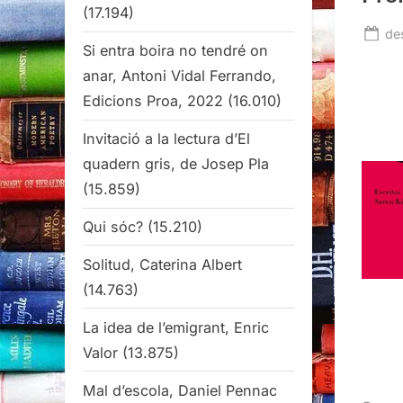
(17.194)
Po
de
Si entra boira no tendré on
on
anar, Antoni Vidal Ferrando,
Edicions Proa, 2022
(16.010)
Invitació a la lectura d’El
quadern gris, de Josep Pla
(15.859)
Qui sóc?
(15.210)
Solitud, Caterina Albert
(14.763)
La idea de l’emigrant, Enric
Valor
(13.875)
Mal d’escola, Daniel Pennac