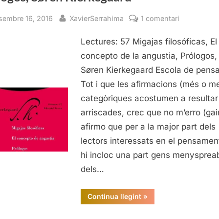
sted
By
a
sembre 16, 2016
XavierSerrahima
1 comentari
Migajas
Lectures: 57 Migajas filosóficas, El
filosóficas,
El
concepto de la angustia, Prólogos,
concepto
Søren Kierkegaard Escola de pens
de
Tot i que les afirmacions (més o m
la
categòriques acostumen a resultar
angustia,
arriscades, crec que no m’erro (gair
Prólogos,
afirmo que per a la major part dels
Søren
Kierkegaar
lectors interessats en el pensamen
hi incloc una part gens menysprea
dels…
“Migajas
Continua llegint
»
filosóficas,
El
concepto