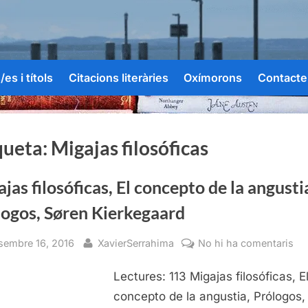
es i títols
Citacions literàries
Oxímorons
Contacte
queta:
Migajas filosóficas
jas filosóficas, El concepto de la angusti
logos, Søren Kierkegaard
sted
By
a
sembre 16, 2016
XavierSerrahima
No hi ha comentaris
Mi
Lectures: 113 Migajas filosóficas, E
fil
El
concepto de la angustia, Prólogos,