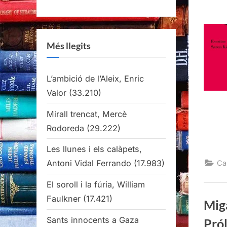
Més llegits
L’ambició de l’Aleix, Enric
Valor
(33.210)
Mirall trencat, Mercè
Rodoreda
(29.222)
Les llunes i els calàpets,
Antoni Vidal Ferrando
(17.983)
Ca
El soroll i la fúria, William
Faulkner
(17.421)
Miga
Sants innocents a Gaza
Pró