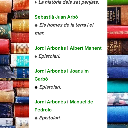
♦
La història dels set penjats
.
Sebastià Juan Arbó
♣
Els homes de la terra i el
mar
.
Jordi Arbonès
i
Albert Manent
♠
Epistolari
.
Jordi Arbonès
i
Joaquim
Carbó
♣
Epistolari
.
Jordi Arbonès
i
Manuel de
Pedrolo
♣
Epistolari
.