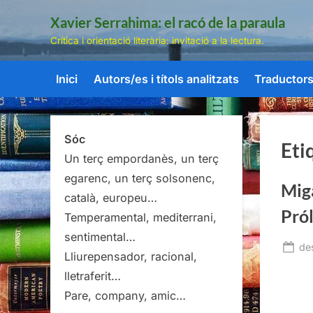
Skip
Xavier Serrahima: el racó de la paraula
to
Crítica i orientació literària: invitació a la lectura.
content
Inici
Autors/es i títols analitzats
Traductors/
Sóc
Eti
Un terç empordanès, un terç
egarenc, un terç solsonenc,
Miga
català, europeu…
Pró
Temperamental, mediterrani,
sentimental…
Po
de
Lliurepensador, racional,
on
lletraferit…
Pare, company, amic…