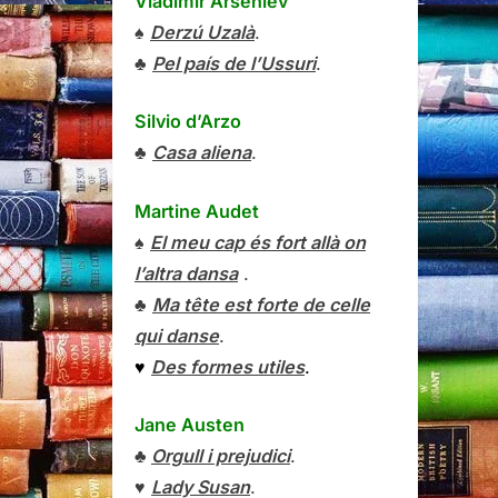
Vladímir Arséniev
♠
Derzú Uzalà
.
♣
Pel país de l’Ussuri
.
Silvio d’Arzo
♣
Casa aliena
.
Martine Audet
♠
El meu cap és fort allà on
l’altra dansa
.
♣
Ma tête est forte de celle
qui danse
.
♥
Des formes utiles
.
Jane Austen
♣
Orgull i prejudici
.
♥
Lady Susan
.