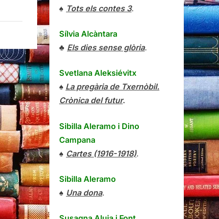
♠
Tots els contes 3
.
Sílvia Alcàntara
♣
Els dies sense glòria
.
Svetlana Aleksiévitx
♠
La pregària de Txernòbil.
Crònica del futur
.
Sibilla Aleramo
i
Dino
Campana
♠
Cartes (1916-1918)
.
Sibilla Aleramo
♠
Una dona
.
Susagna Aluja i Font