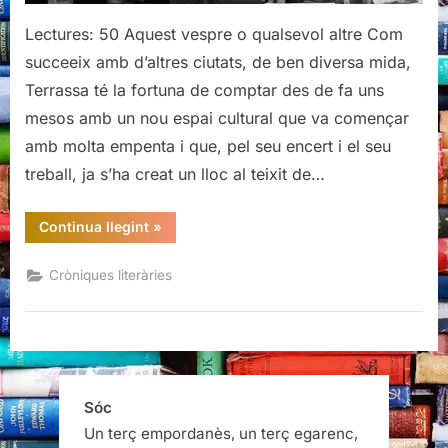
Lectures: 50 Aquest vespre o qualsevol altre Com
succeeix amb d’altres ciutats, de ben diversa mida,
Terrassa té la fortuna de comptar des de fa uns
mesos amb un nou espai cultural que va començar
amb molta empenta i que, pel seu encert i el seu
treball, ja s’ha creat un lloc al teixit de…
“Presentació
Continua llegint
»
de
Ni
aquesta
Cròniques literàries
tarda,
ni
cap
altra,
d’Andreu
Grau”
Sóc
Un terç empordanès, un terç egarenc,