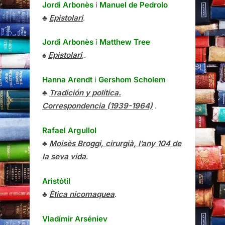
Jordi Arbonès
i
Manuel de Pedrolo
♣
Epistolari
.
Jordi Arbonès
i
Matthew Tree
♠
Epistolari
,.
Hanna Arendt
i
Gershom Scholem
♣
Tradición y política.
Correspondencia (1939-1964)
.
Rafael Argullol
♣
Moisès Broggi, cirurgià, l’any 104 de
la seva vida
.
Aristòtil
♣
Ètica nicomaquea
.
Vladímir Arséniev