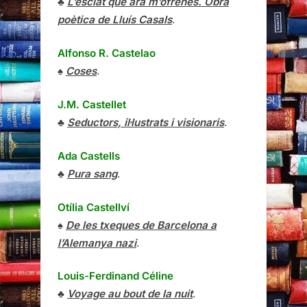
♣
L’esclat que ara m’ofrenes. Obra
poètica de Lluís Casals
.
Alfonso R. Castelao
♠
Coses
.
J.M. Castellet
♣
Seductors, il·lustrats i visionaris
.
Ada Castells
♣
Pura sang
.
Otília Castellví
♠
De les txeques de Barcelona a
l’Alemanya nazi
.
Louis-Ferdinand Céline
♣
Voyage au bout de la nuit
.