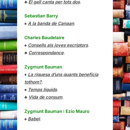
♣
El gall canta per tots dos
.
Sebastian Barry
♠
A la banda de Canaan
.
Charles Baudelaire
♠
Consells als joves escriptors
.
♣
Correspondance
.
Zygmunt Bauman
♦
La riquesa d’uns quants beneficia
tothom?
.
♠
Temps líquids
.
♣
Vida de consum
.
Zygmunt Bauman
i
Ezio Mauro
♠
Babel
.