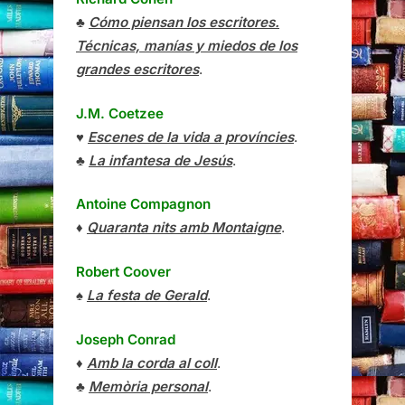
♣
Cómo piensan los escritores.
Técnicas, manías y miedos de los
grandes escritores
.
J.M. Coetzee
♥
Escenes de la vida a províncies
.
♣
La infantesa de Jesús
.
Antoine Compagnon
♦
Quaranta nits amb Montaigne
.
Robert Coover
♠
La festa de Gerald
.
Joseph Conrad
♦
Amb la corda al coll
.
♣
Memòria personal
.