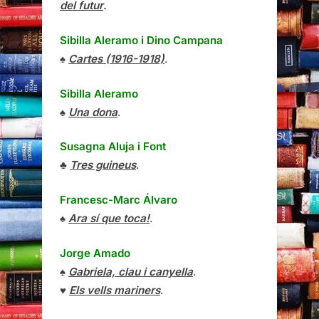
del futur
.
Sibilla Aleramo
i
Dino Campana
♠
Cartes (1916-1918)
.
Sibilla Aleramo
♠
Una dona
.
Susagna Aluja i Font
♣
Tres guineus
.
Francesc-Marc Álvaro
♠
Ara sí que toca!
.
Jorge Amado
♠
Gabriela, clau i canyella
.
♥
Els vells mariners
.