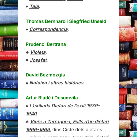
♦
Tala
.
Thomas Bernhard
i
Siegfried Unseld
♠
Correspondencia
.
Prudenci Bertrana
♣
Violeta
.
♥
Josafat
.
David Bezmozgis
♠
Nataixa i altres històries
.
Artur Bladé i Desumvila
♠
L’exiliada Dietari de l’exili 1939-
1940
.
♣
Viure a Tarragona, Fulls d’un dietari
1966-1969
, dins Cicle dels dietaris I.