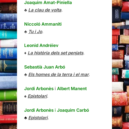
Joaquim Amat-Piniella
♣
La clau de volta
.
Niccoló Ammaniti
♣
Tu i Jo
.
Leonid Andréiev
♦
La història dels set penjats
.
Sebastià Juan Arbó
♣
Els homes de la terra i el mar
.
Jordi Arbonès
i
Albert Manent
♠
Epistolari
.
Jordi Arbonès
i
Joaquim Carbó
♣
Epistolari
.