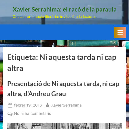
Skip
Xavier Serrahima: el racó de la paraula
to
Crítica i orientació literària: invitació a la lectura.
content
Etiqueta:
Ni aquesta tarda ni cap
altra
Presentació de Ni aquesta tarda, ni cap
altra, d’Andreu Grau
Posted
By
febrer 19, 2016
XavierSerrahima
on
a
No hi ha comentaris
Presentació
de