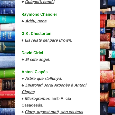
♥
Guignol’s band I
.
Raymond Chandler
♣
Adéu, nena
.
G.K. Chesterton
♦
Els relats del pare Brown
.
David Cirici
♣
El setè àngel
.
Antoni Clapés
♥
Arbre que s’allunyà
.
♣
Epistolari Jordi Arbonès & Antoni
Clapés
.
♠
Microgrames
, amb
Alícia
Casadesús
.
♠
Clars, aquest matí, són els teus