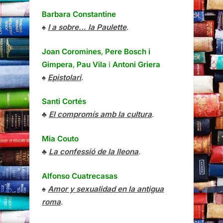
Barbara Constantine
♠
I a sobre… la Paulette
.
Joan Coromines
,
Pere Bosch i
Gimpera
,
Pau Vila
i
Antoni Griera
♠
Epistolari
.
Santi Cortés
♣
El compromís amb la cultura
.
Mia Couto
♣
La confessió de la lleona
.
Alfonso Cuatrecasas
♠
Amor y sexualidad en la antigua
roma
.