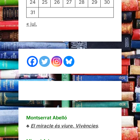
24
25
26
27
28
29
30
31
« jul.
Montserrat Abelló
♣
El miracle és viure. Vivències
.