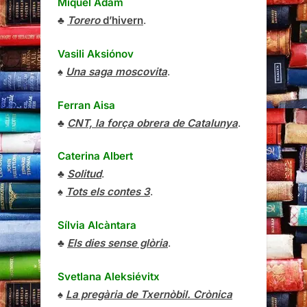
Miquel Adam
♣
Torero
d’hivern
.
Vasili Aksiónov
♠
Una saga moscovita
.
Ferran Aisa
♣
CNT, la força obrera de Catalunya
.
Caterina Albert
♣
Solitud
.
♠
Tots els contes 3
.
Sílvia Alcàntara
♣
Els dies sense glòria
.
Svetlana Aleksiévitx
♠
La pregària de Txernòbil. Crònica