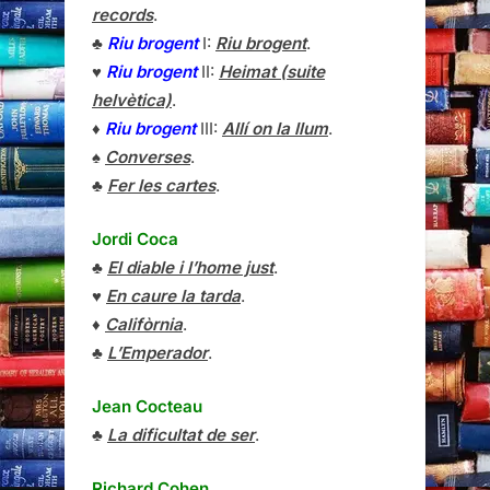
records
.
♣
Riu brogent
I:
Riu brogent
.
♥
Riu brogent
II:
Heimat (suite
helvètica)
.
♦
Riu brogent
III:
Allí on la llum
.
♠
Converses
.
♣
Fer les cartes
.
Jordi Coca
♣
El diable i l’home just
.
♥
En caure la tarda
.
♦
Califòrnia
.
♣
L’Emperador
.
Jean Cocteau
♣
La dificultat de ser
.
Richard Cohen