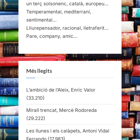
un terç solsonenc, català, europeu…
Temperamental, mediterrani,
sentimental…
Lliurepensador, racional, lletraferit…
Pare, company, amic…
Més llegits
L’ambició de l’Aleix, Enric Valor
(33.210)
Mirall trencat, Mercè Rodoreda
(29.222)
Les llunes i els calàpets, Antoni Vidal
Ferrando
(17.983)