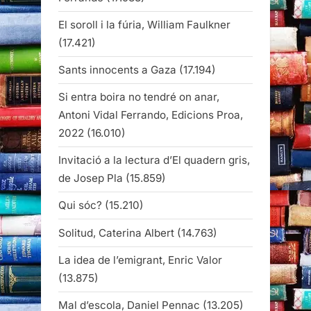
El soroll i la fúria, William Faulkner
(17.421)
Sants innocents a Gaza
(17.194)
Si entra boira no tendré on anar,
Antoni Vidal Ferrando, Edicions Proa,
2022
(16.010)
Invitació a la lectura d’El quadern gris,
de Josep Pla
(15.859)
Qui sóc?
(15.210)
Solitud, Caterina Albert
(14.763)
La idea de l’emigrant, Enric Valor
(13.875)
Mal d’escola, Daniel Pennac
(13.205)