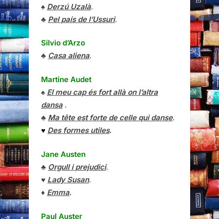
♠
Derzú Uzalà
.
♣
Pel país de l’Ussuri
.
Silvio d’Arzo
♣
Casa aliena
.
Martine Audet
♠
El meu cap és fort allà on l’altra
dansa
.
♣
Ma tête est forte de celle qui danse
.
♥
Des formes utiles
.
Jane Austen
♣
Orgull i prejudici
.
♥
Lady Susan
.
♦
Emma
.
Paul Auster