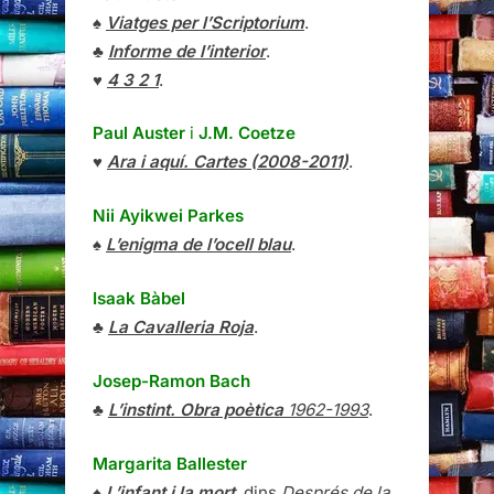
♠
Viatges per l’Scriptorium
.
♣
Informe de l’interior
.
♥
4 3 2 1
.
Paul Auster
i
J.M. Coetze
♥
Ara i aquí. Cartes (2008-2011)
.
Nii Ayikwei Parkes
♠
L’enigma de l’ocell blau
.
Isaak Bàbel
♣
La Cavalleria Roja
.
Josep-Ramon Bach
♣
L’instint. Obra poètica
1962-1993
.
Margarita Ballester
♠
L’infant i la mort
, dins
Després de la