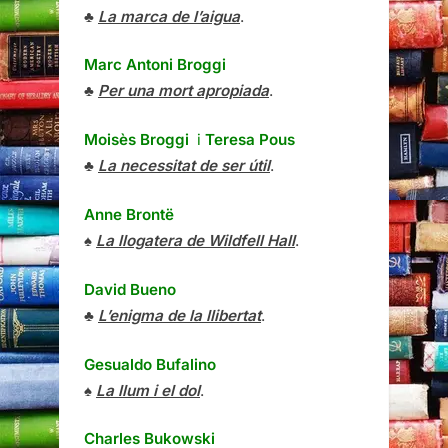
♣
La marca de l’aigua
.
Marc Antoni Broggi
♣
Per una mort apropiada
.
Moisès Broggi
i
Teresa Pous
♣
La necessitat de ser útil
.
Anne Brontë
♠
La llogatera de Wildfell Hall
.
David Bueno
♣
L’enigma de la llibertat
.
Gesualdo Bufalino
♠
La llum i el dol
.
Charles Bukowski