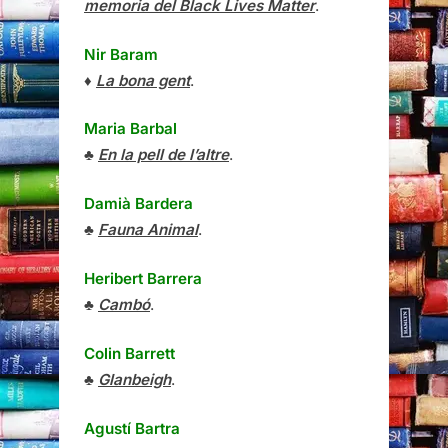
memoria del Black Lives Matter
.
Nir Baram
♦
La bona gent
.
Maria Barbal
♣
En la pell de l’altre
.
Damià Bardera
♣
Fauna Animal
.
Heribert Barrera
♣
Cambó
.
Colin Barrett
♣
Glanbeigh
.
Agustí Bartra