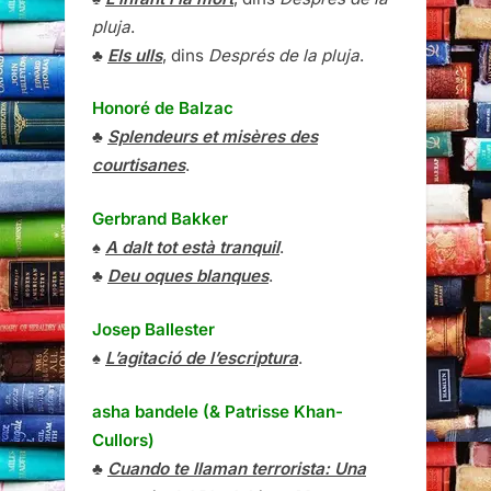
pluja
.
♣
Els ulls
, dins
Després de la pluja
.
Honoré de Balzac
♣
Splendeurs et misères des
courtisanes
.
Gerbrand Bakker
♠
A dalt tot està tranquil
.
♣
Deu oques blanques
.
Josep Ballester
♠
L’agitació de l’escriptura
.
asha bandele (& Patrisse Khan-
Cullors)
♣
Cuando te llaman terrorista: Una