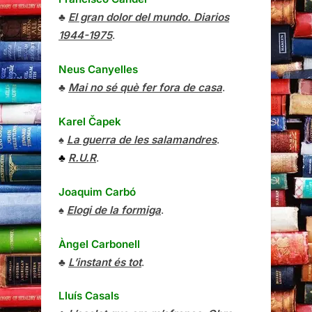
♣
El gran dolor del mundo. Diarios
1944-1975
.
Neus Canyelles
♣
Mai no sé què fer fora de casa
.
Karel Čapek
♠
La guerra de les salamandres
.
♣
R.U.R
.
Joaquim Carbó
♠
Elogi de la formiga
.
Àngel Carbonell
♣
L’instant és tot
.
Lluís Casals