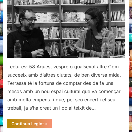
Ni
aquesta
tarda,
ni
cap
altra,
d’Andreu
Grau
Lectures: 58 Aquest vespre o qualsevol altre Com
succeeix amb d’altres ciutats, de ben diversa mida,
Terrassa té la fortuna de comptar des de fa uns
mesos amb un nou espai cultural que va començar
amb molta empenta i que, pel seu encert i el seu
treball, ja s’ha creat un lloc al teixit de…
“Presentació
Continua llegint
»
de
Ni