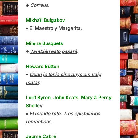
♣
Correus
.
Mikhaïl Bulgàkov
♠
El Maestro y Margarita
.
Milena Busquets
♣
También esto pasará
.
Howard Butten
♠
Quan jo tenia cinc anys em vaig
matar
.
Lord Byron, John Keats, Mary
&
Percy
Shelle
y
♠
El mundo roto. Tres epistolarios
románticos
.
Jaume Cabré