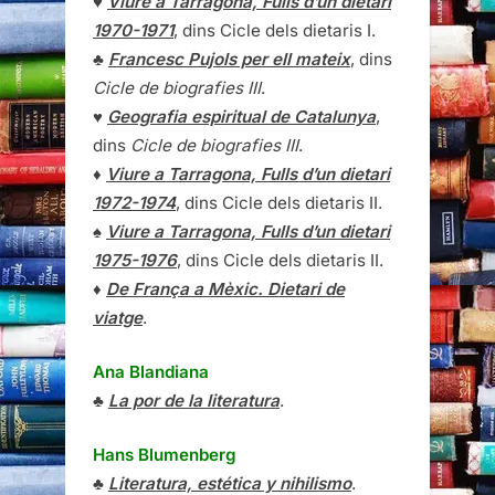
♥
Viure a Tarragona, Fulls d’un dietari
1970-1971
, dins Cicle dels dietaris I.
♣
Francesc Pujols per ell mateix
, dins
Cicle de biografies III
.
♥
Geografia espiritual de Catalunya
,
dins
Cicle de biografies III
.
♦
Viure a Tarragona, Fulls d’un dietari
1972-1974
, dins Cicle dels dietaris II.
♠
Viure a Tarragona, Fulls d’un dietari
1975-1976
, dins Cicle dels dietaris II.
♦
De França a Mèxic. Dietari de
viatge
.
Ana Blandiana
♣
La por de la literatura
.
Hans Blumenberg
♣
Literatura, estética y nihilismo
.