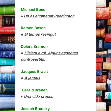
Michael Bond
♠
Un ós anomenat Paddington
.
Ramon Bosch
♣
El temps revingut
.
Dolors Bramon
♣
L’islam avui. Alguns aspectes
controvertits
.
Jacques Brault
♣
À jamais
.
Gerald Brenan
♠
Una vida pròpia
.
Joseph Brodsky