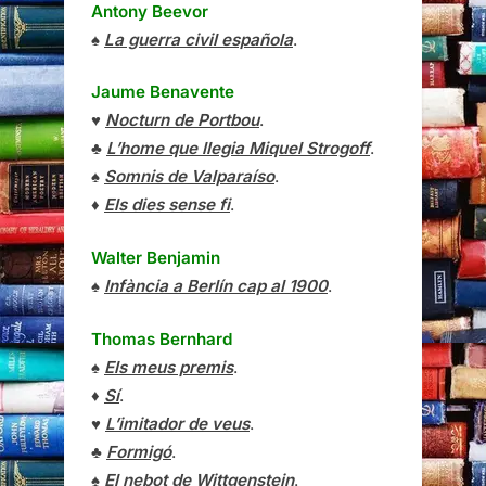
Antony Beevor
♠
La guerra civil española
.
Jaume Benavente
♥
Nocturn de Portbou
.
♣
L’home que llegia Miquel Strogoff
.
♠
Somnis de Valparaíso
.
♦
Els dies sense fi
.
Walter Benjamin
♠
Infància a Berlín cap al 1900
.
Thomas Bernhard
♠
Els meus premis
.
♦
Sí
.
♥
L’imitador de veus
.
♣
Formigó
.
♠
El nebot de Wittgenstein
.