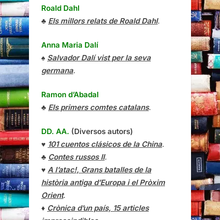
Roald Dahl
♣
Els millors relats de Roald Dahl
.
Anna Maria Dalí
♠
Salvador Dalí vist per la seva
germana
.
Ramon d’Abadal
♣
Els primers comtes catalans
.
DD. AA.
(Diversos autors)
♥
101 cuentos clásicos de la China
.
♣
Contes russos II
.
♥
A l’atac!, Grans batalles de la
història antiga d’Europa i el Pròxim
Orient
.
♦
Crònica d’un país, 15 articles