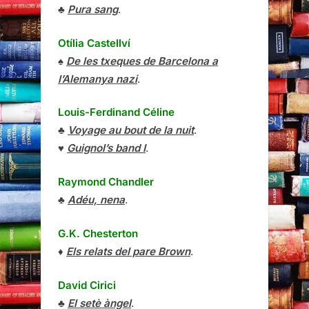
♣
Pura sang
.
Otília Castellví
♠
De les txeques de Barcelona a
l’Alemanya nazi
.
Louis-Ferdinand Céline
♣
Voyage au bout de la nuit
.
♥
Guignol’s band I
.
Raymond Chandler
♣
Adéu, nena
.
G.K. Chesterton
♦
Els relats del pare Brown
.
David Cirici
♣
El setè àngel
.