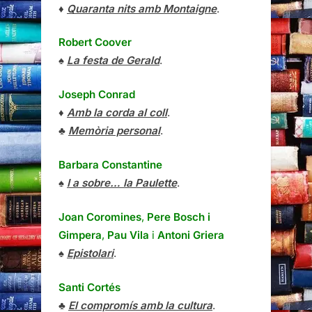
♦
Quaranta nits amb Montaigne
.
Robert Coover
♠
La festa de Gerald
.
Joseph Conrad
♦
Amb la corda al coll
.
♣
Memòria personal
.
Barbara Constantine
♠
I a sobre… la Paulette
.
Joan Coromines
,
Pere Bosch i
Gimpera
,
Pau Vila
i
Antoni Griera
♠
Epistolari
.
Santi Cortés
♣
El compromís amb la cultura
.