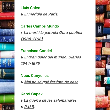
Lluís Calvo
♣
El meridià de París
.
Carles Camps Mundó
♠
La mort i la paraula Obra poètica
(1988-2018)
.
Francisco Candel
♣
El gran dolor del mundo. Diarios
1944-1975
.
Neus Canyelles
♣
Mai no sé què fer fora de casa
.
Karel Čapek
♠
La guerra de les salamandres
.
♣
R.U.R
.