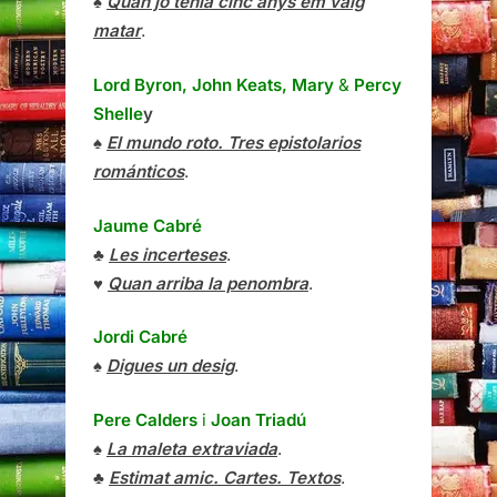
♠
Quan jo tenia cinc anys em vaig
matar
.
Lord Byron, John Keats, Mary
&
Percy
Shelle
y
♠
El mundo roto. Tres epistolarios
románticos
.
Jaume Cabré
♣
Les incerteses
.
♥
Quan arriba la penombra
.
Jordi Cabré
♠
Digues un desig
.
Pere Calders
i
Joan Triadú
♠
La maleta extraviada
.
♣
Estimat amic. Cartes. Textos
.