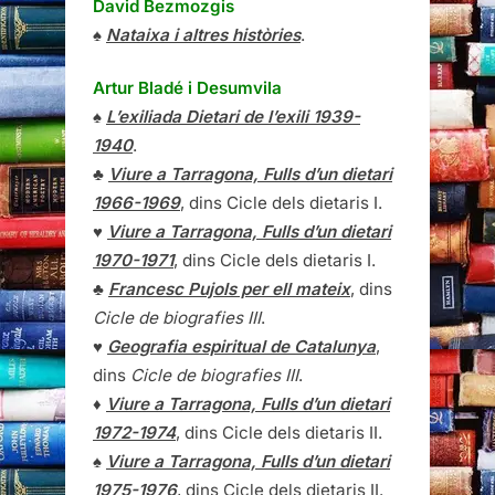
David Bezmozgis
♠
Nataixa i altres històries
.
Artur Bladé i Desumvila
♠
L’exiliada Dietari de l’exili 1939-
1940
.
♣
Viure a Tarragona, Fulls d’un dietari
1966-1969
, dins Cicle dels dietaris I.
♥
Viure a Tarragona, Fulls d’un dietari
1970-1971
, dins Cicle dels dietaris I.
♣
Francesc Pujols per ell mateix
, dins
Cicle de biografies III
.
♥
Geografia espiritual de Catalunya
,
dins
Cicle de biografies III
.
♦
Viure a Tarragona, Fulls d’un dietari
1972-1974
, dins Cicle dels dietaris II.
♠
Viure a Tarragona, Fulls d’un dietari
1975-1976
, dins Cicle dels dietaris II.