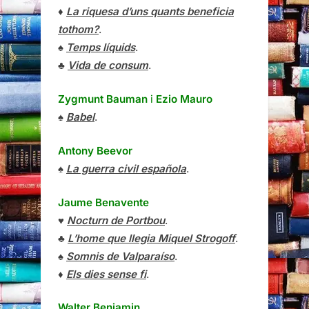
♦
La riquesa d’uns quants beneficia
tothom?
.
♠
Temps líquids
.
♣
Vida de consum
.
Zygmunt Bauman
i
Ezio Mauro
♠
Babel
.
Antony Beevor
♠
La guerra civil española
.
Jaume Benavente
♥
Nocturn de Portbou
.
♣
L’home que llegia Miquel Strogoff
.
♠
Somnis de Valparaíso
.
♦
Els dies sense fi
.
Walter Benjamin