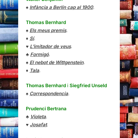
♠
Infància a Berlín cap al 1900
.
Thomas Bernhard
♠
Els meus premis
.
♦
Sí
.
♥
L’imitador de veus
.
♣
Formigó
.
♠
El nebot de Wittgenstein
.
♦
Tala
.
Thomas Bernhard
i
Siegfried Unseld
♠
Correspondencia
.
Prudenci Bertrana
♣
Violeta
.
♥
Josafat
.