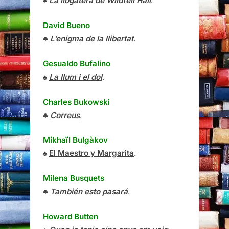
♠
La llogatera de Wildfell Hall
.
David Bueno
♣
L’enigma de la llibertat
.
Gesualdo Bufalino
♠
La llum i el dol
.
Charles Bukowski
♣
Correus
.
Mikhaïl Bulgàkov
♠
El Maestro y Margarita
.
Milena Busquets
♣
También esto pasará
.
Howard Butten