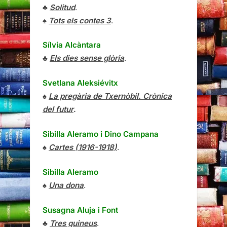
♣
Solitud
.
♠
Tots els contes 3
.
Sílvia Alcàntara
♣
Els dies sense glòria
.
Svetlana Aleksiévitx
♠
La pregària de Txernòbil. Crònica
del futur
.
Sibilla Aleramo
i
Dino Campana
♠
Cartes (1916-1918)
.
Sibilla Aleramo
♠
Una dona
.
Susagna Aluja i Font
♣
Tres guineus
.