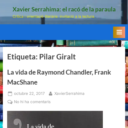
Skip
Xavier Serrahima: el racó de la paraula
to
Crítica i orientació literària: invitació a la lectura.
content
Etiqueta:
Pilar Giralt
La vida de Raymond Chandler, Frank
MacShane
Posted
By
octubre 22, 2017
XavierSerrahima
on
a
No hi ha comentaris
La
vida
de
Raymond