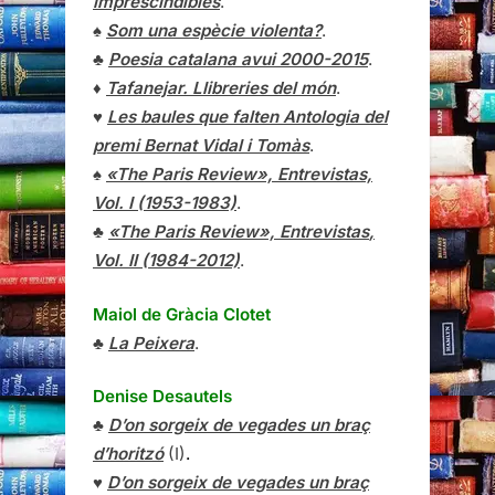
imprescindibles
.
♠
Som una espècie violenta?
.
♣
Poesia catalana avui 2000-2015
.
♦
Tafanejar. Llibreries del món
.
♥
Les baules que falten Antologia del
premi Bernat Vidal i Tomàs
.
♠
«The Paris Review», Entrevistas,
Vol. I (1953-1983)
.
♣
«The Paris Review»,
Entrevistas
,
Vol. II (1984-2012)
.
Maiol de Gràcia Clotet
♣
La Peixera
.
Denise Desautels
♣
D’on sorgeix de vegades un braç
d’horitzó
(I)
.
♥
D’on sorgeix de vegades un braç