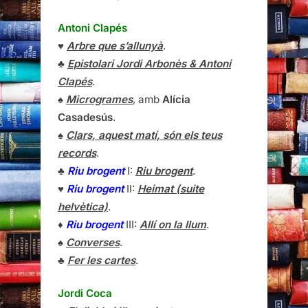
Antoni Clapés
♥
Arbre que s’allunyà
.
♣
Epistolari Jordi Arbonès & Antoni
Clapés
.
♠
Microgrames
, amb
Alícia
Casadesús
.
♠
Clars, aquest matí, són els teus
records
.
♣
Riu brogent
I:
Riu brogent
.
♥
Riu brogent
II:
Heimat (suite
helvètica)
.
♦
Riu brogent
III:
Allí on la llum
.
♠
Converses
.
♣
Fer les cartes
.
Jordi Coca