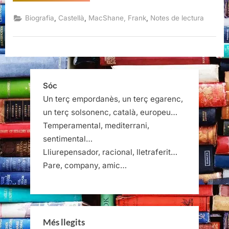
vida
de
Raymond
,
,
,
Biografia
Castellà
MacShane, Frank
Notes de lectura
Chandler,
Frank
MacShane”
Sóc
Un terç empordanès, un terç egarenc,
un terç solsonenc, català, europeu…
Temperamental, mediterrani,
sentimental…
Lliurepensador, racional, lletraferit…
Pare, company, amic…
Més llegits