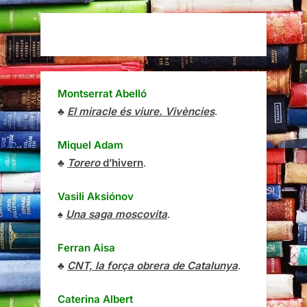
Montserrat Abelló
♣
El miracle és viure. Vivències
.
Miquel Adam
♣
Torero
d’hivern
.
Vasili Aksiónov
♠
Una saga moscovita
.
Ferran Aisa
♣
CNT, la força obrera de Catalunya
.
Caterina Albert