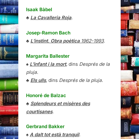
Isaak Bàbel
♣
La Cavalleria Roja
.
Josep-Ramon Bach
♣
L’instint. Obra poètica
1962-1993
.
Margarita Ballester
♠
L’infant i la mort
, dins
Després de la
pluja
.
♣
Els ulls
, dins
Després de la pluja
.
Honoré de Balzac
♣
Splendeurs et misères des
courtisanes
.
Gerbrand Bakker
♠
A dalt tot està tranquil
.