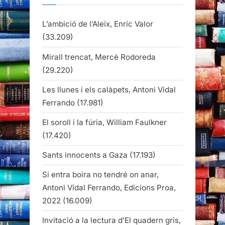
L’ambició de l’Aleix, Enric Valor
(33.209)
Mirall trencat, Mercè Rodoreda
(29.220)
Les llunes i els calàpets, Antoni Vidal
Ferrando
(17.981)
El soroll i la fúria, William Faulkner
(17.420)
Sants innocents a Gaza
(17.193)
Si entra boira no tendré on anar,
Antoni Vidal Ferrando, Edicions Proa,
2022
(16.009)
Invitació a la lectura d’El quadern gris,