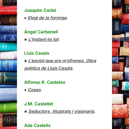
Joaquim Carbó
♠
Elogi de la formiga
.
Àngel Carbonell
♣
L’instant és tot
.
Lluís Casals
♣
L’esclat que ara m’ofrenes. Obra
poètica de Lluís Casals
.
Alfonso R. Castelao
♠
Coses
.
J.M. Castellet
♣
Seductors, il·lustrats i visionaris
.
Ada Castells