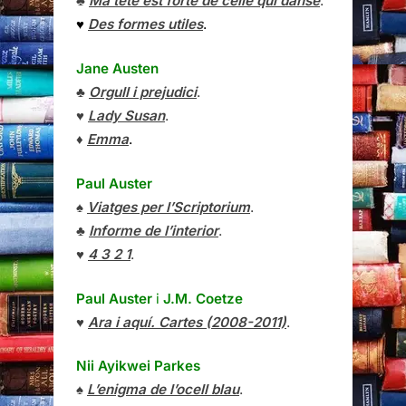
♣
Ma tête est forte de celle qui danse
.
♥
Des formes utiles
.
Jane Austen
♣
Orgull i prejudici
.
♥
Lady Susan
.
♦
Emma
.
Paul Auster
♠
Viatges per l’Scriptorium
.
♣
Informe de l’interior
.
♥
4 3 2 1
.
Paul Auster
i
J.M. Coetze
♥
Ara i aquí. Cartes (2008-2011)
.
Nii Ayikwei Parkes
♠
L’enigma de l’ocell blau
.