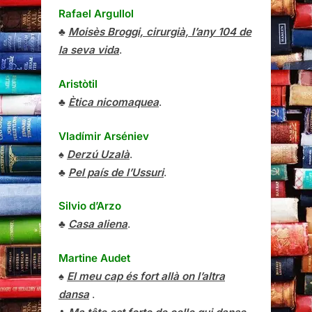
Rafael Argullol
♣
Moisès Broggi, cirurgià, l’any 104 de
la seva vida
.
Aristòtil
♣
Ètica nicomaquea
.
Vladímir Arséniev
♠
Derzú Uzalà
.
♣
Pel país de l’Ussuri
.
Silvio d’Arzo
♣
Casa aliena
.
Martine Audet
♠
El meu cap és fort allà on l’altra
dansa
.