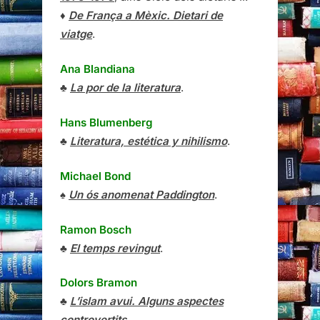
♦
De França a Mèxic. Dietari de
viatge
.
Ana Blandiana
♣
La por de la literatura
.
Hans Blumenberg
♣
Literatura, estética y nihilismo
.
Michael Bond
♠
Un ós anomenat Paddington
.
Ramon Bosch
♣
El temps revingut
.
Dolors Bramon
♣
L’islam avui. Alguns aspectes
controvertits
.