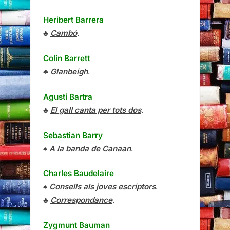
Heribert Barrera
♣
Cambó
.
Colin Barrett
♣
Glanbeigh
.
Agustí Bartra
♣
El gall canta per tots dos
.
Sebastian Barry
♠
A la banda de Canaan
.
Charles Baudelaire
♠
Consells als joves escriptors
.
♣
Correspondance
.
Zygmunt Bauman