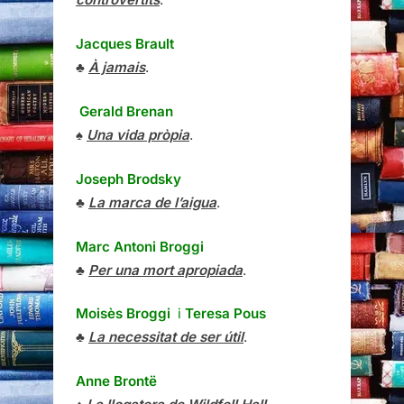
Jacques Brault
♣
À jamais
.
Gerald Brenan
♠
Una vida pròpia
.
Joseph Brodsky
♣
La marca de l’aigua
.
Marc Antoni Broggi
♣
Per una mort apropiada
.
Moisès Broggi
i
Teresa Pous
♣
La necessitat de ser útil
.
Anne Brontë