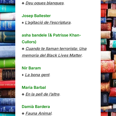
♣
Deu oques blanques
.
Josep Ballester
♠
L’agitació de l’escriptura
.
asha bandele (& Patrisse Khan-
Cullors)
♣
Cuando te llaman terrorista: Una
memoria del Black Lives Matter
.
Nir Baram
♦
La bona gent
.
Maria Barbal
♣
En la pell de l’altre
.
Damià Bardera
♣
Fauna Animal
.