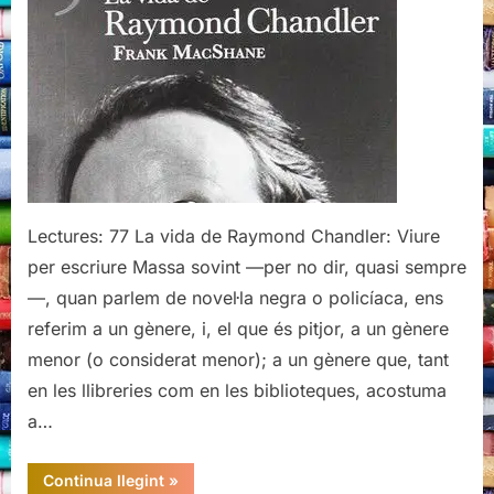
Chandler,
Frank
MacShane
Lectures: 77 La vida de Raymond Chandler: Viure
per escriure Massa sovint —per no dir, quasi sempre
—, quan parlem de novel·la negra o policíaca, ens
referim a un gènere, i, el que és pitjor, a un gènere
menor (o considerat menor); a un gènere que, tant
en les llibreries com en les biblioteques, acostuma
a…
“La
Continua llegint
»