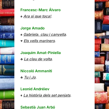
Francesc-Marc Álvaro
♠
Ara sí que toca!
.
Jorge Amado
♠
Gabriela, clau i canyella
.
♥
Els vells mariners
.
Joaquim Amat-Piniella
♣
La clau de volta
.
Niccoló Ammaniti
♣
Tu i Jo
.
Leonid Andréiev
♦
La història dels set penjats
.
Sebastià Juan Arbó