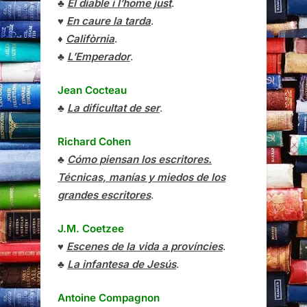
♣
El diable i l’home just
.
♥
En caure la tarda
.
♦
Califòrnia
.
♣
L’Emperador
.
Jean Cocteau
♣
La dificultat de ser
.
Richard Cohen
♣
Cómo piensan los escritores.
Técnicas, manías y miedos de los
grandes escritores
.
J.M. Coetzee
♥
Escenes de la vida a províncies
.
♣
La infantesa de Jesús
.
Antoine Compagnon