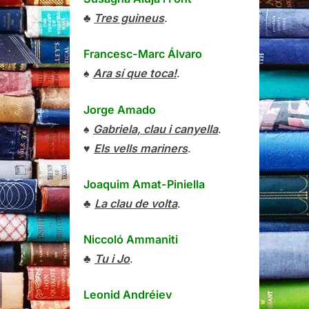
♣
Tres guineus
.
Francesc-Marc Álvaro
♠
Ara sí que toca!
.
Jorge Amado
♠
Gabriela, clau i canyella
.
♥
Els vells mariners
.
Joaquim Amat-Piniella
♣
La clau de volta
.
Niccoló Ammaniti
♣
Tu i Jo
.
Leonid Andréiev