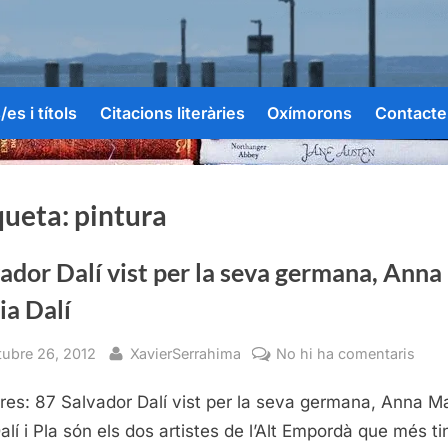
es i títols
Citacions literàries
Oxímorons
Contacte
queta:
pintura
ador Dalí vist per la seva germana, Anna
ia Dalí
sted
By
a
tubre 26, 2012
XavierSerrahima
No hi ha comentaris
Salv
res: 87 Salvador Dalí vist per la seva germana, Anna M
Dalí
vist
Dalí i Pla són els dos artistes de l’Alt Empordà que més ti