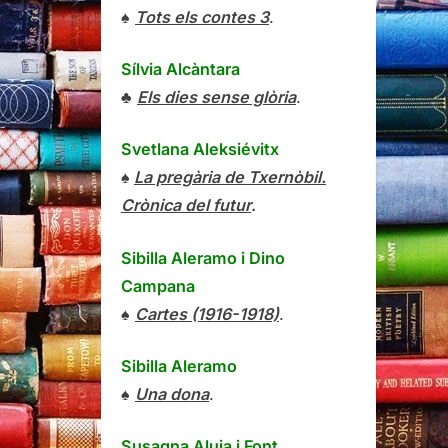
♠
Tots els contes 3
.
Sílvia Alcàntara
♣
Els dies sense glòria
.
Svetlana Aleksiévitx
♠
La pregària de Txernòbil.
Crònica del futur
.
Sibilla Aleramo
i
Dino
Campana
♠
Cartes (1916-1918)
.
Sibilla Aleramo
♠
Una dona
.
Susagna Aluja i Font