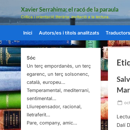
Skip
Xavier Serrahima: el racó de la paraula
to
Crítica i orientació literària: invitació a la lectura.
content
Inici
Autors/es i títols analitzats
Traductors/
Sóc
Eti
Un terç empordanès, un terç
egarenc, un terç solsonenc,
Salv
català, europeu…
Mar
Temperamental, mediterrani,
sentimental…
Po
oc
Lliurepensador, racional,
on
lletraferit…
Lectu
Pare, company, amic…
Dalí 