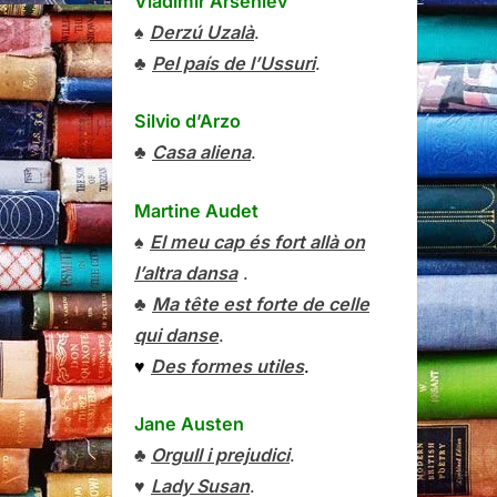
Vladímir Arséniev
♠
Derzú Uzalà
.
♣
Pel país de l’Ussuri
.
Silvio d’Arzo
♣
Casa aliena
.
Martine Audet
♠
El meu cap és fort allà on
l’altra dansa
.
♣
Ma tête est forte de celle
qui danse
.
♥
Des formes utiles
.
Jane Austen
♣
Orgull i prejudici
.
♥
Lady Susan
.