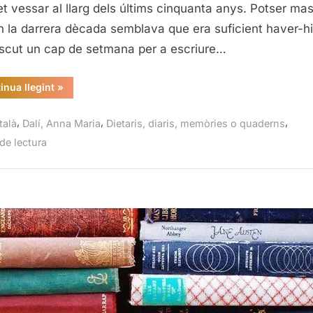
per
et vessar al llarg dels últims cinquanta anys. Potser mas
la
en la darrera dècada semblava que era suficient haver-hi
seva
scut un cap de setmana per a escriure…
germ
Ann
“Salvador
inua llegint
»
Mari
Dalí
vist
Dalí
per
,
,
,
talà
Dalí, Anna Maria
Dietaris, diaris, memòries o quaderns
la
seva
de lectura
germana,
Anna
Maria
Dalí”