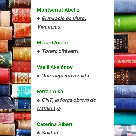
Montserrat Abelló
♣
El miracle és viure.
Vivències
.
Miquel Adam
♣
Torero
d’hivern
.
Vasili Aksiónov
♠
Una saga moscovita
.
Ferran Aisa
♣
CNT, la força obrera de
Catalunya
.
Caterina Albert
♣
Solitud
.