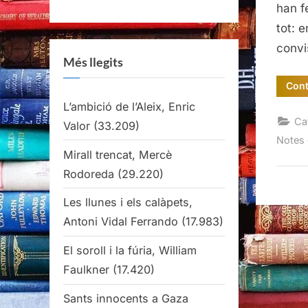
han f
tot: 
convi
Més llegits
Cont
L’ambició de l’Aleix, Enric
Ca
Valor
(33.209)
Notes 
Mirall trencat, Mercè
Rodoreda
(29.220)
Les llunes i els calàpets,
Antoni Vidal Ferrando
(17.983)
El soroll i la fúria, William
Faulkner
(17.420)
Sants innocents a Gaza