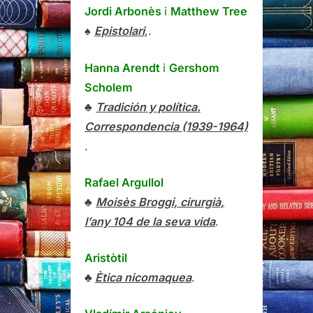
Jordi Arbonès
i
Matthew Tree
♠
Epistolari
,.
Hanna Arendt
i
Gershom
Scholem
♣
Tradición y política.
Correspondencia (1939-1964)
.
Rafael Argullol
♣
Moisès Broggi, cirurgià,
l’any 104 de la seva vida
.
Aristòtil
♣
Ètica nicomaquea
.