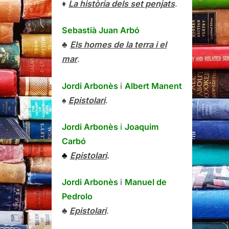
♦
La història dels set penjats
.
Sebastià Juan Arbó
♣
Els homes de la terra i el
mar
.
Jordi Arbonès
i
Albert Manent
♠
Epistolari
.
Jordi Arbonès
i
Joaquim
Carbó
♣
Epistolari
.
Jordi Arbonès
i
Manuel de
Pedrolo
♣
Epistolari
.