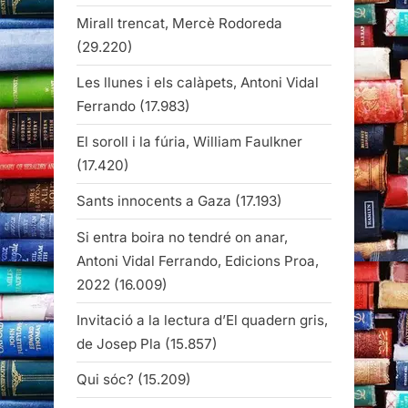
Mirall trencat, Mercè Rodoreda
(29.220)
Les llunes i els calàpets, Antoni Vidal
Ferrando
(17.983)
El soroll i la fúria, William Faulkner
(17.420)
Sants innocents a Gaza
(17.193)
Si entra boira no tendré on anar,
Antoni Vidal Ferrando, Edicions Proa,
2022
(16.009)
Invitació a la lectura d’El quadern gris,
de Josep Pla
(15.857)
Qui sóc?
(15.209)