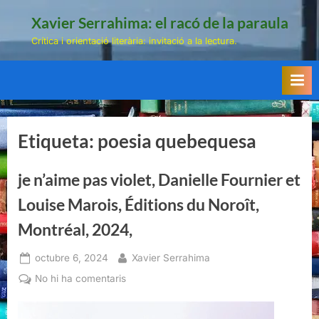
Skip
Xavier Serrahima: el racó de la paraula
to
Crítica i orientació literària: invitació a la lectura.
content
Etiqueta:
poesia quebequesa
je n’aime pas violet, Danielle Fournier et
Louise Marois, Éditions du Noroît,
Montréal, 2024,
Posted
By
octubre 6, 2024
Xavier Serrahima
on
a
No hi ha comentaris
je
n’aime