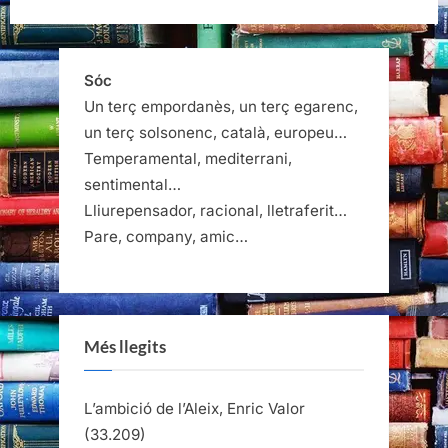
Louise
Dupré”
Sóc
Un terç empordanès, un terç egarenc,
un terç solsonenc, català, europeu…
Temperamental, mediterrani,
sentimental…
Lliurepensador, racional, lletraferit…
Pare, company, amic…
Més llegits
L’ambició de l’Aleix, Enric Valor
(33.209)