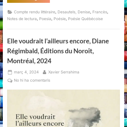
Denise
Desautels,
Éditions
,
,
,
Compte rendu littéraire
Desautels, Denise
Francès
Noroît,
Montréal,
,
,
,
Notes de lectura
Poesia
Poésie
Poésie Québécoise
L’herbe
qui
tremble,
2021”
Elle voudrait l’ailleurs encore, Diane
Régimbald, Éditions du Noroît,
Montréal, 2024
Posted
By
març 4, 2024
Xavier Serrahima
on
a
No hi ha comentaris
Elle
voudrait
l’ailleurs
encore,
Diane
Régimbald,
Éditions