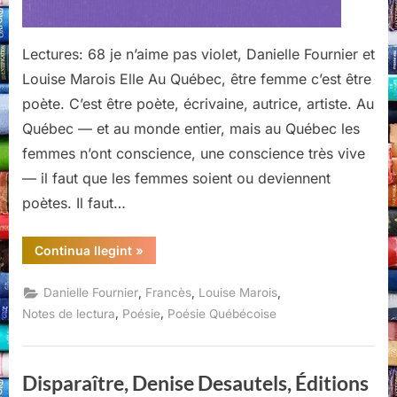
Lectures: 68 je n’aime pas violet, Danielle Fournier et
Louise Marois Elle Au Québec, être femme c’est être
poète. C’est être poète, écrivaine, autrice, artiste. Au
Québec — et au monde entier, mais au Québec les
femmes n’ont conscience, une conscience très vive
— il faut que les femmes soient ou deviennent
poètes. Il faut…
“je
Continua llegint
»
n’aime
pas
violet,
,
,
,
Danielle Fournier
Francès
Louise Marois
Danielle
Fournier
,
,
Notes de lectura
Poésie
Poésie Québécoise
et
Louise
Marois,
Éditions
du
Disparaître, Denise Desautels, Éditions
Noroît,