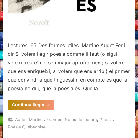
Lectures: 65 Des formes utiles, Martine Audet Fer i
dir Si volem llegir poesia comme il faut (o sigui,
volem treure’n el seu major aprofitament; si volem
que ens enriqueixi; si volem que ens arribi) el primer
que convindria que tinguéssim en compte és que la
poesia no diu, que la poesia és. Que la…
“Des
Continua llegint
»
formes
utiles,
Martine
,
,
,
,
Audet, Martine
Francès
Notes de lectura
Poesia
Audet,
Éditions
Poésie Québécoise
du
Noroît,