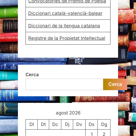
Convocatòries de Premis de Poesia
Diccionari català-valencià-balear
Diccionari de la llengua catalana
Registre de la Propietat Intel·lectual
Cerca
Cerca
agost 2026
Dl
Dt
Dc
Dj
Dv
Ds
Dg
1
2