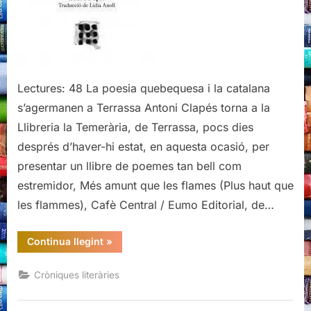
amunt
que
les
flames,
de
Lectures: 48 La poesia quebequesa i la catalana
Louise
s’agermanen a Terrassa Antoni Clapés torna a la
Dupré
Llibreria la Temerària, de Terrassa, pocs dies
després d’haver-hi estat, en aquesta ocasió, per
presentar un llibre de poemes tan bell com
estremidor, Més amunt que les flames (Plus haut que
les flammes), Cafè Central / Eumo Editorial, de…
“Presentació
Continua llegint
»
de
Més
amunt
Cròniques literàries
que
les
flames,
de