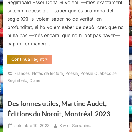
Régimbald Ésser Dona Si volem —més exactament,
si tenim necessitat— saber què és una dona del
segle XXI, si volem saber-ho de veritat, en
profunditat, si ho volem saber de debò, crec que no
hi ha pas —més encara, que no hi pot pas haver—
cap millor manera,…
“Elle
Continua llegint
»
voudrait
l’ailleurs
encore,
,
,
,
,
Francès
Notes de lectura
Poesia
Poésie Québécoise
Diane
Régimbald,
Régimbald, Diane
Éditions
du
Noroît,
Montréal,
2024”
Des formes utiles, Martine Audet,
Éditions du Noroît, Montréal, 2023
Posted
By
setembre 19, 2023
Xavier Serrahima