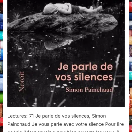
2023
Lectures: 71 Je parle de vos silences, Simon
Painchaud Je vous parle avec votre silence Pour lire