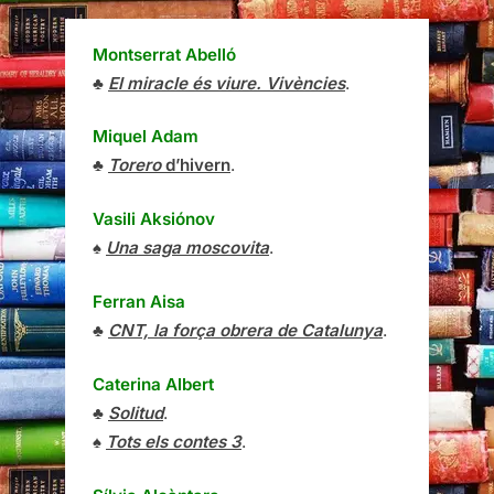
Montserrat Abelló
♣
El miracle és viure. Vivències
.
Miquel Adam
♣
Torero
d’hivern
.
Vasili Aksiónov
♠
Una saga moscovita
.
Ferran Aisa
♣
CNT, la força obrera de Catalunya
.
Caterina Albert
♣
Solitud
.
♠
Tots els contes 3
.