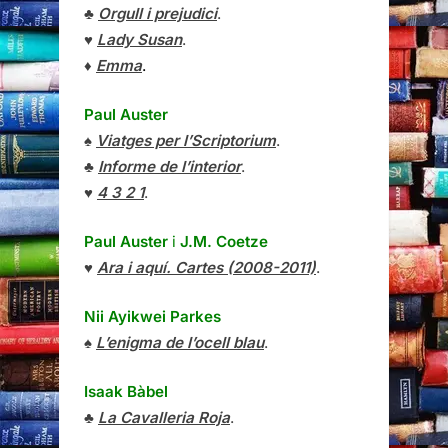
♣
Orgull i prejudici
.
♥
Lady Susan
.
♦
Emma
.
Paul Auster
♠
Viatges per l’Scriptorium
.
♣
Informe de l’interior
.
♥
4 3 2 1
.
Paul Auster
i
J.M. Coetze
♥
Ara i aquí. Cartes (2008-2011)
.
Nii Ayikwei Parkes
♠
L’enigma de l’ocell blau
.
Isaak Bàbel
♣
La Cavalleria Roja
.