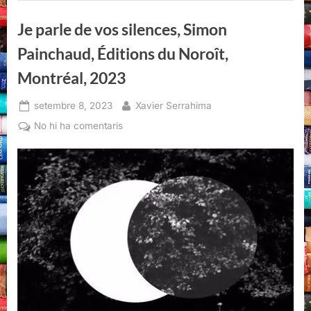
Montréal,
2023”
Je parle de vos silences, Simon
Painchaud, Éditions du Noroît,
Montréal, 2023
Posted
By
setembre 8, 2023
Xavier Serrahima
on
a
No hi ha comentaris
Je
parle
de
vos
silences,
Simon
Painchaud,
Éditions
du
Noroît,
Montréal,