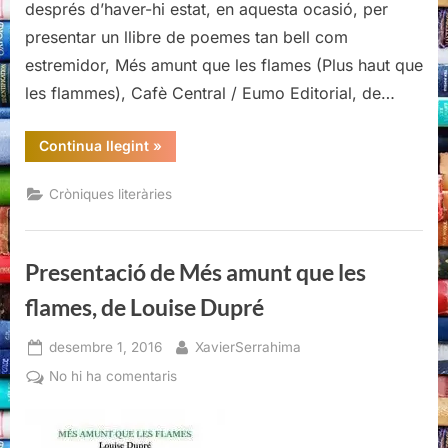
després d’haver-hi estat, en aquesta ocasió, per
presentar un llibre de poemes tan bell com
estremidor, Més amunt que les flames (Plus haut que
les flammes), Cafè Central / Eumo Editorial, de…
“Presentació
Continua llegint
»
de
Més
amunt
Cròniques literàries
que
les
flames,
de
Louise
Presentació de Més amunt que les
Dupré”
flames, de Louise Dupré
Posted
By
desembre 1, 2016
XavierSerrahima
on
a
No hi ha comentaris
Presentació
de
Més