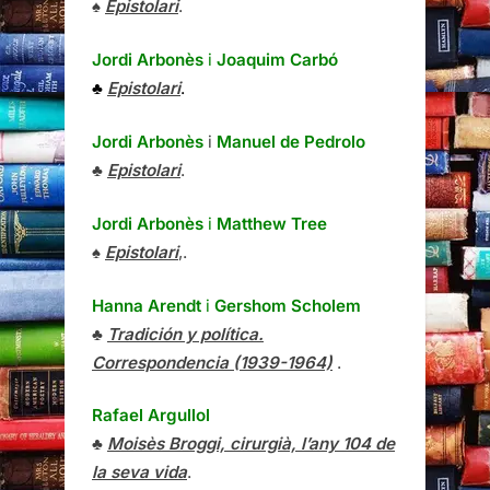
♠
Epistolari
.
Jordi Arbonès
i
Joaquim Carbó
♣
Epistolari
.
Jordi Arbonès
i
Manuel de Pedrolo
♣
Epistolari
.
Jordi Arbonès
i
Matthew Tree
♠
Epistolari
,.
Hanna Arendt
i
Gershom Scholem
♣
Tradición y política.
Correspondencia (1939-1964)
.
Rafael Argullol
♣
Moisès Broggi, cirurgià, l’any 104 de
la seva vida
.