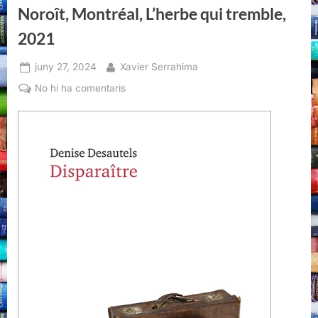
Montréal,
Noroît, Montréal, L’herbe qui tremble,
2024,”
2021
Posted
By
juny 27, 2024
Xavier Serrahima
on
a
No hi ha comentaris
Disparaître,
Denise
Desautels,
Éditions
Noroît,
Montréal,
L’herbe
qui
tremble,
2021