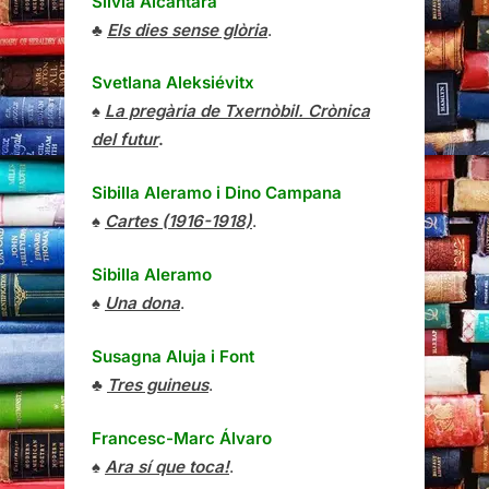
Sílvia Alcàntara
♣
Els dies sense glòria
.
Svetlana Aleksiévitx
♠
La pregària de Txernòbil. Crònica
del futur
.
Sibilla Aleramo
i
Dino Campana
♠
Cartes (1916-1918)
.
Sibilla Aleramo
♠
Una dona
.
Susagna Aluja i Font
♣
Tres guineus
.
Francesc-Marc Álvaro
♠
Ara sí que toca!
.