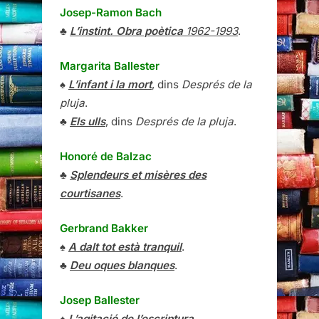
Josep-Ramon Bach
♣
L’instint. Obra poètica
1962-1993
.
Margarita Ballester
♠
L’infant i la mort
, dins
Després de la
pluja
.
♣
Els ulls
, dins
Després de la pluja
.
Honoré de Balzac
♣
Splendeurs et misères des
courtisanes
.
Gerbrand Bakker
♠
A dalt tot està tranquil
.
♣
Deu oques blanques
.
Josep Ballester
♠
L’agitació de l’escriptura
.