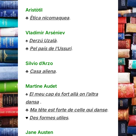
Aristòtil
♣
Ètica nicomaquea
.
Vladímir Arséniev
♠
Derzú Uzalà
.
♣
Pel país de l’Ussuri
.
Silvio d’Arzo
♣
Casa aliena
.
Martine Audet
♠
El meu cap és fort allà on l’altra
dansa
.
♣
Ma tête est forte de celle qui danse
.
♥
Des formes utiles
.
Jane Austen