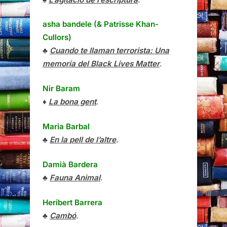
asha bandele (& Patrisse Khan-
Cullors)
♣
Cuando te llaman terrorista: Una
memoria del Black Lives Matter
.
Nir Baram
♦
La bona gent
.
Maria Barbal
♣
En la pell de l’altre
.
Damià Bardera
♣
Fauna Animal
.
Heribert Barrera
♣
Cambó
.