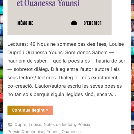
Lectures: 49 Nous ne sommes pas des fées, Louise
Dupré i Ouanessa Younsi Som dones Sabem —
hauríem de saber— que la poesia és —hauria de ser
— sobretot diàleg. Diàleg entre l’autor autora i els
seus lectors/ lectores. Diàleg o, més exactament,
co-creació. L’autor/autora escriu les seves poesies
no tan sols perquè siguin llegides sinó, encara…
“Nous
Continua llegint
»
ne
sommes
pas
,
,
,
Dupré, Louise
Notes de lectura
Poesia
des
fées,
,
Poésie Québécoise
Younsi, Ouanessa