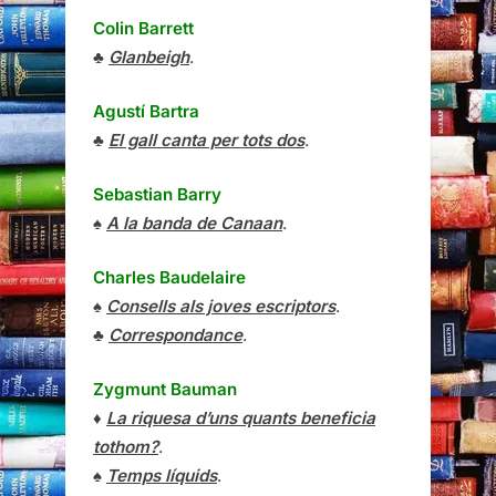
Colin Barrett
♣
Glanbeigh
.
Agustí Bartra
♣
El gall canta per tots dos
.
Sebastian Barry
♠
A la banda de Canaan
.
Charles Baudelaire
♠
Consells als joves escriptors
.
♣
Correspondance
.
Zygmunt Bauman
♦
La riquesa d’uns quants beneficia
tothom?
.
♠
Temps líquids
.