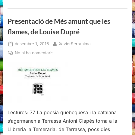
Louise
Dupré
et
Ouanessa
Younsi,
Presentació de Més amunt que les
Mémoire
d’encrier,
flames, de Louise Dupré
Montreal,
2022”
Posted
By
desembre 1, 2016
XavierSerrahima
on
a
No hi ha comentaris
Presentació
de
Més
amunt
que
les
flames,
de
Lectures: 77 La poesia quebequesa i la catalana
Louise
s’agermanen a Terrassa Antoni Clapés torna a la
Dupré
Llibreria la Temerària, de Terrassa, pocs dies