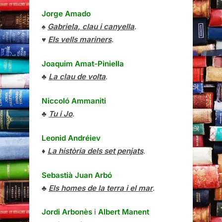
Jorge Amado
♠
Gabriela, clau i canyella
.
♥
Els vells mariners
.
Joaquim Amat-Piniella
♣
La clau de volta
.
Niccoló Ammaniti
♣
Tu i Jo
.
Leonid Andréiev
♦
La història dels set penjats
.
Sebastià Juan Arbó
♣
Els homes de la terra i el mar
.
Jordi Arbonès
i
Albert Manent