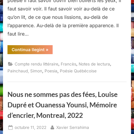
poésie il faut savoir ouvrir bien ouverts les yeux, il
faut savoir voir. Il faut savoir voir au-delà de ce
qu’on lit, de ce que nous lissions, au-delà de
l’apparence. Au-delà de la première apparence. Il
faut lire…
“Je
Continua llegint
»
parle
de
vos
,
,
,
Compte rendu littéraire
Francès
Notes de lectura
silences,
Simon
,
,
Painchaud, Simon
Poesia
Poésie Québécoise
Painchaud,
Éditions
du
Noroît,
Montréal,
Nous ne sommes pas des fées, Louise
2023”
Dupré et Ouanessa Younsi, Mémoire
d’encrier, Montreal, 2022
Posted
By
octubre 11, 2022
Xavier Serrahima
on