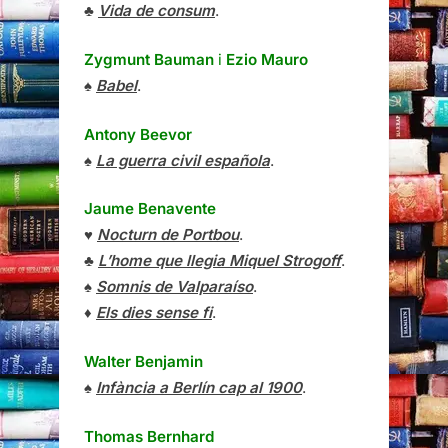
♣
Vida de consum
.
Zygmunt Bauman
i
Ezio Mauro
♠
Babel
.
Antony Beevor
♠
La guerra civil española
.
Jaume Benavente
♥
Nocturn de Portbou
.
♣
L’home que llegia Miquel Strogoff
.
♠
Somnis de Valparaíso
.
♦
Els dies sense fi
.
Walter Benjamin
♠
Infància a Berlín cap al 1900
.
Thomas Bernhard