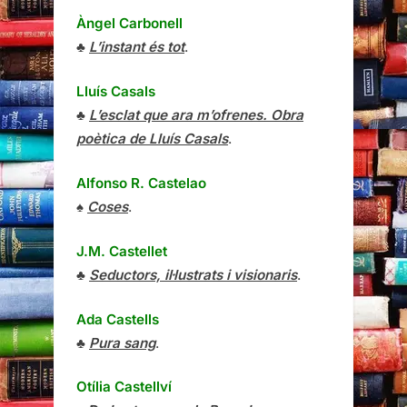
Àngel Carbonell
♣
L’instant és tot
.
Lluís Casals
♣
L’esclat que ara m’ofrenes. Obra
poètica de Lluís Casals
.
Alfonso R. Castelao
♠
Coses
.
J.M. Castellet
♣
Seductors, il·lustrats i visionaris
.
Ada Castells
♣
Pura sang
.
Otília Castellví