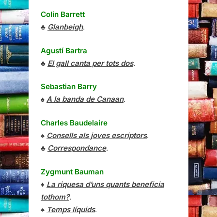
Colin Barrett
♣
Glanbeigh
.
Agustí Bartra
♣
El gall canta per tots dos
.
Sebastian Barry
♠
A la banda de Canaan
.
Charles Baudelaire
♠
Consells als joves escriptors
.
♣
Correspondance
.
Zygmunt Bauman
♦
La riquesa d’uns quants beneficia
tothom?
.
♠
Temps líquids
.