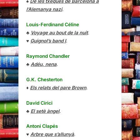
♠
De les txeques de Barcelona a
l’Alemanya nazi
.
Louis-Ferdinand Céline
♣
Voyage au bout de la nuit
.
♥
Guignol’s band I
.
Raymond Chandler
♣
Adéu, nena
.
G.K. Chesterton
♦
Els relats del pare Brown
.
David Cirici
♣
El setè àngel
.
Antoni Clapés
♥
Arbre que s’allunyà
.