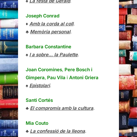
♠
La festa de Gerald
.
Joseph Conrad
♦
Amb la corda al coll
.
♣
Memòria personal
.
Barbara Constantine
♠
I a sobre… la Paulette
.
Joan Coromines
,
Pere Bosch i
Gimpera
,
Pau Vila
i
Antoni Griera
♠
Epistolari
.
Santi Cortés
♣
El compromís amb la cultura
.
Mia Couto
♣
La confessió de la lleona
.