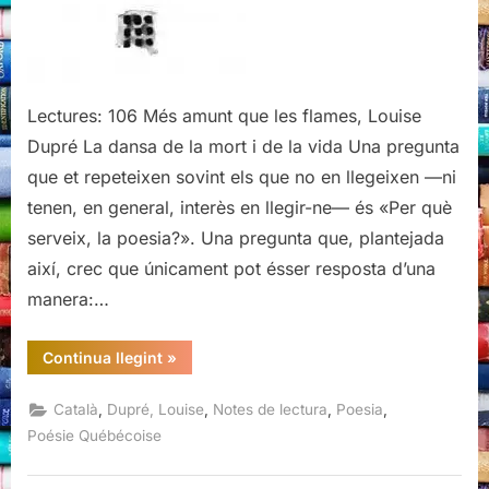
flames,
Louise
Dupré
Lectures: 106 Més amunt que les flames, Louise
Dupré La dansa de la mort i de la vida Una pregunta
que et repeteixen sovint els que no en llegeixen —ni
tenen, en general, interès en llegir-ne— és «Per què
serveix, la poesia?». Una pregunta que, plantejada
així, crec que únicament pot ésser resposta d’una
manera:…
“Més
Continua llegint
»
amunt
que
les
,
,
,
,
Català
Dupré, Louise
Notes de lectura
Poesia
flames,
Louise
Poésie Québécoise
Dupré”