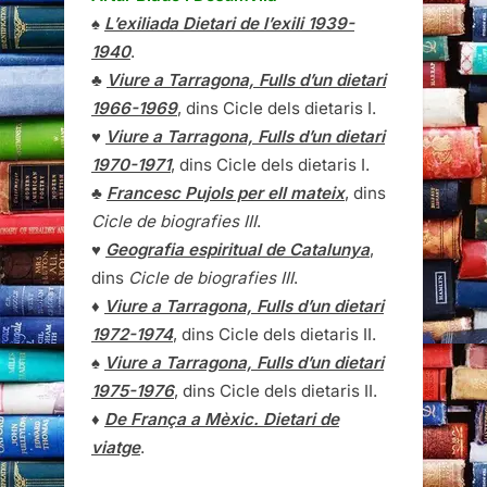
♠
L’exiliada Dietari de l’exili 1939-
1940
.
♣
Viure a Tarragona, Fulls d’un dietari
1966-1969
, dins Cicle dels dietaris I.
♥
Viure a Tarragona, Fulls d’un dietari
1970-1971
, dins Cicle dels dietaris I.
♣
Francesc Pujols per ell mateix
, dins
Cicle de biografies III
.
♥
Geografia espiritual de Catalunya
,
dins
Cicle de biografies III
.
♦
Viure a Tarragona, Fulls d’un dietari
1972-1974
, dins Cicle dels dietaris II.
♠
Viure a Tarragona, Fulls d’un dietari
1975-1976
, dins Cicle dels dietaris II.
♦
De França a Mèxic. Dietari de
viatge
.