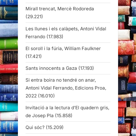
Mirall trencat, Mercè Rodoreda
(29.221)
Les llunes i els calàpets, Antoni Vidal
Ferrando
(17.983)
El soroll i la fúria, William Faulkner
(17.421)
Sants innocents a Gaza
(17.193)
Si entra boira no tendré on anar,
Antoni Vidal Ferrando, Edicions Proa,
2022
(16.010)
Invitació a la lectura d’El quadern gris,
de Josep Pla
(15.858)
Qui sóc?
(15.209)