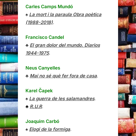
Carles Camps Mundó
♠
La mort i la paraula Obra poètica
(1988-2018)
.
Francisco Candel
♣
El gran dolor del mundo. Diarios
1944-1975
.
Neus Canyelles
♣
Mai no sé què fer fora de casa
.
Karel Čapek
♠
La guerra de les salamandres
.
♣
R.U.R
.
Joaquim Carbó
♠
Elogi de la formiga
.