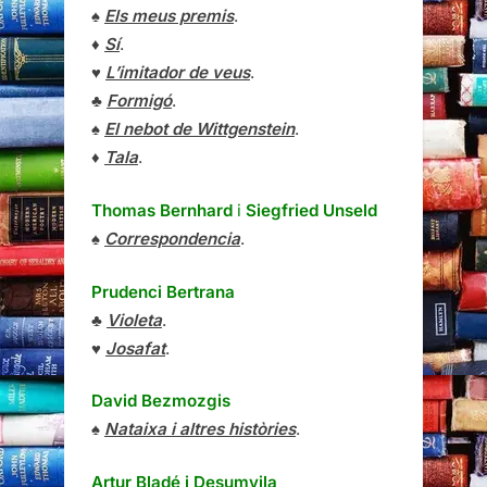
♠
Els meus premis
.
♦
Sí
.
♥
L’imitador de veus
.
♣
Formigó
.
♠
El nebot de Wittgenstein
.
♦
Tala
.
Thomas Bernhard
i
Siegfried Unseld
♠
Correspondencia
.
Prudenci Bertrana
♣
Violeta
.
♥
Josafat
.
David Bezmozgis
♠
Nataixa i altres històries
.
Artur Bladé i Desumvila