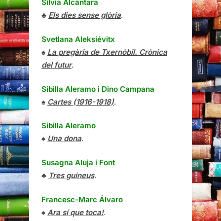
Sílvia Alcàntara
♣
Els dies sense glòria
.
Svetlana Aleksiévitx
♠
La pregària de Txernòbil. Crònica
del futur
.
Sibilla Aleramo
i
Dino Campana
♠
Cartes (1916-1918)
.
Sibilla Aleramo
♠
Una dona
.
Susagna Aluja i Font
♣
Tres guineus
.
Francesc-Marc Álvaro
♠
Ara sí que toca!
.