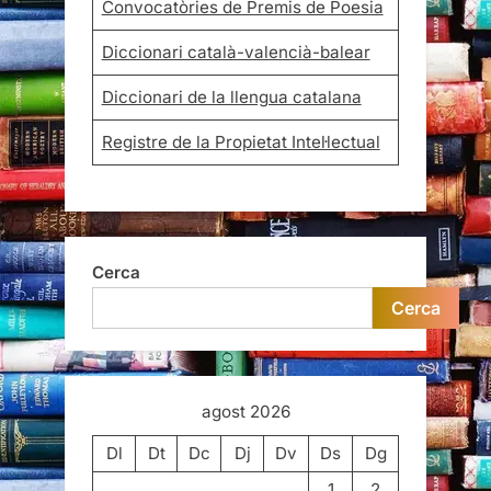
Convocatòries de Premis de Poesia
Diccionari català-valencià-balear
Diccionari de la llengua catalana
Registre de la Propietat Intel·lectual
Cerca
Cerca
agost 2026
Dl
Dt
Dc
Dj
Dv
Ds
Dg
1
2