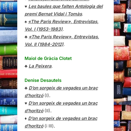
♥
Les baules que falten Antologia del
premi Bernat Vidal i Tomàs
.
♠
«The Paris Review», Entrevistas,
Vol. I (1953-1983)
.
♣
«The Paris Review»,
Entrevistas
,
Vol. II (1984-2012)
.
Maiol de Gràcia Clotet
♣
La Peixera
.
Denise Desautels
♣
D’on sorgeix de vegades un braç
d’horitzó
(I)
.
♥
D’on sorgeix de vegades un braç
d’horitzó
(II)
.
♦
D’on sorgeix de vegades un braç
d’horitzó
(i III)
.