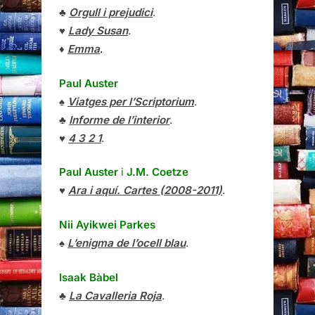
♣
Orgull i prejudici
.
♥
Lady Susan
.
♦
Emma
.
Paul Auster
♠
Viatges per l’Scriptorium
.
♣
Informe de l’interior
.
♥
4 3 2 1
.
Paul Auster
i
J.M. Coetze
♥
Ara i aquí. Cartes (2008-2011)
.
Nii Ayikwei Parkes
♠
L’enigma de l’ocell blau
.
Isaak Bàbel
♣
La Cavalleria Roja
.