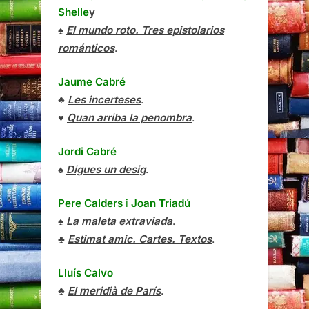
Shelle
y
♠
El mundo roto. Tres epistolarios
románticos
.
Jaume Cabré
♣
Les incerteses
.
♥
Quan arriba la penombra
.
Jordi Cabré
♠
Digues un desig
.
Pere Calders
i
Joan Triadú
♠
La maleta extraviada
.
♣
Estimat amic. Cartes. Textos
.
Lluís Calvo
♣
El meridià de París
.