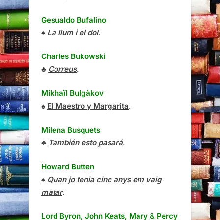
Gesualdo Bufalino
♠
La llum i el dol
.
Charles Bukowski
♣
Correus
.
Mikhaïl Bulgàkov
♠
El Maestro y Margarita
.
Milena Busquets
♣
También esto pasará
.
Howard Butten
♠
Quan jo tenia cinc anys em vaig
matar
.
Lord Byron, John Keats, Mary
&
Percy