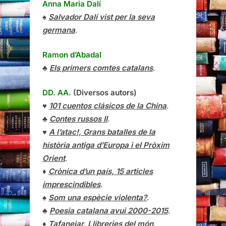
Anna Maria Dalí
♠
Salvador Dalí vist per la seva
germana
.
Ramon d’Abadal
♣
Els primers comtes catalans
.
DD. AA.
(Diversos autors)
♥
101 cuentos clásicos de la China
.
♣
Contes russos II
.
♥
A l’atac!, Grans batalles de la
història antiga d’Europa i el Pròxim
Orient
.
♦
Crònica d’un país, 15 articles
imprescindibles
.
♠
Som una espècie violenta?
.
♣
Poesia catalana avui 2000-2015
.
♦
Tafanejar. Llibreries del món
.