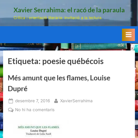
Skip
Xavier Serrahima: el racó de la paraula
to
Crítica i orientació literària: invitació a la lectura.
content
Etiqueta:
poesie québécois
Més amunt que les flames, Louise
Dupré
Posted
By
desembre 7, 2016
XavierSerrahima
on
a
No hi ha comentaris
Més
amunt
que
les