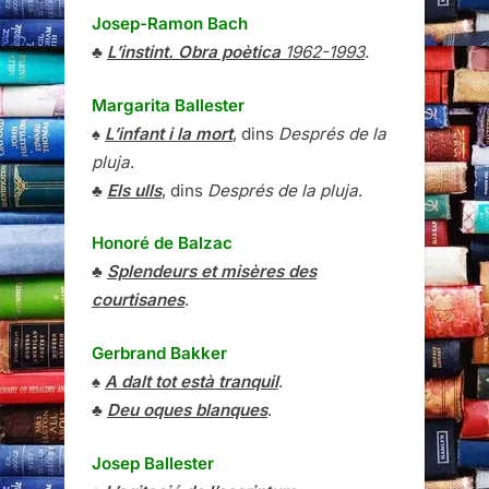
Josep-Ramon Bach
♣
L’instint. Obra poètica
1962-1993
.
Margarita Ballester
♠
L’infant i la mort
, dins
Després de la
pluja
.
♣
Els ulls
, dins
Després de la pluja
.
Honoré de Balzac
♣
Splendeurs et misères des
courtisanes
.
Gerbrand Bakker
♠
A dalt tot està tranquil
.
♣
Deu oques blanques
.
Josep Ballester