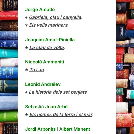
Jorge Amado
♠
Gabriela, clau i canyella
.
♥
Els vells mariners
.
Joaquim Amat-Piniella
♣
La clau de volta
.
Niccoló Ammaniti
♣
Tu i Jo
.
Leonid Andréiev
♦
La història dels set penjats
.
Sebastià Juan Arbó
♣
Els homes de la terra i el mar
.
Jordi Arbonès
i
Albert Manent