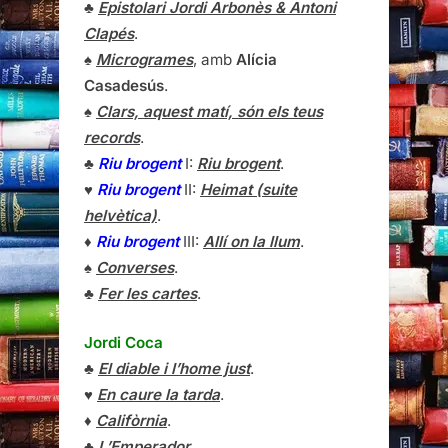
♣
Epistolari Jordi Arbonès & Antoni
Clapés
.
♠
Microgrames
, amb
Alícia
Casadesús
.
♠
Clars, aquest matí, són els teus
records
.
♣
Riu brogent
I:
Riu brogent
.
♥
Riu brogent
II:
Heimat (suite
helvètica)
.
♦
Riu brogent
III:
Allí on la llum
.
♠
Converses
.
♣
Fer les cartes
.
Jordi Coca
♣
El diable i l’home just
.
♥
En caure la tarda
.
♦
Califòrnia
.
♣
L’Emperador
.