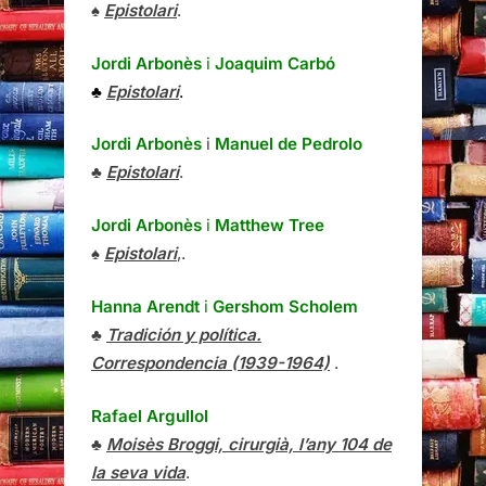
♠
Epistolari
.
Jordi Arbonès
i
Joaquim Carbó
♣
Epistolari
.
Jordi Arbonès
i
Manuel de Pedrolo
♣
Epistolari
.
Jordi Arbonès
i
Matthew Tree
♠
Epistolari
,.
Hanna Arendt
i
Gershom Scholem
♣
Tradición y política.
Correspondencia (1939-1964)
.
Rafael Argullol
♣
Moisès Broggi, cirurgià, l’any 104 de
la seva vida
.