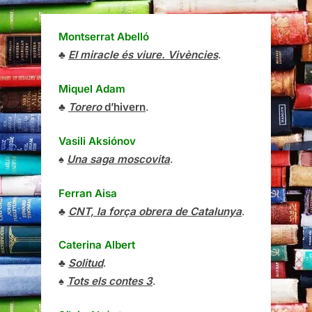
Montserrat Abelló
♣
El miracle és viure. Vivències
.
Miquel Adam
♣
Torero
d’hivern
.
Vasili Aksiónov
♠
Una saga moscovita
.
Ferran Aisa
♣
CNT, la força obrera de Catalunya
.
Caterina Albert
♣
Solitud
.
♠
Tots els contes 3
.