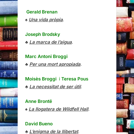
Gerald Brenan
♠
Una vida pròpia
.
Joseph Brodsky
♣
La marca de l’aigua
.
Marc Antoni Broggi
♣
Per una mort apropiada
.
Moisès Broggi
i
Teresa Pous
♣
La necessitat de ser útil
.
Anne Brontë
♠
La llogatera de Wildfell Hall
.
David Bueno
♣
L’enigma de la llibertat
.