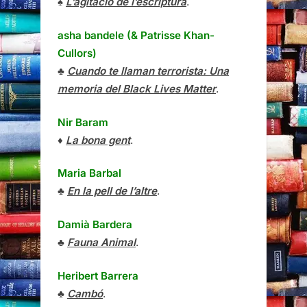
♠
L’agitació de l’escriptura
.
asha bandele (& Patrisse Khan-
Cullors)
♣
Cuando te llaman terrorista: Una
memoria del Black Lives Matter
.
Nir Baram
♦
La bona gent
.
Maria Barbal
♣
En la pell de l’altre
.
Damià Bardera
♣
Fauna Animal
.
Heribert Barrera
♣
Cambó
.