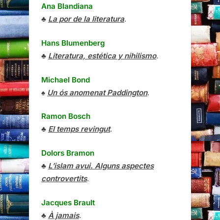
Ana Blandiana
♣
La por de la literatura
.
Hans Blumenberg
♣
Literatura, estética y nihilismo
.
Michael Bond
♠
Un ós anomenat Paddington
.
Ramon Bosch
♣
El temps revingut
.
Dolors Bramon
♣
L’islam avui. Alguns aspectes
controvertits
.
Jacques Brault
♣
À jamais
.