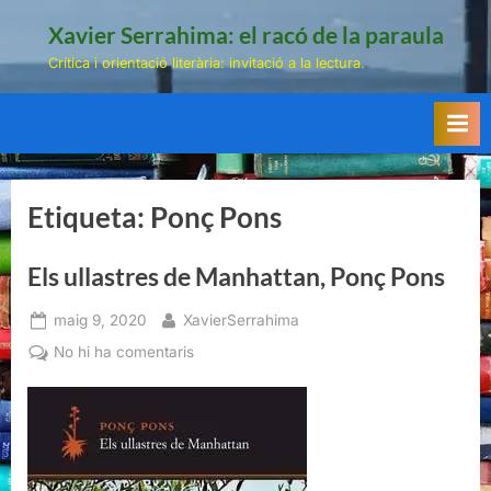
Skip
Xavier Serrahima: el racó de la paraula
to
Crítica i orientació literària: invitació a la lectura.
content
Etiqueta:
Ponç Pons
Els ullastres de Manhattan, Ponç Pons
Posted
By
maig 9, 2020
XavierSerrahima
on
a
No hi ha comentaris
Els
ullastres
de
Manhattan,
Ponç