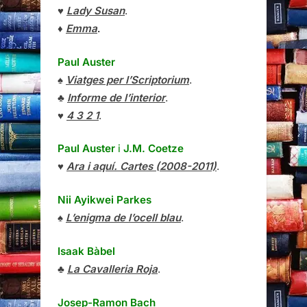
♥
Lady Susan
.
♦
Emma
.
Paul Auster
♠
Viatges per l’Scriptorium
.
♣
Informe de l’interior
.
♥
4 3 2 1
.
Paul Auster
i
J.M. Coetze
♥
Ara i aquí. Cartes (2008-2011)
.
Nii Ayikwei Parkes
♠
L’enigma de l’ocell blau
.
Isaak Bàbel
♣
La Cavalleria Roja
.
Josep-Ramon Bach