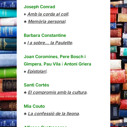
Joseph Conrad
♦
Amb la corda al coll
.
♣
Memòria personal
.
Barbara Constantine
♠
I a sobre… la Paulette
.
Joan Coromines
,
Pere Bosch i
Gimpera
,
Pau Vila
i
Antoni Griera
♠
Epistolari
.
Santi Cortés
♣
El compromís amb la cultura
.
Mia Couto
♣
La confessió de la lleona
.