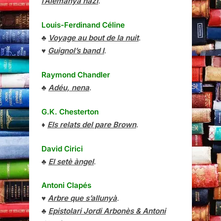
l’Alemanya nazi
.
Louis-Ferdinand Céline
♣
Voyage au bout de la nuit
.
♥
Guignol’s band I
.
Raymond Chandler
♣
Adéu, nena
.
G.K. Chesterton
♦
Els relats del pare Brown
.
David Cirici
♣
El setè àngel
.
Antoni Clapés
♥
Arbre que s’allunyà
.
♣
Epistolari Jordi Arbonès & Antoni