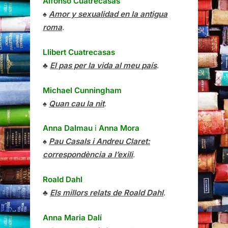
Alfonso Cuatrecasas
♠
Amor y sexualidad en la antigua
roma
.
Llibert Cuatrecasas
♣
El pas per la vida al meu país
.
Michael Cunningham
♠
Quan cau la nit
.
Anna Dalmau
i
Anna Mora
♠
Pau Casals i Andreu Claret:
correspondència a l’exili
.
Roald Dahl
♣
Els millors relats de Roald Dahl
.
Anna Maria Dalí