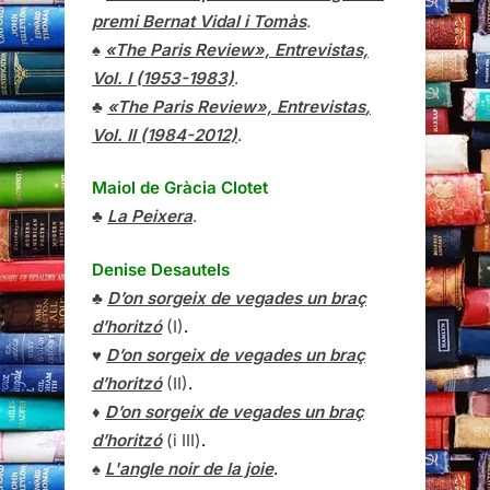
premi Bernat Vidal i Tomàs
.
♠
«The Paris Review», Entrevistas,
Vol. I (1953-1983)
.
♣
«The Paris Review»,
Entrevistas
,
Vol. II (1984-2012)
.
Maiol de Gràcia Clotet
♣
La Peixera
.
Denise Desautels
♣
D’on sorgeix de vegades un braç
d’horitzó
(I)
.
♥
D’on sorgeix de vegades un braç
d’horitzó
(II)
.
♦
D’on sorgeix de vegades un braç
d’horitzó
(i III)
.
♠
L'angle noir de la joie
.