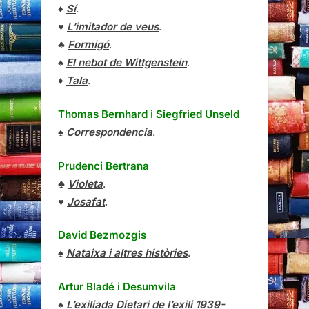
♦
Sí
.
♥
L’imitador de veus
.
♣
Formigó
.
♠
El nebot de Wittgenstein
.
♦
Tala
.
Thomas Bernhard
i
Siegfried Unseld
♠
Correspondencia
.
Prudenci Bertrana
♣
Violeta
.
♥
Josafat
.
David Bezmozgis
♠
Nataixa i altres històries
.
Artur Bladé i Desumvila
♠
L’exiliada Dietari de l’exili 1939-