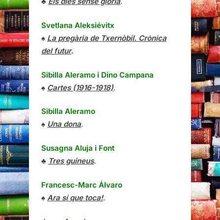
♣
Els dies sense glòria
.
Svetlana Aleksiévitx
♠
La pregària de Txernòbil. Crònica
del futur
.
Sibilla Aleramo
i
Dino Campana
♠
Cartes (1916-1918)
.
Sibilla Aleramo
♠
Una dona
.
Susagna Aluja i Font
♣
Tres guineus
.
Francesc-Marc Álvaro
♠
Ara sí que toca!
.