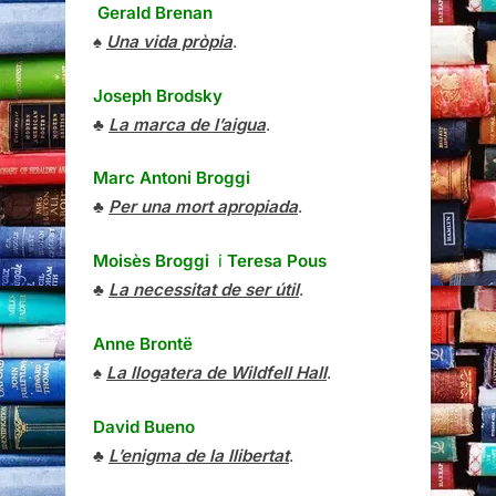
Gerald Brenan
♠
Una vida pròpia
.
Joseph Brodsky
♣
La marca de l’aigua
.
Marc Antoni Broggi
♣
Per una mort apropiada
.
Moisès Broggi
i
Teresa Pous
♣
La necessitat de ser útil
.
Anne Brontë
♠
La llogatera de Wildfell Hall
.
David Bueno
♣
L’enigma de la llibertat
.