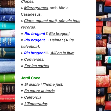
Clapés
.
♠
Microgrames
, amb
Alícia
Casadesús
.
♠
Clars, aquest matí, són els teus
records
.
♣
Riu brogent
I:
Riu brogent
.
♥
Riu brogent
II:
Heimat (suite
helvètica)
.
♦
Riu brogent
III:
Allí on la llum
.
♠
Converses
.
♣
Fer les cartes
.
Jordi Coca
♣
El diable i l’home just
.
♥
En caure la tarda
.
♦
Califòrnia
.
♣
L’Emperador
.