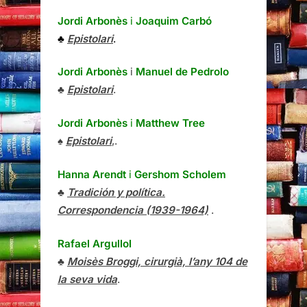
Jordi Arbonès
i
Joaquim Carbó
♣
Epistolari
.
Jordi Arbonès
i
Manuel de Pedrolo
♣
Epistolari
.
Jordi Arbonès
i
Matthew Tree
♠
Epistolari
,.
Hanna Arendt
i
Gershom Scholem
♣
Tradición y política.
Correspondencia (1939-1964)
.
Rafael Argullol
♣
Moisès Broggi, cirurgià, l’any 104 de
la seva vida
.