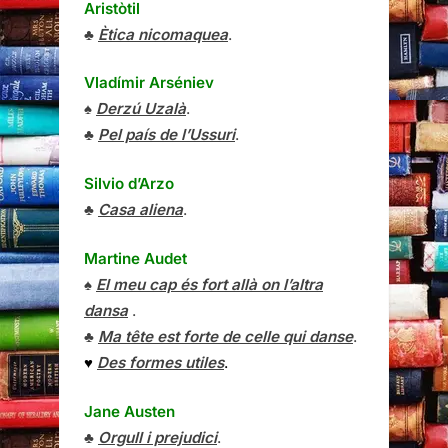
Aristòtil
♣
Ètica nicomaquea
.
Vladímir Arséniev
♠
Derzú Uzalà
.
♣
Pel país de l’Ussuri
.
Silvio d’Arzo
♣
Casa aliena
.
Martine Audet
♠
El meu cap és fort allà on l’altra
dansa
.
♣
Ma tête est forte de celle qui danse
.
♥
Des formes utiles
.
Jane Austen
♣
Orgull i prejudici
.