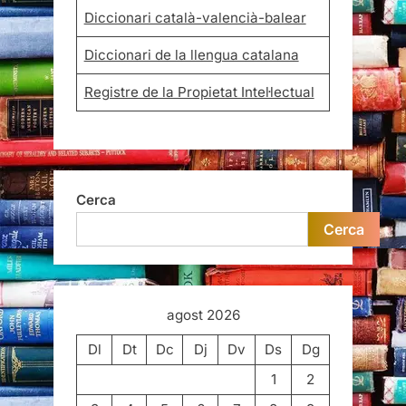
Diccionari català-valencià-balear
Diccionari de la llengua catalana
Registre de la Propietat Intel·lectual
Cerca
Cerca
agost 2026
Dl
Dt
Dc
Dj
Dv
Ds
Dg
1
2