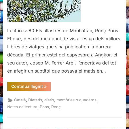
Pons
Lectures: 80 Els ullastres de Manhattan, Ponç Pons
El que, des del meu punt de vista, és un dels millors
llibres de viatges que s’ha publicat en la darrera
dècada, El primer estel del capvespre a Angkor, el
seu autor, Josep M. Ferrer-Arpí, l’encertava del tot
en afegir un subtítol que posava el matís en…
“Els
Continua llegint
»
ullastres
de
Manhattan,
,
,
Català
Dietaris, diaris, memòries o quaderns
Ponç
Pons”
,
Notes de lectura
Pons, Ponç