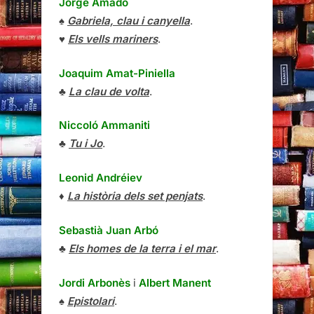
Jorge Amado
♠
Gabriela, clau i canyella
.
♥
Els vells mariners
.
Joaquim Amat-Piniella
♣
La clau de volta
.
Niccoló Ammaniti
♣
Tu i Jo
.
Leonid Andréiev
♦
La història dels set penjats
.
Sebastià Juan Arbó
♣
Els homes de la terra i el mar
.
Jordi Arbonès
i
Albert Manent
♠
Epistolari
.