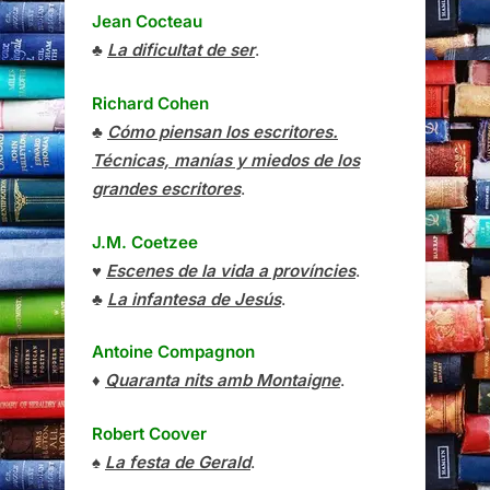
Jean Cocteau
♣
La dificultat de ser
.
Richard Cohen
♣
Cómo piensan los escritores.
Técnicas, manías y miedos de los
grandes escritores
.
J.M. Coetzee
♥
Escenes de la vida a províncies
.
♣
La infantesa de Jesús
.
Antoine Compagnon
♦
Quaranta nits amb Montaigne
.
Robert Coover
♠
La festa de Gerald
.