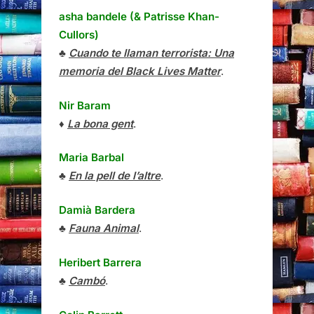
asha bandele (& Patrisse Khan-
Cullors)
♣
Cuando te llaman terrorista: Una
memoria del Black Lives Matter
.
Nir Baram
♦
La bona gent
.
Maria Barbal
♣
En la pell de l’altre
.
Damià Bardera
♣
Fauna Animal
.
Heribert Barrera
♣
Cambó
.