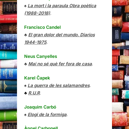
♠
La mort i la paraula Obra poètica
(1988-2018)
.
Francisco Candel
♣
El gran dolor del mundo. Diarios
1944-1975
.
Neus Canyelles
♣
Mai no sé què fer fora de casa
.
Karel Čapek
♠
La guerra de les salamandres
.
♣
R.U.R
.
Joaquim Carbó
♠
Elogi de la formiga
.
Àngel Carbonell