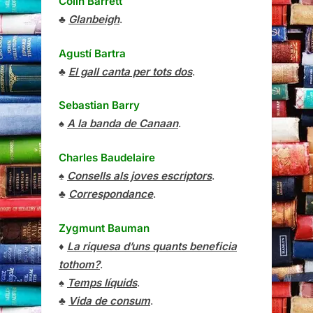
Colin Barrett
♣
Glanbeigh
.
Agustí Bartra
♣
El gall canta per tots dos
.
Sebastian Barry
♠
A la banda de Canaan
.
Charles Baudelaire
♠
Consells als joves escriptors
.
♣
Correspondance
.
Zygmunt Bauman
♦
La riquesa d’uns quants beneficia
tothom?
.
♠
Temps líquids
.
♣
Vida de consum
.