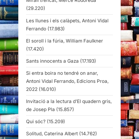
Mirall trencat, Mercè Rodoreda
(29.220)
Les llunes i els calàpets, Antoni Vidal
Ferrando
(17.983)
El soroll i la fúria, William Faulkner
(17.420)
Sants innocents a Gaza
(17.193)
Si entra boira no tendré on anar,
Antoni Vidal Ferrando, Edicions Proa,
2022
(16.010)
Invitació a la lectura d’El quadern gris,
de Josep Pla
(15.857)
Qui sóc?
(15.209)
Solitud, Caterina Albert
(14.762)