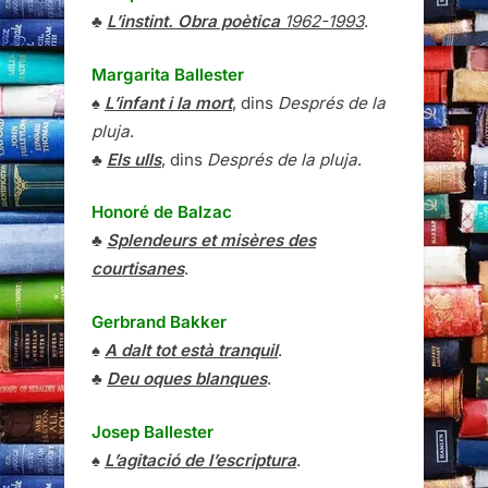
♣
L’instint. Obra poètica
1962-1993
.
Margarita Ballester
♠
L’infant i la mort
, dins
Després de la
pluja
.
♣
Els ulls
, dins
Després de la pluja
.
Honoré de Balzac
♣
Splendeurs et misères des
courtisanes
.
Gerbrand Bakker
♠
A dalt tot està tranquil
.
♣
Deu oques blanques
.
Josep Ballester
♠
L’agitació de l’escriptura
.