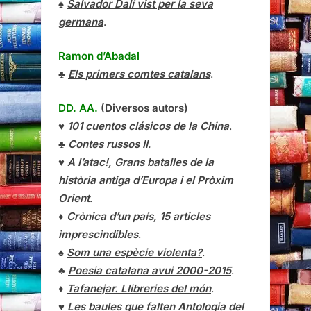
♠
Salvador Dalí vist per la seva
germana
.
Ramon d’Abadal
♣
Els primers comtes catalans
.
DD. AA.
(Diversos autors)
♥
101 cuentos clásicos de la China
.
♣
Contes russos II
.
♥
A l’atac!, Grans batalles de la
història antiga d’Europa i el Pròxim
Orient
.
♦
Crònica d’un país, 15 articles
imprescindibles
.
♠
Som una espècie violenta?
.
♣
Poesia catalana avui 2000-2015
.
♦
Tafanejar. Llibreries del món
.
♥
Les baules que falten Antologia del