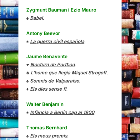
Zygmunt Bauman
i
Ezio Mauro
♠
Babel
.
Antony Beevor
♠
La guerra civil española
.
Jaume Benavente
♥
Nocturn de Portbou
.
♣
L’home que llegia Miquel Strogoff
.
♠
Somnis de Valparaíso
.
♦
Els dies sense fi
.
Walter Benjamin
♠
Infància a Berlín cap al 1900
.
Thomas Bernhard
♠
Els meus premis
.