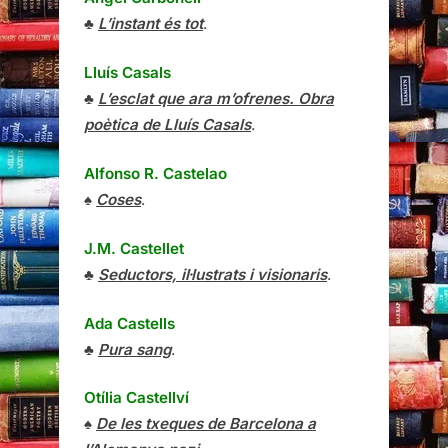
♣
L’instant és tot
.
Lluís Casals
♣
L’esclat que ara m’ofrenes. Obra
poètica de Lluís Casals
.
Alfonso R. Castelao
♠
Coses
.
J.M. Castellet
♣
Seductors, il·lustrats i visionaris
.
Ada Castells
♣
Pura sang
.
Otília Castellví
♠
De les txeques de Barcelona a