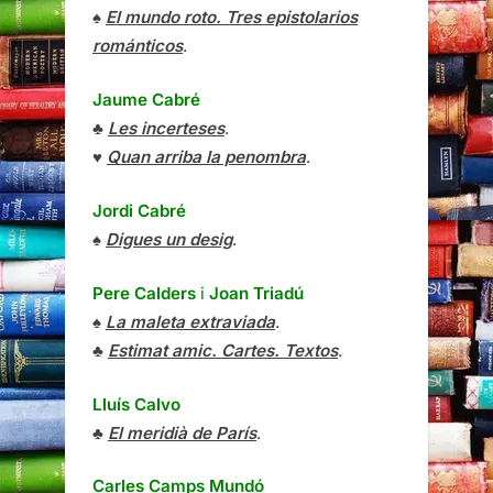
♠
El mundo roto. Tres epistolarios
románticos
.
Jaume Cabré
♣
Les incerteses
.
♥
Quan arriba la penombra
.
Jordi Cabré
♠
Digues un desig
.
Pere Calders
i
Joan Triadú
♠
La maleta extraviada
.
♣
Estimat amic. Cartes. Textos
.
Lluís Calvo
♣
El meridià de París
.
Carles Camps Mundó