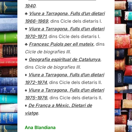
1940
.
♣
Viure a Tarragona, Fulls d’un dietari
1966-1969
, dins Cicle dels dietaris I.
♥
Viure a Tarragona, Fulls d’un dietari
1970-1971
, dins Cicle dels dietaris I.
♣
Francesc Pujols per ell mateix
, dins
Cicle de biografies III
.
♥
Geografia espiritual de Catalunya
,
dins
Cicle de biografies III
.
♦
Viure a Tarragona, Fulls d’un dietari
1972-1974
, dins Cicle dels dietaris II.
♠
Viure a Tarragona, Fulls d’un dietari
1975-1976
, dins Cicle dels dietaris II.
♦
De França a Mèxic. Dietari de
viatge
.
Ana Blandiana