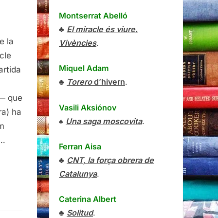
Montserrat Abelló
♣
El miracle és viure.
e la
Vivències
.
icle
Miquel Adam
rtida
:
♣
Torero
d’hivern
.
t— que
Vasili Aksiónov
ra) ha
♠
Una saga moscovita
.
om
i…
Ferran Aisa
♣
CNT, la força obrera de
Catalunya
.
Caterina Albert
♣
Solitud
.