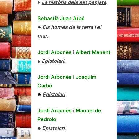
♦
La història dels set penjats
.
Sebastià Juan Arbó
♣
Els homes de la terra i el
mar
.
Jordi Arbonès
i
Albert Manent
♠
Epistolari
.
Jordi Arbonès
i
Joaquim
Carbó
♣
Epistolari
.
Jordi Arbonès
i
Manuel de
Pedrolo
♣
Epistolari
.