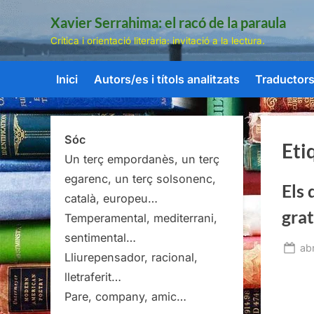
Skip
Xavier Serrahima: el racó de la paraula
to
Crítica i orientació literària: invitació a la lectura.
content
Inici
Autors/es i títols analitzats
Traductors/
Sóc
Eti
Un terç empordanès, un terç
egarenc, un terç solsonenc,
Els 
català, europeu…
grat
Temperamental, mediterrani,
sentimental…
Po
abr
Lliurepensador, racional,
on
lletraferit…
Pare, company, amic…