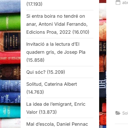
Po
abr
(17.193)
on
Si entra boira no tendré on
anar, Antoni Vidal Ferrando,
Edicions Proa, 2022
(16.010)
Invitació a la lectura d’El
quadern gris, de Josep Pla
(15.858)
Qui sóc?
(15.209)
Solitud, Caterina Albert
(14.763)
La idea de l’emigrant, Enric
Valor
(13.873)
Sob
Mal d’escola, Daniel Pennac