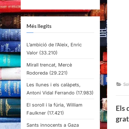
Més llegits
L’ambició de l’Aleix, Enric
Valor
(33.210)
Mirall trencat, Mercè
Rodoreda
(29.221)
Sob
Les llunes i els calàpets,
Antoni Vidal Ferrando
(17.983)
El soroll i la fúria, William
Els 
Faulkner
(17.421)
grat
Sants innocents a Gaza