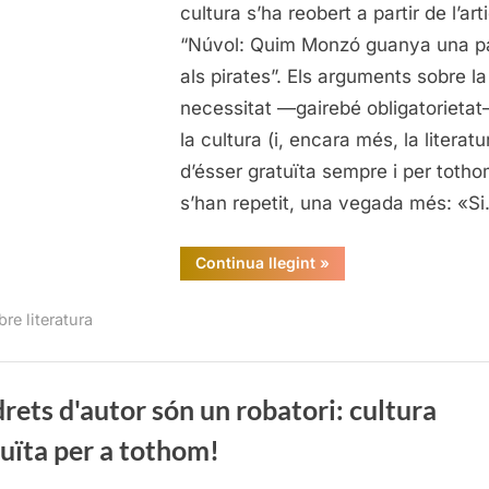
són
cultura s’ha reobert a partir de l’art
un
“Núvol: Quim Monzó guanya una pa
robatori
als pirates”. Els arguments sobre la
cultura
necessitat —gairebé obligatorieta
gratuïta
la cultura (i, encara més, la literatu
per
a
d’ésser gratuïta sempre i per toth
tothom!
s’han repetit, una vegada més: «S
“Els
Continua llegint
»
drets
d'autor
són
re literatura
un
robatori:
cultura
gratuïta
per
a
drets d'autor són un robatori: cultura
tothom!”
uïta per a tothom!