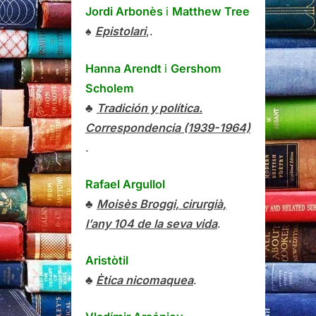
Jordi Arbonès
i
Matthew Tree
♠
Epistolari
,.
Hanna Arendt
i
Gershom
Scholem
♣
Tradición y política.
Correspondencia (1939-1964)
.
Rafael Argullol
♣
Moisès Broggi, cirurgià,
l’any 104 de la seva vida
.
Aristòtil
♣
Ètica nicomaquea
.