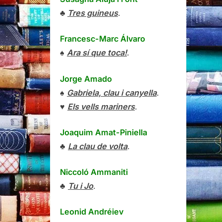
♣
Tres guineus
.
Francesc-Marc Álvaro
♠
Ara sí que toca!
.
Jorge Amado
♠
Gabriela, clau i canyella
.
♥
Els vells mariners
.
Joaquim Amat-Piniella
♣
La clau de volta
.
Niccoló Ammaniti
♣
Tu i Jo
.
Leonid Andréiev