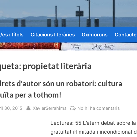
es i títols
Citacions literàries
Oxímorons
Contacte
queta:
propietat literària
drets d'autor són un robatori: cultura
uïta per a tothom!
sted
By
a
il 30, 2015
XavierSerrahima
No hi ha comentaris
Els
Lectures: 55 L’etern debat sobre la
drets
d'autor
gratuïtat il·limitada i incondicional d