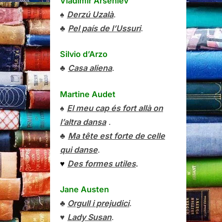
Vladímir Arséniev
♠
Derzú Uzalà
.
♣
Pel país de l’Ussuri
.
Silvio d’Arzo
♣
Casa aliena
.
Martine Audet
♠
El meu cap és fort allà on
l’altra dansa
.
♣
Ma tête est forte de celle
qui danse
.
♥
Des formes utiles
.
Jane Austen
♣
Orgull i prejudici
.
♥
Lady Susan
.