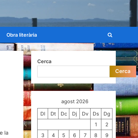
Obra literària
Toggle
search
form
Cerca
Cerca
agost 2026
Dl
Dt
Dc
Dj
Dv
Ds
Dg
1
2
e la
3
4
5
6
7
8
9