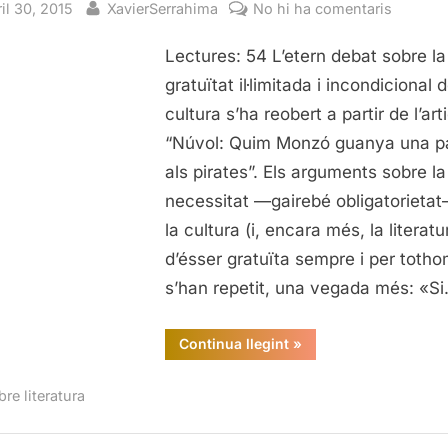
sted
By
a
il 30, 2015
XavierSerrahima
No hi ha comentaris
Els
Lectures: 54 L’etern debat sobre la
drets
d'autor
gratuïtat il·limitada i incondicional d
són
cultura s’ha reobert a partir de l’art
un
“Núvol: Quim Monzó guanya una pa
robatori
als pirates”. Els arguments sobre la
cultura
necessitat —gairebé obligatorieta
gratuïta
la cultura (i, encara més, la literatu
per
a
d’ésser gratuïta sempre i per toth
tothom!
s’han repetit, una vegada més: «S
“Els
Continua llegint
»
drets
d'autor
són
re literatura
un
robatori:
cultura
gratuïta