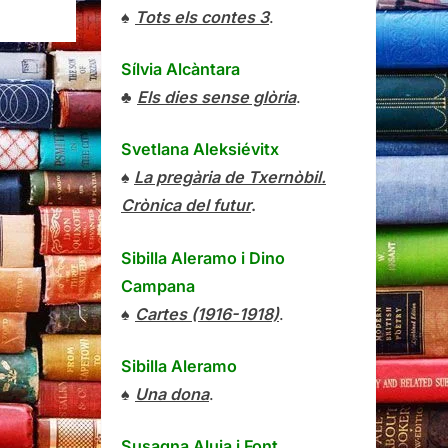
♠
Tots els contes 3
.
Sílvia Alcàntara
♣
Els dies sense glòria
.
Svetlana Aleksiévitx
♠
La pregària de Txernòbil.
Crònica del futur
.
Sibilla Aleramo
i
Dino
Campana
♠
Cartes (1916-1918)
.
Sibilla Aleramo
♠
Una dona
.
Susagna Aluja i Font