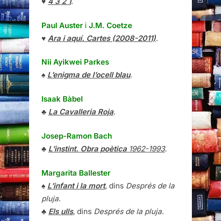
♥
4 3 2 1
.
Paul Auster
i
J.M. Coetze
♥
Ara i aquí. Cartes (2008-2011)
.
Nii Ayikwei Parkes
♠
L’enigma de l’ocell blau
.
Isaak Bàbel
♣
La Cavalleria Roja
.
Josep-Ramon Bach
♣
L’instint. Obra poètica
1962-1993
.
Margarita Ballester
♠
L’infant i la mort
, dins
Després de la
pluja
.
♣
Els ulls
, dins
Després de la pluja
.