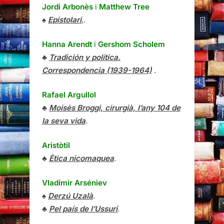
Jordi Arbonès
i
Matthew Tree
♠
Epistolari
,.
Hanna Arendt
i
Gershom Scholem
♣
Tradición y política.
Correspondencia (1939-1964)
.
Rafael Argullol
♣
Moisès Broggi, cirurgià, l’any 104 de
la seva vida
.
Aristòtil
♣
Ètica nicomaquea
.
Vladímir Arséniev
♠
Derzú Uzalà
.
♣
Pel país de l’Ussuri
.