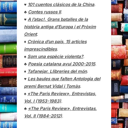
♥
101 cuentos clásicos de la China
.
♣
Contes russos II
.
♥
A l’atac!, Grans batalles de la
història antiga d’Europa i el Pròxim
Orient
.
♦
Crònica d’un país, 15 articles
imprescindibles
.
♠
Som una espècie violenta?
.
♣
Poesia catalana avui 2000-2015
.
♦
Tafanejar. Llibreries del món
.
♥
Les baules que falten Antologia del
premi Bernat Vidal i Tomàs
.
♠
«The Paris Review», Entrevistas,
Vol. I (1953-1983)
.
♣
«The Paris Review»,
Entrevistas
,
Vol. II (1984-2012)
.