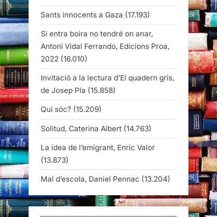
Sants innocents a Gaza
(17.193)
Si entra boira no tendré on anar,
Antoni Vidal Ferrando, Edicions Proa,
2022
(16.010)
Invitació a la lectura d’El quadern gris,
de Josep Pla
(15.858)
Qui sóc?
(15.209)
Solitud, Caterina Albert
(14.763)
La idea de l’emigrant, Enric Valor
(13.873)
Mal d’escola, Daniel Pennac
(13.204)