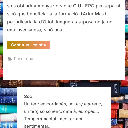
llista
sols obtindria menys vots que CiU i ERC per separat
de
sinó que beneficiaria la formació d’Artur Mas i
país
perjudicaria la d’Oriol Junqueras suposa no ja no
una insensatesa, sinó una…
“Llista
Continua llegint
»
de
partit
/
Parlem-ne
llista
de
país”
Sóc
Un terç empordanès, un terç egarenc,
un terç solsonenc, català, europeu…
Temperamental, mediterrani,
sentimental…