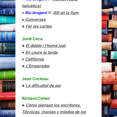
helvètica)
.
♦
Riu brogent
III:
Allí on la llum
.
♠
Converses
.
♣
Fer les cartes
.
Jordi Coca
♣
El diable i l’home just
.
♥
En caure la tarda
.
♦
Califòrnia
.
♣
L’Emperador
.
Jean Cocteau
♣
La dificultat de ser
.
Richard Cohen
♣
Cómo piensan los escritores.
Técnicas, manías y miedos de los