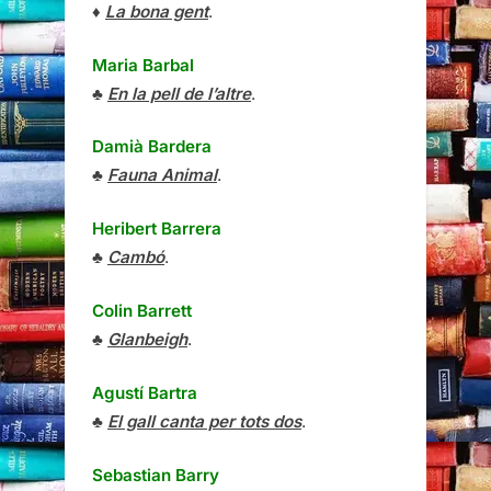
♦
La bona gent
.
Maria Barbal
♣
En la pell de l’altre
.
Damià Bardera
♣
Fauna Animal
.
Heribert Barrera
♣
Cambó
.
Colin Barrett
♣
Glanbeigh
.
Agustí Bartra
♣
El gall canta per tots dos
.
Sebastian Barry