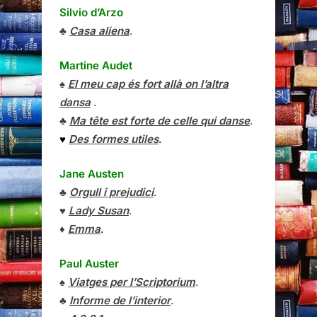
Silvio d’Arzo
♣
Casa aliena
.
Martine Audet
♠
El meu cap és fort allà on l’altra
dansa
.
♣
Ma tête est forte de celle qui danse
.
♥
Des formes utiles
.
Jane Austen
♣
Orgull i prejudici
.
♥
Lady Susan
.
♦
Emma
.
Paul Auster
♠
Viatges per l’Scriptorium
.
♣
Informe de l’interior
.