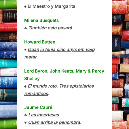
♠
El Maestro y Margarita
.
Milena Busquets
♣
También esto pasará
.
Howard Butten
♠
Quan jo tenia cinc anys em vaig
matar
.
Lord Byron, John Keats, Mary
&
Percy
Shelle
y
♠
El mundo roto. Tres epistolarios
románticos
.
Jaume Cabré
♣
Les incerteses
.
♥
Quan arriba la penombra
.