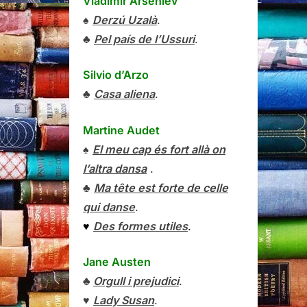
Vladímir Arséniev
♠
Derzú Uzalà
.
♣
Pel país de l’Ussuri
.
Silvio d’Arzo
♣
Casa aliena
.
Martine Audet
♠
El meu cap és fort allà on
l’altra dansa
.
♣
Ma tête est forte de celle
qui danse
.
♥
Des formes utiles
.
Jane Austen
♣
Orgull i prejudici
.
♥
Lady Susan
.