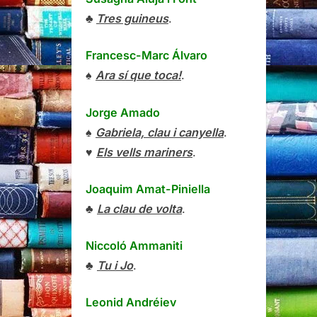
♣
Tres guineus
.
Francesc-Marc Álvaro
♠
Ara sí que toca!
.
Jorge Amado
♠
Gabriela, clau i canyella
.
♥
Els vells mariners
.
Joaquim Amat-Piniella
♣
La clau de volta
.
Niccoló Ammaniti
♣
Tu i Jo
.
Leonid Andréiev