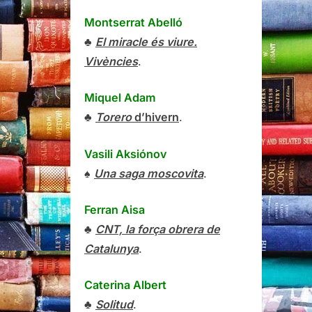
Montserrat Abelló
♣
El miracle és viure.
Vivències
.
Miquel Adam
♣
Torero
d’hivern
.
Vasili Aksiónov
♠
Una saga moscovita
.
Ferran Aisa
♣
CNT, la força obrera de
Catalunya
.
Caterina Albert
♣
Solitud
.