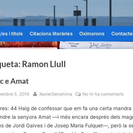
es i títols
Citacions literàries
Oxímorons
Contacte
queta:
Ramon Llull
c e Amat
sted
By
a
tembre 5, 2014
XavierSerrahima
No hi ha comentaris
Ami
res: 44 Haig de confessar que em fa una certa mandra
e
Ama
ndre la senyora Amat —i més encara després dels magn
les de Jordi Galves i de Josep Maria Fulquet—, però la s