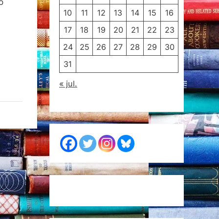
o
10
11
12
13
14
15
16
17
18
19
20
21
22
23
24
25
26
27
28
29
30
31
« jul.