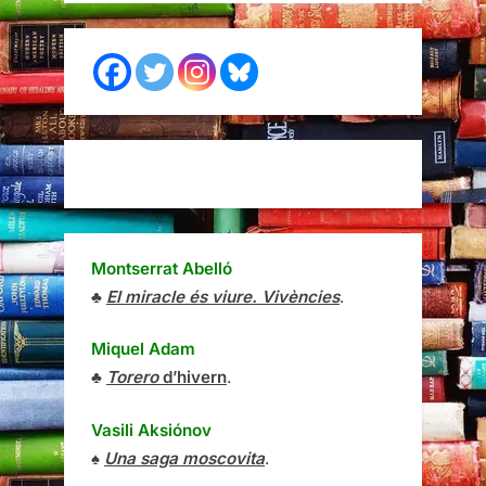
Montserrat Abelló
♣
El miracle és viure. Vivències
.
Miquel Adam
♣
Torero
d’hivern
.
Vasili Aksiónov
♠
Una saga moscovita
.