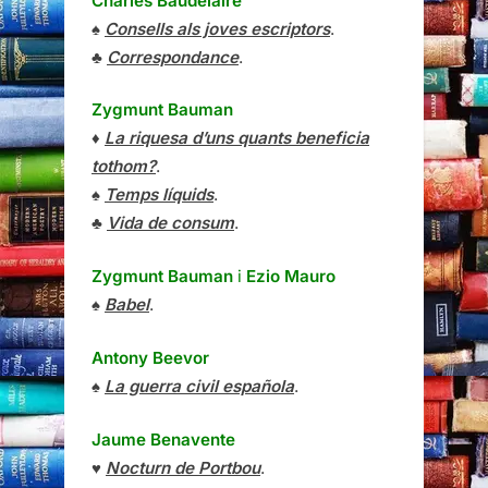
Charles Baudelaire
♠
Consells als joves escriptors
.
♣
Correspondance
.
Zygmunt Bauman
♦
La riquesa d’uns quants beneficia
tothom?
.
♠
Temps líquids
.
♣
Vida de consum
.
Zygmunt Bauman
i
Ezio Mauro
♠
Babel
.
Antony Beevor
♠
La guerra civil española
.
Jaume Benavente
♥
Nocturn de Portbou
.