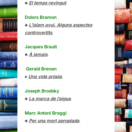
♣
El temps revingut
.
Dolors Bramon
♣
L’islam avui. Alguns aspectes
controvertits
.
Jacques Brault
♣
À jamais
.
Gerald Brenan
♠
Una vida pròpia
.
Joseph Brodsky
♣
La marca de l’aigua
.
Marc Antoni Broggi
♣
Per una mort apropiada
.