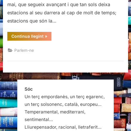
mai, que segueix avançant i que tan sols deixa
estacions al seu darrera al cap de molt de temps;
estacions que són la…
“El
Continua llegint
»
cas
Dreyfus
espanyol:
Parlem-ne
carta
als
intel·lectuals
demòcrates”
Sóc
Un terç empordanès, un terç egarenc,
un terç solsonenc, català, europeu…
Temperamental, mediterrani,
sentimental…
Lliurepensador, racional, lletraferit…