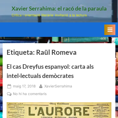
Skip
Xavier Serrahima: el racó de la paraula
to
Crítica i orientació literària: invitació a la lectura.
content
Etiqueta:
Raül Romeva
El cas Dreyfus espanyol: carta als
intel·lectuals demòcrates
Posted
By
maig 17, 2018
XavierSerrahima
on
a
No hi ha comentaris
El
cas
Dreyfus
espanyol: