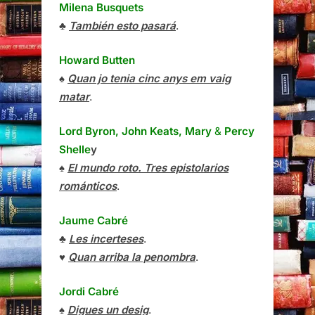
Milena Busquets
♣
También esto pasará
.
Howard Butten
♠
Quan jo tenia cinc anys em vaig
matar
.
Lord Byron, John Keats, Mary
&
Percy
Shelle
y
♠
El mundo roto. Tres epistolarios
románticos
.
Jaume Cabré
♣
Les incerteses
.
♥
Quan arriba la penombra
.
Jordi Cabré
♠
Digues un desig
.