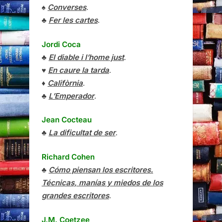
♠
Converses
.
♣
Fer les cartes
.
Jordi Coca
♣
El diable i l’home just
.
♥
En caure la tarda
.
♦
Califòrnia
.
♣
L’Emperador
.
Jean Cocteau
♣
La dificultat de ser
.
Richard Cohen
♣
Cómo piensan los escritores.
Técnicas, manías y miedos de los
grandes escritores
.
J.M. Coetzee