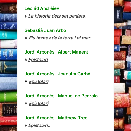
Leonid Andréiev
♦
La història dels set penjats
.
Sebastià Juan Arbó
♣
Els homes de la terra i el mar
.
Jordi Arbonès
i
Albert Manent
♠
Epistolari
.
Jordi Arbonès
i
Joaquim Carbó
♣
Epistolari
.
Jordi Arbonès
i
Manuel de Pedrolo
♣
Epistolari
.
Jordi Arbonès
i
Matthew Tree
♠
Epistolari
,.