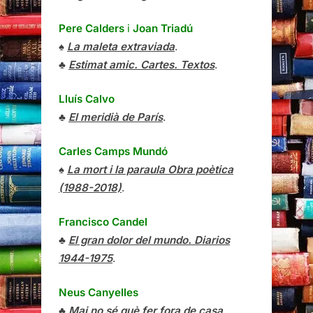
Pere Calders
i
Joan Triadú
♠
La maleta extraviada
.
♣
Estimat amic. Cartes. Textos
.
Lluís Calvo
♣
El meridià de París
.
Carles Camps Mundó
♠
La mort i la paraula Obra poètica
(1988-2018)
.
Francisco Candel
♣
El gran dolor del mundo. Diarios
1944-1975
.
Neus Canyelles
♣
Mai no sé què fer fora de casa
.