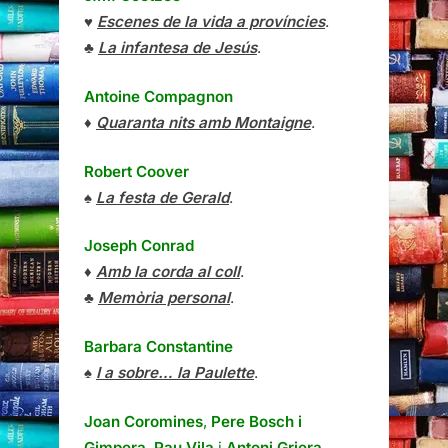
♥
Escenes de la vida a províncies
.
♣
La infantesa de Jesús
.
Antoine Compagnon
♦
Quaranta nits amb Montaigne
.
Robert Coover
♠
La festa de Gerald
.
Joseph Conrad
♦
Amb la corda al coll
.
♣
Memòria personal
.
Barbara Constantine
♠
I a sobre… la Paulette
.
Joan Coromines
,
Pere Bosch i
Gimpera
,
Pau Vila
i
Antoni Griera