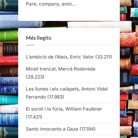
Pare, company, amic…
Més llegits
L’ambició de l’Aleix, Enric Valor
(33.211)
Mirall trencat, Mercè Rodoreda
(29.223)
Les llunes i els calàpets, Antoni Vidal
Ferrando
(17.983)
El soroll i la fúria, William Faulkner
(17.421)
Sants innocents a Gaza
(17.194)