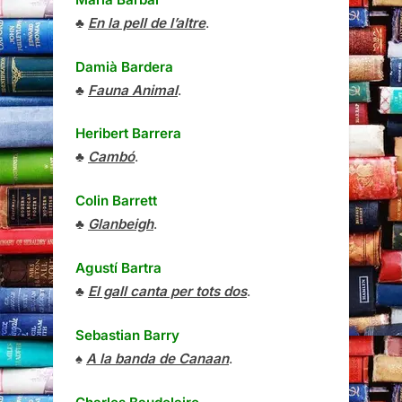
♣
En la pell de l’altre
.
Damià Bardera
♣
Fauna Animal
.
Heribert Barrera
♣
Cambó
.
Colin Barrett
♣
Glanbeigh
.
Agustí Bartra
♣
El gall canta per tots dos
.
Sebastian Barry
♠
A la banda de Canaan
.