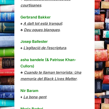
courtisanes
.
Gerbrand Bakker
♠
A dalt tot està tranquil
.
♣
Deu oques blanques
.
Josep Ballester
♠
L’agitació de l’escriptura
.
asha bandele (& Patrisse Khan-
Cullors)
♣
Cuando te llaman terrorista: Una
memoria del Black Lives Matter
.
Nir Baram
♦
La bona gent
.
Maria Barbal