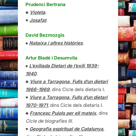
Prudenci Bertrana
♣
Violeta
.
♥
Josafat
.
David Bezmozgis
♠
Nataixa i altres històries
.
Artur Bladé i Desumvila
♠
L’exiliada Dietari de l’exili 1939-
1940
.
♣
Viure a Tarragona, Fulls d’un dietari
1966-1969
, dins Cicle dels dietaris I.
♥
Viure a Tarragona, Fulls d’un dietari
1970-1971
, dins Cicle dels dietaris I.
♣
Francesc Pujols per ell mateix
, dins
Cicle de biografies III
.
♥
Geografia espiritual de Catalunya
,