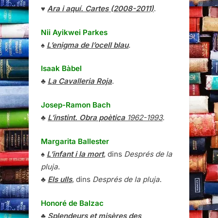
♥
Ara i aquí. Cartes (2008-2011)
.
Nii Ayikwei Parkes
♠
L’enigma de l’ocell blau
.
Isaak Bàbel
♣
La Cavalleria Roja
.
Josep-Ramon Bach
♣
L’instint. Obra poètica
1962-1993
.
Margarita Ballester
♠
L’infant i la mort
, dins
Després de la
pluja
.
♣
Els ulls
, dins
Després de la pluja
.
Honoré de Balzac
♣
Splendeurs et misères des