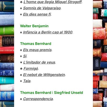
♣
L’home que llegia Miquel Strogoff
.
♠
Somnis de Valparaíso
.
♦
Els dies sense fi
.
Walter Benjamin
♠
Infància a Berlín cap al 1900
.
Thomas Bernhard
♠
Els meus premis
.
♦
Sí
.
♥
L’imitador de veus
.
♣
Formigó
.
♠
El nebot de Wittgenstein
.
♦
Tala
.
Thomas Bernhard
i
Siegfried Unseld
♠
Correspondencia
.