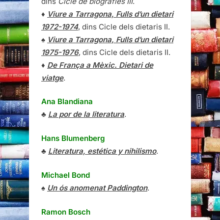
dins
Cicle de biografies III
.
♦
Viure a Tarragona, Fulls d’un dietari
1972-1974
, dins Cicle dels dietaris II.
♠
Viure a Tarragona, Fulls d’un dietari
1975-1976
, dins Cicle dels dietaris II.
♦
De França a Mèxic. Dietari de
viatge
.
Ana Blandiana
♣
La por de la literatura
.
Hans Blumenberg
♣
Literatura, estética y nihilismo
.
Michael Bond
♠
Un ós anomenat Paddington
.
Ramon Bosch