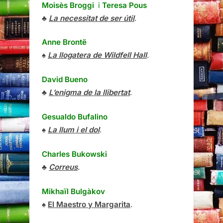
Moisès Broggi
i
Teresa Pous
♣
La necessitat de ser útil
.
Anne Brontë
♠
La llogatera de Wildfell Hall
.
David Bueno
♣
L’enigma de la llibertat
.
Gesualdo Bufalino
♠
La llum i el dol
.
Charles Bukowski
♣
Correus
.
Mikhaïl Bulgàkov
♠
El Maestro y Margarita
.