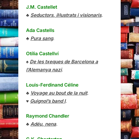
J.M. Castellet
♣
Seductors, il·lustrats i visionaris
.
Ada Castells
♣
Pura sang
.
Otília Castellví
♠
De les txeques de Barcelona a
l’Alemanya nazi
.
Louis-Ferdinand Céline
♣
Voyage au bout de la nuit
.
♥
Guignol’s band I
.
Raymond Chandler
♣
Adéu, nena
.