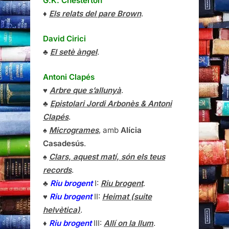
G.K. Chesterton
♦
Els relats del pare Brown
.
David Cirici
♣
El setè àngel
.
Antoni Clapés
♥
Arbre que s’allunyà
.
♣
Epistolari Jordi Arbonès & Antoni
Clapés
.
♠
Microgrames
, amb
Alícia
Casadesús
.
♠
Clars, aquest matí, són els teus
records
.
♣
Riu brogent
I:
Riu brogent
.
♥
Riu brogent
II:
Heimat (suite
helvètica)
.
♦
Riu brogent
III:
Allí on la llum
.