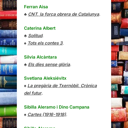
Ferran Aisa
♣
CNT, la força obrera de Catalunya
.
Caterina Albert
♣
Solitud
.
♠
Tots els contes 3
.
Sílvia Alcàntara
♣
Els dies sense glòria
.
Svetlana Aleksiévitx
♠
La pregària de Txernòbil. Crònica
del futur
.
Sibilla Aleramo
i
Dino Campana
♠
Cartes (1916-1918)
.