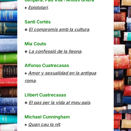
♠
Epistolari
.
Santi Cortés
♣
El compromís amb la cultura
.
Mia Couto
♣
La confessió de la lleona
.
Alfonso Cuatrecasas
♠
Amor y sexualidad en la antigua
roma
.
Llibert Cuatrecasas
♣
El pas per la vida al meu país
.
Michael Cunningham
♠
Quan cau la nit
.