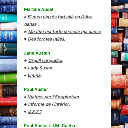
Martine Audet
♠
El meu cap és fort allà on l’altra
dansa
.
♣
Ma tête est forte de celle qui danse
.
♥
Des formes utiles
.
Jane Austen
♣
Orgull i prejudici
.
♥
Lady Susan
.
♦
Emma
.
Paul Auster
♠
Viatges per l’Scriptorium
.
♣
Informe de l’interior
.
♥
4 3 2 1
.
Paul Auster
i
J.M. Coetze