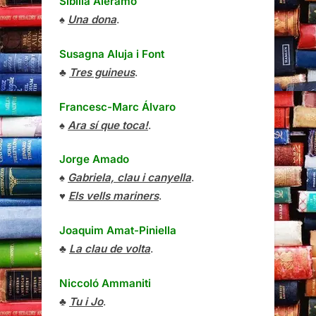
Sibilla Aleramo
♠
Una dona
.
Susagna Aluja i Font
♣
Tres guineus
.
Francesc-Marc Álvaro
♠
Ara sí que toca!
.
Jorge Amado
♠
Gabriela, clau i canyella
.
♥
Els vells mariners
.
Joaquim Amat-Piniella
♣
La clau de volta
.
Niccoló Ammaniti
♣
Tu i Jo
.