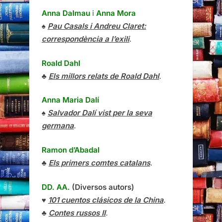
Anna Dalmau
i
Anna Mora
♠
Pau Casals i Andreu Claret:
correspondència a l’exili
.
Roald Dahl
♣
Els millors relats de Roald Dahl
.
Anna Maria Dalí
♠
Salvador Dalí vist per la seva
germana
.
Ramon d’Abadal
♣
Els primers comtes catalans
.
DD. AA.
(Diversos autors)
♥
101 cuentos clásicos de la China
.
♣
Contes russos II
.