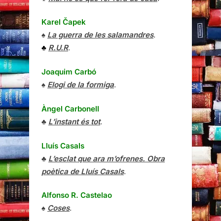
Karel Čapek
♠
La guerra de les salamandres
.
♣
R.U.R
.
Joaquim Carbó
♠
Elogi de la formiga
.
Àngel Carbonell
♣
L’instant és tot
.
Lluís Casals
♣
L’esclat que ara m’ofrenes. Obra
poètica de Lluís Casals
.
Alfonso R. Castelao
♠
Coses
.