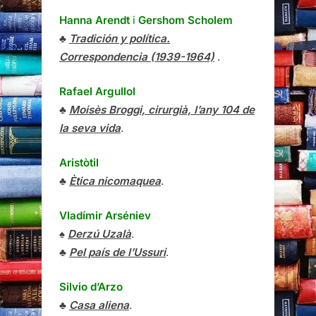
Hanna Arendt
i
Gershom Scholem
♣
Tradición y política.
Correspondencia (1939-1964)
.
Rafael Argullol
♣
Moisès Broggi, cirurgià, l’any 104 de
la seva vida
.
Aristòtil
♣
Ètica nicomaquea
.
Vladímir Arséniev
♠
Derzú Uzalà
.
♣
Pel país de l’Ussuri
.
Silvio d’Arzo
♣
Casa aliena
.