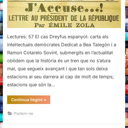
carta
als
intel·lectuals
demòcrates
Lectures: 57 El cas Dreyfus espanyol: carta als
intel·lectuals demòcrates Dedicat a Bea Talegón i a
Ramon Cotarelo Sovint, submergits en l’actualitat
oblidem que la història és un tren que no s’atura
mai, que segueix avançant i que tan sols deixa
estacions al seu darrera al cap de molt de temps;
estacions que són la…
“El
Continua llegint
»
cas
Dreyfus
espanyol:
Parlem-ne
carta
als
intel·lectuals
demòcrates”