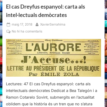
El cas Dreyfus espanyol: carta als
intel·lectuals demòcrates
Posted
By
maig 17, 2018
XavierSerrahima
on
a
No hi ha comentaris
El
cas
Dreyfus
espanyol:
carta
als
intel·lectuals
demòcrates
Lectures: 47 El cas Dreyfus espanyol: carta als
intel·lectuals demòcrates Dedicat a Bea Talegón i a
Ramon Cotarelo Sovint, submergits en l’actualitat
oblidem que la història és un tren que no s’atura