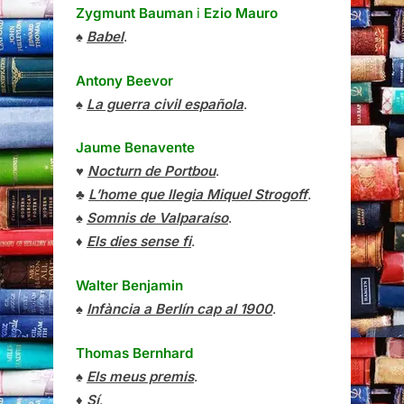
Zygmunt Bauman
i
Ezio Mauro
♠
Babel
.
Antony Beevor
♠
La guerra civil española
.
Jaume Benavente
♥
Nocturn de Portbou
.
♣
L’home que llegia Miquel Strogoff
.
♠
Somnis de Valparaíso
.
♦
Els dies sense fi
.
Walter Benjamin
♠
Infància a Berlín cap al 1900
.
Thomas Bernhard
♠
Els meus premis
.
♦
Sí
.