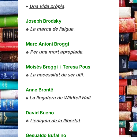
♠
Una vida pròpia
.
Joseph Brodsky
♣
La marca de l’aigua
.
Marc Antoni Broggi
♣
Per una mort apropiada
.
Moisès Broggi
i
Teresa Pous
♣
La necessitat de ser útil
.
Anne Brontë
♠
La llogatera de Wildfell Hall
.
David Bueno
♣
L’enigma de la llibertat
.
Gesualdo Bufalino