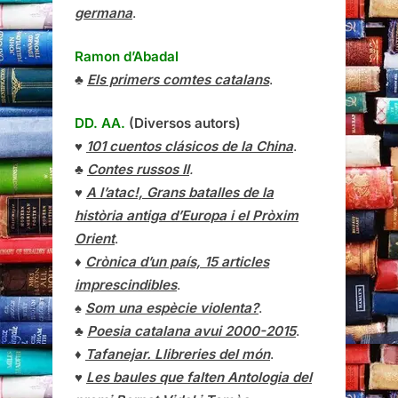
germana
.
Ramon d’Abadal
♣
Els primers comtes catalans
.
DD. AA.
(Diversos autors)
♥
101 cuentos clásicos de la China
.
♣
Contes russos II
.
♥
A l’atac!, Grans batalles de la
història antiga d’Europa i el Pròxim
Orient
.
♦
Crònica d’un país, 15 articles
imprescindibles
.
♠
Som una espècie violenta?
.
♣
Poesia catalana avui 2000-2015
.
♦
Tafanejar. Llibreries del món
.
♥
Les baules que falten Antologia del