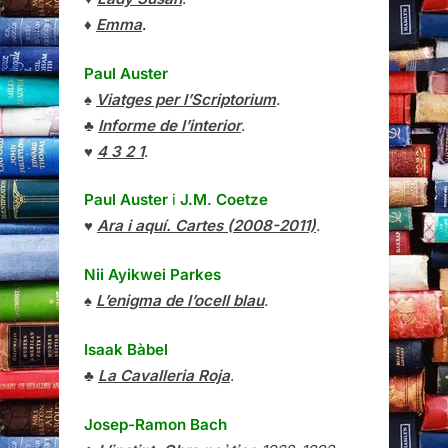
♦
Emma
.
Paul Auster
♠
Viatges per l’Scriptorium
.
♣
Informe de l’interior
.
♥
4 3 2 1
.
Paul Auster
i
J.M. Coetze
♥
Ara i aquí. Cartes (2008-2011)
.
Nii Ayikwei Parkes
♠
L’enigma de l’ocell blau
.
Isaak Bàbel
♣
La Cavalleria Roja
.
Josep-Ramon Bach