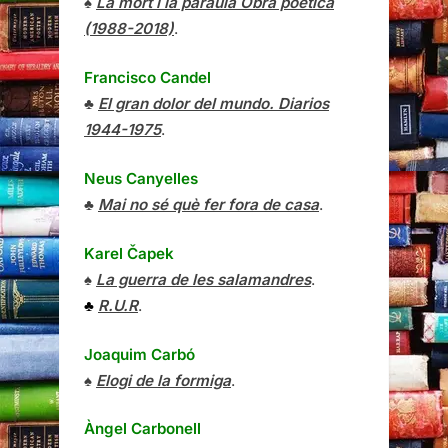
♠
La mort i la paraula Obra poètica
(1988-2018)
.
Francisco Candel
♣
El gran dolor del mundo. Diarios
1944-1975
.
Neus Canyelles
♣
Mai no sé què fer fora de casa
.
Karel Čapek
♠
La guerra de les salamandres
.
♣
R.U.R
.
Joaquim Carbó
♠
Elogi de la formiga
.
Àngel Carbonell