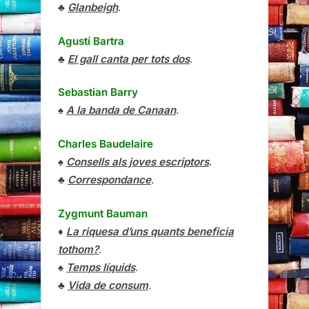
♣
Glanbeigh
.
Agustí Bartra
♣
El gall canta per tots dos
.
Sebastian Barry
♠
A la banda de Canaan
.
Charles Baudelaire
♠
Consells als joves escriptors
.
♣
Correspondance
.
Zygmunt Bauman
♦
La riquesa d’uns quants beneficia
tothom?
.
♠
Temps líquids
.
♣
Vida de consum
.