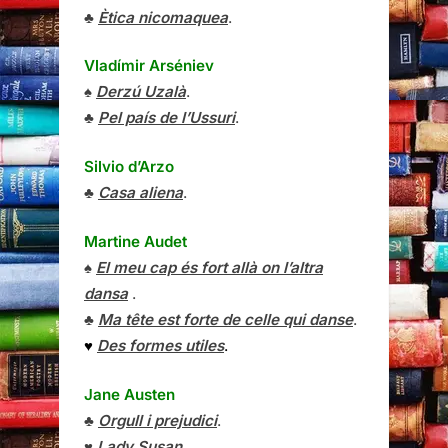
♣
Ètica nicomaquea
.
Vladímir Arséniev
♠
Derzú Uzalà
.
♣
Pel país de l’Ussuri
.
Silvio d’Arzo
♣
Casa aliena
.
Martine Audet
♠
El meu cap és fort allà on l’altra
dansa
.
♣
Ma tête est forte de celle qui danse
.
♥
Des formes utiles
.
Jane Austen
♣
Orgull i prejudici
.
♥
Lady Susan
.