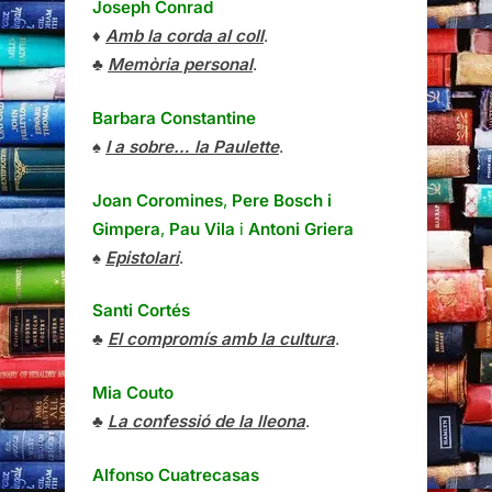
Joseph Conrad
♦
Amb la corda al coll
.
♣
Memòria personal
.
Barbara Constantine
♠
I a sobre… la Paulette
.
Joan Coromines
,
Pere Bosch i
Gimpera
,
Pau Vila
i
Antoni Griera
♠
Epistolari
.
Santi Cortés
♣
El compromís amb la cultura
.
Mia Couto
♣
La confessió de la lleona
.
Alfonso Cuatrecasas