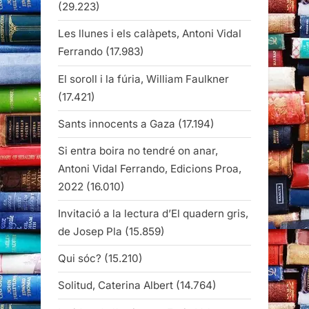
(29.223)
Les llunes i els calàpets, Antoni Vidal
Ferrando
(17.983)
El soroll i la fúria, William Faulkner
(17.421)
Sants innocents a Gaza
(17.194)
Si entra boira no tendré on anar,
Antoni Vidal Ferrando, Edicions Proa,
2022
(16.010)
Invitació a la lectura d’El quadern gris,
de Josep Pla
(15.859)
Qui sóc?
(15.210)
Solitud, Caterina Albert
(14.764)