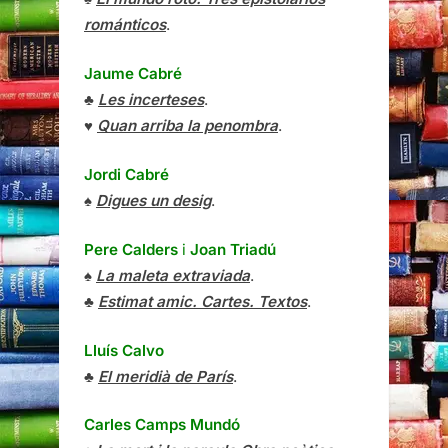
románticos
.
Jaume Cabré
♣
Les incerteses
.
♥
Quan arriba la penombra
.
Jordi Cabré
♠
Digues un desig
.
Pere Calders
i
Joan Triadú
♠
La maleta extraviada
.
♣
Estimat amic. Cartes. Textos
.
Lluís Calvo
♣
El meridià de París
.
Carles Camps Mundó