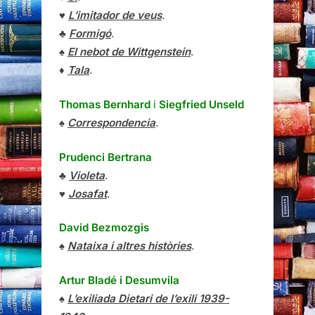
♥
L’imitador de veus
.
♣
Formigó
.
♠
El nebot de Wittgenstein
.
♦
Tala
.
Thomas Bernhard
i
Siegfried Unseld
♠
Correspondencia
.
Prudenci Bertrana
♣
Violeta
.
♥
Josafat
.
David Bezmozgis
♠
Nataixa i altres històries
.
Artur Bladé i Desumvila
♠
L’exiliada Dietari de l’exili 1939-