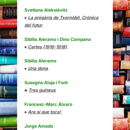
Svetlana Aleksiévitx
♠
La pregària de Txernòbil. Crònica
del futur
.
Sibilla Aleramo
i
Dino Campana
♠
Cartes (1916-1918)
.
Sibilla Aleramo
♠
Una dona
.
Susagna Aluja i Font
♣
Tres guineus
.
Francesc-Marc Álvaro
♠
Ara sí que toca!
.
Jorge Amado