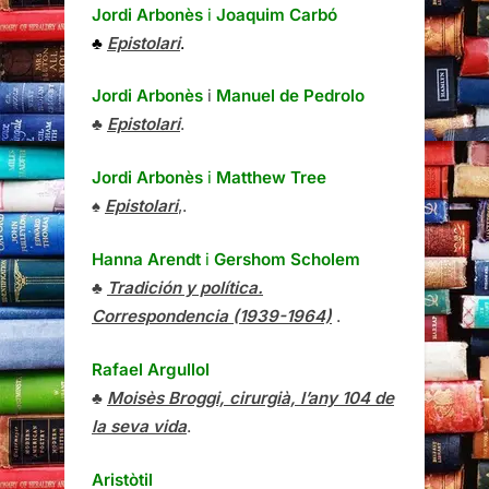
Jordi Arbonès
i
Joaquim Carbó
♣
Epistolari
.
Jordi Arbonès
i
Manuel de Pedrolo
♣
Epistolari
.
Jordi Arbonès
i
Matthew Tree
♠
Epistolari
,.
Hanna Arendt
i
Gershom Scholem
♣
Tradición y política.
Correspondencia (1939-1964)
.
Rafael Argullol
♣
Moisès Broggi, cirurgià, l’any 104 de
la seva vida
.
Aristòtil