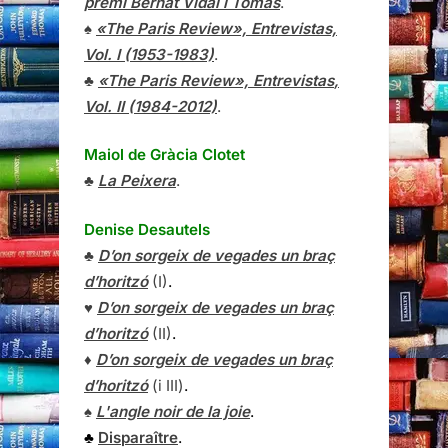
premi Bernat Vidal i Tomàs
.
♠
«The Paris Review», Entrevistas,
Vol. I (1953-1983)
.
♣
«The Paris Review»,
Entrevistas
,
Vol. II (1984-2012)
.
Maiol de Gràcia Clotet
♣
La Peixera
.
Denise Desautels
♣
D’on sorgeix de vegades un braç
d’horitzó
(I)
.
♥
D’on sorgeix de vegades un braç
d’horitzó
(II)
.
♦
D’on sorgeix de vegades un braç
d’horitzó
(i III)
.
♠
L'angle noir de la joie
.
♣
Disparaître
.