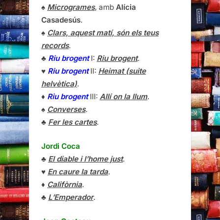
♠
Microgrames
, amb
Alícia
Casadesús
.
♠
Clars, aquest matí, són els teus
records
.
♣
Riu brogent
I:
Riu brogent
.
♥
Riu brogent
II:
Heimat (suite
helvètica)
.
♦
Riu brogent
III:
Allí on la llum
.
♠
Converses
.
♣
Fer les cartes
.
Jordi Coca
♣
El diable i l’home just
.
♥
En caure la tarda
.
♦
Califòrnia
.
♣
L’Emperador
.