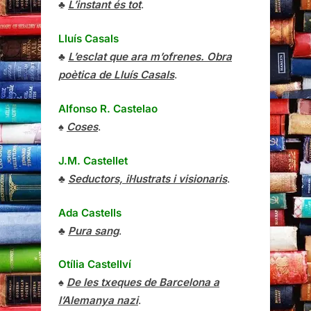
♣
L’instant és tot
.
Lluís Casals
♣
L’esclat que ara m’ofrenes. Obra
poètica de Lluís Casals
.
Alfonso R. Castelao
♠
Coses
.
J.M. Castellet
♣
Seductors, il·lustrats i visionaris
.
Ada Castells
♣
Pura sang
.
Otília Castellví
♠
De les txeques de Barcelona a
l’Alemanya nazi
.