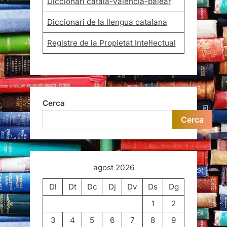
Diccionari català-valencià-balear
Diccionari de la llengua catalana
Registre de la Propietat Intel·lectual
Cerca
Cerca
agost 2026
Dl
Dt
Dc
Dj
Dv
Ds
Dg
1
2
3
4
5
6
7
8
9