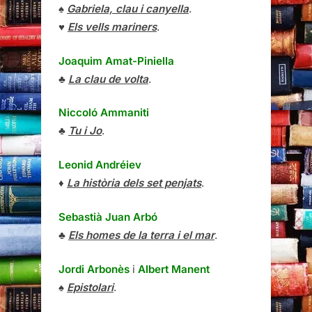
♠
Gabriela, clau i canyella
.
♥
Els vells mariners
.
Joaquim Amat-Piniella
♣
La clau de volta
.
Niccoló Ammaniti
♣
Tu i Jo
.
Leonid Andréiev
♦
La història dels set penjats
.
Sebastià Juan Arbó
♣
Els homes de la terra i el mar
.
Jordi Arbonès
i
Albert Manent
♠
Epistolari
.