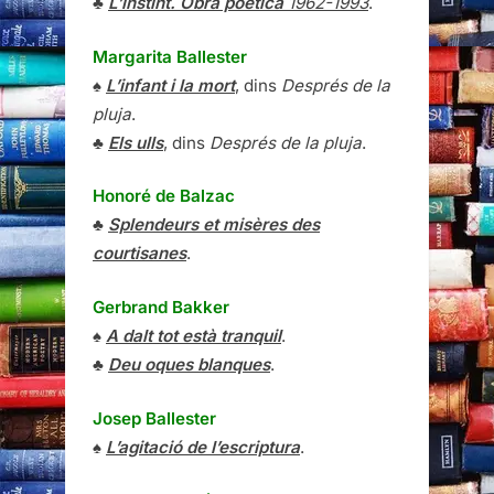
♣
L’instint. Obra poètica
1962-1993
.
Margarita Ballester
♠
L’infant i la mort
, dins
Després de la
pluja
.
♣
Els ulls
, dins
Després de la pluja
.
Honoré de Balzac
♣
Splendeurs et misères des
courtisanes
.
Gerbrand Bakker
♠
A dalt tot està tranquil
.
♣
Deu oques blanques
.
Josep Ballester
♠
L’agitació de l’escriptura
.