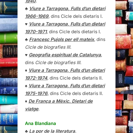
1940
.
♣
Viure a Tarragona, Fulls d’un dietari
1966-1969
, dins Cicle dels dietaris I.
♥
Viure a Tarragona, Fulls d’un dietari
1970-1971
, dins Cicle dels dietaris I.
♣
Francesc Pujols per ell mateix
, dins
Cicle de biografies III
.
♥
Geografia espiritual de Catalunya
,
dins
Cicle de biografies III
.
♦
Viure a Tarragona, Fulls d’un dietari
1972-1974
, dins Cicle dels dietaris II.
♠
Viure a Tarragona, Fulls d’un dietari
1975-1976
, dins Cicle dels dietaris II.
♦
De França a Mèxic. Dietari de
viatge
.
Ana Blandiana
♣
La por de la literatura
.