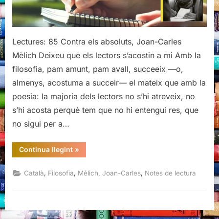
Mèlich
Lectures: 85 Contra els absoluts, Joan-Carles
Mèlich Deixeu que els lectors s’acostin a mi Amb la
filosofia, pam amunt, pam avall, succeeix —o,
almenys, acostuma a succeir— el mateix que amb la
poesia: la majoria dels lectors no s’hi atreveix, no
s’hi acosta perquè tem que no hi entengui res, que
no sigui per a…
“Contra
Continua llegint
»
els
absoluts,
Joan-
,
,
,
Català
Filosofia
Mèlich, Joan-Carles
Notes de lectura
Carles
Mèlich”