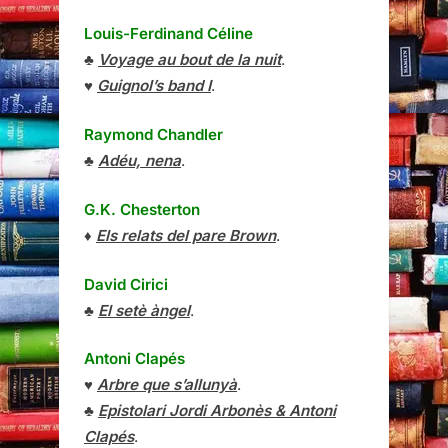
Louis-Ferdinand Céline
♣
Voyage au bout de la nuit
.
♥
Guignol’s band I
.
Raymond Chandler
♣
Adéu, nena
.
G.K. Chesterton
♦
Els relats del pare Brown
.
David Cirici
♣
El setè àngel
.
Antoni Clapés
♥
Arbre que s’allunyà
.
♣
Epistolari Jordi Arbonès & Antoni
Clapés
.