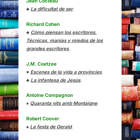
Jean Cocteau
♣
La dificultat de ser
.
Richard Cohen
♣
Cómo piensan los escritores.
Técnicas, manías y miedos de los
grandes escritores
.
J.M. Coetzee
♥
Escenes de la vida a províncies
.
♣
La infantesa de Jesús
.
Antoine Compagnon
♦
Quaranta nits amb Montaigne
.
Robert Coover
♠
La festa de Gerald
.