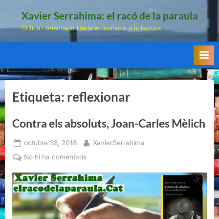
Skip
Xavier Serrahima: el racó de la paraula
to
Crítica i orientació literària: invitació a la lectura.
content
Etiqueta:
reflexionar
Contra els absoluts, Joan-Carles Mèlich
Posted
By
octubre 28, 2018
XavierSerrahima
on
a
No hi ha comentaris
Contra
els
absoluts,
Joan-
Carles