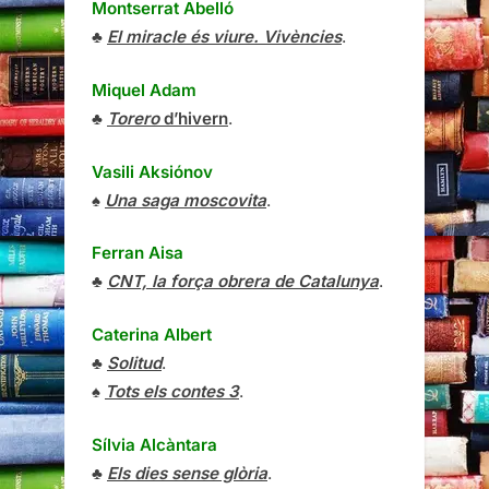
Montserrat Abelló
♣
El miracle és viure. Vivències
.
Miquel Adam
♣
Torero
d’hivern
.
Vasili Aksiónov
♠
Una saga moscovita
.
Ferran Aisa
♣
CNT, la força obrera de Catalunya
.
Caterina Albert
♣
Solitud
.
♠
Tots els contes 3
.
Sílvia Alcàntara
♣
Els dies sense glòria
.