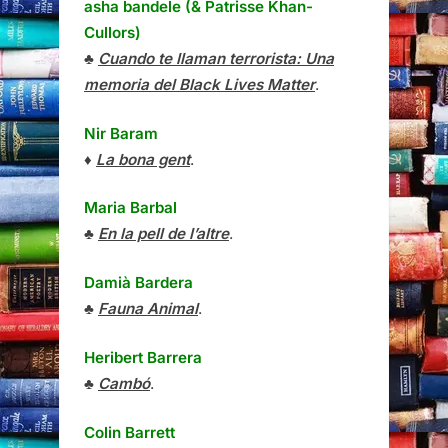
asha bandele (& Patrisse Khan-
Cullors)
♣
Cuando te llaman terrorista: Una
memoria del Black Lives Matter
.
Nir Baram
♦
La bona gent
.
Maria Barbal
♣
En la pell de l’altre
.
Damià Bardera
♣
Fauna Animal
.
Heribert Barrera
♣
Cambó
.
Colin Barrett