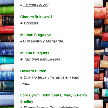
♠
La llum i el dol
.
Charles Bukowski
♣
Correus
.
Mikhaïl Bulgàkov
♠
El Maestro y Margarita
.
Milena Busquets
♣
También esto pasará
.
Howard Butten
♠
Quan jo tenia cinc anys em vaig
matar
.
Lord Byron, John Keats, Mary
&
Percy
Shelle
y
♠
El mundo roto. Tres epistolarios