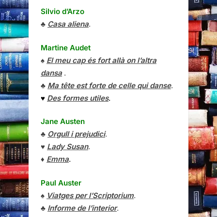
Silvio d’Arzo
♣
Casa aliena
.
Martine Audet
♠
El meu cap és fort allà on l’altra
dansa
.
♣
Ma tête est forte de celle qui danse
.
♥
Des formes utiles
.
Jane Austen
♣
Orgull i prejudici
.
♥
Lady Susan
.
♦
Emma
.
Paul Auster
♠
Viatges per l’Scriptorium
.
♣
Informe de l’interior
.