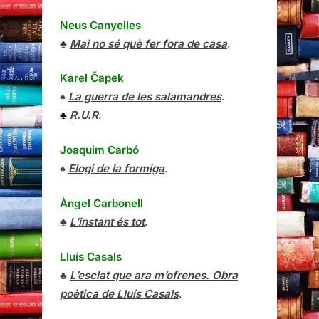
Neus Canyelles
♣
Mai no sé què fer fora de casa
.
Karel Čapek
♠
La guerra de les salamandres
.
♣
R.U.R
.
Joaquim Carbó
♠
Elogi de la formiga
.
Àngel Carbonell
♣
L’instant és tot
.
Lluís Casals
♣
L’esclat que ara m’ofrenes. Obra
poètica de Lluís Casals
.