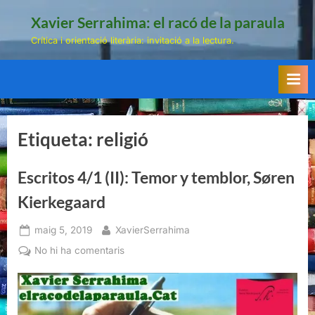
Skip
Xavier Serrahima: el racó de la paraula
to
Crítica i orientació literària: invitació a la lectura.
content
Etiqueta:
religió
Escritos 4/1 (II): Temor y temblor, Søren
Kierkegaard
Posted
By
maig 5, 2019
XavierSerrahima
on
a
No hi ha comentaris
Escritos
4/1
(II):
Temor