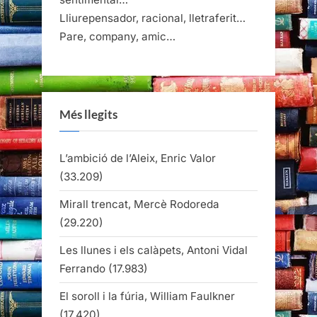
Lliurepensador, racional, lletraferit…
Pare, company, amic…
Més llegits
L’ambició de l’Aleix, Enric Valor
(33.209)
Mirall trencat, Mercè Rodoreda
(29.220)
Les llunes i els calàpets, Antoni Vidal
Ferrando
(17.983)
El soroll i la fúria, William Faulkner
(17.420)