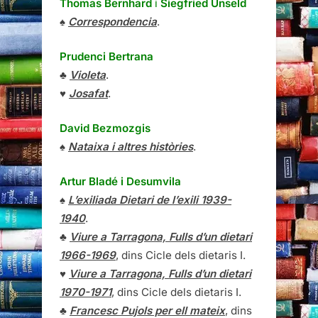
Thomas Bernhard
i
Siegfried Unseld
♠
Correspondencia
.
Prudenci Bertrana
♣
Violeta
.
♥
Josafat
.
David Bezmozgis
♠
Nataixa i altres històries
.
Artur Bladé i Desumvila
♠
L’exiliada Dietari de l’exili 1939-
1940
.
♣
Viure a Tarragona, Fulls d’un dietari
1966-1969
, dins Cicle dels dietaris I.
♥
Viure a Tarragona, Fulls d’un dietari
1970-1971
, dins Cicle dels dietaris I.
♣
Francesc Pujols per ell mateix
, dins