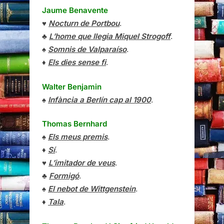
Jaume Benavente
♥
Nocturn de Portbou
.
♣
L’home que llegia Miquel Strogoff
.
♠
Somnis de Valparaíso
.
♦
Els dies sense fi
.
Walter Benjamin
♠
Infància a Berlín cap al 1900
.
Thomas Bernhard
♠
Els meus premis
.
♦
Sí
.
♥
L’imitador de veus
.
♣
Formigó
.
♠
El nebot de Wittgenstein
.
♦
Tala
.