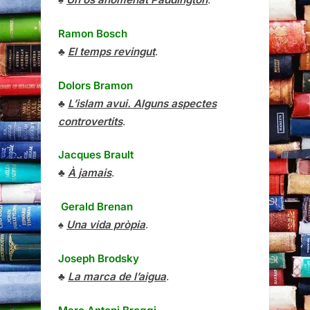
Ramon Bosch
♣
El temps revingut
.
Dolors Bramon
♣
L’islam avui. Alguns aspectes
controvertits
.
Jacques Brault
♣
À jamais
.
Gerald Brenan
♠
Una vida pròpia
.
Joseph Brodsky
♣
La marca de l’aigua
.