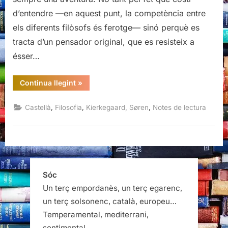
d’entendre —en aquest punt, la competència entre
els diferents filòsofs és ferotge— sinó perquè es
tracta d’un pensador original, que es resisteix a
ésser…
“Escritos
Continua llegint
»
4/1
I:
La
,
,
,
Castellà
Filosofia
Kierkegaard, Søren
Notes de lectura
repetición,
Søren
Kierkegaard”
Sóc
Un terç empordanès, un terç egarenc,
un terç solsonenc, català, europeu…
Temperamental, mediterrani,
sentimental…