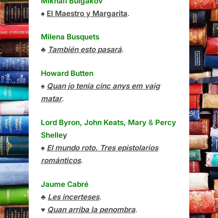
Mikhaïl Bulgàkov
♠
El Maestro y Margarita
.
Milena Busquets
♣
También esto pasará
.
Howard Butten
♠
Quan jo tenia cinc anys em vaig
matar
.
Lord Byron, John Keats, Mary
&
Percy
Shelle
y
♠
El mundo roto. Tres epistolarios
románticos
.
Jaume Cabré
♣
Les incerteses
.
♥
Quan arriba la penombra
.