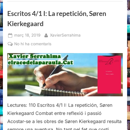
Søren
Kierkegaard”
Escritos 4/1 I: La repetición, Søren
Kierkegaard
Posted
By
març 18, 2019
XavierSerrahima
on
a
No hi ha comentaris
Escritos
4/1
I:
La
repetición,
Søren
Kierkegaard
Lectures: 110 Escritos 4/1 I: La repetición, Søren
Kierkegaard Combat entre reflexió i passió
Acostar-se a les obres de Søren Kierkegaard resulta
sempre una aventura. No tant pel fet que costi