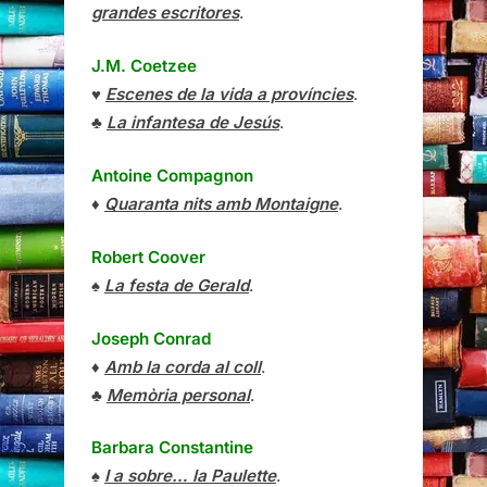
grandes escritores
.
J.M. Coetzee
♥
Escenes de la vida a províncies
.
♣
La infantesa de Jesús
.
Antoine Compagnon
♦
Quaranta nits amb Montaigne
.
Robert Coover
♠
La festa de Gerald
.
Joseph Conrad
♦
Amb la corda al coll
.
♣
Memòria personal
.
Barbara Constantine
♠
I a sobre… la Paulette
.