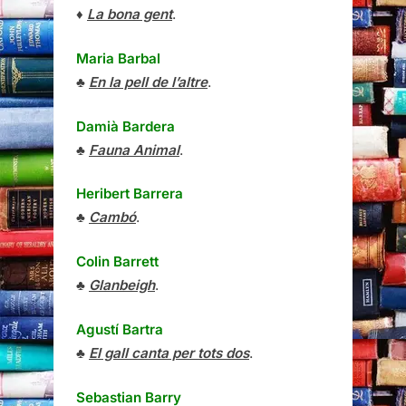
♦
La bona gent
.
Maria Barbal
♣
En la pell de l’altre
.
Damià Bardera
♣
Fauna Animal
.
Heribert Barrera
♣
Cambó
.
Colin Barrett
♣
Glanbeigh
.
Agustí Bartra
♣
El gall canta per tots dos
.
Sebastian Barry