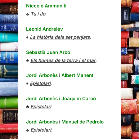
Niccoló Ammaniti
♣
Tu i Jo
.
Leonid Andréiev
♦
La història dels set penjats
.
Sebastià Juan Arbó
♣
Els homes de la terra i el mar
.
Jordi Arbonès
i
Albert Manent
♠
Epistolari
.
Jordi Arbonès
i
Joaquim Carbó
♣
Epistolari
.
Jordi Arbonès
i
Manuel de Pedrolo
♣
Epistolari
.