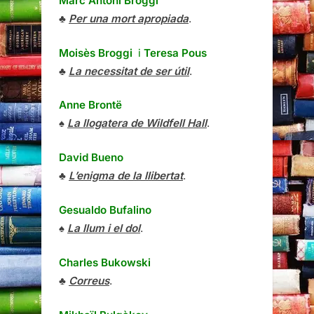
Marc Antoni Broggi
♣
Per una mort apropiada
.
Moisès Broggi
i
Teresa Pous
♣
La necessitat de ser útil
.
Anne Brontë
♠
La llogatera de Wildfell Hall
.
David Bueno
♣
L’enigma de la llibertat
.
Gesualdo Bufalino
♠
La llum i el dol
.
Charles Bukowski
♣
Correus
.