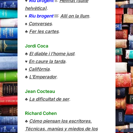
♥
Riu brogent
II:
Heimat (suite
helvètica)
.
♦
Riu brogent
III:
Allí on la llum
.
♠
Converses
.
♣
Fer les cartes
.
Jordi Coca
♣
El diable i l’home just
.
♥
En caure la tarda
.
♦
Califòrnia
.
♣
L’Emperador
.
Jean Cocteau
♣
La dificultat de ser
.
Richard Cohen
♣
Cómo piensan los escritores.
Técnicas, manías y miedos de los