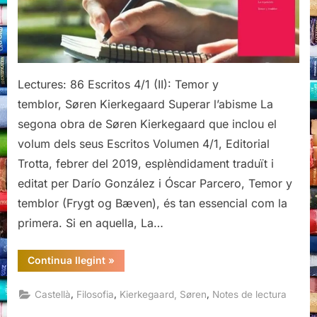
y
temblor,
Søren
Kierkegaard
Lectures: 86 Escritos 4/1 (II): Temor y
temblor, Søren Kierkegaard Superar l’abisme La
segona obra de Søren Kierkegaard que inclou el
volum dels seus Escritos Volumen 4/1, Editorial
Trotta, febrer del 2019, esplèndidament traduït i
editat per Darío González i Óscar Parcero, Temor y
temblor (Frygt og Bæven), és tan essencial com la
primera. Si en aquella, La…
“Escritos
Continua llegint
»
4/1
(II):
Temor
,
,
,
Castellà
Filosofia
Kierkegaard, Søren
Notes de lectura
y
temblor,