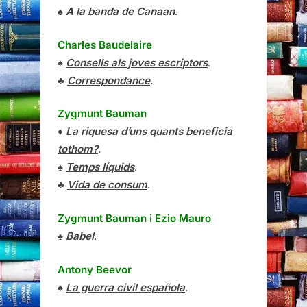
♠
A la banda de Canaan
.
Charles Baudelaire
♠
Consells als joves escriptors
.
♣
Correspondance
.
Zygmunt Bauman
♦
La riquesa d’uns quants beneficia
tothom?
.
♠
Temps líquids
.
♣
Vida de consum
.
Zygmunt Bauman
i
Ezio Mauro
♠
Babel
.
Antony Beevor
♠
La guerra civil española
.