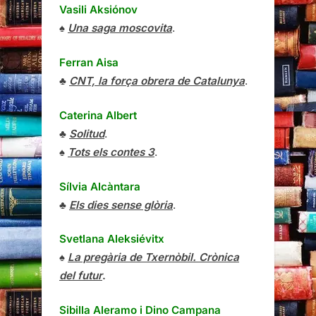
Vasili Aksiónov
♠
Una saga moscovita
.
Ferran Aisa
♣
CNT, la força obrera de Catalunya
.
Caterina Albert
♣
Solitud
.
♠
Tots els contes 3
.
Sílvia Alcàntara
♣
Els dies sense glòria
.
Svetlana Aleksiévitx
♠
La pregària de Txernòbil. Crònica
del futur
.
Sibilla Aleramo
i
Dino Campana