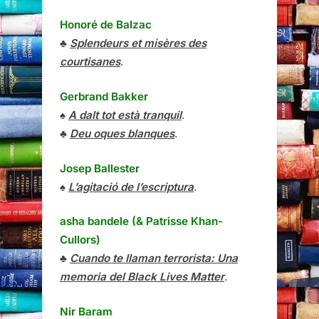
Honoré de Balzac
♣
Splendeurs et misères des
courtisanes
.
Gerbrand Bakker
♠
A dalt tot està tranquil
.
♣
Deu oques blanques
.
Josep Ballester
♠
L’agitació de l’escriptura
.
asha bandele (& Patrisse Khan-
Cullors)
♣
Cuando te llaman terrorista: Una
memoria del Black Lives Matter
.
Nir Baram