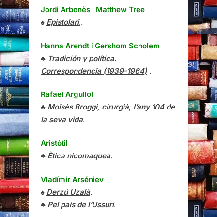
Jordi Arbonès
i
Matthew Tree
♠
Epistolari
,.
Hanna Arendt
i
Gershom Scholem
♣
Tradición y política.
Correspondencia (1939-1964)
.
Rafael Argullol
♣
Moisès Broggi, cirurgià, l’any 104 de
la seva vida
.
Aristòtil
♣
Ètica nicomaquea
.
Vladímir Arséniev
♠
Derzú Uzalà
.
♣
Pel país de l’Ussuri
.