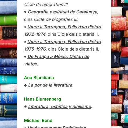
Cicle de biografies III
.
♥
Geografia espiritual de Catalunya
,
dins
Cicle de biografies III
.
♦
Viure a Tarragona, Fulls d’un dietari
1972-1974
, dins Cicle dels dietaris II.
♠
Viure a Tarragona, Fulls d’un dietari
1975-1976
, dins Cicle dels dietaris II.
♦
De França a Mèxic. Dietari de
viatge
.
Ana Blandiana
♣
La por de la literatura
.
Hans Blumenberg
♣
Literatura, estética y nihilismo
.
Michael Bond
♠
Un ós anomenat Paddington
.