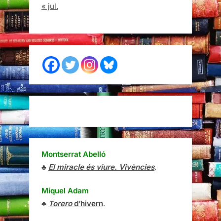
« jul.
Montserrat Abelló
♣
El miracle és viure. Vivències
.
Miquel Adam
♣
Torero
d’hivern
.