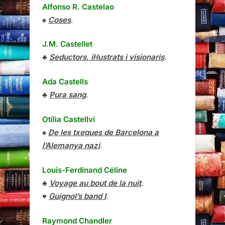
Alfonso R. Castelao
♠
Coses
.
J.M. Castellet
♣
Seductors, il·lustrats i visionaris
.
Ada Castells
♣
Pura sang
.
Otília Castellví
♠
De les txeques de Barcelona a
l’Alemanya nazi
.
Louis-Ferdinand Céline
♣
Voyage au bout de la nuit
.
♥
Guignol’s band I
.
Raymond Chandler