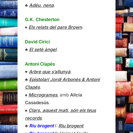
♣
Adéu, nena
.
G.K. Chesterton
♦
Els relats del pare Brown
.
David Cirici
♣
El setè àngel
.
Antoni Clapés
♥
Arbre que s’allunyà
.
♣
Epistolari Jordi Arbonès & Antoni
Clapés
.
♠
Microgrames
, amb
Alícia
Casadesús
.
♠
Clars, aquest matí, són els teus
records
.
♣
Riu brogent
I:
Riu brogent
.