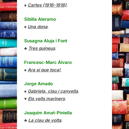
♠
Cartes (1916-1918)
.
Sibilla Aleramo
♠
Una dona
.
Susagna Aluja i Font
♣
Tres guineus
.
Francesc-Marc Álvaro
♠
Ara sí que toca!
.
Jorge Amado
♠
Gabriela, clau i canyella
.
♥
Els vells mariners
.
Joaquim Amat-Piniella
♣
La clau de volta
.