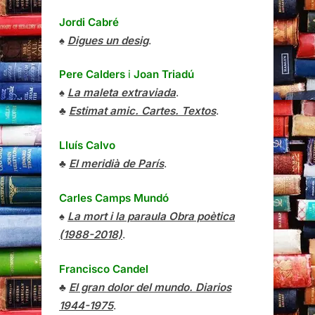
Jordi Cabré
♠
Digues un desig
.
Pere Calders
i
Joan Triadú
♠
La maleta extraviada
.
♣
Estimat amic. Cartes. Textos
.
Lluís Calvo
♣
El meridià de París
.
Carles Camps Mundó
♠
La mort i la paraula Obra poètica
(1988-2018)
.
Francisco Candel
♣
El gran dolor del mundo. Diarios
1944-1975
.