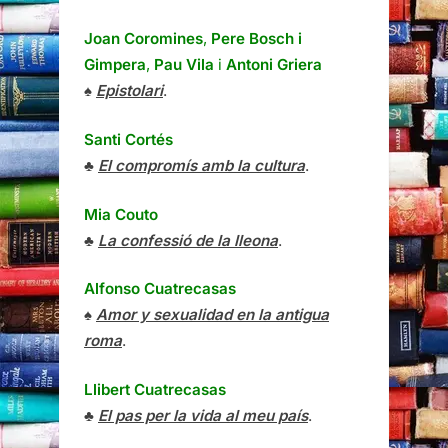
Joan Coromines
,
Pere Bosch i
Gimpera
,
Pau Vila
i
Antoni Griera
♠
Epistolari
.
Santi Cortés
♣
El compromís amb la cultura
.
Mia Couto
♣
La confessió de la lleona
.
Alfonso Cuatrecasas
♠
Amor y sexualidad en la antigua
roma
.
Llibert Cuatrecasas
♣
El pas per la vida al meu país
.