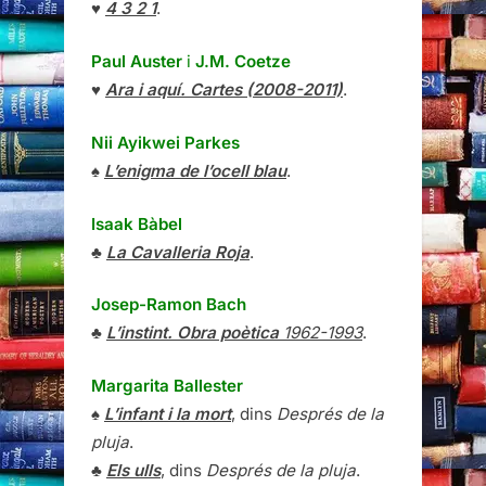
♥
4 3 2 1
.
Paul Auster
i
J.M. Coetze
♥
Ara i aquí. Cartes (2008-2011)
.
Nii Ayikwei Parkes
♠
L’enigma de l’ocell blau
.
Isaak Bàbel
♣
La Cavalleria Roja
.
Josep-Ramon Bach
♣
L’instint. Obra poètica
1962-1993
.
Margarita Ballester
♠
L’infant i la mort
, dins
Després de la
pluja
.
♣
Els ulls
, dins
Després de la pluja
.