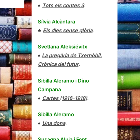
♠
Tots els contes 3
.
Sílvia Alcàntara
♣
Els dies sense glòria
.
Svetlana Aleksiévitx
♠
La pregària de Txernòbil.
Crònica del futur
.
Sibilla Aleramo
i
Dino
Campana
♠
Cartes (1916-1918)
.
Sibilla Aleramo
♠
Una dona
.
Susagna Aluja i Font