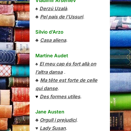
Vladímir Arséniev
♠
Derzú Uzalà
.
♣
Pel país de l’Ussuri
.
Silvio d’Arzo
♣
Casa aliena
.
Martine Audet
♠
El meu cap és fort allà on
l’altra dansa
.
♣
Ma tête est forte de celle
qui danse
.
♥
Des formes utiles
.
Jane Austen
♣
Orgull i prejudici
.
♥
Lady Susan
.