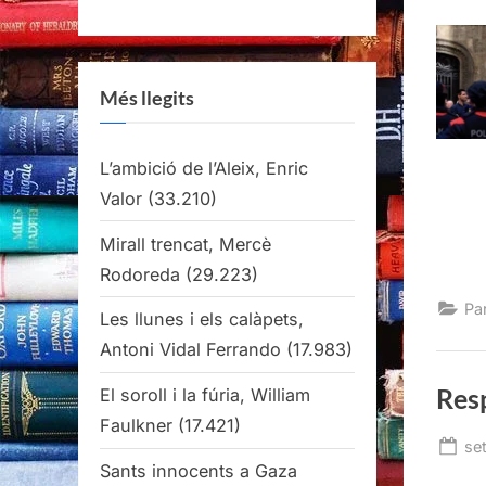
Més llegits
L’ambició de l’Aleix, Enric
Valor
(33.210)
Mirall trencat, Mercè
Rodoreda
(29.223)
Pa
Les llunes i els calàpets,
Antoni Vidal Ferrando
(17.983)
Res
El soroll i la fúria, William
Faulkner
(17.421)
Po
se
Sants innocents a Gaza
on