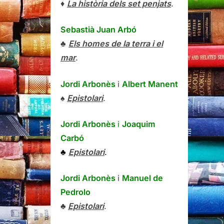
♦
La història dels set penjats
.
Sebastià Juan Arbó
♣
Els homes de la terra i el
mar
.
Jordi Arbonès
i
Albert Manent
♠
Epistolari
.
Jordi Arbonès
i
Joaquim
Carbó
♣
Epistolari
.
Jordi Arbonès
i
Manuel de
Pedrolo
♣
Epistolari
.