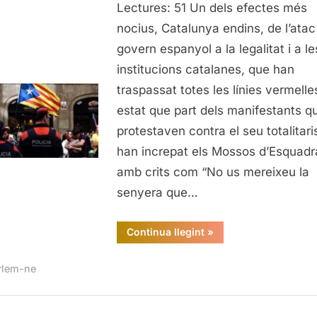
Lectures: 51 Un dels efectes més
els
Mo
nocius, Catalunya endins, de l’atac
d'E
govern espanyol a la legalitat i a le
institucions catalanes, que han
traspassat totes les línies vermelle
estat que part dels manifestants q
protestaven contra el seu totalitar
han increpat els Mossos d’Esquadr
amb crits com “No us mereixeu la
senyera que…
“Respectem
Continua llegint
»
els
Mossos
d'Esquadra”
rlem-ne