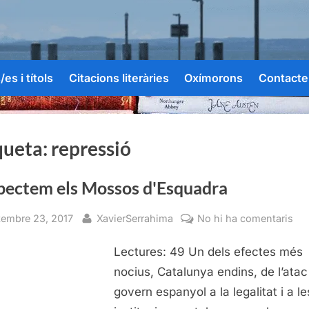
es i títols
Citacions literàries
Oxímorons
Contacte
queta:
repressió
pectem els Mossos d'Esquadra
sted
By
a
tembre 23, 2017
XavierSerrahima
No hi ha comentaris
Re
Lectures: 49 Un dels efectes més
els
Mo
nocius, Catalunya endins, de l’atac
d'E
govern espanyol a la legalitat i a le