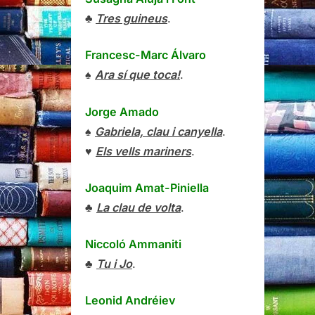
♣
Tres guineus
.
Francesc-Marc Álvaro
♠
Ara sí que toca!
.
Jorge Amado
♠
Gabriela, clau i canyella
.
♥
Els vells mariners
.
Joaquim Amat-Piniella
♣
La clau de volta
.
Niccoló Ammaniti
♣
Tu i Jo
.
Leonid Andréiev