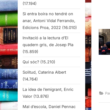
(17.194)
Si entra boira no tendré on
anar, Antoni Vidal Ferrando,
Edicions Proa, 2022
(16.010)
Invitació a la lectura d’El
quadern gris, de Josep Pla
(15.859)
Qui sóc?
(15.210)
Solitud, Caterina Albert
(14.764)
La idea de l’emigrant, Enric
Pa
Valor
(13.876)
Mal d’escola, Daniel Pennac