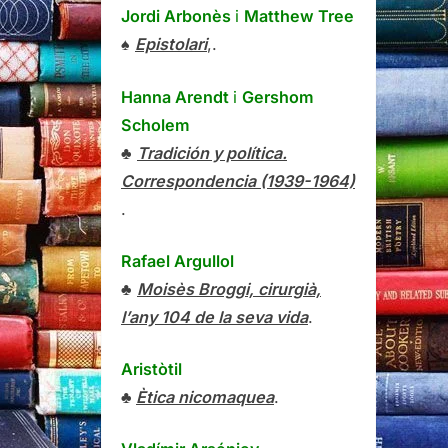
Jordi Arbonès
i
Matthew Tree
♠
Epistolari
,.
Hanna Arendt
i
Gershom
Scholem
♣
Tradición y política.
Correspondencia (1939-1964)
.
Rafael Argullol
♣
Moisès Broggi, cirurgià,
l’any 104 de la seva vida
.
Aristòtil
♣
Ètica nicomaquea
.