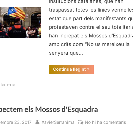
institucions catalanes, que han
traspassat totes les línies vermelle
estat que part dels manifestants q
protestaven contra el seu totalitar
han increpat els Mossos d’Esquadr
amb crits com “No us mereixeu la
senyera que…
“Respectem
Continua llegint
»
els
Mossos
d'Esquadra”
rlem-ne
pectem els Mossos d'Esquadra
sted
By
a
tembre 23, 2017
XavierSerrahima
No hi ha comentaris
Re