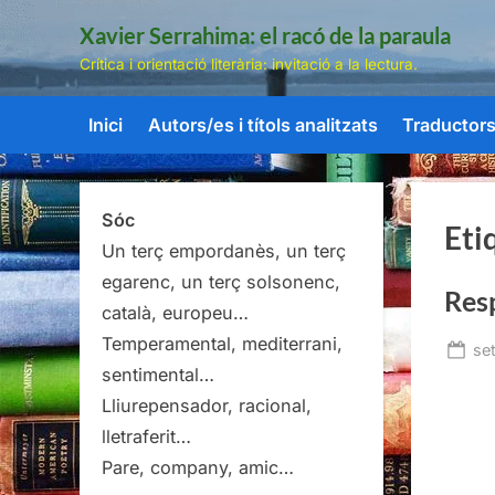
Skip
Xavier Serrahima: el racó de la paraula
to
Crítica i orientació literària: invitació a la lectura.
content
Inici
Autors/es i títols analitzats
Traductors/
Sóc
Eti
Un terç empordanès, un terç
egarenc, un terç solsonenc,
Res
català, europeu…
Temperamental, mediterrani,
Po
se
sentimental…
on
Lliurepensador, racional,
lletraferit…
Pare, company, amic…