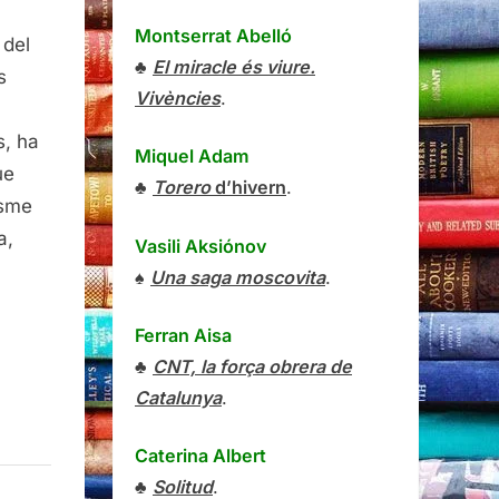
Montserrat Abelló
ssos
 del
♣
El miracle és viure.
squadra
s
Vivències
.
s, ha
Miquel Adam
ue
♣
Torero
d’hivern
.
isme
a,
Vasili Aksiónov
♠
Una saga moscovita
.
Ferran Aisa
♣
CNT, la força obrera de
Catalunya
.
Caterina Albert
♣
Solitud
.