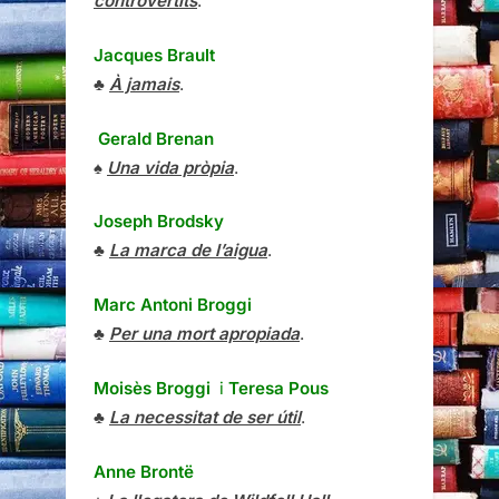
controvertits
.
Jacques Brault
♣
À jamais
.
Gerald Brenan
♠
Una vida pròpia
.
Joseph Brodsky
♣
La marca de l’aigua
.
Marc Antoni Broggi
♣
Per una mort apropiada
.
Moisès Broggi
i
Teresa Pous
♣
La necessitat de ser útil
.
Anne Brontë