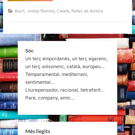
Obra
poètica
1962-
,
,
Bach, Josep-Ramon
Català
Notes de lectura
1993,
Josep-
Ramon
Bach”
Sóc
Un terç empordanès, un terç egarenc,
un terç solsonenc, català, europeu…
Temperamental, mediterrani,
sentimental…
Lliurepensador, racional, lletraferit…
Pare, company, amic…
Més llegits