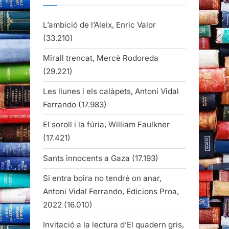
L’ambició de l’Aleix, Enric Valor
(33.210)
Mirall trencat, Mercè Rodoreda
(29.221)
Les llunes i els calàpets, Antoni Vidal
Ferrando
(17.983)
El soroll i la fúria, William Faulkner
(17.421)
Sants innocents a Gaza
(17.193)
Si entra boira no tendré on anar,
Antoni Vidal Ferrando, Edicions Proa,
2022
(16.010)
Invitació a la lectura d’El quadern gris,