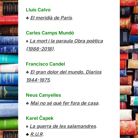
Lluís Calvo
♣
El meridià de París
.
Carles Camps Mundó
♠
La mort i la paraula Obra poètica
(1988-2018)
.
Francisco Candel
♣
El gran dolor del mundo. Diarios
1944-1975
.
Neus Canyelles
♣
Mai no sé què fer fora de casa
.
Karel Čapek
♠
La guerra de les salamandres
.
♣
R.U.R
.