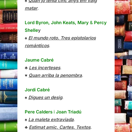
♠
Quan jo tenia cinc anys em vaig
matar
.
Lord Byron, John Keats, Mary
&
Percy
Shelle
y
♠
El mundo roto. Tres epistolarios
románticos
.
Jaume Cabré
♣
Les incerteses
.
♥
Quan arriba la penombra
.
Jordi Cabré
♠
Digues un desig
.
Pere Calders
i
Joan Triadú
♠
La maleta extraviada
.
♣
Estimat amic. Cartes. Textos
.