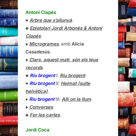
Antoni Clapés
♥
Arbre que s’allunyà
.
♣
Epistolari Jordi Arbonès & Antoni
Clapés
.
♠
Microgrames
, amb
Alícia
Casadesús
.
♠
Clars, aquest matí, són els teus
records
.
♣
Riu brogent
I:
Riu brogent
.
♥
Riu brogent
II:
Heimat (suite
helvètica)
.
♦
Riu brogent
III:
Allí on la llum
.
♠
Converses
.
♣
Fer les cartes
.
Jordi Coca