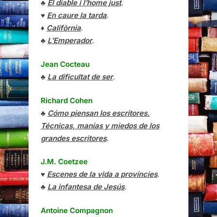
♣
El diable i l’home just
.
♥
En caure la tarda
.
♦
Califòrnia
.
♣
L’Emperador
.
Jean Cocteau
♣
La dificultat de ser
.
Richard Cohen
♣
Cómo piensan los escritores.
Técnicas, manías y miedos de los
grandes escritores
.
J.M. Coetzee
♥
Escenes de la vida a províncies
.
♣
La infantesa de Jesús
.
Antoine Compagnon