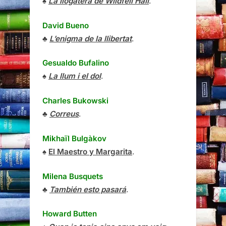
♠
La llogatera de Wildfell Hall
.
David Bueno
♣
L’enigma de la llibertat
.
Gesualdo Bufalino
♠
La llum i el dol
.
Charles Bukowski
♣
Correus
.
Mikhaïl Bulgàkov
♠
El Maestro y Margarita
.
Milena Busquets
♣
También esto pasará
.
Howard Butten