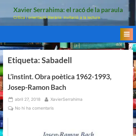
Skip
Xavier Serrahima: el racó de la paraula
to
Crítica i orientació literària: invitació a la lectura.
content
Etiqueta:
Sabadell
L’instint. Obra poètica 1962-1993,
Josep-Ramon Bach
Posted
By
abril 27, 2018
XavierSerrahima
on
a
No hi ha comentaris
L’instint.
Obra
poètica
1962-