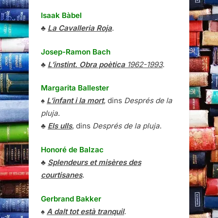
Isaak Bàbel
♣
La Cavalleria Roja
.
Josep-Ramon Bach
♣
L’instint. Obra poètica
1962-1993
.
Margarita Ballester
♠
L’infant i la mort
, dins
Després de la
pluja
.
♣
Els ulls
, dins
Després de la pluja
.
Honoré de Balzac
♣
Splendeurs et misères des
courtisanes
.
Gerbrand Bakker
♠
A dalt tot està tranquil
.