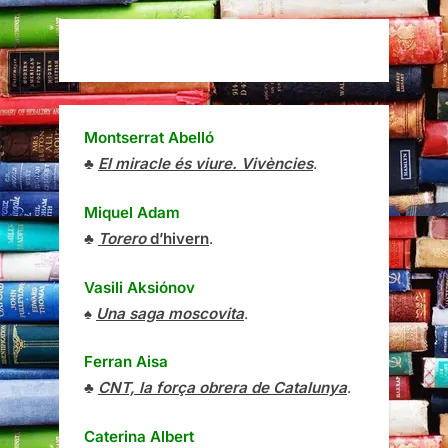
Montserrat Abelló
♣
El miracle és viure. Vivències
.
Miquel Adam
♣
Torero
d’hivern
.
Vasili Aksiónov
♠
Una saga moscovita
.
Ferran Aisa
♣
CNT, la força obrera de Catalunya
.
Caterina Albert