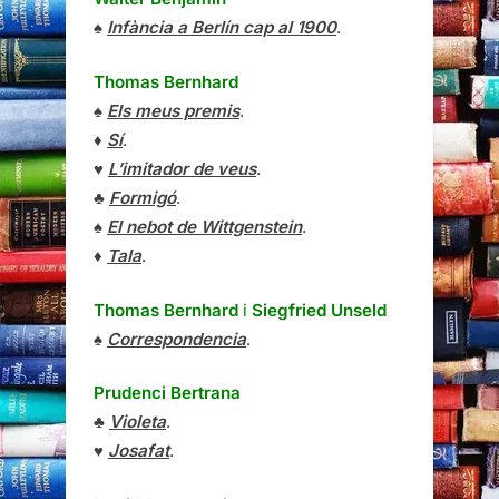
♠
Infància a Berlín cap al 1900
.
Thomas Bernhard
♠
Els meus premis
.
♦
Sí
.
♥
L’imitador de veus
.
♣
Formigó
.
♠
El nebot de Wittgenstein
.
♦
Tala
.
Thomas Bernhard
i
Siegfried Unseld
♠
Correspondencia
.
Prudenci Bertrana
♣
Violeta
.
♥
Josafat
.