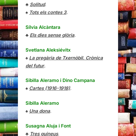
♣
Solitud
.
♠
Tots els contes 3
.
Sílvia Alcàntara
♣
Els dies sense glòria
.
Svetlana Aleksiévitx
♠
La pregària de Txernòbil. Crònica
del futur
.
Sibilla Aleramo
i
Dino Campana
♠
Cartes (1916-1918)
.
Sibilla Aleramo
♠
Una dona
.
Susagna Aluja i Font
♣
Tres guineus
.