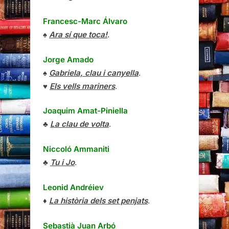
Francesc-Marc Álvaro
♠
Ara sí que toca!
.
Jorge Amado
♠
Gabriela, clau i canyella
.
♥
Els vells mariners
.
Joaquim Amat-Piniella
♣
La clau de volta
.
Niccoló Ammaniti
♣
Tu i Jo
.
Leonid Andréiev
♦
La història dels set penjats
.
Sebastià Juan Arbó