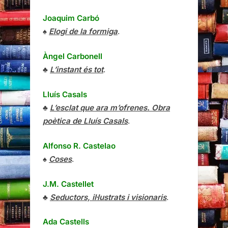
Joaquim Carbó
♠
Elogi de la formiga
.
Àngel Carbonell
♣
L’instant és tot
.
Lluís Casals
♣
L’esclat que ara m’ofrenes. Obra
poètica de Lluís Casals
.
Alfonso R. Castelao
♠
Coses
.
J.M. Castellet
♣
Seductors, il·lustrats i visionaris
.
Ada Castells