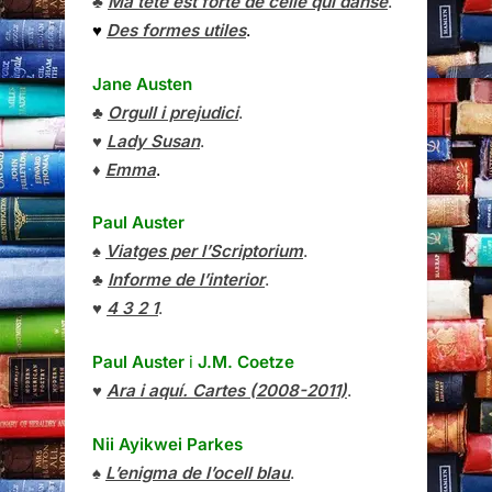
♣
Ma tête est forte de celle qui danse
.
♥
Des formes utiles
.
Jane Austen
♣
Orgull i prejudici
.
♥
Lady Susan
.
♦
Emma
.
Paul Auster
♠
Viatges per l’Scriptorium
.
♣
Informe de l’interior
.
♥
4 3 2 1
.
Paul Auster
i
J.M. Coetze
♥
Ara i aquí. Cartes (2008-2011)
.
Nii Ayikwei Parkes
♠
L’enigma de l’ocell blau
.