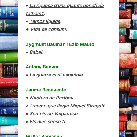
♦
La riquesa d’uns quants beneficia
tothom?
.
♠
Temps líquids
.
♣
Vida de consum
.
Zygmunt Bauman
i
Ezio Mauro
♠
Babel
.
Antony Beevor
♠
La guerra civil española
.
Jaume Benavente
♥
Nocturn de Portbou
.
♣
L’home que llegia Miquel Strogoff
.
♠
Somnis de Valparaíso
.
♦
Els dies sense fi
.
Walter Benjamin