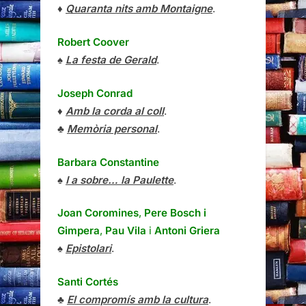
♦
Quaranta nits amb Montaigne
.
Robert Coover
♠
La festa de Gerald
.
Joseph Conrad
♦
Amb la corda al coll
.
♣
Memòria personal
.
Barbara Constantine
♠
I a sobre… la Paulette
.
Joan Coromines
,
Pere Bosch i
Gimpera
,
Pau Vila
i
Antoni Griera
♠
Epistolari
.
Santi Cortés
♣
El compromís amb la cultura
.