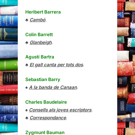
Heribert Barrera
♣
Cambó
.
Colin Barrett
♣
Glanbeigh
.
Agustí Bartra
♣
El gall canta per tots dos
.
Sebastian Barry
♠
A la banda de Canaan
.
Charles Baudelaire
♠
Consells als joves escriptors
.
♣
Correspondance
.
Zygmunt Bauman