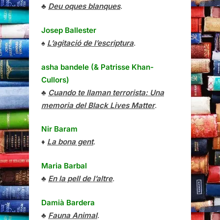
♣
Deu oques blanques
.
Josep Ballester
♠
L’agitació de l’escriptura
.
asha bandele (& Patrisse Khan-
Cullors)
♣
Cuando te llaman terrorista: Una
memoria del Black Lives Matter
.
Nir Baram
♦
La bona gent
.
Maria Barbal
♣
En la pell de l’altre
.
Damià Bardera
♣
Fauna Animal
.