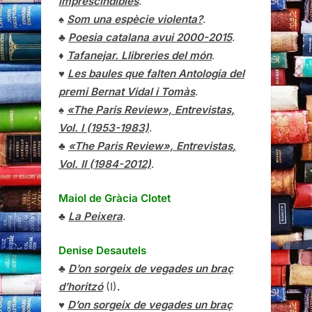
imprescindibles
.
♠
Som una espècie violenta?
.
♣
Poesia catalana avui 2000-2015
.
♦
Tafanejar. Llibreries del món
.
♥
Les baules que falten Antologia del
premi Bernat Vidal i Tomàs
.
♠
«The Paris Review», Entrevistas,
Vol. I (1953-1983)
.
♣
«The Paris Review»,
Entrevistas
,
Vol. II (1984-2012)
.
Maiol de Gràcia Clotet
♣
La Peixera
.
Denise Desautels
♣
D’on sorgeix de vegades un braç
d’horitzó
(I)
.
♥
D’on sorgeix de vegades un braç