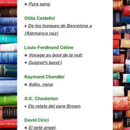
♣
Pura sang
.
Otília Castellví
♠
De les txeques de Barcelona a
l’Alemanya nazi
.
Louis-Ferdinand Céline
♣
Voyage au bout de la nuit
.
♥
Guignol’s band I
.
Raymond Chandler
♣
Adéu, nena
.
G.K. Chesterton
♦
Els relats del pare Brown
.
David Cirici
♣
El setè àngel
.