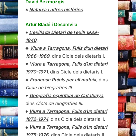
David Bezmozgis
♠
Nataixa i altres històries
.
Artur Bladé i Desumvila
♠
L’exiliada Dietari de l’exili 1939-
1940
.
♣
Viure a Tarragona, Fulls d’un dietari
1966-1969
, dins Cicle dels dietaris I.
♥
Viure a Tarragona, Fulls d’un dietari
1970-1971
, dins Cicle dels dietaris I.
♣
Francesc Pujols per ell mateix
, dins
Cicle de biografies III
.
♥
Geografia espiritual de Catalunya
,
dins
Cicle de biografies III
.
♦
Viure a Tarragona, Fulls d’un dietari
1972-1974
, dins Cicle dels dietaris II.
♠
Viure a Tarragona, Fulls d’un dietari
1975-1976
, dins Cicle dels dietaris II.