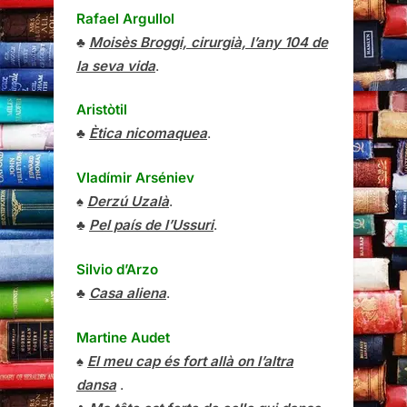
Rafael Argullol
♣
Moisès Broggi, cirurgià, l’any 104 de
la seva vida
.
Aristòtil
♣
Ètica nicomaquea
.
Vladímir Arséniev
♠
Derzú Uzalà
.
♣
Pel país de l’Ussuri
.
Silvio d’Arzo
♣
Casa aliena
.
Martine Audet
♠
El meu cap és fort allà on l’altra
dansa
.