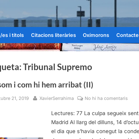
es i títols
Citacions literàries
Oxímorons
Contacte
queta:
Tribunal Supremo
om i com hi hem arribat (II)
sted
By
a
tubre 21, 2019
XavierSerrahima
No hi ha comentaris
On
Lectures: 77 La culpa segueix sent
som
i
Madrid Al llarg del dilluns, 14 d’octu
com
el dia que s’havia conegut la con
hi