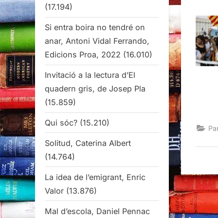
(17.194)
Si entra boira no tendré on
anar, Antoni Vidal Ferrando,
Edicions Proa, 2022
(16.010)
Invitació a la lectura d’El
quadern gris, de Josep Pla
(15.859)
Qui sóc?
(15.210)
Pa
Solitud, Caterina Albert
(14.764)
La idea de l’emigrant, Enric
Valor
(13.876)
Mal d’escola, Daniel Pennac