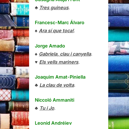
♣
Tres guineus
.
Francesc-Marc Álvaro
♠
Ara sí que toca!
.
Jorge Amado
♠
Gabriela, clau i canyella
.
♥
Els vells mariners
.
Joaquim Amat-Piniella
♣
La clau de volta
.
Niccoló Ammaniti
♣
Tu i Jo
.
Leonid Andréiev