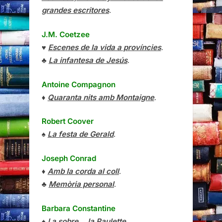
grandes escritores
.
J.M. Coetzee
♥
Escenes de la vida a províncies
.
♣
La infantesa de Jesús
.
Antoine Compagnon
♦
Quaranta nits amb Montaigne
.
Robert Coover
♠
La festa de Gerald
.
Joseph Conrad
♦
Amb la corda al coll
.
♣
Memòria personal
.
Barbara Constantine
♠
I a sobre… la Paulette
.