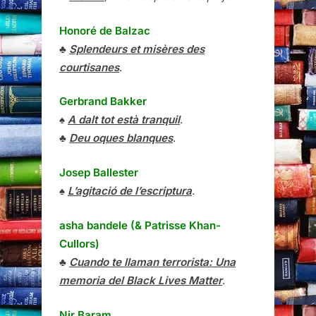
Honoré de Balzac
♣
Splendeurs et misères des
courtisanes
.
Gerbrand Bakker
♠
A dalt tot està tranquil
.
♣
Deu oques blanques
.
Josep Ballester
♠
L’agitació de l’escriptura
.
asha bandele (& Patrisse Khan-
Cullors)
♣
Cuando te llaman terrorista: Una
memoria del Black Lives Matter
.
Nir Baram