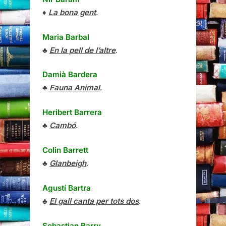
♦
La bona gent
.
Maria Barbal
♣
En la pell de l’altre
.
Damià Bardera
♣
Fauna Animal
.
Heribert Barrera
♣
Cambó
.
Colin Barrett
♣
Glanbeigh
.
Agustí Bartra
♣
El gall canta per tots dos
.
Sebastian Barry