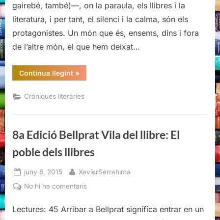
gairebé, també)—, on la paraula, els llibres i la
del
literatura, i per tant, el silenci i la calma, són els
llibre:
protagonistes. Un món que és, ensems, dins i fora
El
poble
de l’altre món, el que hem deixat…
dels
llibres
“8a
Continua llegint
»
Edició
Bellprat
Vila
Cròniques literàries
del
llibre:
El
poble
dels
8a Edició Bellprat Vila del llibre: El
llibres”
poble dels llibres
Posted
By
juny 6, 2015
XavierSerrahima
on
a
No hi ha comentaris
8a
Edició
Lectures: 45 Arribar a Bellprat significa entrar en un
Bellprat