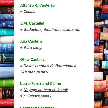
Alfonso R. Castelao
♠
Coses
.
J.M. Castellet
♣
Seductors, il·lustrats i visionaris
.
Ada Castells
♣
Pura sang
.
Otília Castellví
♠
De les txeques de Barcelona a
l’Alemanya nazi
.
Louis-Ferdinand Céline
♣
Voyage au bout de la nuit
.
♥
Guignol’s band I
.
Raymond Chandler