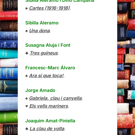
Sibilla Aleramo
i
Dino Campana
♠
Cartes (1916-1918)
.
Sibilla Aleramo
♠
Una dona
.
Susagna Aluja i Font
♣
Tres guineus
.
Francesc-Marc Álvaro
♠
Ara sí que toca!
.
Jorge Amado
♠
Gabriela, clau i canyella
.
♥
Els vells mariners
.
Joaquim Amat-Piniella
♣
La clau de volta
.