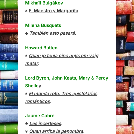
Mikhaïl Bulgàkov
♠
El Maestro y Margarita
.
Milena Busquets
♣
También esto pasará
.
Howard Butten
♠
Quan jo tenia cinc anys em vaig
matar
.
Lord Byron, John Keats, Mary
&
Percy
Shelle
y
♠
El mundo roto. Tres epistolarios
románticos
.
Jaume Cabré
♣
Les incerteses
.
♥
Quan arriba la penombra
.