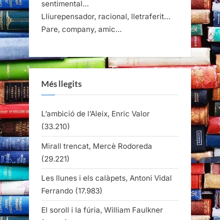
sentimental…
Lliurepensador, racional, lletraferit…
Pare, company, amic…
Més llegits
L’ambició de l’Aleix, Enric Valor
(33.210)
Mirall trencat, Mercè Rodoreda
(29.221)
Les llunes i els calàpets, Antoni Vidal
Ferrando
(17.983)
El soroll i la fúria, William Faulkner