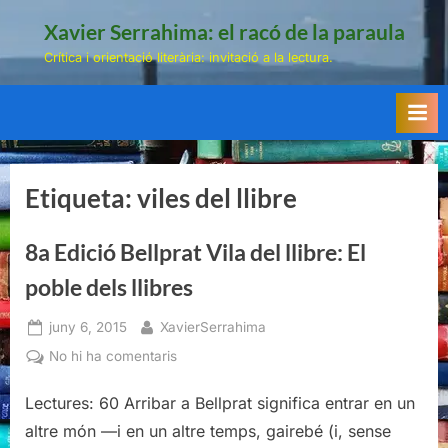
Skip
Xavier Serrahima: el racó de la paraula
to
Crítica i orientació literària: invitació a la lectura.
content
Etiqueta:
viles del llibre
8a Edició Bellprat Vila del llibre: El
poble dels llibres
Posted
By
juny 6, 2015
XavierSerrahima
on
a
No hi ha comentaris
8a
Edició
Lectures: 60 Arribar a Bellprat significa entrar en un
Bellprat
altre món —i en un altre temps, gairebé (i, sense
Vila