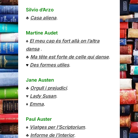
Silvio d’Arzo
♣
Casa aliena
.
Martine Audet
♠
El meu cap és fort allà on l’altra
dansa
.
♣
Ma tête est forte de celle qui danse
.
♥
Des formes utiles
.
Jane Austen
♣
Orgull i prejudici
.
♥
Lady Susan
.
♦
Emma
.
Paul Auster
♠
Viatges per l’Scriptorium
.
♣
Informe de l’interior
.