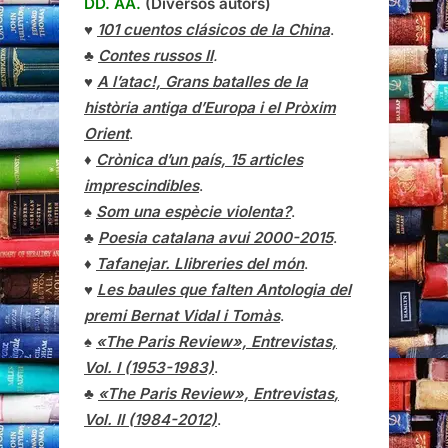
DD. AA.
(Diversos autors)
♥
101 cuentos clásicos de la China
.
♣
Contes russos II
.
♥
A l’atac!, Grans batalles de la
història antiga d’Europa i el Pròxim
Orient
.
♦
Crònica d’un país, 15 articles
imprescindibles
.
♠
Som una espècie violenta?
.
♣
Poesia catalana avui 2000-2015
.
♦
Tafanejar. Llibreries del món
.
♥
Les baules que falten Antologia del
premi Bernat Vidal i Tomàs
.
♠
«The Paris Review», Entrevistas,
Vol. I (1953-1983)
.
♣
«The Paris Review»,
Entrevistas
,
Vol. II (1984-2012)
.