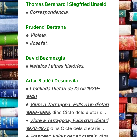
Thomas Bernhard
i
Siegfried Unseld
♠
Correspondencia
.
Prudenci Bertrana
♣
Violeta
.
♥
Josafat
.
David Bezmozgis
♠
Nataixa i altres històries
.
Artur Bladé i Desumvila
♠
L’exiliada Dietari de l’exili 1939-
1940
.
♣
Viure a Tarragona, Fulls d’un dietari
1966-1969
, dins Cicle dels dietaris I.
♥
Viure a Tarragona, Fulls d’un dietari
1970-1971
, dins Cicle dels dietaris I.
♣
Francesc Pujols per ell mateix
, dins