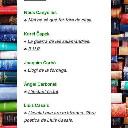
Neus Canyelles
♣
Mai no sé què fer fora de casa
.
Karel Čapek
♠
La guerra de les salamandres
.
♣
R.U.R
.
Joaquim Carbó
♠
Elogi de la formiga
.
Àngel Carbonell
♣
L’instant és tot
.
Lluís Casals
♣
L’esclat que ara m’ofrenes. Obra
poètica de Lluís Casals
.