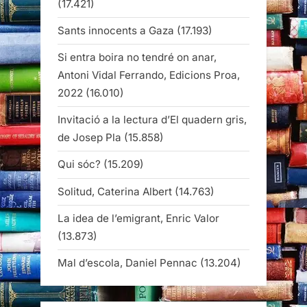
(17.421)
Sants innocents a Gaza
(17.193)
Si entra boira no tendré on anar,
Antoni Vidal Ferrando, Edicions Proa,
2022
(16.010)
Invitació a la lectura d’El quadern gris,
de Josep Pla
(15.858)
Qui sóc?
(15.209)
Solitud, Caterina Albert
(14.763)
La idea de l’emigrant, Enric Valor
(13.873)
Mal d’escola, Daniel Pennac
(13.204)