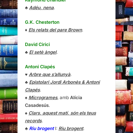
♣
Adéu, nena
.
G.K. Chesterton
♦
Els relats del pare Brown
.
David Cirici
♣
El setè àngel
.
Antoni Clapés
♥
Arbre que s’allunyà
.
♣
Epistolari Jordi Arbonès & Antoni
Clapés
.
♠
Microgrames
, amb
Alícia
Casadesús
.
♠
Clars, aquest matí, són els teus
records
.
♣
Riu brogent
I:
Riu brogent
.