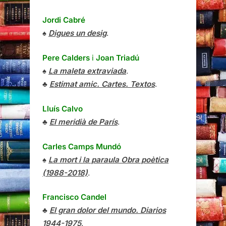
Jordi Cabré
♠
Digues un desig
.
Pere Calders
i
Joan Triadú
♠
La maleta extraviada
.
♣
Estimat amic. Cartes. Textos
.
Lluís Calvo
♣
El meridià de París
.
Carles Camps Mundó
♠
La mort i la paraula Obra poètica
(1988-2018)
.
Francisco Candel
♣
El gran dolor del mundo. Diarios
1944-1975
.