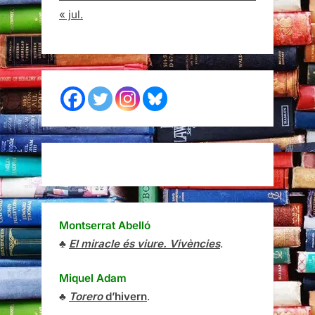
« jul.
Montserrat Abelló
♣
El miracle és viure. Vivències
.
Miquel Adam
♣
Torero
d’hivern
.