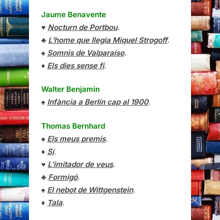
Jaume Benavente
♥
Nocturn de Portbou
.
♣
L’home que llegia Miquel Strogoff
.
♠
Somnis de Valparaíso
.
♦
Els dies sense fi
.
Walter Benjamin
♠
Infància a Berlín cap al 1900
.
Thomas Bernhard
♠
Els meus premis
.
♦
Sí
.
♥
L’imitador de veus
.
♣
Formigó
.
♠
El nebot de Wittgenstein
.
♦
Tala
.