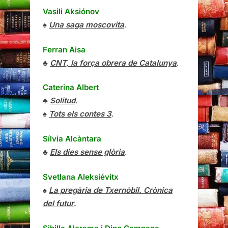
Vasili Aksiónov
♠
Una saga moscovita
.
Ferran Aisa
♣
CNT, la força obrera de Catalunya
.
Caterina Albert
♣
Solitud
.
♠
Tots els contes 3
.
Sílvia Alcàntara
♣
Els dies sense glòria
.
Svetlana Aleksiévitx
♠
La pregària de Txernòbil. Crònica
del futur
.