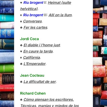
♥
Riu brogent
II:
Heimat (suite
helvètica)
.
♦
Riu brogent
III:
Allí on la llum
.
♠
Converses
.
♣
Fer les cartes
.
Jordi Coca
♣
El diable i l’home just
.
♥
En caure la tarda
.
♦
Califòrnia
.
♣
L’Emperador
.
Jean Cocteau
♣
La dificultat de ser
.
Richard Cohen
♣
Cómo piensan los escritores.
Técnicas, manías y miedos de los