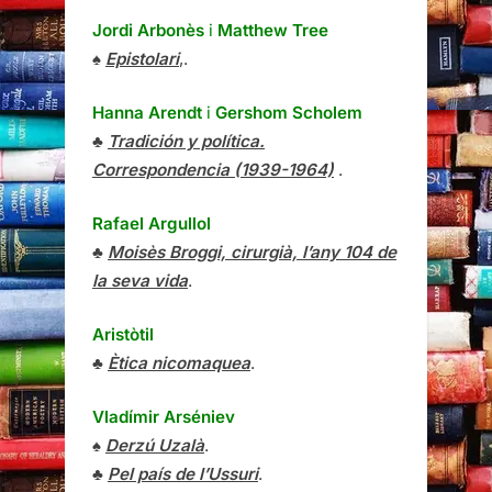
Jordi Arbonès
i
Matthew Tree
♠
Epistolari
,.
Hanna Arendt
i
Gershom Scholem
♣
Tradición y política.
Correspondencia (1939-1964)
.
Rafael Argullol
♣
Moisès Broggi, cirurgià, l’any 104 de
la seva vida
.
Aristòtil
♣
Ètica nicomaquea
.
Vladímir Arséniev
♠
Derzú Uzalà
.
♣
Pel país de l’Ussuri
.