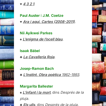
♥
4 3 2 1
.
Paul Auster
i
J.M. Coetze
♥
Ara i aquí. Cartes (2008-2011)
.
Nii Ayikwei Parkes
♠
L’enigma de l’ocell blau
.
Isaak Bàbel
♣
La Cavalleria Roja
.
Josep-Ramon Bach
♣
L’instint. Obra poètica
1962-1993
.
Margarita Ballester
♠
L’infant i la mort
, dins
Després de la
pluja
.
♣
Els ulls
, dins
Després de la pluja
.