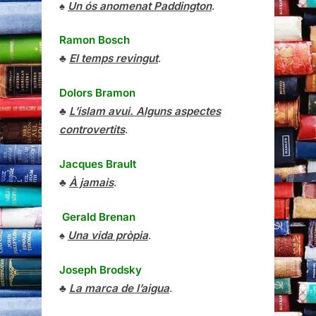
♠
Un ós anomenat Paddington
.
Ramon Bosch
♣
El temps revingut
.
Dolors Bramon
♣
L’islam avui. Alguns aspectes
controvertits
.
Jacques Brault
♣
À jamais
.
Gerald Brenan
♠
Una vida pròpia
.
Joseph Brodsky
♣
La marca de l’aigua
.