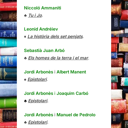
Niccoló Ammaniti
♣
Tu i Jo
.
Leonid Andréiev
♦
La història dels set penjats
.
Sebastià Juan Arbó
♣
Els homes de la terra i el mar
.
Jordi Arbonès
i
Albert Manent
♠
Epistolari
.
Jordi Arbonès
i
Joaquim Carbó
♣
Epistolari
.
Jordi Arbonès
i
Manuel de Pedrolo
♣
Epistolari
.