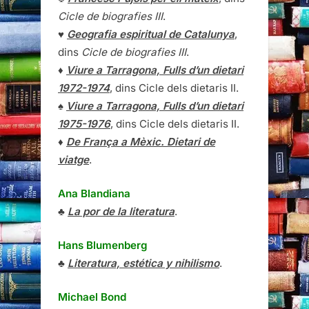
Cicle de biografies III
.
♥
Geografia espiritual de Catalunya
,
dins
Cicle de biografies III
.
♦
Viure a Tarragona, Fulls d’un dietari
1972-1974
, dins Cicle dels dietaris II.
♠
Viure a Tarragona, Fulls d’un dietari
1975-1976
, dins Cicle dels dietaris II.
♦
De França a Mèxic. Dietari de
viatge
.
Ana Blandiana
♣
La por de la literatura
.
Hans Blumenberg
♣
Literatura, estética y nihilismo
.
Michael Bond