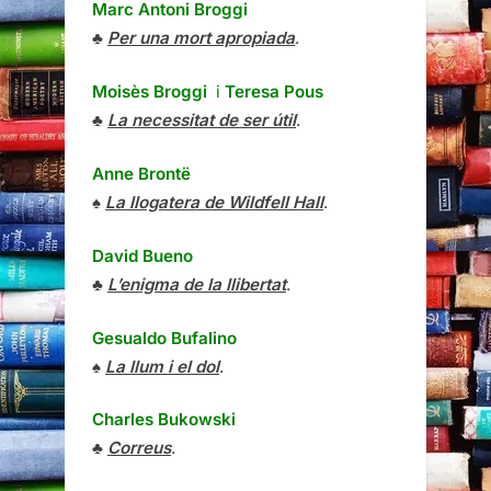
Marc Antoni Broggi
♣
Per una mort apropiada
.
Moisès Broggi
i
Teresa Pous
♣
La necessitat de ser útil
.
Anne Brontë
♠
La llogatera de Wildfell Hall
.
David Bueno
♣
L’enigma de la llibertat
.
Gesualdo Bufalino
♠
La llum i el dol
.
Charles Bukowski
♣
Correus
.