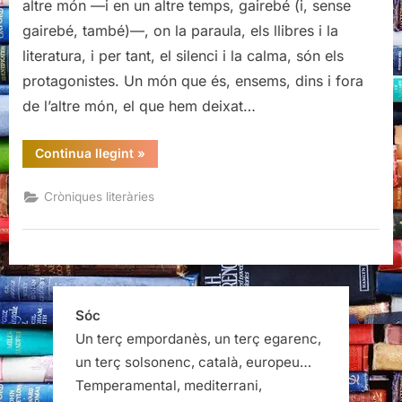
altre món —i en un altre temps, gairebé (i, sense
Vila
gairebé, també)—, on la paraula, els llibres i la
del
literatura, i per tant, el silenci i la calma, són els
llibre:
protagonistes. Un món que és, ensems, dins i fora
El
poble
de l’altre món, el que hem deixat…
dels
llibres
“8a
Continua llegint
»
Edició
Bellprat
Vila
Cròniques literàries
del
llibre:
El
poble
dels
llibres”
Sóc
Un terç empordanès, un terç egarenc,
un terç solsonenc, català, europeu…
Temperamental, mediterrani,