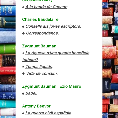
♠
A la banda de Canaan
.
Charles Baudelaire
♠
Consells als joves escriptors
.
♣
Correspondance
.
Zygmunt Bauman
♦
La riquesa d’uns quants beneficia
tothom?
.
♠
Temps líquids
.
♣
Vida de consum
.
Zygmunt Bauman
i
Ezio Mauro
♠
Babel
.
Antony Beevor
♠
La guerra civil española
.