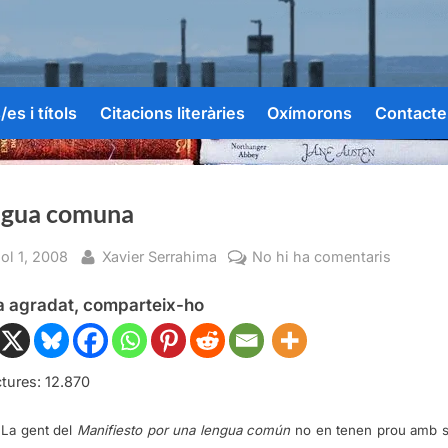
es i títols
Citacions literàries
Oxímorons
Contacte
ngua comuna
sted
By
a
iol 1, 2008
Xavier Serrahima
No hi ha comentaris
Llengua
ha agradat, comparteix-ho
comuna
tures:
12.870
La gent del
Manifiesto por una lengua común
no en tenen prou amb 