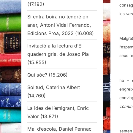
(17.192)
consagr
les
ver
Si entra boira no tendré on
anar, Antoni Vidal Ferrando,
Edicions Proa, 2022
(16.008)
Malgrat
Invitació a la lectura d’El
l’espan
quadern gris, de Josep Pla
seus re
(15.855)
Qui sóc?
(15.206)
ho – e
Solitud, Caterina Albert
engrei
(14.760)
convin
comun
La idea de l’emigrant, Enric
Valor
(13.871)
Mal d’escola, Daniel Pennac
senten 