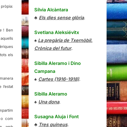
 pròpia:
Sílvia Alcàntara
♣
Els dies sense glòria
.
na
! Ben
Svetlana Aleksiévitx
 aquells
♠
La pregària de Txernòbil.
bèriques
Crònica del futur
.
tots els
Sibilla Aleramo
i
Dino
Campana
 manera
♠
Cartes (1916-1918)
.
l’estat
Sibilla Aleramo
♠
Una dona
.
mpartim
Susagna Aluja i Font
à o com
♣
Tres guineus
.
in, amb