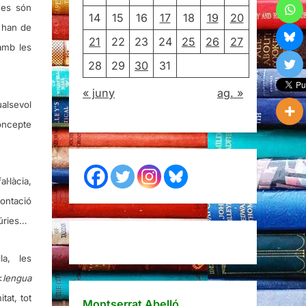
unes són
14
15
16
17
18
19
20
 han de
21
22
23
24
25
26
27
amb les
28
29
30
31
« juny
ag. »
ualsevol
concepte
l·làcia,
rontació
púries…
la, les
<
lengua
tat, tot
Montserrat Abelló