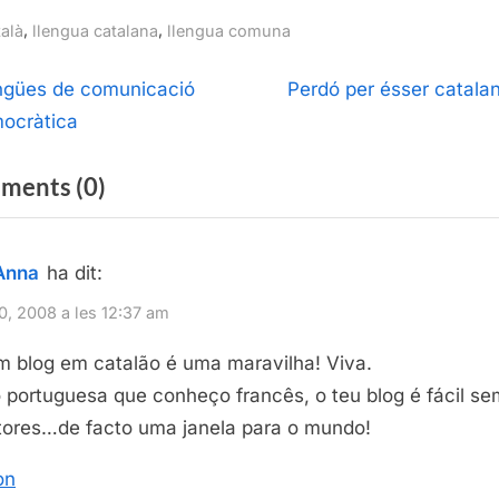
gs:
,
,
talà
llengua catalana
llengua comuna
egació
N
ngües de comunicació
Perdó per ésser catala
e
ocràtica
ntrades
x
on
ments
(0)
t
P
“Llengua
o
comuna”
Anna
ha dit:
s
t
 10, 2008 a les 12:37 am
:
m blog em catalão é uma maravilha! Viva.
portuguesa que conheço francês, o teu blog é fácil se
tores…de facto uma janela para o mundo!
on