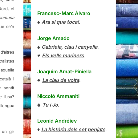
Nord, el
Francesc-Marc Álvaro
 comuna
♠
Ara sí que toca!
.
ue se’n
Jorge Amado
♠
Gabriela, clau i canyella
.
d’altres
♥
Els vells mariners
.
ralistes
aquella
Joaquim Amat-Piniella
català i
♣
La clau de volta
.
 sentit
Niccoló Ammaniti
e l’usa?
♣
Tu i Jo
.
llengua
Leonid Andréiev
♦
La història dels set penjats
.
 un gir