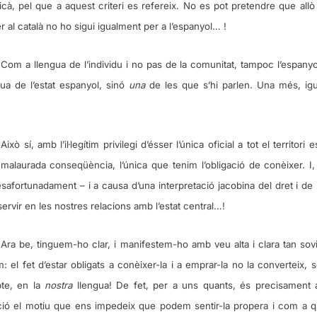
cà, pel que a aquest criteri es refereix. No es pot pretendre que all
er al català no ho sigui igualment per a l’espanyol… !
Com a llengua de l’individu i no pas de la comunitat, tampoc l’espany
ua de l’estat espanyol, sinó
una
de les que s’hi parlen. Una més, ig
Això sí, amb l’il·legítim privilegi d’ésser l’única oficial a tot el territori es
malaurada conseqüència, l’única que tenim l’obligació de conèixer. I,
afortunadament – i a causa d’una interpretació jacobina del dret i de l
servir en les nostres relacions amb l’estat central…!
Ara be, tinguem-ho clar, i manifestem-ho amb veu alta i clara tan so
 el fet d’estar obligats a conèixer-la i a emprar-la no la converteix, 
te, en la
nostra
llengua! De fet, per a uns quants, és precisament 
ció el motiu que ens impedeix que podem sentir-la propera i com a 