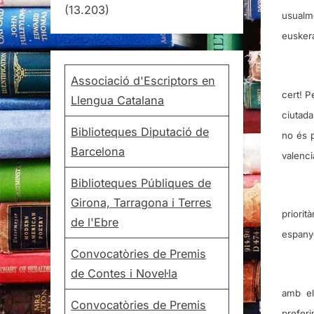
(13.203)
usualme
euskera
Associació d'Escriptors en
cert! P
Llengua Catalana
ciutada
Biblioteques Diputació de
no és 
Barcelona
valenc
Biblioteques Públiques de
Girona, Tarragona i Terres
priorit
de l'Ebre
espany
Convocatòries de Premis
de Contes i Novel·la
amb el
Convocatòries de Premis
prefer