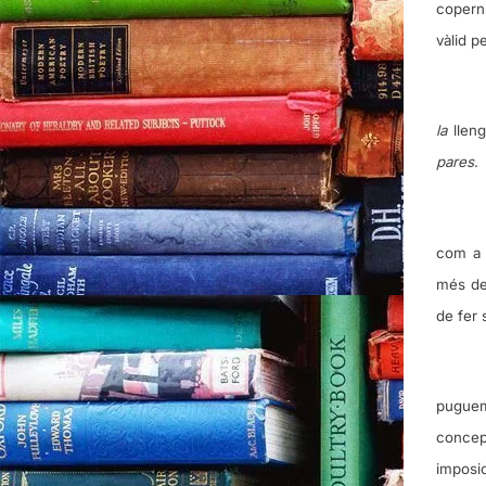
coperni
vàlid p
la
lleng
pares
.
com a 
més des
de fer 
puguem:
concep
imposi