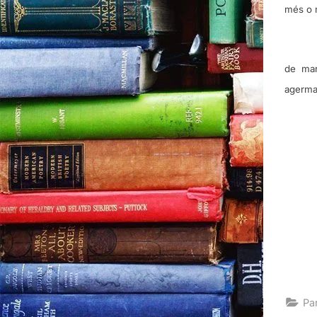
més o m
de mar
agerman
Pa