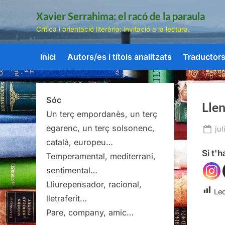
Skip
Xavier Serrahima: el racó de la paraula
to
Crítica i orientació literària: invitació a la lectura.
content
Inici
Autors/es i títols analitzats
Traductors/
Sóc
Lle
Un terç empordanès, un terç
egarenc, un terç solsonenc,
Po
jul
on
català, europeu…
Si t'
Temperamental, mediterrani,
sentimental…
Lliurepensador, racional,
Lec
lletraferit…
Pare, company, amic…