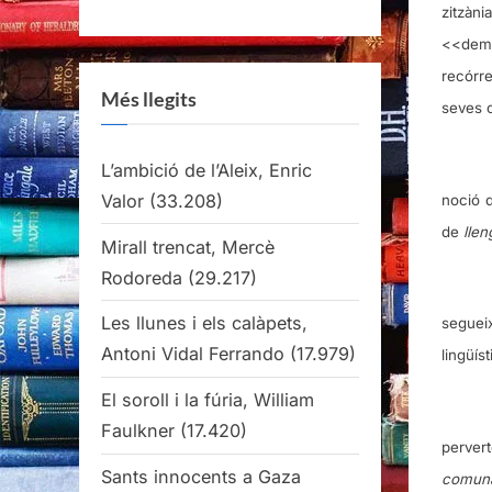
zitzàni
<<demo
recórr
Més llegits
seves 
L’ambició de l’Aleix, Enric
Valor
(33.208)
noció d
de
lle
Mirall trencat, Mercè
Rodoreda
(29.217)
Les llunes i els calàpets,
segueix
Antoni Vidal Ferrando
(17.979)
lingüís
El soroll i la fúria, William
Faulkner
(17.420)
pervert
Sants innocents a Gaza
comun