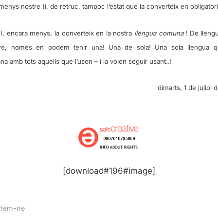
enys nostre (i, de retruc, tampoc l’estat que la converteix en obligatòr
I, encara menys, la converteix en la nostra
llengua comuna
! De lleng
e, només en podem tenir una! Una de sola! Una sola llengua 
a amb tots aquells que l’usen – i la volen seguir usant..!
dimarts, 1 de juliol 
[download#196#image]
rlem-ne