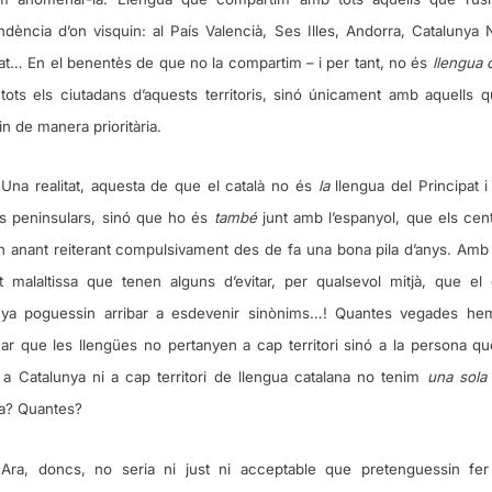
dència d’on visquin: al País Valencià, Ses Illes, Andorra, Catalunya 
at… En el benentès de que no la compartim – i per tant, no és
llengua
tots els ciutadans d’aquests territoris, sinó únicament amb aquells q
in de manera prioritària.
Una realitat, aquesta de que el català no és
la
llengua del Principat i 
ris peninsulars, sinó que ho és
també
junt amb l’espanyol, que els cent
n anant reiterant compulsivament des de fa una bona pila d’anys. Amb 
t malaltissa que tenen alguns d’evitar, per qualsevol mitjà, que el 
nya poguessin arribar a esdevenir sinònims…! Quantes vegades hem
car que les llengües no pertanyen a cap territori sinó a la persona qu
 a Catalunya ni a cap territori de llengua catalana no tenim
una sola
? Quantes?
Ara, doncs, no seria ni just ni acceptable que pretenguessin fer