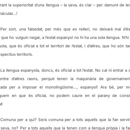
ant la superioritat d’una llengua – la seva, és clar – per damunt de les
náculas
…!
Per sort, una falsedat, per més que es reiteri, no deixarà mai d’és
 que ho vulguin negar, a l’estat espanyol no hi ha una sola llengua. N’hi
yola, que és oficial a tot el territori de l’estat, i d’altres, que ho són t
spectius territoris.
La llengua espanyola, doncs, és oficial a tot l’estat. No cal ni entrar a d
ntre d’altres raons, perquè tenen la maquinària de governamen
xada per a imposar el monolingüisme…, espanyol! Ara bé, per 
guem en que és oficial, no podem caure en el parany de consid
a
!
Comuna per a qui? Serà comuna per a tots aquells que la fan servir 
seva, no? Per a tots aquells que la tenen com a llengua pròpia i la fa