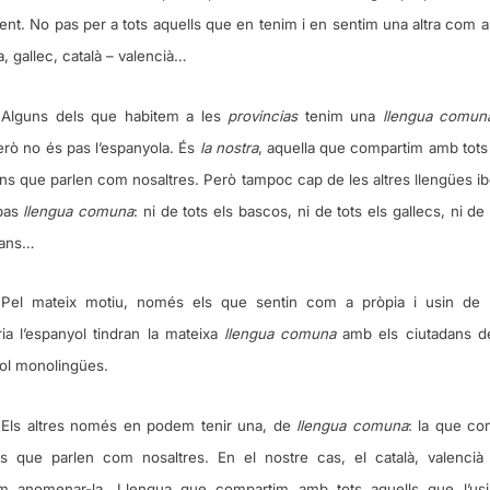
nt. No pas per a tots aquells que en tenim i en sentim una altra com a
, gallec, català – valencià…
Alguns dels que habitem a les
provincias
tenim una
llengua comu
erò no és pas l’espanyola. És
la nostra
, aquella que compartim amb tots
ns que parlen com nosaltres. Però tampoc cap de les altres llengües i
pas
llengua comuna
: ni de tots els bascos, ni de tots els gallecs, ni de 
ians…
Pel mateix motiu, només els que sentin com a pròpia i usin de
ària l’espanyol tindran la mateixa
llengua comuna
amb els ciutadans de 
ol monolingües.
Els altres només en podem tenir una, de
llengua comuna
: la que co
s que parlen com nosaltres. En el nostre cas, el català, valenci
im anomenar-la. Llengua que compartim amb tots aquells que l’us