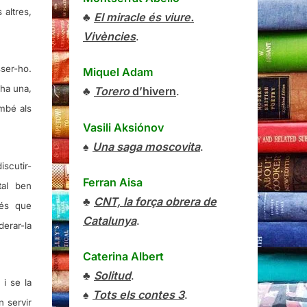
 altres,
♣
El miracle és viure.
Vivències
.
ser-ho.
Miquel Adam
 ha una,
♣
Torero
d’hivern
.
ambé als
Vasili Aksiónov
♠
Una saga moscovita
.
iscutir-
Ferran Aisa
tal ben
♣
CNT, la força obrera de
més que
Catalunya
.
erar-la
Caterina Albert
♣
Solitud
.
i se la
♠
Tots els contes 3
.
n servir