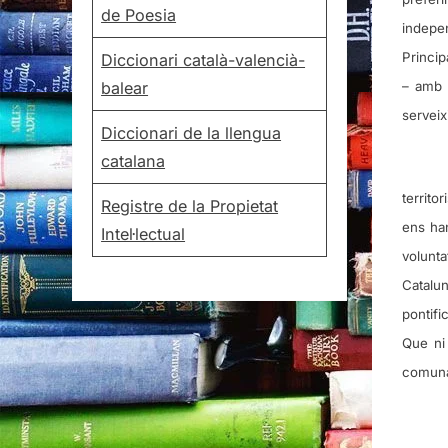
de Poesia
indepen
Princip
Diccionari català-valencià-
– amb 
balear
serveix
Diccionari de la llengua
catalana
territo
Registre de la Propietat
ens ha
Intel·lectual
volunta
Catalu
pontifi
Que ni
comuna