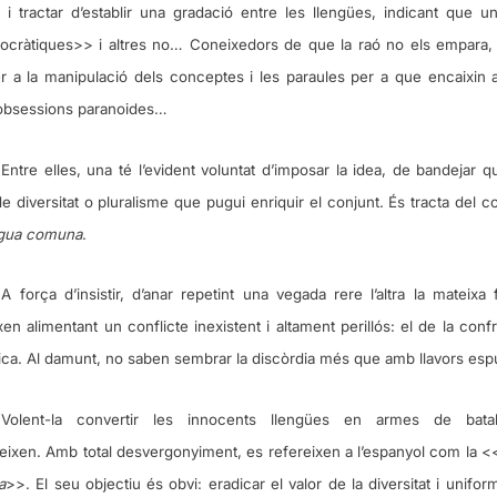
a i tractar d’establir una gradació entre les llengües, indicant que 
cràtiques>> i altres no… Coneixedors de que la raó no els empara,
er a la manipulació dels conceptes i les paraules per a que encaixin 
obsessions paranoides…
Entre elles, una té l’evident voluntat d’imposar la idea, de bandejar q
e diversitat o pluralisme que pugui enriquir el conjunt. És tracta del 
ngua comuna
.
A força d’insistir, d’anar repetint una vegada rere l’altra la mateixa fa
en alimentant un conflicte inexistent i altament perillós: el de la conf
tica. Al damunt, no saben sembrar la discòrdia més que amb llavors es
Volent-la convertir les innocents llengües en armes de batal
eixen. Amb total desvergonyiment, es refereixen a l’espanyol com la <
a
>>. El seu objectiu és obvi: eradicar el valor de la diversitat i uniformi