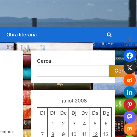
Obra literària
0
Toggle
Shar
search
form
Cerca
Cerca
juliol 2008
Dl
Dt
Dc
Dj
Dv
Ds
Dg
1
2
3
4
5
6
sembrar
7
8
9
10
11
12
13