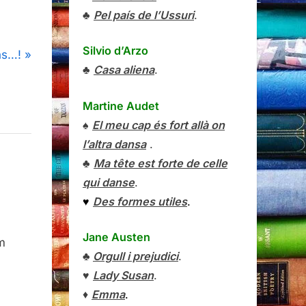
♣
Pel país de l’Ussuri
.
Silvio d’Arzo
ns…!
♣
Casa aliena
.
Martine Audet
♠
El meu cap és fort allà on
l’altra dansa
.
♣
Ma tête est forte de celle
qui danse
.
♥
Des formes utiles
.
Jane Austen
m
♣
Orgull i prejudici
.
♥
Lady Susan
.
♦
Emma
.