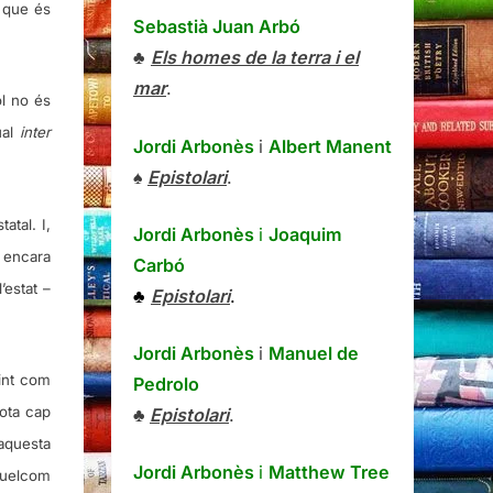
ò que és
Sebastià Juan Arbó
♣
Els homes de la terra i el
mar
.
ol no és
ual
inter
Jordi Arbonès
i
Albert Manent
♠
Epistolari
.
tatal. I,
Jordi Arbonès
i
Joaquim
 encara
Carbó
’estat –
♣
Epistolari
.
Jordi Arbonès
i
Manuel de
vint com
Pedrolo
sota cap
♣
Epistolari
.
aquesta
Jordi Arbonès
i
Matthew Tree
quelcom