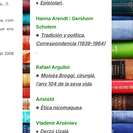
♠
Epistolari
,.
ia…!).
Hanna Arendt
i
Gershom
ua, com
Scholem
que ens
♣
Tradición y política.
Correspondencia (1939-1964)
.
del 2008
Rafael Argullol
♣
Moisès Broggi, cirurgià,
l’any 104 de la seva vida
.
Aristòtil
♣
Ètica nicomaquea
.
Vladímir Arséniev
♠
Derzú Uzalà
.