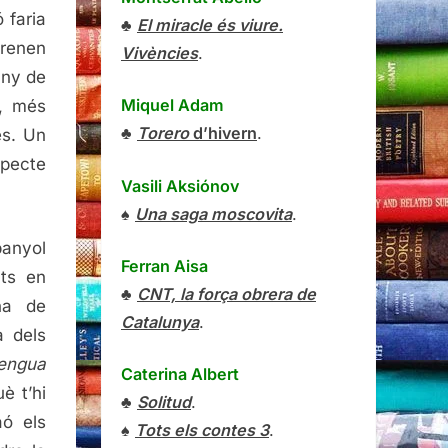
 faria
♣
El miracle és viure.
trenen
Vivències
.
uny de
Miquel Adam
n, més
♣
Torero
d’hivern
.
es. Un
specte
Vasili Aksiónov
♠
Una saga moscovita
.
anyol
Ferran Aisa
ats en
♣
CNT, la força obrera de
na de
Catalunya
.
a dels
lengua
Caterina Albert
è t’hi
♣
Solitud
.
aó els
♠
Tots els contes 3
.