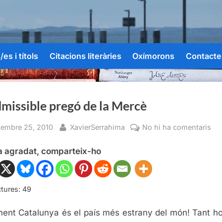
es i títols
Citacions literàries
Oxímorons
Contacte
missible pregó de la Mercè
sted
By
a
tembre 25, 2010
XavierSerrahima
No hi ha comentaris
Ina
ha agradat, comparteix-ho
pr
de
la
Me
tures:
49
ent Catalunya és el país més estrany del món! Tant h