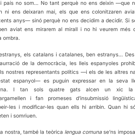
i país no som… No tant perquè no ens deixin —que 
n ni ens deixaran mai, els que ens colonitzaren avia
cents anys— sinó perquè no ens decidim a decidir. Si 
 ben aviat ens mirarem al mirall i no hi veurem més 
a ombra.
stranys, els catalans i catalanes, ben estranys… Des
taurració de la democràcia, les lleis espanyoles prohi
ls nostres representants polítics —i els de les altres n
estat espanyol— es puguin expressar en la seva l
rna. I tan sols quatre gats alcen un xic la
argamellen i fan promeses d’insubmissió lingüísti
eir-les i modificar-les quan ells hi arribin. Quan hi s
ten i somriuen.
a nostra, també la teòrica
lengua comuna
se’ns impos