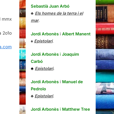
Sebastià Juan Arbó
♣
Els homes de la terra i el
el mmx
mar
.
a 2o1o
Jordi Arbonès
i
Albert Manent
♠
Epistolari
.
a.com
Jordi Arbonès
i
Joaquim
Carbó
♣
Epistolari
.
Jordi Arbonès
i
Manuel de
Pedrolo
♣
Epistolari
.
Jordi Arbonès
i
Matthew Tree