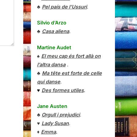
♣
Pel país de l’Ussuri
.
Silvio d’Arzo
♣
Casa aliena
.
Martine Audet
♠
El meu cap és fort allà on
l’altra dansa
.
♣
Ma tête est forte de celle
qui danse
.
♥
Des formes utiles
.
Jane Austen
♣
Orgull i prejudici
.
♥
Lady Susan
.
♦
Emma
.