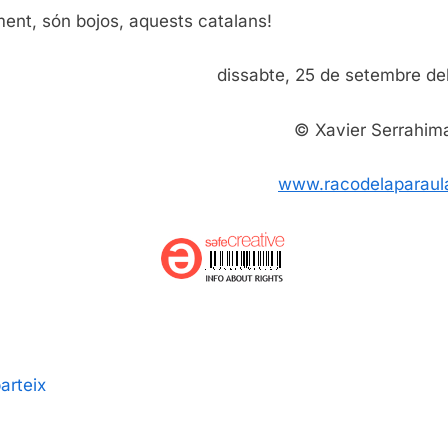
ent, són bojos, aquests catalans!
dissabte, 25 de setembre d
© Xavier Serrahim
www.racodelaparaul
rteix