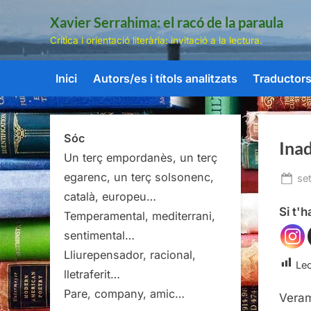
Skip
Xavier Serrahima: el racó de la paraula
to
Crítica i orientació literària: invitació a la lectura.
content
Inici
Autors/es i títols analitzats
Traductors/
Sóc
Inad
Un terç empordanès, un terç
egarenc, un terç solsonenc,
Po
se
on
català, europeu…
Si t'
Temperamental, mediterrani,
sentimental…
Lliurepensador, racional,
Lec
lletraferit…
Pare, company, amic…
Veram