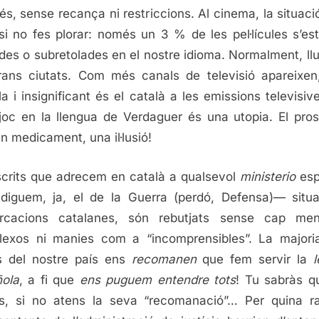
és, sense recança ni restriccions. Al cinema, la situació
 si no fes plorar: només un 3 % de les pel·lícules s’es
des o subretolades en el nostre idioma. Normalment, ll
rans ciutats. Com més canals de televisió apareixe
ula i insignificant és el català a les emissions televisiv
joc en la llengua de Verdaguer és una utopia. El pro
un medicament, una il·lusió!
scrits que adrecem en català a qualsevol
ministerio
esp
iguem, ja, el de la Guerra (perdó, Defensa)— situ
rcacions catalanes, són rebutjats sense cap me
exos ni manies com a “incomprensibles”. La majori
s del nostre país ens
recomanen
que fem servir la
ola
, a fi que
ens
puguem entendre tots
! Tu sabràs qu
s, si no atens la seva “recomanació”… Per quina r