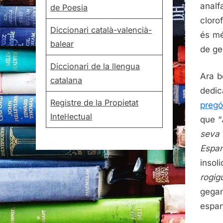
analf
de Poesia
cloro
Diccionari català-valencià-
és mé
balear
de ge
Diccionari de la llengua
Ara b
catalana
dedic
Registre de la Propietat
pregó
Intel·lectual
que “
seva 
Espa
insol
rogig
gegan
espan