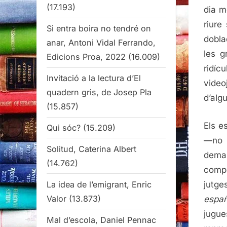
(17.193)
dia m
riure
Si entra boira no tendré on
dobla
anar, Antoni Vidal Ferrando,
les g
Edicions Proa, 2022
(16.009)
ridíc
Invitació a la lectura d’El
video
quadern gris, de Josep Pla
d’alg
(15.857)
Els e
Qui sóc?
(15.209)
—no d
Solitud, Caterina Albert
dema
(14.762)
compl
La idea de l’emigrant, Enric
jutge
Valor
(13.873)
españ
jugue
Mal d’escola, Daniel Pennac