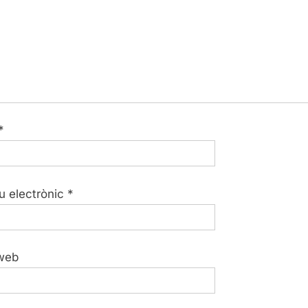
*
u electrònic
*
web