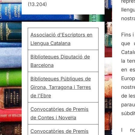
repre
(13.204)
lleng
nostr
Associació d'Escriptors en
Fins 
Llengua Catalana
que 
Catal
Biblioteques Diputació de
la te
Barcelona
en es
Europ
Biblioteques Públiques de
Girona, Tarragona i Terres
nostr
de l'Ebre
de le
para
Convocatòries de Premis
súbdi
de Contes i Novel·la
I no
Convocatòries de Premis