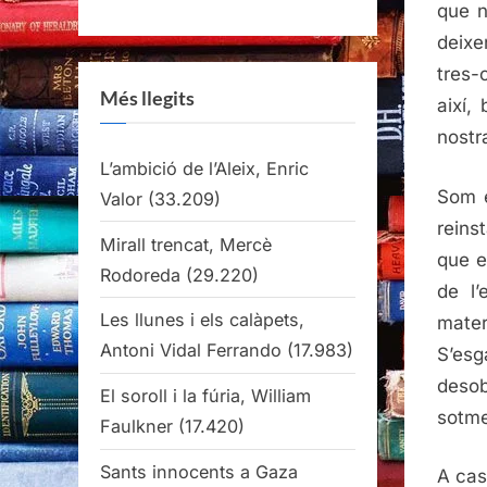
que n
deixe
tres-
Més llegits
així,
nostr
L’ambició de l’Aleix, Enric
Som e
Valor
(33.209)
reins
Mirall trencat, Mercè
que e
Rodoreda
(29.220)
de l’
Les llunes i els calàpets,
mate
Antoni Vidal Ferrando
(17.983)
S’esg
desob
El soroll i la fúria, William
sotme
Faulkner
(17.420)
Sants innocents a Gaza
A cas