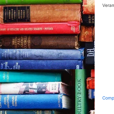
Veram
Compa