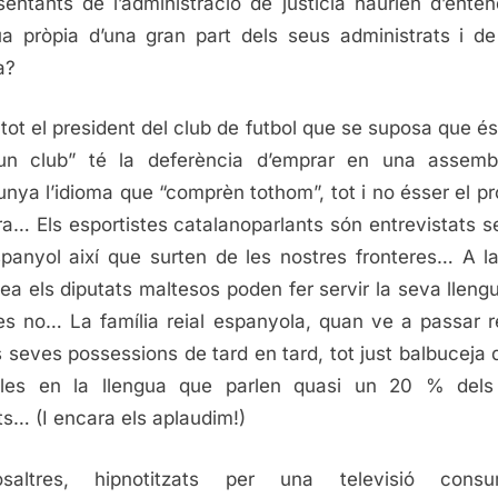
sentants de l’administració de justícia haurien d’enten
ua pròpia d’una gran part dels seus administrats i d
a?
i tot el president del club de futbol que se suposa que é
un club” té la deferència d’emprar en una assemb
unya l’idioma que “comprèn tothom”, tot i no ésser el pr
rra… Els esportistes catalanoparlants són entrevistats 
panyol així que surten de les nostres fronteres… A l
ea els diputats maltesos poden fer servir la seva llengu
es no… La família reial espanyola, quan ve a passar r
s seves possessions de tard en tard, tot just balbuceja 
ules en la llengua que parlen quasi un 20 % dels
ts… (I encara els aplaudim!)
saltres, hipnotitzats per una televisió consum