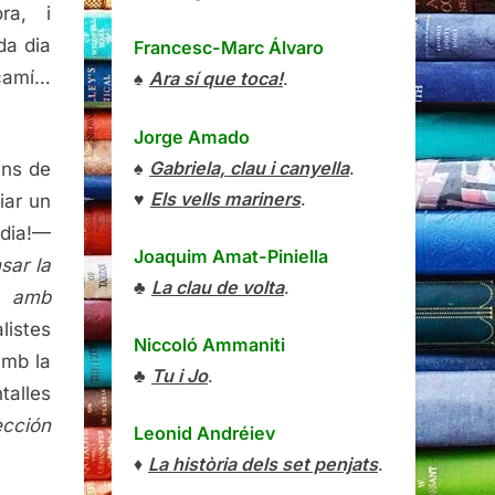
ora, i
da dia
Francesc-Marc Álvaro
 camí…
♠
Ara sí que toca!
.
Jorge Amado
♠
Gabriela, clau i canyella
.
ans de
♥
Els vells mariners
.
iar un
adia!—
Joaquim Amat-Piniella
sar la
♣
La clau de volta
.
ir amb
listes
Niccoló Ammaniti
amb la
♣
Tu i Jo
.
talles
ección
Leonid Andréiev
♦
La història dels set penjats
.