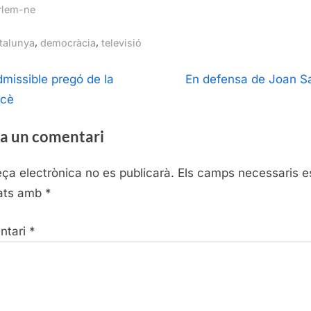
rlem-ne
gs:
,
,
talunya
democràcia
televisió
egació
N
dmissible pregó de la
En defensa de Joan S
e
cè
ntrades
x
a un comentari
t
P
eça electrònica no es publicarà.
Els camps necessaris e
o
ats amb
*
s
t
ntari
*
: