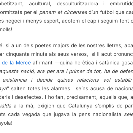
abetitzant, acultural, desculturitzadora i embrutid
formitzats per el
panem et circenses
d’un futbol que ca
s negoci i menys esport, acotem el cap i seguim fent
nolls!
é, si a un dels poetes majors de les nostres lletres, ab
ar cinquanta minuts als seus versos, si li acut pronunc
 de la Mercè
afirmant —quina herètica i satànica gos
aquesta nació, ara per ara i primer de tot, ha de defen
existència i decidir quines relacions vol establ
nya
” salten totes les alarmes i se’ns acusa de naciona
idaris i desafectes. I ho fan, precisament, aquells que, 
ualda
a la mà, exigien que Catalunya s’omplís de pan
ts cada vegada que jugava la gens nacionalista
sel
yola!