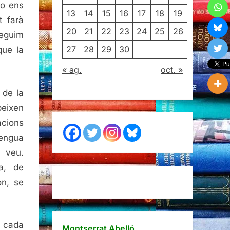
no ens
13
14
15
16
17
18
19
t farà
20
21
22
23
24
25
26
seguim
27
28
29
30
que la
« ag.
oct. »
 de la
beixen
acions
lengua
 veu.
ca, de
ón, se
a cada
Montserrat Abelló