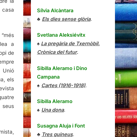
dre la
e casa
Sílvia Alcàntara
♣
Els dies sense glòria
.
Svetlana Aleksiévitx
s “més
♠
La pregària de Txernòbil.
lea a
Crònica del futur
.
opi de
sempre
Sibilla Aleramo
i
Dino
a Unió
Campana
a, els
♠
Cartes (1916-1918)
.
evista
quatre
Sibilla Aleramo
 seus
♠
Una dona
.
Susagna Aluja i Font
ista,
♣
Tres guineus
.