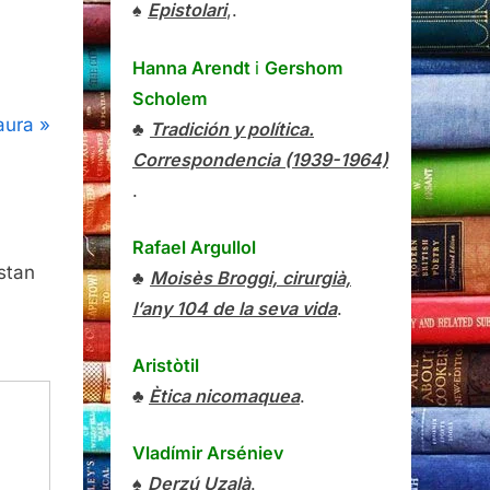
♠
Epistolari
,.
Hanna Arendt
i
Gershom
Scholem
aura
♣
Tradición y política.
Correspondencia (1939-1964)
.
Rafael Argullol
stan
♣
Moisès Broggi, cirurgià,
l’any 104 de la seva vida
.
Aristòtil
♣
Ètica nicomaquea
.
Vladímir Arséniev
♠
Derzú Uzalà
.