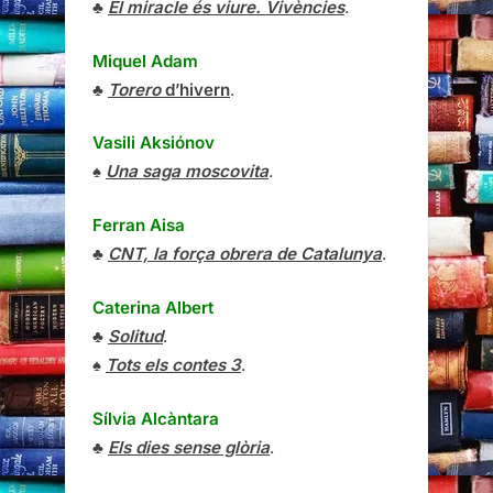
♣
El miracle és viure. Vivències
.
Miquel Adam
♣
Torero
d’hivern
.
Vasili Aksiónov
♠
Una saga moscovita
.
Ferran Aisa
♣
CNT, la força obrera de Catalunya
.
Caterina Albert
♣
Solitud
.
♠
Tots els contes 3
.
Sílvia Alcàntara
♣
Els dies sense glòria
.