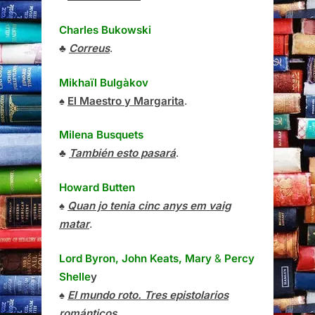
Charles Bukowski
♣
Correus
.
Mikhaïl Bulgàkov
♠
El Maestro y Margarita
.
Milena Busquets
♣
También esto pasará
.
Howard Butten
♠
Quan jo tenia cinc anys em vaig
matar
.
Lord Byron, John Keats, Mary
&
Percy
Shelle
y
♠
El mundo roto. Tres epistolarios
románticos
.