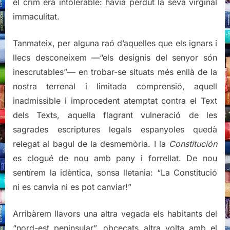
el crim era intolerable: havia perdut la seva virginal
immaculitat.
Tanmateix, per alguna raó d’aquelles que els ignars i
llecs desconeixem —“els designis del senyor són
inescrutables”— en trobar-se situats més enllà de la
nostra terrenal i limitada comprensió, aquell
inadmissible i improcedent atemptat contra el Text
dels Texts, aquella flagrant vulneració de les
sagrades escriptures legals espanyoles quedà
relegat al bagul de la desmemòria. I la
Constitución
es clogué de nou amb pany i forrellat. De nou
sentírem la idèntica, sonsa lletania: “La Constitució
ni es canvia ni es pot canviar!”
Arribàrem llavors una altra vegada els habitants del
“nord-est peninsular”, obcecats altra volta amb el