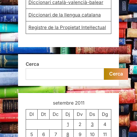
Diccionari català-valencià-balear
Diccionari de la llengua catalana
Registre de la Propietat Intel·lectual
Cerca
Cerca
setembre 2011
Dl
Dt
Dc
Dj
Dv
Ds
Dg
1
2
3
4
5
6
7
8
9
10
11