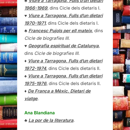
♣
Viure a Tarragona, Fulls d’un dietari
1966-1969
, dins Cicle dels dietaris I.
♥
Viure a Tarragona, Fulls d’un dietari
1970-1971
, dins Cicle dels dietaris I.
♣
Francesc Pujols per ell mateix
, dins
Cicle de biografies III
.
♥
Geografia espiritual de Catalunya
,
dins
Cicle de biografies III
.
♦
Viure a Tarragona, Fulls d’un dietari
1972-1974
, dins Cicle dels dietaris II.
♠
Viure a Tarragona, Fulls d’un dietari
1975-1976
, dins Cicle dels dietaris II.
♦
De França a Mèxic. Dietari de
viatge
.
Ana Blandiana
♣
La por de la literatura
.