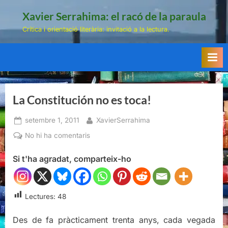
Skip
Xavier Serrahima: el racó de la paraula
to
Crítica i orientació literària: invitació a la lectura.
content
La Constitución no es toca!
Posted
By
setembre 1, 2011
XavierSerrahima
on
a
No hi ha comentaris
La
Si t'ha agradat, comparteix-ho
Constitución
no
es
toca!
Lectures:
48
Des de fa pràcticament trenta anys, cada vegada