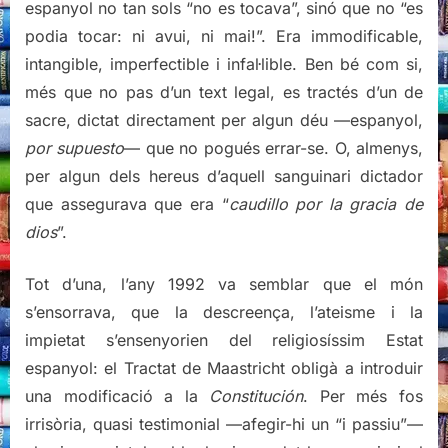
espanyol no tan sols “no es tocava”, sinó que no “es
podia tocar: ni avui, ni mai!”. Era immodificable,
intangible, imperfectible i infal·lible. Ben bé com si,
més que no pas d’un text legal, es tractés d’un de
sacre, dictat directament per algun déu —espanyol,
por supuesto
— que no pogués errar-se. O, almenys,
per algun dels hereus d’aquell sanguinari dictador
que assegurava que era “
caudillo por la gracia de
dios
”.
Tot d’una, l’any 1992 va semblar que el món
s’ensorrava, que la descreença, l’ateisme i la
impietat s’ensenyorien del religiosíssim Estat
espanyol: el Tractat de Maastricht obligà a introduir
una modificació a la
Constitución
. Per més fos
irrisòria, quasi testimonial —afegir-hi un “i passiu”—