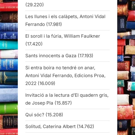
(29.220)
Les llunes i els calàpets, Antoni Vidal
Ferrando
(17.981)
El soroll i la fúria, William Faulkner
(17.420)
Sants innocents a Gaza
(17.193)
Si entra boira no tendré on anar,
Antoni Vidal Ferrando, Edicions Proa,
2022
(16.009)
Invitació a la lectura d’El quadern gris,
de Josep Pla
(15.857)
Qui sóc?
(15.208)
Solitud, Caterina Albert
(14.762)