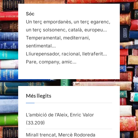
Sóc
Un terç empordanès, un terç egarenc,
un terç solsonenc, català, europeu…
Temperamental, mediterrani,
sentimental…
Lliurepensador, racional, lletraferit…
Pare, company, amic…
Més llegits
L’ambició de l’Aleix, Enric Valor
(33.209)
Mirall trencat, Mercè Rodoreda