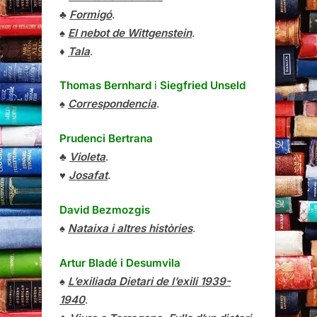
♣
Formigó
.
♠
El nebot de Wittgenstein
.
♦
Tala
.
Thomas Bernhard
i
Siegfried Unseld
♠
Correspondencia
.
Prudenci Bertrana
♣
Violeta
.
♥
Josafat
.
David Bezmozgis
♠
Nataixa i altres històries
.
Artur Bladé i Desumvila
♠
L’exiliada Dietari de l’exili 1939-
1940
.