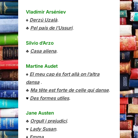
Vladímir Arséniev
♠
Derzú Uzalà
.
♣
Pel país de l’Ussuri
.
Silvio d’Arzo
♣
Casa aliena
.
Martine Audet
♠
El meu cap és fort allà on l’altra
dansa
.
♣
Ma tête est forte de celle qui danse
.
♥
Des formes utiles
.
Jane Austen
♣
Orgull i prejudici
.
♥
Lady Susan
.
♦
Emma
.