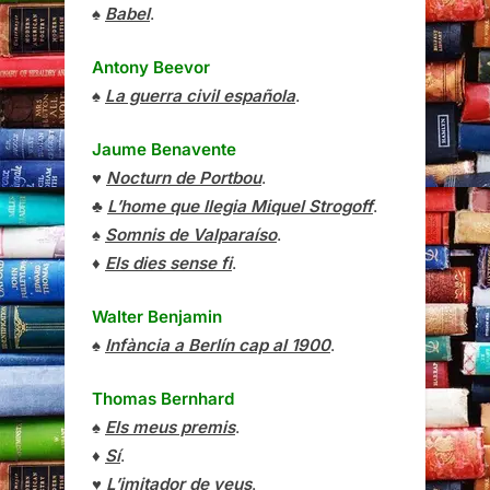
♠
Babel
.
Antony Beevor
♠
La guerra civil española
.
Jaume Benavente
♥
Nocturn de Portbou
.
♣
L’home que llegia Miquel Strogoff
.
♠
Somnis de Valparaíso
.
♦
Els dies sense fi
.
Walter Benjamin
♠
Infància a Berlín cap al 1900
.
Thomas Bernhard
♠
Els meus premis
.
♦
Sí
.
♥
L’imitador de veus
.