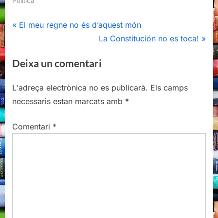
Política
Navegació
P
El meu regne no és d’aquest món
r
N
La Constitución no es toca!
d'entrades
e
e
Deixa un comentari
v
x
i
t
L'adreça electrònica no es publicarà.
Els camps
o
P
necessaris estan marcats amb
*
u
o
s
s
Comentari
*
P
t
o
:
s
t
: