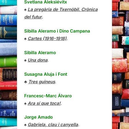
Svetlana Aleksiévitx
♠
La pregària de Txernòbil. Crònica
del futur
.
Sibilla Aleramo
i
Dino Campana
♠
Cartes (1916-1918)
.
Sibilla Aleramo
♠
Una dona
.
Susagna Aluja i Font
♣
Tres guineus
.
Francesc-Marc Álvaro
♠
Ara sí que toca!
.
Jorge Amado
♠
Gabriela, clau i canyella
.