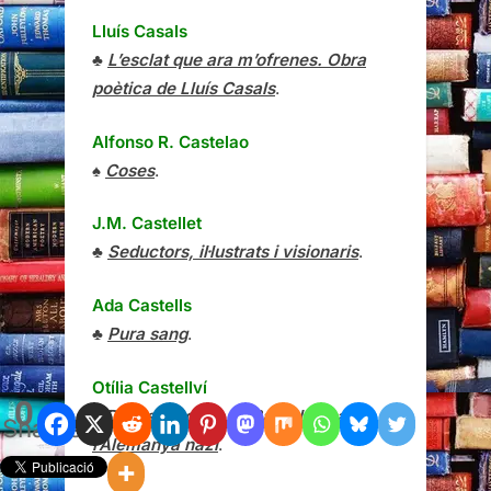
Lluís Casals
♣
L’esclat que ara m’ofrenes. Obra
poètica de Lluís Casals
.
Alfonso R. Castelao
♠
Coses
.
J.M. Castellet
♣
Seductors, il·lustrats i visionaris
.
Ada Castells
♣
Pura sang
.
Otília Castellví
0
♠
De les txeques de Barcelona a
Shares
l’Alemanya nazi
.