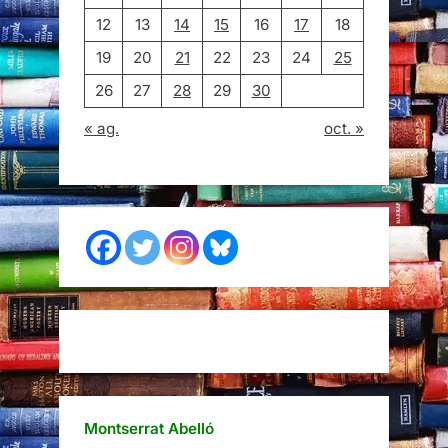
12
13
14
15
16
17
18
19
20
21
22
23
24
25
26
27
28
29
30
« ag.
oct. »
Montserrat Abelló