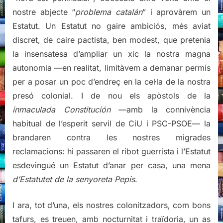
nostre abjecte “
problema catalán
” i aprovàrem un
Estatut. Un Estatut no gaire ambiciós, més aviat
discret, de caire pactista, ben modest, que pretenia
la insensatesa d’ampliar un xic la nostra magna
autonomia —en realitat, limitàvem a demanar permís
per a posar un poc d’endreç en la cel·la de la nostra
presó colonial. I de nou els apòstols de la
inmaculada Constitución
—amb la connivència
habitual de l’esperit servil de CiU i PSC-PSOE— la
brandaren contra les nostres migrades
reclamacions: hi passaren el ribot guerrista i l’Estatut
esdevingué un Estatut d’anar per casa, una mena
d’Estatutet de la senyoreta Pepis
.
I ara, tot d’una, els nostres colonitzadors, com bons
tafurs, es treuen, amb nocturnitat i traïdoria, un as