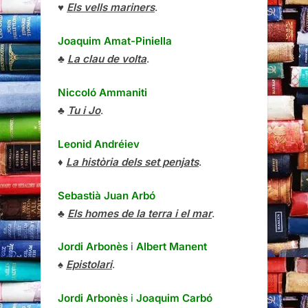
♥
Els vells mariners
.
Joaquim Amat-Piniella
♣
La clau de volta
.
Niccoló Ammaniti
♣
Tu i Jo
.
Leonid Andréiev
♦
La història dels set penjats
.
Sebastià Juan Arbó
♣
Els homes de la terra i el mar
.
Jordi Arbonès
i
Albert Manent
♠
Epistolari
.
Jordi Arbonès
i
Joaquim Carbó