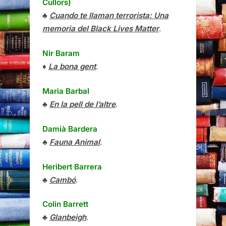
Cullors)
♣
Cuando te llaman terrorista: Una
memoria del Black Lives Matter
.
Nir Baram
♦
La bona gent
.
Maria Barbal
♣
En la pell de l’altre
.
Damià Bardera
♣
Fauna Animal
.
Heribert Barrera
♣
Cambó
.
Colin Barrett
♣
Glanbeigh
.