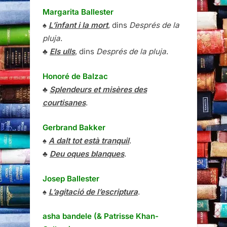
Margarita Ballester
♠
L’infant i la mort
, dins
Després de la
pluja
.
♣
Els ulls
, dins
Després de la pluja
.
Honoré de Balzac
♣
Splendeurs et misères des
courtisanes
.
Gerbrand Bakker
♠
A dalt tot està tranquil
.
♣
Deu oques blanques
.
Josep Ballester
♠
L’agitació de l’escriptura
.
asha bandele (& Patrisse Khan-