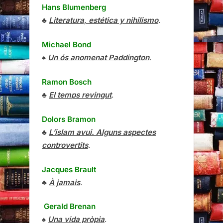
Hans Blumenberg
♣
Literatura, estética y nihilismo
.
Michael Bond
♠
Un ós anomenat Paddington
.
Ramon Bosch
♣
El temps revingut
.
Dolors Bramon
♣
L’islam avui. Alguns aspectes
controvertits
.
Jacques Brault
♣
À jamais
.
Gerald Brenan
♠
Una vida pròpia
.