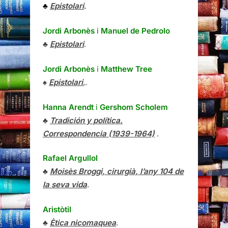
♣
Epistolari
.
Jordi Arbonès
i
Manuel de Pedrolo
♣
Epistolari
.
Jordi Arbonès
i
Matthew Tree
♠
Epistolari
,.
Hanna Arendt
i
Gershom Scholem
♣
Tradición y política.
Correspondencia (1939-1964)
.
Rafael Argullol
♣
Moisès Broggi, cirurgià, l’any 104 de
la seva vida
.
Aristòtil
♣
Ètica nicomaquea
.