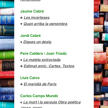
Jaume Cabré
♣
Les incerteses
.
♥
Quan arriba la penombra
.
Jordi Cabré
♠
Digues un desig
.
Pere Calders
i
Joan Triadú
♠
La maleta extraviada
.
♣
Estimat amic. Cartes. Textos
.
Lluís Calvo
♣
El meridià de París
.
Carles Camps Mundó
♠
La mort i la paraula Obra poètica