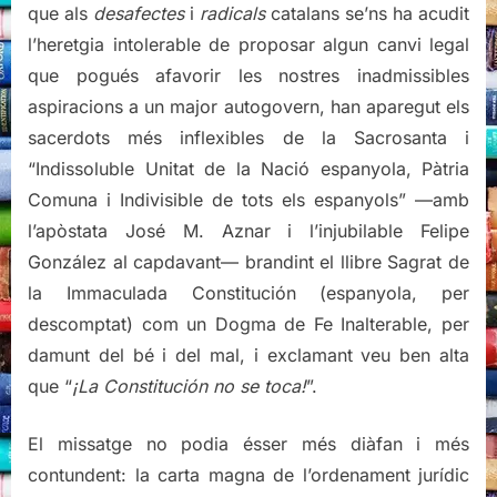
que als
desafectes
i
radicals
catalans se’ns ha acudit
l’heretgia intolerable de proposar algun canvi legal
que pogués afavorir les nostres inadmissibles
aspiracions a un major autogovern, han aparegut els
sacerdots més inflexibles de la Sacrosanta i
“Indissoluble Unitat de la Nació espanyola, Pàtria
Comuna i Indivisible de tots els espanyols” —amb
l’apòstata José M. Aznar i l’injubilable Felipe
González al capdavant— brandint el llibre Sagrat de
la Immaculada Constitución (espanyola, per
descomptat) com un Dogma de Fe Inalterable, per
damunt del bé i del mal, i exclamant veu ben alta
que “
¡La Constitución no se toca!
”.
El missatge no podia ésser més diàfan i més
contundent: la carta magna de l’ordenament jurídic