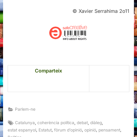
© Xavier Serrahima 2o11
Comparteix
Parlem-ne
Tags:
,
,
,
,
Catalunya
coherència política
debat
diàleg
,
,
,
,
,
estat espanyol
Estatut
fòrum d’opinió
opinió
pensament