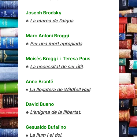
Joseph Brodsky
♣
La marca de l’aigua
.
Marc Antoni Broggi
♣
Per una mort apropiada
.
Moisès Broggi
i
Teresa Pous
♣
La necessitat de ser útil
.
Anne Brontë
♠
La llogatera de Wildfell Hall
.
David Bueno
♣
L’enigma de la llibertat
.
Gesualdo Bufalino
♠
La llum i el dol
.