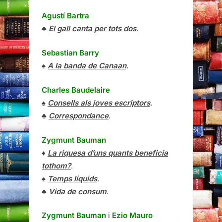
Agustí Bartra
♣
El gall canta per tots dos
.
Sebastian Barry
♠
A la banda de Canaan
.
Charles Baudelaire
♠
Consells als joves escriptors
.
♣
Correspondance
.
Zygmunt Bauman
♦
La riquesa d’uns quants beneficia
tothom?
.
♠
Temps líquids
.
♣
Vida de consum
.
Zygmunt Bauman
i
Ezio Mauro