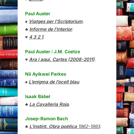
Paul Auster
♠
Viatges per l’Scriptorium
.
♣
Informe de l’interior
.
♥
4 3 2 1
.
Paul Auster
i
J.M. Coetze
♥
Ara i aquí. Cartes (2008-2011)
.
Nii Ayikwei Parkes
♠
L’enigma de l’ocell blau
.
Isaak Bàbel
♣
La Cavalleria Roja
.
Josep-Ramon Bach
♣
L’instint. Obra poètica
1962-1993
.