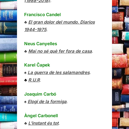
(1988-2018)
.
Francisco Candel
♣
El gran dolor del mundo. Diarios
1944-1975
.
Neus Canyelles
♣
Mai no sé què fer fora de casa
.
Karel Čapek
♠
La guerra de les salamandres
.
♣
R.U.R
.
Joaquim Carbó
♠
Elogi de la formiga
.
Àngel Carbonell
♣
L’instant és tot
.