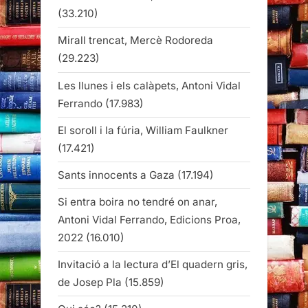
(33.210)
Mirall trencat, Mercè Rodoreda
(29.223)
Les llunes i els calàpets, Antoni Vidal
Ferrando
(17.983)
El soroll i la fúria, William Faulkner
(17.421)
Sants innocents a Gaza
(17.194)
Si entra boira no tendré on anar,
Antoni Vidal Ferrando, Edicions Proa,
2022
(16.010)
Invitació a la lectura d’El quadern gris,
de Josep Pla
(15.859)