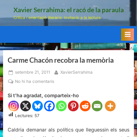
Skip
Xavier Serrahima: el racó de la paraula
to
Crítica i orientació literària: invitació a la lectura.
content
Carme Chacón recobra la memòria
Posted
By
setembre 21, 2011
XavierSerrahima
on
a
No hi ha comentaris
Carme
Si t'ha agradat, comparteix-ho
Chacón
recobra
la
Lectures:
57
memòria
Caldria demanar als polítics que lleguessin els seus