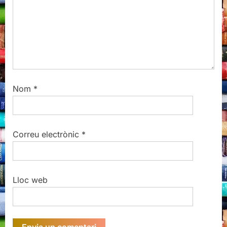
:
Nom
*
Correu electrònic
*
Lloc web