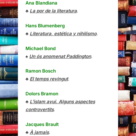
Ana Blandiana
♣
La por de la literatura
.
Hans Blumenberg
♣
Literatura, estética y nihilismo
.
Michael Bond
♠
Un ós anomenat Paddington
.
Ramon Bosch
♣
El temps revingut
.
Dolors Bramon
♣
L’islam avui. Alguns aspectes
controvertits
.
Jacques Brault
♣
À jamais
.