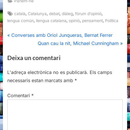
Parlem-ne
Tags:
,
,
,
,
,
català
Catalunya
debat
diàleg
fòrum d’opinió
,
,
,
,
lengua común
llengua catalana
opinió
pensament
Política
Navegació
P
Converses amb Oriol Junqueras, Bernat Ferrer
r
N
Quan cau la nit, Michael Cunningham
d'entrades
e
e
Deixa un comentari
v
x
i
t
L'adreça electrònica no es publicarà.
Els camps
o
P
necessaris estan marcats amb
*
u
o
s
s
Comentari
*
P
t
o
:
s
t