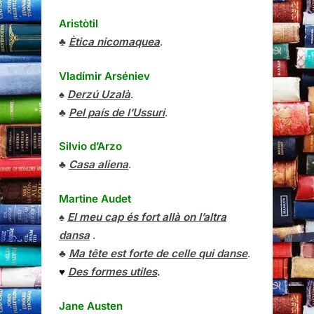
Aristòtil
♣
Ètica nicomaquea
.
Vladímir Arséniev
♠
Derzú Uzalà
.
♣
Pel país de l’Ussuri
.
Silvio d’Arzo
♣
Casa aliena
.
Martine Audet
♠
El meu cap és fort allà on l’altra
dansa
.
♣
Ma tête est forte de celle qui danse
.
♥
Des formes utiles
.
Jane Austen