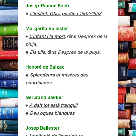
Josep-Ramon Bach
♣
L’instint. Obra poètica
1962-1993
.
Margarita Ballester
♠
L’infant i la mort
, dins
Després de la
pluja
.
♣
Els ulls
, dins
Després de la pluja
.
Honoré de Balzac
♣
Splendeurs et misères des
courtisanes
.
Gerbrand Bakker
♠
A dalt tot està tranquil
.
♣
Deu oques blanques
.
Josep Ballester
♠
L’agitació de l’escriptura
.