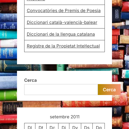
Convocatòries de Premis de Poesia
Diccionari català-valencià-balear
Diccionari de la llengua catalana
Registre de la Propietat Intel·lectual
Cerca
Cerca
setembre 2011
Dl
Dt
Dc
Dj
Dv
Ds
Dg