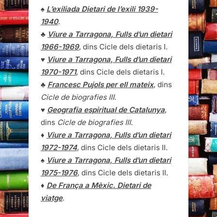
♠
L’exiliada Dietari de l’exili 1939-
1940
.
♣
Viure a Tarragona, Fulls d’un dietari
1966-1969
, dins Cicle dels dietaris I.
♥
Viure a Tarragona, Fulls d’un dietari
1970-1971
, dins Cicle dels dietaris I.
♣
Francesc Pujols per ell mateix
, dins
Cicle de biografies III
.
♥
Geografia espiritual de Catalunya
,
dins
Cicle de biografies III
.
♦
Viure a Tarragona, Fulls d’un dietari
1972-1974
, dins Cicle dels dietaris II.
♠
Viure a Tarragona, Fulls d’un dietari
1975-1976
, dins Cicle dels dietaris II.
♦
De França a Mèxic. Dietari de
viatge
.