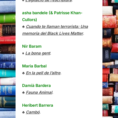
asha bandele (& Patrisse Khan-
Cullors)
♣
Cuando te llaman terrorista: Una
memoria del Black Lives Matter
.
Nir Baram
♦
La bona gent
.
Maria Barbal
♣
En la pell de l’altre
.
Damià Bardera
♣
Fauna Animal
.
Heribert Barrera
♣
Cambó
.