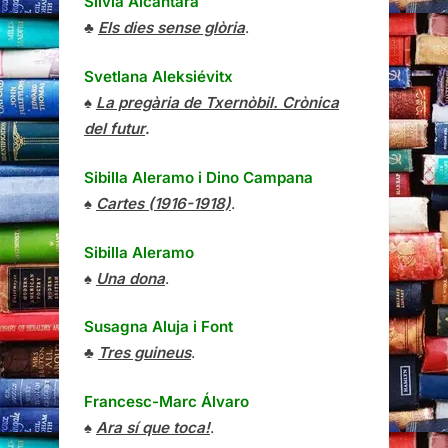
Sílvia Alcàntara
♣
Els dies sense glòria
.
Svetlana Aleksiévitx
♠
La pregària de Txernòbil. Crònica
del futur
.
Sibilla Aleramo
i
Dino Campana
♠
Cartes (1916-1918)
.
Sibilla Aleramo
♠
Una dona
.
Susagna Aluja i Font
♣
Tres guineus
.
Francesc-Marc Álvaro
♠
Ara sí que toca!
.