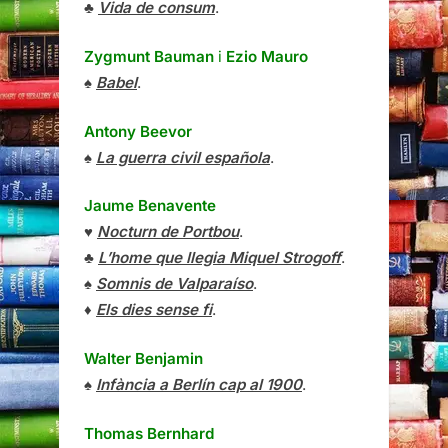
♣
Vida de consum
.
Zygmunt Bauman
i
Ezio Mauro
♠
Babel
.
Antony Beevor
♠
La guerra civil española
.
Jaume Benavente
♥
Nocturn de Portbou
.
♣
L’home que llegia Miquel Strogoff
.
♠
Somnis de Valparaíso
.
♦
Els dies sense fi
.
Walter Benjamin
♠
Infància a Berlín cap al 1900
.
Thomas Bernhard