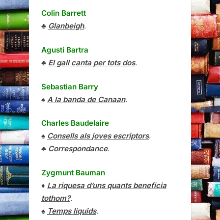
Colin Barrett
♣
Glanbeigh
.
Agustí Bartra
♣
El gall canta per tots dos
.
Sebastian Barry
♠
A la banda de Canaan
.
Charles Baudelaire
♠
Consells als joves escriptors
.
♣
Correspondance
.
Zygmunt Bauman
♦
La riquesa d’uns quants beneficia
tothom?
.
♠
Temps líquids
.