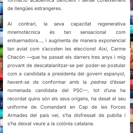
formació acadèmica deficient i sense coneixement
de llengües estrangeres.
Al contrari, la seva capacitat regenerativa
mnemotècnica és tan sensacional com
enlluernadora…, i augmenta de manera exponencial
tan aviat com s’acosten les eleccions! Així, Carme
Chacón —que ha passat els darrers tres anys i mig
provant de descatalanitzar-se per poder-se postular
com a candidata a presidenta del govern espanyol,
havent-se de conformar amb la
pedrea
d’ésser
nomenada candidata del PSC—, tot d’una ha
recordat quins són els seus orígens, ha desat el seu
uniforme de Comandant en Cap de les Forces
Armades del país veí, s’ha disfressat de pubilla i
s’ha deixat veure a la colònia catalana.