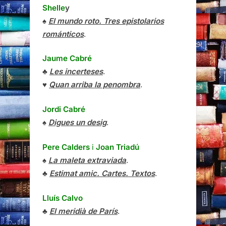
Shelle
y
♠
El mundo roto. Tres epistolarios
románticos
.
Jaume Cabré
♣
Les incerteses
.
♥
Quan arriba la penombra
.
Jordi Cabré
♠
Digues un desig
.
Pere Calders
i
Joan Triadú
♠
La maleta extraviada
.
♣
Estimat amic. Cartes. Textos
.
Lluís Calvo
♣
El meridià de París
.