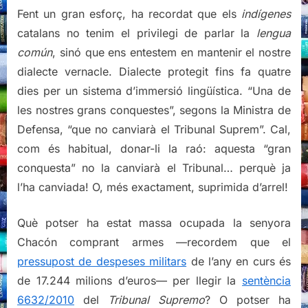
Fent un gran esforç, ha recordat que els
indígenes
catalans no tenim el privilegi de parlar la
lengua
común
, sinó que ens entestem en mantenir el nostre
dialecte vernacle. Dialecte protegit fins fa quatre
dies per un sistema d’immersió lingüística. “Una de
les nostres grans conquestes”, segons la Ministra de
Defensa, “que no canviarà el Tribunal Suprem”. Cal,
com és habitual, donar-li la raó: aquesta “gran
conquesta” no la canviarà el Tribunal… perquè ja
l’ha canviada! O, més exactament, suprimida d’arrel!
Què potser ha estat massa ocupada la senyora
Chacón comprant armes —recordem que el
pressupost de despeses militars
de l’any en curs és
de 17.244 milions d’euros— per llegir la
sentència
6632/2010
del
Tribunal Supremo
? O potser ha