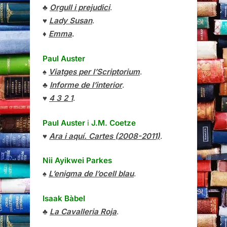
♣
Orgull i prejudici
.
♥
Lady Susan
.
♦
Emma
.
Paul Auster
♠
Viatges per l’Scriptorium
.
♣
Informe de l’interior
.
♥
4 3 2 1
.
Paul Auster
i
J.M. Coetze
♥
Ara i aquí. Cartes (2008-2011)
.
Nii Ayikwei Parkes
♠
L’enigma de l’ocell blau
.
Isaak Bàbel
♣
La Cavalleria Roja
.