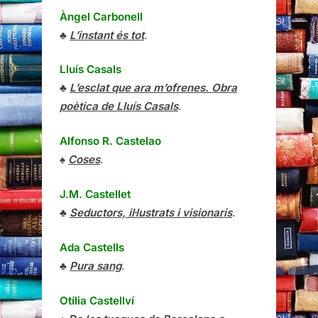
Àngel Carbonell
♣
L’instant és tot
.
Lluís Casals
♣
L’esclat que ara m’ofrenes. Obra
poètica de Lluís Casals
.
Alfonso R. Castelao
♠
Coses
.
J.M. Castellet
♣
Seductors, il·lustrats i visionaris
.
Ada Castells
♣
Pura sang
.
Otília Castellví