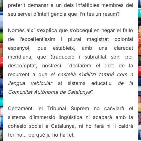
preferit demanar a un dels infal·libles membres del
seu servei d’intel·ligència que li’n fes un resum?
Només així s’explica que s’obcequi en negar el fallo
de l’excel·lentíssim i plural magistrat colonial
espanyol, que estableix, amb una claredat
meridiana, que (traducció i subratllat són, per
descomptat, nostres): “declarem el dret de la
recurrent a que
el castellà s’utilitzi també com a
llengua vehicular
al sistema educatiu
de la
Comunitat Autònoma de Catalunya
”.
Certament, el Tribunal Suprem no canviarà el
sistema d’immersió lingüística ni acabarà amb la
cohesió social a Catalunya, ni ho farà ni li caldrà
fer-ho… perquè ja ho ha fet!