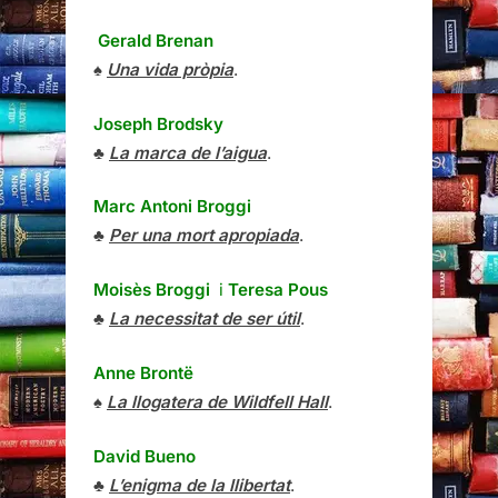
Gerald Brenan
♠
Una vida pròpia
.
Joseph Brodsky
♣
La marca de l’aigua
.
Marc Antoni Broggi
♣
Per una mort apropiada
.
Moisès Broggi
i
Teresa Pous
♣
La necessitat de ser útil
.
Anne Brontë
♠
La llogatera de Wildfell Hall
.
David Bueno
♣
L’enigma de la llibertat
.