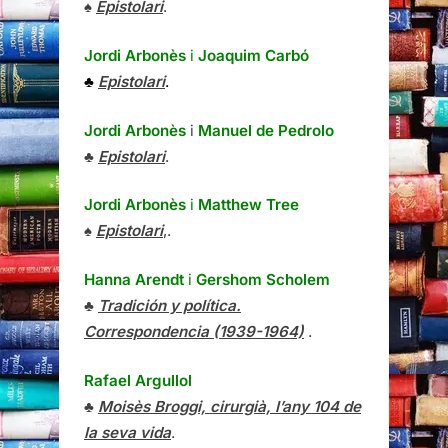
♠
Epistolari
.
Jordi Arbonès
i
Joaquim Carbó
♣
Epistolari
.
Jordi Arbonès
i
Manuel de Pedrolo
♣
Epistolari
.
Jordi Arbonès
i
Matthew Tree
♠
Epistolari
,.
Hanna Arendt
i
Gershom Scholem
♣
Tradición y política.
Correspondencia (1939-1964)
.
Rafael Argullol
♣
Moisès Broggi, cirurgià, l’any 104 de
la seva vida
.