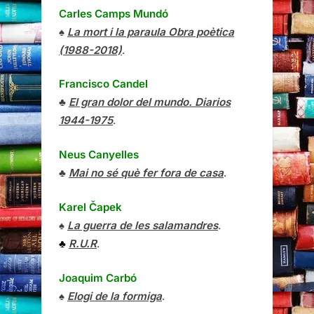
Carles Camps Mundó
♠
La mort i la paraula Obra poètica
(1988-2018)
.
Francisco Candel
♣
El gran dolor del mundo. Diarios
1944-1975
.
Neus Canyelles
♣
Mai no sé què fer fora de casa
.
Karel Čapek
♠
La guerra de les salamandres
.
♣
R.U.R
.
Joaquim Carbó
♠
Elogi de la formiga
.