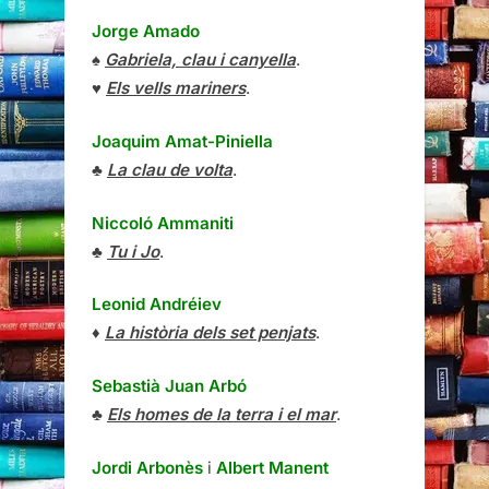
Jorge Amado
♠
Gabriela, clau i canyella
.
♥
Els vells mariners
.
Joaquim Amat-Piniella
♣
La clau de volta
.
Niccoló Ammaniti
♣
Tu i Jo
.
Leonid Andréiev
♦
La història dels set penjats
.
Sebastià Juan Arbó
♣
Els homes de la terra i el mar
.
Jordi Arbonès
i
Albert Manent