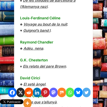
♠
De les txeques de Barcelona a
l’Alemanya nazi
.
Louis-Ferdinand Céline
♣
Voyage au bout de la nuit
.
♥
Guignol’s band I
.
Raymond Chandler
♣
Adéu, nena
.
G.K. Chesterton
♦
Els relats del pare Brown
.
David Cirici
♣
El setè àngel
.
Antoni Clapés
♥
Arbre que s’allunyà
.