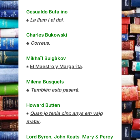
Gesualdo Bufalino
♠
La llum i el dol
.
Charles Bukowski
♣
Correus
.
Mikhaïl Bulgàkov
♠
El Maestro y Margarita
.
Milena Busquets
♣
También esto pasará
.
Howard Butten
♠
Quan jo tenia cinc anys em vaig
matar
.
Lord Byron, John Keats, Mary
&
Percy