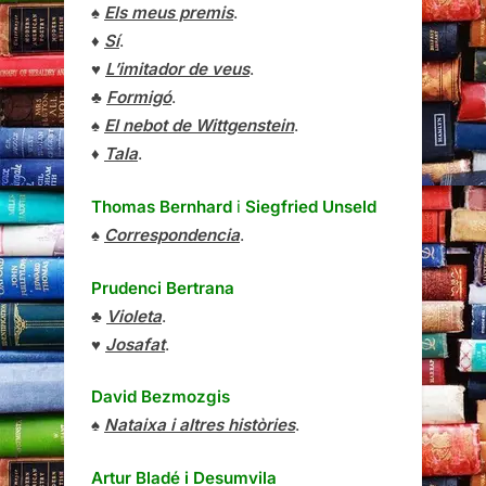
♠
Els meus premis
.
♦
Sí
.
♥
L’imitador de veus
.
♣
Formigó
.
♠
El nebot de Wittgenstein
.
♦
Tala
.
Thomas Bernhard
i
Siegfried Unseld
♠
Correspondencia
.
Prudenci Bertrana
♣
Violeta
.
♥
Josafat
.
David Bezmozgis
♠
Nataixa i altres històries
.
Artur Bladé i Desumvila