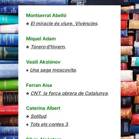
Montserrat Abelló
♣
El miracle és viure. Vivències
.
Miquel Adam
♣
Torero
d’hivern
.
Vasili Aksiónov
♠
Una saga moscovita
.
Ferran Aisa
♣
CNT, la força obrera de Catalunya
.
Caterina Albert
♣
Solitud
.
♠
Tots els contes 3
.