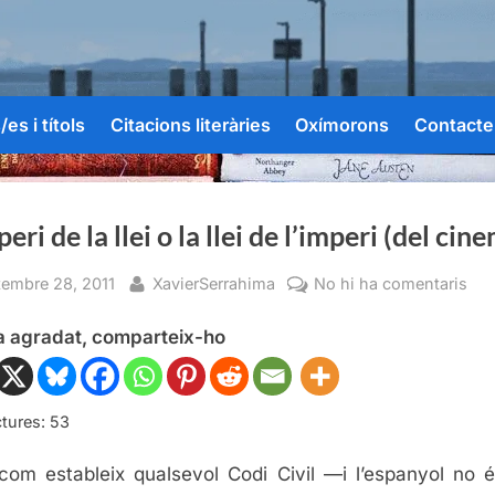
es i títols
Citacions literàries
Oxímorons
Contacte
peri de la llei o la llei de l’imperi (del cin
sted
By
a
tembre 28, 2011
XavierSerrahima
No hi ha comentaris
L’i
ha agradat, comparteix-ho
de
la
llei
o
tures:
53
la
 com estableix qualsevol Codi Civil —i l’espanyol no 
llei