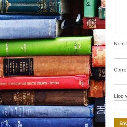
Nom
Corre
Lloc 