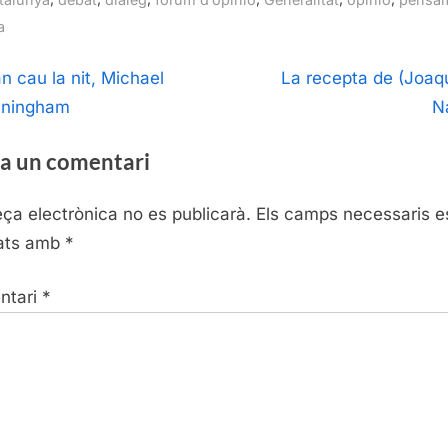
a
egació
N
n cau la nit, Michael
La recepta de (Joaq
e
ningham
N
ntrades
x
a un comentari
t
P
eça electrònica no es publicarà.
Els camps necessaris e
o
ats amb
*
s
t
ntari
*
: