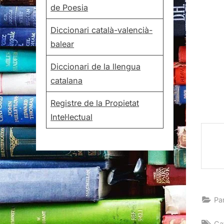
de Poesia
Diccionari català-valencià-
balear
Diccionari de la llengua
catalana
Registre de la Propietat
Intel·lectual
Pa
Ta
Ca