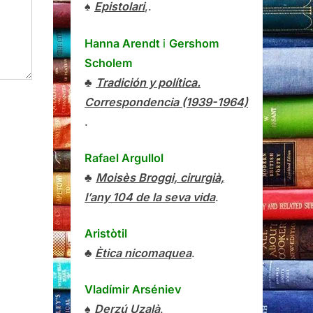
♠
Epistolari
,.
Hanna Arendt
i
Gershom
Scholem
♣
Tradición y política.
Correspondencia (1939-1964)
.
Rafael Argullol
♣
Moisès Broggi, cirurgià,
l’any 104 de la seva vida
.
Aristòtil
♣
Ètica nicomaquea
.
Vladímir Arséniev
♠
Derzú Uzalà
.