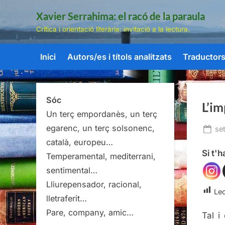
Skip
Xavier Serrahima: el racó de la paraula
to
Crítica i orientació literària: invitació a la lectura.
content
Inici
Autors/es i títols analitzats
Traductors/
Sóc
L’im
Un terç empordanès, un terç
egarenc, un terç solsonenc,
Po
se
on
català, europeu…
Si t'
Temperamental, mediterrani,
sentimental…
Lliurepensador, racional,
Lec
lletraferit…
Pare, company, amic…
Tal i