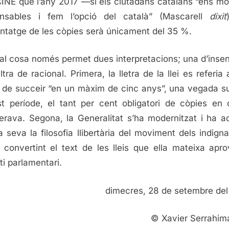
INE que l’any 2017 —si els ciutadans catalans “ens m
onsables i fem l’opció del català” (Mascarell
dixit
ntatge de les còpies serà únicament del 35 %.
al cosa només permet dues interpretacions; una d’insen
ltra de racional. Primera, la lletra de la llei es referia 
 de succeir “en un màxim de cinc anys”, una vegada s
t període, el tant per cent obligatori de còpies en 
iberava. Segona, la Generalitat s’ha modernitzat i ha a
 seva la filosofia llibertària del moviment dels indigna
 convertint el text de les lleis que ella mateixa apr
ti parlamentari.
dimecres, 28 de setembre de
© Xavier Serrahim