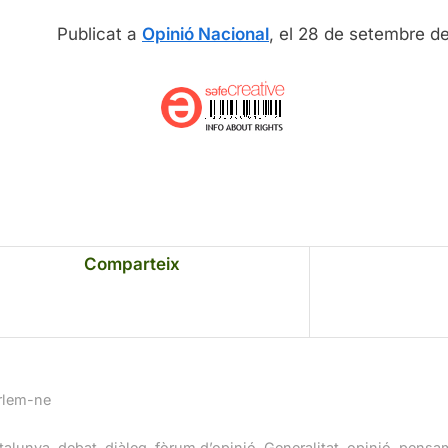
Publicat a
Opinió Nacional
, el 28 de setembre de
Comparteix
rlem-ne
gs:
,
,
,
,
,
,
talunya
debat
diàleg
fòrum d’opinió
Generalitat
opinió
pensa