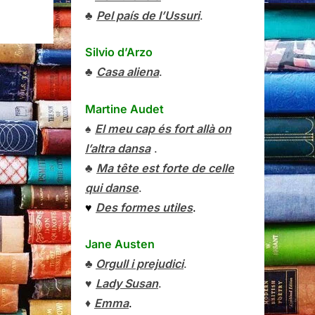
♣
Pel país de l’Ussuri
.
Silvio d’Arzo
♣
Casa aliena
.
Martine Audet
♠
El meu cap és fort allà on
l’altra dansa
.
♣
Ma tête est forte de celle
qui danse
.
♥
Des formes utiles
.
Jane Austen
♣
Orgull i prejudici
.
♥
Lady Susan
.
♦
Emma
.