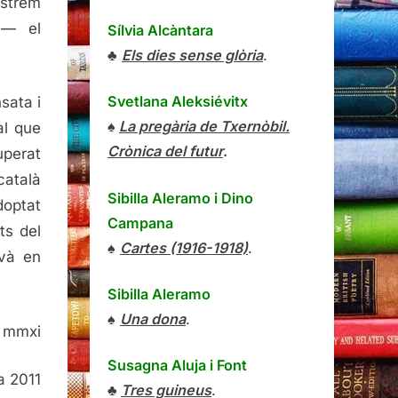
ostrem
)— el
Sílvia Alcàntara
♣
Els dies sense glòria
.
Svetlana Aleksiévitx
sata i
♠
La pregària de Txernòbil.
al que
Crònica del futur
.
uperat
català
Sibilla Aleramo
i
Dino
doptat
Campana
ts del
♠
Cartes (1916-1918)
.
ovà en
Sibilla Aleramo
♠
Una dona
.
l mmxi
Susagna Aluja i Font
a 2011
♣
Tres guineus
.