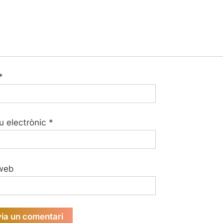
*
u electrònic
*
web