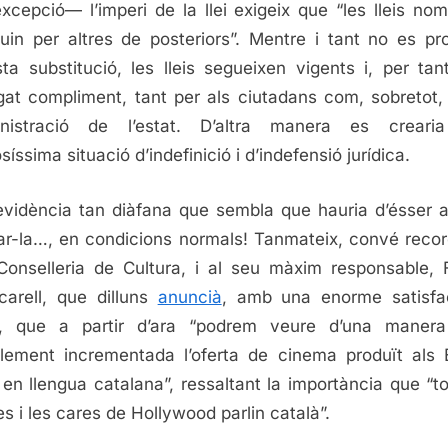
de
xcepció— l’imperi de la llei exigeix que “les lleis no
l’im
uin per altres de posteriors”. Mentre i tant no es pr
(de
ta substitució, les lleis segueixen vigents i, per tan
cin
igat compliment, tant per als ciutadans com, sobretot,
ministració de l’estat. D’altra manera es creari
osíssima situació d’indefinició i d’indefensió jurídica.
vidència tan diàfana que sembla que hauria d’ésser 
rar-la…, en condicions normals! Tanmateix, convé recor
Conselleria de Cultura, i al seu màxim responsable, 
arell, que dilluns
anuncià
, amb una enorme satisfa
ll, que a partir d’ara “podrem veure d’una manera
lement incrementada l’oferta de cinema produït als 
 en llengua catalana”, ressaltant la importància que “to
tes i les cares de Hollywood parlin català”.