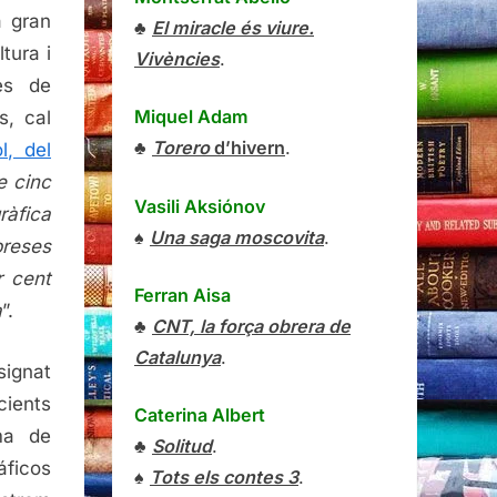
a gran
♣
El miracle és viure.
tura i
Vivències
.
es de
Miquel Adam
s, cal
♣
Torero
d’hivern
.
l, del
e cinc
Vasili Aksiónov
àfica
♠
Una saga moscovita
.
reses
r cent
Ferran Aisa
a
”.
♣
CNT, la força obrera de
Catalunya
.
signat
ients
Caterina Albert
ma de
♣
Solitud
.
áficos
♠
Tots els contes 3
.