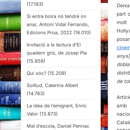
(17.193)
Deixa
part 
Si entra boira no tendré on
molt
anar, Antoni Vidal Ferrando,
Holly
Edicions Proa, 2022
(16.010)
posa
Invitació a la lectura d’El
cine
quadern gris, de Josep Pla
anys
(15.858)
dobl
distr
Qui sóc?
(15.209)
de to
Solitud, Caterina Albert
(14.763)
Artic
La idea de l’emigrant, Enric
amb 
Valor
(13.873)
naci
Catal
Mal d’escola, Daniel Pennac