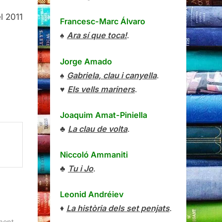
l 2011
Francesc-Marc Álvaro
♠
Ara sí que toca!
.
Jorge Amado
♠
Gabriela, clau i canyella
.
♥
Els vells mariners
.
Joaquim Amat-Piniella
♣
La clau de volta
.
Niccoló Ammaniti
♣
Tu i Jo
.
Leonid Andréiev
♦
La història dels set penjats
.
,
ment