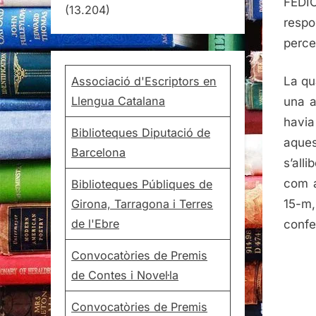
FEDIC
(13.204)
resp
perce
Associació d'Escriptors en
La qu
Llengua Catalana
una a
havia
Biblioteques Diputació de
aques
Barcelona
s’all
com a
Biblioteques Públiques de
Girona, Tarragona i Terres
15-m,
de l'Ebre
confe
Convocatòries de Premis
de Contes i Novel·la
Convocatòries de Premis