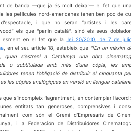
nt de banda —que ja és molt deixar— el fet que un
de les pel·lícules nord-americanes tenen ben poc de cul
 d’espectacle, i que no seran “artistes i les car
wood” els que “parlin català”, sinó els seus doblador
r esment en el fet que la
llei 20/2010, de 7 de julio
ma
, en el seu article 18, estableix que
“[En un màxim d
], quan s’estreni a Catalunya una obra cinematogr
ada o subtitulada amb més d’una còpia, les emp
ibuïdores tenen l’obligació de distribuir el cinquanta pe
tes les còpies analògiques en versió en llengua catalan
le que s’incompleix flagrantment, en contemplar l’acord 
unes entitats tan generoses, comprensives i consc
onalment com són el Gremi d’Empresaris de Cine
unya, i la Federación de Distribuidores Cinematogr