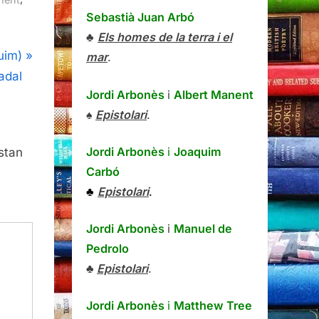
Sebastià Juan Arbó
♣
Els homes de la terra i el
uim)
mar
.
adal
Jordi Arbonès
i
Albert Manent
♠
Epistolari
.
Jordi Arbonès
i
Joaquim
stan
Carbó
♣
Epistolari
.
Jordi Arbonès
i
Manuel de
Pedrolo
♣
Epistolari
.
Jordi Arbonès
i
Matthew Tree