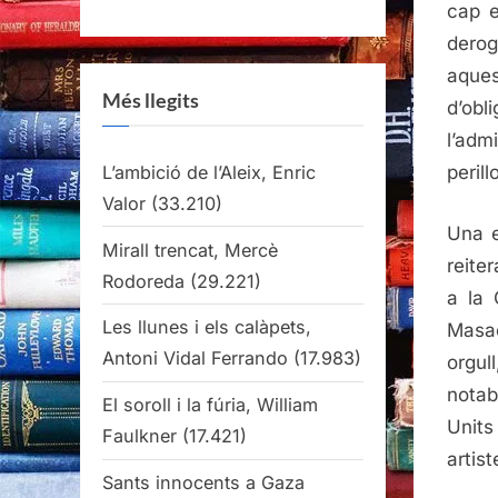
cap e
derog
aques
Més llegits
d’obl
l’ad
L’ambició de l’Aleix, Enric
perill
Valor
(33.210)
Una e
Mirall trencat, Mercè
reite
Rodoreda
(29.221)
a la 
Les llunes i els calàpets,
Masac
Antoni Vidal Ferrando
(17.983)
orgu
notab
El soroll i la fúria, William
Units
Faulkner
(17.421)
artis
Sants innocents a Gaza