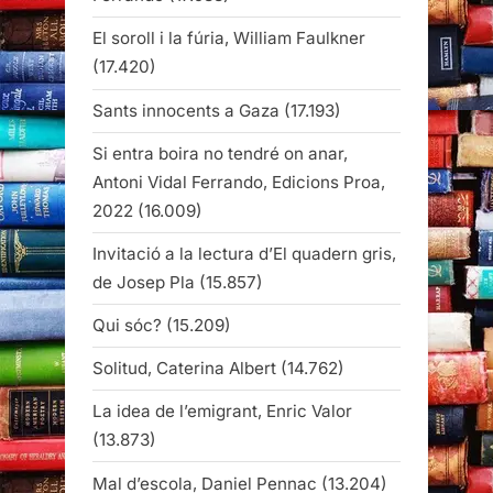
El soroll i la fúria, William Faulkner
(17.420)
Sants innocents a Gaza
(17.193)
Si entra boira no tendré on anar,
Antoni Vidal Ferrando, Edicions Proa,
2022
(16.009)
Invitació a la lectura d’El quadern gris,
de Josep Pla
(15.857)
Qui sóc?
(15.209)
Solitud, Caterina Albert
(14.762)
La idea de l’emigrant, Enric Valor
(13.873)
Mal d’escola, Daniel Pennac
(13.204)