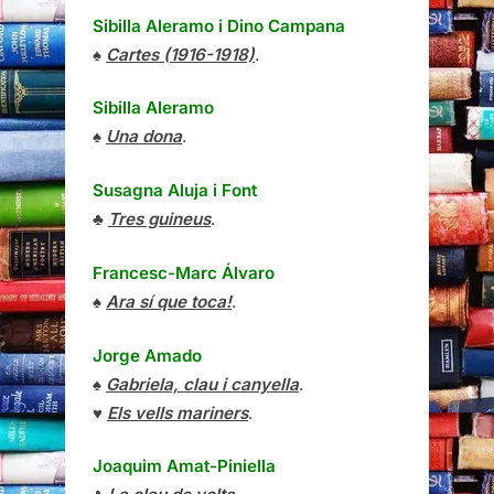
Sibilla Aleramo
i
Dino Campana
♠
Cartes (1916-1918)
.
Sibilla Aleramo
♠
Una dona
.
Susagna Aluja i Font
♣
Tres guineus
.
Francesc-Marc Álvaro
♠
Ara sí que toca!
.
Jorge Amado
♠
Gabriela, clau i canyella
.
♥
Els vells mariners
.
Joaquim Amat-Piniella