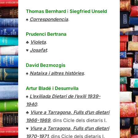
Thomas Bernhard
i
Siegfried Unseld
♠
Correspondencia
.
Prudenci Bertrana
♣
Violeta
.
♥
Josafat
.
David Bezmozgis
♠
Nataixa i altres històries
.
Artur Bladé i Desumvila
♠
L’exiliada Dietari de l’exili 1939-
1940
.
♣
Viure a Tarragona, Fulls d’un dietari
1966-1969
, dins Cicle dels dietaris I.
♥
Viure a Tarragona, Fulls d’un dietari
1970-1971
, dins Cicle dels dietaris I.