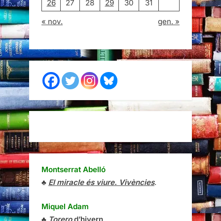
26
27
28
29
30
31
« nov.
gen. »
Montserrat Abelló
♣
El miracle és viure. Vivències
.
Miquel Adam
♣
Torero
d’hivern
.