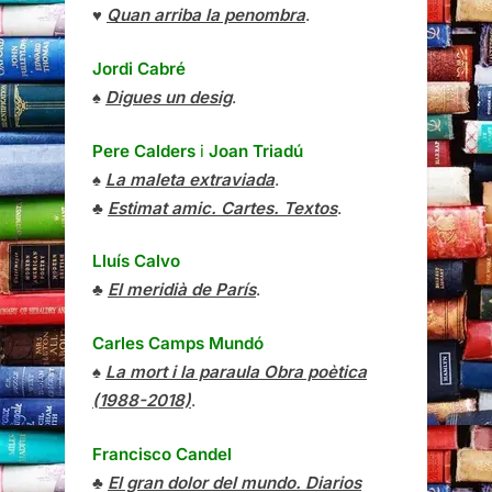
♥
Quan arriba la penombra
.
Jordi Cabré
♠
Digues un desig
.
Pere Calders
i
Joan Triadú
♠
La maleta extraviada
.
♣
Estimat amic. Cartes. Textos
.
Lluís Calvo
♣
El meridià de París
.
Carles Camps Mundó
♠
La mort i la paraula Obra poètica
(1988-2018)
.
Francisco Candel
♣
El gran dolor del mundo. Diarios