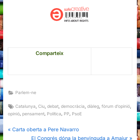
Comparteix
Parlem-ne
Tags:
,
,
,
,
,
,
Catalunya
Ciu
debat
democràcia
diàleg
fòrum d’opinió
,
,
,
,
opinió
pensament
Política
PP
PsoE
Navegació
P
Carta oberta a Pere Navarro
r
N
El Congrés dóna la benvinguda a Amaiur