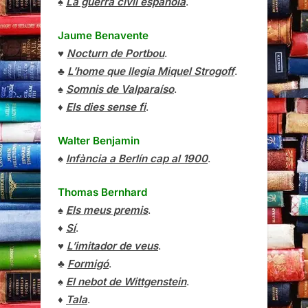
♠
La guerra civil española
.
Jaume Benavente
♥
Nocturn de Portbou
.
♣
L’home que llegia Miquel Strogoff
.
♠
Somnis de Valparaíso
.
♦
Els dies sense fi
.
Walter Benjamin
♠
Infància a Berlín cap al 1900
.
Thomas Bernhard
♠
Els meus premis
.
♦
Sí
.
♥
L’imitador de veus
.
♣
Formigó
.
♠
El nebot de Wittgenstein
.
♦
Tala
.