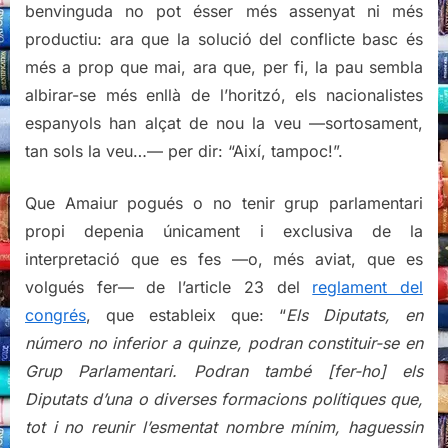
benvinguda no pot ésser més assenyat ni més
productiu: ara que la solució del conflicte basc és
més a prop que mai, ara que, per fi, la pau sembla
albirar-se més enllà de l’horitzó, els nacionalistes
espanyols han alçat de nou la veu —sortosament,
tan sols la veu…— per dir: “Així, tampoc!”.
Que Amaiur pogués o no tenir grup parlamentari
propi depenia únicament i exclusiva de la
interpretació que es fes —o, més aviat, que es
volgués fer— de l’article 23 del
reglament del
congrés
, que estableix que: “
Els Diputats, en
número no inferior a quinze, podran constituir-se en
Grup Parlamentari. Podran també [fer-ho] els
Diputats d’una o diverses formacions polítiques que,
tot i no reunir l’esmentat nombre mínim, haguessin