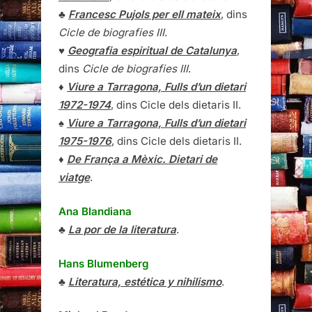
♣
Francesc Pujols per ell mateix
, dins
Cicle de biografies III
.
♥
Geografia espiritual de Catalunya
,
dins
Cicle de biografies III
.
♦
Viure a Tarragona, Fulls d’un dietari
1972-1974
, dins Cicle dels dietaris II.
♠
Viure a Tarragona, Fulls d’un dietari
1975-1976
, dins Cicle dels dietaris II.
♦
De França a Mèxic. Dietari de
viatge
.
Ana Blandiana
♣
La por de la literatura
.
Hans Blumenberg
♣
Literatura, estética y nihilismo
.