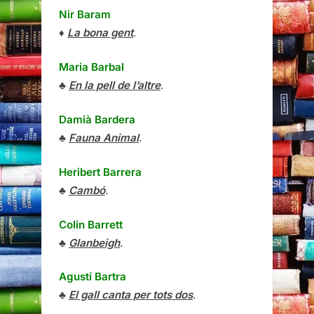
Nir Baram
♦
La bona gent
.
Maria Barbal
♣
En la pell de l’altre
.
Damià Bardera
♣
Fauna Animal
.
Heribert Barrera
♣
Cambó
.
Colin Barrett
♣
Glanbeigh
.
Agustí Bartra
♣
El gall canta per tots dos
.