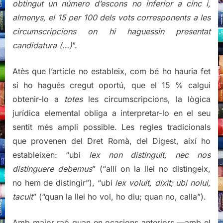
obtingut un número d’escons no inferior a cinc i,
almenys, el 15 per 100 dels vots corresponents a les
circumscripcions on hi haguessin presentat
candidatura (…)
”.
Atès que l’article no estableix, com bé ho hauria fet
si ho hagués cregut oportú, que el 15 % calgui
obtenir-lo a
totes
les circumscripcions, la lògica
jurídica elemental obliga a interpretar-lo en el seu
sentit més ampli possible. Les regles tradicionals
que provenen del Dret Romà, del Digest, així ho
estableixen: “ubi
lex non distinguit, nec nos
distinguere debemus
” (“allí on la llei no distingeix,
no hem de distingir”), “ubi
lex voluit, dixit; ubi nolui,
tacuit
” (“quan la llei ho vol, ho diu; quan no, calla”).
Amb major raó quan en ocasions anteriors —amb el