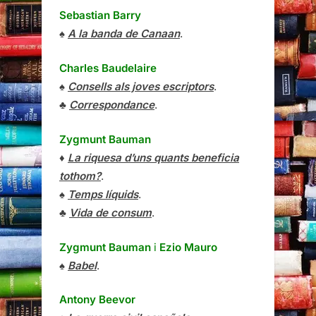
Sebastian Barry
♠
A la banda de Canaan
.
Charles Baudelaire
♠
Consells als joves escriptors
.
♣
Correspondance
.
Zygmunt Bauman
♦
La riquesa d’uns quants beneficia
tothom?
.
♠
Temps líquids
.
♣
Vida de consum
.
Zygmunt Bauman
i
Ezio Mauro
♠
Babel
.
Antony Beevor