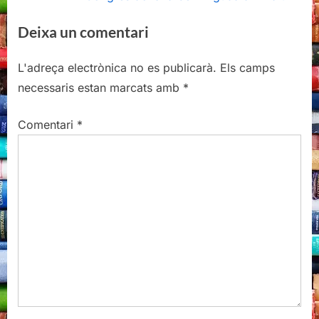
d'entrades
e
e
Deixa un comentari
v
x
i
t
L'adreça electrònica no es publicarà.
Els camps
o
P
necessaris estan marcats amb
*
u
o
s
s
Comentari
*
P
t
o
:
s
t
: