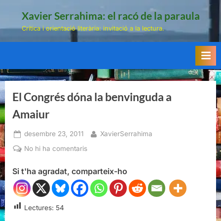
Skip
Xavier Serrahima: el racó de la paraula
to
Crítica i orientació literària: invitació a la lectura.
content
El Congrés dóna la benvinguda a
Amaiur
Posted
By
desembre 23, 2011
XavierSerrahima
on
a
No hi ha comentaris
El
Si t'ha agradat, comparteix-ho
Congrés
dóna
la
benvinguda
Lectures:
54
a