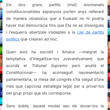
Amaiur
Els dos grans partits (mal) anomenats
constitucionalistes espanyols porten anys reiterant
de manera obsessiva que a Euskadi no hi podria
haver mai democràcia fins que Eta no es dissolgués
i l’esquerra abertzale s’adaptés a la
Llei de partits
polítics
que crearen
ad hoc
.
Quan això ha succeït i Amaiur —malgrat la
temptativa d’il·legalitzar-los
preventivament
, que
acordà el
Tribunal Supremo
però anul·là el
Constitucional— ha aconseguit representació
parlamentària, la mesa del congrés s’ha valgut d’una
més que capciosa estratègia legal per a privar-los
del grup propi que els corresponia.
Sens dubte, aquest model seu de donar-los la