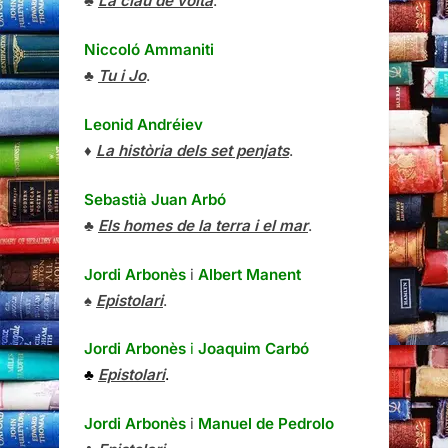
♣
La clau de volta
.
Niccoló Ammaniti
♣
Tu i Jo
.
Leonid Andréiev
♦
La història dels set penjats
.
Sebastià Juan Arbó
♣
Els homes de la terra i el mar
.
Jordi Arbonès
i
Albert Manent
♠
Epistolari
.
Jordi Arbonès
i
Joaquim Carbó
♣
Epistolari
.
Jordi Arbonès
i
Manuel de Pedrolo