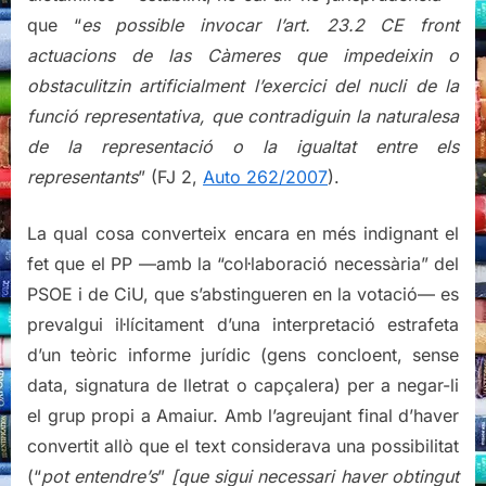
que “
es possible invocar l’art. 23.2 CE front
actuacions de las Càmeres que impedeixin o
obstaculitzin artificialment l’exercici del nucli de la
funció representativa, que contradiguin la naturalesa
de la representació o la igualtat entre els
representants
” (FJ 2,
Auto 262/2007
).
La qual cosa converteix encara en més indignant el
fet que el PP —amb la “col·laboració necessària” del
PSOE i de CiU, que s’abstingueren en la votació— es
prevalgui il·lícitament d’una interpretació estrafeta
d’un teòric informe jurídic (gens concloent, sense
data, signatura de lletrat o capçalera) per a negar-li
el grup propi a Amaiur. Amb l’agreujant final d’haver
convertit allò que el text considerava una possibilitat
(“
pot entendre’s
”
[que sigui necessari haver obtingut