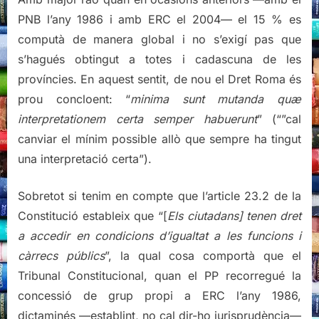
PNB l’any 1986 i amb ERC el 2004— el 15 % es
computà de manera global i no s’exigí pas que
s’hagués obtingut a totes i cadascuna de les
províncies. En aquest sentit, de nou el Dret Roma és
prou concloent: “
minima sunt mutanda quæ
interpretationem certa semper habuerunt
” (“”cal
canviar el mínim possible allò que sempre ha tingut
una interpretació certa”).
Sobretot si tenim en compte que l’article 23.2 de la
Constitució estableix que “[
Els ciutadans] tenen dret
a accedir en condicions d’igualtat a les funcions i
càrrecs públics
”, la qual cosa comportà que el
Tribunal Constitucional, quan el PP recorregué la
concessió de grup propi a ERC l’any 1986,
dictaminés —establint, no cal dir-ho jurisprudència—