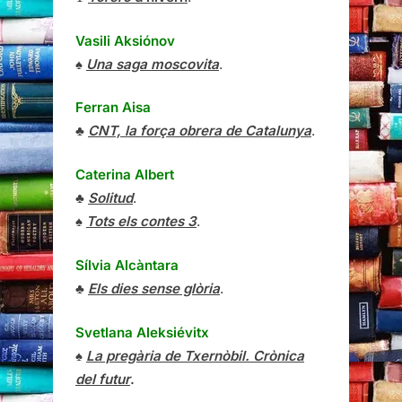
Vasili Aksiónov
♠
Una saga moscovita
.
Ferran Aisa
♣
CNT, la força obrera de Catalunya
.
Caterina Albert
♣
Solitud
.
♠
Tots els contes 3
.
Sílvia Alcàntara
♣
Els dies sense glòria
.
Svetlana Aleksiévitx
♠
La pregària de Txernòbil. Crònica
del futur
.