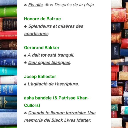
♣
Els ulls
, dins
Després de la pluja
.
Honoré de Balzac
♣
Splendeurs et misères des
courtisanes
.
Gerbrand Bakker
♠
A dalt tot està tranquil
.
♣
Deu oques blanques
.
Josep Ballester
♠
L’agitació de l’escriptura
.
asha bandele (& Patrisse Khan-
Cullors)
♣
Cuando te llaman terrorista: Una
memoria del Black Lives Matter
.