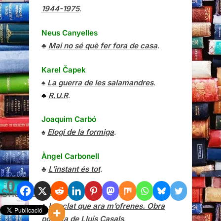
1944-1975
.
Neus Canyelles
♣
Mai no sé què fer fora de casa
.
Karel Čapek
♠
La guerra de les salamandres
.
♣
R.U.R
.
Joaquim Carbó
♠
Elogi de la formiga
.
Àngel Carbonell
♣
L’instant és tot
.
0
Shares
Lluís Casals
♣
L’esclat que ara m’ofrenes. Obra
poètica de Lluís Casals
.