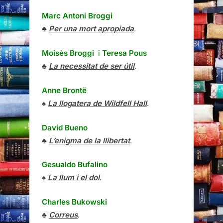
Marc Antoni Broggi
♣
Per una mort apropiada
.
Moisès Broggi
i
Teresa Pous
♣
La necessitat de ser útil
.
Anne Brontë
♠
La llogatera de Wildfell Hall
.
David Bueno
♣
L’enigma de la llibertat
.
Gesualdo Bufalino
♠
La llum i el dol
.
Charles Bukowski
♣
Correus
.