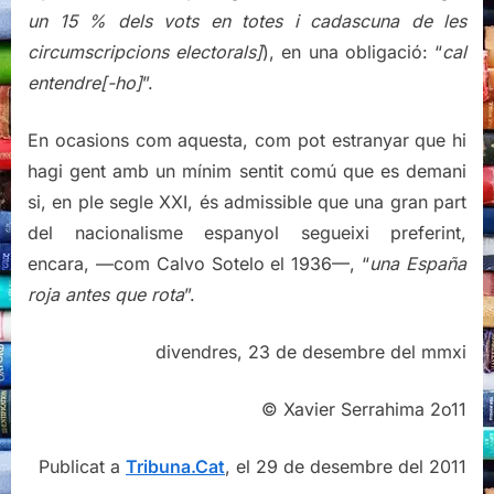
un 15 % dels vots en totes i cadascuna de les
circumscripcions electorals]
), en una obligació: “
cal
entendre[-ho]
”.
En ocasions com aquesta, com pot estranyar que hi
hagi gent amb un mínim sentit comú que es demani
si, en ple segle XXI, és admissible que una gran part
del nacionalisme espanyol segueixi preferint,
encara, —com Calvo Sotelo el 1936—, “
una España
roja antes que rota
”.
divendres, 23 de desembre del mmxi
© Xavier Serrahima 2o11
Publicat a
Tribuna.Cat
, el 29 de desembre del 2011