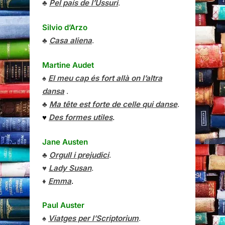
♣
Pel país de l’Ussuri
.
Silvio d’Arzo
♣
Casa aliena
.
Martine Audet
♠
El meu cap és fort allà on l’altra
dansa
.
♣
Ma tête est forte de celle qui danse
.
♥
Des formes utiles
.
Jane Austen
♣
Orgull i prejudici
.
♥
Lady Susan
.
♦
Emma
.
Paul Auster
♠
Viatges per l’Scriptorium
.