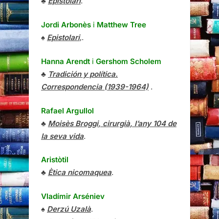
♣
Epistolari
.
Jordi Arbonès
i
Matthew Tree
♠
Epistolari
,.
Hanna Arendt
i
Gershom Scholem
♣
Tradición y política.
Correspondencia (1939-1964)
.
Rafael Argullol
♣
Moisès Broggi, cirurgià, l’any 104 de
la seva vida
.
Aristòtil
♣
Ètica nicomaquea
.
Vladímir Arséniev
♠
Derzú Uzalà
.