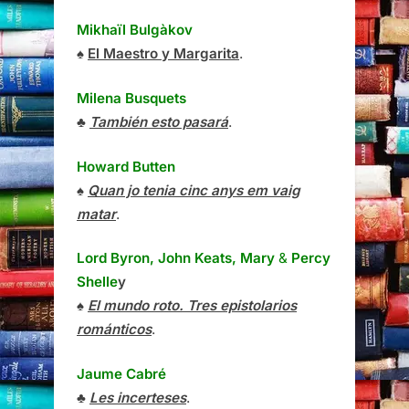
Mikhaïl Bulgàkov
♠
El Maestro y Margarita
.
Milena Busquets
♣
También esto pasará
.
Howard Butten
♠
Quan jo tenia cinc anys em vaig
matar
.
Lord Byron, John Keats, Mary
&
Percy
Shelle
y
♠
El mundo roto. Tres epistolarios
románticos
.
Jaume Cabré
♣
Les incerteses
.