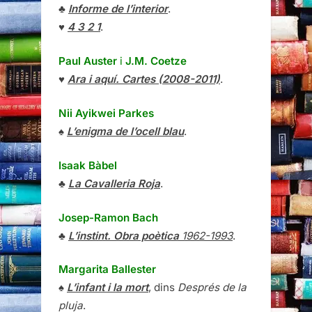
♣
Informe de l’interior
.
♥
4 3 2 1
.
Paul Auster
i
J.M. Coetze
♥
Ara i aquí. Cartes (2008-2011)
.
Nii Ayikwei Parkes
♠
L’enigma de l’ocell blau
.
Isaak Bàbel
♣
La Cavalleria Roja
.
Josep-Ramon Bach
♣
L’instint. Obra poètica
1962-1993
.
Margarita Ballester
♠
L’infant i la mort
, dins
Després de la
pluja
.