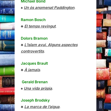
Michael Bond
♠
Un ós anomenat Paddington
.
Ramon Bosch
♣
El temps revingut
.
Dolors Bramon
♣
L’islam avui. Alguns aspectes
controvertits
.
Jacques Brault
♣
À jamais
.
Gerald Brenan
♠
Una vida pròpia
.
Joseph Brodsky
♣
La marca de l’aigua
.