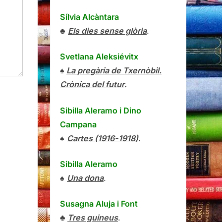
Sílvia Alcàntara
♣
Els dies sense glòria
.
Svetlana Aleksiévitx
♠
La pregària de Txernòbil.
Crònica del futur
.
Sibilla Aleramo
i
Dino
Campana
♠
Cartes (1916-1918)
.
Sibilla Aleramo
♠
Una dona
.
Susagna Aluja i Font
♣
Tres guineus
.