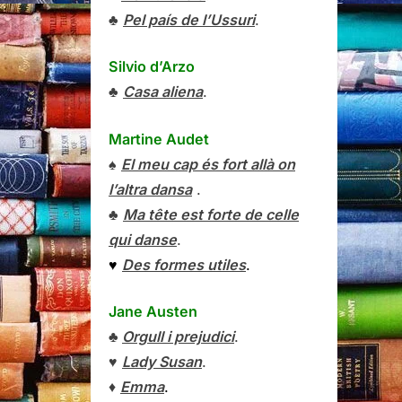
♣
Pel país de l’Ussuri
.
Silvio d’Arzo
♣
Casa aliena
.
Martine Audet
♠
El meu cap és fort allà on
l’altra dansa
.
♣
Ma tête est forte de celle
qui danse
.
♥
Des formes utiles
.
Jane Austen
♣
Orgull i prejudici
.
♥
Lady Susan
.
♦
Emma
.