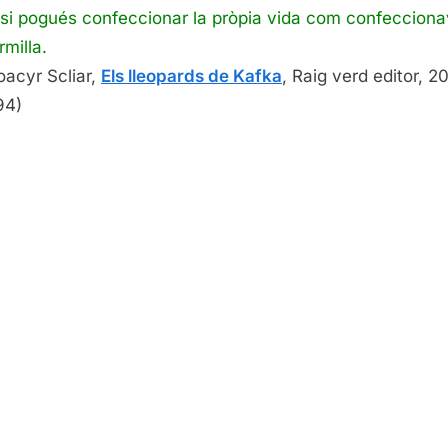
 si pogués confeccionar la pròpia vida com confeccion
de
Mo
rmilla.
Sc
acyr Scliar,
Els lleopards de Kafka
, Raig verd editor, 2
94)