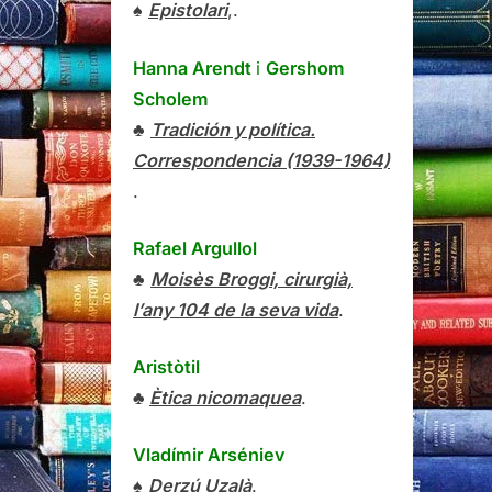
♠
Epistolari
,.
Hanna Arendt
i
Gershom
Scholem
♣
Tradición y política.
Correspondencia (1939-1964)
.
Rafael Argullol
♣
Moisès Broggi, cirurgià,
l’any 104 de la seva vida
.
Aristòtil
♣
Ètica nicomaquea
.
Vladímir Arséniev
♠
Derzú Uzalà
.