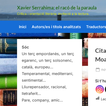
Skip
Xavier Serrahima: el racó de la paraula
to
Crítica i orientació literària: invitació a la lectura.
content
Inici
Autors/es i títols analitzats
Traductors/
Sóc
Cita
Un terç empordanès, un terç
Moa
egarenc, un terç solsonenc,
català, europeu…
Po
no
Temperamental, mediterrani,
on
sentimental…
Si t'
Lliurepensador, racional,
lletraferit…
Lec
Pare, company, amic…