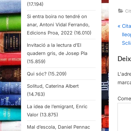
(17.194)
Cit
Si entra boira no tendré on
anar, Antoni Vidal Ferrando,
Nav
P
Cita
Edicions Proa, 2022
(16.010)
r
lle
d'e
e
Scli
Invitació a la lectura d’El
v
quadern gris, de Josep Pla
Deix
i
(15.859)
o
Qui sóc?
(15.209)
L'adr
u
marc
s
Solitud, Caterina Albert
P
(14.763)
Come
o
La idea de l’emigrant, Enric
s
Valor
(13.875)
t
Mal d’escola, Daniel Pennac
: