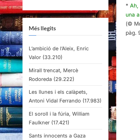
*
Ah,
una a
(© Mo
Més llegits
pàg. 
L’ambició de l’Aleix, Enric
Valor
(33.210)
Mirall trencat, Mercè
Rodoreda
(29.222)
Les llunes i els calàpets,
Antoni Vidal Ferrando
(17.983)
El soroll i la fúria, William
Faulkner
(17.421)
Sants innocents a Gaza