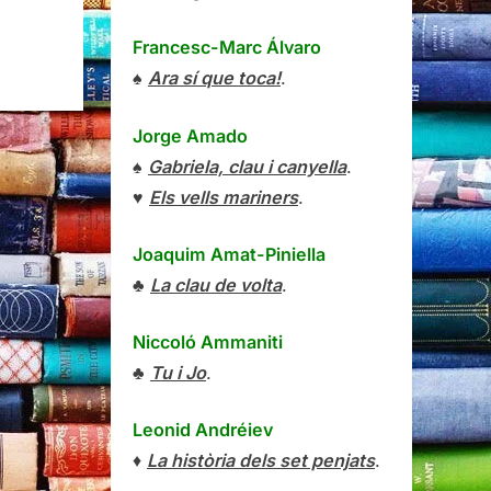
Francesc-Marc Álvaro
♠
Ara sí que toca!
.
Jorge Amado
♠
Gabriela, clau i canyella
.
♥
Els vells mariners
.
Joaquim Amat-Piniella
♣
La clau de volta
.
Niccoló Ammaniti
♣
Tu i Jo
.
Leonid Andréiev
♦
La història dels set penjats
.