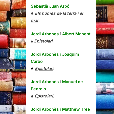
Sebastià Juan Arbó
♣
Els homes de la terra i el
mar
.
Jordi Arbonès
i
Albert Manent
♠
Epistolari
.
Jordi Arbonès
i
Joaquim
Carbó
♣
Epistolari
.
Jordi Arbonès
i
Manuel de
Pedrolo
♣
Epistolari
.
Jordi Arbonès
i
Matthew Tree