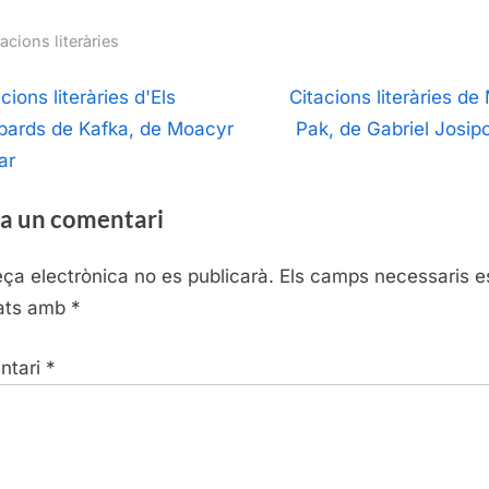
acions literàries
egació
N
cions literàries d'Els
Citacions literàries de
e
opards de Kafka, de Moacyr
Pak, de Gabriel Josipo
ntrades
x
ar
t
a un comentari
P
o
eça electrònica no es publicarà.
Els camps necessaris e
s
ats amb
*
t
:
ntari
*