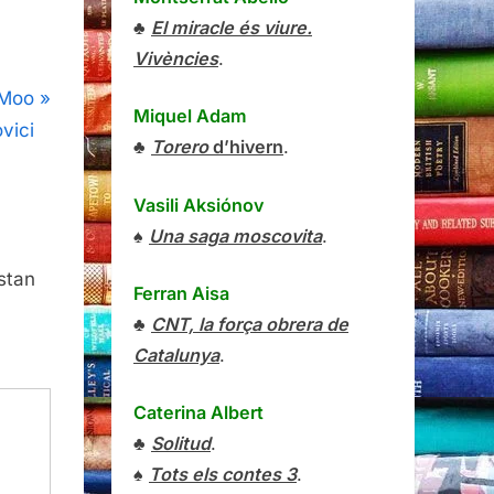
♣
El miracle és viure.
Vivències
.
 Moo
Miquel Adam
vici
♣
Torero
d’hivern
.
Vasili Aksiónov
♠
Una saga moscovita
.
stan
Ferran Aisa
♣
CNT, la força obrera de
Catalunya
.
Caterina Albert
♣
Solitud
.
♠
Tots els contes 3
.