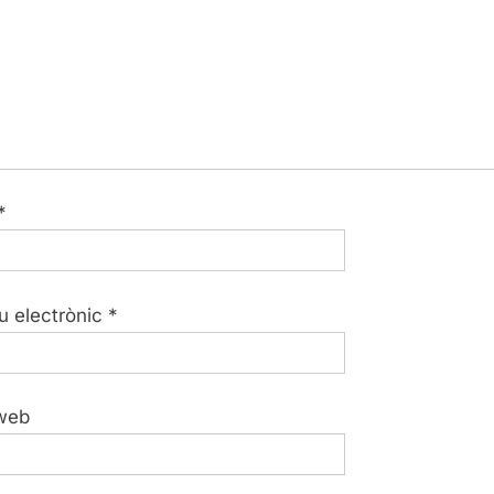
*
u electrònic
*
web