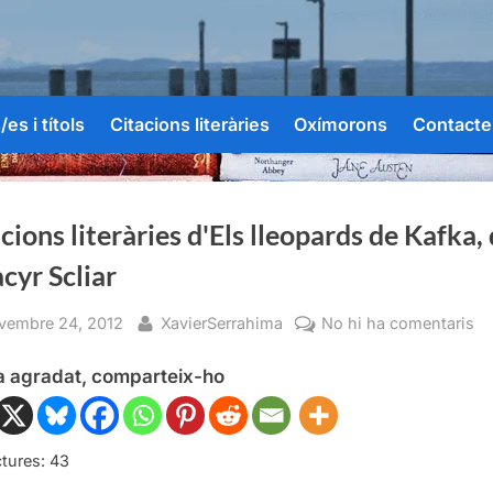
es i títols
Citacions literàries
Oxímorons
Contacte
cions literàries d'Els lleopards de Kafka,
cyr Scliar
sted
By
a
vembre 24, 2012
XavierSerrahima
No hi ha comentaris
Ci
ha agradat, comparteix-ho
li
d'
ll
de
tures:
43
Ka