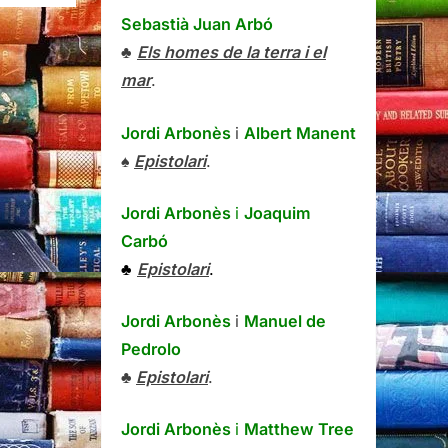
Sebastià Juan Arbó
♣
Els homes de la terra i el
mar
.
Jordi Arbonès
i
Albert Manent
♠
Epistolari
.
Jordi Arbonès
i
Joaquim
Carbó
♣
Epistolari
.
Jordi Arbonès
i
Manuel de
Pedrolo
♣
Epistolari
.
Jordi Arbonès
i
Matthew Tree