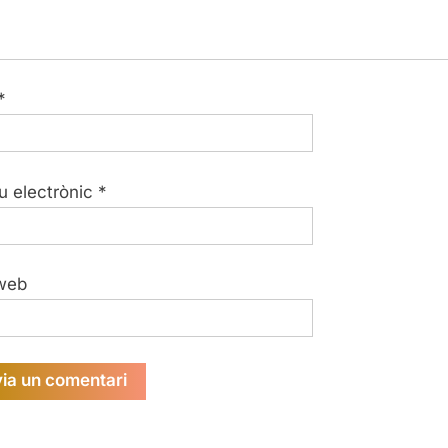
*
u electrònic
*
web