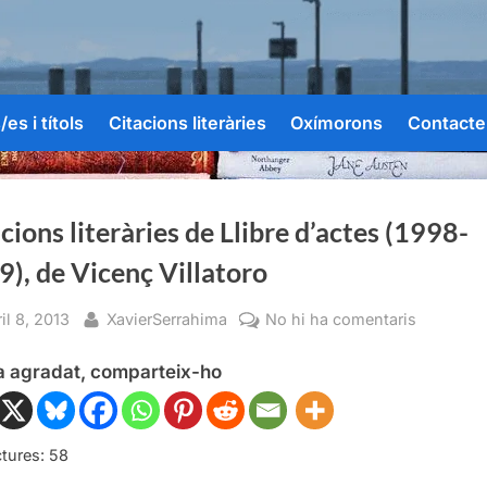
es i títols
Citacions literàries
Oxímorons
Contacte
cions literàries de Llibre d’actes (1998-
), de Vicenç Villatoro
sted
By
a
il 8, 2013
XavierSerrahima
No hi ha comentaris
Citacion
ha agradat, comparteix-ho
literàries
de
Llibre
d’actes
tures:
58
(1998-