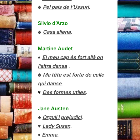
♣
Pel país de l’Ussuri
.
Silvio d’Arzo
♣
Casa aliena
.
Martine Audet
♠
El meu cap és fort allà on
l’altra dansa
.
♣
Ma tête est forte de celle
qui danse
.
♥
Des formes utiles
.
Jane Austen
♣
Orgull i prejudici
.
♥
Lady Susan
.
♦
Emma
.