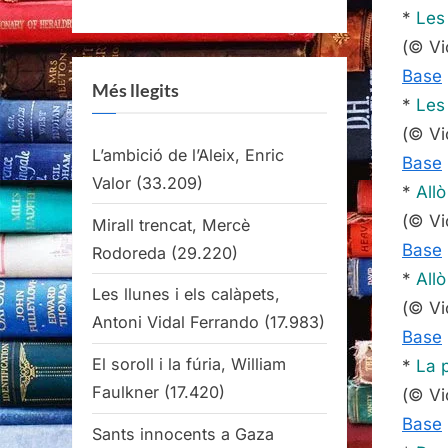
*
Les 
(© Vi
Base
Més llegits
*
Les
(© Vi
L’ambició de l’Aleix, Enric
Base
Valor
(33.209)
*
Allò
(© Vi
Mirall trencat, Mercè
Base
Rodoreda
(29.220)
*
Allò
Les llunes i els calàpets,
(© Vi
Antoni Vidal Ferrando
(17.983)
Base
El soroll i la fúria, William
*
La p
Faulkner
(17.420)
(© Vi
Base
Sants innocents a Gaza