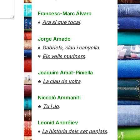
Francesc-Marc Álvaro
♠
Ara sí que toca!
.
Jorge Amado
♠
Gabriela, clau i canyella
.
♥
Els vells mariners
.
Joaquim Amat-Piniella
♣
La clau de volta
.
Niccoló Ammaniti
♣
Tu i Jo
.
Leonid Andréiev
♦
La història dels set penjats
.