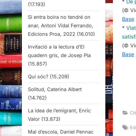
*
De p
(17.193)
(© Vi
Si entra boira no tendré on
Base
anar, Antoni Vidal Ferrando,
*
Viat
Edicions Proa, 2022
(16.010)
satis
(© Vi
Invitació a la lectura d’El
Base
quadern gris, de Josep Pla
(15.857)
Qui sóc?
(15.209)
Solitud, Caterina Albert
(14.762)
La idea de l’emigrant, Enric
Cit
Valor
(13.873)
Ta
Ed
Mal d’escola, Daniel Pennac