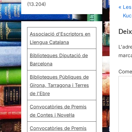
(13.204)
Nav
P
Les
r
Kuc
d'e
e
Deix
v
Associació d'Escriptors en
i
Llengua Catalana
L'adr
o
Biblioteques Diputació de
marc
u
Barcelona
s
Come
P
Biblioteques Públiques de
o
Girona, Tarragona i Terres
s
de l'Ebre
t
Convocatòries de Premis
:
de Contes i Novel·la
Convocatòries de Premis