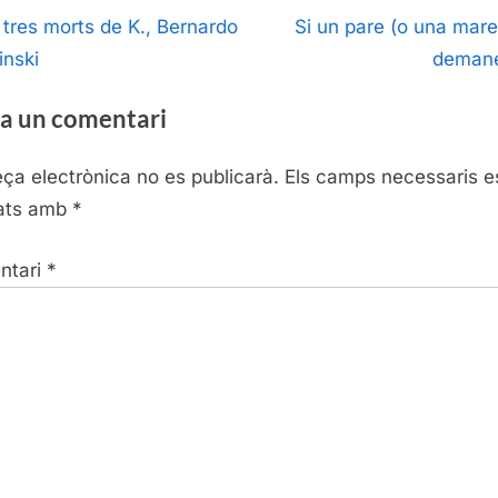
egació
N
 tres morts de K., Bernardo
Si un pare (o una mare
e
inski
deman
ntrades
x
a un comentari
t
P
eça electrònica no es publicarà.
Els camps necessaris e
o
ats amb
*
s
t
ntari
*
: