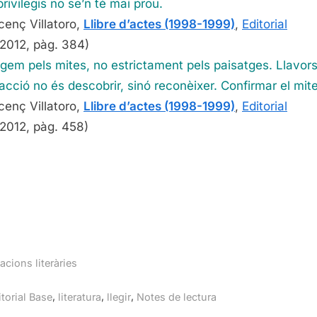
rivilegis no se’n té mai prou.
cenç Villatoro,
Llibre d’actes (1998-1999)
,
Editorial
2012, pàg. 384)
gem pels mites, no estrictament pels paisatges. Llavors 
facció no és descobrir, sinó reconèixer. Confirmar el mite
cenç Villatoro,
Llibre d’actes (1998-1999)
,
Editorial
2012, pàg. 458)
acions literàries
gs:
,
,
,
itorial Base
literatura
llegir
Notes de lectura