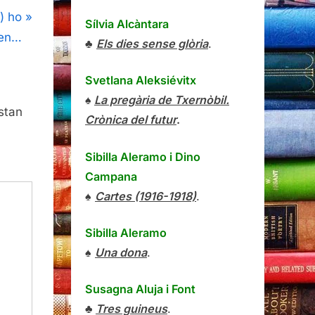
) ho
Sílvia Alcàntara
en…
♣
Els dies sense glòria
.
Svetlana Aleksiévitx
♠
La pregària de Txernòbil.
stan
Crònica del futur
.
Sibilla Aleramo
i
Dino
Campana
♠
Cartes (1916-1918)
.
Sibilla Aleramo
♠
Una dona
.
Susagna Aluja i Font
♣
Tres guineus
.