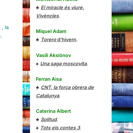
♣
El miracle és viure.
Vivències
.
, la
Miquel Adam
.
♣
Torero
d’hivern
.
Vasili Aksiónov
♠
Una saga moscovita
.
Ferran Aisa
♣
CNT, la força obrera de
Catalunya
.
Caterina Albert
♣
Solitud
.
♠
Tots els contes 3
.