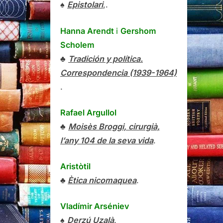
♠
Epistolari
,.
Hanna Arendt
i
Gershom
Scholem
♣
Tradición y política.
Correspondencia (1939-1964)
.
Rafael Argullol
♣
Moisès Broggi, cirurgià,
l’any 104 de la seva vida
.
Aristòtil
♣
Ètica nicomaquea
.
Vladímir Arséniev
♠
Derzú Uzalà
.