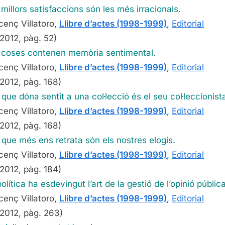
millors satisfaccions són les més irracionals.
1999),
de
cenç Villatoro,
Llibre d’actes (1998-1999)
,
Editorial
Vicenç
2012, pàg. 52)
Villatoro
 coses contenen memòria sentimental.
cenç Villatoro,
Llibre d’actes (1998-1999)
,
Editorial
2012, pàg. 168)
 que dóna sentit a una col·lecció és el seu col·leccionist
cenç Villatoro,
Llibre d’actes (1998-1999)
,
Editorial
2012, pàg. 168)
 que més ens retrata són els nostres elogis.
cenç Villatoro,
Llibre d’actes (1998-1999)
,
Editorial
2012, pàg. 184)
olítica ha esdevingut l’art de la gestió de l’opinió pública
cenç Villatoro,
Llibre d’actes (1998-1999)
,
Editorial
2012, pàg. 263)