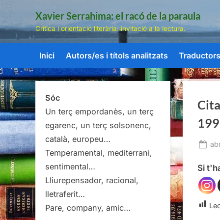
Skip
Xavier Serrahima: el racó de la paraula
to
Crítica i orientació literària: invitació a la lectura.
content
Inici
Autors/es i títols analitzats
Traductors/
Sóc
Cita
Un terç empordanès, un terç
1999
egarenc, un terç solsonenc,
català, europeu…
Po
abr
Temperamental, mediterrani,
on
sentimental…
Si t'
Lliurepensador, racional,
lletraferit…
Lec
Pare, company, amic…