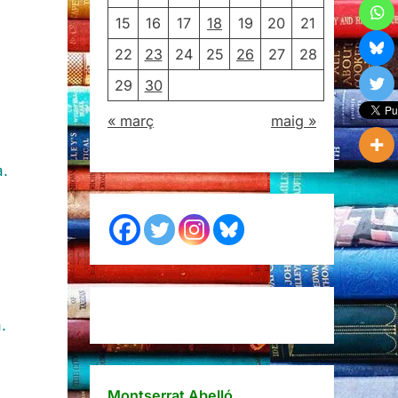
15
16
17
18
19
20
21
22
23
24
25
26
27
28
29
30
« març
maig »
a.
.
Montserrat Abelló