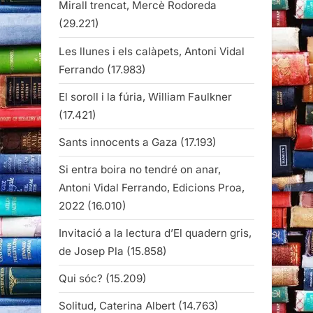
Mirall trencat, Mercè Rodoreda
(29.221)
Les llunes i els calàpets, Antoni Vidal
Ferrando
(17.983)
El soroll i la fúria, William Faulkner
(17.421)
Sants innocents a Gaza
(17.193)
Si entra boira no tendré on anar,
Antoni Vidal Ferrando, Edicions Proa,
2022
(16.010)
Invitació a la lectura d’El quadern gris,
de Josep Pla
(15.858)
Qui sóc?
(15.209)
Solitud, Caterina Albert
(14.763)