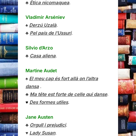
♣
Ètica nicomaquea
.
Vladímir Arséniev
♠
Derzú Uzalà
.
♣
Pel país de l’Ussuri
.
Silvio d’Arzo
♣
Casa aliena
.
Martine Audet
♠
El meu cap és fort allà on l’altra
dansa
.
♣
Ma tête est forte de celle qui danse
.
♥
Des formes utiles
.
Jane Austen
♣
Orgull i prejudici
.
♥
Lady Susan
.