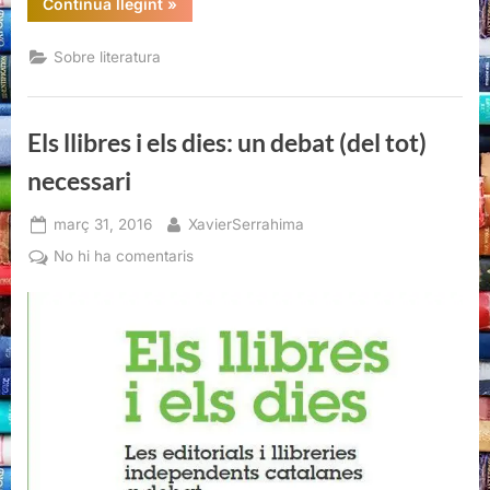
“Els
Continua llegint
»
llibres
i
els
Sobre literatura
dies:
un
debat
(del
tot)
Els llibres i els dies: un debat (del tot)
necessari”
necessari
Posted
By
març 31, 2016
XavierSerrahima
on
a
No hi ha comentaris
Els
llibres
i
els
dies:
un
debat
(del
tot)