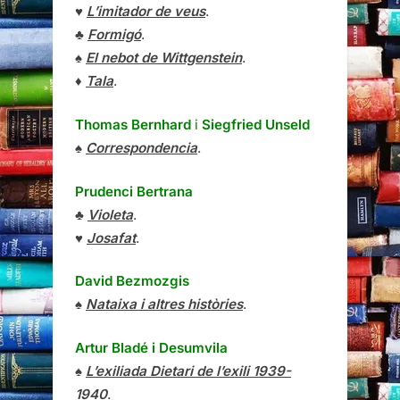
♥
L’imitador de veus
.
♣
Formigó
.
♠
El nebot de Wittgenstein
.
♦
Tala
.
Thomas Bernhard
i
Siegfried Unseld
♠
Correspondencia
.
Prudenci Bertrana
♣
Violeta
.
♥
Josafat
.
David Bezmozgis
♠
Nataixa i altres històries
.
Artur Bladé i Desumvila
♠
L’exiliada Dietari de l’exili 1939-
1940
.