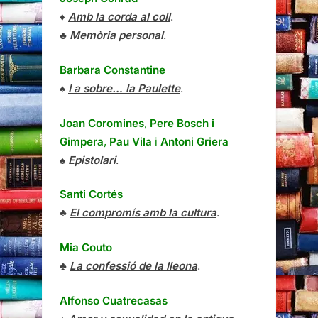
♦
Amb la corda al coll
.
♣
Memòria personal
.
Barbara Constantine
♠
I a sobre… la Paulette
.
Joan Coromines
,
Pere Bosch i
Gimpera
,
Pau Vila
i
Antoni Griera
♠
Epistolari
.
Santi Cortés
♣
El compromís amb la cultura
.
Mia Couto
♣
La confessió de la lleona
.
Alfonso Cuatrecasas