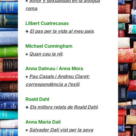
♠
Amor y sexualidad en la antigua
roma
.
Llibert Cuatrecasas
♣
El pas per la vida al meu país
.
Michael Cunningham
♠
Quan cau la nit
.
Anna Dalmau
i
Anna Mora
♠
Pau Casals i Andreu Claret:
correspondència a l’exili
.
Roald Dahl
♣
Els millors relats de Roald Dahl
.
Anna Maria Dalí
♠
Salvador Dalí vist per la seva