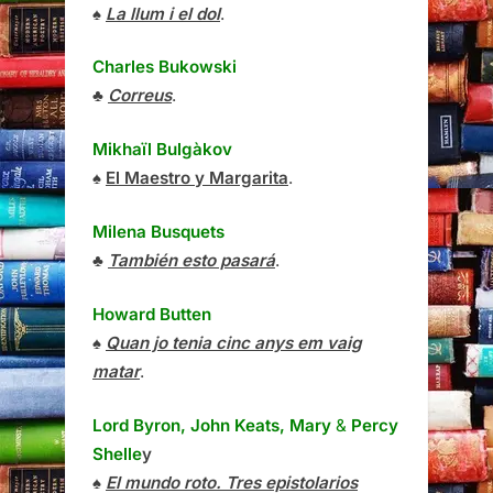
♠
La llum i el dol
.
Charles Bukowski
♣
Correus
.
Mikhaïl Bulgàkov
♠
El Maestro y Margarita
.
Milena Busquets
♣
También esto pasará
.
Howard Butten
♠
Quan jo tenia cinc anys em vaig
matar
.
Lord Byron, John Keats, Mary
&
Percy
Shelle
y
♠
El mundo roto. Tres epistolarios