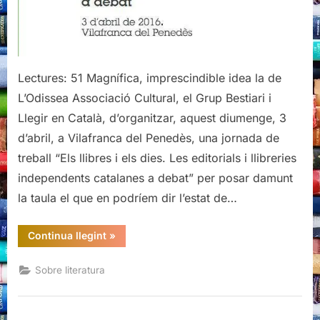
necessari
Lectures: 51 Magnífica, imprescindible idea la de
L’Odissea Associació Cultural, el Grup Bestiari i
Llegir en Català, d’organitzar, aquest diumenge, 3
d’abril, a Vilafranca del Penedès, una jornada de
treball “Els llibres i els dies. Les editorials i llibreries
independents catalanes a debat” per posar damunt
la taula el que en podríem dir l’estat de…
“Els
Continua llegint
»
llibres
i
els
Sobre literatura
dies:
un
debat
(del
tot)