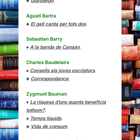
♣
Glanbeigh
.
Agustí Bartra
♣
El gall canta per tots dos
.
Sebastian Barry
♠
A la banda de Canaan
.
Charles Baudelaire
♠
Consells als joves escriptors
.
♣
Correspondance
.
Zygmunt Bauman
♦
La riquesa d’uns quants beneficia
tothom?
.
♠
Temps líquids
.
♣
Vida de consum
.