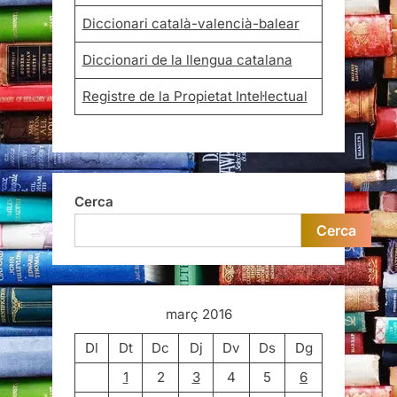
Diccionari català-valencià-balear
Diccionari de la llengua catalana
Registre de la Propietat Intel·lectual
Cerca
Cerca
març 2016
Dl
Dt
Dc
Dj
Dv
Ds
Dg
1
2
3
4
5
6