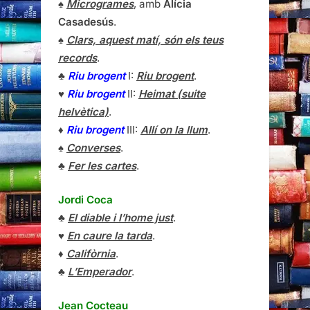
♠
Microgrames
, amb
Alícia
Casadesús
.
♠
Clars, aquest matí, són els teus
records
.
♣
Riu brogent
I:
Riu brogent
.
♥
Riu brogent
II:
Heimat (suite
helvètica)
.
♦
Riu brogent
III:
Allí on la llum
.
♠
Converses
.
♣
Fer les cartes
.
Jordi Coca
♣
El diable i l’home just
.
♥
En caure la tarda
.
♦
Califòrnia
.
♣
L’Emperador
.
Jean Cocteau