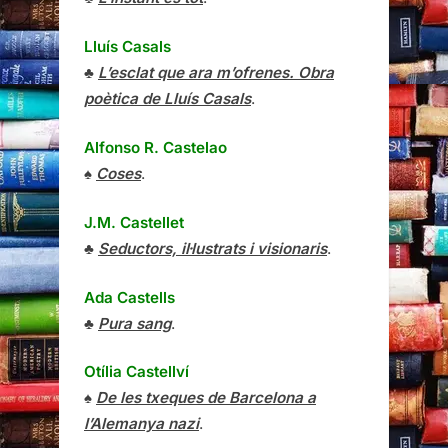
Lluís Casals
♣
L’esclat que ara m’ofrenes. Obra
poètica de Lluís Casals
.
Alfonso R. Castelao
♠
Coses
.
J.M. Castellet
♣
Seductors, il·lustrats i visionaris
.
Ada Castells
♣
Pura sang
.
Otília Castellví
♠
De les txeques de Barcelona a
l’Alemanya nazi
.