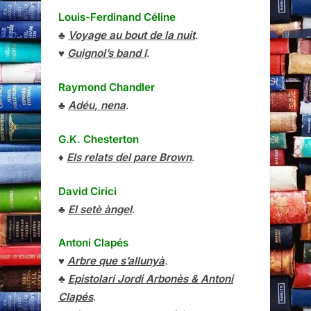
Louis-Ferdinand Céline
♣
Voyage au bout de la nuit
.
♥
Guignol’s band I
.
Raymond Chandler
♣
Adéu, nena
.
G.K. Chesterton
♦
Els relats del pare Brown
.
David Cirici
♣
El setè àngel
.
Antoni Clapés
♥
Arbre que s’allunyà
.
♣
Epistolari Jordi Arbonès & Antoni
Clapés
.