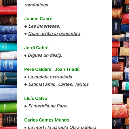
románticos
.
Jaume Cabré
♣
Les incerteses
.
♥
Quan arriba la penombra
.
Jordi Cabré
♠
Digues un desig
.
Pere Calders
i
Joan Triadú
♠
La maleta extraviada
.
♣
Estimat amic. Cartes. Textos
.
Lluís Calvo
♣
El meridià de París
.
Carles Camps Mundó
♠
La mort i la paraula Obra poètica