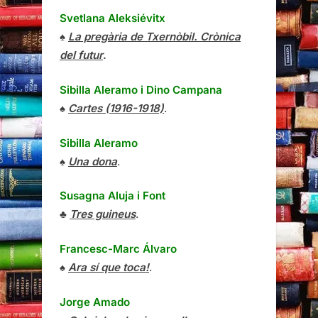
Svetlana Aleksiévitx
♠
La pregària de Txernòbil. Crònica
del futur
.
Sibilla Aleramo
i
Dino Campana
♠
Cartes (1916-1918)
.
Sibilla Aleramo
♠
Una dona
.
Susagna Aluja i Font
♣
Tres guineus
.
Francesc-Marc Álvaro
♠
Ara sí que toca!
.
Jorge Amado