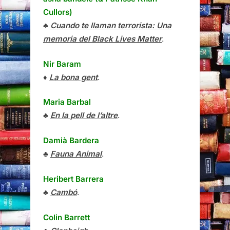
Cullors)
♣
Cuando te llaman terrorista: Una
memoria del Black Lives Matter
.
Nir Baram
♦
La bona gent
.
Maria Barbal
♣
En la pell de l’altre
.
Damià Bardera
♣
Fauna Animal
.
Heribert Barrera
♣
Cambó
.
Colin Barrett