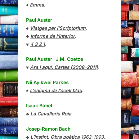
♦
Emma
.
Paul Auster
♠
Viatges per l’Scriptorium
.
♣
Informe de l’interior
.
♥
4 3 2 1
.
Paul Auster
i
J.M. Coetze
♥
Ara i aquí. Cartes (2008-2011)
.
Nii Ayikwei Parkes
♠
L’enigma de l’ocell blau
.
Isaak Bàbel
♣
La Cavalleria Roja
.
Josep-Ramon Bach
♣
L’instint. Obra poètica
1962-1993
.