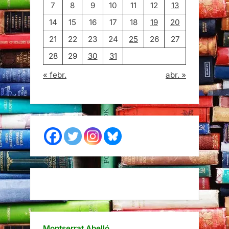
7
8
9
10
11
12
13
14
15
16
17
18
19
20
21
22
23
24
25
26
27
28
29
30
31
« febr.
abr. »
Montserrat Abelló