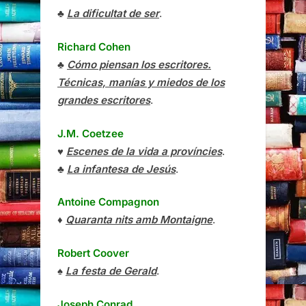
♣
La dificultat de ser
.
Richard Cohen
♣
Cómo piensan los escritores.
Técnicas, manías y miedos de los
grandes escritores
.
J.M. Coetzee
♥
Escenes de la vida a províncies
.
♣
La infantesa de Jesús
.
Antoine Compagnon
♦
Quaranta nits amb Montaigne
.
Robert Coover
♠
La festa de Gerald
.
Joseph Conrad