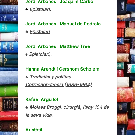
Jordi Arbonès
i
Joaquim Carbó
♣
Epistolari
.
Jordi Arbonès
i
Manuel de Pedrolo
♣
Epistolari
.
Jordi Arbonès
i
Matthew Tree
♠
Epistolari
,.
Hanna Arendt
i
Gershom Scholem
♣
Tradición y política.
Correspondencia (1939-1964)
.
Rafael Argullol
♣
Moisès Broggi, cirurgià, l’any 104 de
la seva vida
.
Aristòtil