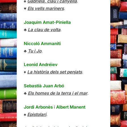
♠
Gabriela, clau i canyella
.
♥
Els vells mariners
.
Joaquim Amat-Piniella
♣
La clau de volta
.
Niccoló Ammaniti
♣
Tu i Jo
.
Leonid Andréiev
♦
La història dels set penjats
.
Sebastià Juan Arbó
♣
Els homes de la terra i el mar
.
Jordi Arbonès
i
Albert Manent
♠
Epistolari
.