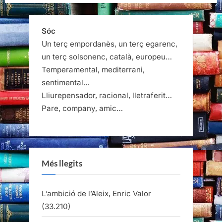
necessari”
Sóc
Un terç empordanès, un terç egarenc,
un terç solsonenc, català, europeu…
Temperamental, mediterrani,
sentimental…
Lliurepensador, racional, lletraferit…
Pare, company, amic…
Més llegits
L’ambició de l’Aleix, Enric Valor
(33.210)