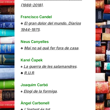
(1988-2018)
.
Francisco Candel
♣
El gran dolor del mundo. Diarios
1944-1975
.
Neus Canyelles
♣
Mai no sé què fer fora de casa
.
Karel Čapek
♠
La guerra de les salamandres
.
♣
R.U.R
.
Joaquim Carbó
♠
Elogi de la formiga
.
Àngel Carbonell
♣
L’instant és tot
.