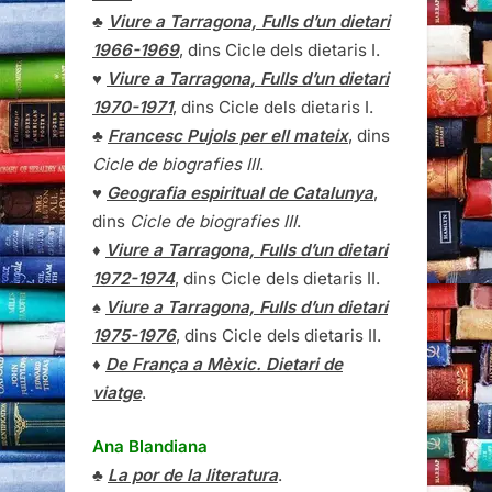
♣
Viure a Tarragona, Fulls d’un dietari
1966-1969
, dins Cicle dels dietaris I.
♥
Viure a Tarragona, Fulls d’un dietari
1970-1971
, dins Cicle dels dietaris I.
♣
Francesc Pujols per ell mateix
, dins
Cicle de biografies III
.
♥
Geografia espiritual de Catalunya
,
dins
Cicle de biografies III
.
♦
Viure a Tarragona, Fulls d’un dietari
1972-1974
, dins Cicle dels dietaris II.
♠
Viure a Tarragona, Fulls d’un dietari
1975-1976
, dins Cicle dels dietaris II.
♦
De França a Mèxic. Dietari de
viatge
.
Ana Blandiana
♣
La por de la literatura
.