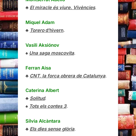
♣
El miracle és viure. Vivències
.
Miquel Adam
♣
Torero
d’hivern
.
Vasili Aksiónov
♠
Una saga moscovita
.
Ferran Aisa
♣
CNT, la força obrera de Catalunya
.
Caterina Albert
♣
Solitud
.
♠
Tots els contes 3
.
Sílvia Alcàntara
♣
Els dies sense glòria
.