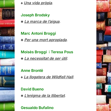
♠
Una vida pròpia
.
Joseph Brodsky
♣
La marca de l’aigua
.
Marc Antoni Broggi
♣
Per una mort apropiada
.
Moisès Broggi
i
Teresa Pous
♣
La necessitat de ser útil
.
Anne Brontë
♠
La llogatera de Wildfell Hall
.
David Bueno
♣
L’enigma de la llibertat
.
Gesualdo Bufalino