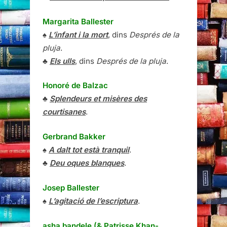
Margarita Ballester
♠
L’infant i la mort
, dins
Després de la
pluja
.
♣
Els ulls
, dins
Després de la pluja
.
Honoré de Balzac
♣
Splendeurs et misères des
courtisanes
.
Gerbrand Bakker
♠
A dalt tot està tranquil
.
♣
Deu oques blanques
.
Josep Ballester
♠
L’agitació de l’escriptura
.
asha bandele (& Patrisse Khan-