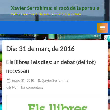
Skip
Xavier Serrahima: el racó de la paraula
to
Crítica i orientació literària: invitació a la lectura.
content
Dia:
31 de març de 2016
Els llibres i els dies: un debat (del tot)
necessari
Posted
By
març 31, 2016
XavierSerrahima
on
a
No hi ha comentaris
Els
llibres
i
els