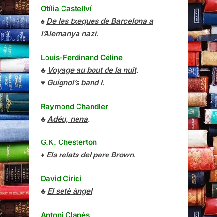
Otília Castellví
♠
De les txeques de Barcelona a
l’Alemanya nazi
.
Louis-Ferdinand Céline
♣
Voyage au bout de la nuit
.
♥
Guignol’s band I
.
Raymond Chandler
♣
Adéu, nena
.
G.K. Chesterton
♦
Els relats del pare Brown
.
David Cirici
♣
El setè àngel
.
Antoni Clapés