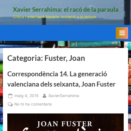
Skip
Xavier Serrahima: el racó de la paraula
to
Crítica i orientació literària: invitació a la lectura.
content
Categoria:
Fuster, Joan
Correspondència 14. La generació
valenciana dels seixanta, Joan Fuster
Posted
By
maig 4, 2015
XavierSerrahima
on
a
No hi ha comentaris
Correspondència
14.
La
generació