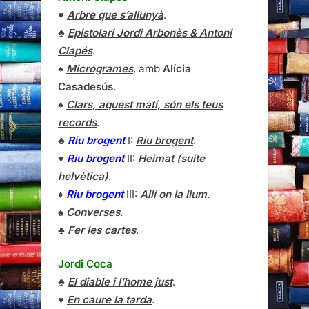
♥
Arbre que s’allunyà
.
♣
Epistolari Jordi Arbonès & Antoni
Clapés
.
♠
Microgrames
, amb
Alícia
Casadesús
.
♠
Clars, aquest matí, són els teus
records
.
♣
Riu brogent
I:
Riu brogent
.
♥
Riu brogent
II:
Heimat (suite
helvètica)
.
♦
Riu brogent
III:
Allí on la llum
.
♠
Converses
.
♣
Fer les cartes
.
Jordi Coca
♣
El diable i l’home just
.
♥
En caure la tarda
.