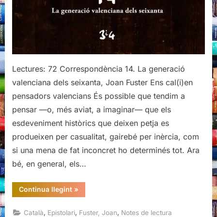
Lectures: 72 Correspondència 14. La generació
valenciana dels seixanta, Joan Fuster Ens cal(i)en
pensadors valencians És possible que tendim a
pensar —o, més aviat, a imaginar— que els
esdeveniment històrics que deixen petja es
produeixen per casualitat, gairebé per inèrcia, com
si una mena de fat inconcret ho determinés tot. Ara
bé, en general, els…
“Correspondència
Continua llegint
»
14.
La
generació
,
,
,
Català
Epistolari
Fuster, Joan
Notes de lectura
valenciana