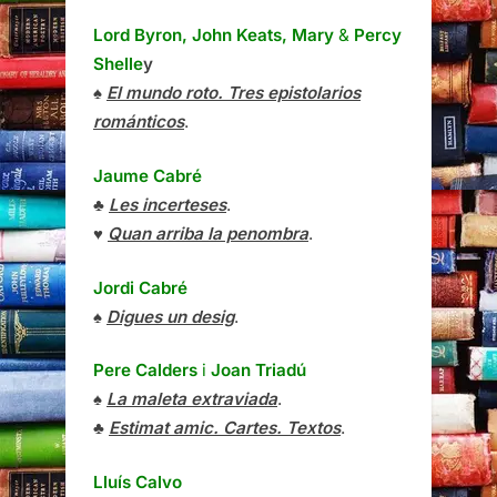
Lord Byron, John Keats, Mary
&
Percy
Shelle
y
♠
El mundo roto. Tres epistolarios
románticos
.
Jaume Cabré
♣
Les incerteses
.
♥
Quan arriba la penombra
.
Jordi Cabré
♠
Digues un desig
.
Pere Calders
i
Joan Triadú
♠
La maleta extraviada
.
♣
Estimat amic. Cartes. Textos
.
Lluís Calvo