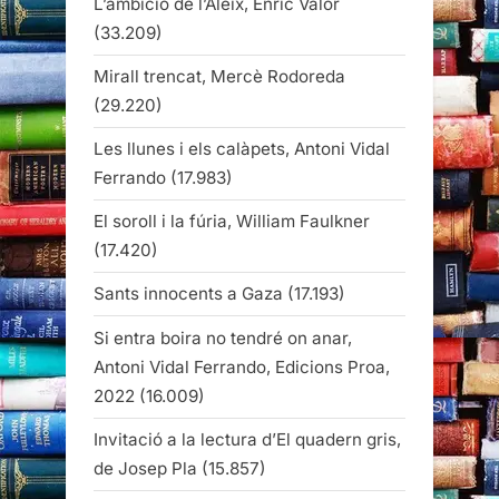
L’ambició de l’Aleix, Enric Valor
(33.209)
Mirall trencat, Mercè Rodoreda
(29.220)
Les llunes i els calàpets, Antoni Vidal
Ferrando
(17.983)
El soroll i la fúria, William Faulkner
(17.420)
Sants innocents a Gaza
(17.193)
Si entra boira no tendré on anar,
Antoni Vidal Ferrando, Edicions Proa,
2022
(16.009)
Invitació a la lectura d’El quadern gris,
de Josep Pla
(15.857)