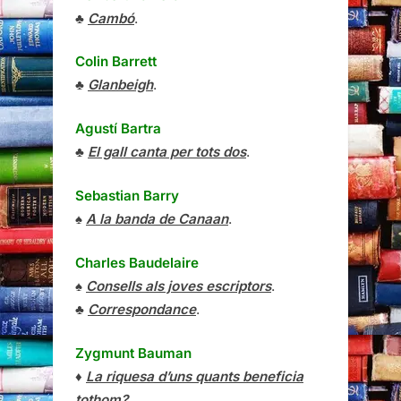
♣
Cambó
.
Colin Barrett
♣
Glanbeigh
.
Agustí Bartra
♣
El gall canta per tots dos
.
Sebastian Barry
♠
A la banda de Canaan
.
Charles Baudelaire
♠
Consells als joves escriptors
.
♣
Correspondance
.
Zygmunt Bauman
♦
La riquesa d’uns quants beneficia
tothom?
.