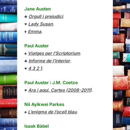
Jane Austen
♣
Orgull i prejudici
.
♥
Lady Susan
.
♦
Emma
.
Paul Auster
♠
Viatges per l’Scriptorium
.
♣
Informe de l’interior
.
♥
4 3 2 1
.
Paul Auster
i
J.M. Coetze
♥
Ara i aquí. Cartes (2008-2011)
.
Nii Ayikwei Parkes
♠
L’enigma de l’ocell blau
.
Isaak Bàbel