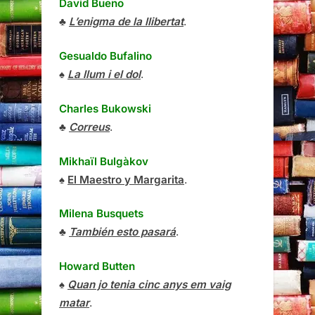
David Bueno
♣
L’enigma de la llibertat
.
Gesualdo Bufalino
♠
La llum i el dol
.
Charles Bukowski
♣
Correus
.
Mikhaïl Bulgàkov
♠
El Maestro y Margarita
.
Milena Busquets
♣
También esto pasará
.
Howard Butten
♠
Quan jo tenia cinc anys em vaig
matar
.