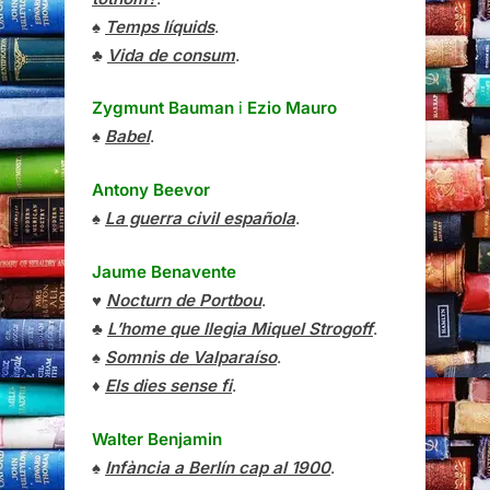
♠
Temps líquids
.
♣
Vida de consum
.
Zygmunt Bauman
i
Ezio Mauro
♠
Babel
.
Antony Beevor
♠
La guerra civil española
.
Jaume Benavente
♥
Nocturn de Portbou
.
♣
L’home que llegia Miquel Strogoff
.
♠
Somnis de Valparaíso
.
♦
Els dies sense fi
.
Walter Benjamin
♠
Infància a Berlín cap al 1900
.