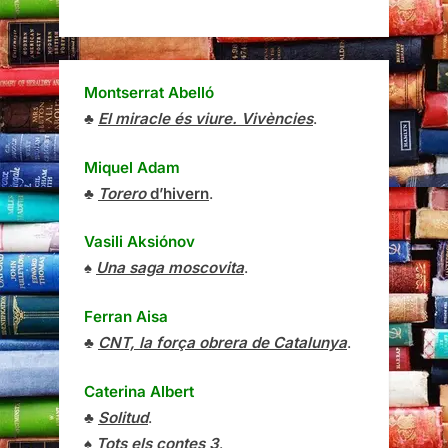
Montserrat Abelló
♣
El miracle és viure. Vivències
.
Miquel Adam
♣
Torero
d’hivern
.
Vasili Aksiónov
♠
Una saga moscovita
.
Ferran Aisa
♣
CNT, la força obrera de Catalunya
.
Caterina Albert
♣
Solitud
.
♠
Tots els contes 3
.