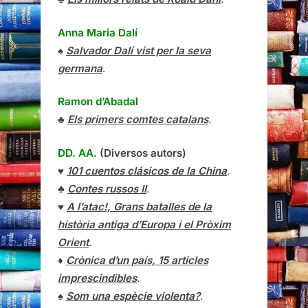
Anna Maria Dalí
♠
Salvador Dalí vist per la seva
germana
.
Ramon d’Abadal
♣
Els primers comtes catalans
.
DD. AA.
(Diversos autors)
♥
101 cuentos clásicos de la China
.
♣
Contes russos II
.
♥
A l’atac!, Grans batalles de la
història antiga d’Europa i el Pròxim
Orient
.
♦
Crònica d’un país, 15 articles
imprescindibles
.
♠
Som una espècie violenta?
.