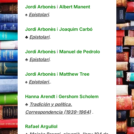
Jordi Arbonès
i
Albert Manent
♠
Epistolari
.
Jordi Arbonès
i
Joaquim Carbó
♣
Epistolari
.
Jordi Arbonès
i
Manuel de Pedrolo
♣
Epistolari
.
Jordi Arbonès
i
Matthew Tree
♠
Epistolari
,.
Hanna Arendt
i
Gershom Scholem
♣
Tradición y política.
Correspondencia (1939-1964)
.
Rafael Argullol