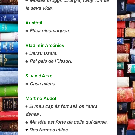
♣
Moisès Broggi, cirurgià, l’any 104 de
la seva vida
.
Aristòtil
♣
Ètica nicomaquea
.
Vladímir Arséniev
♠
Derzú Uzalà
.
♣
Pel país de l’Ussuri
.
Silvio d’Arzo
♣
Casa aliena
.
Martine Audet
♠
El meu cap és fort allà on l’altra
dansa
.
♣
Ma tête est forte de celle qui danse
.
♥
Des formes utiles
.