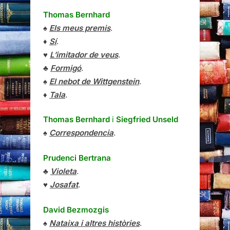
Thomas Bernhard
♠
Els meus premis
.
♦
Sí
.
♥
L’imitador de veus
.
♣
Formigó
.
♠
El nebot de Wittgenstein
.
♦
Tala
.
Thomas Bernhard
i
Siegfried Unseld
♠
Correspondencia
.
Prudenci Bertrana
♣
Violeta
.
♥
Josafat
.
David Bezmozgis
♠
Nataixa i altres històries
.