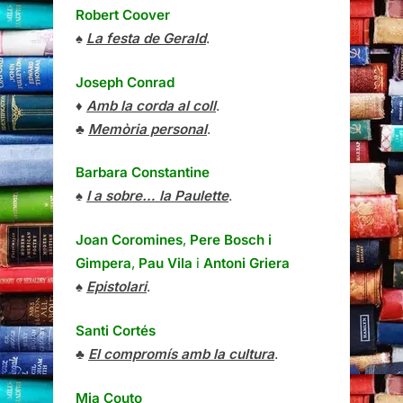
Robert Coover
♠
La festa de Gerald
.
Joseph Conrad
♦
Amb la corda al coll
.
♣
Memòria personal
.
Barbara Constantine
♠
I a sobre… la Paulette
.
Joan Coromines
,
Pere Bosch i
Gimpera
,
Pau Vila
i
Antoni Griera
♠
Epistolari
.
Santi Cortés
♣
El compromís amb la cultura
.
Mia Couto