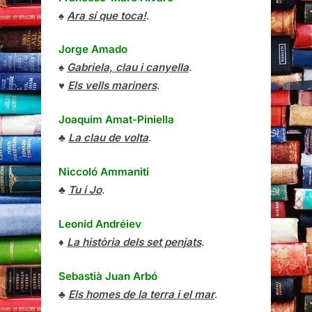
♠
Ara sí que toca!
.
Jorge Amado
♠
Gabriela, clau i canyella
.
♥
Els vells mariners
.
Joaquim Amat-Piniella
♣
La clau de volta
.
Niccoló Ammaniti
♣
Tu i Jo
.
Leonid Andréiev
♦
La història dels set penjats
.
Sebastià Juan Arbó
♣
Els homes de la terra i el mar
.