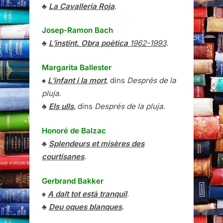
♣
La Cavalleria Roja
.
Josep-Ramon Bach
♣
L’instint. Obra poètica
1962-1993
.
Margarita Ballester
♠
L’infant i la mort
, dins
Després de la
pluja
.
♣
Els ulls
, dins
Després de la pluja
.
Honoré de Balzac
♣
Splendeurs et misères des
courtisanes
.
Gerbrand Bakker
♠
A dalt tot està tranquil
.
♣
Deu oques blanques
.