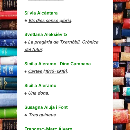
Sílvia Alcàntara
♣
Els dies sense glòria
.
Svetlana Aleksiévitx
♠
La pregària de Txernòbil. Crònica
del futur
.
Sibilla Aleramo
i
Dino Campana
♠
Cartes (1916-1918)
.
Sibilla Aleramo
♠
Una dona
.
Susagna Aluja i Font
♣
Tres guineus
.
Francesc-Marc Álvaro