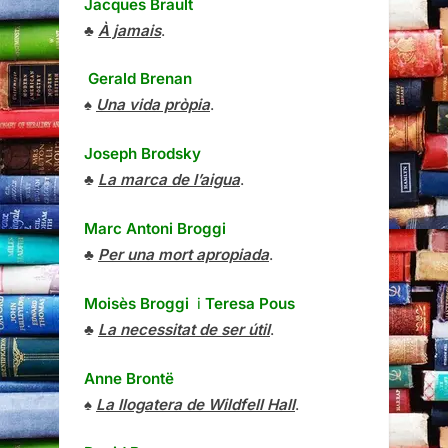
Jacques Brault
♣
À jamais
.
Gerald Brenan
♠
Una vida pròpia
.
Joseph Brodsky
♣
La marca de l’aigua
.
Marc Antoni Broggi
♣
Per una mort apropiada
.
Moisès Broggi
i
Teresa Pous
♣
La necessitat de ser útil
.
Anne Brontë
♠
La llogatera de Wildfell Hall
.