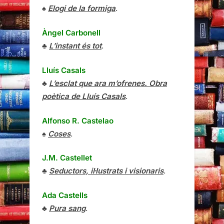
♠
Elogi de la formiga
.
Àngel Carbonell
♣
L’instant és tot
.
Lluís Casals
♣
L’esclat que ara m’ofrenes. Obra
poètica de Lluís Casals
.
Alfonso R. Castelao
♠
Coses
.
J.M. Castellet
♣
Seductors, il·lustrats i visionaris
.
Ada Castells
♣
Pura sang
.