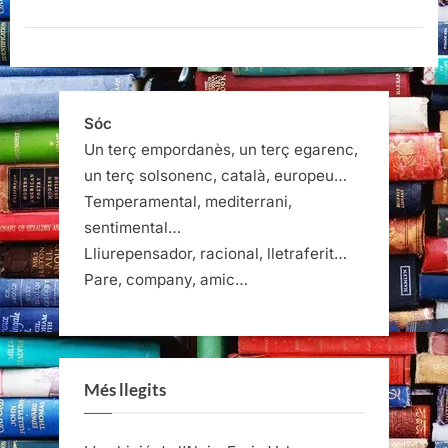
dels
seixanta,
Joan
Fuster”
Sóc
Un terç empordanès, un terç egarenc,
un terç solsonenc, català, europeu…
Temperamental, mediterrani,
sentimental…
Lliurepensador, racional, lletraferit…
Pare, company, amic…
Més llegits