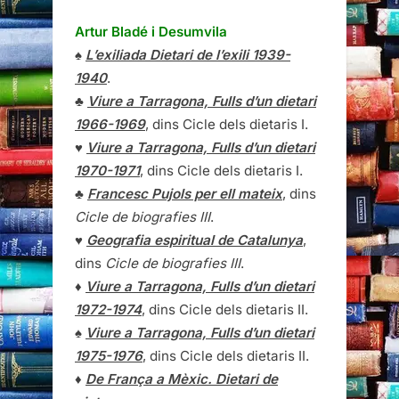
Artur Bladé i Desumvila
♠
L’exiliada Dietari de l’exili 1939-
1940
.
♣
Viure a Tarragona, Fulls d’un dietari
1966-1969
, dins Cicle dels dietaris I.
♥
Viure a Tarragona, Fulls d’un dietari
1970-1971
, dins Cicle dels dietaris I.
♣
Francesc Pujols per ell mateix
, dins
Cicle de biografies III
.
♥
Geografia espiritual de Catalunya
,
dins
Cicle de biografies III
.
♦
Viure a Tarragona, Fulls d’un dietari
1972-1974
, dins Cicle dels dietaris II.
♠
Viure a Tarragona, Fulls d’un dietari
1975-1976
, dins Cicle dels dietaris II.
♦
De França a Mèxic. Dietari de