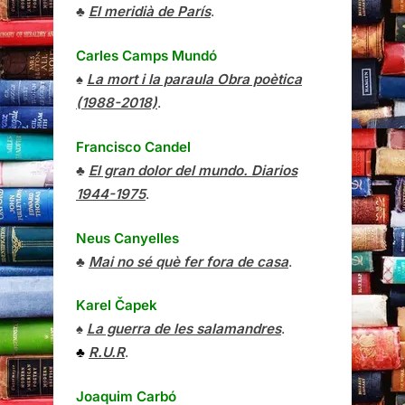
♣
El meridià de París
.
Carles Camps Mundó
♠
La mort i la paraula Obra poètica
(1988-2018)
.
Francisco Candel
♣
El gran dolor del mundo. Diarios
1944-1975
.
Neus Canyelles
♣
Mai no sé què fer fora de casa
.
Karel Čapek
♠
La guerra de les salamandres
.
♣
R.U.R
.
Joaquim Carbó