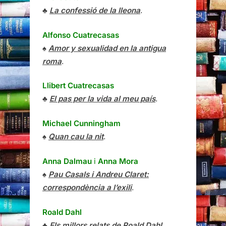
♣
La confessió de la lleona
.
Alfonso Cuatrecasas
♠
Amor y sexualidad en la antigua
roma
.
Llibert Cuatrecasas
♣
El pas per la vida al meu país
.
Michael Cunningham
♠
Quan cau la nit
.
Anna Dalmau
i
Anna Mora
♠
Pau Casals i Andreu Claret:
correspondència a l’exili
.
Roald Dahl
♣
Els millors relats de Roald Dahl
.