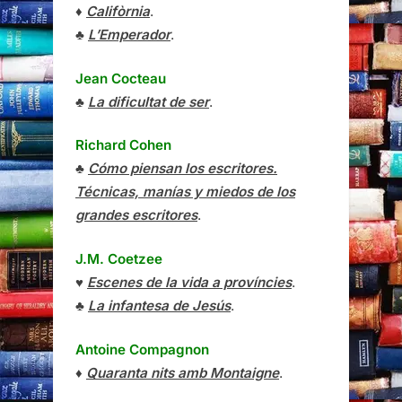
♦
Califòrnia
.
♣
L’Emperador
.
Jean Cocteau
♣
La dificultat de ser
.
Richard Cohen
♣
Cómo piensan los escritores.
Técnicas, manías y miedos de los
grandes escritores
.
J.M. Coetzee
♥
Escenes de la vida a províncies
.
♣
La infantesa de Jesús
.
Antoine Compagnon
♦
Quaranta nits amb Montaigne
.