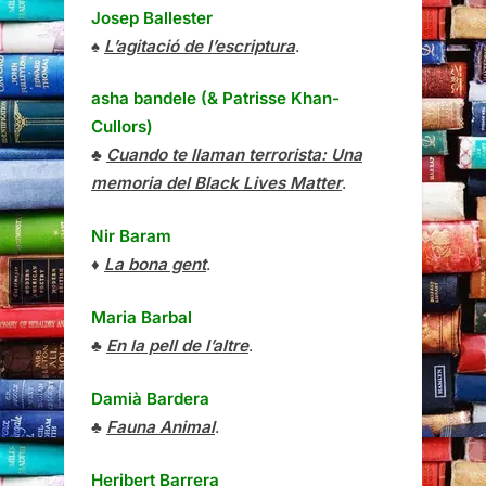
Josep Ballester
♠
L’agitació de l’escriptura
.
asha bandele (& Patrisse Khan-
Cullors)
♣
Cuando te llaman terrorista: Una
memoria del Black Lives Matter
.
Nir Baram
♦
La bona gent
.
Maria Barbal
♣
En la pell de l’altre
.
Damià Bardera
♣
Fauna Animal
.
Heribert Barrera