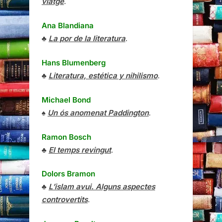
viatge
.
Ana Blandiana
♣
La por de la literatura
.
Hans Blumenberg
♣
Literatura, estética y nihilismo
.
Michael Bond
♠
Un ós anomenat Paddington
.
Ramon Bosch
♣
El temps revingut
.
Dolors Bramon
♣
L’islam avui. Alguns aspectes
controvertits
.