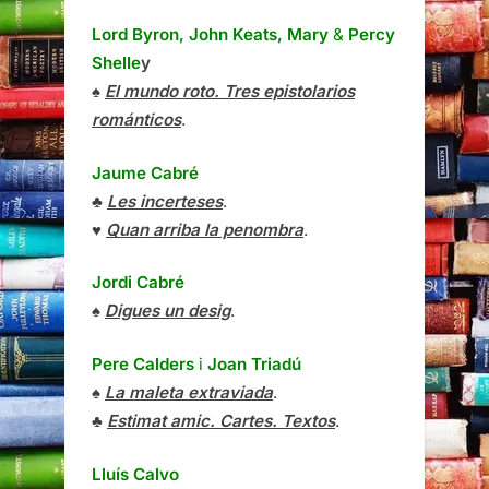
Lord Byron, John Keats, Mary
&
Percy
Shelle
y
♠
El mundo roto. Tres epistolarios
románticos
.
Jaume Cabré
♣
Les incerteses
.
♥
Quan arriba la penombra
.
Jordi Cabré
♠
Digues un desig
.
Pere Calders
i
Joan Triadú
♠
La maleta extraviada
.
♣
Estimat amic. Cartes. Textos
.
Lluís Calvo