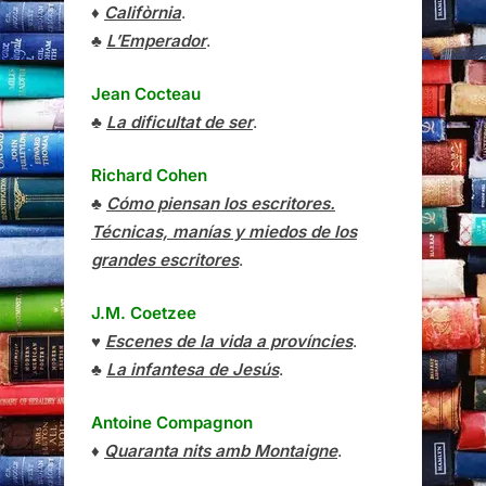
♦
Califòrnia
.
♣
L’Emperador
.
Jean Cocteau
♣
La dificultat de ser
.
Richard Cohen
♣
Cómo piensan los escritores.
Técnicas, manías y miedos de los
grandes escritores
.
J.M. Coetzee
♥
Escenes de la vida a províncies
.
♣
La infantesa de Jesús
.
Antoine Compagnon
♦
Quaranta nits amb Montaigne
.