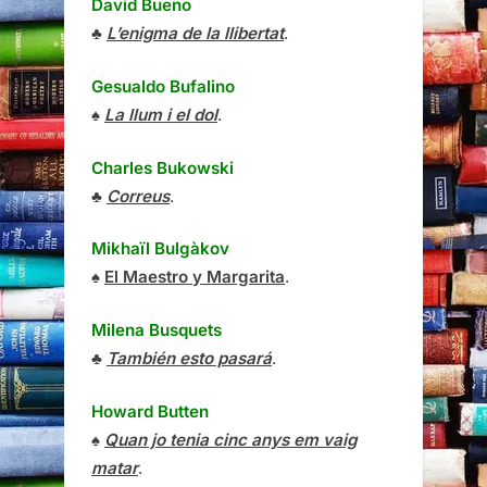
David Bueno
♣
L’enigma de la llibertat
.
Gesualdo Bufalino
♠
La llum i el dol
.
Charles Bukowski
♣
Correus
.
Mikhaïl Bulgàkov
♠
El Maestro y Margarita
.
Milena Busquets
♣
También esto pasará
.
Howard Butten
♠
Quan jo tenia cinc anys em vaig
matar
.