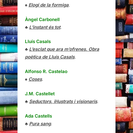
♠
Elogi de la formiga
.
Àngel Carbonell
♣
L’instant és tot
.
Lluís Casals
♣
L’esclat que ara m’ofrenes. Obra
poètica de Lluís Casals
.
Alfonso R. Castelao
♠
Coses
.
J.M. Castellet
♣
Seductors, il·lustrats i visionaris
.
Ada Castells
♣
Pura sang
.