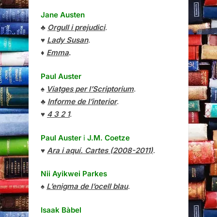
Jane Austen
♣
Orgull i prejudici
.
♥
Lady Susan
.
♦
Emma
.
Paul Auster
♠
Viatges per l’Scriptorium
.
♣
Informe de l’interior
.
♥
4 3 2 1
.
Paul Auster
i
J.M. Coetze
♥
Ara i aquí. Cartes (2008-2011)
.
Nii Ayikwei Parkes
♠
L’enigma de l’ocell blau
.
Isaak Bàbel