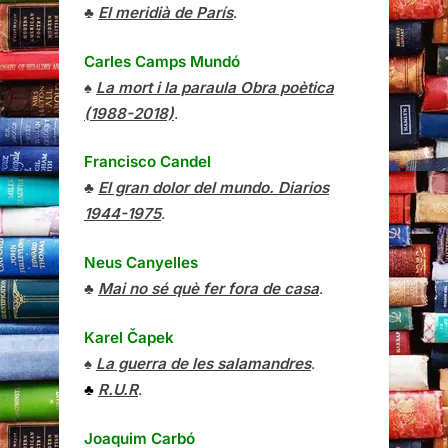
♣
El meridià de París
.
Carles Camps Mundó
♠
La mort i la paraula Obra poètica
(1988-2018)
.
Francisco Candel
♣
El gran dolor del mundo. Diarios
1944-1975
.
Neus Canyelles
♣
Mai no sé què fer fora de casa
.
Karel Čapek
♠
La guerra de les salamandres
.
♣
R.U.R
.
Joaquim Carbó