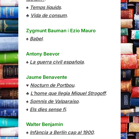
♠
Temps líquids
.
♣
Vida de consum
.
Zygmunt Bauman
i
Ezio Mauro
♠
Babel
.
Antony Beevor
♠
La guerra civil española
.
Jaume Benavente
♥
Nocturn de Portbou
.
♣
L’home que llegia Miquel Strogoff
.
♠
Somnis de Valparaíso
.
♦
Els dies sense fi
.
Walter Benjamin
♠
Infància a Berlín cap al 1900
.