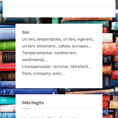
Joan
Manuel
Homar”
Sóc
Un terç empordanès, un terç egarenc,
un terç solsonenc, català, europeu…
Temperamental, mediterrani,
sentimental…
Lliurepensador, racional, lletraferit…
Pare, company, amic…
Més llegits