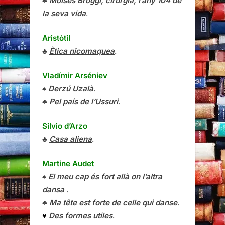
♣
Moisès Broggi, cirurgià, l’any 104 de
la seva vida
.
Aristòtil
♣
Ètica nicomaquea
.
Vladímir Arséniev
♠
Derzú Uzalà
.
♣
Pel país de l’Ussuri
.
Silvio d’Arzo
♣
Casa aliena
.
Martine Audet
♠
El meu cap és fort allà on l’altra
dansa
.
♣
Ma tête est forte de celle qui danse
.
♥
Des formes utiles
.