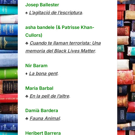
Josep Ballester
♠
L’agitació de l’escriptura
.
asha bandele (& Patrisse Khan-
Cullors)
♣
Cuando te llaman terrorista: Una
memoria del Black Lives Matter
.
Nir Baram
♦
La bona gent
.
Maria Barbal
♣
En la pell de l’altre
.
Damià Bardera
♣
Fauna Animal
.
Heribert Barrera