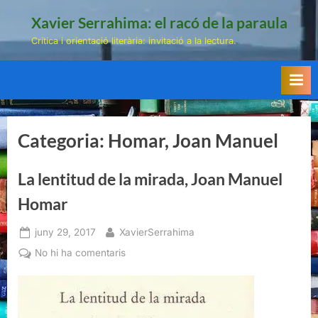
Skip
Xavier Serrahima: el racó de la paraula
to
Crítica i orientació literària: invitació a la lectura.
content
Categoria:
Homar, Joan Manuel
La lentitud de la mirada, Joan Manuel
Homar
Posted
By
juny 29, 2017
XavierSerrahima
on
a
No hi ha comentaris
La
lentitud
de
la