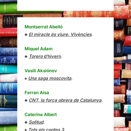
Montserrat Abelló
♣
El miracle és viure. Vivències
.
Miquel Adam
♣
Torero
d’hivern
.
Vasili Aksiónov
♠
Una saga moscovita
.
Ferran Aisa
♣
CNT, la força obrera de Catalunya
.
Caterina Albert
♣
Solitud
.
♠
Tots els contes 3
.