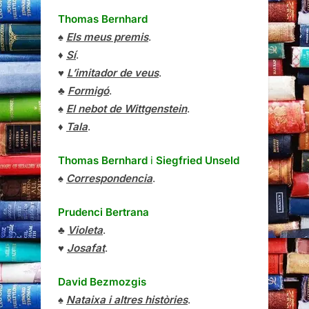
Thomas Bernhard
♠
Els meus premis
.
♦
Sí
.
♥
L’imitador de veus
.
♣
Formigó
.
♠
El nebot de Wittgenstein
.
♦
Tala
.
Thomas Bernhard
i
Siegfried Unseld
♠
Correspondencia
.
Prudenci Bertrana
♣
Violeta
.
♥
Josafat
.
David Bezmozgis
♠
Nataixa i altres històries
.