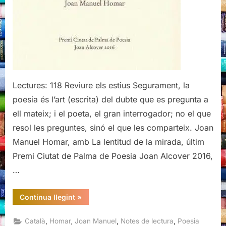
mirada,
Joan
Manuel
Homar
Lectures: 118 Reviure els estius Segurament, la
poesia és l’art (escrita) del dubte que es pregunta a
ell mateix; i el poeta, el gran interrogador; no el que
resol les preguntes, sinó el que les comparteix. Joan
Manuel Homar, amb La lentitud de la mirada, últim
Premi Ciutat de Palma de Poesia Joan Alcover 2016,
…
“La
Continua llegint
»
lentitud
de
la
,
,
,
Català
Homar, Joan Manuel
Notes de lectura
Poesia
mirada,