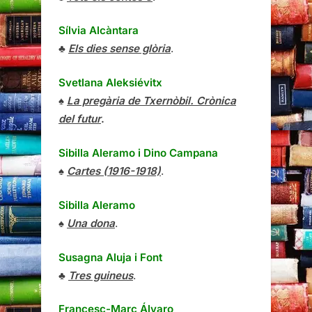
Sílvia Alcàntara
♣
Els dies sense glòria
.
Svetlana Aleksiévitx
♠
La pregària de Txernòbil. Crònica
del futur
.
Sibilla Aleramo
i
Dino Campana
♠
Cartes (1916-1918)
.
Sibilla Aleramo
♠
Una dona
.
Susagna Aluja i Font
♣
Tres guineus
.
Francesc-Marc Álvaro