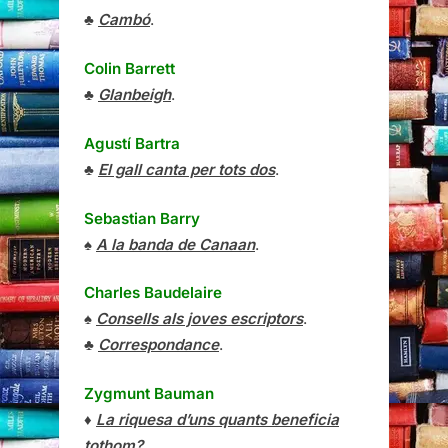
♣
Cambó
.
Colin Barrett
♣
Glanbeigh
.
Agustí Bartra
♣
El gall canta per tots dos
.
Sebastian Barry
♠
A la banda de Canaan
.
Charles Baudelaire
♠
Consells als joves escriptors
.
♣
Correspondance
.
Zygmunt Bauman
♦
La riquesa d’uns quants beneficia
tothom?
.