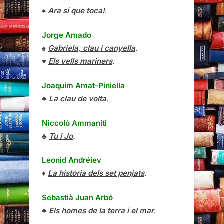
♠
Ara sí que toca!
.
Jorge Amado
♠
Gabriela, clau i canyella
.
♥
Els vells mariners
.
Joaquim Amat-Piniella
♣
La clau de volta
.
Niccoló Ammaniti
♣
Tu i Jo
.
Leonid Andréiev
♦
La història dels set penjats
.
Sebastià Juan Arbó
♣
Els homes de la terra i el mar
.