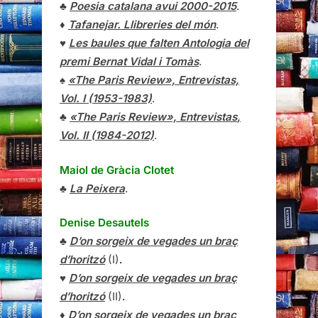
♣
Poesia catalana avui 2000-2015
.
♦
Tafanejar. Llibreries del món
.
♥
Les baules que falten Antologia del
premi Bernat Vidal i Tomàs
.
♠
«The Paris Review», Entrevistas,
Vol. I (1953-1983)
.
♣
«The Paris Review»,
Entrevistas
,
Vol. II (1984-2012)
.
Maiol de Gràcia Clotet
♣
La Peixera
.
Denise Desautels
♣
D’on sorgeix de vegades un braç
d’horitzó
(I)
.
♥
D’on sorgeix de vegades un braç
d’horitzó
(II)
.
♦
D’on sorgeix de vegades un braç