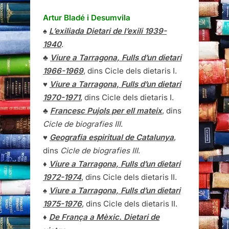
Artur Bladé i Desumvila
♠
L’exiliada Dietari de l’exili 1939-
1940
.
♣
Viure a Tarragona, Fulls d’un dietari
1966-1969
, dins Cicle dels dietaris I.
♥
Viure a Tarragona, Fulls d’un dietari
1970-1971
, dins Cicle dels dietaris I.
♣
Francesc Pujols per ell mateix
, dins
Cicle de biografies III
.
♥
Geografia espiritual de Catalunya
,
dins
Cicle de biografies III
.
♦
Viure a Tarragona, Fulls d’un dietari
1972-1974
, dins Cicle dels dietaris II.
♠
Viure a Tarragona, Fulls d’un dietari
1975-1976
, dins Cicle dels dietaris II.
♦
De França a Mèxic. Dietari de