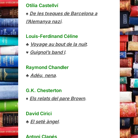
Otília Castellví
♠
De les txeques de Barcelona a
l’Alemanya nazi
.
Louis-Ferdinand Céline
♣
Voyage au bout de la nuit
.
♥
Guignol’s band I
.
Raymond Chandler
♣
Adéu, nena
.
G.K. Chesterton
♦
Els relats del pare Brown
.
David Cirici
♣
El setè àngel
.
Antoni Clapés