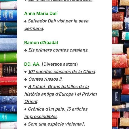
Anna Maria Dalí
♠
Salvador Dalí vist per la seva
germana
.
Ramon d’Abadal
♣
Els primers comtes catalans
.
DD. AA.
(Diversos autors)
♥
101 cuentos clásicos de la China
.
♣
Contes russos II
.
♥
A l’atac!, Grans batalles de la
història antiga d’Europa i el Pròxim
Orient
.
♦
Crònica d’un país, 15 articles
imprescindibles
.
♠
Som una espècie violenta?
.