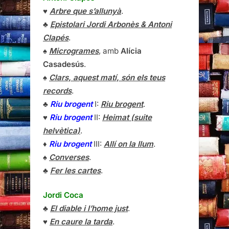
♥
Arbre que s’allunyà
.
♣
Epistolari Jordi Arbonès & Antoni
Clapés
.
♠
Microgrames
, amb
Alícia
Casadesús
.
♠
Clars, aquest matí, són els teus
records
.
♣
Riu brogent
I:
Riu brogent
.
♥
Riu brogent
II:
Heimat (suite
helvètica)
.
♦
Riu brogent
III:
Allí on la llum
.
♠
Converses
.
♣
Fer les cartes
.
Jordi Coca
♣
El diable i l’home just
.
♥
En caure la tarda
.