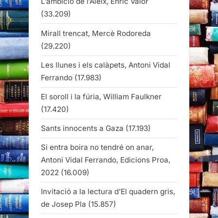
L’ambició de l’Aleix, Enric Valor
(33.209)
Mirall trencat, Mercè Rodoreda
(29.220)
Les llunes i els calàpets, Antoni Vidal
Ferrando
(17.983)
El soroll i la fúria, William Faulkner
(17.420)
Sants innocents a Gaza
(17.193)
Si entra boira no tendré on anar,
Antoni Vidal Ferrando, Edicions Proa,
2022
(16.009)
Invitació a la lectura d’El quadern gris,
de Josep Pla
(15.857)