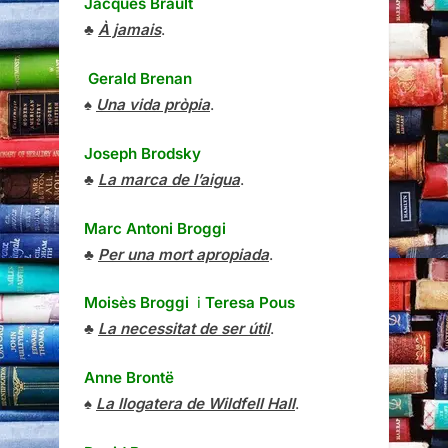
Jacques Brault
♣
À jamais
.
Gerald Brenan
♠
Una vida pròpia
.
Joseph Brodsky
♣
La marca de l’aigua
.
Marc Antoni Broggi
♣
Per una mort apropiada
.
Moisès Broggi
i
Teresa Pous
♣
La necessitat de ser útil
.
Anne Brontë
♠
La llogatera de Wildfell Hall
.