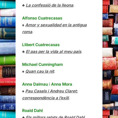
♣
La confessió de la lleona
.
Alfonso Cuatrecasas
♠
Amor y sexualidad en la antigua
roma
.
Llibert Cuatrecasas
♣
El pas per la vida al meu país
.
Michael Cunningham
♠
Quan cau la nit
.
Anna Dalmau
i
Anna Mora
♠
Pau Casals i Andreu Claret:
correspondència a l’exili
.
Roald Dahl
♣
Els millors relats de Roald Dahl
.