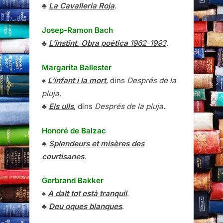
♣
La Cavalleria Roja
.
Josep-Ramon Bach
♣
L’instint. Obra poètica
1962-1993
.
Margarita Ballester
♠
L’infant i la mort
, dins
Després de la
pluja
.
♣
Els ulls
, dins
Després de la pluja
.
Honoré de Balzac
♣
Splendeurs et misères des
courtisanes
.
Gerbrand Bakker
♠
A dalt tot està tranquil
.
♣
Deu oques blanques
.