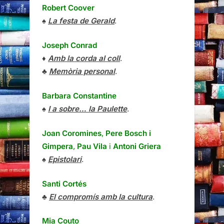
Robert Coover
♠
La festa de Gerald
.
Joseph Conrad
♦
Amb la corda al coll
.
♣
Memòria personal
.
Barbara Constantine
♠
I a sobre… la Paulette
.
Joan Coromines
,
Pere Bosch i
Gimpera
,
Pau Vila
i
Antoni Griera
♠
Epistolari
.
Santi Cortés
♣
El compromís amb la cultura
.
Mia Couto